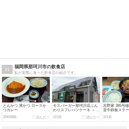
福岡県那珂川市の飲食店
21
私が実際に食べた飲食店の紹介です。
とんかつ 濱かつ ロースか
モスバーガー那珂川店ふん
吉野家 385号
つカレー
わりスフレパンケーキ ＜国
旨牛鉄板ステ
産白桃ソース＞
25時間前
2日前
3日前