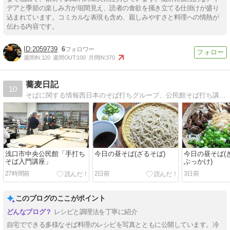
デアと季節の楽しみ方が垣間見え、読者の食欲を掻き立てる仕掛けが盛り
込まれています。コミカルな表現も含め、親しみやすさと料理への情熱が
伝わる内容です。
2059739
6
週間IN:
120
週間OUT:
100
月間IN:
370
蕎麦日記
10
そばに関する情報西日本のそば打ちグループ、公民館そば打ち講座等の活動状況を紹介
浅口市中央公民館「手打ち
今日の昼そば(ざるそば)
今日の昼そば(
そば入門講座」
ぶっかけ)
27時間前
2日前
3日前
このブログのここがポイント
レシピと調理法を丁寧に紹介
自宅でできる多様なそば料理のレシピを写真とともに公開しています。冷