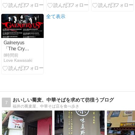
全て表示
Galneryus
「The Cry
Echoes
8時間前
Love Kawasaki
Through The
Sky」ツアー
おいしい蕎麦、中華そばを求めて彷徨うブログ
7
福井の蕎麦屋、中華そば店を食べ歩き