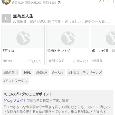
週間IN:
70
週間OUT:
260
月間IN:
210
無為是人生
16
53歳単身、資産7,500万円で早期引退しました。趣味の一人旅、居酒屋巡り、愛車のアルトワークスなどについて綴ります。
6万キロ
消極的テント泊
虚しい代替、
38分前
1時間10分前
4時間前
#資産運用
#FIRE
#居酒屋
#一人旅
#千葉ロッテマリーンズ
#アルトワークス
このブログのここがポイント
詳細な日常描写と丁寧な観察
日々のささいな出来事や心の動きを詳しく綴りながらも、その中に潜む小
さな魅力を鋭く捕える文章が際立っています。単なる記録にとどまらず、