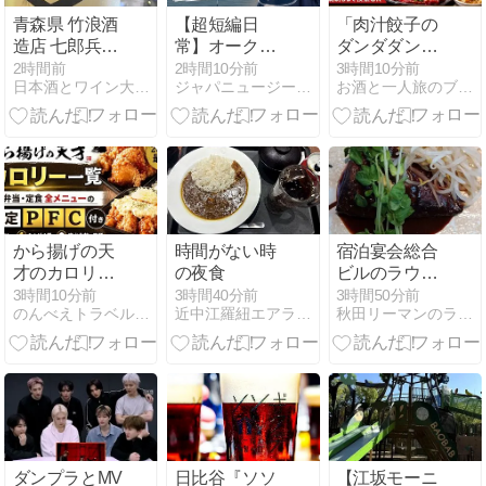
青森県 竹浪酒
【超短編日
「肉汁餃子の
造店 七郎兵衛
常】オークラ
ダンダダン」
純米吟醸
ンドに寒波到
全メニューの
2時間前
2時間10分前
3時間10分前
日本酒とワイン大森のとってもオッティモ！
ジャパニュージーらいふ
お酒と一人旅のブログ
2023BY！
来！上着選び
カロリー・
を完全に間違
PFC推定一覧
えた朝
｜餃子から馬
刺しまで検索
OK
から揚げの天
時間がない時
宿泊宴会総合
才のカロリー
の夜食
ビルのラウン
一覧｜弁当・
ジランチで６
3時間10分前
3時間40分前
3時間50分前
のんべえトラベル | お酒と旅行が大好きな人
近中江羅紐エアライン
秋田リーマンのランチブログ
定食全メニュ
００円の絶品
ーの推定
サバ味噌煮定
PFC【2026年
食
最新】
ダンプラとMV
日比谷『ソソ
【江坂モーニ