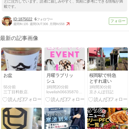
とに注力しています。読者に親しみやすく、気軽に参考にできる情報が満
載です。
1875022
6
週間IN:
135
週間OUT:
306
月間IN:
558
最新の記事画像
お盆
月曜ラブリッ
桜岡駅で特急
シュ
とすれ違い
55分前
1時間20分前
1時間30分前
三丁目料飲店.
lovelish0663587077のブログ
京さんぽ日記