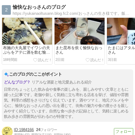
愉快なおっさんのブログ
2
https://yukainaoltusann.blog.fc2.com/おっさんの生き様です。飯、酒、自転車、日々の出来事が満載のブログよん（＾＾）
布施の大丸屋でイワシの天
また昆布を炊く愉快なおっ
たまにはアタ
ぷらをアテに酒を飲む愉快
さん
さん
なおっさん
18時間前
2日前
3日前
このブログのここがポイント
リアルな酒宴と地元愛あふれる紹介
日常のちょっとした飲み会や食事の楽しみを、親しみやすい文章とともに
綴った記事です。老舗や新しく気軽に立ち寄れる店名を挙げ、値段や雰囲
気、料理の感想をさりげなく伝えています。酒やツマミ、地元グルメを中
心に、愉快なおっさんの思い出を通じて、街角の魅力や食の豊かさを親し
みやすく紹介しています。自然な食べ歩きの記録として、気軽に楽しめる
飲み歩きの雰囲気が伝わるのが特徴です。
1984166
24
週間IN:
470
週間OUT:
1150
月間IN:
1800