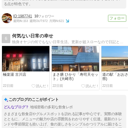
る点が特色です。
1987741
10
週間IN:
153
週間OUT:
972
月間IN:
621
何気ない日常の幸せ
6
独身オヤジの何でもない日常生活。更新が超スローなので日記と言うより記録化してます(^_^;)
極楽湯 古川店
まさ膳 ひかり「寿司天セッ
道の駅「おおさ
ト」(大崎市)
県)
22日前
22日前
22日前
このブログのここがポイント
地域密着の多彩な飲食レポ
さまざまな飲食店やグルメスポットを訪れる記事が中心です。実際の体験
とともに、メニューの魅力や店の雰囲気をわかりやすく伝達。最新のトレ
ンドや季節限定も拾い上げ、食の楽しさをシンプルかつリアルに届けるこ