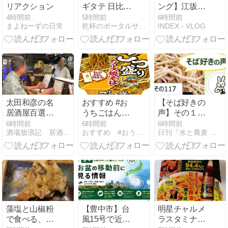
リアクション
ギタテ 日比谷
ング】江坂公
OKUROJI店』
園の中でパン
4時間前
5時間前
6時間前
まよねーずの日常
乾杯のポータルサイトSyupo
INDEX - VLOG
キリンシティ
ケーキ！
新業態！3種
「PARK
の注ぎ分け一
CAFE
番搾りと燻製
BRANCO」で
小皿を満喫
朝カフェを楽
しむ
太田和彦の名
おすすめ #お
【そば好きの
居酒屋百選シ
うちごはんブ
声】その１１
リーズその
ログ「ソース
７
6時間前
6時間前
6時間前
酒場放浪記 居酒屋周路（いざかやしゅうじ）
おすすめ #おうちごはん
日刊『水と蕎麦 研究図鑑』
442「おき
焼きそば風ス
な」福井県福
パゲッティ、
井市順化1-16-
今回は夏向け
3｜居酒屋百
あっさり味で
選マップ 太田
美味しい」
和彦の名居酒
屋データベー
ス #ふらり旅
藻塩と山椒粉
【豊中市】台
明星チャルメ
いい酒いい肴
で食べる、豚
風15号で近畿
ラスタミナ源
#地酒 #居酒屋