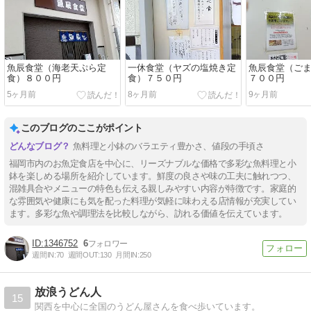
魚辰食堂（海老天ぷら定
一休食堂（ヤズの塩焼き定
魚辰食堂（ご
食）８００円
食）７５０円
７００円
5ヶ月前
8ヶ月前
9ヶ月前
このブログのここがポイント
魚料理と小鉢のバラエティ豊かさ、値段の手頃さ
福岡市内のお魚定食店を中心に、リーズナブルな価格で多彩な魚料理と小
鉢を楽しめる場所を紹介しています。鮮度の良さや味の工夫に触れつつ、
混雑具合やメニューの特色も伝える親しみやすい内容が特徴です。家庭的
な雰囲気や健康にも気を配った料理が気軽に味わえる店情報が充実してい
ます。多彩な魚や調理法を比較しながら、訪れる価値を伝えています。
1346752
6
週間IN:
70
週間OUT:
130
月間IN:
250
放浪うどん人
15
関西を中心に全国のうどん屋さんを食べ歩いています。