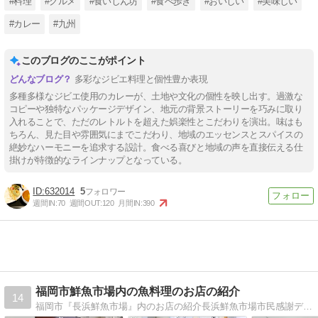
#料理
#グルメ
#食いしん坊
#食べ歩き
#おいしい
#美味しい
#カレー
#九州
このブログのここがポイント
多彩なジビエ料理と個性豊か表現
多種多様なジビエ使用のカレーが、土地や文化の個性を映し出す。過激な
コピーや独特なパッケージデザイン、地元の背景ストーリーを巧みに取り
入れることで、ただのレトルトを超えた娯楽性とこだわりを演出。味はも
ちろん、見た目や雰囲気にまでこだわり、地域のエッセンスとスパイスの
絶妙なハーモニーを追求する設計。食べる喜びと地域の声を直接伝える仕
掛けが特徴的なラインナップとなっている。
632014
5
週間IN:
70
週間OUT:
120
月間IN:
390
福岡市鮮魚市場内の魚料理のお店の紹介
14
福岡市『長浜鮮魚市場』内のお店の紹介長浜鮮魚市場市民感謝デーで市場内が解放されているときに行く事が出来ます。