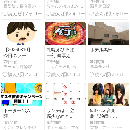
バラ天ぷら
はどうなる｜
たれにんにく
7時間前
7時間前
7時間前
#日本酒
野郎飯：目分量の適当料理レシピとグルメレビュー
豊中市の今がわかる『とよなかプラス』
漏月庵日記
お盆の移動前
醤油焼そば
に見る情報
【20260810】
札幌えびそば
ホテル黒部
今日のラーメ
一幻 濃厚えび
ンニュース
みそ カップ麺
8時間前
7時間前
7時間前
無為是人生
ラーメン評論家 山本剛志の ら〜マニア共和国
こちら出石町 出石そばの「田中屋食品製造部」
トモダチの入
ランチは、空
9/8～12 音楽
院、
席少なめとな
劇『39歳』＜
っておりま
IMM
8時間前
8時間前
8時間前
なにわフレンチびぎん、の、マスタの日記
デカっ鼻シェフが作る新中華！！横浜・戸塚区【花木蘭】ﾌｧ･…
突撃！アットパーティー店舗訪問ブログ〜
す。
THEATER＞