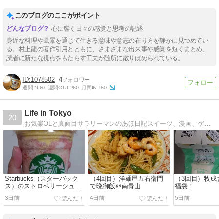
このブログのここがポイント
心に響く日々の感覚と思考の記述
身近な料理や風景を通じて生きる意味や意志の在り方を静かに見つめてい
る。村上龍の著作引用とともに、さまざまな出来事や感覚を短くまとめ、
読者に新たな視点をもたらす工夫が随所に散りばめられている。
1078502
4
週間IN:
60
週間OUT:
260
月間IN:
150
Life in Tokyo
20
お気楽OLと真面目サラリーマンのあほ日記スイーツ、漫画、ゲーム、旅行などに偏りがあります。
Starbucks（スターバック
（4回目）洋麺屋五右衛門
（3回目）牧成
ス）のストロベリーシュー
で晩御飯＠南青山
福袋！
クリームフラペチーノ！
3日前
4日前
5日前