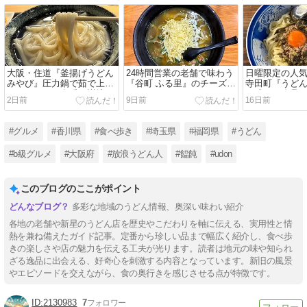
大阪・住道『釜揚げうどん
24時間営業の老舗で味わう
日曜限定の人
みやび』圧力鍋で茹で上げ
『谷町 ふる里』のチーズカ
寺田町『うどん
る、もっちり食感の讃岐う
レーうどん
で味わう絶品
2日前
9日前
16日前
どん
#グルメ
#香川県
#食べ歩き
#埼玉県
#福岡県
#うどん
#b級グルメ
#大阪府
#放浪うどん人
#饂飩
#udon
このブログのここがポイント
多彩な地域のうどん情報、奥深い味わい紹介
各地の老舗や新星のうどん店を歴史やこだわりを軸に伝える、実用性と情
熱を兼ね備えたガイド記事。定番から珍しい品まで幅広く紹介し、食べ歩
きの楽しさや店の魅力を伝える工夫が光ります。読者は地元の味や知られ
ざる逸品に出会える、好奇心を刺激する内容となっています。新旧の風景
やエピソードを交えながら、食の奥行きを感じさせる点が特徴です。
2130983
7