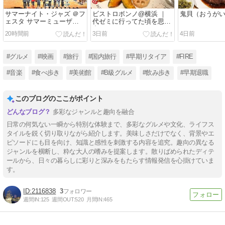
サマーナイト・ジャズ ＠フ
ビストロボンノ@横浜 ｜
鬼貝（おうが
ェスタ サマーミューザ
代ゼミに行ってた頃を思い
2026
出した
20時間前
3日前
4日前
#グルメ
#映画
#旅行
#国内旅行
#早期リタイア
#FIRE
#音楽
#食べ歩き
#美術館
#B級グルメ
#飲み歩き
#早期退職
このブログのここがポイント
多彩なジャンルと趣向を融合
日常の何気ない一瞬から特別な体験まで、多彩なグルメや文化、ライフス
タイルを鋭く切り取りながら紹介します。美味しさだけでなく、背景やエ
ピソードにも目を向け、知識と感性を刺激する内容を追究。趣向の異なる
ジャンルを横断し、粋な大人の嗜みを提案します。散りばめられたディテ
ールから、日々の暮らしに彩りと深みをもたらす情報発信を心掛けていま
す。
2116838
3
週間IN:
125
週間OUT:
520
月間IN:
465