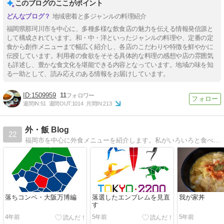
このブログのここがポイント
地域密着と多ジャンルの料理紹介
福岡県那珂川市を中心に、多種多様な飲食店の魅力を伝える情報発信源と
して構成されています。和・中・洋といったジャンルの料理や、定番の定
食から創作メニューまで幅広く紹介し、各店のこだわりや特徴を鮮やかに
伝授しています。利用者の食欲をそそる具体的な料理の感想や店の雰囲気
も詳述し、豊かな食文化を堪能できる内容となっています。地域の味を知
る一助として、読み応えのある情報をお届けしています。
1509959
11
週間IN:
51
週間OUT:
1014
月間IN:
213
外・飯 Blog
22
福岡市を中心に外食メニューを紹介します。私がいろいろと食べて歩いた外食の記録を、もったいないのでBlogにしてみました。
落ちコンペ・大阪万博編
落選したエンブレムを見直
我が家丼
す
4年前
5年前
5年前