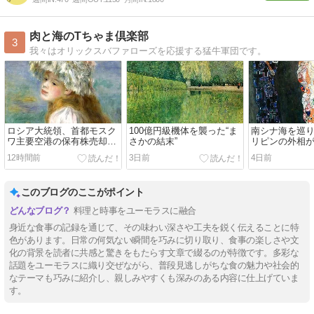
肉と海のTちゃま倶楽部
3
我々はオリックスバファローズを応援する猛牛軍団です。
ロシア大統領、首都モスク
100億円級機体を襲った“ま
南シナ海を巡
ワ主要空港の保有株売却承
さかの結末”
リピンの外相
認 財政改善狙いか
議の応酬
12時間前
3日前
4日前
このブログのここがポイント
料理と時事をユーモラスに融合
身近な食事の記録を通じて、その味わい深さや工夫を鋭く伝えることに特
色があります。日常の何気ない瞬間を巧みに切り取り、食事の楽しさや文
化の背景を読者に共感と驚きをもたらす文章で綴るのが特徴です。多彩な
話題をユーモラスに織り交ぜながら、普段見逃しがちな食の魅力や社会的
なテーマも巧みに紹介し、親しみやすくも深みのある内容に仕上げていま
す。