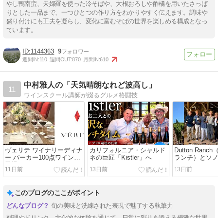
やし鴨南蛮、天婦羅を使った冷そばや、大根おろしや酢橘を用いたさっぱ
りとした一品まで、一つひとつの作り方をわかりやすく伝えます。調味や
盛り付けにも工夫を凝らし、変化に富むそばの世界を楽しめる構成となっ
ています。
1144363
9
週間IN:
110
週間OUT:
870
月間IN:
610
中村雅人の「天気晴朗なれど波高し」
11
ワインスクール講師が綴るグルメ格闘技
ヴェリテ ワイナリーディナ
カリフォルニア・シャルド
Dutton Ran
ー パーカー100点ワインも
ネの巨匠「Kistler」へ
ランチ）とソ
登場
ティ・ワイン
11日前
13日前
13日前
ズ
このブログのここがポイント
旬の美味と洗練された表現で魅了する執筆力
料理やドリンク、文化的な体験を通じて、日常に彩りを添える優雅な世界