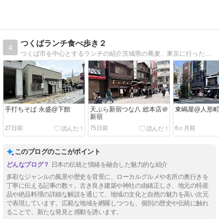
つくばランチ食べ歩き２
4
つくば市を中心とするランチの紹介茨城県の蕎麦、東京に行ったら行きたい店など、全国の飲食店を一般客の視点で描く
手打ちそば 永盛@下館
天ぷら新宿つな八 総本店＠
東嶋屋@人形
新宿
27日前
75日前
6ヶ月前
このブログのここがポイント
日本の伝統と情緒を融合した魅力的な紹介
多彩なジャンルの風景や歴史を背景に、ローカルグルメや名所の奥行きを
丁寧に伝える記事の数々。古き良き建築や神社の由緒正しさ、地元の特産
品や絶品料理の詳細な解説を通じて、地域の文化と自然の魅力を高い次元
で表現しています。広範な地域を網羅しつつも、個別の歴史や伝統に触れ
ることで、新たな発見と感動を誘います。