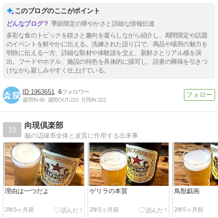
9/30】
このブログのここがポイント
季節限定の華やかさと詳細な情報伝達
多彩な食のトピックを鋭さと趣向を凝らしながら紹介し、期間限定や話題
のイベントを鮮やかに伝える。洗練された語り口で、商品や場所の魅力を
明快に伝える一方、詳細な取材や体験談を交え、新鮮さとリアル感を演
出。フードやホテル、施設の特色を具体的に描写し、読者の興味を引きつ
けながら親しみやすく仕上げている。
1963651
6
週間IN:
60
週間OUT:
210
月間IN:
222
向現倶楽部
19
脳の辺縁系全体と皮質に作用する出来事
理由は一つだよ
ゲリラの本質
鳥獣戯画
2年5ヶ月前
2年5ヶ月前
2年5ヶ月前