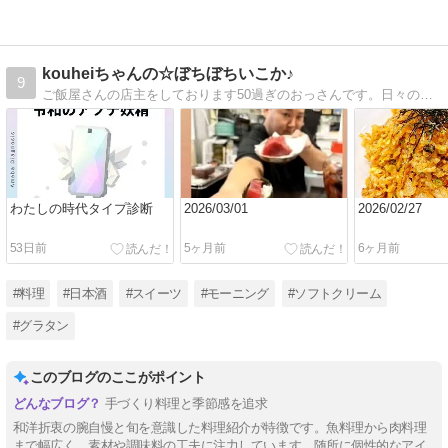
kouheiちゃんの☆ぼちぼちいこか♪
9
ご飯屋さんの店主をしております50過ぎのおっさんです。日々の料理や私生活の愚痴をつづっております。ぼちぼち見てやって下さい。
わたしの時代タイプ診断
2026/03/01
2026/02/27
53日前
5ヶ月前
6ヶ月前
#料理
#日本酒
#スイーツ
#モーニング
#ソフトクリーム
#グラタン
このブログのここがポイント
手づくり料理と季節感を追求
和洋折衷の腕自慢と旬を意識した料理紹介が特徴です。魚料理から肉料理
まで幅広く、素材や調味料の工夫に注力しています。随所に個性的なアイ