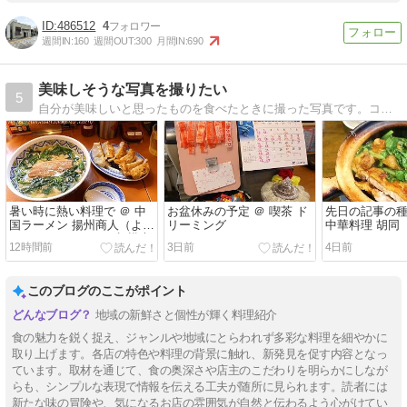
486512
4
週間IN:
160
週間OUT:
300
月間IN:
690
美味しそうな写真を撮りたい
5
自分が美味しいと思ったものを食べたときに撮った写真です。コメントは承認制ですが、お気軽にどうぞ
暑い時に熱い料理で ＠ 中
お盆休みの予定 ＠ 喫茶 ド
先日の記事の種
国ラーメン 揚州商人（よう
リーミング
中華料理 胡同
しゅうしょうにん）相模大
12時間前
3日前
4日前
野北口店
このブログのここがポイント
地域の新鮮さと個性が輝く料理紹介
食の魅力を鋭く捉え、ジャンルや地域にとらわれず多彩な料理を細やかに
取り上げます。各店の特色や料理の背景に触れ、新発見を促す内容となっ
ています。取材を通じて、食の奥深さや店主のこだわりを明らかにしなが
らも、シンプルな表現で情報を伝える工夫が随所に見られます。読者には
新たな味の冒険や、気になるお店の雰囲気が自然と伝わるよう心がけてい