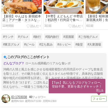
【新宿】やんばる 新宿総本
【中野】えどもんど 中野店
【新宿】昭和酒
店｜アグー豚・タコスなど
｜初訪問！行列店で食べる
新宿萬太郎｜
絶品沖縄料理を堪能した夜
絶品G系ラーメンブログ
み放題！ 350
11時間前
3日前
6日前
食レポ
#ランチ
#グルメ
#旅行
#国内旅行
#居酒屋
#ご当地グルメ
#東京グルメ
#ビール
#立ち飲み
#ホッピー
#食堂
#大衆酒場
このブログのここがポイント
ローカル感満載のリアルな食レポ
沖縄の人情と風土を感じさせる地域密着型の共同売店やディープな飲食店
を取り上げ、その魅力を鋭く伝えるスタイルが特徴です。具体的な店舗情
報や地元の伝統料理を詳述し、親しみやすさと現地感溢れる視点で読者の
興味を引きつけます。こぼれるようなローカル文化の魅力を余すことなく
【Tips】気になるブログをフォロー。

登録不要。更新を逃さずキャッチ！
伝えながら、一味違うご当地グルメの世界へ誘います。
閉じる
1703038
40
週間IN:
510
週間OUT:
1150
月間IN:
2300