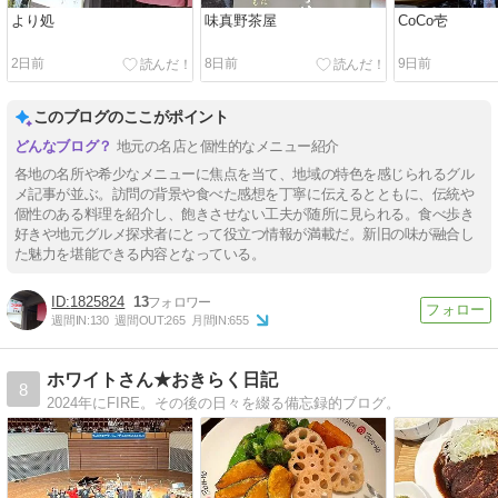
より処
味真野茶屋
CoCo壱
2日前
8日前
9日前
このブログのここがポイント
地元の名店と個性的なメニュー紹介
各地の名所や希少なメニューに焦点を当て、地域の特色を感じられるグル
メ記事が並ぶ。訪問の背景や食べた感想を丁寧に伝えるとともに、伝統や
個性のある料理を紹介し、飽きさせない工夫が随所に見られる。食べ歩き
好きや地元グルメ探求者にとって役立つ情報が満載だ。新旧の味が融合し
た魅力を堪能できる内容となっている。
1825824
13
週間IN:
130
週間OUT:
265
月間IN:
655
ホワイトさん★おきらく日記
8
2024年にFIRE。その後の日々を綴る備忘録的ブログ。