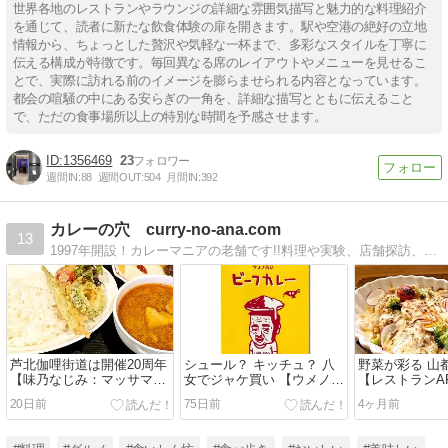
世界各地のレストランやラウンジの詳細な雰囲気描写と魅力的な料理紹介
を通じて、読者に新たな飲食体験の扉を開きます。駅や空港の絶好の立地
情報から、ちょっとした贅沢や気軽な一杯まで、多彩なスタイルを丁寧に
伝える構成が特徴です。毎回異なる席のレイアウトやメニューを見せるこ
とで、実際に訪れる前のイメージを膨らませられる内容となっています。
都会の喧騒の中にある安らぎの一角を、詳細な描写とともに伝えること
で、ただの食事場所以上の特別な時間を予感させます。
1356469
23
週間IN:
88
週間OUT:
504
月間IN:
392
カレーの穴 curry-no-ana.com
13
1997年開設！カレーマニアの老舗です!!料理や実験、店舗探訪、製品試食、オフ会などなど、十数年ものカレー人生!!!
芦北伽哩街道は開催20周年
シュール？ キッチュ？ 八
野菜が彩る 山
【味乃なじみ：マッサマン
女でジャケ買い 【ウメノ商
【レストランA
カレー パコラのせ】
店 ビーフカレー】
焼きカレー】
20日前
75日前
4ヶ月前