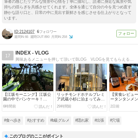
筆者の感じたリアルな情景や心情を丁寧に描写し、読者に身近な風景や気
持ちの揺らぎを共感させてくれます。全体を通じて自分の今を見つめ直す
静かな語り口と、日常の中に見出す新鮮さを感じさせる仕上がりとなって
います。
2124107
6
週間IN:
66
週間OUT:
890
月間IN:
258
INDEX - VLOG
17
興味あるメニューを押して頂いてBLOG VLOGを見てもらえると嬉しいです。毎日更新は難しいですが、行ったお店、気になる情報を関西より発信していきます。全国出張も行ってますので、全国で気になる情報あれば発信していきます
【江坂モーニング】江坂公
リッチモンドホテルプレミ
【実食レビュ
園の中でパンケーキ！
ア武蔵小杉に泊まってみ
ータンタンメン
「PARK CAFE BRANCO」
た！20階の部屋からのビュ
｜川崎のソウ
6時間前
29時間前
2日前
で朝カフェを楽しむ
ーが最高
ールと一緒に
#食べ歩き
#おすすめ
#b級グルメ
#隠れ家
#出張
#穴場
このブログのここがポイント