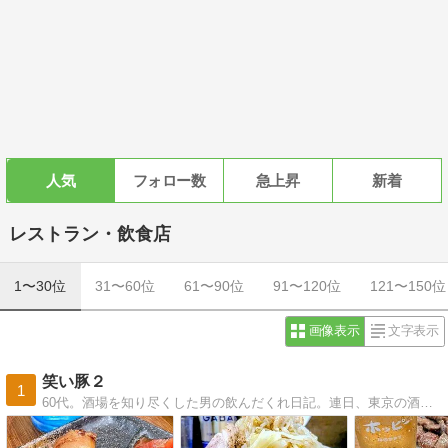
人気
フォロー数
急上昇
新着
レストラン・飲食店
1〜30位
31〜60位
61〜90位
91〜120位
121〜150位
画像表示
文字表示
笑い豚２
1
60代。酒場を知り尽くした男の飲んだくれ日記。連日、東京の酒場で飲んでます。天国に酒は無い！生きている内に飲もう♪