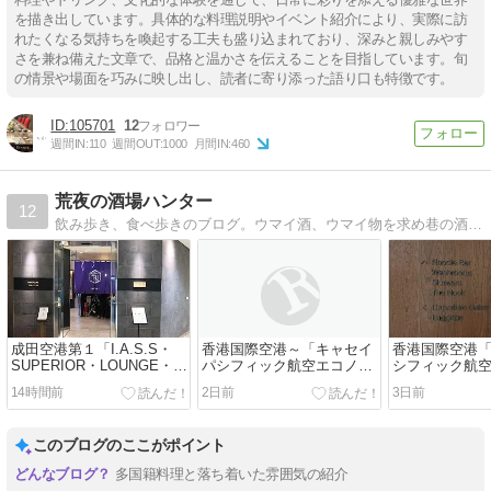
を描き出しています。具体的な料理説明やイベント紹介により、実際に訪
れたくなる気持ちを喚起する工夫も盛り込まれており、深みと親しみやす
さを兼ね備えた文章で、品格と温かさを伝えることを目指しています。旬
の情景や場面を巧みに映し出し、読者に寄り添った語り口も特徴です。
105701
12
週間IN:
110
週間OUT:
1000
月間IN:
460
荒夜の酒場ハンター
12
飲み歩き、食べ歩きのブログ。ウマイ酒、ウマイ物を求め巷の酒場、居酒屋をさまよっています。
成田空港第１「I.A.S.S・
香港国際空港～「キャセイ
香港国際空港
SUPERIOR・LOUNGE・希
パシフィック航空エコノミ
シフィック航
和・ＮＯＡ」枝豆
ークラス機内食」ベーコン
リッジ」担々
14時間前
2日前
3日前
バーガー
このブログのここがポイント
多国籍料理と落ち着いた雰囲気の紹介