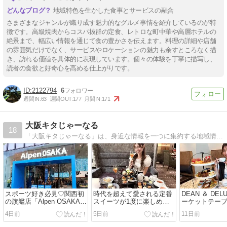
地域特色を生かした食事とサービスの融合
さまざまなジャンルが織り成す魅力的なグルメ事情を紹介しているのが特
徴です。高級焼肉からコスパ抜群の定食、レトロな町中華や高層ホテルの
絶景まで、幅広い情報を通じて食の豊かさを伝えます。料理の詳細や店舗
の雰囲気だけでなく、サービスやロケーションの魅力も余すところなく描
き、訪れる価値を具体的に表現しています。個々の体験を丁寧に描写し、
読者の食欲と好奇心を高める仕上がりです。
2122794
6
週間IN:
63
週間OUT:
177
月間IN:
171
大阪キタじゃーなる
18
「大阪キタじゃーなる」は、身近な情報を一つに集約する地域情報メディアサイトです。大阪市北区とその周辺地域の情報を"ほんわか"と配信していきます。毎週、星座占いを更新！
スポーツ好き必見♡関西初
時代を超えて愛される定番
DEAN ＆ DEL
の旗艦店「Alpen OSAKA」
スイーツが1度に楽しめる
ーケットテー
が梅田・茶屋町に誕生！
「アフタヌーンティーセッ
『Tangente
4日前
5日前
11日前
【8/7】
ト ～レトロ～」＠ホテルグ
タヌーンティ
ランヴィア大阪【7/1～
♪【6/28～】