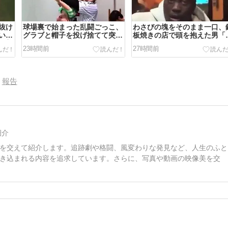
抜け
球場裏で始まった乱闘ごっこ、
わさびの塊をそのまま一口、
いま
グラブと帽子を投げ捨てて突っ
板焼きの店で頭を抱えた男「
い着
込む小さな投手が逆さ吊りに
う時間の匂いまで嗅ぎ分けら
23時間前
27時間前
海外
【海外の反応】
るだろ」【海外の反応】
報告
紹介
を交えて紹介します。追跡劇や格闘、風変わりな発見など、人生のふと
き込まれる内容を追求しています。さらに、写真や動画の映像美を交