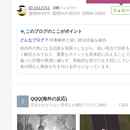
1512151
195
週間IN:
5870
週間OUT:
45020
月間IN:
24650
このブログのここがポイント
楽韓さん、本日の動向 - ネット
時事解析と鋭い政治評論を融合
で騒いでも現地がよくなるわけ
でもなし
2日前
国内外の気になる話題を深掘りしながら、鋭い視点で分析を
く解説されており、重要なポイントを具体的に伝えることで
偏った評価や推測に偏らず、客観的な切り口を大切にしてい
者の関心と興味を引き付ける作りになっています。
QQQ(海外の反応)
2
英語がわからない管理人が翻訳ブログに挑戦・・・？誤訳