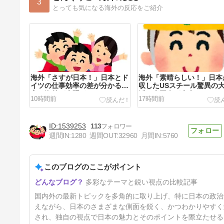
3
とっても気になる海外の反応をご紹介
海外「さすが日本！」日本とド
海外「素晴らしい！」日本
イツの仕事効率の差が分かる数
収したUSスチール驚異の
字に海外が大騒ぎ
活に米国人が大喜び
10時間前
17時間前
1539253
113
週間IN:
1280
週間OUT:
32960
月間IN:
5760
このブログのここがポイント
海外「さすが日本！」日本の医
多彩なテーマと鋭い視点の比較記事
療従事者の倫理観の高さに海外
が超感動
2日前
国内外の最新トピックを多角的に取り上げ、特に日本の政治
えながら、日本のさまざまな側面を鋭く、かつわかりやすく
され、独自の視点で日本の魅力とそのポイントを際立たせる