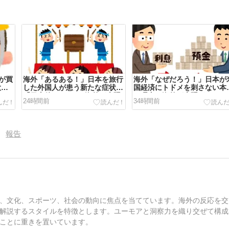
が買
海外「あるある！」日本を旅行
海外「なぜだろう！」日本が
大復
した外国人が患う新たな症状
国経済にトドメを刺さない本
「日本後PTSD」に海外が大騒
の理由に海外が大騒ぎ
24時間前
34時間前
ぎ
報告
、文化、スポーツ、社会の動向に焦点を当てています。海外の反応を交
解説するスタイルを特徴とします。ユーモアと洞察力を織り交ぜて構成
ことに重きを置いています。