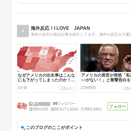
海外反応！I LOVE JAPAN
4
海外の反応や面白記事を紹介してます。海外の反応を大量
なぜアメリカの出生率はこんな
アメリカの長官が突然「私
にも下がってしまったのか！？
○○がない！」と衝撃告白
海外の反応。
てしまうｗ 海外の反応。
5分前
22時間前
1046800
99
週間IN:
693
週間OUT:
12645
月間IN:
3861
このブログのここがポイント