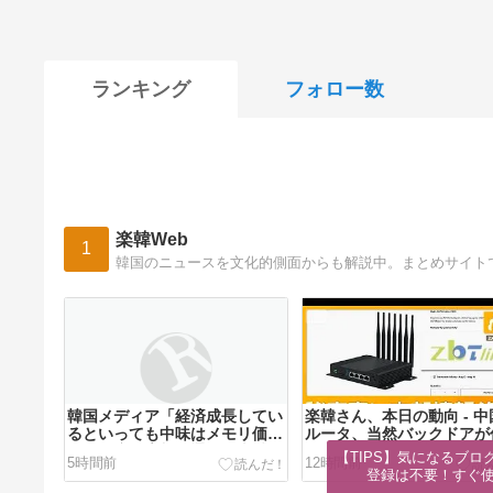
ランキング
フォロー数
楽韓Web
1
韓国のニュースを文化的側面からも解説中。まとめサイトで
韓国メディア「経済成長してい
楽韓さん、本日の動向 - 
るといっても中味はメモリ価格
ルータ、当然バックドアが
だけ。雇用増加見通しが半減し
まれていないはずもなく…
【TIPS】気になるブロ
5時間前
12時間前
てしまった」……韓国の内需不
登録は不要！すぐ
況は根強い状況っすね