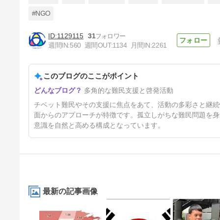
#NGO
1129115
31
宗教弾圧を実施しなかったチベ
週間IN:
560
週間OUT:
1134
月間IN:
2261
ット人の役人が中国当局に解任
される
3日前
このブログのここがポイント
多角的な難民支援と啓発活動
チベット難民やその支援に焦点をあて、活動の多彩さと継続
面からのアプローチが特徴です。孤立しがちな難民問題を身
意識を自然と高める構成となっています。
最新の記事画像