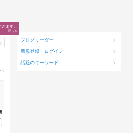
できます。
閉じる
ブログリーダー
示
新規登録・ログイン
話題のキーワード
〜)
選
人
…
沢
わ