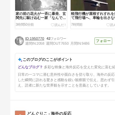
家の前の花火が一斉に暴発、玄
軽飛行機が屋根すれすれを
関先に駆け込む一家「なんであ
て飛行場へ、車輪を出さな
のドア鍵かけてんだ」【海外の
ま胴体着陸「これよりひど
3時間50分前
7時間前
反応】
陸なら山ほど見てきた」【
の反応】
1950770
42
週間IN:
2058
週間OUT:
7650
月間IN:
9486
このブログのここがポイント
増水した川に取り残されたアラ
多彩な映像と海外反応を交えた変化に富む
イグマ、パドルボードで救助さ
れて人の脚の下に潜り込む【海
31時間前
日常の一コマに潜む意外性や面白さを切り取り、海外の反応
外の反応】
した瞬間に訪れる驚きと感動を鋭い観察眼で伝え、思わず引
え、読者に新たな世界観を示すことを意義としています。
どんぐりこ - 海外の反応