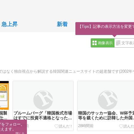
急上昇
新着
【Tips】記事の表示方法を変更
画像表示
文字表
はなく独自視点から解説する韓国関連ニュースサイトの超老舗です(2002年
中国製
ブルームバーグ「韓国株式市場
韓国のサッカー協会、W杯予
仕込
はすでに投資不適格となった」
等を裁くために訪韓した外国
…
→韓国財務相「韓国経済は絶好
審判を「性接待」していた…
グをフォロー。

23時間前
28時間前
調！ 韓国市場は安泰!!」……ま
大して強くもないチームが潤
使えます。
あ、うん。国外からどう認識さ
な予算を持ってりゃそうなる
閉じる