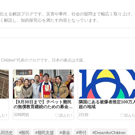
伝える解説ブログです。災害や事件、社会の疑問まで幅広く取り上げ、
く解説し、知的探究心を満たす内容となっています。
 Children"代表のブログです。日本の拠点は大阪。
【9月30日まで】チベット難民
隣国にある被爆者推定100万
の無償教育継続のための募金に
超の地域
ご協力ください！
32時間前
2日前
亀田浩史
#難民
#難民支援
#募金
#寄付
#DreamforChildren