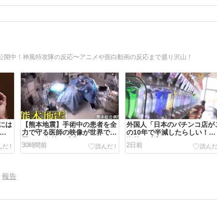
公開中！神風特攻隊の反応〜アニメや面白動画の反応まで盛り沢山！
には
【熊本地震】手術中の患者を全
外国人「日本のパチンコ店が
をし
力で守る医師の映像が世界で話
の10年で半減したらしい！」
題に！ 海外の反応。
海外の反応。
30時間前
2日前
報告