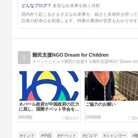
外国人「日本の警官が容疑者を
多彩な出来事を鋭く分析
射殺したらしい！」 海外の反
応。
2日前
国内外で起こるさまざまな出来事を、鋭さと具体性を持って
読者の好奇心を刺激します。時事の裏側や背景もわかりやす
難民支援NGO Dream for Children
5
チベットとビルマ難民の支援する難民支援NGO "Dream for
ネパール政府が中国政府の圧力
ご協力のお願い
に屈し、国際チベット学会を中
止
8時間前
22時間前
#インド
#中国
#チベット
#ビルマ
#ミャンマー
#