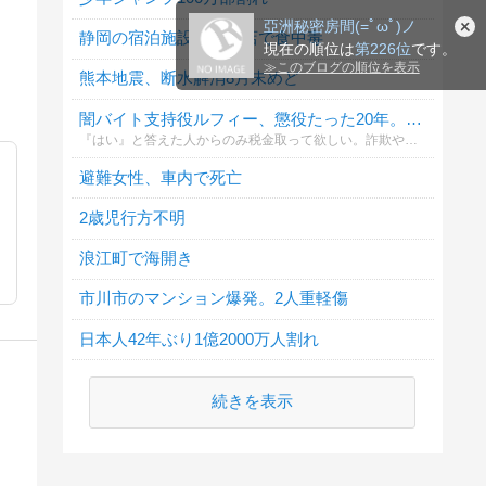
亞洲秘密房間(=ﾟωﾟ)ノ
静岡の宿泊施設の飲食店で食中毒
現在の順位は
第226位
です。
≫
このブログの順位を表示
熊本地震、断水解消8月末めど
闇バイト支持役ルフィー、懲役たった20年。支持しますか？
『はい』と答えた人からのみ税金取って欲しい。詐欺や強盗の罪はもっと重罪にすべき
避難女性、車内で死亡
2歳児行方不明
浪江町で海開き
市川市のマンション爆発。2人重軽傷
日本人42年ぶり1億2000万人割れ
続きを表示