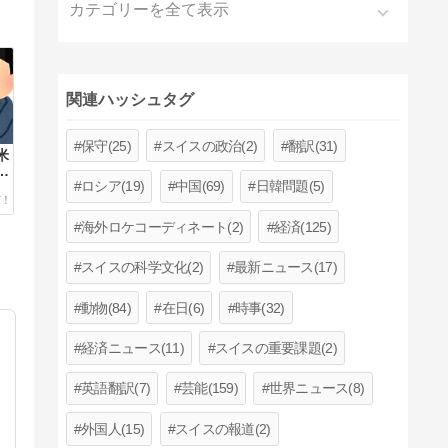
カテゴリーを全て表示
関連ハッシュタグ
保守(25)
スイスの政治(2)
翻訳(31)
米
当
ロシア(19)
中国(69)
日韓問題(5)
海外ロケコーディネート(2)
経済(125)
スイスの科学文化(2)
最新ニュース(17)
動物(84)
在日(6)
時事(32)
経済ニュース(11)
スイスの重要課題(2)
英語翻訳(7)
芸能(159)
世界ニュース(8)
外国人(15)
スイスの報道(2)