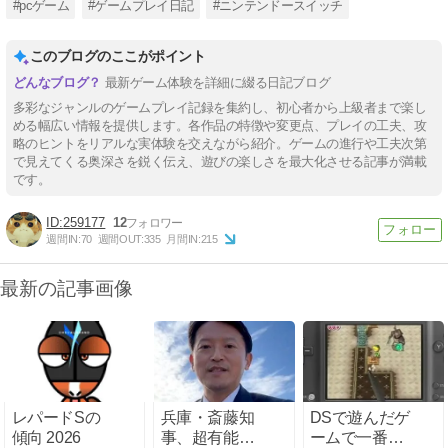
#pcゲーム
#ゲームプレイ日記
#ニンテンドースイッチ
このブログのここがポイント
最新ゲーム体験を詳細に綴る日記ブログ
多彩なジャンルのゲームプレイ記録を集約し、初心者から上級者まで楽し
める幅広い情報を提供します。各作品の特徴や変更点、プレイの工夫、攻
略のヒントをリアルな実体験を交えながら紹介。ゲームの進行や工夫次第
で見えてくる奥深さを鋭く伝え、遊びの楽しさを最大化させる記事が満載
です。
259177
12
週間IN:
70
週間OUT:
335
月間IN:
215
最新の記事画像
レパードSの
兵庫・斎藤知
DSで遊んだゲ
傾向 2026
事、超有能だ
ームで一番の