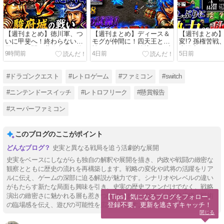
【週刊まとめ】徳川軍、つ
【週刊まとめ】ディース＆
【週刊まとめ
いに甲斐へ！終わらない武
モグが仲間に！四天王との
変!? 孫権苦
田との死闘と世代交代｜信
戦いはいよいよ佳境へ｜ブ
大激突！｜ス
9時間前
4日前
5日前
長の野望 武将風雲録 AI観
レスオブファイア #15〜
Ⅱ シナリオ1 #
戦 #43〜#49【シナリオ2】
#21【初見攻略】
全CPU任せ観
#ドラゴンクエスト
#レトロゲーム
#ファミコン
#switch
#ニンテンドースイッチ
#レトロフリーク
#懸賞報告
#スーパーファミコン
このブログのここがポイント
史実と異なる戦局を追う活劇的な展開
史実をベースにしながらも独自の解釈や展開を描き、内政や戦闘の緻密な
観察とともに歴史の流れを再構築します。戦略の変化や武将の活躍をリア
ルに伝え、ゲームの深部に迫る解説が魅力です。シナリオやレベルの違い
がもたらす新たな局面も興味を引き、史実の歴史ファンだけでなく、戦略
演出の緻密さに魅かれる層も惹きつけています。動画では戦況模様や戦術
【Tips】気になるブログをフォロー。

登録不要。更新を逃さずキャッチ！
の臨場感を伝え、遊びの可能性を広げています。
閉じる