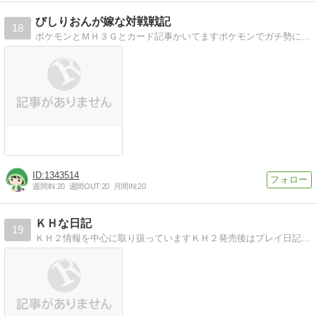
びしりおんが嫁な対戦戦記
18
ポケモンとＭＨ３Ｇとカード記事かいてますポケモンでガチ勢になりたい方は一度覗いてみてください。
1343514
週間IN:
20
週間OUT:
20
月間IN:
20
ＫＨな日記
19
ＫＨ２情報を中心に取り扱っていますＫＨ２発売後はプレイ日記も公開予定