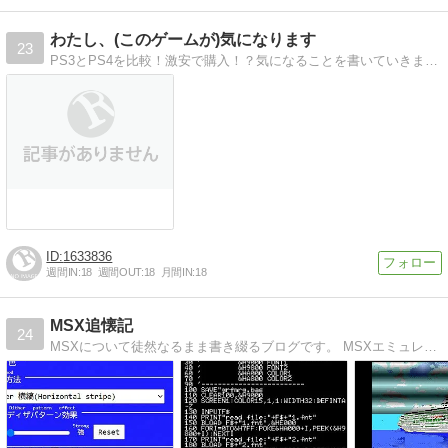
わたし、(このゲームが)気になります
23
PS3とPS4を比較！激安で購入！？気になることを書いていきます。PS3,PS4の違いを比較・格安で手に入れるには？
1633836
週間IN:
18
週間OUT:
18
月間IN:
18
MSX追懐記
24
MSXについて徒然なるまま書き綴るブログです。 MSXエミュレータで動作する、昔製作したゲームなど公開していく予定です。