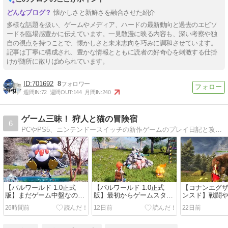
懐かしさと新鮮さを融合させた紹介
多様な話題を扱い、ゲームやメディア、ハードの最新動向と過去のエピソ
ードを臨場感豊かに伝えています。一見散漫に映る内容も、深い考察や独
自の視点を持つことで、懐かしさと未来志向を巧みに調和させています。
記事は丁寧に構成され、豊かな情報とともに読者の好奇心を刺激する仕掛
けが随所に散りばめられています。
701692
8
週間IN:
72
週間OUT:
144
月間IN:
240
ゲーム三昧！ 狩人と猫の冒険宿
6
PCやPS5、ニンテンドースイッチの新作ゲームのプレイ日記と攻略情報を掲載！
【パルワールド 1.0正式
【パルワールド 1.0正式
【コナンエグザ
版】まだゲーム中盤なのに
版】最初からゲームスター
ンスド】戦闘
レベルだけが…【プレイ日
ト！【プレイ日記その１～
積極的に再開
26時間前
12日前
22日前
記その６～その１０】
その５】
記その６～そ