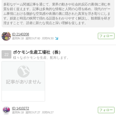
多彩なゲーム関連記事を通じて、業界の動きや社会的反応の裏側に潜む本
質を鋭く捉えます。記事は多角的な情報と人間の心理を絡め、現代のゲー
ム事情における微妙な空気感や表層の裏に隠された真実を浮き彫りにしま
す。娯楽と時流の狭間で揺れる話題をわかりやすく解説し、観察眼を研ぎ
澄ますことで、読者に新たな視点と深い理解を促します。
2140208
週間IN:
18
週間OUT:
60
月間IN:
30
ポケモン生産工場社（株）
22
様々なポケモンを生産、配布します。
1410272
週間IN:
18
週間OUT:
27
月間IN:
27