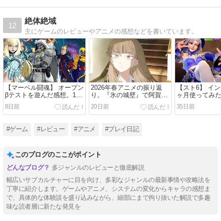
絶体絶域
12
主にゲームのレビューやアニメの感想などを書いています。
【マーベル闘魂】 オープン
2026年春アニメの振り返
【スト6】 イ
βテストを遊んだ感想。1人
り。『氷の城壁』で阿賀沢
ヶ月使ってみ
操作でも割と戦える、仲間
紅茶作品にまた心を掴まれ
ムやSA2が面
8日前
20日前
35日前
を増やしていくゲーム。
た。
通常技は頼り
#ゲーム
#レビュー
#アニメ
#プレイ日記
このブログのここがポイント
多ジャンルのレビューと徹底解説
幅広いサブカルチャーに目を向け、多彩なジャンルの最新事情や攻略法を
丁寧に紹介します。ゲームやアニメ、システムの変化からキャラの感想ま
で、具体的な体験談を盛り込みながら、細部にまで拘り抜いた解説で多趣
味な読者層に新たな発見を