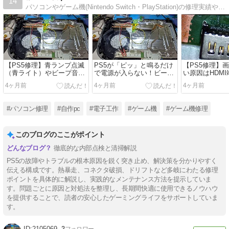
14
パソコンやゲーム機(Nintendo Switch・PlayStation)の修理実績やコラム等を書いております。
【PS5修理】青ランプ点滅
PS5が「ピッ」と鳴るだけ
【PS5修理】
（青ライト）やビープ音故
で電源が入らない！ビープ
い原因はHDM
障を基板修理で解決！電源
音故障やBLODを基板修理
な基板修理で
4ヶ月前
4ヶ月前
4ヶ月前
が入らないBLOD等の修理
で解決
実績
#パソコン修理
#自作pc
#電子工作
#ゲーム機
#ゲーム機修理
このブログのここがポイント
徹底的な内部点検と清掃解説
PS5の故障やトラブルの根本原因を鋭く突き止め、解決策を分かりやすく
伝える構成です。熱暴走、コネクタ破損、ドリフトなど多岐にわたる修理
ポイントを具体的に解説し、実践的なメンテナンス方法を提示していま
す。問題ごとに原因と対処法を整理し、長期間快適に使用できるノウハウ
を提供することで、読者の安心したゲーミングライフをサポートしていま
す。
2105069
2