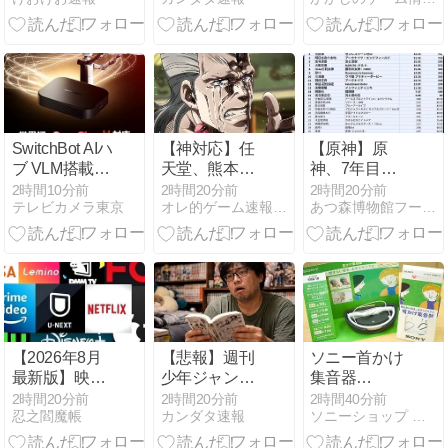
どんなもんな
んだろう？
SwitchBot AIハ
【神対応】任
【原神】原
ブ VLM搭載で
天堂、熊本地
神、7年目に
賢いスマート
震の被災者向
して最盛期を
2時間10分前
2時間20分前
2時間20分前
テレビカメラ東京
オレ的ゲーム速報＠刃
あつ森博物館フータまとめ
ホーム管理
けに製品修理
迎える⁉
を無償対応
へ！さらに義
援金5000万円
を寄付！！
【2026年8月
【悲報】週刊
ソニー首かけ
最新版】映像
少年ジャンプ
集音器
系サブスクリ
さん、最大発
「SMR-10」
2時間20分前
2時間20分前
2時間40分前
忍之閻魔帳
カンダタ速報
ソニーショップ テックスタッフ Blog
プションサー
行部数653万
ホワイトが販
ビスまとめ｜
部から急降下
売店向け出荷