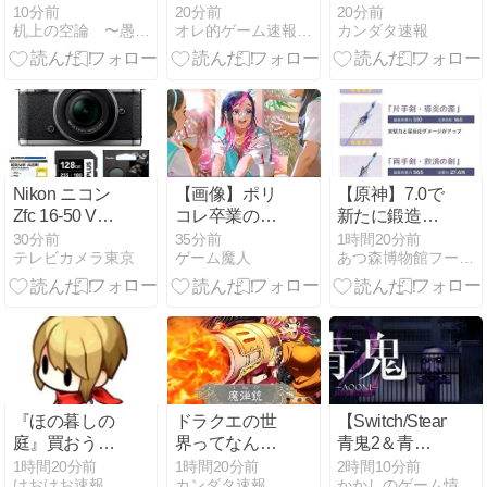
った・・・
神ゲーは
10分前
20分前
20分前
机上の空論 〜愚者、策を弄す〜
オレ的ゲーム速報＠刃
カンダタ速報
「県の海外事
務所はすべて
閉鎖で。直営
する意味ない
し皆さんから
理解得られな
いでしょ」
Nikon ニコン
【画像】ポリ
【原神】7.0で
Zfc 16-50 VR
コレ卒業のカ
新たに鍛造と
レンズキット
プコン、スト
紀行武器も追
30分前
35分前
1時間20分前
テレビカメラ東京
ゲーム魔人
あつ森博物館フータまとめ
シルバーの魅
6に可愛すぎ
加されるな。
力
るフィリピン
人キャラ実
装！
『ほの暮しの
ドラクエの世
【Switch/Steam】
庭』買おうか
界ってなんで
青鬼2＆青鬼
迷ってるけど
銃ないの？
臨海学校／
1時間20分前
1時間20分前
2時間10分前
けおけお速報
カンダタ速報
かかしのゲーム情報局
ボリュームは
LiTMUS