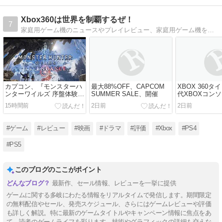
Xbox360は世界を制覇するぜ！
7
家庭用ゲーム機のニュースやプレイレビュー、家庭用ゲーム機をたくさんの人に遊んでもらうため応援するブログです。
カプコン、『モンスターハ
最大88%OFF、CAPCOM
XBOX 360
ンターワイルズ 序盤体験
SUMMER SALE、開催
代XBOXコン
版』、配信！
遊べるように
15時間前
2日前
2日前
#ゲーム
#レビュー
#映画
#ドラマ
#評価
#Xbox
#PS4
#PS5
このブログのここがポイント
最新作、セール情報、レビューを一挙に提供
ゲームに関する多岐にわたる情報をリアルタイムで発信します。期間限定
の無料配信やセール、発売スケジュール、さらにはゲームレビューや評価
も詳しく解説。特に最新のゲームタイトルやキャンペーン情報に焦点をあ
て、読者のゲームライフを彩ります。技術やグラフィックの詳細も交えな