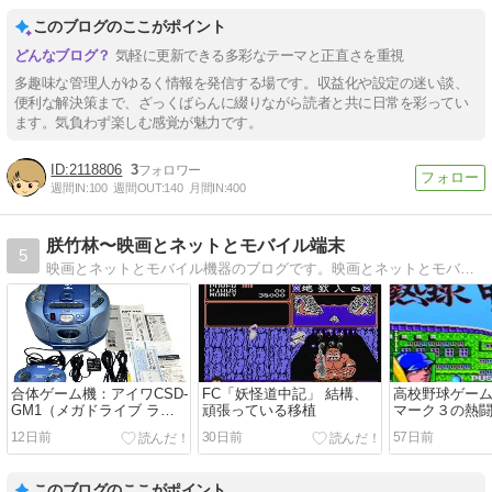
このブログのここがポイント
気軽に更新できる多彩なテーマと正直さを重視
多趣味な管理人がゆるく情報を発信する場です。収益化や設定の迷い談、
便利な解決策まで、ざっくばらんに綴りながら読者と共に日常を彩ってい
ます。気負わず楽しむ感覚が魅力です。
2118806
3
週間IN:
100
週間OUT:
140
月間IN:
400
朕竹林〜映画とネットとモバイル端末
5
映画とネットとモバイル機器のブログです。映画とネットとモバイル機器のブログ。珍しいもの、面白いもの大好きです。
合体ゲーム機：アイワCSD-
FC「妖怪道中記」 結構、
高校野球ゲーム
GM1（メガドライブ ラジ
頑張っている移植
マーク３の熱
カセ）
なり早い段階
12日前
30日前
57日前
このブログのここがポイント