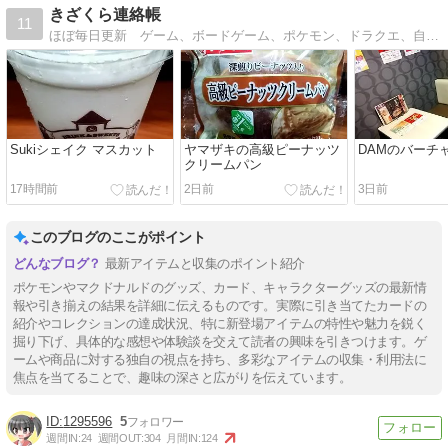
きざくら連絡帳
11
ほぼ毎日更新 ゲーム、ボードゲーム、ポケモン、ドラクエ、自転車など趣味に関するブログです。
Sukiシェイク マスカット
ヤマザキの高級ピーナッツ
DAMのバーチ
クリームパン
17時間前
2日前
3日前
このブログのここがポイント
最新アイテムと収集のポイント紹介
ポケモンやマクドナルドのグッズ、カード、キャラクターグッズの最新情
報や引き揃えの結果を詳細に伝えるものです。実際に引き当てたカードの
紹介やコレクションの達成状況、特に新登場アイテムの特性や魅力を鋭く
掘り下げ、具体的な感想や体験談を交えて読者の興味を引きつけます。ゲ
ームや商品に対する独自の視点を持ち、多彩なアイテムの収集・利用法に
焦点を当てることで、趣味の深さと広がりを伝えています。
1295596
5
週間IN:
24
週間OUT:
304
月間IN:
124