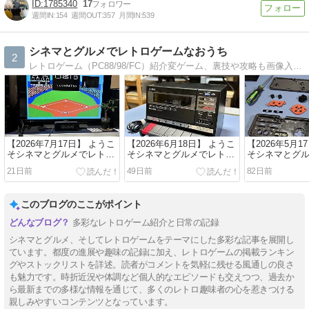
1785340
17
週間IN:
154
週間OUT:
357
月間IN:
539
シネマとグルメでレトロゲームなおうち
2
レトロゲーム（PC88/98/FC）紹介変ゲーム、裏技や攻略も画像入でジャンル別に掲載。OSXでエミュの話もあり！
【2026年7月17日】 ようこ
【2026年6月18日】 ようこ
【2026年5月1
そシネマとグルメでレトロ
そシネマとグルメでレトロ
そシネマとグ
ゲームなおうちへ！(^^)
ゲームなおうちへ！(^^)
ゲームなおうちへ
21日前
49日前
82日前
このブログのここがポイント
多彩なレトロゲーム紹介と日常の記録
シネマとグルメ、そしてレトロゲームをテーマにした多彩な記事を展開し
ています。都度の進展や趣味の記録に加え、レトロゲームの掲載ランキン
グやストックリストを詳述。読者がコメントを気軽に残せる風通しの良さ
も魅力です。時折近況や体調など個人的なエピソードも交えつつ、過去か
ら最新までの多様な情報を通じて、多くのレトロ趣味者の心を惹きつける
親しみやすいコンテンツとなっています。