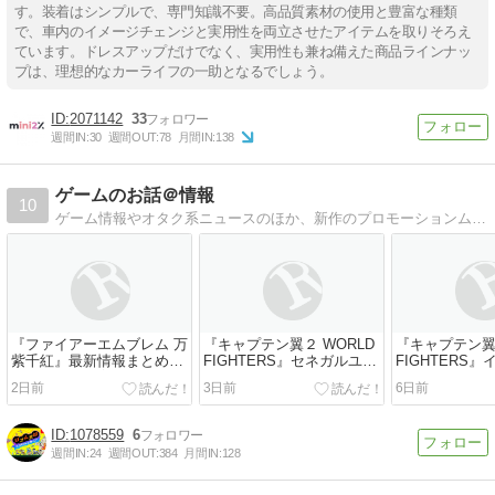
す。装着はシンプルで、専門知識不要。高品質素材の使用と豊富な種類
で、車内のイメージチェンジと実用性を両立させたアイテムを取りそろえ
ています。ドレスアップだけでなく、実用性も兼ね備えた商品ラインナッ
プは、理想的なカーライフの一助となるでしょう。
2071142
33
週間IN:
30
週間OUT:
78
月間IN:
138
ゲームのお話＠情報
10
ゲーム情報やオタク系ニュースのほか、新作のプロモーションムービーやプレイ動画など、様々な動画も紹介していきます。
『ファイアーエムブレム 万
『キャプテン翼２ WORLD
『キャプテン翼２
紫千紅』最新情報まとめ｜
FIGHTERS』セネガルユー
FIGHTERS
戦闘・兵種・育成・主人公
ス紹介映像公開 サンゴール
ス紹介映像公開
2日前
3日前
6日前
4人の切り替え、そして5年
（声優：堀江瞬）らメンバ
ナンデス（声
後の世界崩壊に抗う『真の
ー全員がエース！｜信じる
幸）がフィー
主人公』の物語が解禁
力が未来を変える
黄金の右腕が
1078559
6
守護する
週間IN:
24
週間OUT:
384
月間IN:
128