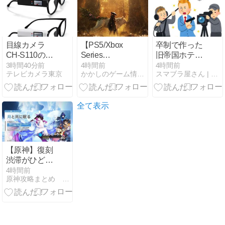
目線カメラ
【PS5/Xbox
卒制で作った
CH-S110の高
Series
旧帝国ホテル
画質＆ハンズ
X|S/Steam】
ですが、投稿
3時間40分前
4時間前
4時間前
テレビカメラ東京
かかしのゲーム情報局
スマブラ屋さん | スマブラSPまとめ攻略
フリー魅力
Beast of
後すぐ帝国ホ
Reincarnation（ビ
テルから連絡
ースト・オ
があ
ブ・リンカネ
り・・・・・
全て表示
ーション）／
GAME
FREAK
【原神】復刻
渋滞がひどい
から３キャラ
4時間前
原神攻略まとめ テイワット速報
PU制にして！