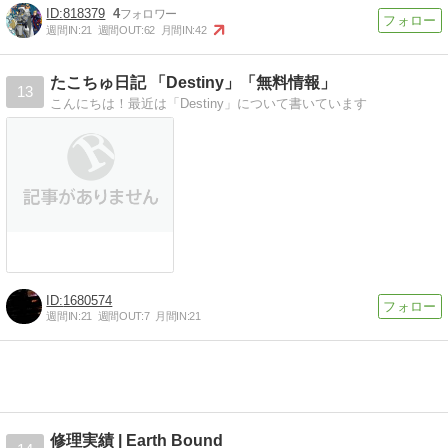
818379
4
週間IN:
21
週間OUT:
62
月間IN:
42
たこちゅ日記 「Destiny」「無料情報」
13
こんにちは！最近は「Destiny」について書いています
1680574
週間IN:
21
週間OUT:
7
月間IN:
21
修理実績 | Earth Bound