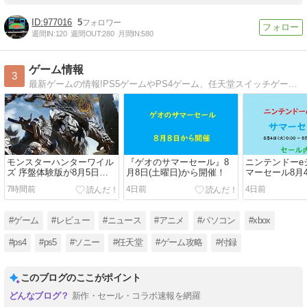
977016
5
週間IN:
120
週間OUT:
280
月間IN:
580
ゲーム情報
3
最新ゲームの情報!PS5ゲームやPS4ゲーム、任天堂スイッチゲーム、Xboxゲーム、オンラインゲーム等ゲームの情報を紹介。
モンスターハンターワイル
『ゲオのサマーセール』8
ニンテンドーe
ズ 序盤体験版が8月5日
月8日(土曜日)から開催！
マーセール8月
（水）より配信開始！
🏖セール対象
7時間前
4日前
4日前
#ゲーム
#レビュー
#ニュース
#アニメ
#パソコン
#xbox
#ps4
#ps5
#ソニー
#任天堂
#ゲーム攻略
#付録
このブログのここがポイント
新作・セール・コラボ速報を網羅