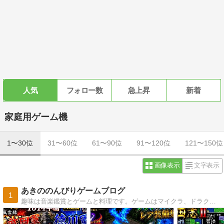
人気
フォロー数
急上昇
新着
家庭用ゲーム機
1〜30位
31〜60位
61〜90位
91〜120位
121〜150位
画像表示
文字表示
あきののんびりゲームブログ
1
趣味は音楽鑑賞とゲームと料理です。ゲームはマイクラ、ドラクエ、ゼルダの伝説、妖怪ウオッチ、どうぶつの森、ポケモン、牧場物語にハマってます。クローン病を患っていますが楽しく明るく生活しています。現在はウサギのプッチと二人で暮らしています。