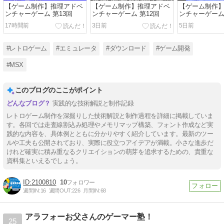
【ゲーム制作】推理アドベ
【ゲーム制作】推理アドベ
【ゲーム制作
ンチャーゲーム 第13回
ンチャーゲーム 第12回
ンチャーゲーム 
17時間前
3日前
5日前
#レトロゲーム
#エミュレータ
#ダウンロード
#ゲーム開発
#MSX
このブログのここがポイント
実践的な技術解説と制作記録
レトロゲーム制作を深掘りした技術解説と制作過程を詳細に掲載していま
す。各回では走査線割込み処理やメモリマップ構築、フォント作成など実
践的な内容を、具体例とともに分かりやすく紹介しています。最新のツー
ルや工夫も公開されており、実際に役立つアイデアが満載。小さな進歩だ
けれど確実に積み重なるクリエイションの萌芽を追求するための、貴重な
資料集といえるでしょう。
2100810
10
週間IN:
16
週間OUT:
226
月間IN:
68
アラフォーお父さんのゲーマー塾！
25