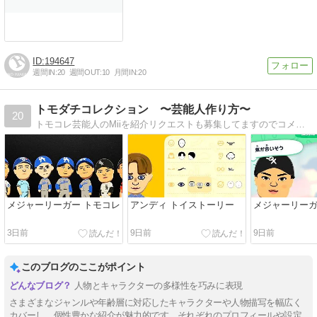
194647
週間IN:
20
週間OUT:
10
月間IN:
20
トモダチコレクション 〜芸能人作り方〜
20
トモコレ芸能人のMiiを紹介リクエストも募集してますのでコメント残してくださいね。
メジャーリーガー トモコレ
アンディ トイストーリー
メジャーリー
3日前
9日前
9日前
このブログのここがポイント
人物とキャラクターの多様性を巧みに表現
さまざまなジャンルや年齢層に対応したキャラクターや人物描写を幅広く
カバーし、個性豊かな紹介が魅力的です。それぞれのプロフィールや設定