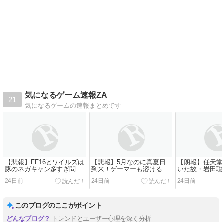
気になるゲーム速報ZA
21
気になるゲームの速報まとめです
【悲報】FF16とワイルズは
【悲報】5月なのに真夏日
【朗報】任天
豚のネガキャン多すぎ問題
到来！ゲーマーも溶ける暑
いた故・岩田
が勃発しそう
さに絶望！？
没後11年を経
24日前
24日前
24日前
される
このブログのここがポイント
トレンドとユーザー心理を深く分析