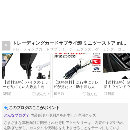
トレーディングカードサプライ卸 ミニツーストア mini2x
9
トレーディングカードサプライ、ゲームグッズ、ゲーミング、コレクショングッズを製造しているmini2xブランドです。私たちは製品は皆様の毎日をもっと楽しくすることをお約束します。
【送料無料】バイクのミラ
【送料無料】走行中にテレ
【送料無料】
ーが見にくい人必見！高精
ビが見たい！助手席も大満
変！ウインド
細ホワイトガラスで後続車
足の「テレビキャンセラ
ーニッシュで
3日前
10日前
17日前
がハッハッキリ見える
ー」でドライブ【徹底解
へ【新型プリウ
説】
このブログのここがポイント
内装保護と便利さを追求した専用グッズ
さまざまな車種向けに開発された専用アクセサリーは、内装のキズや汚れ
を防ぎながら、カスタムや便利さを向上させることをテーマにしていま