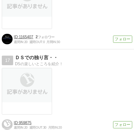
1165407
2
週間IN:
20
週間OUT:
0
月間IN:
30
ＤＳでの独り言・・
17
DSの楽しいところを紹介！
959875
週間IN:
20
週間OUT:
30
月間IN:
20