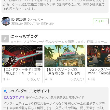
がら、ゲーム選びに役立つ情報を丁寧に提供することで、興味を掻き立て
る内容となっています。
102868
5
週間IN:
60
週間OUT:
790
月間IN:
240
にゃっちブログ
8
まったりソロゲーマーが色んなゲームを満喫します。崩壊:スターレイル、ESOなど
【エンドフィールド】攻略
【ゼンレスゾーンゼロ】
【ゼンレスゾ
「燃えよ！アリーナ！」勲
「夏を追う波、折しも到
Ver.3.1「全
章加工完了
来」隠しアチーブメント＆
スカード＆公
2日前
4日前
4日前
メッセージボトルの場所
イドカードの
このブログのここがポイント
多ゲームジャンル多角的解説と攻略ガイド
インフィニティニキや崩壊スターレイルなど多彩なゲームの最新アップデ
ートや攻略情報を詳しく解説します。入手方法や戦略、隠し要素まで掘り