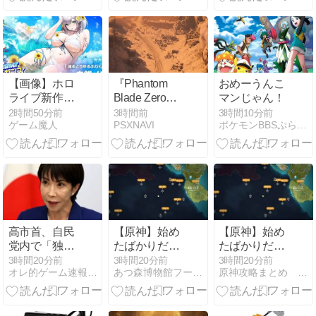
Netflix U-
でついに100
終了 ソニース
NEXT
万部を割って
トアでは在庫
Amazonプラ
しまう
販売中
イムビデオ デ
wwwwww
ィズニープラ
ス Hulu FOD
【画像】ホロ
『Phantom
おめーうんこ
プレミアム 動
ライブ新作ソ
Blade Zero』
マンじゃん！
画配信サービ
シャゲ、また
の開発が完
2時間50分前
3時間前
3時間10分前
ス
ゲーム魔人
PSXNAVI
ポケモンBBSぷらす - ポケモン雑談掲示板ブログ
えちえち水着
了。約11分の
ガチャｗｗ
プレオーダー
トレーラーを
予告
高市首、自民
【原神】始め
【原神】始め
党内で「独裁
たばかりだけ
たばかりだけ
だ」と批判さ
ど、もしかし
ど、もしかし
3時間20分前
3時間20分前
3時間20分前
オレ的ゲーム速報＠刃
あつ森博物館フータまとめ
原神攻略まとめ テイワット速報
れ始める
てこのマップ
てこのマップ
全部行けるの⁉
全部行けるの⁉