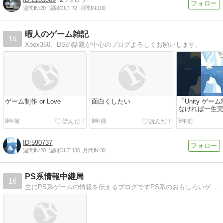
週間IN:
20
週間OUT:
72
月間IN:
100
暇人のゲーム雑記
15
Xbox360、DSの話題が中心のブログよろしくお願いします。
ゲーム制作 or Love
面白くしたい
「Unity ゲ
なければ一生
やってみれば
8年前
8年前
8年前
かなる
590737
週間IN:
20
週間OUT:
130
月間IN:
30
PS系情報中継局
16
主にPS系ゲームの情報を伝えるブログですPS系のおもしろいゲームを探すための情報を集めるブログです。