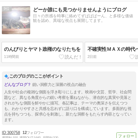
9
どーか誰にも見つかりませんようにブログ
日々の所感を時事に絡めてずばばばーん、と多様な価値
観を認め、異端な視点も展開してます。
のんびりとヤマト政権のなりたちを
不確実性ＭＡＸの時代
11時間前
2日前
このブログのここがポイント
鋭い洞察力と深層の視点の融合
人生や社会の複雑な側面を浮き彫りにします。映画や文芸、哲学、社会問
題など、異なる角度からの鋭い考察を重ねながら、潜在的な真実や見落と
されがちな側面を鮮やかに描写。各記事は、テーマの奥深さを伝えつつ
も、わかりやすさと共感を忘れずに語り口を構成しています。多面的な視
点を持ちつつも、探求心を刺激し、新たな洞察をもたらす内容となってい
ます。
300758
12
週間IN:
100
週間OUT:
1660
月間IN:
320