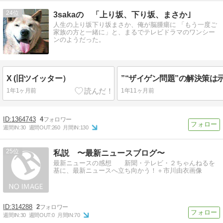
24
3sakaの 「上り坂、下り坂、まさか｣
人生の上り坂下り坂まさか、俺が脳腫瘍に 「もう一度ご
家族の方と一緒に」と、まるでテレビドラマのワンシー
ンのようだった。
X (旧ツイッター）
1年1ヶ月前
1年11ヶ月前
1364743
4
週間IN:
30
週間OUT:
260
月間IN:
130
25
私説 〜最新ニュースブログ〜
最新ニュースの感想 新聞・テレビ・２ちゃんねるを
基に、最新ニュースへ立ち向かう！＋市川由衣画像
314288
2
週間IN:
30
週間OUT:
0
月間IN:
70