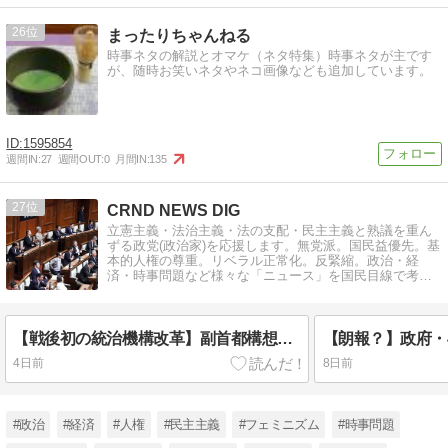
26
まったりちゃんねる
時事ネタの解説とオマケ（ネタ特集）時事ネタが主です
が、随時お笑いネタやネコ画像なども追加しています。
1595854
週間IN:
27
週間OUT:
0
月間IN:
135
27
CRND NEWS DIG
立憲主義・法治主義・法の支配・民主主義と熟議を重ん
ずる政党(政治家)を応援します。無党派。国民益優先。基
本的人権の尊重。リベラル正常化。反緊縮。政治・経
済・時事問題など様々な「ニュース」を国民目線で考え
る論説ブログです。
【戦後初の統治機構改革】副首都構想関連法案「チームみらい」の「2票」で可決・成立！日本維新の会の「大阪ありき」に振り回された特別国会閉幕！吉村洋文代表は統一地方選挙と大阪都構想の住民投票の「同日実施」を表明で批判殺到！
4日前
8日前
#政治
#経済
#人権
#民主主義
#フェミニズム
#時事問題