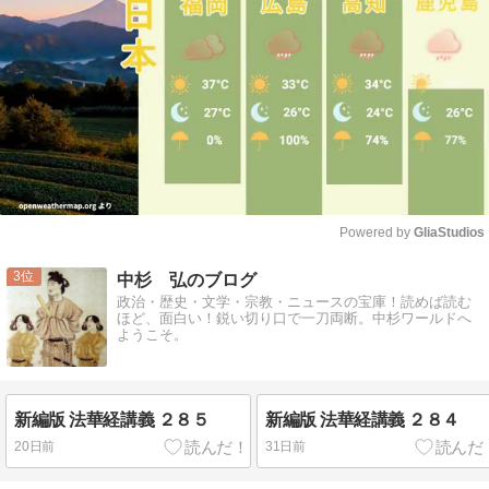
Powered by 
GliaStudios
Mute
3
中杉 弘のブログ
政治・歴史・文学・宗教・ニュースの宝庫！読めば読む
ほど、面白い！鋭い切り口で一刀両断。中杉ワールドへ
ようこそ。
新編版 法華経講義 ２８５
新編版 法華経講義 ２８４
20日前
31日前