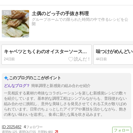
7
土偶のどっ子の手抜き料理
グループホームでの限られた時間の中で作るレシピを公
開
キャベツとちくわのオイスターソースマヨネーズ【5分・レンチン】
24日前
44日前
このブログのここがポイント
簡単調理と新感覚の組み合わせ紹介
一見相反する素材の奇抜なコラボレーションを楽しむ新感覚レシピの数々
を紹介しています。基本的な調理工程はシンプルながらも、普段使わない
組み合わせに挑戦し、意外な美味しさを発見させてくれる工夫が散りばめ
られています。日常のちょっとしたアイデアや裏技を活かしながら、飽き
の来ない味わいを追求し、食卓に新たな風を吹き込みます。
2025482
4
週間IN:
125
週間OUT:
55
月間IN:
480