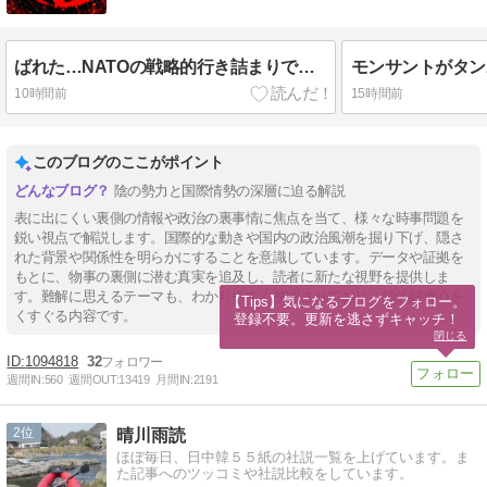
ばれた…NATOの戦略的行き詰まりで幕を閉じた40日間の対ロシア・テロ行為
10時間前
15時間前
このブログのここがポイント
陰の勢力と国際情勢の深層に迫る解説
表に出にくい裏側の情報や政治の裏事情に焦点を当て、様々な時事問題を
鋭い視点で解説します。国際的な動きや国内の政治風潮を掘り下げ、隠さ
れた背景や関係性を明らかにすることを意識しています。データや証拠を
もとに、物事の裏側に潜む真実を追及し、読者に新たな視野を提供しま
す。難解に思えるテーマも、わかりやすく整理されており、知的好奇心を
【Tips】気になるブログをフォロー。

くすぐる内容です。
登録不要。更新を逃さずキャッチ！
閉じる
1094818
32
週間IN:
560
週間OUT:
13419
月間IN:
2191
2
晴川雨読
ほぼ毎日、日中韓５５紙の社説一覧を上げています。ま
た記事へのツッコミや社説比較をしています。