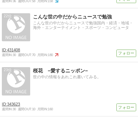
週間IN:
36
週間OUT:
58
月間IN:
158
22
こんな世の中だからニュースで勉強
こんな世の中だからニュースで勉強国内・経済・地域・
海外・エンターテイメント・スポーツ・コンピュータ
431408
週間IN:
30
週間OUT:
70
月間IN:
180
23
桜花 −愛するニッポン−
世の中の情報をあれこれ書いてみる。
343623
週間IN:
30
週間OUT:
10
月間IN:
160