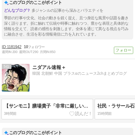
このブログのここがポイント
多ジャンルの記事から深みとバラエティを
季節の行事や文化、社会の動きを鋭く捉え、且つ身近な風景や話題を趣き
深く語ります。折に触れて伝統や時事に触れつつ、豊かな表現と具体的な
情報を交えて、読者の感性を刺激します。全体を通じて異なる視点を巧み
に融合させ、生活を彩る情報発信に力を入れています。
1181942
10
週間IN:
200
週間OUT:
290
月間IN:
850
5
ニダアル速報＋
韓国 北朝鮮 中国 プラスαのニュース2chまとめブログ
【サンモニ】膳場貴子「非常に厳しい」外国人の永住許可の厳格化に「ヘイトがより進む方向になると…」[8/9] [ばーど★]
3時間前
15時間前
このブログのここがポイント