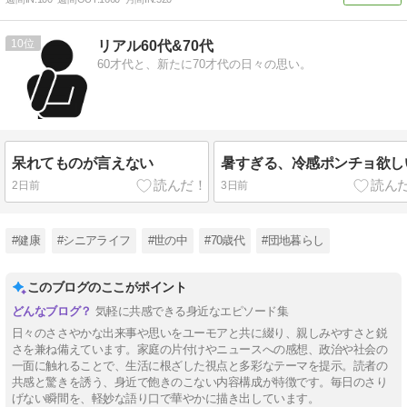
10
リアル60代&70代
60才代と、新たに70才代の日々の思い。
呆れてものが言えない
暑すぎる、冷感ポンチョ欲し
2日前
3日前
#健康
#シニアライフ
#世の中
#70歳代
#団地暮らし
このブログのここがポイント
気軽に共感できる身近なエピソード集
日々のささやかな出来事や思いをユーモアと共に綴り、親しみやすさと鋭
さを兼ね備えています。家庭の片付けやニュースへの感想、政治や社会の
一面に触れることで、生活に根ざした視点と多彩なテーマを提示。読者の
共感と驚きを誘う、身近で飽きのこない内容構成が特徴です。毎日のさり
げない瞬間を、軽妙な語り口で華やかに描き出しています。