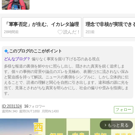
「軍事否定」が生む、イカレタ論理
28時間前
2日前
このブログのここがポイント
偏りなく事実を掘り下げる芯のある視点
多様な報道の裏側を鮮やかに照らし出し、隠された真実を鋭く追求しま
す。個々の事例の背景や論点のズレを見極め、表層だけに流されない深み
と緊迫感を持って解説。ニュースの裏側をシンプルに、しかし立体的に伝
えることで、読者の理解と関心を自然に引き出します。違和感の源に光を
当て、見落とされがちな真実を明らかにし、社会の偏りや歪みを指摘しま
す。
2031324
16
週間IN:
340
週間OUT:
1850
月間IN:
1430
もっと見る
arrow_forward_ios