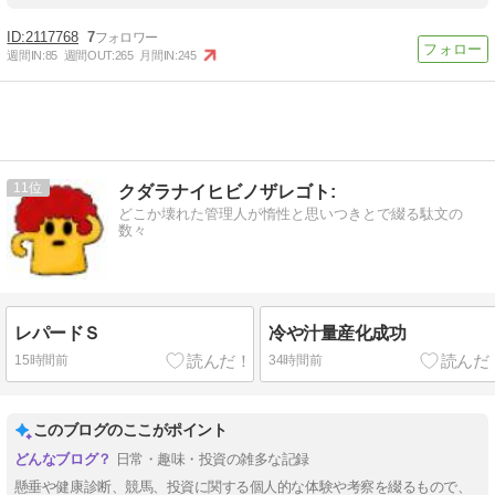
2117768
7
週間IN:
85
週間OUT:
265
月間IN:
245
11
クダラナイヒビノザレゴト:
どこか壊れた管理人が惰性と思いつきとで綴る駄文の
数々
レパードＳ
冷や汁量産化成功
15時間前
34時間前
このブログのここがポイント
日常・趣味・投資の雑多な記録
懸垂や健康診断、競馬、投資に関する個人的な体験や考察を綴るもので、