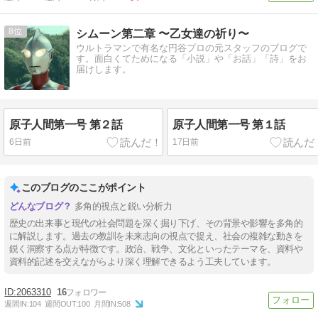
8
シムーン第二章 〜乙女達の祈り〜
ウルトラマンで有名な円谷プロの元スタッフのブログで
す。面白くてためになる「小説」や「お話」「詩」をお
届けします。
原子人間第一号 第２話
原子人間第一号 第１話
6日前
17日前
このブログのここがポイント
多角的視点と鋭い分析力
歴史の出来事と現代の社会問題を深く掘り下げ、その背景や影響を多角的
に解説します。過去の教訓を未来志向の視点で捉え、社会の複雑な動きを
鋭く洞察する点が特徴です。政治、戦争、文化といったテーマを、資料や
資料的記述を交えながらより深く理解できるよう工夫しています。
2063310
16
週間IN:
104
週間OUT:
100
月間IN:
508