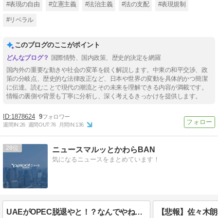
#表現の自由
#立憲主義
#法治主義
#法の支配
#表現規制
#リベラル
このブログのここがポイント
国際情勢、国内政策、歴史的決定を網羅
国内外の重要な動きや社会の変革を鋭く解説します。中東の和平交渉、政
策の分岐点、歴史的な法律改正など、日本や世界の変動を具体的かつ簡潔
に伝達。読むことで現代の潮流とその未来を理解できる内容が満載です。
情報の裏側や背景も丁寧に分析し、深く考えるきっかけを提供します。
1878624
9
週間IN:
26
週間OUT:
76
月間IN:
136
28
ニュースマルッとかわらBAN
気になるニュースをまとめています！
UAEがOPEC脱退やと！？なんでやねんｗｗｗ原油市場大混乱やんけ！