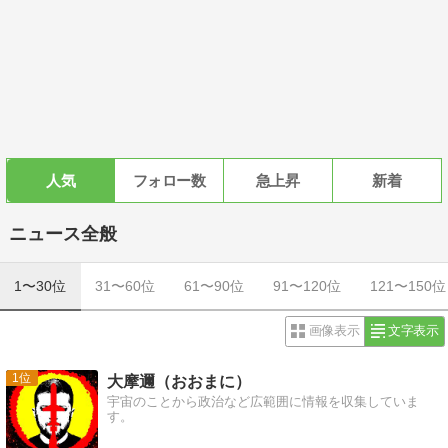
人気
フォロー数
急上昇
新着
ニュース全般
1〜30位
31〜60位
61〜90位
91〜120位
121〜150位
画像表示
文字表示
1
大摩邇（おおまに）
宇宙のことから政治など広範囲に情報を収集していま
す。