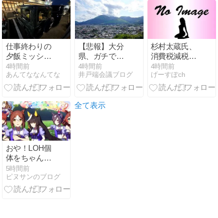
2人暮らし
「介護疲れで
日常的に暴
行」 岬町 [ぐ
れ★]
仕事終わりの
【悲報】大分
杉村太蔵氏、
夕飯ミッショ
県、ガチで逝
消費税減税は
ン〜気に入っ
く・・・・・・
反対「低所得
4時間前
4時間前
4時間前
あんてななんてな
井戸端会議ブログ
げーすぽch
ちゃった
者、中所得者
にはもう減税
じゃなくて、
現金給付を」
全て表示
おや！LOH個
体をちゃんと
作ってない！
5時間前
ピヌサンのブログ