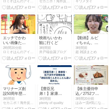
ロミオはんのアイドル等何でも２chまとめマガジン
セカニポ！海外反応の解説とまとめ
キワメタイ
９
よ…」日本の
を調査 韓国協
名曲がアメリ
会の性接待疑
カでまさかの
惑で
大ヒット→そ
の歌手の最期
に海外騒然
【海外の反
応】
エッチでかわ
映画ちいかわ
【動画】ルビ
いい画像たち
観に行くど
ィちゃん、浜
２６０８０９
田雅功に首を
2時間20分前
3時間前
3時間前
ロミオはんのアイドル等何でも２chまとめマガジン
井戸端会議ブログ
超 雑談まとめ
絞められたせ
いで段々おか
しな仕事が増
える
マリナーズ創
​【豊臣兄
【株主優待申
設50周年歴代
弟！】家康
込／2752フジ
TOP50に日本
役・松下洸平
オフードグル
3時間前
3時間前
3時間20分前
セカニポ！海外反応の解説とまとめ
plenty of quality
はみー流#気になるニュース
人選手が複数
が宣戦布告
ープ本社】選
選ばれる快
「池松壮亮く
べる優待品リ