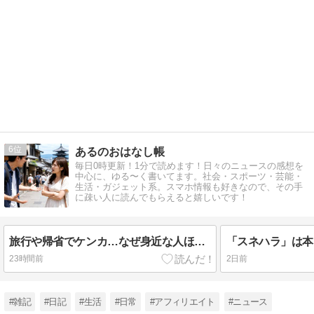
6
あるのおはなし帳
毎日0時更新！1分で読めます！日々のニュースの感想を
中心に、ゆる〜く書いてます。社会・スポーツ・芸能・
生活・ガジェット系。スマホ情報も好きなので、その手
に疎い人に読んでもらえると嬉しいです！
旅行や帰省でケンカ…なぜ身近な人ほど衝突してしまうのか
23時間前
2日前
#雑記
#日記
#生活
#日常
#アフィリエイト
#ニュース