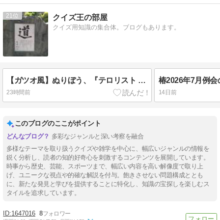
21
クイズ王の部屋
クイズ用知識の集合体。ブログもあります。
【ガツオ風】ぬりぼう、『テロリスト 幽閉者』、「よくある酒場の物語」、ヒュフテヴィッセンシャフトラーなど
23時間前
14日前
このブログのここがポイント
多彩なジャンルと深い考察を融合
多様なテーマを取り扱うクイズや雑学を中心に、幅広いジャンルの情報を
鋭く分析し、読者の知的好奇心を刺激するコンテンツを展開しています。
時事から歴史、芸能、スポーツまで、幅広い内容を高い解像度で取り上
げ、ユニークな視点や的確な解説を付与。飽きさせない問題構成ととも
に、新たな発見と学びを提供することに特化し、知識の宝探しを楽しむス
タイルを追求しています。
1647016
8