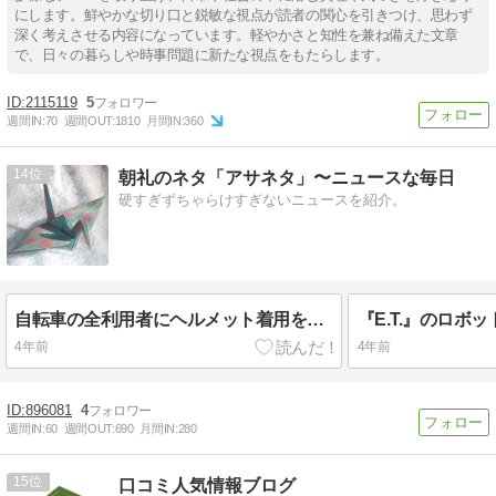
にします。鮮やかな切り口と鋭敏な視点が読者の関心を引きつけ、思わず
深く考えさせる内容になっています。軽やかさと知性を兼ね備えた文章
で、日々の暮らしや時事問題に新たな視点をもたらします。
2115119
5
週間IN:
70
週間OUT:
1810
月間IN:
360
14
朝礼のネタ「アサネタ」〜ニュースな毎日
硬すぎずちゃらけすぎないニュースを紹介。
自転車の全利用者にヘルメット着用を義務化
4年前
4年前
896081
4
週間IN:
60
週間OUT:
690
月間IN:
280
15
口コミ人気情報ブログ