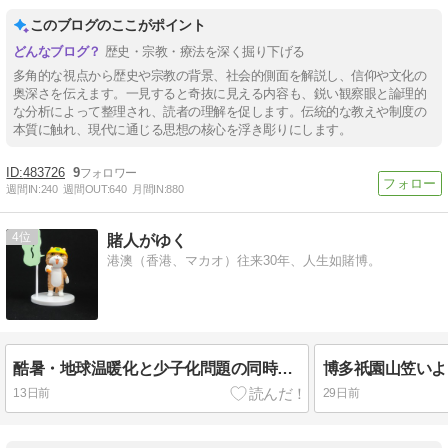
このブログのここがポイント
歴史・宗教・療法を深く掘り下げる
多角的な視点から歴史や宗教の背景、社会的側面を解説し、信仰や文化の
奥深さを伝えます。一見すると奇抜に見える内容も、鋭い観察眼と論理的
な分析によって整理され、読者の理解を促します。伝統的な教えや制度の
本質に触れ、現代に通じる思想の核心を浮き彫りにします。
483726
9
週間IN:
240
週間OUT:
640
月間IN:
880
4
賭人がゆく
港澳（香港、マカオ）往来30年、人生如賭博。
酷暑・地球温暖化と少子化問題の同時対策!?
13日前
29日前