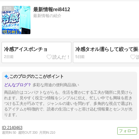
18
最新情報rei8412
最新情報の紹介
冷感アイスポンチョ
冷感タオル濡らして絞って振
2日前
5日前
このブログのここがポイント
多彩な用途の便利商品揃い
商品紹介はコンパクトながらも、生活を豊かにする工夫が随所に見受けら
れます。見やすく役立つ情報をシンプルに伝え、忙しい中でも興味を惹き
つける工夫が巧みです。ジャンルの違いを問わず、多角的な視点で選ばれ
るアイテムが特徴的で、読者の生活にすっと溶け込む情報量とセンスが光
ります。
2140463
週間IN:
50
週間OUT:
330
月間IN:
210