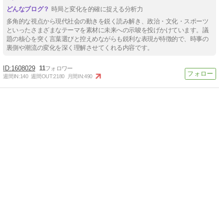
時局と変化を的確に捉える分析力
多角的な視点から現代社会の動きを鋭く読み解き、政治・文化・スポーツ
といったさまざまなテーマを素材に未来への示唆を投げかけています。議
題の核心を突く言葉選びと控えめながらも鋭利な表現が特徴的で、時事の
裏側や潮流の変化を深く理解させてくれる内容です。
1608029
11
週間IN:
140
週間OUT:
2180
月間IN:
490