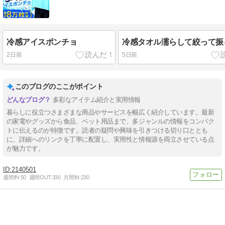
冷感アイスポンチョ
冷感タオル濡らして絞って振
2日前
5日前
このブログのここがポイント
多彩なアイテム紹介と実用情報
暮らしに役立つさまざまな商品やサービスを幅広く紹介しています。最新
の家電やグッズから食品、ペット用品まで、多ジャンルの情報をコンパク
トに伝えるのが特徴です。読者の疑問や興味を引きつける切り口ととも
に、詳細へのリンクを丁寧に配置し、実用性と情報源を両立させている点
が魅力です。
2140501
週間IN:
50
週間OUT:
330
月間IN:
230