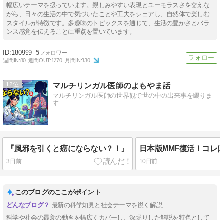
幅広いテーマを扱っています。親しみやすい表現とユーモラスさを交えな
がら、日々の生活の中で気づいたことや工夫をシェアし、自然体で楽しむ
スタイルが特徴です。多趣味のトピックスを通じて、生活の豊かさとバラ
ンス感覚を伝えることに重点を置いています。
180999
5
週間IN:
80
週間OUT:
1270
月間IN:
330
12
マルチリンガル医師のよもやま話
マルチリンガル医師の世界観で世の中の出来事を綴りま
す
『風邪を引くと癌にならない？！』
日本版MMF復活！コレ
3日前
10日前
このブログのここがポイント
最新の科学知見と社会テーマを鋭く解説
科学や社会の最新の動きを幅広くカバーし、深堀りした解説を特色として