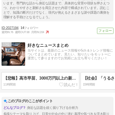
います。専門的な話から身近な話題まで、具体的な背景や現状を押さえつ
つ、わかりやすさと新鮮さを両立させた内容で構成されています。読むこ
とで、知識の断片だけでなく、現代が抱えるさまざまな謎や課題の裏側を
理解する手助けとなるでしょう。
2027194
14
週間IN:
76
週間OUT:
68
月間IN:
204
13
好きなニュースまとめ
当サイトは、最新のニュース情報や5ch &トレンド情報に
ついてまとめています。見たい、知りたいをモットーに
運営して参りますのでお気軽にお立ち寄りください！
【悲報】高市早苗、3000万円以上の新公用車内で煙草を吸ってしまう…
11時間前
15時間前
このブログのここがポイント
身近な話題を鋭く掘り下げる分析力
多様なテーマを取り上げ、日常や社会の中に潜む真理や気づきを浮き彫り