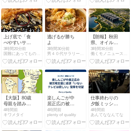
挙！→海外
んをとことん
ストが届いた
「あの時代で
追い詰める」
ので写真付き
はリベラに次
で紹介！あな
ぐクローザー
たなら何を選
だったんだ
ぶ？
ぞ」【海外の
上げ底で「食
逃げるが勝ち
【朗報】秋田
反応】
べやすいサイ
よ
県、オイルマ
ズになりまし
ネーが転がり
3時間20分前
3時間30分前
3時間30分前
国難にあってもの申す！！
男４０代サラリーマン日記
働くモノニュース:人生VIP職人ブログw
た」→実質値
込んでガチで
上げでは！？
東北最強へｗ
物価上昇が続
ｗｗｗｗｗｗ
く中、消費者
ｗｗｗｗｗ
が“コスト削
減”を実感する
場面 [8/9]
【大阪】80歳
​楽しんごが中
仕事終わりの
母親を踏みつ
居正広の被災
夕飯ミッショ
け死亡させた
地支援に感涙
ン〜気に入っ
4時間前
4時間前
4時間前
キワメタイ
plenty of quality
あんてななんてな
疑い 58歳無職
「いないテレ
ちゃった
息子を逮捕 13
ビは寂しい」
～14年前から
復帰を切望