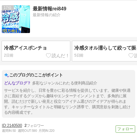
17
最新情報rei849
最新情報の紹介
冷感アイスポンチョ
冷感タオル濡らして絞って振
2日前
5日前
このブログのここがポイント
多彩なジャンルにわたる便利商品紹介
サービスを紹介し、日常を豊かに彩る情報を提供しています。健康や快適
さに直結するグッズから趣味やエンターテインメントまで、多角的に展
開。読むだけで新しい発見と役立つアイテム選びのアイデアが得られま
す。キャッチーなタイトルと明確なリンク誘導で、購買意欲を刺激し続け
る内容構成です。
2140500
2
週間IN:
50
週間OUT:
590
月間IN:
220