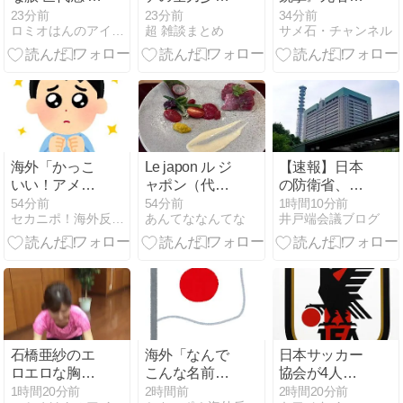
６０８０９
とかいう曲ｗ
9人、計画的
23分前
23分前
34分前
ロミオはんのアイドル等何でも２chまとめマガジン
超 雑談まとめ
サメ石・チャンネル
ｗｗ
な犯行か 容疑
者の14歳生徒
は現場で自殺
海外「かっこ
Le japon ル ジ
【速報】日本
いい！アメリ
ャポン（代官
の防衛省、よ
カ軍にも導入
山）
うやく気づい
54分前
54分前
1時間10分前
セカニポ！海外反応の解説とまとめ
あんてななんてな
井戸端会議ブログ
しろ！」日本
た模様ｗｗｗ
の航空機が写
ｗｗ
る日米合同訓
練の様子を投
稿した内容が
話題に【海外
の反応】
石橋亜紗のエ
海外「なんで
日本サッカー
ロエロな胸チ
こんな名前に
協会が4人の
ラ ２６０８０
なったんだ
日本人審判員
1時間20分前
2時間前
2時間20分前