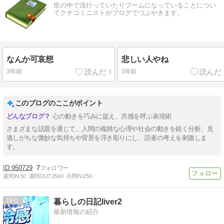
世の中で流行っていたりブームになっていることについ
てクチコミニストがブログでつぶやきます。
なんか可哀想
悲しい人やね
3年前
3年前
このブログのここがポイント
心の動きを巧みに捉え、共感を呼ぶ表現術
さまざまな話題を通じて、人間の複雑な心理や社会の動きを鋭く分析。見
逃しがちな微妙な気持ちや背景を浮き彫りにし、読者の考えを刺激しま
す。
950729
7
週間IN:
50
週間OUT:
2560
月間IN:
250
16
暮らしの日記liver2
最新情報の紹介