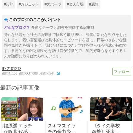
#芸能
#ガジェット
#スポーツ
#楽天市場
#感想
このブログのここがポイント
多彩なテーマと洞察を提供する記事群
身近な話題から社会の深層まで幅広く取り扱い、読者に新たな視点をもた
らします。鋭い言葉選びと具体的なエピソードを基に、日常のささいな疑
問や気付きを掘り下げ、読むたびに気づきと学びを得られる構成が特徴で
す。多角的な内容と軽やかな語り口が特徴的で、知的好奇心をくすぐる工
夫が随所に散りばめられています。
2101213
週間IN:
136
週間OUT:
888
月間IN:
544
最新の記事画像
福原遥 エッチ
スキマスイッ
《タイの学校
な腋 世代感 ２
チの全力少年
銃撃》死者は