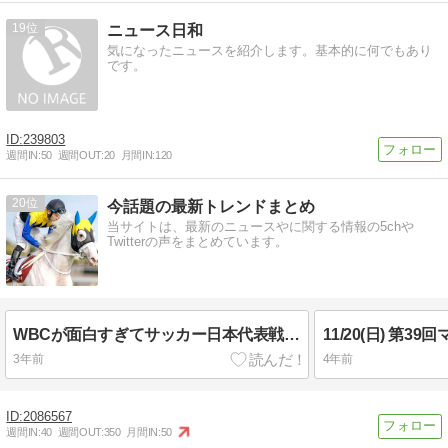
19
ニュース日和
気になったニュースを紹介します。基本的に何でもあり
です。
239803
週間IN:
50
週間OUT:
20
月間IN:
120
20
今話題の最新トレンドまとめ
当サイトは、最新のニュースやに関する情報の5chや
Twitterの声をまとめています。
WBCが面白すぎてサッカー日本代表戦がつまらない
3年前
4年前
2086567
週間IN:
40
週間OUT:
350
月間IN:
50