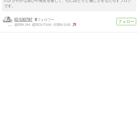
のささやかな喜びや発見を通じて、心にゆとりと優しさをもたらすブログ
です。
530797
8
週間IN:
244
週間OUT:
644
月間IN:
1043