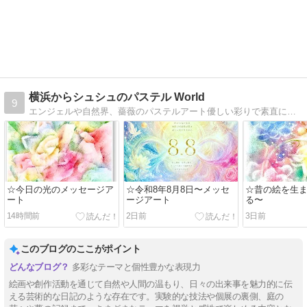
横浜からシュシュのパステル World
9
エンジェルや自然界、薔薇のパステルアート優しい彩りで素直に感性のおもむくまま、天使たちに導かれて描いてます
☆今日の光のメッセージア
☆令和8年8月8日〜メッセ
☆昔の絵を生
ート
ージアート
る〜
14時間前
2日前
3日前
このブログのここがポイント
多彩なテーマと個性豊かな表現力
絵画や創作活動を通じて自然や人間の温もり、日々の出来事を魅力的に伝
える芸術的な日記のような存在です。実験的な技法や個展の裏側、庭の