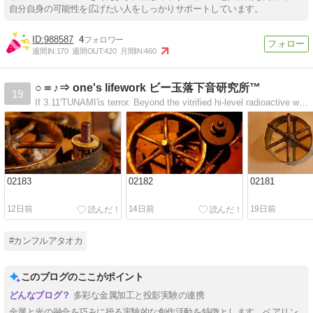
自分自身の可能性を広げたい人をしっかりサポートしています。
988587
4
週間IN:
170
週間OUT:
420
月間IN:
460
○＝♪⇒ one's lifework ビー玉落下音研究所™
19
If 3.11'TUNAMI'is terror. Beyond the vitrified hi-level radioactive waste.Doesn't do palladium plating to brass.
02183
02182
02181
12日前
14日前
19日前
#カンフルアタオカ
このブログのここがポイント
多彩な金属加工と投影実験の連携
金属と光の融合を巧みに操る実験的な創作活動を特徴とします。ベアリン