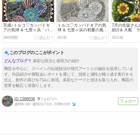
完成♪トルコ♡カッパドキ
トルコ♡カッパドキアの気
7月の生徒さん
アの気球 & 七里ヶ浜「パン
球 & 七里ヶ浜の初夏の風物
紹介& 大船「
ダ商会」
詩
28時間前
9日前
16日前
このブログのここがポイント
多彩な技法と表現力の紹介
陶芸を中心に、スペインの伝統技法や現代アートとの融合を追求していま
す。作品紹介や展覧会レポートを通じて、技術と感性が織り成す奥行きを
伝え、創作の喜びを巧みに表現。多彩なテーマと技法を取り入れ、陶芸の
世界を幅広く深掘りします。
1388036
9
週間IN:
180
週間OUT:
315
月間IN:
828