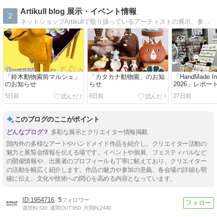
Artikull blog 展示・イベント情報
2
ネットショップArtikullで取り扱っているアーティストの展示、参加イベント、ワークショップなどの情報を紹介していきます。
「鈴木動物園前マルシェ」
「カタカナ動物園」のお知
「HandMade In 
のお知らせ
らせ
2026」レポー
5日前
6日前
27日前
このブログのここがポイント
多彩な展示とクリエイター情報掲載
国内外の多様なアートやハンドメイド作品を紹介し、クリエイター活動の
魅力と展覧会情報を伝える場です。イベントや個展、フェスティバルなど
の開催情報や、出展者のプロフィールも丁寧に帖えており、クリエイター
の活動を幅広く紹介します。作品の魅力や参加の意義、各会場の詳細も明
確に伝え、文化や技術への関心を高める内容となっています。
1954716
5
週間IN:
530
週間OUT:
950
月間IN:
2440