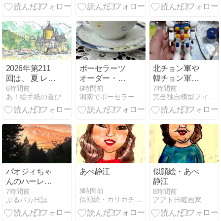
2026年第211
ポーセラーツ
北チョン軍や
回は、 夏 レマ
オーダー・ブ
韓チョン軍が
ン湖 スイス・
ルーフラワー
日本がガンダ
6時間前
6時間前
7時間前
あ！絵手紙の喜び
湘南でポーセラーツレッスンを楽しもう！InfiniRose
完全独自模型フィギュアプラモデートの公開
フランス 8月
ジュエル2❤︎ア
ムを投入する
10日描く
ンフィニロー
なら果敢かつ
ズ
足が長い朝鮮
人男が女の子
にキャー言わ
れながらちん
こビンビンで
勇敢なkホップ
パオジィちゃ
あべ静江
似顔絵・あべ
整形部隊が迎
んのハーレ
静江
え撃つなど淫
ム〜笑
8時間前
7時間前
8時間前
夢をしてるが
似顔絵・カリカチュアhikarikokoroのblog
ぶるバカ日誌
アアト日曜画家