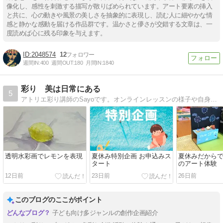
像化し、感性を刺激する描写が散りばめられています。アート要素の挿入
と共に、心の動きや風景の美しさを抽象的に表現し、読む人に細やかな情
感と静かな感動を届ける作品群です。温かさと儚さが交錯する文章は、一
度読めば心に残る印象を与えます。
2048574
12
週間IN:
400
週間OUT:
180
月間IN:
1840
彩り 美は日常にある
5
アトリエ彩り講師のSayoです。オンラインレッスンの様子や自身の制作の様子を載せています。子育てを機に、制作や美術を学んできた経験、絵の描き方、画材などについて発信していきます。
透明水彩画でレモンを表現
夏休み特別企画 お申込みス
夏休みだからで
タート
のアート体験
12日前
23日前
26日前
このブログのここがポイント
子ども向け多ジャンルの創作企画紹介