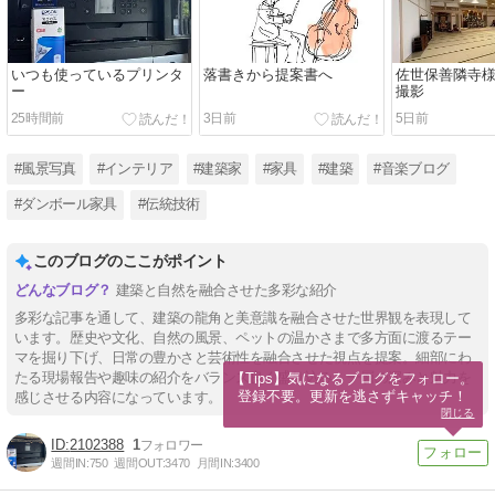
いつも使っているプリンタ
落書きから提案書へ
佐世保善隣寺
ー
撮影
25時間前
3日前
5日前
#風景写真
#インテリア
#建築家
#家具
#建築
#音楽ブログ
#ダンボール家具
#伝統技術
このブログのここがポイント
建築と自然を融合させた多彩な紹介
多彩な記事を通して、建築の龍角と美意識を融合させた世界観を表現して
います。歴史や文化、自然の風景、ペットの温かさまで多方面に渡るテー
マを掘り下げ、日常の豊かさと芸術性を融合させた視点を提案。細部にわ
たる現場報告や趣味の紹介をバランス良く盛り込み、一層の深みと魅力を
【Tips】気になるブログをフォロー。

登録不要。更新を逃さずキャッチ！
感じさせる内容になっています。
閉じる
2102388
1
週間IN:
750
週間OUT:
3470
月間IN:
3400