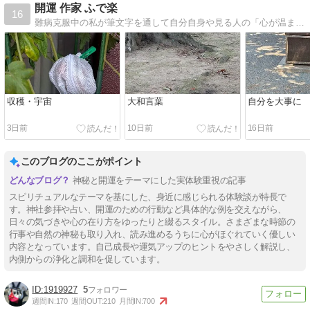
開運 作家 ふで楽
16
難病克服中の私が筆文字を通して自分自身や見る人の「心が温まる！元気が出る！金運を上げる」品物 をお届けしています。メルカリ（ふで楽）・TwitterとInstagram（@huderaku）Facebook（小島鈴華）にて活動中です
収穫・宇宙
大和言葉
自分を大事に
3日前
10日前
16日前
このブログのここがポイント
神秘と開運をテーマにした実体験重視の記事
スピリチュアルなテーマを基にした、身近に感じられる体験談が特長で
す。神社参拝や占い、開運のための行動など具体的な例を交えながら、
日々の気づきや心の在り方をゆったりと綴るスタイル。さまざまな時節の
行事や自然の神秘も取り入れ、読み進めるうちに心がほぐれていく優しい
内容となっています。自己成長や運気アップのヒントをやさしく解説し、
内側からの浄化と調和を促しています。
1919927
5
週間IN:
170
週間OUT:
210
月間IN:
700