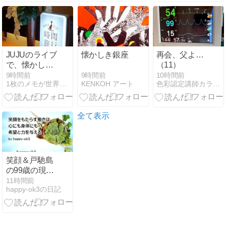
JUJUのライブ
懐かしき銀座
再会、父よ…
で、懐かしい
（11）
瞬間にタイム
9時間前
9時間前
10時間前
KENKOH アート
1枚のメモが世界を変えた
色彩認定講師カラリスト近藤正憲
スリップ
全て表示
笑顔＆戸馳島
の99歳の現役
医師＆子猫と
11時間前
happy-ok3の日記
車いす＆笑顔
の犬