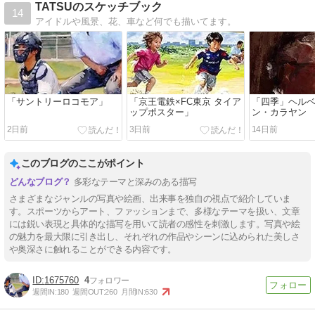
TATSUのスケッチブック
14
アイドルや風景、花、車など何でも描いてます。
「サントリーロコモア」
「京王電鉄×FC東京 タイア
「四季」ヘル
ップポスター」
ン・カラヤン
2日前
3日前
14日前
このブログのここがポイント
多彩なテーマと深みのある描写
さまざまなジャンルの写真や絵画、出来事を独自の視点で紹介していま
す。スポーツからアート、ファッションまで、多様なテーマを扱い、文章
には鋭い表現と具体的な描写を用いて読者の感性を刺激します。写真や絵
の魅力を最大限に引き出し、それぞれの作品やシーンに込められた美しさ
や奥深さに触れることができる内容です。
1675760
4
週間IN:
180
週間OUT:
260
月間IN:
630