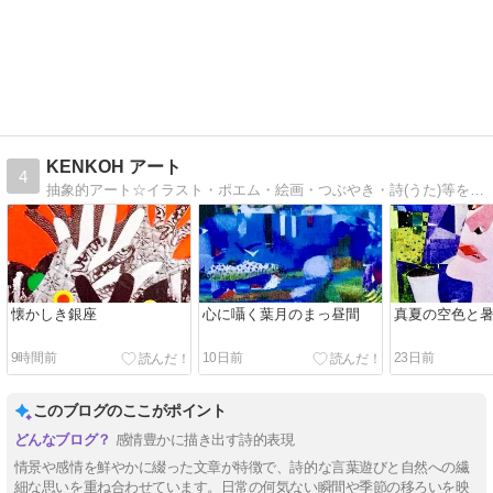
KENKOH アート
4
抽象的アート☆イラスト・ポエム・絵画・つぶやき・詩(うた)等を愛し描いてアップしています。
懐かしき銀座
心に囁く葉月のまっ昼間
真夏の空色と
9時間前
10日前
23日前
このブログのここがポイント
感情豊かに描き出す詩的表現
情景や感情を鮮やかに綴った文章が特徴で、詩的な言葉遊びと自然への繊
細な思いを重ね合わせています。日常の何気ない瞬間や季節の移ろいを映