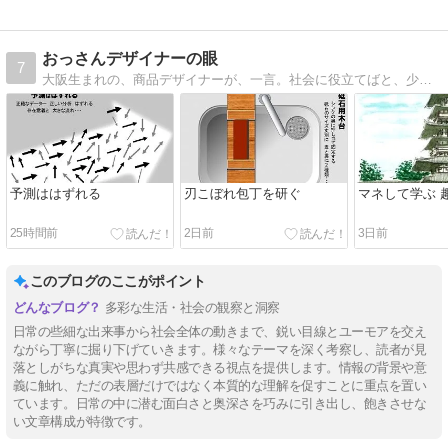
おっさんデザイナーの眼
7
大阪生まれの、商品デザイナーが、一言。社会に役立てばと、少し辛口であれこれすき放題、毎日更新目標
予測ははずれる
刃こぼれ包丁を研ぐ
マネして学ぶ 
25時間前
2日前
3日前
このブログのここがポイント
多彩な生活・社会の観察と洞察
日常の些細な出来事から社会全体の動きまで、鋭い目線とユーモアを交え
ながら丁寧に掘り下げていきます。様々なテーマを深く考察し、読者が見
落としがちな真実や思わず共感できる視点を提供します。情報の背景や意
義に触れ、ただの表層だけではなく本質的な理解を促すことに重点を置い
ています。日常の中に潜む面白さと奥深さを巧みに引き出し、飽きさせな
い文章構成が特徴です。