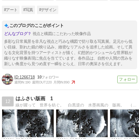
#アート
#写真
#デザイン
このブログのここがポイント
視点と構図にこだわった映像作品
多彩な日常風景を非凡な視点と巧みな構図で切り取る写真展。足元から低
い目線、割れた鏡の映り込み、緻密なリアルさを追求した絵画。そして異
なる文化背景を持つアーティストが描く、幻想的かつシュールな世界観が
織りなす映像表現に焦点を当てています。各作品は、自然や人間の営みを
新しい角度から見つめ直す一瞬をとらえ、日常の奥深さを伝えます。
1266718
10
週間IN:
190
週間OUT:
220
月間IN:
890
はふさい版画 1
12
線が躍って 世界を紡ぐ。 白黒逆の 水墨画風の 版画。 （１／ｆ） に ゆらいでいたら おなぐさみ。