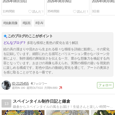
2026年08月10日
2026年08月09日
2026年08月08
11時間前
35時間前
3日前
#抽象画像
#版画
#非AI
このブログのここがポイント
多彩な模様と配色の変化を追う解説
絵の具の溜まりや流れから生まれる様々な模様を詳細に観察し、その変化
を記録しています。細部にわたる描写とバリエーション豊かなパターン分
析により、制作過程の興味深さを伝える一方、豊かな想像力を喚起する内
容となっています。おまけの画像も添えられ、実際の模様の違いを視覚的
に楽しめる構成です。彩色や流れの微細な変化を通じて、アートの奥深さ
を感じ取ることができる一冊です。
2125455
4
週間IN:
190
週間OUT:
610
月間IN:
880
スペインタイル制作日記と鎌倉
13
鎌倉からスペインタイルの風をお届け！生徒さんと楽しい時間〜カマクランタイル