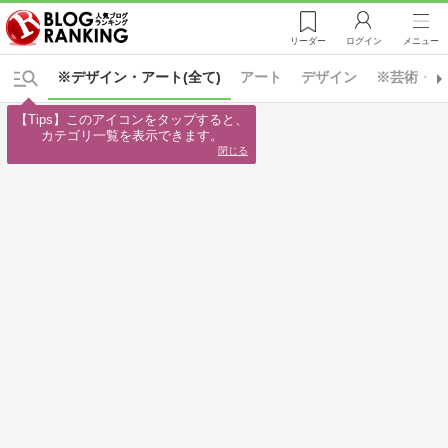
リーダー
ログイン
メニュー
※デザイン・アート(全て)
アート
デザイン
※芸術・人
【Tips】このアイコンをタップすると、

カテゴリ一覧を表示できます。
閉じる