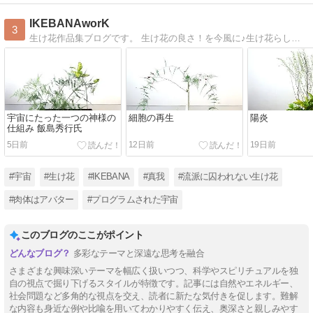
IKEBANAworK
3
生け花作品集ブログです。 生け花の良さ！を今風に♪生け花らしくない作品も生けています。
宇宙にたった一つの神様の
細胞の再生
陽炎
仕組み 飯島秀行氏
5日前
12日前
19日前
#宇宙
#生け花
#IKEBANA
#真我
#流派に囚われない生け花
#肉体はアバター
#プログラムされた宇宙
このブログのここがポイント
多彩なテーマと深遠な思考を融合
さまざまな興味深いテーマを幅広く扱いつつ、科学やスピリチュアルを独
自の視点で掘り下げるスタイルが特徴です。記事には自然やエネルギー、
社会問題など多角的な視点を交え、読者に新たな気付きを促します。難解
な内容も身近な例や比喩を用いてわかりやすく伝え、奥深さと親しみやす