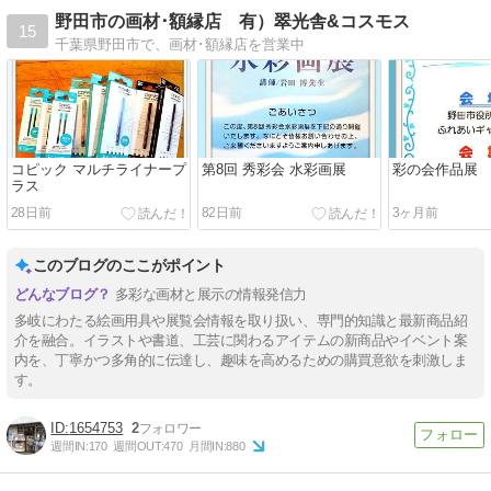
野田市の画材･額縁店 有）翠光舎&コスモス
15
千葉県野田市で、画材･額縁店を営業中
コピック マルチライナープ
第8回 秀彩会 水彩画展
彩の会作品展
ラス
28日前
82日前
3ヶ月前
このブログのここがポイント
多彩な画材と展示の情報発信力
多岐にわたる絵画用具や展覧会情報を取り扱い、専門的知識と最新商品紹
介を融合。イラストや書道、工芸に関わるアイテムの新商品やイベント案
内を、丁寧かつ多角的に伝達し、趣味を高めるための購買意欲を刺激しま
す。
1654753
2
週間IN:
170
週間OUT:
470
月間IN:
880