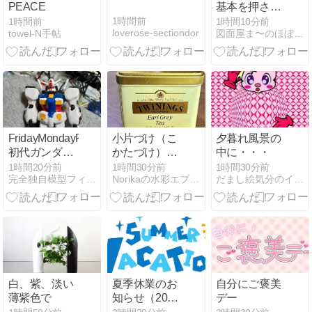
PEACE
基本を押さえ
たサービスカ
1時間前
1時間前
1時間10分前
loverose-sectiondor
towel-N手帖
図面屋ま〜のほぼ日ブログ
ウンターの作
図事例
FridayMondayFriday
小片づけ（こ
夕暮れ風景の
初代ガンダム
かたづけ）し
中に・・・
のコンセプト
よう♪
1時間20分前
1時間30分前
1時間30分前
完全独自模型フィギュアプラモデートの公開
Norikaの水彩エブリデイ
だまし絵気分のイラスト日記〜Doumeiのブログ〜
にガンダムOG
１の汎用マル
チロールを融
合したガンダ
ムOG１の純粋
な発展型
GWRXー224
ガンダムヒュ
白、紫、淡い
夏季休業のお
自分にご褒美
ッケバイン、
薄紫色で
知らせ（2026
デー
GWRXー224
年）