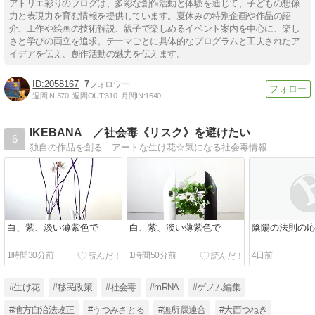
アトリエ彩りのブログは、多彩な創作活動と体験を通じて、子どもの想像
力と表現力を育む情報を提供しています。夏休みの特別企画や作品の紹
介、工作や絵画の技術解説、親子で楽しめるイベント案内を中心に、楽し
さと学びの両立を追求。テーマごとに具体的なプログラムと工夫されたア
イデアを伝え、創作活動の魅力を伝えます。
2058167
7
週間IN:
370
週間OUT:
310
月間IN:
1640
IKEBANA ／社会毒《リスク》を避けたい
6
独自の作品を創る アートな生け花☆気になる社会毒情報
白、紫、淡い薄紫色で
白、紫、淡い薄紫色で
陰陽の法則の
1時間30分前
1時間50分前
4日前
#生け花
#移民政策
#社会毒
#mRNA
#ゲノム編集
#地方自治法改正
#うつみさとる
#無所属連合
#大西つねき