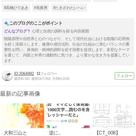
#高橋ひであき
#長典男
#たきざわたいへい
このブログのここがポイント
心理と自然の調和を探る内容展開
陰陽原理や自然界と心のつながり、そして現代社会における陰陽の応用例
を鋭く深掘りします。健康や成功法則、社会の仕組みに潜むバランスの重
要性を問い、身体的・精神的調和を促す洞察を提供します。多彩なテーマ
を通じて、内面と外界の連動性に気づき、より豊かな生き方を提案してい
ます。
2064992
11
週間IN:
340
週間OUT:
360
月間IN:
1630
最新の記事画像
大和三山と
逆に..
【CT_008】