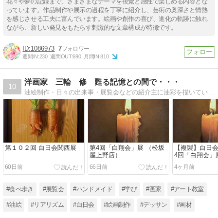
花々や夢の記録まで、さまざまなテーマを視覚と感性で楽しめる内容とな
っています。作品制作や展示の過程を丁寧に紹介し、芸術の奥深さと情熱
を感じさせる工夫に富んでいます。絵画や創作の喜び、進化の軌跡に触れ
ながら、新しい発見をもたらす刺激的な文章構成が特徴です。
1086973
7
週間IN:
230
週間OUT:
690
月間IN:
810
洋画家 三輪 修 甦る記憶との間で・・・
10
油絵制作・日々の出来事・展覧会などの紹介主に油彩を描いています。
第１０２回 白日会関西展
第4回「白翔会」展 （松坂
【複製】白日会
屋上野店）
4回「白翔会」
60日前
66日前
4ヶ月前
#食べ歩き
#展覧会
#ハンドメイド
#学び
#画家
#アート教室
#油絵
#リアリズム
#白日会
#絵画制作
#デッサン
#画材