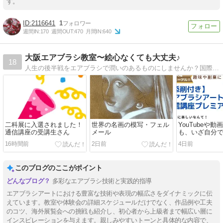
す。
2116641
1
週間IN:
170
週間OUT:
470
月間IN:
640
大阪エアブラシ教室〜絵心なくても大丈夫♪
18
人生の後半戦をエアブラシで潤いのあるものにしませんか？国際エアアート協会®大阪本部：大阪市鶴見区エアブラシ教室・エアブラシ通信講座・エアブラシ動画レッスン・絵心無しOK・色々なエアブラシの使い道楽しみ方も紹介！
二科展に入選されました！
世界の名画の模写・フェル
YouTubeや
通信講座の受講生さん
メール
も、いざ自分
うようにでき
16時間前
2日前
4日前
このブログのここがポイント
多彩なエアブラシ技術と実践的指導
エアブラシアートにおける豊富な技術や表現の幅広さをダイナミックに伝
えています。教室や体験会の詳細スケジュールだけでなく、作品例や工夫
のコツ、海外展覧会への挑戦も紹介し、初心者から上級者まで幅広い層に
インスピレーションを与えます。親しみやすいトーンと具体的な内容で、