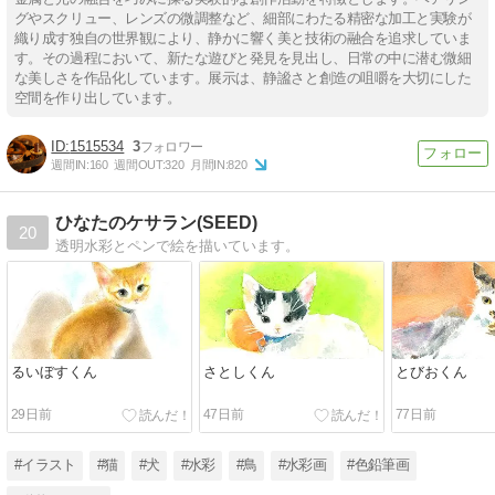
グやスクリュー、レンズの微調整など、細部にわたる精密な加工と実験が
織り成す独自の世界観により、静かに響く美と技術の融合を追求していま
す。その過程において、新たな遊びと発見を見出し、日常の中に潜む微細
な美しさを作品化しています。展示は、静謐さと創造の咀嚼を大切にした
空間を作り出しています。
1515534
3
週間IN:
160
週間OUT:
320
月間IN:
820
ひなたのケサラン(SEED)
20
透明水彩とペンで絵を描いています。
るいぼすくん
さとしくん
とびおくん
29日前
47日前
77日前
#イラスト
#猫
#犬
#水彩
#鳥
#水彩画
#色鉛筆画