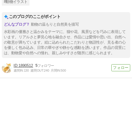
#動物イラスト
このブログのここがポイント
動物の温もりと自然美を描写
水彩画の優雅さと温かみをテーマに、猫や花、風景などを巧みに表現して
います。リアルさと夢見心地を融合させ、作品には愛情や思い出、自然へ
の敬意が満ちています。絵に込められたこだわりと物語性が、見る者の心
を優しく包み込み、日常の華やぎや静かな感動を誘います。作品の背景に
は、動物愛や自然への憧れ、親しみやすさが随所に感じられます。
1890512
5
週間IN:
130
週間OUT:
240
月間IN:
500