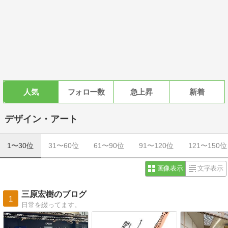
人気
フォロー数
急上昇
新着
デザイン・アート
1〜30位
31〜60位
61〜90位
91〜120位
121〜150位
画像表示
文字表示
三原宏樹のブログ
1
日常を綴ってます。