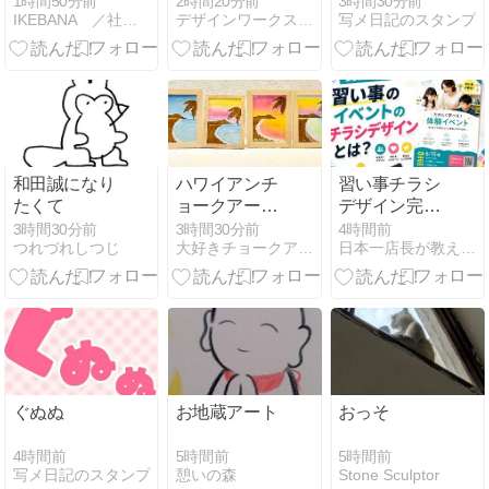
1時間50分前
2時間20分前
3時間30分前
ガンダム
IKEBANA ／社会毒《リスク》を避けたい
デザインワークスホリエ
写メ日記のスタンプ
Huckebein
和田誠になり
ハワイアンチ
習い事チラシ
たくて
ョークアート
デザイン完全
ワークショッ
ガイド｜イベ
3時間30分前
3時間30分前
4時間前
つれづれしつじ
大好きチョークアート
日本一店長が教える「売上アップの方法」【アイシープマガジン】
プ
ント申込みを
増やす方法
ぐぬぬ
お地蔵アート
おっそ
4時間前
5時間前
5時間前
写メ日記のスタンプ
憩いの森
Stone Sculptor