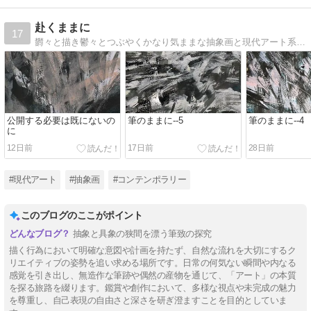
赴くままに
17
欝々と描き鬱々とつぶやくかなり気ままな抽象画と現代アート系のブログです
公開する必要は既にないの
筆のままに--5
筆のままに--4
に
12日前
17日前
28日前
#現代アート
#抽象画
#コンテンポラリー
このブログのここがポイント
抽象と具象の狭間を漂う筆致の探究
描く行為において明確な意図や計画を持たず、自然な流れを大切にするク
リエイティブの姿勢を追い求める場所です。日常の何気ない瞬間や内なる
感覚を引き出し、無造作な筆跡や偶然の産物を通じて、「アート」の本質
を探る旅路を綴ります。鑑賞や創作において、多様な視点や未完成の魅力
を尊重し、自己表現の自由さと深さを研ぎ澄ますことを目的としていま