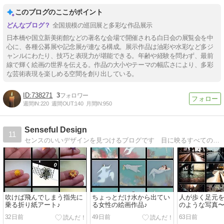
このブログのここがポイント
全国規模の巡回展と多彩な作品展示
日本橋や国立新美術館などの著名な会場で開催される白日会の展覧会を中
心に、各種公募展や記念展が連なる構成。展示作品は油彩や水彩など多ジ
ャンルにわたり、技巧と表現力が堪能できる。年齢や経験を問わず、最前
線で輝く絵画の世界を伝える。作品の大小やテーマの幅広さにより、多彩
な芸術表現を楽しめる空間を創り出している。
738271
3
週間IN:
220
週間OUT:
140
月間IN:
950
Senseful Design
11
センスのいいデザインを見つけるブログです 目に映るすべてのものが素敵で楽しく、心躍るような毎日を送りたいあなたに！
吹けば飛んでしまう指先に
ちょっとだけ水から出てい
人が歩く足元
乗る折り紙アート♪
る女性の絵画作品♪
のような写真〜^
32日前
49日前
63日前