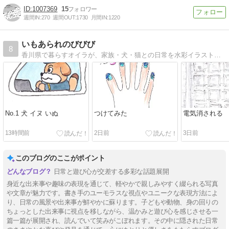
1007369
15
週間IN:
270
週間OUT:
1730
月間IN:
1220
いもあられのびびび
8
香川県で暮らすオイラが、家族・犬・猫との日常を水彩イラストで綴る絵日記ブログ。子育て、暮らし、地域の,日々びびびな小さな出来事を描いて書いています。
No.1 犬 イヌ いぬ
つけてみた
電気消される
13時間前
2日前
3日前
このブログのここがポイント
日常と遊び心が交差する多彩な話題展開
身近な出来事や趣味の表現を通じて、軽やかで親しみやすく綴られる写真
や文章が魅力です。書き手のユーモラスな視点やユニークな表現方法によ
り、日常の風景や出来事が鮮やかに蘇ります。子どもや動物、身の回りの
ちょっとした出来事に視点を移しながら、温かみと遊び心を感じさせる一
篇一篇が展開され、読んでいて笑みがこぼれます。その中に隠された日常