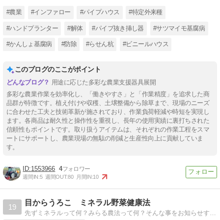
#農業
#インファロー
#パイプハウス
#特定外来種
#ハンドプランター
#解体
#パイプ抜き挿し器
#サツマイモ基腐病
#かんしょ基腐病
#防除
#らせん杭
#ビニールハウス
このブログのここがポイント
用途に応じた多彩な農業支援器具展開
多彩な農業作業を効率化し、「働きやすさ」と「作業精度」を追求した商
品群が特徴です。植え付けや収穫、土壌整備から除草まで、現場のニーズ
に合わせた工夫と技術革新が施されており、作業負荷軽減や時短を実現し
ます。各商品は耐久性と操作性を重視し、長年の使用実績に裏打ちされた
信頼性もポイントです。取り扱うアイテムは、それぞれの作業工程をスマ
ートにサポートし、農業現場の無駄の削減と生産性向上に貢献していま
す。
1553966
4
週間IN:
5
週間OUT:
80
月間IN:
10
目からうろこ ミネラル野菜健康法
19
先ずミネラルって何？みらる農法って何？そんな事をお知らせするブログです。ミネラル野菜は特に高齢者や病後の方の健康のためにより必要です。