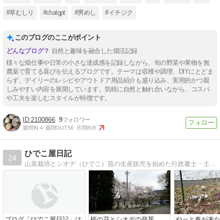
#草むしり
#chatgpt
#男めし
#イチジク
このブログのここがポイント
自然と趣味を融合した畑活記録
様々な畑仕事や日常の小さな達成感を記録しながら、旬の野菜や果物を無
農薬で育てる喜びを伝えるブログです。テーマは収穫や調理、DIYにとどま
らず、デイリーのレシピやアウトドア用品紹介も盛り込み、実用的かつ親
しみやすい内容を展開しています。気軽に自然と触れ合いながら、コスパ
や工夫を楽しむスタイルが特徴です。
2100866
9
週間IN:
4
週間OUT:
56
月間IN:
8
ひでこ屋日記
24
山菜栽培とシオデ（ひでこ）苗の生産販売を始めた行政書士・土地家屋調査士のブログ
ブログ「ひでこ屋日記」は
桜の花とシオデの発芽
やっと春が来た!