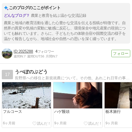
このブログのここがポイント
農業と教育を結ぶ温かな交流記録
農業と地域の教育活動を通した心豊かな交流を伝える投稿が特徴です。自
然界の異変や気候の変動に敏感に反応し、環境保全や地元産業の現状につ
いても触れています。さらに、子どもたちの体験合宿や国際交流の様子を
温かく報告しながら、地域社会や自然への思いを深く綴っています。
2025288
4
週間IN:
7
週間OUT:
56
月間IN:
7
うぺぽのぶどう
17
長野県への移住と新規就農について。その他、あれこれ日常の事を綴っていきます。
フルコース
ハゲ饅頭
栃木旅行
6ヶ月前
9ヶ月前
9ヶ月前