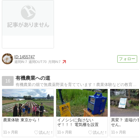
1455747
週間IN:
7
週間OUT:
70
月間IN:
7
有機農業への道
16
有機農業の畑で無農薬野菜を育てています！農業体験などの教育事業も行います！「食」と「農」について食育情報の発信もしていきます！生産者目線で、野菜たちの「思い」も伝えていきます！！みなさん、夢を現実にできる社会にしていきませんか？
農業体験 東京から！
イノシシに負けない
異変？ 道端の
ぞ！！！ 電気柵を設置
せん。
11ヶ月前
11ヶ月前
11ヶ月前