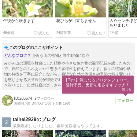
午後から咲きます
花びらが目立ちません
３０センチほ
ありました
46分前
24時間前
2日前
このブログのここがポイント
身近な山の植物と野生動物に焦点
みかん山の環境を舞台にした植物や小さな生き物の観察記録を綴ったもの
で、自然とのふれあいや生態系の多様性を伝えています。個々の植物や動
物の特徴を丁寧に紹介しながら、身近な自然の奥深さや季節の移り変わり
を感じさせる文章展開が特徴です。さりげなく自然の営みや生きる力を浮
【Tips】気になるブログをフォロー。

登録不要。更新を逃さずキャッチ！
き彫りにし、自然観察の楽しさを伝える内容となっています。
閉じる
285674
7
週間IN:
460
週間OUT:
680
月間IN:
1970
taihei2929のブログ
2
兼業農家になりました。自然薯栽培もやってます。