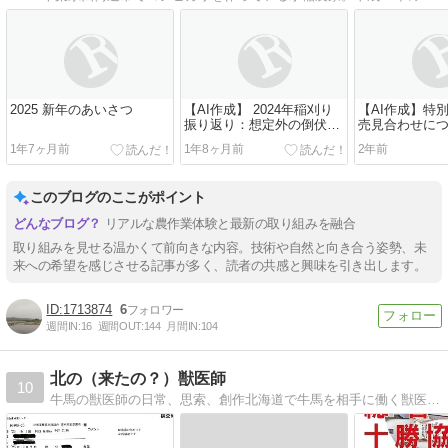
2025 新年のあいさつ
【AI作成】 2024年稲刈り
【AI作成】特
振り返り：想定外の倒伏と
売見合わせに
収量減
1年7ヶ月前
1年8ヶ月前
2年前
このブログのここがポイント
リアルな農作業体験と最新の取り組みを融合
取り組みを見せる温かくて前向きな内容。技術や自然と向き合う姿勢、未
来への希望を感じさせる記事が多く、読者の共感と興味を引き出します。
1713874
6
週間IN:
16
週間OUT:
144
月間IN:
104
北の（来たの？）獣医師
10
牛馬の獣医師の日常、思索、創作北海道で牛馬を相手に働く獣医師の最近考えていること、散文、韻文、漢詩、など