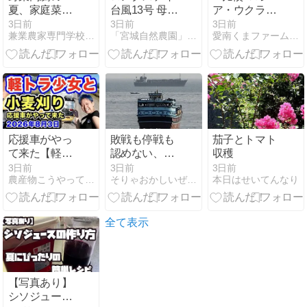
夏、家庭菜園
台風13号 母島
ア・ウクライ
という備え
での爪痕
ナ紛争
3日前
3日前
3日前
兼業農家専門学校・チバニアン兼業農学校
「宮城自然農園」ブログ −GIAN&#039;S ORGA…
愛南くまファームのブログ
20260805 -
Grok-
応援車がやっ
敗戦も停戦も
茄子とトマト
て来た【軽ト
認めない、攻
収穫
ラ少女と小麦
め入った軍の
3日前
3日前
3日前
農産物こうやって作ってます
そりゃおかしいぜ第三章
本日はせいてんなり
刈り】2026年
トップが弾が
8月3日
なくなったと
はお笑いであ
る
全て表示
【写真あり】
シソジュース