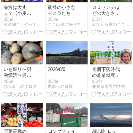
品質は大丈
能登の小さな
３０センチほ
夫？【小麦収
モスラたち
どの大きさが
穫終了】2026
ありました
2日前
2日前
2日前
農産物こうやって作ってます
ここは俺に任せて先に行け
みかん農家のこだわりみかん栽培の日々
年8月4日
いも堀り〜男
2026/8/6
米価下落時代
爵畑活〜男め
の兼業就農と
しの元
いう選択
2日前
2日前
2日前
農家への道標
他人事 のブログ
兼業農家専門学校・チバニアン兼業農学校
野菜高騰の
ロングステイ
AI比較: ロシ