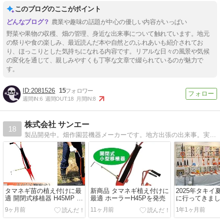
このブログのここがポイント
農業や趣味の話題が中心の優しい内容がいっぱい
野菜や果物の収穫、畑の管理、身近な出来事について触れています。地元
の祭りや食の楽しみ、最近読んだ本や自然とのふれあいも紹介されてお
り、ほっこりとした気持ちになれる内容です。リアルな日々の風景や気候
の変化を通じて、親しみやすくも丁寧な文章で綴られているのが魅力で
す。
2081526
15
週間IN:
6
週間OUT:
18
月間IN:
8
株式会社 サンエー
18
製品開発中。畑作園芸機器メーカーです。地方出張の出来事。実験中の出来事。実験農場でとれた野菜の料理レシピなどを語り中。
タマネギ苗の植え付けに最
新商品 タマネギ植え付けに
2025年タキ
適 開閉式移植器 H45MP 動
最適 ホーラーH45Pを発売
に行ってきま
画更新
9ヶ月前
11ヶ月前
1年1ヶ月前