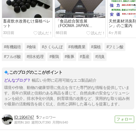
畜産飲水改善むけ腐植ペレ
「食品総合製造展
天然素材消臭
ット
（FOOMA JAPAN
ン」のご案内
2026）」を訪ねてきました
33日前
66日前
4ヶ月前
#有機栽培
#食味
#さくらんぼ
#有機農業
#腐植
#フミン酸
#フルボ酸
#排水処理
#養鶏
#養豚
#畜産
#消臭
このブログのここがポイント
幅広い分野に応用可能なエコ製品紹介
環境や作物、動物の健康管理に焦点を当てた専門的な情報を提供していま
す。長年の実績と信頼のある商品を通じて、自然由来の安全なソリューシ
ョンを紹介。排水浄化や消臭、飼育環境の改善など、実用的な取り組み例
や最新の活動報告を鋭く伝え、自然と調和した暮らしを提案します。
1904747
5
週間IN:
160
週間OUT:
390
月間IN:
640