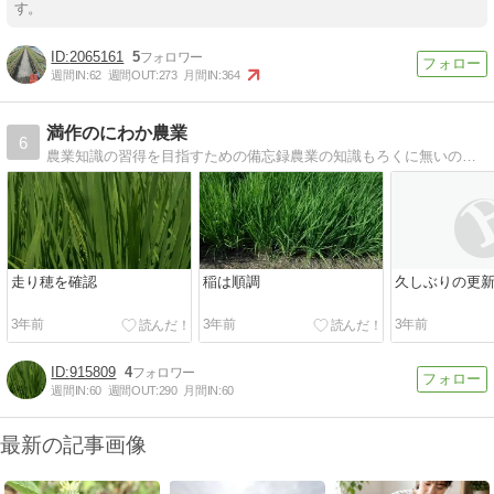
す。
2065161
5
週間IN:
62
週間OUT:
273
月間IN:
364
満作のにわか農業
6
農業知識の習得を目指すための備忘録農業の知識もろくに無いのに農業もどきを気取る親父の戯言日記。
走り穂を確認
稲は順調
久しぶりの更
3年前
3年前
3年前
915809
4
週間IN:
60
週間OUT:
290
月間IN:
60
最新の記事画像