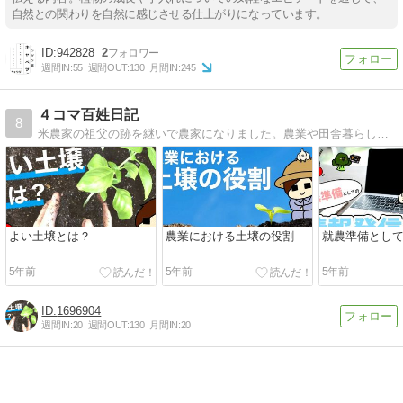
自然との関わりを自然に感じさせる仕上がりになっています。
942828
2
週間IN:
55
週間OUT:
130
月間IN:
245
４コマ百姓日記
8
米農家の祖父の跡を継いで農家になりました。農業や田舎暮らし、家族との生活の日々を４コマやイラストとともに発信しています。
よい土壌とは？
農業における土壌の役割
就農準備とし
5年前
5年前
5年前
1696904
週間IN:
20
週間OUT:
130
月間IN:
20