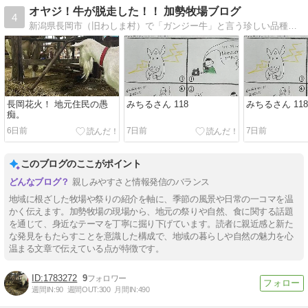
オヤジ！牛が脱走した！！ 加勢牧場ブログ
4
新潟県長岡市（旧わしま村）で「ガンジー牛」と言う珍しい品種の乳牛を飼育している小さな牧場のブログです。「ガンジー牛乳」から作られるソフトクリームは、新潟で一番…
長岡花火！ 地元住民の愚
みちるさん 118
みちるさん 118
痴。
6日前
7日前
7日前
このブログのここがポイント
親しみやすさと情報発信のバランス
地域に根ざした牧場や祭りの紹介を軸に、季節の風景や日常の一コマを温
かく伝えます。加勢牧場の現場から、地元の祭りや自然、食に関する話題
を通じて、身近なテーマを丁寧に掘り下げています。読者に親近感と新た
な発見をもたらすことを意識した構成で、地域の暮らしや自然の魅力を心
温まる文章で伝えている点が特徴です。
1783272
9
週間IN:
90
週間OUT:
300
月間IN:
490