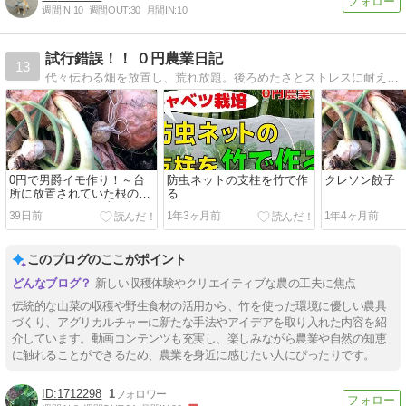
週間IN:
10
週間OUT:
30
月間IN:
10
試行錯誤！！ ０円農業日記
13
代々伝わる畑を放置し、荒れ放題。後ろめたさとストレスに耐えられず、金をかけずに野菜を作り始めた。最低限の時間をかけるが、金はかけない…という信念のもとの実践記
0円で男爵イモ作り！～台
防虫ネットの支柱を竹で作
クレソン餃子
所に放置されていた根の生
る
えたジャガイモを土に埋め
39日前
1年3ヶ月前
1年4ヶ月前
てみた～
このブログのここがポイント
新しい収穫体験やクリエイティブな農の工夫に焦点
伝統的な山菜の収穫や野生食材の活用から、竹を使った環境に優しい農具
づくり、アグリカルチャーに新たな手法やアイデアを取り入れた内容を紹
介しています。動画コンテンツも充実し、楽しみながら農業や自然の知恵
に触れることができるため、農業を身近に感じたい人にぴったりです。
1712298
1