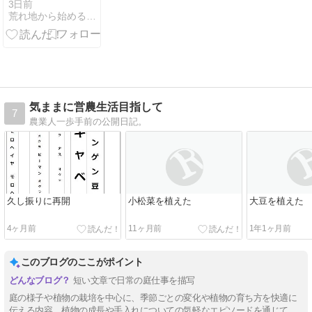
の作り方｜夏
3日前
荒れ地から始めるゆーみー夫婦の農地開拓ライフ
にぴったりの
簡単レシピ
気ままに営農生活目指して
7
農業人一歩手前の公開日記。
久し振りに再開
小松菜を植えた
大豆を植えた
4ヶ月前
11ヶ月前
1年1ヶ月前
このブログのここがポイント
短い文章で日常の庭仕事を描写
庭の様子や植物の栽培を中心に、季節ごとの変化や植物の育ち方を快適に
伝える内容。植物の成長や手入れについての気軽なエピソードを通じて、