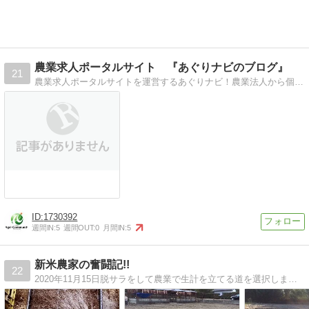
農業求人ポータルサイト 『あぐりナビのブログ』
21
農業求人ポータルサイトを運営するあぐりナビ！農業法人から個人農家、酪農求人まで全国最大級の掲載数を誇る当社が、おすすめの求人や農業界の動向を詳しくお伝えします。
1730392
週間IN:
5
週間OUT:
0
月間IN:
5
新米農家の奮闘記!!
22
2020年11月15日脱サラをして農業で生計を立てる道を選択しました。 そんな新米農家の成長記録ブログです（＾＾）