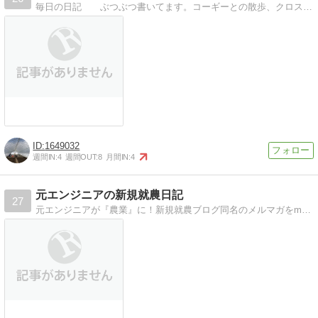
毎日の日記 ぶつぶつ書いてます。コーギーとの散歩、クロスバイクでポタリング、美味しい物、農業見習い農作業
1649032
週間IN:
4
週間OUT:
8
月間IN:
4
元エンジニアの新規就農日記
27
元エンジニアが『農業』に！新規就農ブログ同名のメルマガをmerumoさんより配信中！