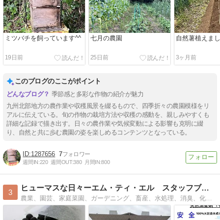
ミツバチを飼っています^^
七月の農園
自然薯植えまし
19日前
25日前
3ヶ月前
このブログのここがポイント
季節感と多彩な作物の紹介が魅力
九州北部地方の農作業や収穫風景を綴るもので、四季折々の農園模様をリ
アルに伝えている。旬の作物の栽培方法や収穫の感動を、親しみやすくも
詳細な記録で描き出す。日々の農作業や気候変動による影響も克明に綴
り、自然と共に歩む農園の姿を楽しめるコンテンツとなっている。
1287656
7
週間IN:
220
週間OUT:
380
月間IN:
800
ヒューマスな日々ーエム・ティ・エル スタッフブログ
3
農業、園芸、家庭菜園、ガーデニング、畜産、水処理、消臭、化粧品、食品・・など幅広い用途を持つ、天然腐植資材「ヒューマス」製品のあれこれを紹介します。