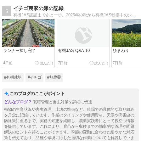
イチゴ農家の嫁の記録
5
有機JAS認証まであと一歩。2026年の秋から有機JAS転換中のシールを貼ったイチゴを出荷する。2027年の秋から有機JASのイチゴを出荷する。
ランナー挿し完了
有機JAS Q&A-10
ひまわり
4日前
7日前
7日前
#有機栽培
#イチゴ
#無農薬
このブログのここがポイント
栽培管理と害虫対策を詳細に伝達
植物の生育状況や害虫管理、土壌の準備など、現場での具体的な取り組み
を丹念に記録しています。作業のタイミングや使用資材、天候や病害虫の
防除策に至るまで、実務の知恵を網羅し、農業実践者にとって役立つ情報
を提供しています。これにより、育苗から収穫までの効率的な管理や問題
解決のヒントを得ることができます。季節の変動に合わせた細やかな対応
策も伝えており、品種や環境に応じた適切な作業についても解説していま