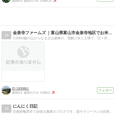
週間IN:
8
週間OUT:
64
月間IN:
20
金泉寺ファームズ ｜富山県富山市金泉寺地区でお米を作ってます
14
3,000m級の山からなる立山連峰の、雪解け水と土壌で、日々丹精込めて、富山県富山市の金泉寺地区でお米を作っています！
1930861
週間IN:
8
週間OUT:
24
月間IN:
8
にんにく日記
15
京都府亀岡市で頑張る農家のブログです。脱サラリーマンの自然と行政と日本経済との戦い・・・