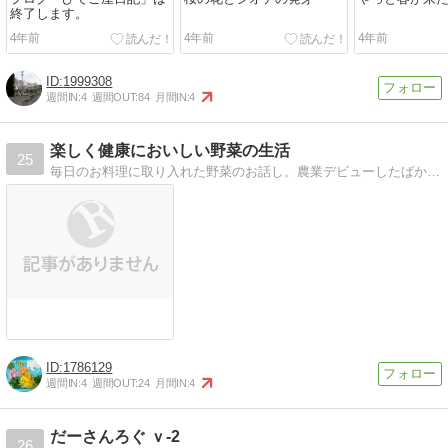
終了します。
4年前
4年前
4年前
1999308
週間IN:
4
週間OUT:
84
月間IN:
4
楽しく健康においしい野菜の生活
25
毎日のお料理に取り入れた野菜のお話し。農業デビューしたばかりです。有機野菜を作っています。
1786129
週間IN:
4
週間OUT:
24
月間IN:
4
だーさんろぐ ｖ-2
26