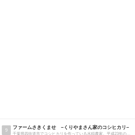
ファームさきくませ −くりやまさん家のコシヒカリ−
9
千葉県四街道市でコシヒカリを作っている水稲農家。平成23年の就農開始から、まだまだ失敗だらけですが、日々感じたことなどを書いています。