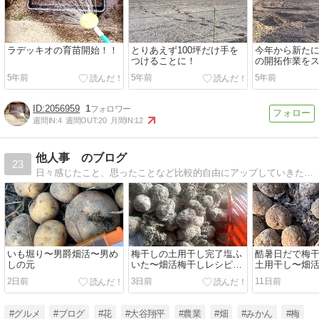
ラデッキオの育苗開始！！
とりあえず100坪だけ手を
今年から新た
つけることに！
の開拓作業を
ることに・・
5年前
5年前
5年前
2056959
1
週間IN:
4
週間OUT:
20
月間IN:
12
他人事 のブログ
23
日々感じたこと、思ったことなど比較的自由にアップしていきたいと思います
いも堀り〜男爵畑活〜男め
梅干しの土用干し完了塩ふ
酷暑日だで梅
しの元
いた〜畑活梅干しレシピび
土用干し〜畑
ん詰め
サ〜梅干しレ
2日前
3日前
11日前
#グルメ
#ブログ
#花
#大谷翔平
#農業
#畑
#みかん
#梅