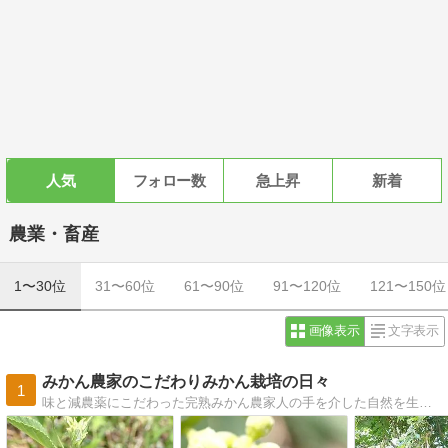
人気
フォロー数
急上昇
新着
農業・畜産
1〜30位
31〜60位
61〜90位
91〜120位
121〜150位
画像表示
文字表示
みかん農家のこだわりみかん栽培の日々
1
味と減農薬にこだわった完熟みかん農家人の手を介した自然を生かした里山的みかんの栽培の日々。美味しいものには理由がある