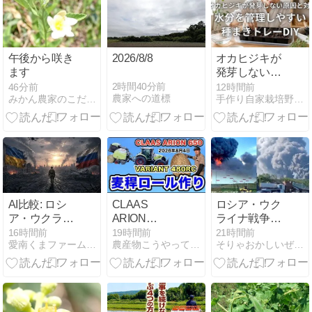
午後から咲き
2026/8/8
オカヒジキが
ます
発芽しない原
因と対策 水分
2時間40分前
46分前
12時間前
農家への道標
みかん農家のこだわりみかん栽培の日々
手作り自家栽培野菜の世界
を管理しやす
い種まきトレ
ーDIY
AI比較: ロシ
CLAAS
ロシア・ウク
ア・ウクライ
ARION
ライナ戦争は
ナ紛争
650+VARIANT
ドローン攻撃
16時間前
19時間前
21時間前
愛南くまファームのブログ
農産物こうやって作ってます
そりゃおかしいぜ第三章
20260806 -
480RCで【麦
のミサイルと
ChatGPT-
稈ロール作
ドローンの応
り】2026年8
酬であるが、
月4日
巨大火器や兵
器は意味がな