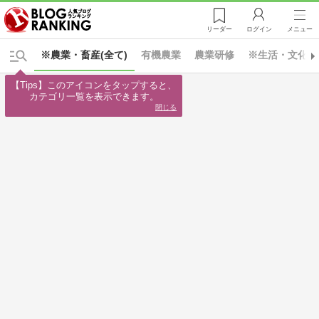
リーダー
ログイン
メニュー
※農業・畜産(全て)
有機農業
農業研修
※生活・文化(全
【Tips】このアイコンをタップすると、

カテゴリ一覧を表示できます。
閉じる