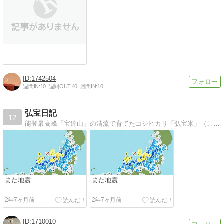
1742504
週間IN:
10
週間OUT:
40
月間IN:
10
弘宝日記
12
能登最高峰「宝達山」の清流で育てたコシヒカリ「弘宝米」（こうぼうまい）を産直している中西農場の日記です。
また地震
また地震
2年7ヶ月前
2年7ヶ月前
1710010