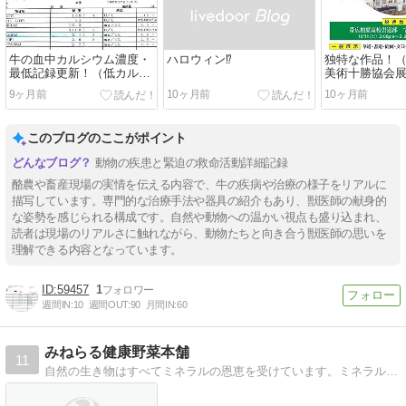
牛の血中カルシウム濃度・
ハロウィン⁉︎
独特な作品！（
最低記録更新！（低カルシ
美術十勝協会
ウム選手権）
9ヶ月前
10ヶ月前
10ヶ月前
このブログのここがポイント
動物の疾患と緊迫の救命活動詳細記録
酪農や畜産現場の実情を伝える内容で、牛の疾病や治療の様子をリアルに
描写しています。専門的な治療手法や器具の紹介もあり、獣医師の献身的
な姿勢を感じられる構成です。自然や動物への温かい視点も盛り込まれ、
読者は現場のリアルさに触れながら、動物たちと向き合う獣医師の思いを
理解できる内容となっています。
59457
1
週間IN:
10
週間OUT:
90
月間IN:
60
みねらる健康野菜本舗
11
自然の生き物はすべてミネラルの恩恵を受けています。ミネラル不足の土、水 ミネラル不足の食物 ミネラル不足の身体 これは病気への下り坂の法則です。