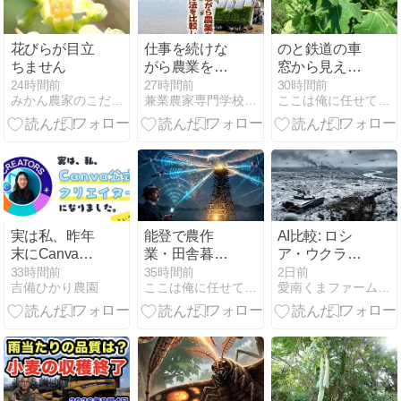
くなる
花びらが目立
仕事を続けな
のと鉄道の車
ちません
がら農業を学
窓から見えた
ぶ4つの方法
あの風景をも
24時間前
27時間前
30時間前
みかん農家のこだわりみかん栽培の日々
兼業農家専門学校・チバニアン兼業農学校
ここは俺に任せて先に行け
を比較した
う一度。カナ
リアナス（フ
ォックスフェ
イス）栽培へ
の挑戦！
実は私、昨年
能登で農作
AI比較: ロシ
末にCanva公
業・田舎暮ら
ア・ウクライ
式クリエイタ
しを始める前
ナ紛争
33時間前
35時間前
2日前
吉備ひかり農園
ここは俺に任せて先に行け
愛南くまファームのブログ
ーになりまし
に知ってほし
20260805 -
た。
い「スマホ電
Google
波」のリアル
Gemini-
と対策