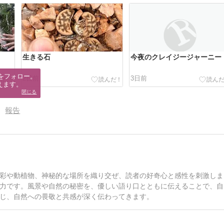
生きる石
今夜のクレイジージャーニー
をフォロー。

2日前
3日前
えます。
閉じる
報告
彩や動植物、神秘的な場所を織り交ぜ、読者の好奇心と感性を刺激しま
力です。風景や自然の秘密を、優しい語り口とともに伝えることで、自
じ、自然への畏敬と共感が深く伝わってきます。