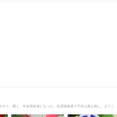
父を看取り、現在は認知症の母と暮らす。50代でリストラされて、漸く、年金受給者になった。生涯独身者で子供も孫