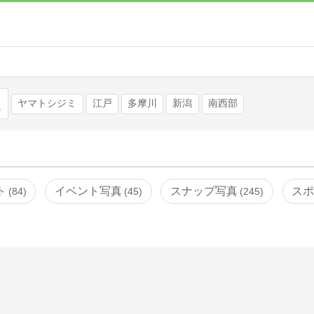
検索
ヤマトシジミ
江戸
多摩川
新潟
南西部
ト
イベント写真
スナップ写真
ス
84
45
245