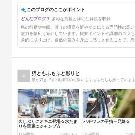
このブログのここがポイント
5日前
多彩な鳥種と詳細な解説を収録
鳥の行動や生態、渡りの模様を鮮やかに伝える専門性の高い
魅力を幅広く紹介しています。観察ポイントや識別のコツも
角的に取り上げ、自然の営みを身近に感じさせることで、鳥
猫ともふもふと彩りと
4
猫が好きです♪北海道の可愛いもふもふたちも撮っていま
久しぶりにオキニ登場☆水たま
ハチワレの子猫三兄妹☆
りを華麗にジャンプ☆
12時間前
34時間前