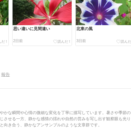
思い違いに見間違い
北東の風
2日前
3日前
報告
やかな瞬間や心情の微細な変化を丁寧に描写しています。暑さや季節の
じさせる一方、静かな感情の揺れや自然の営みを写し出す観察眼も光り
と向き合う、静かなアンサンブルのような文章群です。