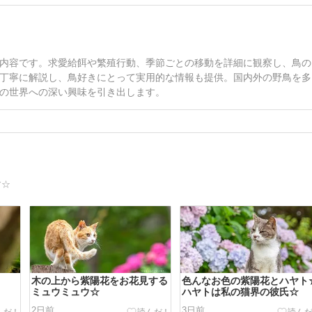
内容です。求愛給餌や繁殖行動、季節ごとの移動を詳細に観察し、鳥の
丁寧に解説し、鳥好きにとって実用的な情報も提供。国内外の野鳥を多
の世界への深い興味を引き出します。
す☆
木の上から紫陽花をお花見する
色んなお色の紫陽花とハヤト
ミュウミュウ☆
ハヤトは私の猫界の彼氏☆
2日前
3日前