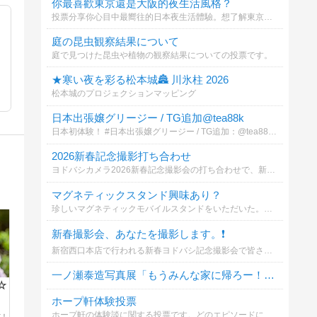
你最喜歡東京還是大阪的夜生活風格？
投票分享你心目中最嚮往的日本夜生活體驗。想了解東京新宿池袋或大阪難波心齋橋的專屬放鬆與預約指南嗎？歡迎參與投票並查看詳情！
庭の昆虫観察結果について
庭で見つけた昆虫や植物の観察結果についての投票です。
★寒い夜を彩る松本城🏯 川氷柱 2026
松本城のプロジェクションマッピング
日本出張嬢グリージー / TG追加@tea88k
日本初体験！ #日本出張嬢グリージー / TG追加：@tea88k 【写真本人確認】#童顔爆乳ロリ（NS中出し可能）
2026新春記念撮影打ち合わせ
ヨドバシカメラ2026新春記念撮影会の打ち合わせで、新宿西口本店・カメラ館へいきました。新春初仕事の撮影機材はCanon EOS R5 Mark II RF24-105mm F4 L ISMです。
マグネティックスタンド興味あり？
珍しいマグネティックモバイルスタンドをいただいた。興味はある？
新春撮影会、あなたを撮影します。❗️
新宿西口本店で行われる新春ヨドバシ記念撮影会で皆さんを撮影します。あなたが撮影するなら？
一ノ瀬泰造写真展「もうみんな家に帰ろー！」について
☆
ホープ軒体験投票
ホープ軒の体験談に関する投票です。どのエピソードに共感しますか？