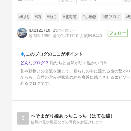
#動物
#猫
#ねこ
#北海道
#小動物
#猫ブログ
#
2121718
15
週間IN:
1390
週間OUT:
1710
月間IN:
6440
コアラちゃんが出てきましたよ
～☆
このブログのここがポイント
4日前
猫たちと自然が紡ぐ温かい日常
花や動物との交流を通じて、暮らしの中に流れる命の繋がり
がらも、自然の営みや家族の絆を身近に感じさせるエピソー
れるブログです。
へそまがり姫あっちこっち（はてな編）
5
信州の花や風景などの写真をお届けします