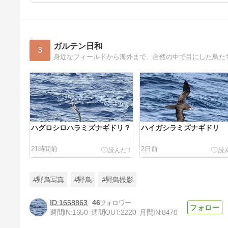
ガルテン日和
3
身近なフィールドから海外まで、自然の中で目にした鳥た
ハグロシロハラミズナギドリ？
ハイガシラミズナギドリ
21時間前
2日前
#野鳥写真
#野鳥
#野鳥撮影
1658863
46
週間IN:
1650
週間OUT:
2220
月間IN:
8470
マユグロアホウドリ