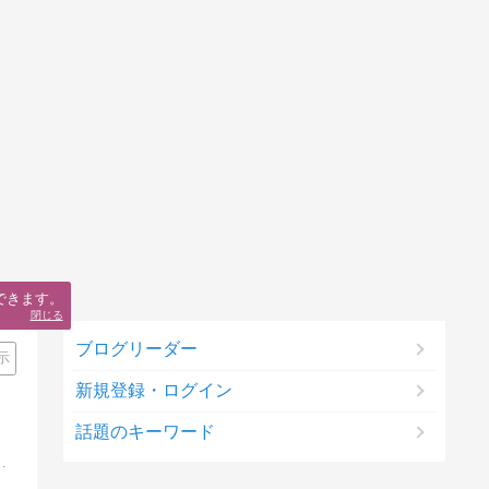
できます。
閉じる
ブログリーダー
示
新規登録・ログイン
話題のキーワード
62カ国。世界193カ国全踏破を目指します！著書14冊・好評発売中。