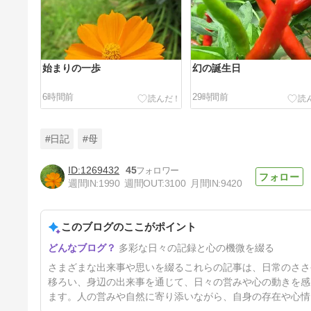
始まりの一歩
幻の誕生日
6時間前
29時間前
#日記
#母
1269432
45
週間IN:
1990
週間OUT:
3100
月間IN:
9420
自生百日草
このブログのここがポイント
4日前
多彩な日々の記録と心の機微を綴る
さまざまな出来事や思いを綴るこれらの記事は、日常のささ
移ろい、身辺の出来事を通じて、日々の営みや心の動きを感
ます。人の営みや自然に寄り添いながら、自身の存在や心情