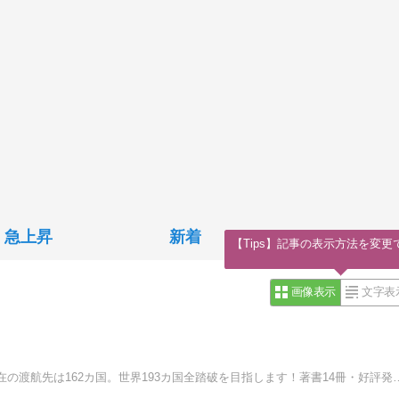
急上昇
新着
【Tips】記事の表示方法を変更
画像表示
文字表
「地球の息吹」を求め、秘境・辺境地を巡っています。現在の渡航先は1