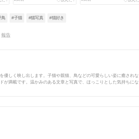
野鳥
#子猫
#猫写真
#猫好き
報告
を優しく映し出します。子猫や親猫、鳥などの可愛らしい姿に癒されな
ドが満載です。温かみのある文章と写真で、ほっこりとした気持ちにな