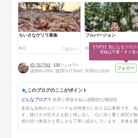
ちいさなゲリラ募集
フルバージョン
【TIPS】気になるブログ
昨日
昨日
登録は不要！すぐ使
757702
131
週間IN:
3590
週間OUT:
3040
月間IN:
11830
このブログのここがポイント
ヤシガニ
絶景と静寂を結ぶ感動的な物語性
4日前
多彩な自然のエピソードを詩情豊かに伝える記事群です。色
す。静けさや壮大さを鋭く映し出し、心に深く響く描写が魅
然の持つ奥深さと美しさを丁寧に紹介しています。全体を通