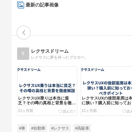
最新の記事画像
レクサスドリーム
6
レクサスに夢を持ったブロガー。
レクサスUX乗りは本当に貧
レクサスUXの後部座席は
乏？その噂の真相と背景を徹底
に狭い？購入前に知ってお
解説
きポイント
11ヶ月前
11ヶ月前
#車
#自動車
#レクサス
#高級車