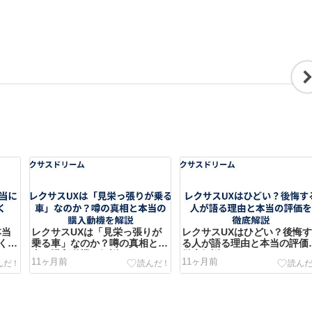
本当
レクサスUXは「見栄っ張りが
レクサスUXはひどい？後悔
くべ
乗る車」なのか？噂の真相と本
る人が語る理由と本当の評価
当の購入動機を解説
徹底解説
11ヶ月前
11ヶ月前