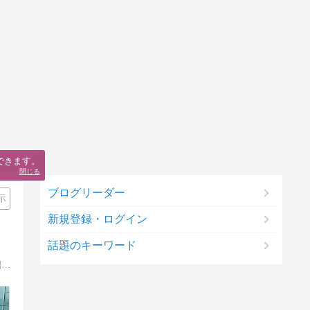
できます。
閉じる
ブログリーダー
示
新規登録・ログイン
話題のキーワード
スーパーカー世代で車大好き人間です。特に欧州車の体験談を中心に車遍歴やカブリオレ・スパイダーの楽しさや車を車の洗車談など紹介していきます。