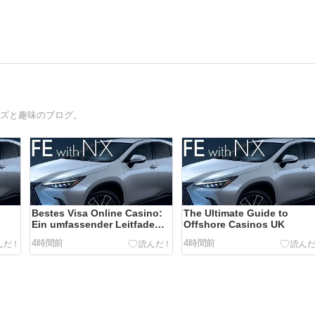
イズと趣味のブログ。
Bestes Visa Online Casino:
The Ultimate Guide to
Ein umfassender Leitfaden
Offshore Casinos UK
für Spieler mit 15 Jahren
4時間前
4時間前
Erfahrung