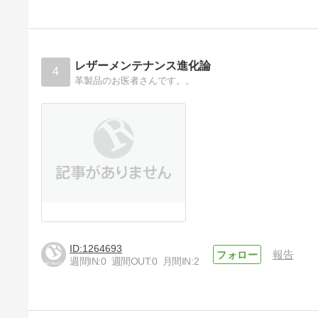
The Best Fast Withdrawal
Casinos for Online Roulette
Players
4時間前
レザーメンテナンス進化論
4
革製品のお医者さんです。。
1264693
報告
週間IN:
0
週間OUT:
0
月間IN:
2