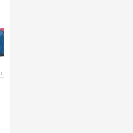
車好きで色々な車に乗ってきましたが、今まで乗ってきた車の紹介と、現在乗っているレクサスとアルファロメオを中心に発信していきます。