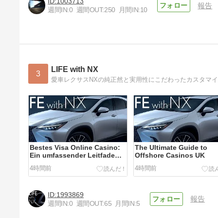
1003713
報告
週間IN:
0
週間OUT:
250
月間IN:
10
LIFE with NX
3
愛車レクサスNXの純正然と実用性にこだわったカスタマ
Bestes Visa Online Casino:
The Ultimate Guide to
Ein umfassender Leitfaden
Offshore Casinos UK
für Spieler mit 15 Jahren
4時間前
4時間前
Erfahrung
1993869
報告
週間IN:
0
週間OUT:
65
月間IN:
5