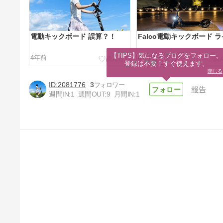
電動キックボード 誤算？！
Falco電動キックボード 
【TIPS】気になるブログをフォロー。

4年前
4年前
登録は不要！すぐ使えます。
閉じる
2081776
3
報告
週間IN:
1
週間OUT:
9
月間IN:
1
存在感が凄いですよね
4年前