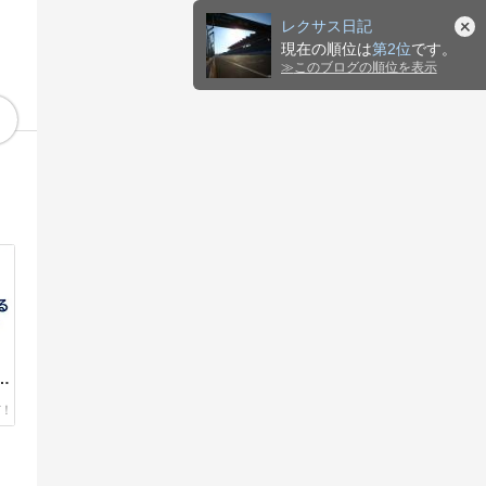
レクサス日記
現在の順位は
第2位
です。
≫
このブログの順位を表示
す
を