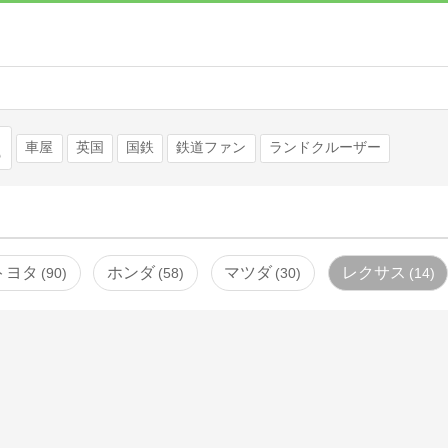
検索
車屋
英国
国鉄
鉄道ファン
ランドクルーザー
トヨタ
ホンダ
マツダ
レクサス
90
58
30
14