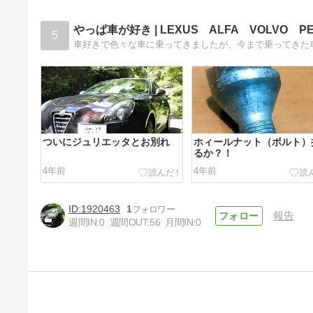
やっぱ車が好き | LEXUS ALFA VOLVO P
5
ついにジュリエッタとお別れ
ホィールナット（ボルト）
るか？！
4年前
4年前
1920463
1
報告
週間IN:
0
週間OUT:
56
月間IN:
0
ついにドラレコ取り付け
4年前