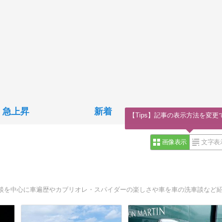
急上昇
新着
【Tips】記事の表示方法を変更
画像表示
文字表