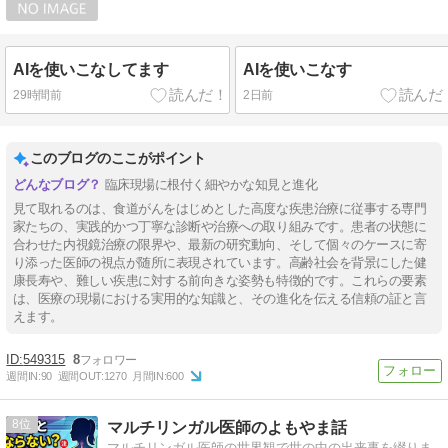
AIを使いこなしてます
AIを使いこなす
29時間前
2日前
このブログのここがポイント
臨床現場に根付く細やかな知見と進化
見て取れるのは、食道がんをはじめとした高度な疾患治療に従事する専門
家たちの、実践的かつ丁寧な診断や治療への取り組みです。患者の状態に
合わせた内視鏡治療の限界や、最新の研究動向、そして個々のケースに寄
り添った医師の視点が随所に表現されています。高齢社会を背景にした健
康長寿や、難しい疾患に対する前向きな姿勢も特徴的です。これらの要素
は、医療の現場における実用的な知識と、その進化を伝える信頼の証と言
えます。
549315
8
週間IN:
90
週間OUT:
1270
月間IN:
600
8
マルチリンガル医師のよもやま話
マルチリンガル医師の世界観で世の中の出来事を綴りま