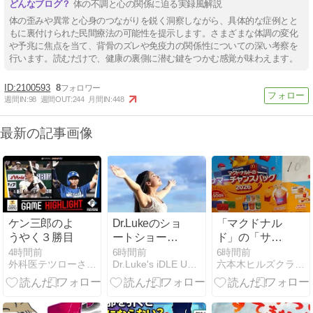
体の不調と心の関係に迫る実録風解説
体の歪みや異常と心身のつながりを鋭く洞察しながら、具体的な症例とと
もに裏付けられた民間療法の可能性を提示します。さまざまな体調の変化
や予兆に焦点を当て、背骨のズレや免疫力の関係性についての深い考察を
行います。読むだけで、健康の裏側に潜む鍵をつかむ感覚が味わえます。
2100593
8
週間IN:
98
週間OUT:
244
月間IN:
448
最新の記事画像
ケン三郎のよ
Dr.Lukeのショ
「マクドナル
うやく３勝目
ートショー
ド」の「サマ
ト：キリスト
ーチャンスバ
4時間前
6時間前
6時間前
外科医テツローさんの嫁にこないか
Dr.Luke's iDLE UTTERANCE
六本木ヒルズクラブ産業医・産婦人科医
をエンジョイ
ッグ」２０２
する秘訣-ひと
６です。
つ心（シンプ
ルネス）、心