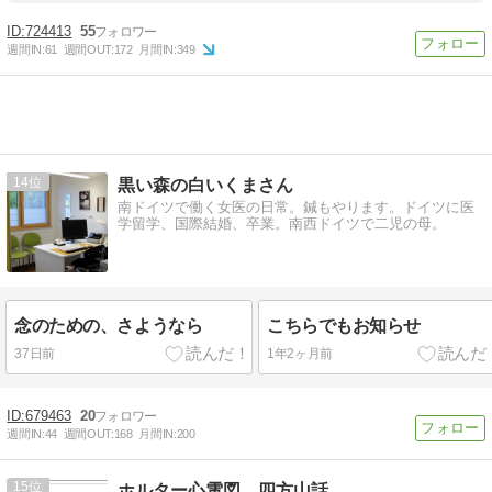
724413
55
週間IN:
61
週間OUT:
172
月間IN:
349
14
黒い森の白いくまさん
南ドイツで働く女医の日常。鍼もやります。ドイツに医
学留学、国際結婚、卒業。南西ドイツで二児の母。
念のための、さようなら
こちらでもお知らせ
37日前
1年2ヶ月前
679463
20
週間IN:
44
週間OUT:
168
月間IN:
200
15
ホルター心電図 四方山話