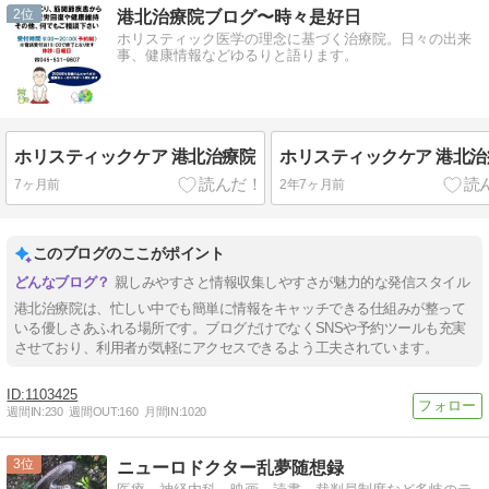
2
港北治療院ブログ〜時々是好日
ホリスティック医学の理念に基づく治療院。日々の出来
事、健康情報などゆるりと語ります。
ホリスティックケア 港北治療院
ホリスティックケア 港北治
7ヶ月前
2年7ヶ月前
このブログのここがポイント
親しみやすさと情報収集しやすさが魅力的な発信スタイル
港北治療院は、忙しい中でも簡単に情報をキャッチできる仕組みが整って
いる優しさあふれる場所です。ブログだけでなくSNSや予約ツールも充実
させており、利用者が気軽にアクセスできるよう工夫されています。
1103425
週間IN:
230
週間OUT:
160
月間IN:
1020
3
ニューロドクター乱夢随想録