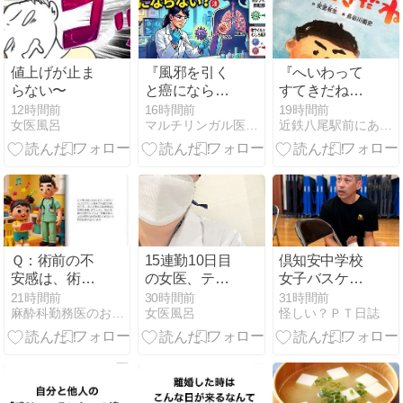
のマスクを外
して本心に戻
る
値上げが止ま
『風邪を引く
『へいわって
らない〜
と癌にならな
すてきだね』
い？！』
（詩・安里有
12時間前
16時間前
19時間前
女医風呂
マルチリンガル医師のよもやま話
近鉄八尾駅前にある鍼灸整骨院 東洋医学の事なら、いど鍼灸整…
生 画・長谷川
義史、ブロン
ズ新社）
Ｑ：術前の不
15連勤10日目
倶知安中学校
安感は、術後
の女医、テキ
女子バスケッ
疼痛や麻酔回
トーAIにビッ
トボール部で
21時間前
30時間前
31時間前
麻酔科勤務医のお勉強日記
女医風呂
怪しい？ＰＴ日誌
復の質にどの
クリ
テーピング講
程度影響を及
習会・メディ
ぼすのか？
カルチェック
を担当しまし
た