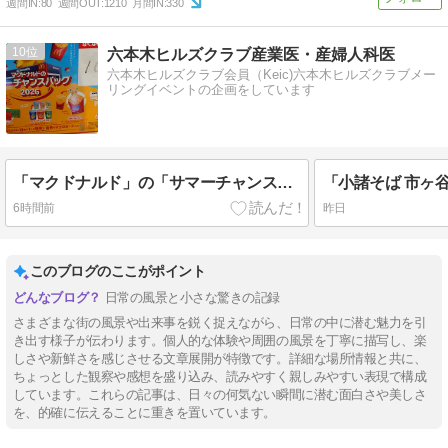
週間IN:
80
週間OUT:
1210
月間IN:
330
10
六本木ヒルズクラブ産業医・産婦人科医
六本木ヒルズクラブ会員（Keic)六本木ヒルズクラブメー
リングイベントの企画をしています
「マクドナルド」の「サマーチャンスバッグ」２０２６です。
6時間前
昨日
このブログのここがポイント
日常の風景と小さな驚きの記録
さまざまな街の風景や出来事を鋭く捉えながら、日常の中に潜む魅力を引
き出す様子が伝わります。個人的な体験や周囲の風景を丁寧に描写し、楽
しさや新鮮さを感じさせる文章展開が特徴です。詳細な場所情報と共に、
ちょっとした観察や感想を盛り込み、読みやすく親しみやすい表現で構成
しています。これらの記事は、日々の何気ない瞬間に潜む面白さや美しさ
を、的確に伝えることに重きを置いています。