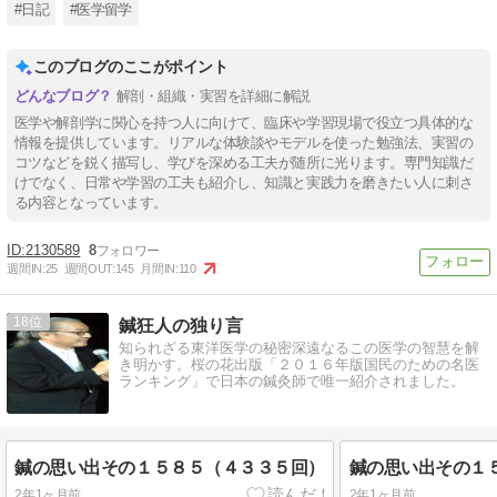
#日記
#医学留学
このブログのここがポイント
解剖・組織・実習を詳細に解説
医学や解剖学に関心を持つ人に向けて、臨床や学習現場で役立つ具体的な
情報を提供しています。リアルな体験談やモデルを使った勉強法、実習の
コツなどを鋭く描写し、学びを深める工夫が随所に光ります。専門知識だ
けでなく、日常や学習の工夫も紹介し、知識と実践力を磨きたい人に刺さ
る内容となっています。
2130589
8
週間IN:
25
週間OUT:
145
月間IN:
110
18
鍼狂人の独り言
知られざる東洋医学の秘密深遠なるこの医学の智慧を解
き明かす。桜の花出版「２０１６年版国民のための名医
ランキング」で日本の鍼灸師で唯一紹介されました。
鍼の思い出その１５８５（４３３５回）
鍼の思い出その１
2年1ヶ月前
2年1ヶ月前