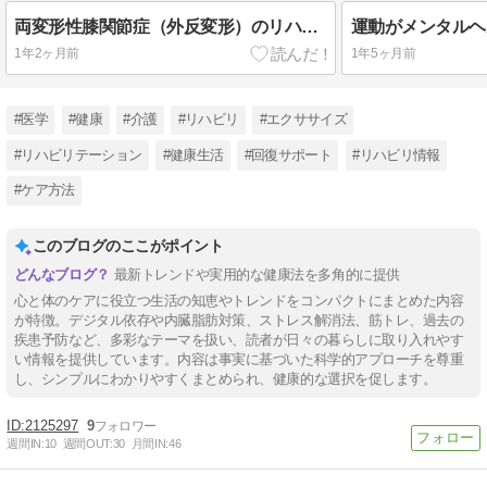
両変形性膝関節症（外反変形）のリハビリテーション
1年2ヶ月前
1年5ヶ月前
#医学
#健康
#介護
#リハビリ
#エクササイズ
#リハビリテーション
#健康生活
#回復サポート
#リハビリ情報
#ケア方法
このブログのここがポイント
最新トレンドや実用的な健康法を多角的に提供
心と体のケアに役立つ生活の知恵やトレンドをコンパクトにまとめた内容
が特徴。デジタル依存や内臓脂肪対策、ストレス解消法、筋トレ、過去の
疾患予防など、多彩なテーマを扱い、読者が日々の暮らしに取り入れやす
い情報を提供しています。内容は事実に基づいた科学的アプローチを尊重
し、シンプルにわかりやすくまとめられ、健康的な選択を促します。
2125297
9
週間IN:
10
週間OUT:
30
月間IN:
46