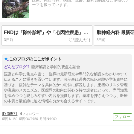
医療、神経内科、映画、読書、裁判員制度など多岐のテ
ーマを扱っています。
FNDは「除外診断」や「心因性疾患」ではなく、神経内科で積極的に診断・説明・治療すべき慢性神経疾患であり、MSに匹敵、あるいは一部の転帰ではMSを上回る医療負担と予後不良を示す
3日前
8日前
このブログのここがポイント
臨床解説と学術的要点を融合
医療と科学に焦点を当て、臨床の最新研究や専門的な解説をわかりやすく
伝えることに重きを置いています。各記事は過去の臨床経験や学術資料に
基づき、複雑なテーマを具体的かつ明快に解説します。患者のリスク管理
や疾患のメカニズム、医療界の動向に関心を持つ読者にとって、専門知識
を深めつつも親しみやすい内容を提供します。基本を押さえつつも、医療
の本質と最前線に迫る情報を分かち合えるサイトです。
36571
4
週間IN:
180
週間OUT:
750
月間IN:
1000