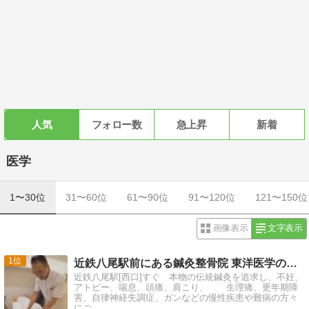
人気
フォロー数
急上昇
新着
医学
1〜30位
31〜60位
61〜90位
91〜120位
121〜150位
画像表示
文字表示
1
近鉄八尾駅前にある鍼灸整骨院 東洋医学の事なら、いど鍼灸整…
近鉄八尾駅[西口]すぐ 本物の伝統鍼灸を追求し、不妊、
アトピー、喘息、頭痛、肩こり、 生理痛、更年期障
害、自律神経失調症、ガンなどの慢性疾患や難病の方々
にご…