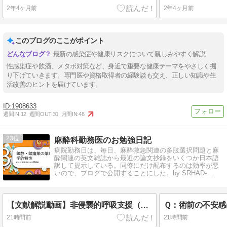
2年4ヶ月前
2年4ヶ月前
このブログのここがポイント
最新の感染症や健康リスクについて親しみやすく解説
性感染症や飲酒、メタボ対策など、身近で重要な健康テーマをやさしく掘
り下げていきます。専門医や資格取得者の経験談も交え、正しい知識や生
活改善のヒントを届けています。
1908633
週間IN:
12
週間OUT:
30
月間IN:
48
23
麻酔科勤務医のお勉強日記
病院勤務日は、毎日、麻酔救急関連の多肢選択問題と麻
酔関連の英文雑誌から最近の論文抄録をいくつか日本語
訳して提示している。同僚にだけ配布するのは効率が悪
いので、ブログで公開することにした。by SRHAD-
KNIGHT
【文献解説動画】非侵襲的呼吸支援（NRS）における鎮静・鎮痛
21時間前
21時間前