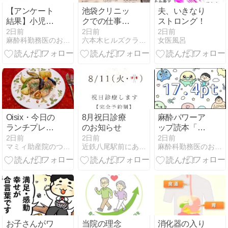
【アンケート
池袋クリニッ
夫、いきなり
結果】小児の
クでの仕事前
ストロング！
気管チューブ
に、池袋東口
2日前
2日前
2日前
麻酔科勤務医のお勉強日記
六本木ヒルズクラブ産業医・産婦人科医
女医風呂
サイズ選択：
「ルノアー
年齢公式 vs 身
ル」で朝食で
長（モーガ
す。
ン）公式〜 5
歳 2 か月・身
長 115cm の症
例から考え
る〜
Oisix・今日の
8月祝日診療
麻酔パワーア
ランチプレー
のお知らせ
ップ読本「イ
トは赤魚のム
ンテリジェン
2日前
2日前
2日前
マミィ助産院のつれづれ日記
近鉄八尾駅前にある鍼灸整骨院 東洋医学の事なら、いど鍼灸整…
麻酔科勤務医のお勉強日記
ニエルと野菜
ス」のアマゾ
のグリル
ンの初のカス
タマーレビュ
ー！
お子さんがワ
当院の理念
消化器の入り