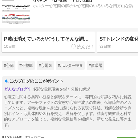
ホルター心電図の解析や心電図のいろいろな四方山な話
P波は消えているがどうしてそんな調律に？
10日前
32日前
#心臓
#不整脈
#心電図
#ホルター検査
#循環器
このブログのここがポイント
多彩な電気現象を鋭く分析し解説
心電図に関する奥深い観察と解釈をテーマに、専門的な知識を巧みに解説
しています。アーチファクトの実態や心室性波形の由来、伝導障害のメカ
ニズムなど、複雑な現象を身近に感じられる表現で詳述。難解な診断や判
別ポイントも具体例や図解を交え、理解を促します。精密な観察眼と科学
的なアプローチを通じて、複雑な電気信号を紐解き、新たな発見に導きま
す。
2109840
3