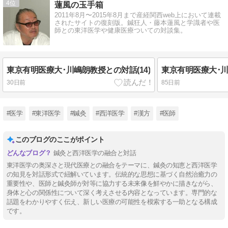
4
蓮風の玉手箱
2011年8月〜2015年8月まで産経関西web上において連載
されたサイトの復刻版。鍼狂人・藤本蓮風と学識者や医
師との東洋医学や健康医療ついての対談集。
東京有明医療大･川嶋朗教授との対話(14)
東京有明医療大･川
30日前
85日前
#医学
#東洋医学
#鍼灸
#西洋医学
#漢方
#医師
このブログのここがポイント
鍼灸と西洋医学の融合と対話
東洋医学の奥深さと現代医療との融合をテーマに、鍼灸の知恵と西洋医学
の知見を対話形式で紐解いています。伝統的な思想に基づく自然治癒力の
重要性や、医師と鍼灸師が対等に協力する未来像を鮮やかに描きながら、
身体と心の関係性について深く考えさせる内容となっています。専門的な
話題をわかりやすく伝え、新しい医療の可能性を模索する一助となる構成
です。