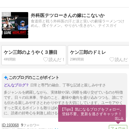
9
外科医テツローさんの嫁にこないか
食道癌と戦う外科医の汗と涙と笑いの劇場ラーメンつけ
めん、僕イケメン。やりがい生きがい、ナイスガイ
ケン三郎のようやく３勝目
ケン三郎のドミレ
4時間前
29時間前
このブログのここがポイント
日常と専門の融合、丁寧な記述と親しみやすさ
多ジャンルを網羅しながら、実体験や深い洞察を織り交ぜているのが特徴
です。日々の出来事、学会のこと、趣味や趣向を盛り込みつつも、誰にで
も伝わる親しみやすさとわかりやすさを大切にしています。ユーモアやく
すっと笑えるポイントも散りばめ、堅苦しさのない柔らかな筆致ととも
【Tips】気になるブログをフォロー。

に、読者の好奇心を刺激し続ける構成となっています。
登録不要。更新を逃さずキャッチ！
閉じる
193068
9