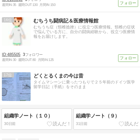
週間IN:
35
週間OUT:
130
月間IN:
150
16
むちうち闘病記＆医療情報館
むちうち症（頸椎捻挫）に役立つ医療情報。頸椎の症状
で悩んでいる方に、自分の闘病経験から、役立つ医療情
報をお届けします。
485505
3
週間IN:
30
週間OUT:
80
月間IN:
125
17
どくとるくまの今は昔
タイムマシーンに乗ったつもりで２５年前のドイツ医学
留学日記（手紙）をそのまま
組織学ノート（１０）
組織学ノート（９）
30日前
31日前