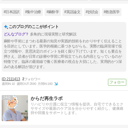
#日本語訳
#集中治療
#麻酔学
#英語論文
#抄読会
#救急医学
このブログのここがポイント
多角的に現場実態と研究解説
麻酔や手術にまつわる最新の知見や実践的技術をわかりやすく伝えること
を目的としています。医学的根拠に基づきながらも、実際の臨床現場で役
立つ情報や、意思決定のポイントを鋭く掘り下げています。短くも要点を
押さえ、読者が日常の診療や学習に即役立てられる内容となっているのが
特徴です。臨床の最前線で働く医療者の視点を大切にした、実用的かつ深
みのある解説が並びます。
2111413
2
週間IN:
10
週間OUT:
2590
月間IN:
180
24
からだ再生ラボ
リハビリや介護に役立つ情報を提供。自宅でできるエク
ササイズや最新のケア法を分かりやすく紹介し、健康維
持や回復をサポートします。