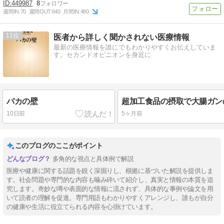
449987
8
週間IN:
70
週間OUT:
640
月間IN:
480
11
医者から詳しく聞かされない医療情報
最新の医療情報を誰にでもわかりやすくお伝えしていま
す。セカンドオピニオンを身近に
バカの壁
10日前
5ヶ月前
このブログのここがポイント
多角的な視点と具体例で解説
医療や健康に関する話題を鋭く深掘りし、根拠に基づいた解説を提供しま
す。社会問題や専門的な内容も噛み砕いて紹介し、真実と情報の本質を追
究します。奇妙な噂や表面的な情報に流されず、具体的な事例や論文を用
いて読者の理解を促進。専門用語もわかりやすくアレンジし、誰もが自分
の健康や生活に役立てられる内容を心掛けています。