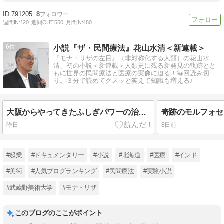
791205
8
週間IN:
120
週間OUT:
550
月間IN:
480
6
小説『ザ・民間療法』花山水清＜新連載＞
『モナ・リザの左目』（非対称化する人類）の花山水
清、初の小説＜新連載＞人類史に残る新発見の軌跡とと
もに世界の民間療法と医療の実像に迫る！毎回読み切
り。３分で読めてクスッと笑えて知識も増える♪
大阪からやってきたふしぎパワーの治療家 （小説『ザ・民間療法』178）
昨日
8日前
#起業
#ドキュメンタリー
#小説
#北海道
#医療
#インド
#美術
#人気ブログランキング
#民間療法
#実験小説
#武蔵野美術大学
#モナ・リザ
このブログのここがポイント