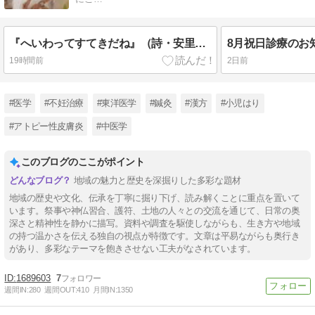
『へいわってすてきだね』（詩・安里有生 画・長谷川義史、ブロンズ新社）
8月祝日診療のお
19時間前
2日前
#医学
#不妊治療
#東洋医学
#鍼灸
#漢方
#小児はり
#アトピー性皮膚炎
#中医学
このブログのここがポイント
地域の魅力と歴史を深掘りした多彩な題材
地域の歴史や文化、伝承を丁寧に掘り下げ、読み解くことに重点を置いて
います。祭事や神仏習合、護符、土地の人々との交流を通じて、日常の奥
深さと精神性を静かに描写。資料や調査を駆使しながらも、生き方や地域
の持つ温かさを伝える独自の視点が特徴です。文章は平易ながらも奥行き
があり、多彩なテーマを飽きさせない工夫がなされています。
1689603
7
週間IN:
280
週間OUT:
410
月間IN:
1350