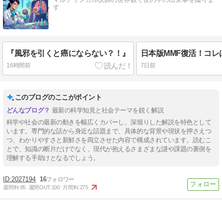
す
『風邪を引くと癌にならない？！』
日本版MMF復活！コレ
16時間前
7日前
このブログのここがポイント
最新の科学知見と社会テーマを鋭く解説
科学や社会の最新の動きを幅広くカバーし、深堀りした解説を特色として
います。専門的な話から身近な話題まで、具体的な背景や現状を押さえつ
つ、わかりやすさと新鮮さを両立させた内容で構成されています。読むこ
とで、知識の断片だけでなく、現代が抱えるさまざまな謎や課題の裏側を
理解する手助けとなるでしょう。
2027194
16
週間IN:
85
週間OUT:
100
月間IN:
275