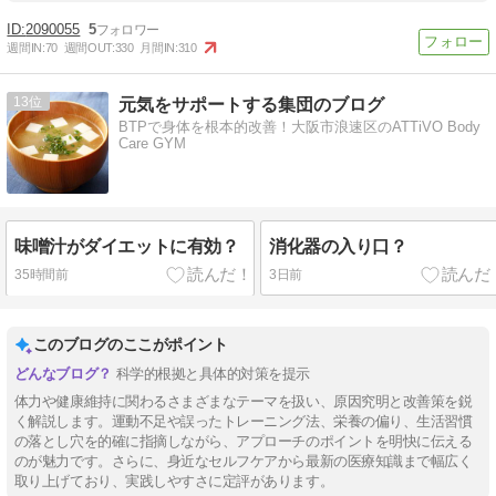
2090055
5
週間IN:
70
週間OUT:
330
月間IN:
310
13
元気をサポートする集団のブログ
BTPで身体を根本的改善！大阪市浪速区のATTiVO Body
Care GYM
味噌汁がダイエットに有効？
消化器の入り口？
35時間前
3日前
このブログのここがポイント
科学的根拠と具体的対策を提示
体力や健康維持に関わるさまざまなテーマを扱い、原因究明と改善策を鋭
く解説します。運動不足や誤ったトレーニング法、栄養の偏り、生活習慣
の落とし穴を的確に指摘しながら、アプローチのポイントを明快に伝える
のが魅力です。さらに、身近なセルフケアから最新の医療知識まで幅広く
取り上げており、実践しやすさに定評があります。