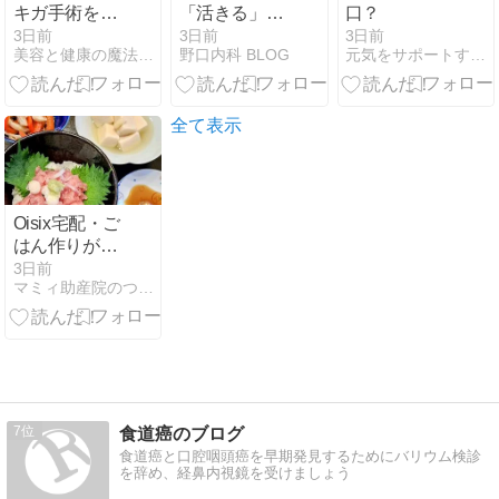
キガ手術を受
「活きる」を
口？
けられた親御
極めるお手伝
3日前
3日前
3日前
美容と健康の魔法の杖
野口内科 BLOG
元気をサポートする集団のブログ
さんから丁寧
い
なメールをい
ただきました
全て表示
Oisix宅配・ご
はん作りが楽
しみに・やる
3日前
マミィ助産院のつれづれ日記
気&元気が戻
ってきまし
た・そしてバ
レエ公演へ
7
食道癌のブログ
食道癌と口腔咽頭癌を早期発見するためにバリウム検診
を辞め、経鼻内視鏡を受けましょう