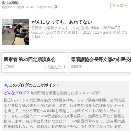
150661
週間IN:
70
週間OUT:
420
月間IN:
350
12
がんになっても、あわてない
長野市で緩和ケアをしている医者のblog（2022年7月
teacup→gooブログに引越し、2025年11月gooも閉鎖にな
りhatenaに）
医家管 第34回定期演奏会
17日前
33日前
このブログのここがポイント
地域密着と芸術を融合した多ジャンル紹介
幅広いジャンルの記事が魅力な特徴を持ち、ライブ演奏や劇場、公開講座
など多様な舞台裏を丁寧に追跡します。音楽祭や演奏会の詳細なレポート
を通じて、文化や芸術への興味を喚起し、地域イベントの魅力に誘いま
す。さらに社会的テーマや歴史的な出来事も扱い、知識欲を満たす情報を
提供します。各記事は具体的なエピソードや情景描写を交え、読み手の感
性を刺激しながら、多彩な活動の奥深さを伝える仕立てになっています。