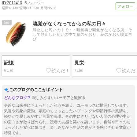
2012410
5
週間IN:
130
週間OUT:
230
月間IN:
730
5
嗅覚がなくなってからの私の日々
静止した匂いの中で・・嗅覚再び嗅覚がなくなる病、そ
して静止した匂いの中で食のかおり、花のかおり嗅覚再
び
記憶
見栄
6日前
7日前
このブログのここがポイント
親しみやすいユーモアと観察眼
身近な出来事にちょっとした視点を添え、ユーモラスに描写しています。
気温や気象の変動、家庭のちょっとしたハプニングや季節行事の風情を、
軽やかで親しみやすい言葉で表現。その中にさりげない人間の心理や生活
の面白さが散りばめられ、読者の共感と笑いを誘います。自然や日々のち
ょっとした変化に気づき、楽しみながら生活の豊かさを感じさせる文章が
特徴です。