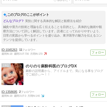
このブログのここがポイント
実技に関する具体的な解説と観察法を紹介
鍼灸や漢方の技術と理論を広く伝えることを目的とし、具体的な施術や観
察方法について詳しく解説しています。読者にとってわかりやすいよう、
日常の実践から学べるポイントを盛り込み、東洋医学の魅力を伝えるコン
テンツを提供しています。
1045263
11
週間IN:
20
週間OUT:
730
月間IN:
170
19
のりのり麻酔科医のブログDX
麻酔の説明書から、アイドルまで。気になる事をブログ
でご紹介ぃ〜！！
1358695
2
週間IN:
20
週間OUT:
0
月間IN:
140