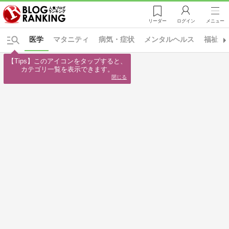
リーダー
ログイン
メニュー
医学
マタニティ
病気・症状
メンタルヘルス
福祉・
【Tips】このアイコンをタップすると、

カテゴリ一覧を表示できます。
閉じる