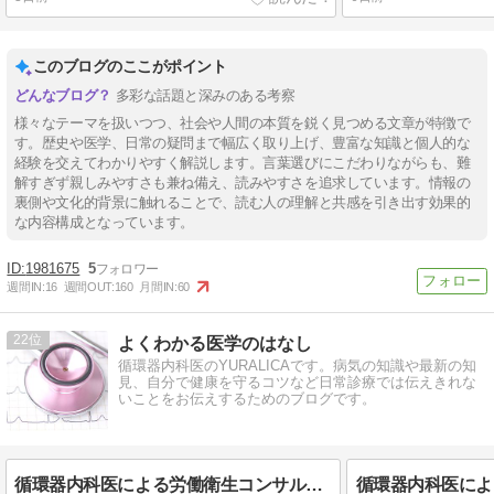
このブログのここがポイント
多彩な話題と深みのある考察
様々なテーマを扱いつつ、社会や人間の本質を鋭く見つめる文章が特徴で
す。歴史や医学、日常の疑問まで幅広く取り上げ、豊富な知識と個人的な
経験を交えてわかりやすく解説します。言葉選びにこだわりながらも、難
解すぎず親しみやすさも兼ね備え、読みやすさを追求しています。情報の
裏側や文化的背景に触れることで、読む人の理解と共感を引き出す効果的
な内容構成となっています。
1981675
5
週間IN:
16
週間OUT:
160
月間IN:
60
22
よくわかる医学のはなし
循環器内科医のYURALICAです。病気の知識や最新の知
見、自分で健康を守るコツなど日常診療では伝えきれな
いことをお伝えするためのブログです。
循環器内科医による労働衛生コンサルタント試験（保健衛生）合格体験記④試験準備総論