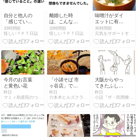
自分と他人の
離婚した時
味噌汁がダイ
「感じている
は、こんな日
エットに有
こと」の違い
が来るなんて
効？
33時間前
33時間前
35時間前
怪しい？ＰＴ日誌
怪しい？ＰＴ日誌
元気をサポートする集団のブログ
想像もできま
せんでした。
今月のお言葉
「小諸そば 市
大阪からやっ
と黄色い花
ヶ谷店」で
てきたふしぎ
「肩ロースカ
パワーの治療
昨日
昨日
昨日
マミィ助産院のつれづれ日記
六本木ヒルズクラブ産業医・産婦人科医
小説『ザ・民間療法』花山水清＜新連載＞
ツ丼セット」
家 （小説
「かけポン鳥
『ザ・民間療
から丼セッ
法』178）
ト」です。