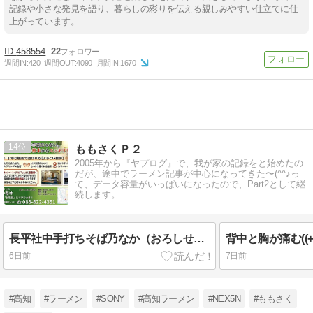
記録や小さな発見を語り、暮らしの彩りを伝える親しみやすい仕立てに仕
上がっています。
458554
22
週間IN:
420
週間OUT:
4090
月間IN:
1670
14
ももさくＰ２
2005年から『ヤプログ』で、我が家の記録をと始めたの
だが、途中でラーメン記事が中心になってきた〜(^^♪っ
て、データ容量がいっぱいになったので、Part2として継
続します。
長平社中手打ちそば乃なか（おろしせいろ（冷））★★★★☆/高知 蕎麦
6日前
7日前
#高知
#ラーメン
#SONY
#高知ラーメン
#NEX5N
#ももさく