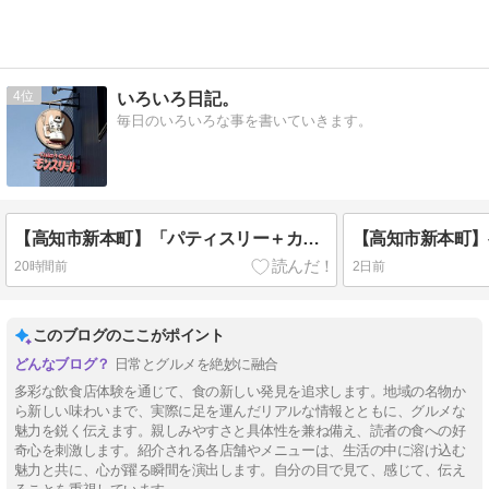
4
いろいろ日記。
毎日のいろいろな事を書いていきます。
【高知市新本町】「パティスリー＋カフェ モンスリール（Pâtisserie＋cafe Mon sourire）」へ行く。
20時間前
2日前
このブログのここがポイント
日常とグルメを絶妙に融合
多彩な飲食店体験を通じて、食の新しい発見を追求します。地域の名物か
ら新しい味わいまで、実際に足を運んだリアルな情報とともに、グルメな
魅力を鋭く伝えます。親しみやすさと具体性を兼ね備え、読者の食への好
奇心を刺激します。紹介される各店舗やメニューは、生活の中に溶け込む
魅力と共に、心が躍る瞬間を演出します。自分の目で見て、感じて、伝え