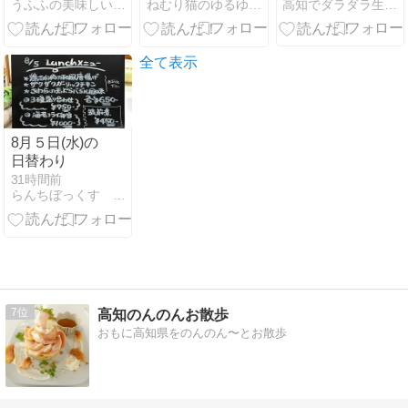
高知でダラダラ生きてます
うふふの美味しいもの探すぞ♪
ねむり猫のゆるゆる高知暮らし
パティシエが
作るかき氷、
生ショコラと
いちごミルク
全て表示
8月５日(水)の
日替わり
31時間前
らんちぼっくす 中村さんブログ
7
高知のんのんお散歩
おもに高知県をのんのん〜とお散歩