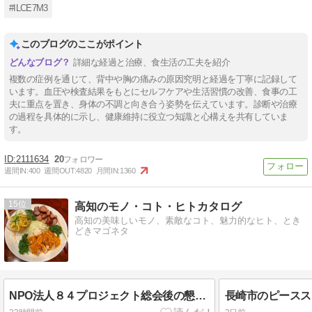
#ILCE7M3
このブログのここがポイント
詳細な経過と治療、食生活の工夫を紹介
複数の症例を通じて、背中や胸の痛みの原因究明と経過を丁寧に記録して
います。血圧や検査結果をもとにセルフケアや生活習慣の改善、食事の工
夫に重点を置き、身体の不調と向き合う姿勢を伝えています。診断や治療
の過程を具体的に示し、健康維持に役立つ知識と心構えを共有していま
す。
2111634
20
週間IN:
400
週間OUT:
4820
月間IN:
1360
15
高知のモノ・コト・ヒトカタログ
高知の美味しいモノ、素敵なコト、魅力的なヒト、とき
どきマゴネタ
NPO法人８４プロジェクト総会後の懇親会は『華珍園』
長崎市のピースス