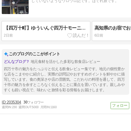
していないようなウロウロ記です。はぐれ旅です。
【四万十町】ゆういんぐ四万十モーニングバイキングは令和最安値級の高知朝食べ放題！
2日前
6日前
このブログのここがポイント
地元食材を活かした多彩な飲食店レビュー
四万十市の魅力をたっぷりと伝える飲食レビュー集です。地元の個性豊か
な店をこまやかに紹介し、実際の訪問記やおすすめポイントを鮮やかに描
写しています。食の奥深さや店の雰囲気、こだわりの料理を通して、四万
十市の魅力を余すところなく伝えることに重点を置いています。親しみや
すくも鋭い視点で、味わいと旅情を彩る情報をお届けします。
2035304
30
週間IN:
230
週間OUT:
5000
月間IN:
1160