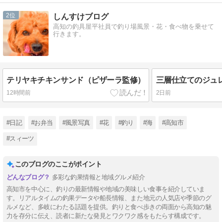
2
しんすけブログ
高知の釣具屋平社員で釣り場風景・花・食べ物を乗せて
行きます。
テリヤキチキンサンド（ピザーラ監修）
三層仕立てのジュ
12時間前
2日前
#日記
#お弁当
#風景写真
#花
#釣り
#海
#高知市
#スィーツ
このブログのここがポイント
多彩な釣果情報と地域グルメ紹介
高知市を中心に、釣りの最新情報や地域の美味しい食事を紹介していま
す。リアルタイムの釣果データや船長情報、また地元の人気店や季節のグ
ルメなど、多岐にわたる話題を提供。釣りと食べ歩きの両面から高知の魅
力を存分に伝え、読者に新たな発見とワクワク感をもたらす構成です。