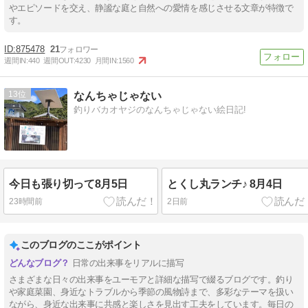
やエピソードを交え、静謐な庭と自然への愛情を感じさせる文章が特徴で
す。
875478
21
週間IN:
440
週間OUT:
4230
月間IN:
1560
13
なんちゃじゃない
釣りバカオヤジのなんちゃじゃない絵日記!
今日も張り切って8月5日
とくし丸ランチ♪ 8月4日
23時間前
2日前
このブログのここがポイント
日常の出来事をリアルに描写
さまざまな日々の出来事をユーモアと詳細な描写で綴るブログです。釣り
や家庭菜園、身近なトラブルから季節の風物詩まで、多彩なテーマを扱い
ながら、身近な出来事に共感と楽しさを見出す工夫をしています。毎日の