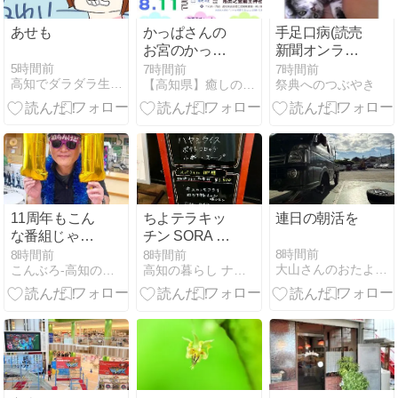
あせも
かっぱさんの
手足口病(読売
お宮のかっぱ
新聞オンライ
かふぇ
ン) (再掲載)
5時間前
7時間前
7時間前
高知でダラダラ生きてます
【高知県】癒しの虹色せらぴすと〜リトナのﾌﾞﾛｸﾞ〜
祭典へのつぶやき
11周年もこん
ちよテラキッ
連日の朝活を
な番組じゃポ
チン SORA ラ
イズン！
ンチ
8時間前
8時間前
8時間前
大山さんのおたより。
こんぶろ-高知の酒屋ブログ
高知の暮らし ナチュラル生活