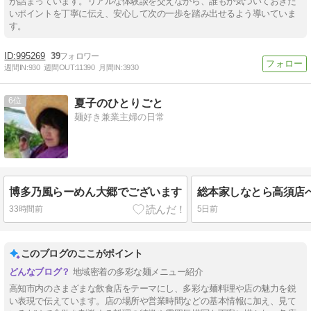
が詰まっています。リアルな体験談を交えながら、誰もが気づいておきた
いポイントを丁寧に伝え、安心して次の一歩を踏み出せるよう導いていま
す。
995269
39
週間IN:
930
週間OUT:
11390
月間IN:
3930
6
夏子のひとりごと
麺好き兼業主婦の日常
博多乃風らーめん大郷でございます
総本家しなとら高須店
33時間前
5日前
このブログのここがポイント
地域密着の多彩な麺メニュー紹介
高知市内のさまざまな飲食店をテーマにし、多彩な麺料理や店の魅力を鋭
い表現で伝えています。店の場所や営業時間などの基本情報に加え、見て