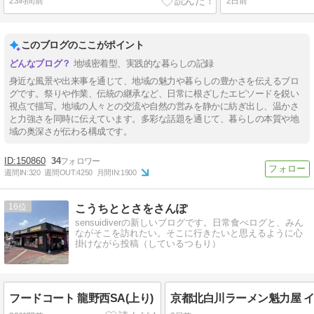
23時間前
2日前
このブログのここがポイント
地域密着型、実践的な暮らしの記録
身近な風景や出来事を通じて、地域の魅力や暮らしの豊かさを伝えるブロ
グです。祭りや作業、伝統の継承など、日常に根ざしたエピソードを鋭い
視点で描写。地域の人々との交流や自然の営みを静かに紡ぎ出し、温かさ
と力強さを同時に伝えています。多彩な話題を通じて、暮らしの本質や地
域の奥深さが伝わる構成です。
150860
34
週間IN:
320
週間OUT:
4250
月間IN:
1900
16
こうちととさをさんぽ
sensuidiverの新しいブログです。日常食べログと、みん
ながそこを訪れたい。そこに行きたいと思えるように心
掛けながら投稿（しているつもり）
フードコート 龍野西SA(上り)