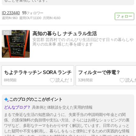
ることを重視しています。
233440
55
週間IN:
960
週間OUT:
11100
月間IN:
4160
5
高知の暮らし ナチュラル生活
安芸郡 芸西村での のんびり生活日記です日々の暮らしや
周りの出来事 感じた事を綴ります
ちよテラキッチン SORA ランチ
フィルターで停電？
8時間前
32時間前
このブログのここがポイント
具体例と体験談を交えた実用的情報
まるで身近な生活の知恵袋のように、失業手当の申請時期や年金との関
係、介護保険料の負担増や支払い方法、さらにはお得なショッピングの裏
ワザなど、多彩なテーマをわかりやすく解説しています。日常のちょっと
した疑問や不安を解消し、暮らしをもっと便利にするための実践的な情報