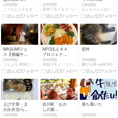
り)
22時間前
22時間前
23時間前
高知ぐるぐるゴハン
こうちととさをさんぽ
なんちゃじゃない
MASUMIフェ
NPO法人８４
意外
ス【後編サプ
プロジェクト
ライズ】
総会後の懇親
24時間前
23時間前
23時間前
腰ひも屋-weBLOG
こんぶろ-高知の酒屋ブログ
高知のモノ・コト・ヒトカタログ
会は『華珍
園』
えびす屋・ま
佐川町「おか
落ち着いた
がみ弁当/らっ
しの家
きょう/梅干し
Repos(ルポ)」
29時間前
24時間前
25時間前