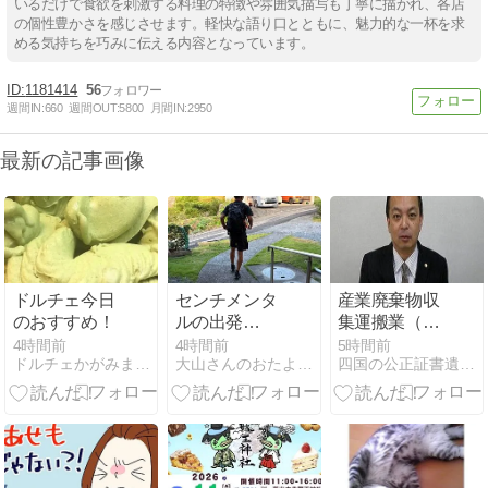
いるだけで食欲を刺激する料理の特徴や雰囲気描写も丁寧に描かれ、各店
の個性豊かさを感じさせます。軽快な語り口とともに、魅力的な一杯を求
める気持ちを巧みに伝える内容となっています。
1181414
56
週間IN:
660
週間OUT:
5800
月間IN:
2950
最新の記事画像
ドルチェ今日
センチメンタ
産業廃棄物収
のおすすめ！
ルの出発
集運搬業（積
式！！
替え・保管を
4時間前
4時間前
5時間前
ドルチェかがみままのブログ
大山さんのおたより。
四国の公正証書遺言・相続・時効援用｜大塩行政書士
含まない）の
許可申請書類