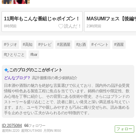
11周年もこんな番組じゃポイズン！
MASUMIフェス【後
8時間前
23時間前
#ラジオ
#高知
#テレビ
#居酒屋
#お酒
#イベント
#酒屋
#ひとりごと
#bar
このブログのここがポイント
高評価獲得の希少銘柄紹介
日本酒や酒類の魅力を絶妙な言葉選びで伝えており、国内外の品評会受賞
情報や特色ある製造工程に焦点を当てています。銘柄の個性や限定性、飲
み心地を丁寧に紹介し、その背景にある技術や歴史、さらにはブランドの
ストーリーを盛り込むことで、読者に新しい発見と深い満足感を与えてい
ます。また、ユーモアや親しみやすさも巧みに織り交ぜられ、読み進める
手を止めさせない工夫がみられるのが特徴的です。
2075084
66
週間IN:
2220
週間OUT:
8430
月間IN:
9550