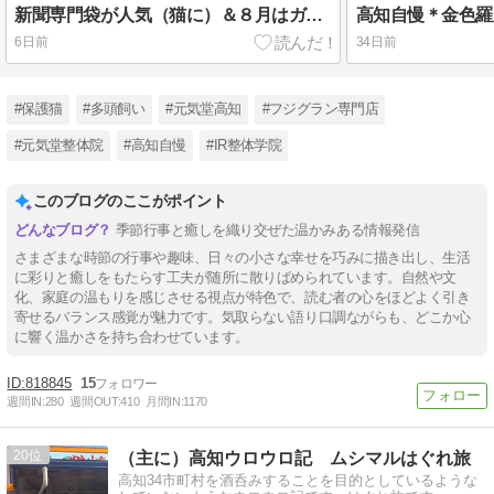
新聞専門袋が人気（猫に）＆８月はガラポンほか企画色々♪
6日前
34日前
#保護猫
#多頭飼い
#元気堂高知
#フジグラン専門店
#元気堂整体院
#高知自慢
#IR整体学院
このブログのここがポイント
季節行事と癒しを織り交ぜた温かみある情報発信
さまざまな時節の行事や趣味、日々の小さな幸せを巧みに描き出し、生活
に彩りと癒しをもたらす工夫が随所に散りばめられています。自然や文
化、家庭の温もりを感じさせる視点が特色で、読む者の心をほどよく引き
寄せるバランス感覚が魅力です。気取らない語り口調ながらも、どこか心
に響く温かさを持ち合わせています。
818845
15
週間IN:
280
週間OUT:
410
月間IN:
1170
20
（主に）高知ウロウロ記 ムシマルはぐれ旅
高知34市町村を酒呑みすることを目的としているような