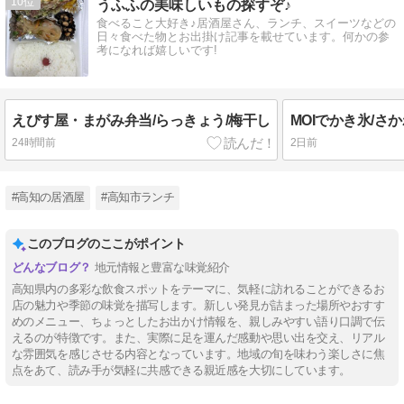
10
うふふの美味しいもの探すぞ♪
食べること大好き♪居酒屋さん、ランチ、スイーツなどの
日々食べた物とお出掛け記事を載せています。何かの参
考になれば嬉しいです!
えびす屋・まがみ弁当/らっきょう/梅干し
MOIでかき氷/さか
24時間前
2日前
#高知の居酒屋
#高知市ランチ
このブログのここがポイント
地元情報と豊富な味覚紹介
高知県内の多彩な飲食スポットをテーマに、気軽に訪れることができるお
店の魅力や季節の味覚を描写します。新しい発見が詰まった場所やおすす
めのメニュー、ちょっとしたお出かけ情報を、親しみやすい語り口調で伝
えるのが特徴です。また、実際に足を運んだ感動や思い出を交え、リアル
な雰囲気を感じさせる内容となっています。地域の旬を味わう楽しさに焦
点をあて、読み手が気軽に共感できる親近感を大切にしています。