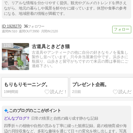
で、リアルな情報を分かりやすく提供。観光やグルメのトレンドを押さえ
ながら、地元の暮らしや風景を鮮やかに綴っています。休憩や食事の参考
になる、地域密着の情報が満載です。
1928270
36
週間IN:
510
週間OUT:
3950
月間IN:
2120
12
古道具ときどき猫
古道具やアンティークの他に自分の好きなモノを蒐集し
製作し並べています。只今弁当屋兼任中です。浜歩きに
瓶掘り、山歩きと留守がちですので来店の際は事前にご
連絡下さい。
もりもりモーニング。
プレゼント企画。
19時間前
2日前
このブログのここがポイント
日常の情景と自然の織り成す静かな記録
四季折々の植物や自然の営みを丁寧に綴った観察記録。庭の植物育成や海
辺の貝殻収集など、多彩な趣味を通じて日々の変化を映し出します。写真