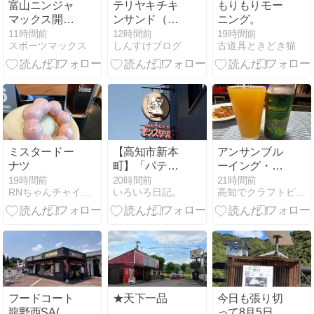
富山ニンジャ
テリヤキチキ
もりもりモー
マックス開催
ンサンド（ピ
ニング。
中！
ザーラ監修）
11時間前
12時間前
19時間前
スポーツマックス
しんすけブログ
古道具ときどき猫
ミスタードー
【高知市新本
アンサンブル
ナツ
町】「パティ
ーイング・カ
スリー＋カフ
リナ
19時間前
20時間前
21時間前
RNちゃんチャイコフスキーの「自分用ブログ」
いろいろ日記。
高知でクラフトビール...たまに色々
ェ モンスリー
ル（Pâtisserie
＋cafe Mon
sourire）」へ
行く。
フードコート
★天下一品
今日も張り切
龍野西SA(上
って8月5日