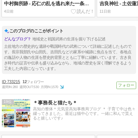
中村御所跡 - 応仁の乱を逃れ来た一条教房の居館で没落後、一條神社となる
4日前
11日前
このブログのここがポイント
地域史と戦国武将の生涯を掘り下げる記述
土佐地方の歴史的な遺跡や戰国時代の武将について詳細に記述したもので
す。長宗我部氏や山田氏、吉田氏などの家系や城跡に焦点を当て、各地点
の逸話や人物の生涯を歴史的背景とともに丁寧に紐解いています。古き良
き時代の証言や伝承も盛り込みながら、地域の歴史を深く理解できるよう
工夫した内容になっています。
733215
12
週間IN:
280
週間OUT:
530
月間IN:
1570
19
＊事務長と猫たち＊
高知の整体＊元気堂高知事務局ブログ ＊ 子育て中は色々
綴ってきました。最近は猫中心です。一緒に和んで貰え
ると嬉しいです♪