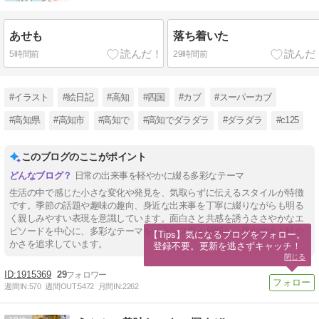
あせも
落ち着いた
5時間前
29時間前
#イラスト
#絵日記
#高知
#四国
#カブ
#スーパーカブ
#高知県
#高知市
#高知で
#高知でダラダラ
#ダラダラ
#c125
このブログのここがポイント
日常の出来事を軽やかに綴る多彩なテーマ
生活の中で感じた小さな変化や発見を、気取らずに伝えるスタイルが特徴
です。季節の話題や趣味の趣向、身近な出来事を丁寧に綴りながらも明る
く親しみやすい表現を意識しています。面白さと共感を誘うささやかなエ
ピソードを中心に、多彩なテーマをバランス良く展開し、見やすさと軽や
【Tips】気になるブログをフォロー。

かさを追求しています。
登録不要。更新を逃さずキャッチ！
閉じる
1915369
29
週間IN:
570
週間OUT:
5472
月間IN:
2262