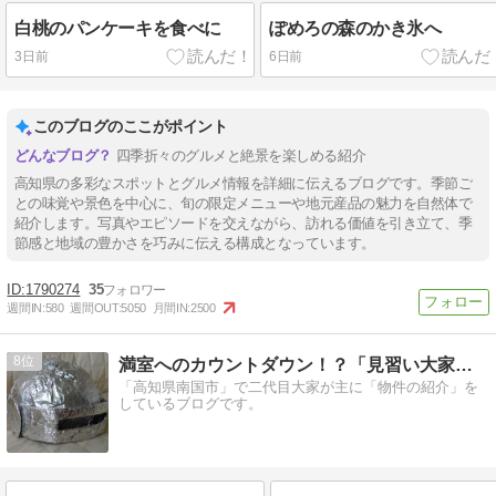
白桃のパンケーキを食べに
ぽめろの森のかき氷へ
3日前
6日前
このブログのここがポイント
四季折々のグルメと絶景を楽しめる紹介
高知県の多彩なスポットとグルメ情報を詳細に伝えるブログです。季節ご
との味覚や景色を中心に、旬の限定メニューや地元産品の魅力を自然体で
紹介します。写真やエピソードを交えながら、訪れる価値を引き立て、季
節感と地域の豊かさを巧みに伝える構成となっています。
1790274
35
週間IN:
580
週間OUT:
5050
月間IN:
2500
8
満室へのカウントダウン！？「見習い大家のぼや日記」
「高知県南国市」で二代目大家が主に「物件の紹介」を
しているブログです。