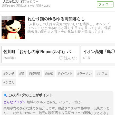
2024133
29
週間IN:
530
週間OUT:
8740
月間IN:
2080
11
ねむり猫のゆるゆる高知暮らし
2人暮らしの夫婦が高知のおいしいお店探し、キャンプ、
イベントなどゆるゆると暮らす日々を書いてます。保護
猫出身の笹かまと茶トラの兄妹も時々登場してます。
佐川町「おかしの家 Repos(ルポ)」パティシエが作るかき氷、生ショコラといちごミルク
25時間前
4日前
#ランチ
#猫
#保護猫
#高知
#イベント
#ラーメン
#カフェ
#うどん
このブログのここがポイント
地域のグルメと観光、バラエティ豊か
高知県内の多彩な魅力を紹介します。絶品タコスや本格中華、伝統のうど
んにこだわりのカレー、地元の喫茶店や古民家カフェの優雅なひとときま