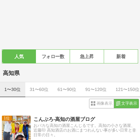
人気
フォロー数
急上昇
新着
高知県
1〜30位
31〜60位
61〜90位
91〜120位
121〜150位
画像表示
文字表示
1
こんぶろ-高知の酒屋ブログ
おバカな高知の酒屋こんじるです。高知の小さな酒屋、
近藤印 高知酒店のお酒にまつわんない事が多い日常と非
日常の日々。