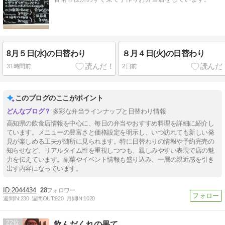
8月５日(水)の日替わり
８月４日(火)の日替わり
31時間前
2日前
このブログのここがポイント
多彩な弁当ラインナップと日替わり情報
高知県の飲食店情報を中心に、毎日の弁当やおすすめ料理を詳細に紹介し
ています。メニューの豊富さと価格設定を明示し、いつ訪れても新しい発
見が楽しめる工夫が随所に見られます。特に日替わりの情報や予約完売の
知らせなど、リアルタイム性を重視しつつも、親しみやすい表現で店の魅
力を伝えています。副菜やイベント情報も盛り込み、一層の親近感を引き
出す内容になっています。
2044434
28
週間IN:
230
週間OUT:
920
月間IN:
1020
22
飲んだくれの果て