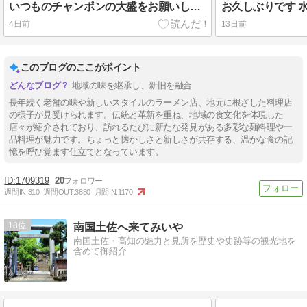
いつものチャンポンの大盛をお願いします
お久しぶりです 
4日前
13日前
このブログのここがポイント
地域の味を継承し、新旧を融合
長年続く老舗の味や新しいスタイルのラーメン店、地元に根ざした料理店
の様子が見受けられます。伝統と革新を重ね、地域の食文化を体現した
店々が紹介されており、訪れるたびに新たな発見がある多彩な麺料理や一
品料理が魅力です。ちょっと懐かしさと新しさが共存する、温かな食の記
憶を呼び覚ます仕立てとなっています。
1709319
20
週間IN:
310
週間OUT:
3880
月間IN:
1170
18
南国土佐へ来てみいや
南国土佐・高知の魅力と見所を歴史や史跡等の観光地を
含めて御紹介