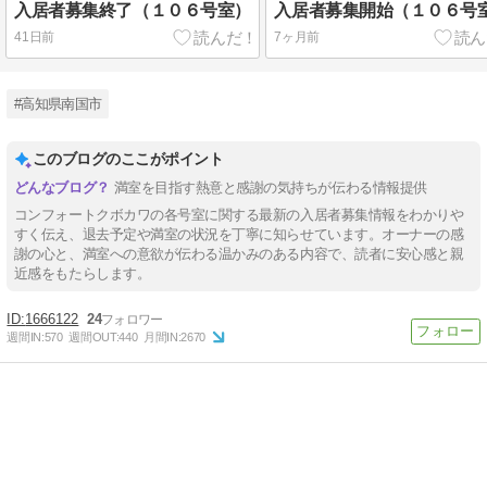
入居者募集終了（１０６号室）
入居者募集開始（１０６号
41日前
7ヶ月前
#高知県南国市
このブログのここがポイント
満室を目指す熱意と感謝の気持ちが伝わる情報提供
コンフォートクボカワの各号室に関する最新の入居者募集情報をわかりや
すく伝え、退去予定や満室の状況を丁寧に知らせています。オーナーの感
謝の心と、満室への意欲が伝わる温かみのある内容で、読者に安心感と親
近感をもたらします。
1666122
24
週間IN:
570
週間OUT:
440
月間IN:
2670