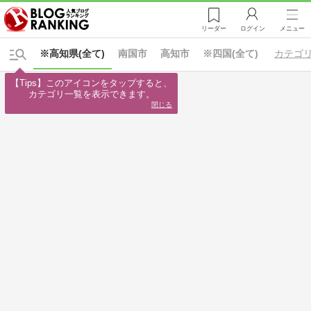
リーダー
ログイン
メニュー
※高知県(全て)
南国市
高知市
※四国(全て)
カテゴ
【Tips】このアイコンをタップすると、

カテゴリ一覧を表示できます。
閉じる