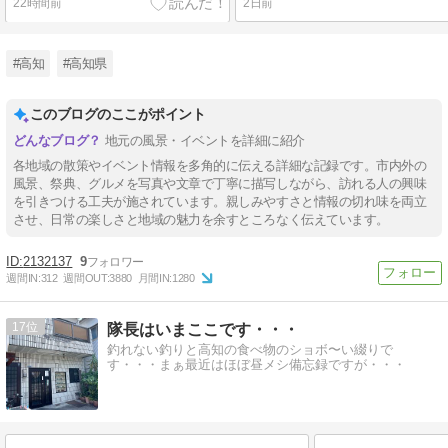
22時間前
2日前
#高知
#高知県
このブログのここがポイント
地元の風景・イベントを詳細に紹介
各地域の散策やイベント情報を多角的に伝える詳細な記録です。市内外の
風景、祭典、グルメを写真や文章で丁寧に描写しながら、訪れる人の興味
を引きつける工夫が施されています。親しみやすさと情報の切れ味を両立
させ、日常の楽しさと地域の魅力を余すところなく伝えています。
2132137
9
週間IN:
312
週間OUT:
3880
月間IN:
1280
17
隊長はいまここです・・・
釣れない釣りと高知の食べ物のショボ〜い綴りで
す・・・まぁ最近はほぼ昼メシ備忘録ですが・・・