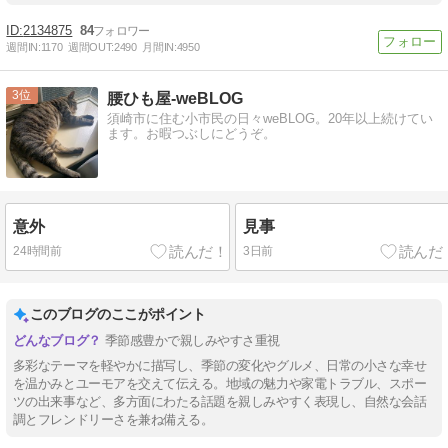
2134875
84
週間IN:
1170
週間OUT:
2490
月間IN:
4950
3
腰ひも屋-weBLOG
須崎市に住む小市民の日々weBLOG。20年以上続けてい
ます。お暇つぶしにどうぞ。
意外
見事
24時間前
3日前
このブログのここがポイント
季節感豊かで親しみやすさ重視
多彩なテーマを軽やかに描写し、季節の変化やグルメ、日常の小さな幸せ
を温かみとユーモアを交えて伝える。地域の魅力や家電トラブル、スポー
ツの出来事など、多方面にわたる話題を親しみやすく表現し、自然な会話
調とフレンドリーさを兼ね備える。