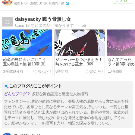
週間IN:
84
週間OUT:
56
月間IN:
420
daisysacky 戦う骨無し女
21
Case 12 想い出の品、預かります 56
恐竜の島に会いに行こう！
ジョーカーをつかまえろ！
なんてこった
宝の島続々編 第10章 真の
時をかける巫女…369
ラ？第3章 初
ヒーローは誰だ？…105
ト…６
3時間30分前
8時間前
10時間前
このブログのここがポイント
多彩な舞台設定と緻密な人物描写
ファンタジーと現実が絶妙に交錯し、登場人物の感情や考え方に深みを持
たせている。各章ごとに異なるテーマや雰囲気を持ちつつも、一貫した世
界観で読者を引き込む工夫が散りばめられている。探究や冒険、家族の絆
をテーマに展開し、読むたびに新たな発見と想像の余地を提供してくれ
る。細やかなディテール描写も光り、物語の深みを増している。