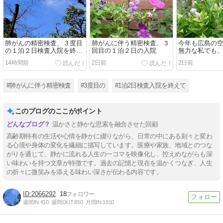
肺がんの精密検査、３度目
肺がんに伴う精密検査、３
今年も広島の
の１泊２日検査入院を終え
回目の１泊２日の入院
無力な私でも
て・・。
14時間前
2日前
2日前
#肺がんに伴う精密検査
#3度目の
#1泊2日検査入院を終えて
このブログのここがポイント
温かさと静かな思索を融合させた回顧
高齢期特有の生活や心情を静かに綴りながら、日常の中にある刻々と変わ
る心境や身体の変化を繊細に描写しています。医療や家族、地域とのつな
がりを通じて、静かに流れる人生の一コマを映像化し、控えめながらも深
い味わいを持つ文章が特徴です。過去の記憶と現在を温かくつなぎ、人生
の折々に微笑みを添える味わい深さが伝わる内容です。
2066292
18
週間IN:
410
週間OUT:
850
月間IN:
1910