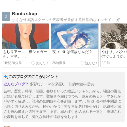
Boots strap
2
小さな外国語スクールの代表者が発信する日常的なエッセイ。 好奇心と知性的な笑いを心がけている。
もじりアーニ、模シャガー
夜 ＞ 昼 は何故なんだ？
やはり、バク
ル、マネ、、、
のでしょうか
1時間20分前
26時間前
2日前
このブログのここがポイント
多彩なテーマを深掘り、知的刺激を提供
芸術、歴史、科学、映画、書物といった幅広いジャンルから、独自の視点
と鋭い表現で紹介します。難解さを避けつつも、深みのあるテーマをわか
りやすく解説し、読者の知的好奇心を刺激します。現代社会や時事問題に
も鋭く切り込みながら、軽やかかつ丁寧な言葉選びを心がけ、話題性と深
さを兼ね備えた内容を展開します。思わず引き込まれる一文と、洗練され
た表現を通じて、知的な興味の追求を促します。