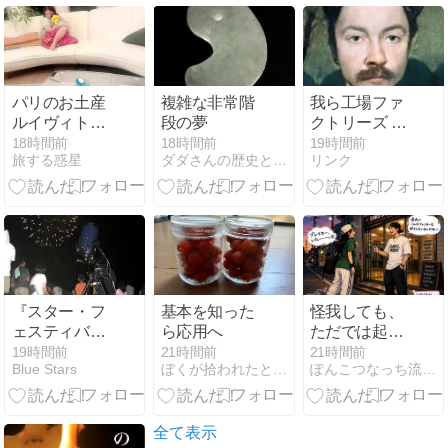
パリのお土産
複雑な非常階
我ら工場ファ
ルイヴィトン
段の夢
クトリーズ 第
のマフラーに
二話
18時間前
18時間前
19時間前
旅する惑星
ダダさんの歴史と人物
リンク
再会
『スター・フ
基本を知った
怪我しても、
ェスティバル
ら応用へ
ただでは起き
in ふじはし』
ない（笑）
19時間前
21時間前
21時間前
Blue Stars
ぼくが拾われたときの話をしよう
ぽんこつなっち流★STYLE
を偲ぶ『星空
【もうすぐ2
の集い in 藤
か月】
橋』
全て表示