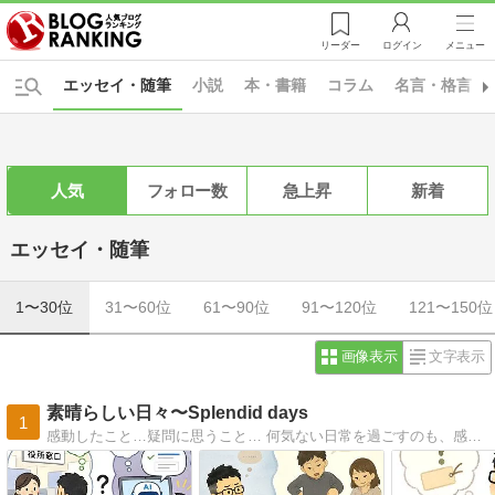
リーダー
ログイン
メニュー
エッセイ・随筆
小説
本・書籍
コラム
名言・格言・
人気
フォロー数
急上昇
新着
エッセイ・随筆
1〜30位
31〜60位
61〜90位
91〜120位
121〜150位
画像表示
文字表示
素晴らしい日々〜Splendid days
1
感動したこと…疑問に思うこと… 何気ない日常を過ごすのも、感謝に満ちた日々を過ごすのも自分次第…