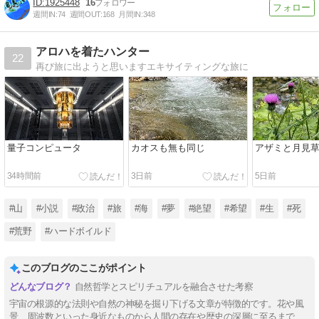
1925448
16
週間IN:
74
週間OUT:
168
月間IN:
348
アロハを着たハンター
22
再び旅に出ようと思いますエキサイティングな旅に
量子コンピュータ
カオスも無も同じ
アザミと月見
34時間前
3日前
5日前
#山
#小説
#政治
#旅
#海
#夢
#絶望
#希望
#生
#死
#荒野
#ハードボイルド
このブログのここがポイント
自然哲学とスピリチュアルを融合させた考察
宇宙の根源的な法則や自然の神秘を掘り下げる文章が特徴的です。花や風
景、周波数といった身近なものから人間の存在や歴史の深層に至るまで、