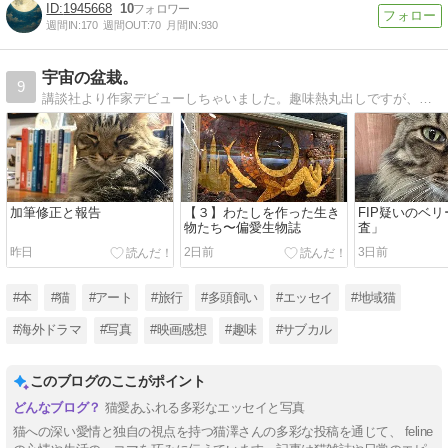
1945668
10
週間IN:
170
週間OUT:
70
月間IN:
930
宇宙の盆栽。
9
講談社より作家デビューしちゃいました。趣味熱丸出しですが、ホロリ話やら笑い話と、「小さな幸せ」、お届け致します。
加筆修正と報告
【３】わたしを作った生き
FIP疑いのベ
物たち〜偏愛生物誌
査」
昨日
2日前
3日前
#本
#猫
#アート
#旅行
#多頭飼い
#エッセイ
#地域猫
#海外ドラマ
#写真
#映画感想
#趣味
#サブカル
このブログのここがポイント
猫愛あふれる多彩なエッセイと写真
猫への深い愛情と独自の視点を持つ猫澤さんの多彩な投稿を通じて、 feline