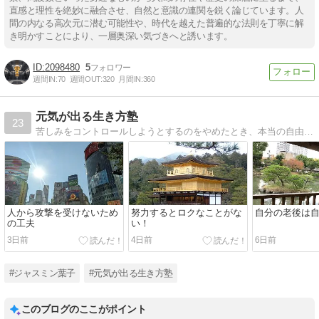
直感と理性を絶妙に融合させ、自然と意識の連関を鋭く論じています。人
間の内なる高次元に潜む可能性や、時代を越えた普遍的な法則を丁寧に解
き明かすことにより、一層奥深い気づきへと誘います。
2098480
5
週間IN:
70
週間OUT:
320
月間IN:
360
元気が出る生き方塾
23
苦しみをコントロールしようとするのをやめたとき、本当の自由が始まります。私の波乱の軌跡とノンデュアリティーの視点を交え、このブログが、あなたにとって、世の中の不条理を乗り越え、少しでも気楽に生きるためのヒントとなれば幸いです。
人から攻撃を受けないため
努力するとロクなことがな
自分の老後は
の工夫
い！
3日前
4日前
6日前
#ジャスミン葉子
#元気が出る生き方塾
このブログのここがポイント