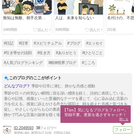
無知は無敵、相手次第…
人は、未来を知らない
名付けの、不
14時間前
33時間前
2日前
#日記
#日常
#スピリチュアル
#ブログ
#エッセイ
#引き寄せの法則
#生き方
#ありがとう
#ひとりごと
#人気ブログランキング
#精神世界ブログ
#こころ
このブログのここがポイント
季節や日常に潜む、静かな共感と感動
季節や日々の何気ない瞬間に宿る深い感情を鋭く、詩的に表現している。
童心や記憶、感傷といった普遍的なテーマを通じて、心に染み込む言葉の
力を伝える。感覚に訴えかける丹念な描写は、時を超えた共感と気づきを
促し、やさしいながらも心の奥底に残る余韻を生み出す。心に寄り添う、
【Tips】気になるブログをフォロー。

登録不要。更新を逃さずキャッチ！
静かで巧みな言葉の旋律を聴く場所だ。
閉じる
2049593
38
週間IN:
490
週間OUT:
1030
月間IN:
2300