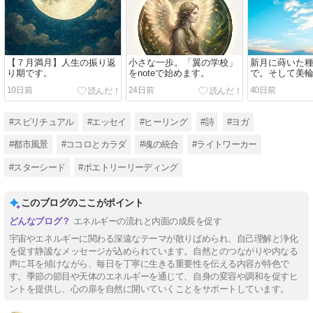
【７月満月】人生の振り返
小さな一歩。「翼の学校」
新月に蒔いた
り期です。
をnoteで始めます。
で。そして美
へ。
10日前
24日前
40日前
#スピリチュアル
#エッセイ
#ヒーリング
#詩
#ヨガ
#都市風景
#ココロとカラダ
#魂の統合
#ライトワーカー
#スターシード
#ポエトリーリーディング
このブログのここがポイント
エネルギーの流れと内面の成長を促す
宇宙やエネルギーに関わる深遠なテーマが散りばめられ、自己理解と浄化
を促す静謐なメッセージが込められています。自然とのつながりや内なる
声に耳を傾けながら、毎日を丁寧に生きる重要性を伝える内容が特色で
す。季節の節目や天体のエネルギーを通じて、自身の変容や調和を促すヒ
ントを提供し、心の扉を自然に開いていくことをサポートしています。