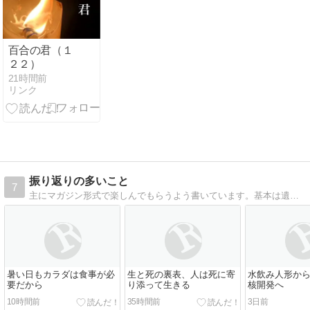
百合の君（１
２２）
21時間前
リンク
振り返りの多いこと
7
主にマガジン形式で楽しんでもらうよう書いています。基本は遺言のようなもの。若い世代や他の人々に、生きてきた振り返りのバトン。気持ちを共有できればいいのに。
暑い日もカラダは食事が必
生と死の裏表、人は死に寄
水飲み人形か
要だから
り添って生きる
核開発へ
10時間前
35時間前
3日前