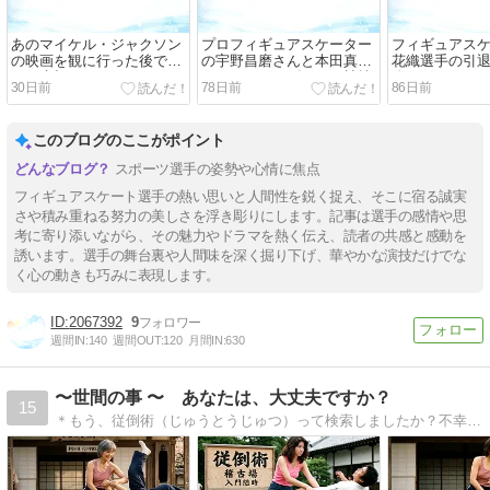
あのマイケル・ジャクソン
プロフィギュアスケーター
フィギュアス
の映画を観に行った後で知
の宇野昌磨さんと本田真凛
花織選手の引
った大切なことは・・
さんがアイスダンスで競技
改めていいな
30日前
78日前
86日前
復帰するそうです！
は・・
このブログのここがポイント
スポーツ選手の姿勢や心情に焦点
フィギュアスケート選手の熱い思いと人間性を鋭く捉え、そこに宿る誠実
さや積み重ねる努力の美しさを浮き彫りにします。記事は選手の感情や思
考に寄り添いながら、その魅力やドラマを熱く伝え、読者の共感と感動を
誘います。選手の舞台裏や人間味を深く掘り下げ、華やかな演技だけでな
く心の動きも巧みに表現します。
2067392
9
週間IN:
140
週間OUT:
120
月間IN:
630
〜世間の事 〜 あなたは、大丈夫ですか？
15
＊もう、従倒術（じゅうとうじゅつ）って検索しましたか？不幸はたたみ掛け、容赦しません。しかし、その人生も運命なのでしょう。世間の事や人生のエピソードを中心にエッセイ。