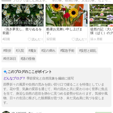
ブログで楽しむ純文学。 本の事。映画の事。人生の事。ちょっぴり笑えてちょっぴり泣けるエッセイ集。
〈浅き夢見し、散りぬるを
酷暑お見舞い申し上げま
徒然の記〈大
前篇〉
す。
獏（ばく）の
ィ〉
4日前
12日前
11ヶ月前
#骨折
#入院
#魔女
#足の痺れ
#緊急手術
#妄想と錯乱
#9月16日
#謎の怪物
このブログのここがポイント
季節変化と自然現象を繊細に描写
四季折々の風景や自然の営みを鋭い切り口で綴ることを特徴としていま
す。花や雪、気象の変容を通じて、時の流れと共に変わりゆく世界に焦点
を当て、身近な自然の息吹を静かに見つめる姿勢が伝わります。気候や風
物、日々の生活に根ざした観察眼が息づき、未だ見ぬ美に気づを促しま
す。