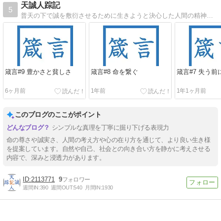
天誠人踪記
5
普天の下で誠を敷衍させるために生きようと決心した人間の精神の踪跡を記したもの
箴言#9 豊かさと貧しさ
箴言#8 命を繋ぐ
箴言#7 失う前
6ヶ月前
1年前
1年1ヶ月前
このブログのここがポイント
シンプルな真理を丁寧に掘り下げる表現力
命の尊さや誠実さ、人間の考え方や心の在り方を通じて、より良い生き様
を提案しています。自然や自己、社会との向き合い方を静かに考えさせる
内容で、深みと浸透力があります。
2113771
9
週間IN:
390
週間OUT:
540
月間IN:
1930