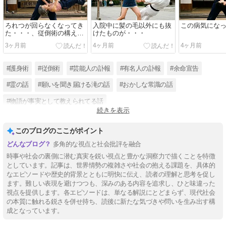
ろれつが回らなくなってき
入院中に髪の毛以外にも抜
この病気にな
た・・・、従倒術の構えと
けたものが・・・
は
3ヶ月前
4ヶ月前
4ヶ月前
#護身術
#従倒術
#芸能人の訃報
#有名人の訃報
#余命宣告
#霊の話
#願いを聞き届ける滝の話
#おかしな常識の話
#物語が事実として教えられてる話
続きを表示
#間違いも共有で事実に成ってしまう話
#不幸な話
#冬のソナタ
このブログのここがポイント
多角的な視点と社会批評を融合
時事や社会の裏側に潜む真実を鋭い視点と豊かな洞察力で描くことを特徴
としています。記事は、世界情勢の複雑さや社会の抱える課題を、具体的
なエピソードや歴史的背景とともに明快に伝え、読者の理解と思考を促し
ます。難しい表現を避けつつも、深みのある内容を追求し、ひと味違った
視点を提供します。各エピソードは、単なる解説にとどまらず、現代社会
の本質に触れる鋭さを併せ持ち、読後に新たな気づきや問いを生み出す構
成となっています。