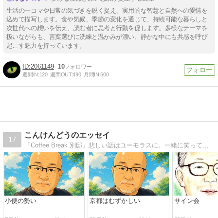
生活の一コマや日常の気づきを鋭く捉え、実用的な智慧と自然への愛情を
込めて描写します。食や気候、季節の変化を通じて、持続可能な暮らしと
次世代への想いを伝え、読む者に思考と行動を促します。多様なテーマを
扱いながらも、言葉選びに洗練と温かみが漂い、静かな中にも共感を呼び
起こす魅力を持っています。
2061149
10
週間IN:
120
週間OUT:
490
月間IN:
600
こんけんどうのエッセイ
17
「Coffee Break 別邸」悲しい話はユーモラスに。一緒に笑ってもらえれば ^_^
小便の勢い
京都はむずかしい
サイン会