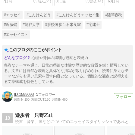
7日前
38日前
68日前
#エッセイ
#こんけんどう
#こんけんどうエッセイ集
#随筆春秋
#近藤健
#龍谷大学
#肥後藩参百石米良家
#宅建士
#エッセイスト
このブログのここがポイント
心理や身体の繊細な観察と表現力
多彩なテーマを通じ、日常の些細な体験や歴史的な背景を鋭く描写してい
る。文章には自然な表現と具体的な描写が散りばめられ、読者に身近なテ
ーマながらも深い思索を促す内容となっている。個性的な観点と説得力あ
る文章構成を特色としている。
1599098
5
週間IN:
100
週間OUT:
150
月間IN:
460
遊歩者 只野乙山
18
読書、音楽、酒などについてのエッセイスタイリッシュであれという理想から離れていくことへのささやかなる抵抗の試み