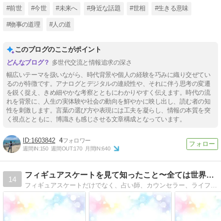
#前世
#今世
#未来へ
#身近な話題
#世相
#生きる意味
#物事の道理
#人の道
このブログのここがポイント
多世代交流と情報追求の深さ
幅広いテーマを扱いながら、時代背景や個人の経験を巧みに織り交ぜてい
るのが特徴です。アナログとデジタルの連続性や、それに伴う思考の変遷
を鋭く捉え、きめ細やかな考察とともにわかりやすく伝えます。時代の流
れを背景に、人生の実体験や社会の動向を鮮やかに映し出し、読む者の知
性を刺激します。言葉の選び方や表現には工夫を凝らし、情報の本質を突
く視点とともに、博識さも感じさせる文章構成となっています。
1603842
4
週間IN:
150
週間OUT:
170
月間IN:
640
フィギュアスケートを見て知ったこと〜全ては世界を映し出す鏡
14
フィギュアスケートだけでなく、占い師、カウンセラー、ライフコンサルタントとして感じたことや思ったこと、大切なことを伝えます。