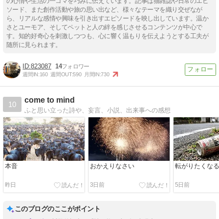
の心情や生活の一コマを巧みに伝えています。記事は猫雑誌や日常のエピ
ソード、また創作活動や旅の思い出など、様々なテーマを織り交ぜなが
ら、リアルな感情や興味を引き出すエピソードを映し出しています。温か
さとユーモア、そしてペットと人の絆を感じさせるコンテンツが中心で
す。知的好奇心を刺激しつつも、心に響く温もりを伝えようとする工夫が
随所に見られます。
823087
14
週間IN:
160
週間OUT:
590
月間IN:
730
come to mind
10
ふと思い立った詩や、妄言、小説、出来事への感想
本音
おかえりなさい
転がりたくな
昨日
3日前
5日前
このブログのここがポイント