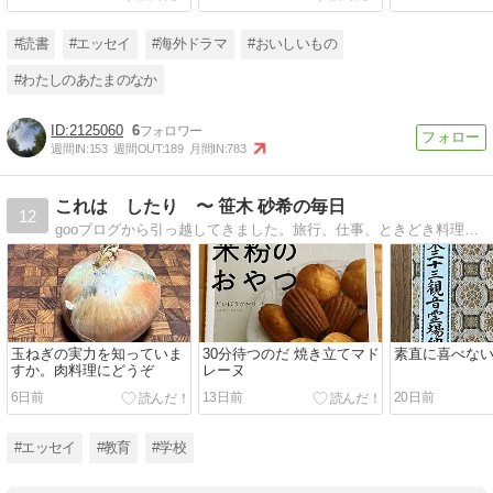
#読書
#エッセイ
#海外ドラマ
#おいしいもの
#わたしのあたまのなか
2125060
6
週間IN:
153
週間OUT:
189
月間IN:
783
これは したり 〜 笹木 砂希の毎日
12
gooブログから引っ越してきました。旅行、仕事、ときどき料理。私のワハハな日常を紹介します。
玉ねぎの実力を知っていま
30分待つのだ 焼き立てマド
素直に喜べな
すか。肉料理にどうぞ
レーヌ
6日前
13日前
20日前
#エッセイ
#教育
#学校