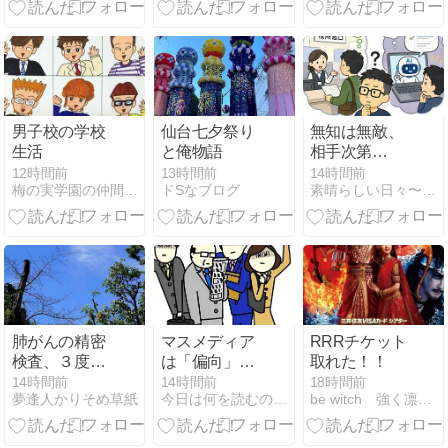
ト…６
男子校の学校
仙台七夕祭り
無知は無敵、
生活
と俺物語
相手次第…
12時間前
13時間前
14時間前
梅の実学園の仲間たち
ドSなブログ
素晴らしい日々〜Splendid days
肺がんの精密
マスメディア
RRRチケット
検査、３度目
は「偏向」し
取れた！！
の１泊２日検
ている？
14時間前
14時間前
18時間前
夢逢人かりそめ草紙
今日は何を読むのやら？（雨彦の読み散らかしの記）
be witch 強く凛々しく逞しく
査入院を終え
て・・。