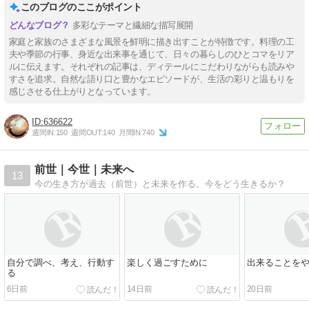
このブログのここがポイント
多彩なテーマと繊細な描写展開
家庭と家族のさまざまな風景を鮮明に描き出すことが特徴です。料理の工
夫や季節の行事、身近な出来事を通じて、日々の暮らしのひとコマをリア
ルに伝えます。それぞれの記事は、ディテールにこだわりながらも読みや
すさを追求。自然な語り口と豊かなエピソードが、生活の彩りと温もりを
感じさせる仕上がりとなっています。
636622
週間IN:
150
週間OUT:
140
月間IN:
740
前世｜今世｜未来へ
13
今の生き方が過去（前世）と未来を作る。今をどう生きるか？
自分で調べ、考え、行動す
楽しく過ごすために
出来ることを
る
6日前
14日前
20日前