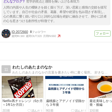
哲学的視点と感情を掬い上げる表現力
人間の内面や人生の曖昧さを鋭く掘り下げ、深い思索と感情の交錯を描写
しています。自己や社会の矛盾、葛藤、希望や絶望を包み隠さず表現し、
心の奥底に響く鋭い切り口と詩的な比喩を絶妙に融合させて、静かに読者
の心を惹きつける創作性が特徴です。
2072660
8
週間IN:
160
週間OUT:
320
月間IN:
660
わたしのあたまのなか
11
わたしのあたまのなかの言葉を書きたい時に書く場所。 好きな本や好きな海外ドラマ、映画の感想や、お出かけの記録や日々の中で思ったことなど。大阪府枚方市出身、京都府在住。散歩が好き。
Netflix再チャレンジ（6か月
扁桃腺とアデノイド切除か
最近美味しかっ
～1年1か月目）
ら３年後
発・後編
2日前
9日前
13日前