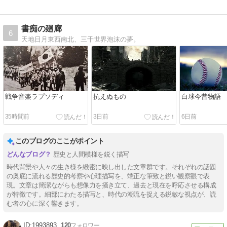
書痴の廻廊
6
天地日月東西南北、三千世界泡沫の夢。
戦争音楽ラプソディ
抗えぬもの
白球今昔物語
35時間前
3日前
6日前
このブログのここがポイント
歴史と人間模様を鋭く描写
時代背景や人々の生き様を緻密に映し出した文章群です。それぞれの話題
の奥底に流れる歴史的考察や心理描写を、端正な筆致と鋭い観察眼で表
現。文章は簡潔ながらも想像力を掻き立て、過去と現在を呼応させる構成
が特徴です。細部にわたる描写と、時代の潮流を捉える鋭敏な視点が、読
む者の心に深く響きます。
1993893
120