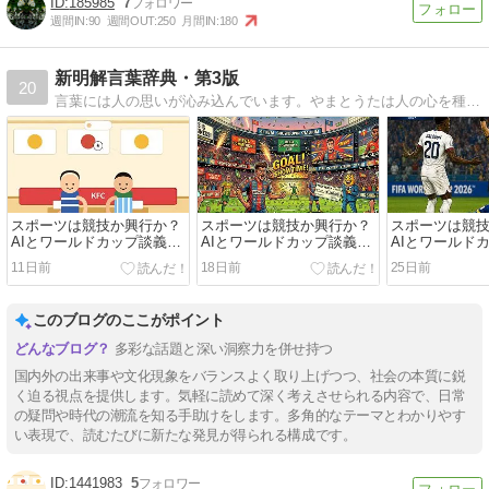
185985
7
週間IN:
90
週間OUT:
250
月間IN:
180
新明解言葉辞典・第3版
20
言葉には人の思いが沁み込んでいます。やまとうたは人の心を種としてよろづの言の葉とぞなれりける─古今和歌集仮名序
スポーツは競技か興行か？
スポーツは競技か興行か？
スポーツは競
AIとワールドカップ談義
AIとワールドカップ談義
AIとワールド
（下）
（中）
（上）
11日前
18日前
25日前
このブログのここがポイント
多彩な話題と深い洞察力を併せ持つ
国内外の出来事や文化現象をバランスよく取り上げつつ、社会の本質に鋭
く迫る視点を提供します。気軽に読めて深く考えさせられる内容で、日常
の疑問や時代の潮流を知る手助けをします。多角的なテーマとわかりやす
い表現で、読むたびに新たな発見が得られる構成です。
1441983
5