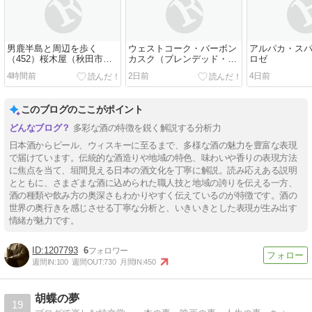
男鹿半島と周辺を歩く
ウェストコーク・バーボン
アルパカ・ス
（452）桜木屋（秋田市仁
カスク（ブレンデッド・ア
ロゼ
井田）
イリッシュ）
4時間前
2日前
4日前
このブログのここがポイント
多彩な酒の特徴を鋭く解説する分析力
日本酒からビール、ウィスキーに至るまで、多様な酒の魅力を豊富な表現
で届けています。伝統的な酒造りや地域の特色、味わいや香りの表現方法
に焦点を当て、垣間見える日本の酒文化を丁寧に解説。読み応えある説明
とともに、さまざまな酒に込められた職人技と地域の誇りを伝える一方、
酒の種類や飲み方の奥深さもわかりやすく伝えているのが特徴です。酒の
世界の奥行きを感じさせる丁寧な分析と、いきいきとした表現が生み出す
情緒が魅力です。
1207793
6
週間IN:
100
週間OUT:
730
月間IN:
450
胡蝶の夢
19