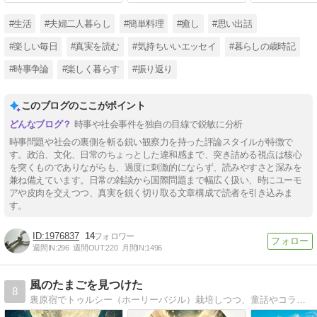
#生活
#夫婦二人暮らし
#簡単料理
#癒し
#思い出話
#楽しい毎日
#真実を読む
#気持ちいいエッセイ
#暮らしの歳時記
#時事争論
#楽しく暮らす
#振り返り
このブログのここがポイント
時事や社会事件を独自の目線で鋭敏に分析
時事問題や社会の裏側を斬る鋭い観察力を持った評論スタイルが特徴で
す。政治、文化、日常のちょっとした違和感まで、突き詰める視点は核心
を突くものでありながらも、過度に刺激的にならず、読みやすさと深みを
兼ね備えています。日常の雑談から国際問題まで幅広く扱い、時にユーモ
アや皮肉を交えつつ、真実を鋭く切り取る文章構成で読者を引き込みま
す。
1976837
14
週間IN:
296
週間OUT:
220
月間IN:
1496
風のたまごを見つけた
8
裏原宿でトゥルシー（ホーリーバジル）栽培しつつ、童話やコラムを執筆。光や風、水や土のような言葉をシェアしたいと願う。テーマはこの宇宙を生きる、静かなときめき。