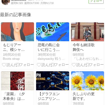
週間IN:
320
週間OUT:
690
月間IN:
1710
最新の記事画像
もじりアー
恐竜の島に会
今年も納涼歌
ニ、模シャガ
いに行こう！
舞伎へ
ール、マ
宝の島続々編
1時間20分前
3時間30分前
5時間前
Boots strap
daisysacky 戦う骨無し女
『しあわせになれるブログ』
ネ、、、
第10章 真のヒ
ーローは誰
だ？…105
「楽園」（夕
【グラフエン
久しぶりの更
木春央）は方
ジニアリン
新です。
舟・十戒を読
グ】AIエージ
5時間前
6時間前
7時間前