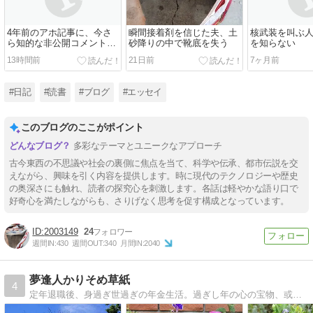
4年前のアホ記事に、今さ
瞬間接着剤を信じた夫、土
核武装を叫ぶ
ら知的な非公開コメントが
砂降りの中で靴底を失う
を知らない
来た
13時間前
21日前
7ヶ月前
#日記
#読書
#ブログ
#エッセイ
このブログのここがポイント
多彩なテーマとユニークなアプローチ
古今東西の不思議や社会の裏側に焦点を当て、科学や伝承、都市伝説を交
えながら、興味を引く内容を提供します。時に現代のテクノロジーや歴史
の奥深さにも触れ、読者の探究心を刺激します。各話は軽やかな語り口で
好奇心を満たしながらも、さりげなく思考を促す構成となっています。
2003149
24
週間IN:
430
週間OUT:
340
月間IN:
2040
夢逢人かりそめ草紙
4
定年退職後、身過ぎ世過ぎの年金生活。過ぎし年の心の宝物、或いは日常生活のあふれる思いを真摯に、ときには楽しく投稿【夢逢人かりそめ草紙 】