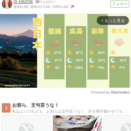
1062536
19
週間IN:
450
週間OUT:
1300
月間IN:
1900
もっと見る
arrow_forward_ios
Powered by 
GliaStudios
Mute
お前ら、文句言うな！
3
私はよいけれども、お前らは文句言うな！ 好き勝手書かせてもらう。