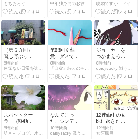
もちおろぐ
中年独身男のお役立ち情報局
晩婚ですが ドイツ人とスピード結婚しました
んでなくても
ェントの限界
OK？感想とお
を突破する！
すすめ度まと
め★3.7
（第６３回）
第63回文藝
ジョーカーを
習志野ぶっく
賞、ダメでし
つかまえろ！
さろん 開催
た。（日記）
時をかける巫
8時間前
8時間前
8時間前
何気ない日常を楽しみながら‥‥
『自称』詩人のチラシの裏。
daisysacky 戦う骨無し女
女…369
スポットクー
なんてこっ
12連勤中の女
ラー（移動式
た、シンデレ
医に起きた体
エアコン）を
ラ？第3章 初
の変化
8時間前
10時間前
12時間前
坊さんブログ、水茎の跡。
daisysacky 戦う骨無し女
女医風呂
入れました
めてのデー