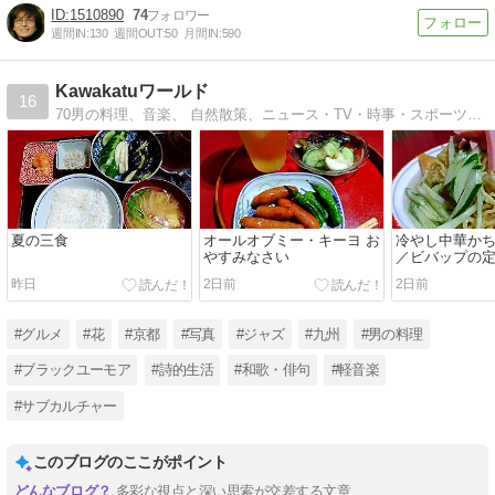
1510890
74
週間IN:
130
週間OUT:
50
月間IN:
590
Kawakatuワールド
16
70男の料理、音楽、 自然散策、ニュース・TV・時事・スポーツの愚痴や賛美とか、なんでもあり
夏の三食
オールオブミー・キーヨ お
冷やし中華か
やすみなさい
／ビバップの定
ウエルトリオ 
昨日
2日前
2日前
ブルース
#グルメ
#花
#京都
#写真
#ジャズ
#九州
#男の料理
#ブラックユーモア
#詩的生活
#和歌・俳句
#軽音楽
#サブカルチャー
このブログのここがポイント
多彩な視点と深い思索が交差する文章