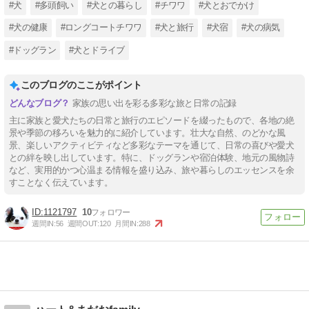
#犬
#多頭飼い
#犬との暮らし
#チワワ
#犬とおでかけ
#犬の健康
#ロングコートチワワ
#犬と旅行
#犬宿
#犬の病気
#ドッグラン
#犬とドライブ
このブログのここがポイント
家族の思い出を彩る多彩な旅と日常の記録
主に家族と愛犬たちの日常と旅行のエピソードを綴ったもので、各地の絶
景や季節の移ろいを魅力的に紹介しています。壮大な自然、のどかな風
景、楽しいアクティビティなど多彩なテーマを通じて、日常の喜びや愛犬
との絆を映し出しています。特に、ドッグランや宿泊体験、地元の風物詩
など、実用的かつ心温まる情報を盛り込み、旅や暮らしのエッセンスを余
すことなく伝えています。
1121797
10
週間IN:
56
週間OUT:
120
月間IN:
288