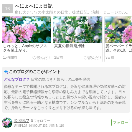
へにょへにょ日記
16
癒し犬チワワの小太郎との日常。徒然日記。演劇・ミュージカル、テレビ、読書、アート、料理、写真、Macな日記。
しれっと、Appleのサブス
真夏の換気扇掃除
脱ペーパード
クも値上がり。
道。その10。
編。
15時間前
2日前
3日前
このブログのここがポイント
日常の気づきと暮らしの工夫を発信
多彩なテーマで展開される本ブログは、身近な健康管理や気候変動への対
応、最新の電子機器情報から季節の楽しみ方までを網羅しています。日々
の暮らしに役立つ情報やちょっとした気づきを鋭い視点で紹介し、読者の
生活を豊かに彩る一助となる構成です。シンプルながらも深みのある表現
で、身近なテーマをじっくりと掘り下げるのが持ち味です。
34472
5
週間IN:
24
週間OUT:
132
月間IN:
110