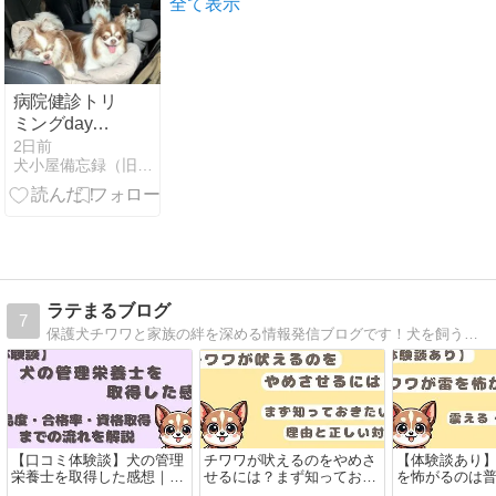
がつけるのに
全て表示
】
病院健診トリ
ミングday🛁
✂️🪮💉
2日前
犬小屋備忘録（旧せれぼ）
ラテまるブログ
7
保護犬チワワと家族の絆を深める情報発信ブログです！犬を飼うのも初めての、ごく普通の家族が保護犬チワワを迎えて、悩んだり不安に思ったこと、ふとした疑問などについての情報を発信していきます
【口コミ体験談】犬の管理
チワワが吠えるのをやめさ
【体験談あり
栄養士を取得した感想｜難
せるには？まず知っておき
を怖がるのは
易度・合格率・資格取得ま
たい理由と正しい対策
る・隠れる時