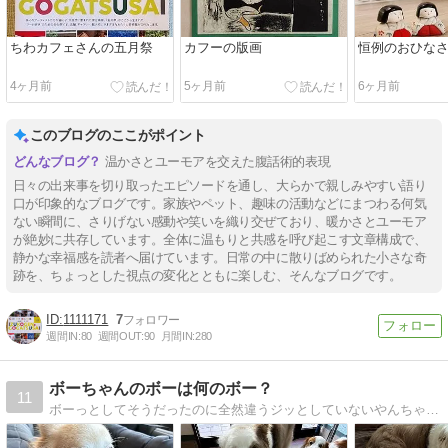
ちわカフェさんの五月祭
カフーの版画
恒例のおひな
4ヶ月前
5ヶ月前
6ヶ月前
このブログのここがポイント
温かさとユーモアを交えた腹話術的表現
日々の出来事を切り取ったエピソードを通し、大らかで親しみやすい語り
口が印象的なブログです。家族やペット、趣味の活動などにまつわる何気
ない瞬間に、さりげない感動や笑いを織り交ぜており、暖かさとユーモア
が絶妙に共存しています。全体に温もりと共感を呼び起こす文章構成で、
静かな幸福感を読者へ届けています。日常の中に散りばめられた小さな奇
跡を、ちょっとした視点の変化とともに楽しむ、そんなブログです。
1111171
7
週間IN:
80
週間OUT:
90
月間IN:
280
ボーちゃんのボーは何のボー？
11
ボーっとしてそうだったのに全然違うジッとしていないやんちゃ坊主になってます^_^;でも妹のノアン(チワワ)には優しくていじめられてます(*^。^