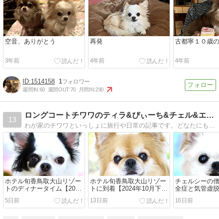
空音、ありがとう
再発
古都寧１０歳
3年前
4年前
4年前
1514158
1
週間IN:
60
週間OUT:
70
月間IN:
290
ロングコートチワワのティラ&ぴぃーち&チェル&エピ&シュシュ
13
わが家のチワワといっしょに旅行や日常の記事です。どなたにも楽しく笑って見ていただけたら、と思いながら記事を作っています。
ホテル旬香鳥取大山リゾー
ホテル旬香鳥取大山リゾー
チェルシーの
トのディナータイム【2024
トに到着【2024年10月下旬
全症と気管虚脱
年10月下旬の旅行◆その
の旅行◆その21】
月のチロクマ
5日前
13日前
16日前
22】