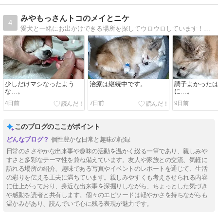
みやもっさんトコのメイとニケ
4
愛犬と一緒にお出かけできる場所を探してウロウロしています！チワワのメイとニケのブログを見て参考になれば幸いです
少しだけマシなったよう
治療は継続中です。
調子よかった
な…。
に…。
4日前
7日前
9日前
このブログのここがポイント
個性豊かな日常と趣味の記録
日常のささやかな出来事や趣味の活動を温かく綴る一筆であり、親しみや
すさと多彩なテーマ性を兼ね備えています。友人や家族との交流、気軽に
訪れる場所の紹介、趣味である写真やイベントのレポートを通じて、生活
の彩りを伝える工夫に満ちています。親しみやすくも考えさせられる内容
に仕上がっており、身近な出来事を深掘りしながら、ちょっとした気づき
や感動を読者と共有します。個々のエピソードは軽やかさを持ちながらも
温かみがあり、読んでいて心に残る表現が魅力です。