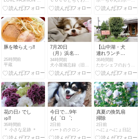
LOVE FASHION LIFE ＊ by moe.
ＣＯＣＯとちくわの「なんちゃって歳時記」
ボーちゃんのボーは何のボー？
豚を喰らえっ‼
7月20日
【山中湖・犬
（月）浜名湖
連れランチ】
朝ご飯🍱🥢
店内ワンコ
25時間前
34時間前
35時間前
平蔵
犬小屋備忘録（旧せれぼ）
たかシェフのおうちごはん。と白い犬とチワワ。
OK！キャセロ
ールで熱々タ
ンシチュー
花の日♪ でし
今日で…9年
真夏の換気扇
ゅ!!
も(゜ロ゜;
掃除
35時間前
2日前
2日前
＊ 小さな足跡 ＊
ハートのクロン
へにょへにょ日記