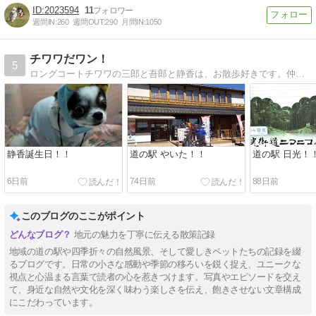
2023594
11
週間IN:
260
週間OUT:
290
月間IN:
1050
チワワだワン！
5
ロングコートチワワの三郎と吾郎と静香は、お散歩好きです。仲がいいのか悪いのか？そんな日々を綴ります。三郎は虹の橋を渡りました。
静香誕生日！！
道の駅 やいた！！
道の駅 日光！
6日前
74日前
88日前
このブログのここがポイント
地元の魅力を丁寧に伝える散策記録
地域の道の駅や四季折々の自然風景、そして愛しきペットたちの記録を綴
るブログです。日常の小さな感動や季節の移ろいを鋭く捉え、ユニークな
視点と心温まる言葉で読者の心を惹きつけます。写真やエピソードを交え
て、身近な自然や文化を深く味わう楽しさを伝え、飽きさせない文章構成
にこだわっています。