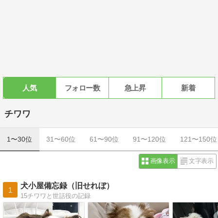
人気
フォロー数
急上昇
新着
チワワ
1〜30位
31〜60位
61〜90位
91〜120位
121〜150位
画像表示
文字表示
犬小屋備忘録（旧せれぼ）
1
15チワワと世話役の記録