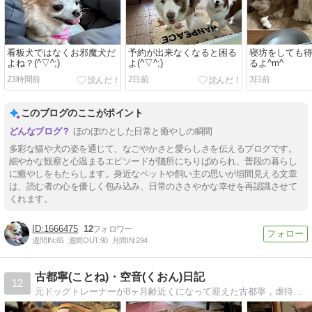
看板犬ではなくお邪魔犬だ
予約が出来なくなると困る
寝坊をしても
よね？(^▽^;)
よ(^▽^;)
るよ^m^
23時間前
2日前
3日前
このブログのここがポイント
ほのぼのとした日常と癒やしの瞬間
多彩な猫や犬の姿を通じて、なごやかさと愛らしさを伝えるブログです。
細やかな観察と心温まるエピソードが随所にちりばめられ、普段の暮らし
に癒やしをもたらします。身近なペットや飼い主の思いが垣間見える文章
は、読む者の心を優しく包み込み、日常のささやかな幸せを再認識させて
くれます。
1666475
12
週間IN:
65
週間OUT:
90
月間IN:
294
古都寧(ことね)・空音(くおん)日記
12
元ドッグトレーナーが8ヶ月齢近くになって迎えた古都寧，虐待から咬みっ子になって保護された空音との日常を，ご近所やワン友との交流を交えながら綴ります。