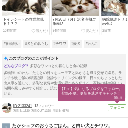
トイレシートの救世主現
7月20日（月）浜名湖朝ご
病院健診トリミン
る？？？
飯🍱🥢
✂️🪮💉
10時間前
34時間前
2日前
#多頭飼い
#犬との暮らし
#チワワ
#愛犬
#わんこ
このブログのここがポイント
多彩なワンコとの暮らしと食の記録
多頭飼いのわんこたちとの日々をユーモアと温かさを織り交ぜて綴る。ラ
ンチや晩ご飯の料理記録、健診やトリミングの様子、日々のちょっとした
出来事を通して、多彩な表情や生活の豊かさを伝える。家族の絆や楽しい
時間を親しみやすく紹介し、読むたびに笑顔と癒しを届ける構成となって
【Tips】気になるブログをフォロー。

登録不要。更新を逃さずキャッチ！
いる。
閉じる
2133241
12
週間IN:
1520
週間OUT:
1320
月間IN:
6570
たかシェフのおうちごはん。と白い犬とチワワ。