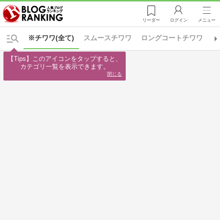
リーダー
ログイン
メニュー
※チワワ(全て)
スムースチワワ
ロングコートチワワ
※
【Tips】このアイコンをタップすると、

カテゴリ一覧を表示できます。
閉じる