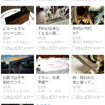
ピエールマル
予約が出来な
60代か70代
コリーニのチ
くなると困る
か?
ョコレートケ
よ(^▽^;)
2日前
2日前
2日前
たかシェフのおうちごはん。と白い犬とチワワ。
ボーちゃんのボーは何のボー？
愛犬と下町のブログ
ーキ
お庭では今年
ミラン、出産
続・救われた
初めてツクツ
準備^^
命と逝ってし
クボウシ
まったあの仔
2日前
2日前
2日前
ＣＯＣＯとちくわの「なんちゃって歳時記」
ＡＭＩ’ｓ ＲＯＯＭ
ぐぅ×ちょび×パパ 〜 余命1ヶ月と言われた仔とその家族
の事 【 雛鳥編
⑤ 言葉でなら
いくらでも嘘