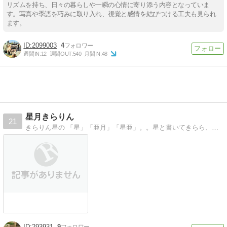
リズムを持ち、日々の暮らしや一瞬の心情に寄り添う内容となっていま
す。写真や季語を巧みに取り入れ、視覚と感情を結びつける工夫も見られ
ます。
2099003
4
週間IN:
12
週間OUT:
540
月間IN:
48
星月きらりん
21
きらりん星の 「星」「亜月」「星亜」。。星と書いてきらら、ちっちゃなあづき、元気っ子すたあ、 嬉しくて楽しくて幸せな日々
293931
9