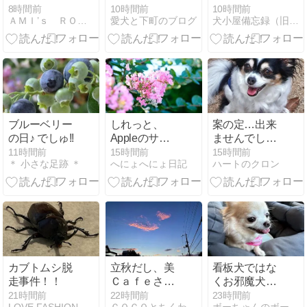
ーパピー達♪
ゴ
る？？？
8時間前
10時間前
10時間前
ＡＭＩ’ｓ ＲＯＯＭ
愛犬と下町のブログ
犬小屋備忘録（旧せれぼ）
ブルーベリー
しれっと、
案の定…出来
の日♪ でしゅ!!
Appleのサブ
ませんでした
スクも値上が
(￣▽￣;)
11時間前
15時間前
15時間前
＊ 小さな足跡 ＊
へにょへにょ日記
ハートのクロン
り。
カブトムシ脱
立秋だし、美
看板犬ではな
走事件！！
Ｃａｆｅさん
くお邪魔犬だ
でランチ
よね？(^▽^;)
21時間前
22時間前
23時間前