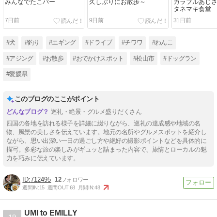
みんなでたこパー
久しぶりにお散歩～
カラフルあじさ
タネマキ食堂
7日前
9日前
31日前
#犬
#釣り
#エギング
#ドライブ
#チワワ
#わんこ
#アジング
#お散歩
#おでかけスポット
#松山市
#ドッグラン
#愛媛県
このブログのここがポイント
巡礼・絶景・グルメ盛りだくさん
四国の各地を訪れる様子を詳細に綴りながら、巡礼の達成感や地域の名
物、風景の美しさを伝えています。地元の名所やグルメスポットを紹介し
ながら、思い出深い一日の過ごし方や絶好の撮影ポイントなどを具体的に
描写。多彩な旅の楽しみがギュッと詰まった内容で、旅情とローカルの魅
力を巧みに伝えています。
712495
12
週間IN:
15
週間OUT:
68
月間IN:
48
UMI to EMILLY