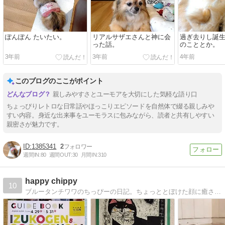
ぽんぽん たいたい。
リアルサザエさんと神に会
過ぎ去りし誕
った話。
のこととか。
3年前
3年前
4年前
このブログのここがポイント
親しみやすさとユーモアを大切にした気軽な語り口
ちょっぴりレトロな日常話やほっこりエピソードを自然体で綴る親しみや
すい内容。身近な出来事をユーモラスに包みながら、読者と共有しやすい
親密さが魅力です。
1385341
2
週間IN:
80
週間OUT:
30
月間IN:
310
happy chippy
10
ブルータンチワワのちっぴーの日記。ちょっととぼけた顔に癒されてください。