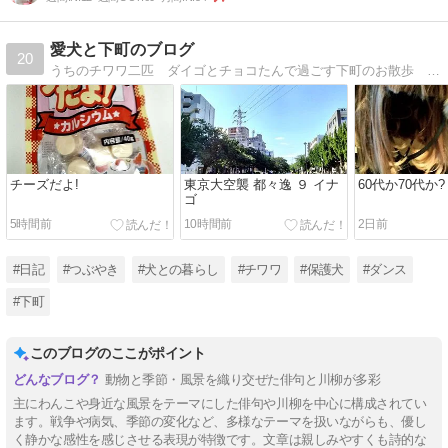
愛犬と下町のブログ
20
うちのチワワ二匹 ダイゴとチョコたんで過ごす下町のお散歩 体型維持に脳トレダンス
チーズだよ!
東京大空襲 都々逸 ９ イナ
60代か70代か?
ゴ
5時間前
10時間前
2日前
#日記
#つぶやき
#犬との暮らし
#チワワ
#保護犬
#ダンス
#下町
このブログのここがポイント
動物と季節・風景を織り交ぜた俳句と川柳が多彩
主にわんこや身近な風景をテーマにした俳句や川柳を中心に構成されてい
ます。戦争や病気、季節の変化など、多様なテーマを扱いながらも、優し
く静かな感性を感じさせる表現が特徴です。文章は親しみやすくも詩的な