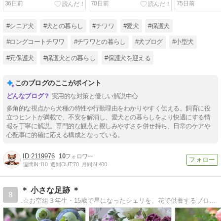
36日前
70日前
75日前
での流れを解説
#シニア犬
#犬との暮らし
#チワワ
#愛犬
#保護犬
#ロングコートチワワ
#チワワとの暮らし
#犬ブログ
#小型犬
#元保護犬
#保護犬との暮らし
#保護犬を迎える
このブログのここがポイント
実用的な対策と優しい解説中心
多角的な視点から犬種の特性や行動理由をわかりやすく伝える。飼育に役
立つヒントが満載で、不安を解消し、愛犬との暮らしをより快適にする情
報を丁寧に解説。専門的な観点と親しみやすさを併せ持ち、日常のケアや
心配事に的確に応える構成となっている。
2119976
10
週間IN:
110
週間OUT:
70
月間IN:
400
＊ 小さな足跡 ＊
8
.☆お空組３年生・15歳で星になったシェリを、花で供養するブログ.｡.:*・☆