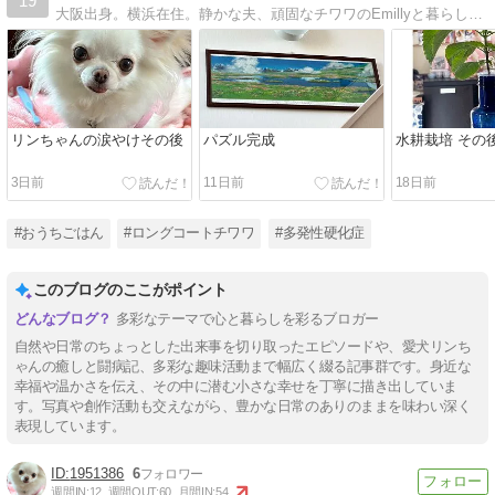
19
大阪出身。横浜在住。静かな夫、頑固なチワワのEmillyと暮らしてます。2016.9月末胸郭付近脊髄炎症 2017年6月多発性硬化症確定
リンちゃんの涙やけその後
パズル完成
水耕栽培 その
3日前
11日前
18日前
#おうちごはん
#ロングコートチワワ
#多発性硬化症
このブログのここがポイント
多彩なテーマで心と暮らしを彩るブロガー
自然や日常のちょっとした出来事を切り取ったエピソードや、愛犬リンち
ゃんの癒しと闘病記、多彩な趣味活動まで幅広く綴る記事群です。身近な
幸福や温かさを伝え、その中に潜む小さな幸せを丁寧に描き出していま
す。写真や創作活動も交えながら、豊かな日常のありのままを味わい深く
表現しています。
1951386
6
週間IN:
12
週間OUT:
60
月間IN:
54