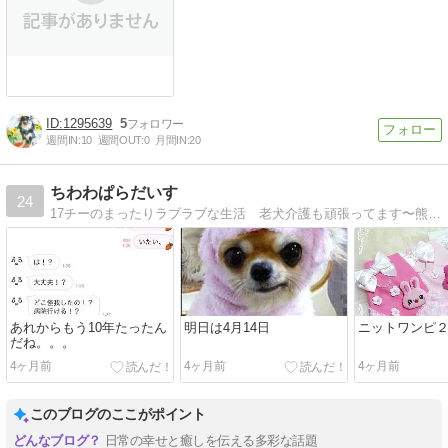
1295639
5
週間IN:
10
週間OUT:
0
月間IN:
20
ちわわぱらだいす
24
17チーのまったりラブラブな生活 老犬介護も頑張ってます〜熊本地震で大事なイヴちゃんを亡くし大打撃を受けたけど 皆様のおかげで何とか復活！！！
あれからもう10年たったん
明日は4月14日
ニットワンピ２
だね。。。
4ヶ月前
4ヶ月前
4ヶ月前
このブログのここがポイント
日常の幸せと癒しを伝える多彩な話題