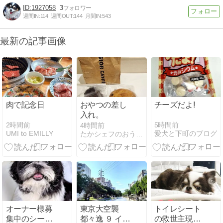
1927058
3
週間IN:
114
週間OUT:
144
月間IN:
543
最新の記事画像
肉で記念日
おやつの差し
チーズだよ!
入れ。
2時間前
5時間前
4時間前
UMI to EMILLY
愛犬と下町のブログ
たかシェフのおうちごはん。と白い犬とチワワ。
オーナー様募
東京大空襲
トイレシート
集中のシーズ
都々逸 ９ イナ
の救世主現