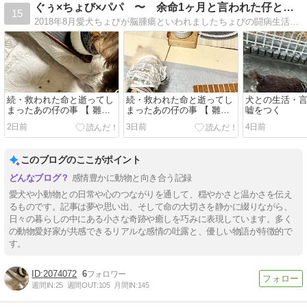
ぐぅ×ちょび×パパ 〜 余命1ヶ月と言われた仔とその家族
15
2018年8月愛犬ちょびが脳腫瘍といわれましたちょびの闘病生活とおとこ会議（ぐうとちょびとpapa）の記録です
続・救われた命と逝ってし
続・救われた命と逝ってし
犬との生活・
まったあの仔の事 【 雛鳥
まったあの仔の事 【 雛鳥
嘘をつく
編 ⑤ 言葉でならいくらで
編 ④ 大量の虫をばら撒い
2日前
3日前
4日前
も嘘がつけるのに 】
た正体は・・・ 】
このブログのここがポイント
感情豊かに動物と向き合う記録
愛犬や小動物との日常や心のつながりを通して、穏やかさと温かさを伝え
るものです。記事は夢や思い出、そして命の大切さを静かに綴りながら、
日々の暮らしの中にある小さな奇跡や癒しを巧みに表現しています。多く
の動物愛好家が共感できるリアルな感情の吐露と、優しい物語が特徴的で
す。
2074072
6
週間IN:
25
週間OUT:
105
月間IN:
145