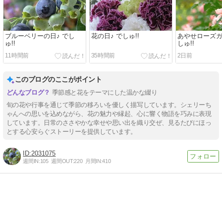
ブルーベリーの日♪ でし
花の日♪ でしゅ!!
あやせローズガ
ゅ!!
しゅ!!
11時間前
35時間前
2日前
このブログのここがポイント
季節感と花をテーマにした温かな綴り
旬の花や行事を通じて季節の移ろいを優しく描写しています。シェリーち
ゃんへの思いを込めながら、花の魅力や縁起、心に響く物語を巧みに表現
しています。日常のささやかな幸せや思い出を織り交ぜ、見るたびにほっ
とする心安らぐストーリーを提供しています。
2031075
週間IN:
105
週間OUT:
220
月間IN:
410