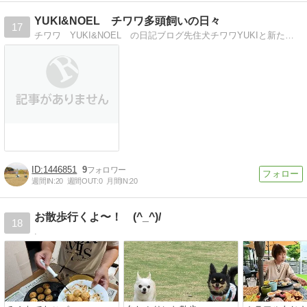
YUKI&NOEL チワワ多頭飼いの日々
17
チワワ YUKI&NOEL の日記ブログ先住犬チワワYUKIと新たに迎えたNOELの日記ブログ
1446851
9
週間IN:
20
週間OUT:
0
月間IN:
20
お散歩行くよ〜！ (^_^)/
18
.