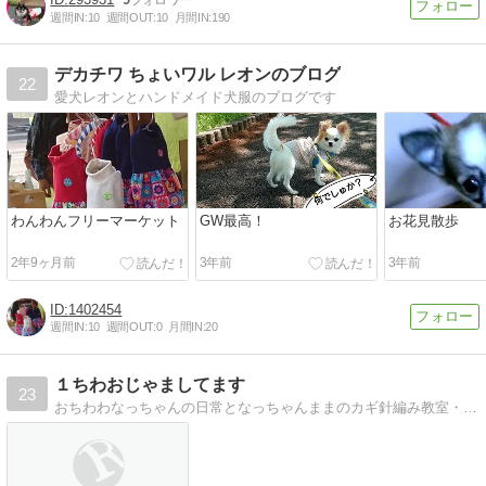
週間IN:
10
週間OUT:
10
月間IN:
190
デカチワ ちょいワル レオンのブログ
22
愛犬レオンとハンドメイド犬服のブログです
わんわんフリーマーケット
GW最高！
お花見散歩
2年9ヶ月前
3年前
3年前
1402454
週間IN:
10
週間OUT:
0
月間IN:
20
１ちわおじゃましてます
23
おちわわなっちゃんの日常となっちゃんままのカギ針編み教室・作品など載せてます