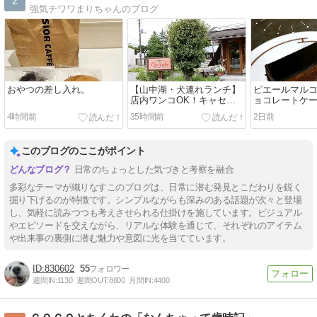
2
強気チワワまりちゃんのブログ
おやつの差し入れ。
【山中湖・犬連れランチ】
ピエールマル
店内ワンコOK！キャセロ
ョコレートケ
ールで熱々タンシチュー
4時間前
35時間前
2日前
このブログのここがポイント
日常のちょっとした気づきと考察を融合
多彩なテーマが織りなすこのブログは、日常に潜む発見とこだわりを鋭く
掘り下げるのが特徴です。シンプルながらも深みのある話題が次々と登場
し、気軽に読みつつも考えさせられる仕掛けを施しています。ビジュアル
やエピソードを交えながら、リアルな体験を通じて、それぞれのアイテム
や出来事の裏側に潜む魅力や意図に光を当てています。
830602
55
週間IN:
1130
週間OUT:
8600
月間IN:
4400