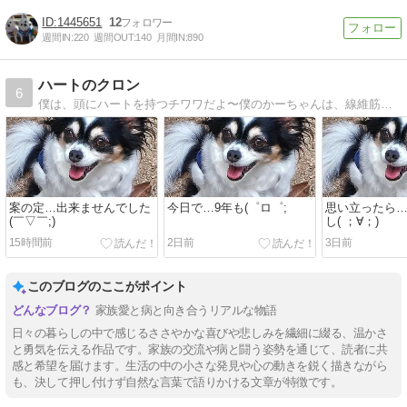
1445651
12
週間IN:
220
週間OUT:
140
月間IN:
890
ハートのクロン
6
僕は、頭にハートを持つチワワだよ〜僕のかーちゃんは、線維筋痛症って難病で、でも、家族を幸せにする為の救世主の日常
案の定…出来ませんでした
今日で…9年も(゜ロ゜;
思い立ったら
(￣▽￣;)
し( ；∀；)
15時間前
2日前
3日前
このブログのここがポイント
家族愛と病と向き合うリアルな物語
日々の暮らしの中で感じるささやかな喜びや悲しみを繊細に綴る、温かさ
と勇気を伝える作品です。家族の交流や病と闘う姿勢を通じて、読者に共
感と希望を届けます。生活の中の小さな発見や心の動きを鋭く描きながら
も、決して押し付けず自然な言葉で語りかける文章が特徴です。