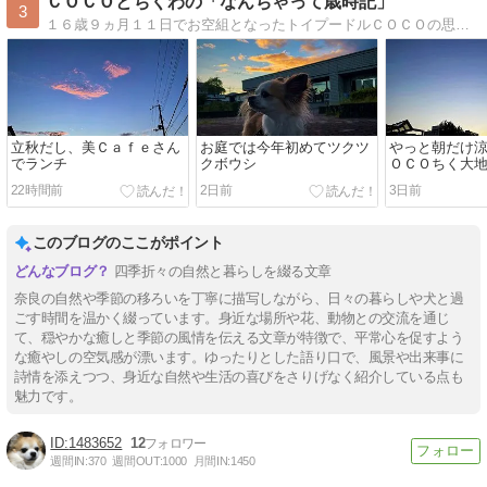
ＣＯＣＯとちくわの「なんちゃって歳時記」
3
１６歳９ヵ月１１日でお空組となったトイプードルＣＯＣＯの思い出話と肝臓癌が見つかった推定１４歳のロンチーちくわの奈良でののんびりとした日々とをお出掛けやママの趣味を、楽しく美味しく綴っています。
立秋だし、美Ｃａｆｅさん
お庭では今年初めてツクツ
やっと朝だけ
でランチ
クボウシ
ＯＣＯちく大
22時間前
2日前
3日前
このブログのここがポイント
四季折々の自然と暮らしを綴る文章
奈良の自然や季節の移ろいを丁寧に描写しながら、日々の暮らしや犬と過
ごす時間を温かく綴っています。身近な場所や花、動物との交流を通じ
て、穏やかな癒しと季節の風情を伝える文章が特徴で、平常心を促すよう
な癒やしの空気感が漂います。ゆったりとした語り口で、風景や出来事に
詩情を添えつつ、身近な自然や生活の喜びをさりげなく紹介している点も
魅力です。
1483652
12
週間IN:
370
週間OUT:
1000
月間IN:
1450