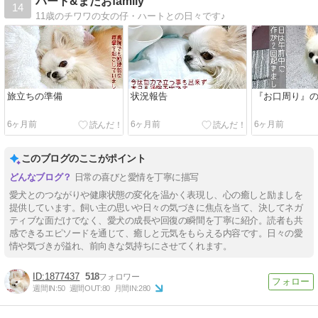
ハート&まだおfamily
14
11歳のチワワの女の仔・ハートとの日々です♪
旅立ちの準備
状況報告
『お口周り』
6ヶ月前
6ヶ月前
6ヶ月前
このブログのここがポイント
日常の喜びと愛情を丁寧に描写
愛犬とのつながりや健康状態の変化を温かく表現し、心の癒しと励ましを
提供しています。飼い主の思いや日々の気づきに焦点を当て、決してネガ
ティブな面だけでなく、愛犬の成長や回復の瞬間を丁寧に紹介。読者も共
感できるエピソードを通じて、癒しと元気をもらえる内容です。日々の愛
情や気づきが溢れ、前向きな気持ちにさせてくれます。
1877437
518
週間IN:
50
週間OUT:
80
月間IN:
280