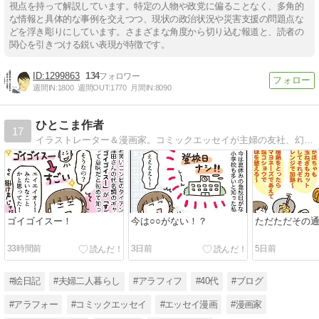
視点を持って解説しています。特定の人物や政党に偏ることなく、多角的
な情報と具体的な事例を交えつつ、現状の政治状況や災害支援の問題点な
どを浮き彫りにしています。さまざまな角度から切り込む報道と、読者の
関心を引きつける鋭い表現が特徴です。
1299863
134
週間IN:
1800
週間OUT:
1770
月間IN:
8090
ひとこま作者
17
イラストレーター＆漫画家。コミックエッセイが主婦の友社、幻冬舎、KADOKAWA、芳文社、イースト・プレス、ダイヤモンド社などから発売中です。
ゴイゴイスー！
今は○○がない！？
ただただその
33時間前
3日前
5日前
#絵日記
#夫婦二人暮らし
#アラフィフ
#40代
#ブログ
#アラフォー
#コミックエッセイ
#エッセイ漫画
#漫画家