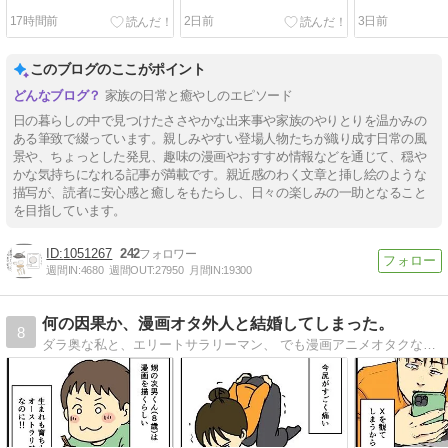
17時間前
2日前
3日前
このブログのここがポイント
家族の日常と癒やしのエピソード
日の暮らしの中で見つけたささやかな出来事や家族のやりとりを温かみの
ある筆致で綴っています。親しみやすい登場人物たちが織り成す日常の風
景や、ちょっとした発見、趣味の漫画やおすすめ情報などを通じて、穏や
かな気持ちになれる記事が満載です。親近感のわく文章と挿し絵のような
描写が、読者に安心感と癒しをもたらし、日々の楽しみの一助となること
を目指しています。
1051267
242
週間IN:
4680
週間OUT:
27950
月間IN:
19300
何の因果か、漫画オタ外人と結婚してしまった。
8
ダラ奥な私と、エリートサラリーマン、 でも漫画アニメオタクな外国人夫との日常について、 毎日更新しています。