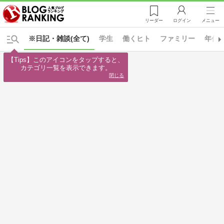
リーダー
ログイン
メニュー
※日記・雑談(全て)
学生
働くヒト
ファミリー
年代
【Tips】このアイコンをタップすると、

カテゴリ一覧を表示できます。
閉じる