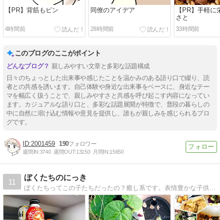
【PR】背筋もピン
同僚のアイデア
【PR】手軽に
さと
4時間前
28時間前
33時間前
このブログのここがポイント
親しみやすい文章と多彩な話題構成
日々のちょっとした出来事や感じたことを温かみのある語り口で綴り、読
者との共感を誘います。自己体験や身近な出来事をベースに、身近なテー
マを幅広く扱うことで、親しみやすさと共感を呼び起こす内容になってい
ます。カジュアルな語り口と、多彩な話題展開が特徴で、普段の暮らしの
中に自然に溶け込む情報や意見を提供し、誰もが親しみを感じられるブロ
グです。
2001459
190
週間IN:
3740
週間OUT:
13150
月間IN:
15650
ぼくたちのにっき
11
ぼくたちってこの子たちだったの？癒し系です。表情豊かな子供達。北海道・千葉・岐阜・香川・奈良などのロケもあります。どうぞ遊びに来てください。