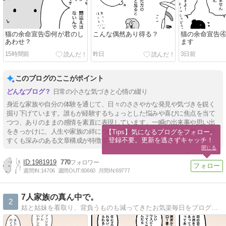
猫の余命宣告⑤何が君のし
こんな偶然あり得る？
猫の余命宣告
あわせ？
ます
15時間前
昨日
3日前
このブログのここがポイント
日常の小さな気づきと心情の綴り
身近な家族や自分の体験を通じて、日々のささやかな発見や気づきを鋭く
掘り下げています。誰もが経験するちょっとした悩みや喜びに焦点を当て
つつ、ありのままの感情を素直に表現しています。一瞬の出来事や思い出
をきっかけに、人生や家族の絆について改めて考えさせられる、親しみや
【Tips】気になるブログをフォロー。

登録不要。更新を逃さずキャッチ！
すくも深みのある文章構成が特徴です。
閉じる
1981919
770
週間IN:
14706
週間OUT:
60660
月間IN:
69777
7人家族の真ん中で。
2
姑と姑妹を看取り、背負うものも減ってきたお気楽毎日をブログで更新。心に描いた夫婦の未来予想図は思ったとおりにかなえられていくのか…？