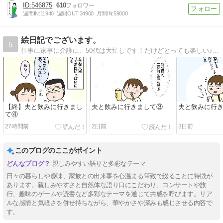
546875
610
週間IN:
11940
週間OUT:
34900
月間IN:
59000
絵日記でございます。
5
仕事に家事に介護に、50代は大忙しです！だけどとっても楽しい♪そんな日常を絵日記で書いています。
【終】夫と飲みに行きまし
夫と飲みに行きまして③
夫と飲みに行
て④
27時間前
2日前
3日前
このブログのここがポイント
親しみやすい語りと多彩なテーマ
日々の暮らしや趣味、家族との出来事を心温まる筆致で綴ることに特徴が
あります。親しみやすさと自然体な語り口にこだわり、コンサートや旅
行、趣味のゲームや読書など多彩なテーマを通じて共感を呼びます。リア
ルな感情と気軽さを併せ持ちながら、華やかさや深みも感じさせる内容で
す。