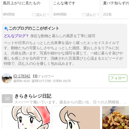
風呂上がりに見たもの
こんな俺です
夏バテ知らず
6時間前
30時間前
2日前
このブログのここがポイント
身近な動物と暮らしの風景を丁寧に描写
ペットや日常のちょっとした出来事を温かく綴ったエッセイスタイルで
す。動物たちの可愛らしさやちょっとした困惑、愛おしさをリアルに伝
え、共感を誘います。写真や細やかな描写を通じて、一緒に暮らす喜びや
癒しを感じさせる内容です。洗練された言葉選びと心温まるエピソードが
特徴で、読む人の心を優しく包み込みます。
178342
111
週間IN:
4150
週間OUT:
2780
月間IN:
19270
きらきらレジ日記
10
スーパーで働いています。過去からの思い出、日々の人間模様、私目線のレジあるある等を描いています。