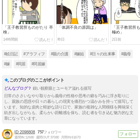
「王子教習所ものがたり 卒
「体調不良の原因は」
「王子教習所も
検」
極め」
14時間前
昨日
2日前
#絵日記
#アラフィフ
#親の介護
#嫁姑
#日々の出来事
#義母
#嫁
#同居
#同居嫁
このブログのここがポイント
鋭い観察眼とユーモア溢れる描写
日常のささいなやり取りから義母の性格や思考の癖を巧みに浮き彫りに
し、親族の思惑や日々の暮らしの現実を痛烈かつ温かみを持って描写して
います。知的な皮肉と軽妙な語り口で、家族の複雑な人間模様を興味深く
紡ぎ出しながらも、柔らかい距離感を保ち、読む者を引き込む魅力的な文
章になっています。
2098808
757
週間IN:
12680
週間OUT:
37080
月間IN:
61670