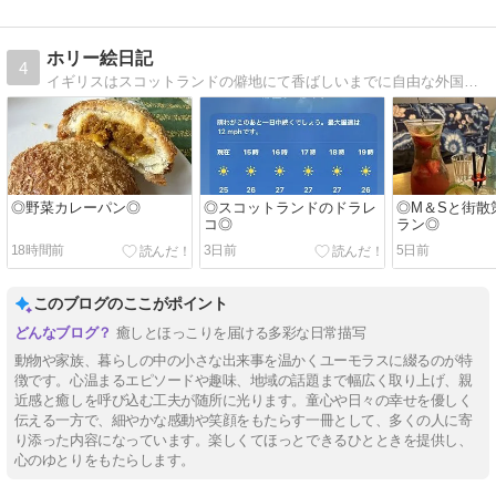
ホリー絵日記
4
イギリスはスコットランドの僻地にて香ばしいまでに自由な外国人夫と年子の娘達に振り回される日常を描いてます。
◎野菜カレーパン◎
◎スコットランドのドラレ
◎M＆Sと街散
コ◎
ラン◎
18時間前
3日前
5日前
このブログのここがポイント
癒しとほっこりを届ける多彩な日常描写
動物や家族、暮らしの中の小さな出来事を温かくユーモラスに綴るのが特
徴です。心温まるエピソードや趣味、地域の話題まで幅広く取り上げ、親
近感と癒しを呼び込む工夫が随所に光ります。童心や日々の幸せを優しく
伝える一方で、細やかな感動や笑顔をもたらす一冊として、多くの人に寄
り添った内容になっています。楽しくてほっとできるひとときを提供し、
心のゆとりをもたらします。