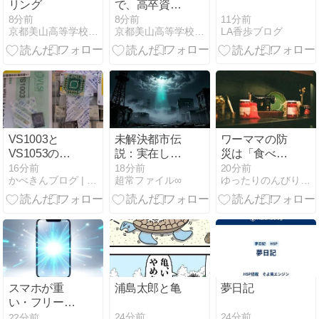
リング
で、高卒資格
取得を目指し
11分前
8分前
8分前
LA香歩ブログ
京都美山高等学校 国語科 担当教員のつぶやき
京都美山高等学校 地歴公民科 担当教員のつぶやき
ている方
VS1003と
未解決都市伝
ワーママの防
VS1053の
説：実在した
災は「食べな
MIDI音源を試
かもしれない
がら備える」
16分前
18分前
20分前
かべきんブログ | 趣味の日記
超常ファイル∞
ゆったりのんびりブログ | あわただしい中でも、ゆった…
してみる
超常現象の真
が正解。非常
相
食を時短食に
変える工夫
スマホが重
浦島太郎と亀
夢日記
い・フリーズ
する原因と今
24分前
24分前
22分前