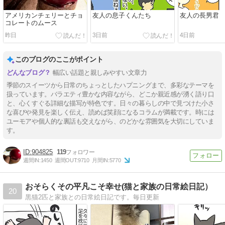
アメリカンチェリーとチョ
友人の息子くんたち
友人の長男君
コレートのムース
昨日
3日前
4日前
このブログのここがポイント
幅広い話題と親しみやすい文章力
季節のスイーツから日常のちょっとしたハプニングまで、多彩なテーマを
扱っています。バラエティ豊かな内容ながら、どこか親近感が湧く語り口
と、心くすぐる詳細な描写が特色です。日々の暮らしの中で見つけた小さ
な喜びや発見を楽しく伝え、読めば笑顔になるコラムが満載です。時には
ユーモアや個人的な裏話も交えながら、のどかな雰囲気を大切にしていま
す。
904825
119
週間IN:
1450
週間OUT:
9710
月間IN:
5770
おそらくその平凡こそ幸せ(猫と家族の日常絵日記）
20
黒猫2匹と家族との日常絵日記です。毎日更新