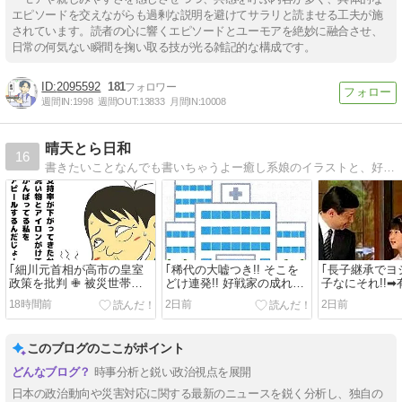
エピソードを交えながらも過剰な説明を避けてサラリと読ませる工夫が施
されています。読者の心に響くエピソードとユーモアを絶妙に融合させ、
日常の何気ない瞬間を掬い取る技が光る雑記的な構成です。
2095592
181
週間IN:
1998
週間OUT:
13833
月間IN:
10008
晴天とら日和
16
書きたいことなんでも書いちゃうよー癒し系娘のイラストと、好奇心旺盛なおばちゃんのブログです。ヨロシク！
｢細川元首相が高市の皇室
｢稀代の大嘘つき!! そこを
｢長子継承でヨシ
政策を批判 ✙ 被災世帯に
どけ連発!! 好戦家の成れの
子なにそれ!!
10万円給付金だろ!!とか｣
果ては!!｣
さまこそ天皇に!
18時間前
2日前
2日前
このブログのここがポイント
時事分析と鋭い政治視点を展開
日本の政治動向や災害対応に関する最新のニュースを鋭く分析し、独自の