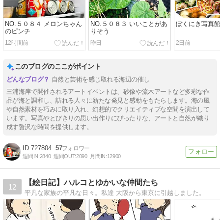
NO.５０８４ メロンちゃん
NO.５０８３ いいことがあ
ぼくにき写真館
のピンチ
りそう
12時間前
昨日
2日前
このブログのここがポイント
自然と芸術を感じ取れる海辺の催し
三浦海岸で開催されるアートイベントは、砂像や流木アートなど多彩な作
品が海と調和し、訪れる人々に新たな発見と感動をもたらします。海の風
や自然素材を巧みに取り入れ、幻想的でクリエイティブな空間を演出して
います。写真やとびきりの思い出作りにぴったりな、アートと自然が織り
成す贅沢な時間を提供します。
727804
57
週間IN:
2840
週間OUT:
2090
月間IN:
12900
【絵日記】ハルコとゆかいな仲間たち
12
平凡な家族の平凡な日々。私達 大阪から東京に引越しました。