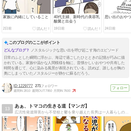
家族に内緒にしていること
40代主婦、新時代の美容乳
思い出のおや
酸菌と出会う
2日前
19日前
24日前
このブログのここがポイント
ノスタルジックな思い出を呼び起こす海のエピソード
日常のふとした瞬間に浮かぶ、海辺で過ごしたひとときの記憶が巧みに描
かれている。家族や温かな人間模様を軸に、昔懐かしいおやつや共有した
時間を通じて、心に染みる風景が表現されている。読めば、誰しもが胸の
奥にしまっていたノスタルジーが静かに蘇るだろう。
1229777
271
週間IN:
2810
週間OUT:
7950
月間IN:
7600
あぁ、トマコの生きる道【マンガ】
13
広汎性発達障害から不登校と鬱を乗り越えた長男は一人暮らしの社会人二年生。ADHDを抱えた次男は社会人一年生。発達障害３兄弟を育てる母トマコの４〜１６コママンガ。