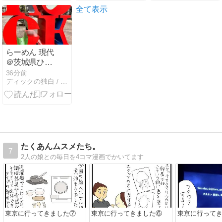
全て表示
らーめん 現代
＠茨城県ひた
ちなか市
36分前
ディックの独白 / Dick's Monologue
たくあんムスメたち。
7
2人の娘との毎日を4コマ漫画でかいてます
東京に行ってきました⑦
東京に行ってきました⑥
東京に行って