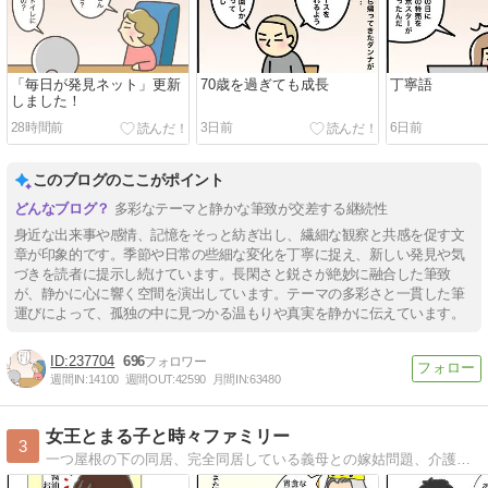
「毎日が発見ネット」更新
70歳を過ぎても成長
丁寧語
しました！
28時間前
3日前
6日前
このブログのここがポイント
多彩なテーマと静かな筆致が交差する継続性
身近な出来事や感情、記憶をそっと紡ぎ出し、繊細な観察と共感を促す文
章が印象的です。季節や日常の些細な変化を丁寧に捉え、新しい発見や気
づきを読者に提示し続けています。長閑さと鋭さが絶妙に融合した筆致
が、静かに心に響く空間を演出しています。テーマの多彩さと一貫した筆
運びによって、孤独の中に見つかる温もりや真実を静かに伝えています。
237704
696
週間IN:
14100
週間OUT:
42590
月間IN:
63480
女王とまる子と時々ファミリー
3
一つ屋根の下の同居、完全同居している義母との嫁姑問題、介護に対する嫁の愚痴メインのブログです。