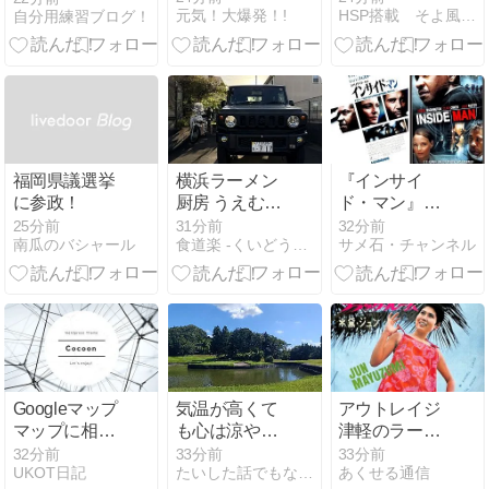
元気！大爆発！!
HSP搭載 そよ風エンジン
自分用練習ブログ！
すぐできる改
善方法
福岡県議選挙
横浜ラーメン
『インサイ
に参政！
厨房 うえむら
ド・マン』三
や〜仕事帰り
度、見たら納
25分前
31分前
32分前
南瓜のバシャール
食道楽 -くいどうらく-
サメ石・チャンネル
☀️約８年ぶり
得するのか？
に真夏の訪店
謎だらけの犯
罪サスペンス
Googleマップ
気温が高くて
アウトレイジ
マップに相談
も心は涼やか
津軽のラーメ
使い方
にゴルフをし
ン屋編
32分前
33分前
33分前
UKOT日記
たいした話でもないですが
あくせる通信
たいな