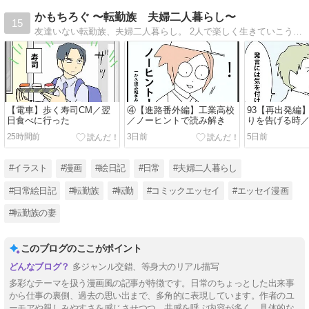
かもちろぐ 〜転勤族 夫婦二人暮らし〜
15
友達いない転勤族、夫婦二人暮らし。 2人で楽しく生きていこうと決めました。 日常の事など。
【電車】歩く寿司CM／翌
④【進路番外編】工業高校
93【再出発編
日食べに行った
／ノーヒントで読み解き
りを告げる時
なる時９
25時間前
3日前
5日前
#イラスト
#漫画
#絵日記
#日常
#夫婦二人暮らし
#日常絵日記
#転勤族
#転勤
#コミックエッセイ
#エッセイ漫画
#転勤族の妻
このブログのここがポイント
多ジャンル交錯、等身大のリアル描写
多彩なテーマを扱う漫画風の記事が特徴です。日常のちょっとした出来事
から仕事の裏側、過去の思い出まで、多角的に表現しています。作者のユ
ーモアや親しみやすさを感じさせつつ、共感を呼ぶ内容が多く、具体的な