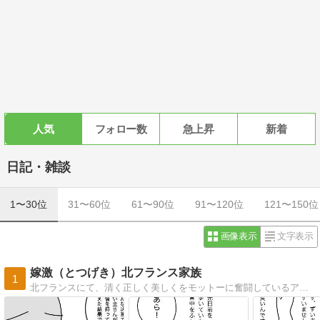
人気
フォロー数
急上昇
新着
日記・雑談
1〜30位
31〜60位
61〜90位
91〜120位
121〜150位
画像表示
文字表示
嫁激（とつげき）北フランス家族
1
北フランスにて、清く正しく美しくをモットーに奮闘しているアラサー母の絵日記です。