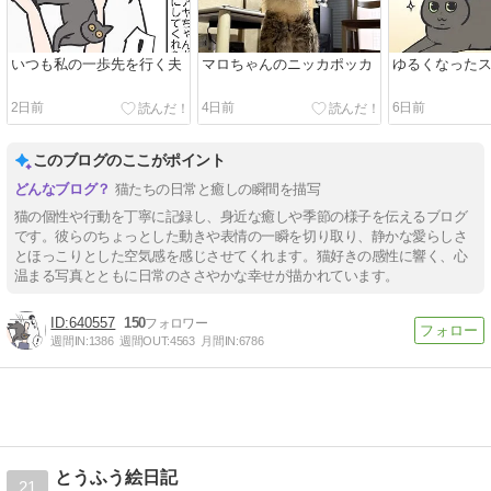
いつも私の一歩先を行く夫
マロちゃんのニッカポッカ
ゆるくなった
2日前
4日前
6日前
このブログのここがポイント
猫たちの日常と癒しの瞬間を描写
猫の個性や行動を丁寧に記録し、身近な癒しや季節の様子を伝えるブログ
です。彼らのちょっとした動きや表情の一瞬を切り取り、静かな愛らしさ
とほっこりとした空気感を感じさせてくれます。猫好きの感性に響く、心
温まる写真とともに日常のささやかな幸せが描かれています。
640557
150
週間IN:
1386
週間OUT:
4563
月間IN:
6786
とうふう絵日記
21