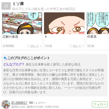
ミソ庫
22
目の下にゴルゴ線を患った中年乙女の絵日記
正解の食器
🫰
作業系
21時間前
2日前
3日前
このブログのここがポイント
身近な出来事を鋭く描写した多彩な視点
多彩な日常の出来事を短い文章とユーモラスな表現で綴るスタイルが特徴
です。暑さや雑草掃除、身の回りの嫌な出来事に対する着目と淡淡とした
語り口が独特の味を生み出します。感情や風景を冗長に表現せず、シンプ
ルながらも心に刺さるエッセンスを屈指しています。普段の生活のなかの
ささやかなホンネや風刺を自然に取り入れ、一つ一つの短文が共感を呼
び、読者の心の共振を誘います。
2069517
54
週間IN:
1250
週間OUT:
9290
月間IN:
5760