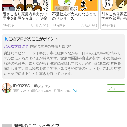
引きこもり家庭内暴力の中
不登校児が大人になるまで
引きこもり家
学生を部屋から出した話⑫
の話シリーズ
学生を部屋か
4時間前
18時間前
28時間前
このブログのここがポイント
体験談主体の共感と気づき
身近なエピソードを丁寧に丁寧に紐解きながら、日々の出来事や心情をリ
アルに伝えるスタイルが特色です。家庭内問題や育児の苦労、心の傷跡や
解決の軌跡を、素人ながらも誠実に記録しており、読む者に真摯な共感を
喚起します。自己経験を通じて得た気づきや支援のヒントを、親しみやす
い文章で伝えることに重きを置いています。
302385
188
週間IN:
2616
週間OUT:
31680
月間IN:
12160
魅惑のここっとライフ