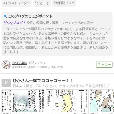
#イラストレーター
#ひとこま
#絵日記ブログ
このブログのここがポイント
身近な瞬間を鋭く観察、ユーモアと温かさ融合
イラストレーター&漫画家のフカザワナオコさんによる日常観察とユーモア
を織り交ぜたエッセイ。身近な出来事への細やかな視点と、ちょっとした
驚きや発見を軽やかに表現。家族や暮らしの小さなポイントを巧みに絵日
記やコマ漫画で描き、親しみやすさと共感を誘います。ほのぼのとした中
に垣間見る鋭い観察眼が、あたたかみと面白さを融合させ、新たな視点を
提供します。
356406
167
週間IN:
1800
週間OUT:
10810
月間IN:
7260
ひかさん一家でゴゴッゴッー！！
18
日本人夫婦と二匹のパグとの、オランダ在住での日常を絵日記ブログで描いてます。