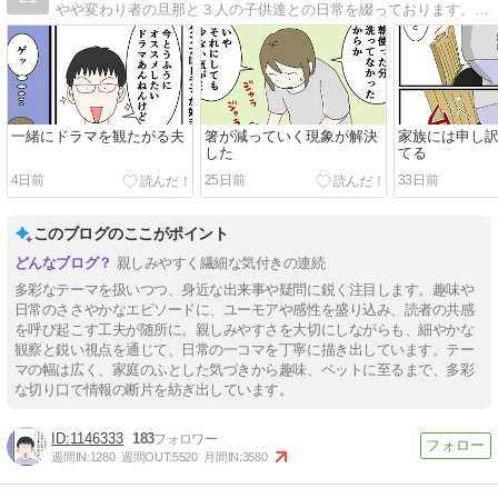
やや変わり者の旦那と３人の子供達との日常を綴っております。ブログリニューアルしました。
一緒にドラマを観たがる夫
箸が減っていく現象が解決
家族には申し
した
てる
4日前
25日前
33日前
このブログのここがポイント
親しみやすく繊細な気付きの連続
多彩なテーマを扱いつつ、身近な出来事や疑問に鋭く注目します。趣味や
日常のささやかなエピソードに、ユーモアや感性を盛り込み、読者の共感
を呼び起こす工夫が随所に。親しみやすさを大切にしながらも、細やかな
観察と鋭い視点を通じて、日常の一コマを丁寧に描き出しています。テー
マの幅は広く、家庭のふとした気づきから趣味、ペットに至るまで、多彩
な切り口で情報の断片を紡ぎ出しています。
1146333
183
週間IN:
1280
週間OUT:
5520
月間IN:
3580