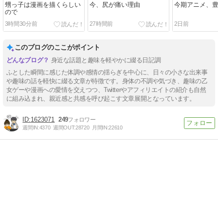
甥っ子は漫画を描くらしい
今、尻が痛い理由
今期アニメ、
ので
3時間30分前
27時間前
2日前
このブログのここがポイント
身近な話題と趣味を軽やかに綴る日記調
ふとした瞬間に感じた体調や感情の揺らぎを中心に、日々の小さな出来事
や趣味の話を軽快に綴る文章が特徴です。身体の不調や気づき、趣味の乙
女ゲーや漫画への愛情を交えつつ、Twitterやアフィリエイトの紹介も自然
に組み込まれ、親近感と共感を呼び起こす文章展開となっています。
1623071
249
週間IN:
4370
週間OUT:
28720
月間IN:
22610