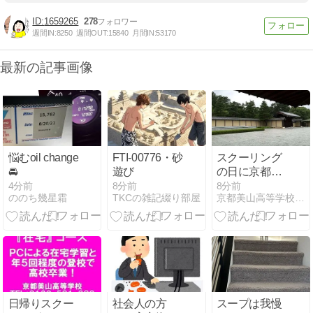
1659265
278
週間IN:
8250
週間OUT:
15840
月間IN:
53170
最新の記事画像
悩むoil change
FTI-00776・砂
スクーリング
🚘
遊び
の日に京都観
光をするのも
4分前
8分前
8分前
ののち幾星霜
TKCの雑記綴り部屋
京都美山高等学校 保健体育科 担当教員のつぶやき
いいですね
日帰りスクー
社会人の方
スープは我慢