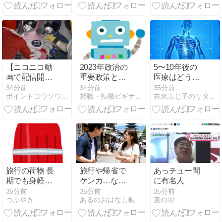
あ、、、
【ニコニコ動
2023年政治の
5〜10年後の
画で配信開
重要政策とそ
医療はどう変
始】電子戦隊
の影響を徹底
わる？AI・血
34分前
34分前
35分前
ポイントコウソウエンジン！
就職・転職ビギナーズマガジン
在米ふじ子のリタイア生活徒然日記と備忘録
デンジマンの
解説！
液検査・GLP-
魅力
1製剤が切り
開く予防医療
の未来
旅行の荷物 長
旅行や帰省で
あっチュー間
期でも身軽な
ケンカ…なぜ
に有名人
小笠原洋子さ
身近な人ほど
35分前
35分前
35分前
つぶやき
あるのおはなし帳
鳶の羽
ん流
衝突してしま
うのか