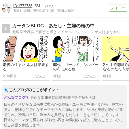
1772738
581
週間IN:
10350
週間OUT:
44050
月間IN:
45800
カータンBLOG あたし・主婦の頭の中
6
元客室乗務員で妄想と嵐とマイケル・ジャクソンが大好きな女の古（こ）。羞恥心を失った今、赤裸々に超ヘタくそな絵であたしの頭の中を綴ってます。
老後の住まい 素人は暴走す
60代、ゴールド、シルバー
2ヶ月で開脚で
る
の次に来る色
なるのだろう
28時間前
2日前
6日前
このブログのここがポイント
身近な出来事に詩情を織り交ぜる語り口
日々のささやかな出来事に柔らかな視線とユーモアを添えながら、家族や
友人、趣味など身近なテーマを巧みに描写します。記憶と感情が静かに奏
でられ、読者の日常に温かみと共感をもたらすことを大切にしています。
日常の一コマから得られる味わい深さや繊細さを詩的に綴ることで、心に
残る余韻を創造します。