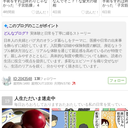
手術をすれば終わりじゃな
なんでそこ？！な愛犬の寝
手術をすれば
かった「子宮筋腫」４
相
かった「子宮
4時間前
4日前
6日前
このブログのここがポイント
実体験と日常を丁寧に綴るストーリー
日本人の夫婦とパグ犬のオランダ暮らしをテーマに、医療や日常の出来事
を飾らずに紹介しています。入院費の詳細や保険制度の解説、身近なトラ
ブル解決方法など、リアルな体験を通じて親近感を高めているのが特徴で
す。親しみやすさとともに、具体的な制度や費用についても触れ、読者の
生活に役立つ視点を提供しています。多彩なエピソードを織り交ぜなが
ら、生活のリアルを鋭く、分かりやすく描き出しています。
2043548
138
週間IN:
1480
週間OUT:
10330
月間IN:
5790
人生ただいま迷走中
19
毎日おろおろしておりますおたおたしている私の日常を笑っていただければこれ幸い