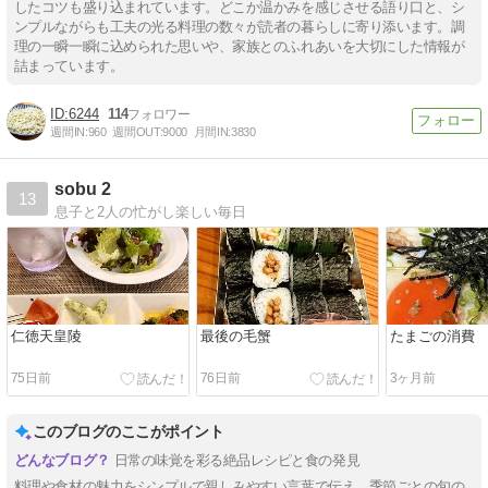
したコツも盛り込まれています。どこか温かみを感じさせる語り口と、シ
ンプルながらも工夫の光る料理の数々が読者の暮らしに寄り添います。調
理の一瞬一瞬に込められた思いや、家族とのふれあいを大切にした情報が
詰まっています。
6244
114
週間IN:
960
週間OUT:
9000
月間IN:
3830
sobu 2
13
息子と2人の忙がし楽しい毎日
仁徳天皇陵
最後の毛蟹
たまごの消費
75日前
76日前
3ヶ月前
このブログのここがポイント
日常の味覚を彩る絶品レシピと食の発見
料理や食材の魅力をシンプルで親しみやすい言葉で伝え、季節ごとの旬の