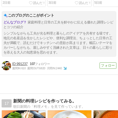
クライブのお知らせ／冷や
スノービューテ
2日前
3日前
5日前
しトマトのオニオンベーコ
やっとお迎え
ンドレッシングがけ
から揚げワン
このブログのここがポイント
家庭料理と日常の工夫を鮮やかに伝える優れた調理レシピ
とコツの紹介
シンプルながらも工夫が光る料理と暮らしのアイデアを共有する場です。
地元の名産品を生かしたレシピや、便利な調理法、ちょっとした日常の工
夫が満載で、読むだけでキッチンへの意欲が高まります。幅広いテーマを
カバーしながらも、親しみやすく洗練された文章は、日々の暮らしに彩り
を添える大人の知恵袋を思わせます。
991237
107
週間IN:
610
週間OUT:
6820
月間IN:
2440
新聞の料理レシピを作ってみる。
17
朝日新聞の「料理メモ」を見て作っています。