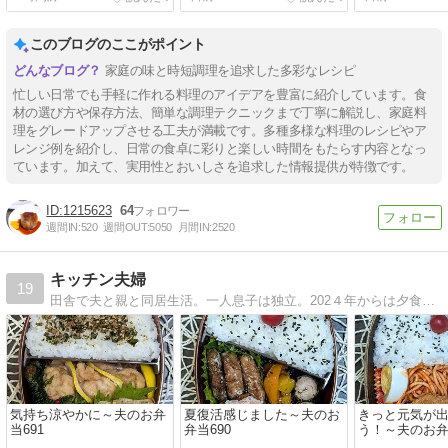
このブログのここがポイント
家庭の味と時短調理を追求した多彩なレシピ
忙しい日常でも手軽に作れる料理のアイデアを豊富に紹介しています。食
材の選び方や保存方法、簡単な調理テクニックまで丁寧に解説し、家庭料
理をグレードアップさせる工夫が満載です。多種多様な料理のレシピやア
レンジ例を紹介し、日常の食卓に彩りと楽しい時間をもたらす内容となっ
ています。加えて、実用性とおいしさを追求した情報提供が特徴です。
1215623
64
週間IN:
520
週間OUT:
5050
月間IN:
2520
キッチン夫婦
19
田舎で夫と親と同居生活。一人息子は独立。202４年からは夕食よりも夫に作ったお弁当や夫が作った朝食が主になりました。
気持ち涼やかに～夫のお弁
夏復活感じました～夫のお
きっと元気が
当691
弁当690
う！～夫のお弁