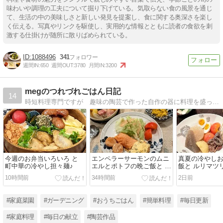
味わいや調理の工夫について掘り下げている。気取らない食の風景を通じ
て、生活の中の美味しさと新しい発見を提案し、食に関する奥深さを楽し
く伝える。写真やリンクを駆使し、実用的な情報とともに読者の食欲を刺
激する仕掛けが随所に散りばめられている。
1088496
341
週間IN:
650
週間OUT:
3780
月間IN:
3200
megのつれづれごはん日記
14
時短料理専門ですが 趣味の陶芸で作った自作の器に料理を盛って楽しんでます。３６０坪の自宅で咲く季節の花々も紹介してます。家庭菜園もしてますよ。
今週のお弁当いろいろ と
エンペラーサーモンのムニ
真夏の冷やし
町中華の冷やし担々麺♪
エルとポトフの晩ご飯と 百
飯と ルリマツ
日紅の花♪
10時間前
34時間前
2日前
#家庭菜園
#ガーデニング
#おうちごはん
#簡単料理
#毎日更新
#家庭料理
#毎日の献立
#陶芸作品