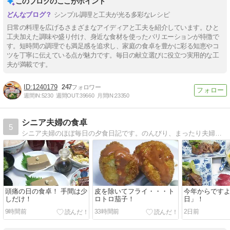
このブログのここがポイント
シンプル調理と工夫が光る多彩なレシピ
日常の料理を広げるさまざまなアイディアと工夫を紹介しています。ひと
工夫加えた調味や盛り付け、身近な食材を使ったバリエーションが特徴で
す。短時間の調理でも満足感を追求し、家庭の食卓を豊かに彩る知恵やコ
ツを丁寧に伝えている点が魅力です。毎日の献立選びに役立つ実用的な工
夫が満載です。
1240179
247
週間IN:
5230
週間OUT:
39660
月間IN:
23350
シニア夫婦の食卓
5
シニア夫婦のほぼ毎日の夕食日記です。のんびり、まったり夫婦のおとぼけの毎日をつづります。
頭痛の日の食卓！ 手間は少
皮を除いてフライ・・・ト
今年からです
しだけ！
ロトロ茄子！
日」！
9時間前
33時間前
2日前