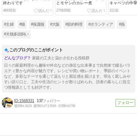
終わりです
とモヤシのカレー煮
キャベツの中
4時間前
27時間前
2日前
#主婦
#猫
#保護猫
#大阪
#節約料理
#ボランティア
#孫
#犬猫多頭飼い
このブログのここがポイント
家庭の工夫と温かさ伝わる投稿群
日々の家庭料理から趣味や外出などの身近な出来事まで自然体で綴るバラ
エティ豊かな内容が魅力です。レシピや買い物レポート、季節のイベント
など、多彩なテーマを通じて温もりと親近感を届けます。明るく親しみや
すい語り口と、工夫や生活のヒントが散りばめられ、読者の暮らしに役立
つ情報源としても好評です。
1568331
137
週間IN:
1629
週間OUT:
17595
月間IN:
6759