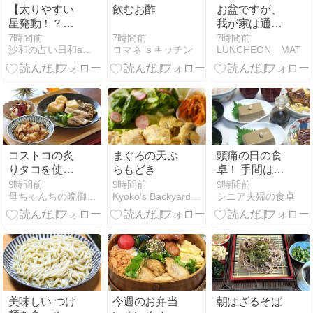
【太りやすい
飲むお酢
お盆ですが、
星発動！？ジ
我が家は通常
ム、シックス
運転です
7時間前
7時間前
7時間前
ロマネ’ｓキッチン
沙和の占い日和and so on
LUNCHEON MAT
パッドでスリ
ムになれるか
な？】
コストコの炙
まぐろの天ぷ
頭痛の日の食
りタコを使っ
らもどき
卓！ 手間は少
てラストのお
しだけ！
9時間前
9時間前
9時間前
母ちゃんちの晩御飯とどたばた日記
Kyoko's Backyard アメリカで田舎暮らし
シニア夫婦の食卓
料理はこれ！
と2日分晩ご
はんは【和定
食】と【スパ
イスキーマカ
レー】
美味しい つけ
今週のお弁当
朝はざるそば