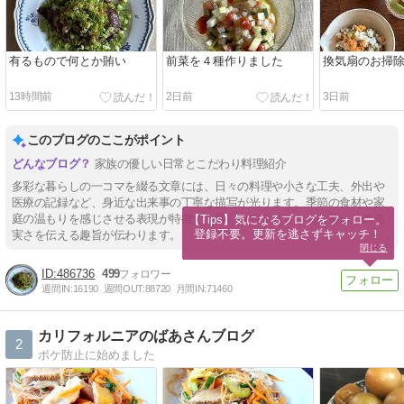
有るもので何とか賄い
前菜を４種作りました
換気扇のお掃
13時間前
2日前
3日前
このブログのここがポイント
家族の優しい日常とこだわり料理紹介
多彩な暮らしの一コマを綴る文章には、日々の料理や小さな工夫、外出や
医療の記録など、身近な出来事の丁寧な描写が光ります。季節の食材や家
庭の温もりを感じさせる表現が特徴で、親しみやすさとともに暮らしの充
【Tips】気になるブログをフォロー。

登録不要。更新を逃さずキャッチ！
実さを伝える趣旨が伝わります。
閉じる
486736
499
週間IN:
16190
週間OUT:
88720
月間IN:
71460
カリフォルニアのばあさんブログ
2
ボケ防止に始めました