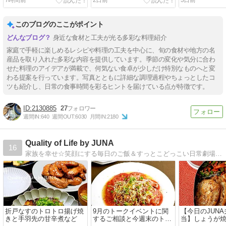
このブログのここがポイント
身近な食材と工夫が光る多彩な料理紹介
家庭で手軽に楽しめるレシピや料理の工夫を中心に、旬の食材や地方の名
産品を取り入れた多彩な内容を提供しています。季節の変化や気分に合わ
せた料理のアイデアが満載で、何気ない食卓が少しだけ特別なものへと変
わる提案を行っています。写真とともに詳細な調理過程やちょっとしたコ
ツも紹介し、日常の食事時間を彩るヒントを届けている点が特徴です。
2130885
27
週間IN:
640
週間OUT:
6030
月間IN:
2180
Quality of Life by JUNA
16
家族を幸せ☆笑顔にする毎日のご飯＆すっとこどっこい日常劇場！『JUNAさんのいつもの材料で満足弁当』『JUNAさんの最強で最愛の家ハンバーグ』発売中。
折戸なすのトロトロ揚げ焼
9月のトークイベントに関
【今日のJUN
きと手羽先の甘辛煮など
するご相談と今週末のトー
当】しょうが