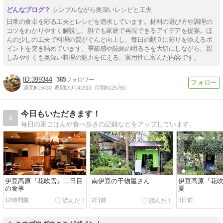
シンプルながら奥深いレシピと工夫
日常の食卓を彩る工夫とレシピを追求しています。材料の選び方や調理の
コツをわかりやすく解説し、誰でも家庭で再現できるアイデアを提案。ほ
んの少しの工夫で料理の質がぐんと向上し、毎日の献立に彩りを添えるポ
イントを突き詰めています。季節感や誌面の明るさを大切にしながら、親
しみやすくも奥深い料理の魅力を伝える、実用性に富んだ内容です。
399344
365
週間IN:
5430
週間OUT:
41910
月間IN:
25790
今日もいただきます！
4
毎日の家ごはんや食べ歩きの記録などをアップしています。
伊豆高原『花吹雪』二日目
南伊豆の干物屋さん
伊豆高原『花吹雪
の食事
夏
12時間前
2日前
3日前