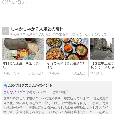
しゃかしゃか３人娘との毎日
7
1人減り２人減り３人いたはずの娘も今は自宅に1人だけになってしまいました。気が付けばブログを始めて、もう１8年も経っていました。
昨日また誕生日を迎えまし
それでも私はまだ生きてい
【国立中正紀
た
ます…
向かう】久しぶ
人5泊⑨2026/5/
3時間10分前
13時間前
26時間前
このブログのここがポイント
多彩な旅レポートと食の紹介
国内外を旅した体験やグルメな出来事を丁寧に綴っています。地元の風景
や文化、食の楽しみを豊富に取り上げ、旅の醍醐味を伝えています。写真
や地図を駆使し、実際に訪れた気分になれる工夫が随所に見られるのも特
徴です。文章は親しみやすく、それでいて内容は具体的で、ページをめく