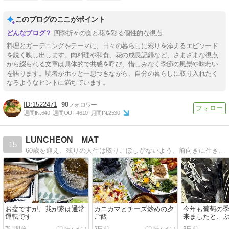
このブログのここがポイント
四季折々の食と花を彩る個性的な視点
料理とガーデニングをテーマに、日々の暮らしに彩りを添えるエピソード
を鋭く映し出します。肉料理や和食、花の成長記録など、さまざまな視点
から綴られる文章は具体的で共感を呼び、惜しみなく季節の風景や味わい
を語ります。読者がホッと一息つきながら、自分の暮らしに取り入れたく
なるようなヒントに満ちています。
1522471
90
週間IN:
640
週間OUT:
4610
月間IN:
2530
LUNCHEON MAT
15
60歳を迎え、残りの人生は取りこぼしがないよう、前向きに生きていきたいと思っています
お盆ですが、我が家は通常
カニカマとチーズ炒めの夕
今年も葡萄の
運転です
ご飯
来ましたと、
そばの夕ご飯
7時間前
2日前
3日前