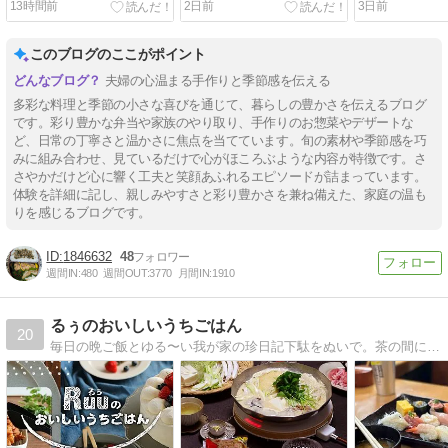
13時間前
2日前
3日前
このブログのここがポイント
夫婦の心温まる手作りと季節感を伝える
多彩な料理と季節の小さな喜びを通じて、暮らしの豊かさを伝えるブログ
です。彩り豊かな弁当や家族のやり取り、手作りのお惣菜やデザートな
ど、日常の丁寧さと温かさに焦点を当てています。旬の素材や季節感を巧
みに組み合わせ、見ているだけで心がほころぶような内容が特徴です。さ
さやかだけど心に響く工夫と笑顔あふれるエピソードが詰まっています。
体験を詳細に記し、親しみやすさと彩り豊かさを兼ね備えた、家庭の温も
りを感じるブログです。
1846632
48
週間IN:
480
週間OUT:
3770
月間IN:
1910
るぅのおいしいうちごはん
20
毎日の晩ご飯とゆる〜い我が家の珍日記下駄をぬいで。茶の間に座って。粗茶など飲む感覚で。ごゆるりとお楽しみください。