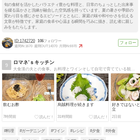
旬の食材を活かしたバラエティ豊かな料理と、日常のちょっとした出来事
を綴る温かさと洗練が融合した空気感を持っています。夏の暑さや季節の
変わり目を感じさせるエピソードとともに、家庭の味や和やかさを伝える
文章が特徴です。家庭の食卓や心温まる瞬間を巧みに描き、読む者に親し
みをもたらします。
1742720
106
週間IN:
1670
週間OUT:
14370
月間IN:
6970
ロマネ’ｓキッチン
9
大食漢の夫との食事。お料理とワインそして自宅で育てている観葉植物やハーブ。日記のつもりで書いてます。
飲むお酢
烏賊料理が続きます
好きではない
立
7時間前
31時間前
2日前
#料理
#ガーデニング
#ワイン
#レシピ
#夕食
#外食