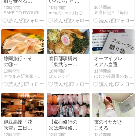
麺を食べるそ
いろいろ と 町
して「妻も長
中華の冷やし
10時間前
10時間前
10時間前
豆腐日記＊『毎日豆腐食べてます！』
SAKE TO RYOURI
megのつれづれごはん日記
期夏休みに突
担々麺♪
入」
静岡旅行～そ
春日部駅構内
オーマイプレ
の③～
「東武らーめ
ミアム当選
ん」 ATM小銭
10時間前
10時間前
11時間前
おつまみ研究家・えりぷーのごはん日記♪♪
ぽんレシピ
はむの冷蔵庫のあるﾓﾉで！節約夜ごはんレシピ
入金
伊豆高原『花
【点心修行の
友のうたがき
吹雪』二日目
次は寿司修
こえる
の食事
行！？笑】に
12時間前
12時間前
12時間前