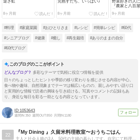
逆さ虹
完熟すだち、いっぱい♪
野菜好きの人
『農家と八百屋
菜まるごと！
8ヶ月前
8ヶ月前
9ヶ月前
ピ』発売のお
#料理
#家庭菜園
#おひとりさま
#レシピ
#簡単レシピ
#60代
#シニアブログ
#健康
#癒し
#再生栽培
#ありのままの自分
#60代ブログ
このブログのここがポイント
多彩なテーマで気軽に役立つ情報を提供
日々のちょっとしたヒントや季節の移り変わりを感じさせる内容が中心。
食べ物や趣味、自然現象までテーマは幅広いものの、親しみやすい語り口
と実用的な情報で読者の興味を引き続ける。写真やコメントの記録もあ
り、身近な毎日を彩る一助となる内容となっています。
1053643
週間IN:
350
週間OUT:
850
月間IN:
1180
『My Dining 』久留米料理教室〜おうちごはん
22
主人と社会人娘の3人、50代の主婦の暮らしです。自宅にて料理教室をしてます。