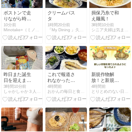
ボストンで走
クリームパス
揖保乃糸で和
りながら時差
タ
え麺風！
ぼけを直す
10分前
1時間20分前
3時間10分前
Minotake+（ミノタケプラス）in Boston
『My Dining 』久留米料理教室〜おうちごはん
シニア夫婦は気ままに・・・
昨日また誕生
これで報道さ
新規作物解
日を迎えまし
れなかったら
放！と新規収
た
終わりです
穫対象商品〜
3時間10分前
4時間前
4時間前
しゃかしゃか３人娘との毎日
おかんの毎日と食事と猫
とりとめのない日々の雑記帳
カウシェファ
ーム〜