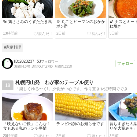
🐔 鶏ささみのくずたたき風
🫑 丸ごとピーマンのおかか
🍆 ナスとミ
ポン酢
ね焼き
13時間前
2日前
3日前
#家庭料理
2023237
53
週間IN:
570
週間OUT:
2790
月間IN:
2710
札幌円山発 わが家のテーブル便り
18
「楽しくゆる〜く!」夕食が中心です。作り置きや短時間でできるメニュー。北海道の旬の食材を使ったメニューも豊富です。
「映えないご飯」こんな１
テレビ出演のお知らせです
育ちすぎた大
食もある私のランチ事情
リ辛大葉みそ
20時間前
2日前
3日前