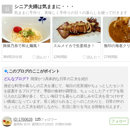
シニア夫婦は気ままに・・・
11
気ままに手作り、美味しく手作りの日々の暮らしを綴って行きます
揖保乃糸で和え麺風！
スルメイカで生姜焼き！
無印の海老ク
3時間10分前
12時間前
27時間前
このブログのここがポイント
簡潔かつ具体的な日常の工夫を紹介
身近な料理や暮らしの工夫を通じて、毎日の充実感やちょっとしたセンス
を提案するブログです。季節の食材や調理法、ちょっとしたアイデアを取
り入れた記事が多く、忙しい毎日でも暮らしの楽しみや工夫を見つけやす
い構成になっています。長く続けられることへのこだわりと、日常の中の
ちょっとした工夫を紹介しながら、生活に彩りを与える情報を伝えます。
1760628
125
週間IN:
1570
週間OUT:
22320
月間IN:
5980