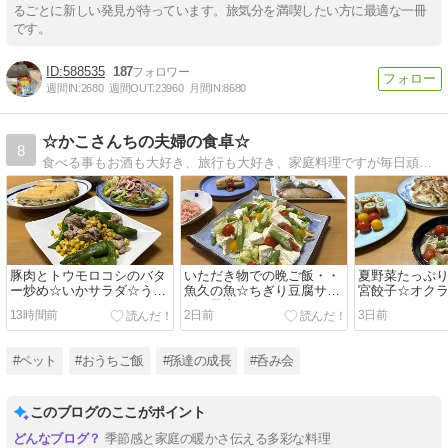
るごとに新しい発見が待っています。旅気分を満喫したい方に最適な一冊
です。
588535
187
週間IN:
2680
週間OUT:
23960
月間IN:
8680
☆かこさんちの夫婦の食卓☆
8
食べる事もお酒も大好き、旅行も大好き、家庭料理ですが毎日頑張っています。
豚肉とトウモロコシのバタ
いただき物での晩ご飯・・
夏野菜たっぷ
ー炒め☆いかサラダ☆うれ
魚久の魚☆ちぎり豆腐サラ
宮餃子☆オク
しいいただき物
ダ☆子犬の件
13時間前
2日前
3日前
#ペット
#おうちご飯
#孫達の成長
#呑み会
このブログのここがポイント
季節感と家庭の暖かさ伝える多彩な料理