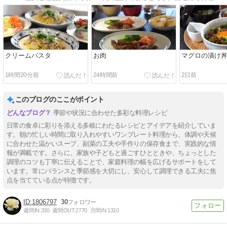
クリームパスタ
お肉
マグロの漬け
1時間20分前
24時間前
2日前
このブログのここがポイント
季節や状況に合わせた多彩な料理レシピ
日常の食卓に彩りを添える多岐にわたるレシピとアイデアを紹介していま
す。朝の忙しい時間に取り入れやすいワンプレート料理から、体調や天候
に合わせた温かいスープ、副菜の工夫や手作りの保存食まで、実践的な情
報が満載です。さらに、家族や子どもと過ごすひとときや、ちょっとした
調理のコツも丁寧に伝えることで、家庭料理の幅を広げるサポートをして
います。常にバランスと季節感を大切にし、安心して調理できる工夫に焦
点を当てている点が特徴です。
1806797
30
週間IN:
330
週間OUT:
2770
月間IN:
1310