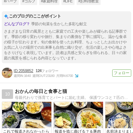
#ハーブ
#ゴルフ
#家庭料理
#LIFE
#お料理教室
このブログのここがポイント
季節の旬菜を生かした多彩な献立
さまざまな日常の風景とともに家庭での工夫や楽しみが綴られる記事群で
す。季節の移り変わりや旅行、集まりの裏側を丁寧に描写し、温かな食卓
の様子が伝わります。旬の食材を使ったお料理、ちょっとしたお出かけや
お気に入りの場所での出来事も自然に織り交ぜ、生活の楽しさや心地よさ
をさりげなく表現しています。読者は共感と安らぎを得られる、日々の家
庭の風景を感じられる内容となっています。
2059852
124
週間IN:
1640
週間OUT:
23180
月間IN:
6700
おかんの毎日と食事と猫
10
母親代わりで孫育てとパートに励む主婦。 保護ワンコと７匹の保護ニャンコ。猫の保護活動で毎日ドタバタ。 でも家族の健康のため毎日栄養たっぷりな節約料理を作ります。
これで報道されなかったら
報道を捻じ曲げる？＆豚肉
名前決まりま