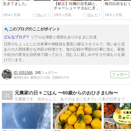
生きてました。
【献立】牡蠣の豆乳鍋と、
毎日白目をむ
チャーシューマヨおにぎり
と、豆もやしのナムルな
1年4ヶ月前
1年5ヶ月前
1年5ヶ月前
ど。～みんなの機嫌が悪い
年度末～
このブログのここがポイント
リアルな体験と感情をありのままに伝達
日常のちょっとした出来事や体験談を素直に綴るスタイルで、笑いあり涙
ありの人間味豊かな内容が特徴です。食の記録や季節の行事に加え、家族
や自分の変化を自然体で綴っており、読む人に親しみやすさや温もりを届
けています。
1051586
241
週間IN:
414
週間OUT:
1251
月間IN:
1773
元農家の日々ごはん 〜60歳からのおひさまLife〜
21
元農家です。自分らしく、ありのままに生きていく私の日常をブログに書いていきたいと思います。記事内容は、料理、プランター栽培、再生栽培などなど。ぜひ一度見てくださいね！