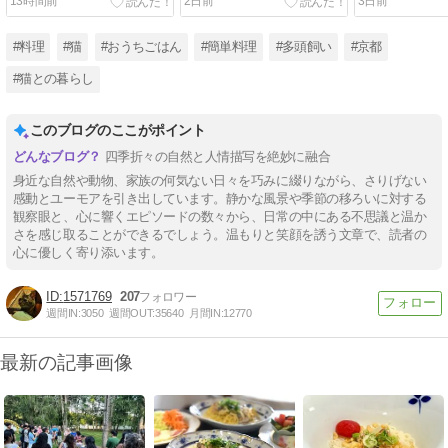
13時間前
2日前
3日前
#料理
#猫
#おうちごはん
#簡単料理
#多頭飼い
#京都
#猫との暮らし
このブログのここがポイント
四季折々の自然と人情描写を絶妙に融合
身近な自然や動物、家族の何気ない日々を巧みに綴りながら、さりげない
感動とユーモアを引き出しています。静かな風景や季節の移ろいに対する
観察眼と、心に響くエピソードの数々から、日常の中にある不思議と温か
さを感じ取ることができるでしょう。温もりと笑顔を誘う文章で、読者の
心に優しく寄り添います。
1571769
207
週間IN:
3050
週間OUT:
35640
月間IN:
12770
最新の記事画像