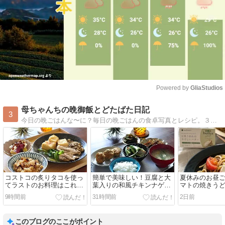
Powered by 
GliaStudios
Mute
母ちゃんちの晩御飯とどたばた日記
3
今日の晩ごはんな〜に？毎日の晩ごはんの食卓写真とレシピ。３兄妹（もうみんな大人ですが全員同居中）＋ラブラドールレトリバーのメイの毎日です。
コストコの炙りタコを使っ
簡単で美味しい！豆腐と大
夏休みのお昼
てラストのお料理はこれ！
葉入りの和風チキンナゲッ
マトの焼きうど
と2日分晩ごはんは【和定
トで晩ごはん
ーホワイトの
9時間前
31時間前
2日前
食】と【スパイスキーマカ
きコストコ祭
レー】
このブログのここがポイント