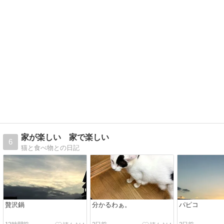
家が楽しい 家で楽しい
6
猫と食べ物との日記
贅沢鍋
分かるわぁ。
パピコ