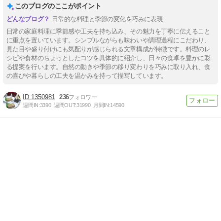
このブログのここがポイント
日常的な料理と季節の変化を巧みに表現
日常の家庭料理に季節感や工夫を持ち込み、その魅力を丁寧に伝えること
に重点を置いています。シンプルながらも味わいや調理過程にこだわり、
見た目や盛り付けにも気配りが感じられる文章構成が特徴です。料理のレ
シピや食材のちょっとしたコツを具体的に紹介し、日々の食卓を豊かに彩
る提案を行います。自然の動きや季節の移り変わりを巧みに取り入れ、食
の喜びや暮らしの工夫を温かみを持って描写しています。
1350981
236
週間IN:
3390
週間OUT:
31990
月間IN:
14590