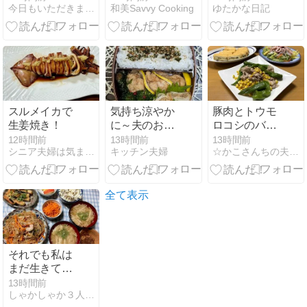
今日もいただきます！
和美Savvy Cooking
ゆたかな日記
ぎり寿司
スルメイカで
気持ち涼やか
豚肉とトウモ
生姜焼き！
に～夫のお弁
ロコシのバタ
当691
ー炒め☆いか
12時間前
13時間前
13時間前
シニア夫婦は気ままに・・・
キッチン夫婦
☆かこさんちの夫婦の食卓☆
サラダ☆うれ
しいいただき
物
全て表示
それでも私は
まだ生きてい
ます…
13時間前
しゃかしゃか３人娘との毎日