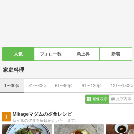
人気
フォロー数
急上昇
新着
家庭料理
1〜30位
31〜60位
61〜90位
91〜120位
121〜150位
画像表示
文字表示
Mikageマダムの夕食レシピ
1
我が家の夕食を毎日紹介いたします。