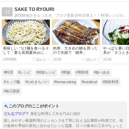
SAKE TO RYOURI
12
調理師免許をもつ主夫、ブログ更新16年目突入！！料理レシピの紹介「楽しく作って楽しく食べる」、男が喜ぶレシピ満載ですよ！！
美味しい つけ麺を食べるそ
肉厚、大きめの鰻を買った
やっぱり暑い
して「妻も長期夏休みに突
ので夫婦で「鰻丼」
系が「タコと
入」
カメの酢の物
10時間前
2日前
3日前
#料理
#レシピ
#簡単レシピ
#男飯
#男料理
#食べ歩き
#カップ麺
#かめきちパパ
#homecooking
#instafood
#簡単料理
#毎日更新
このブログのここがポイント
身近な料理と工夫を巧みに紹介
親しみやすい家庭料理のエッセンスを丁寧に伝える記事群が特徴です。旬
の食材や季節の変化に合わせたレシピ提案、日々の食卓の工夫やちょっと