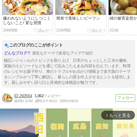
嫌われないようにしつこく
簡単で美味しいビーフン
姉の被害妄想
しないこと/ 変な習慣
20時間前
21時間前
2日前
このブログのここがポイント
身近なテーマで多彩なアイデア紹介
幅広いジャンルのトピックを取り上げ、日常のちょっとした工夫や趣味、
家族のエピソードなどを通じて読みごたえある内容を伝えています。料理
のレシピやお菓子作り、車のトラブルやお出かけ情報まで多方面のテーマ
をシンプルかつ丁寧に解説し、暮らしの質を向上させるヒントを提供しま
す。親しみやすい語り口と具体的な体験談が魅力です。
260554
1,062
週間IN:
11382
週間OUT:
44112
月間IN:
49626
もっと見る
arrow_forward_ios