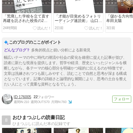
「荒廃した学校を立て直す
「才能が目覚めるフォトリ
「儲かる方向
再建を託された校長の2年
ーディング速読術」 山口
牟田太陽
半の記録」 堀越 勉
佐貴子
24時間前
2日前
3日前
このブログのここがポイント
多角的視点と鋭い分析による新発見
幅広いテーマの中に時代の潮流や社会の変化を緻密に捉えた記事が並び、
読者に新たな視座を提供します。哲学や経済、歴史といったジャンルを横
断しながら、各テーマの核心部分を明確かつ端的に伝えるのが特徴です。
文章は洗練されつつも親しみやすく、読むことで自然と思考が深まる構成
となっています。記事の詳細さと論理的な展開により、思考の土台を整え
たい人にとって貴重な資料となるでしょう。
176005
22
週間IN:
210
週間OUT:
570
月間IN:
760
おひまつぶしの読書日記
8
ひまつぶしに読んだ本の記録です