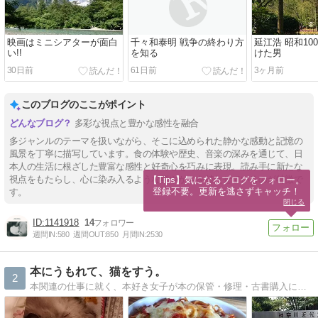
映画はミニシアターが面白
千々和泰明 戦争の終わり方
延江浩 昭和10
い!!
を知る
けた男
30日前
61日前
3ヶ月前
このブログのここがポイント
多彩な視点と豊かな感性を融合
多ジャンルのテーマを扱いながら、そこに込められた静かな感動と記憶の
風景を丁寧に描写しています。食の体験や歴史、音楽の深みを通じて、日
本人の生活に根ざした豊富な感性と好奇心を巧みに表現。読み手に新たな
視点をもたらし、心に染み入るような鮮やかさを持たせているのが特徴で
【Tips】気になるブログをフォロー。

登録不要。更新を逃さずキャッチ！
す。
閉じる
1141918
14
週間IN:
580
週間OUT:
850
月間IN:
2530
本にうもれて、猫をすう。
2
本関連の仕事に就く、本好き女子が本の保管・修理・古書購入について語ったり、 実家の3匹の愛猫との暮らし・付き合い方について語ったりするブログ。 時々、自分のことを語ったりもする。