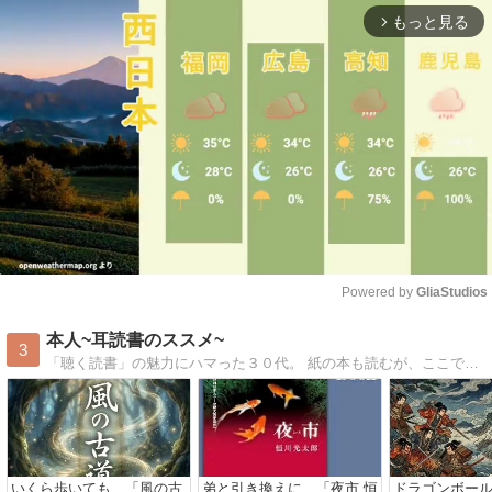
もっと見る
arrow_forward_ios
Powered by 
GliaStudios
Mute
本人~耳読書のススメ~
3
「聴く読書」の魅力にハマった３０代。 紙の本も読むが、ここでは“オーディオブックでも聴ける本”を中心にレビュー。
いくら歩いても…「風の古
弟と引き換えに…「夜市 恒
ドラゴンボー