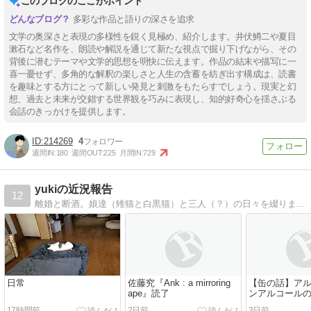
このブログのここがポイント
多彩な作品と語りの深さを追求
文学の奥深さと表現の多様性を鋭く見極め、紹介します。井伏鱒二や夏目
漱石など名作を、朗読や解説を通じて新たな視点で掘り下げながら、その
背後に潜むテーマや文学的思想を明快に伝えます。作品の結末や描写に一
喜一憂せず、多角的な解釈の楽しさと人生の含蓄を紡ぎ出す構成は、読書
を趣味とする方にとって新しい発見と刺激をもたらすでしょう。現実と幻
想、過去と未来が交錯する世界観を巧みに表現し、知的好奇心を揺さぶる
会話のきっかけを提供します。
214269
4
週間IN:
180
週間OUT:
225
月間IN:
729
yukiの近況報告
12
離婚と断酒。娘達（雉猫と白黒猫）と三人（？）の日々を綴ります。ロックと読書好き。でも酒と煙草をやらないストレート・エッジです。
日常
佐藤究『Ank : a mirroring
【缶の話】ア
ape』読了
ンアルコール
【コンビニ等
17時間前
2日前
3日前