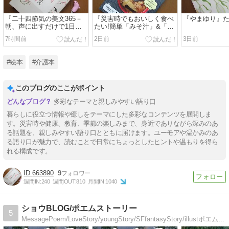
『二十四節気の美文365－
『災害時でもおいしく食べ
『やまゆり』
朝、声に出すだけで1日が
たい!簡単「みそ汁」&「ス
輝く』島 永吏子
ープ」レシピ』
7時間前
2日前
3日前
#絵本
#介護本
このブログのここがポイント
多彩なテーマと親しみやすい語り口
暮らしに役立つ情報や癒しをテーマにした多彩なコンテンツを展開しま
す。災害時や健康、教育、季節の楽しみまで、身近でありながら深みのあ
る話題を、親しみやすい語り口とともに届けます。ユーモアや温かみのあ
る語り口が魅力で、読むことで日常にちょっとしたヒントや温もりを得ら
れる構成です。
663890
9
週間IN:
240
週間OUT:
810
月間IN:
1040
ショウBLOG/ポエムストーリー
5
MessagePoem/LoveStory/youngStory/SFfantasyStory/illustポエム恋愛学園ファンタジーミステリー小説イラスト