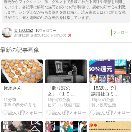
歴史からフィクション、旅、グルメまで多岐にわたる書評や感想を展開し
ています。各記事は鮮明な描写と鋭い分析が特徴で、読者の好奇心を刺激
します。シンプルながらも奥深さを兼ね備え、読み進めるほどに新たな発
見が待つ、知と趣味の巧みな融合を目指しています。
1903252
10
週間IN:
220
週間OUT:
180
月間IN:
680
最新の記事画像
床屋さん
「飾り窓の
【8/20まで】
女」（１９４
講談社コミッ
４）フリッ
クス 88円セー
11分前
1時間30分前
1時間40分前
本当の自分の芽を育てる
ヒデヨシ映画日記
賢い投資生活
ツ・ラング～
ル開催中！
「スカーレッ
『ザ・ファブ
ト・ストリー
ル』『転ス
ト」と重ね合
ラ』『宇宙兄
わせの悪夢～
弟』『転生重