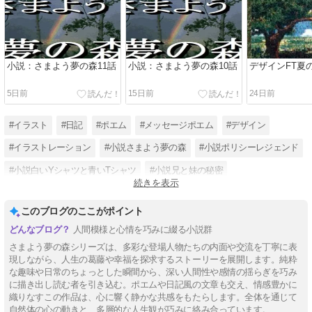
小説：さまよう夢の森11話
小説：さまよう夢の森10話
デザインFT夏
5日前
15日前
24日前
#イラスト
#日記
#ポエム
#メッセージポエム
#デザイン
#イラストレーション
#小説さまよう夢の森
#小説ポリシーレジェンド
#小説白いYシャツと青いTシャツ
#小説兄と妹の秘密
続きを表示
#小説チューリップスシスター
#デザインFT
このブログのここがポイント
人間模様と心情を巧みに綴る小説群
さまよう夢の森シリーズは、多彩な登場人物たちの内面や交流を丁寧に表
現しながら、人生の葛藤や幸福を探求するストーリーを展開します。純粋
な趣味や日常のちょっとした瞬間から、深い人間性や感情の揺らぎを巧み
に描き出し読む者を引き込む。ポエムや日記風の文章も交え、情感豊かに
織りなすこの作品は、心に響く静かな共感をもたらします。全体を通じて
自然体の心の動きと、多層的な人生観が巧みに絡み合っています。