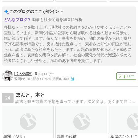
このブログのここがポイント
時事と社会問題を率直に分析
多様なテーマを取り上げ、現代社会の複雑さをわかりやすく伝えることを
重視しています。新聞や雑誌の記事から嗅ぎ取れる社会の動きや背景を、
鋭い視点で解説します。偏りなく事実を見極め、独自の角度から鋭く掘り
下げる記事が特徴です。突き抜けた視点には、素朴さと知性の両立が感じ
られ、読者に新たな視座をもたらします。話題の裏側や知られざる動きに
焦点を当て、表舞台の裏側を読み解く。社会の変化や時代の潮流を求める
読者にふさわしい分析と、深みのある考察を提供します。
585089
6
週間IN:
110
週間OUT:
480
月間IN:
400
ほんと、本と
24
読書と映画観賞の感想を綴っています。満足度は、あくまで自己満足度です。
海霧（ジリ）
罪過の代償
薬屋のひとりご