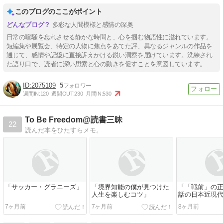
このブログのここがポイント
多彩な人間模様と感情の深奥
日常の喧騒を忘れさせる静かな時間と、心を掴む物語性に溢れています。
短編集や展覧会、特定の人物に焦点をあてた評、異なるジャンルの作品を
通じて、感情や記憶に直接訴えかける鋭い洞察を届けています。洗練され
た語り口で、読者に深い思索と心の動きを促すことを意図しています。
2075109
5
週間IN:
120
週間OUT:
230
月間IN:
530
To Be Freedom@読書三昧
22
読んだ本をひたすらメモ。
「サッカー・グラニーズ」
「境界知能の僕が見つけた
「「戦前」の正
人生を楽しむコツ」
話の日本近現
7ヶ月前
7ヶ月前
8ヶ月前