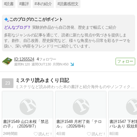
#読書
#書評
#本の紹介
#読書感想文
このブログのここがポイント
実験的作品から自己啓発、歴史まで幅広くご紹介
多彩なジャンルの記事を通じて、読者に新たな視点や気づきを提供しま
す。創作、自己改善、歴史探究など、様々な角度から日常を彩るテーマを
扱い、深い内容をフレンドリーに紹介しています。
1265524
4
週間IN:
120
週間OUT:
130
月間IN:
450
ミステリ読みまくり日記
23
ミステリなど読み終わった本の書評と紹介海外ものやノンフィクションも混ぜこぜで
書評1549 山口未桜「禁忌
書評1548 月村了衛「テロ
書評1547 下
の子」（2026/8/7）
ル」（2026/8/4）
バレあり 双紋
（2026/7/31）
24時間前
4日前
8日前