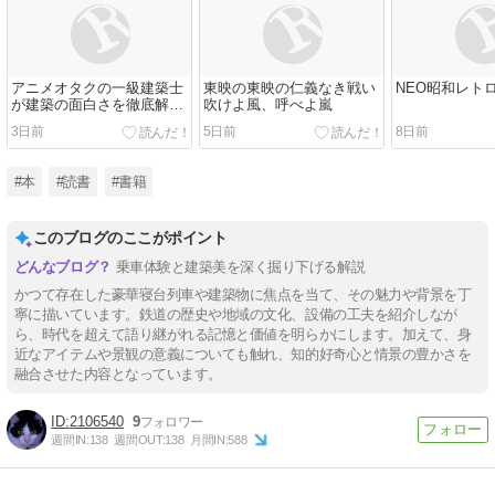
アニメオタクの一級建築士
東映の東映の仁義なき戦い
NEO昭和レト
が建築の面白さを徹底解剖
吹けよ風、呼べよ嵐
する本。
3日前
5日前
8日前
#本
#読書
#書籍
このブログのここがポイント
乗車体験と建築美を深く掘り下げる解説
かつて存在した豪華寝台列車や建築物に焦点を当て、その魅力や背景を丁
寧に描いています。鉄道の歴史や地域の文化、設備の工夫を紹介しなが
ら、時代を超えて語り継がれる記憶と価値を明らかにします。加えて、身
近なアイテムや景観の意義についても触れ、知的好奇心と情景の豊かさを
融合させた内容となっています。
2106540
9
週間IN:
138
週間OUT:
138
月間IN:
588