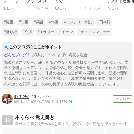
フ・イット・ブリーズ ステ
まで
子／田中達也(
ィーブン・キング(文藝春
37日前
63日前
77日前
秋)
#読書
#映画
#英語
#将棋
#ミステリー小説
#日本語
#折り紙
#立川
#エラリー・クイーン
#ディクスン・カー
このブログのここがポイント
多彩なジャンルと深い考察を融合
翻訳やミステリー、SF、短篇連作など多種多様なテーマを扱いながら、文
章の微細なニュアンスにまで踏み込む鋭い分析が魅力です。原作の雰囲気
や成立背景にも言及し、作品の核心に迫る解釈を展開します。読者の理解
を深めながらも、新たな視点を提示し、思索の扉を開きます。知的好奇心
を刺激する記事には、文学の奥深さと表現の奥義が詰まっています。
91350
10
週間IN:
140
週間OUT:
250
月間IN:
670
本くらべ 覚え書き
16
新刊本や特定分野の本を集中的に読み、その感想を淡々とつづるという 自分向け書評とも言えるブログです。その本の特色をメインに記録します。