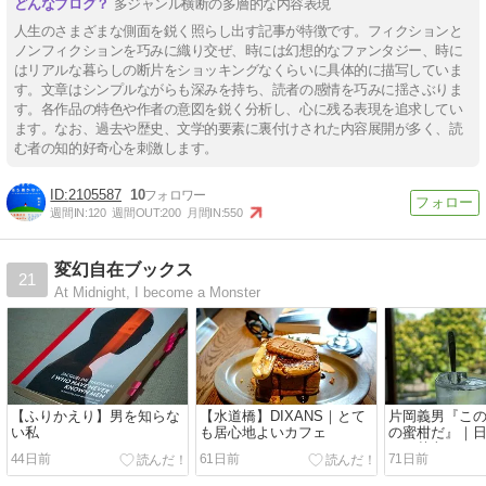
多ジャンル横断の多層的な内容表現
人生のさまざまな側面を鋭く照らし出す記事が特徴です。フィクションと
ノンフィクションを巧みに織り交ぜ、時には幻想的なファンタジー、時に
はリアルな暮らしの断片をショッキングなくらいに具体的に描写していま
す。文章はシンプルながらも深みを持ち、読者の感情を巧みに揺さぶりま
す。各作品の特色や作者の意図を鋭く分析し、心に残る表現を追求してい
ます。なお、過去や歴史、文学的要素に裏付けされた内容展開が多く、読
む者の知的好奇心を刺激します。
2105587
10
週間IN:
120
週間OUT:
200
月間IN:
550
変幻自在ブックス
21
At Midnight, I become a Monster
【ふりかえり】男を知らな
【水道橋】DIXANS｜とて
片岡義男『こ
い私
も居心地よいカフェ
の蜜柑だ』｜
れる英文
44日前
61日前
71日前