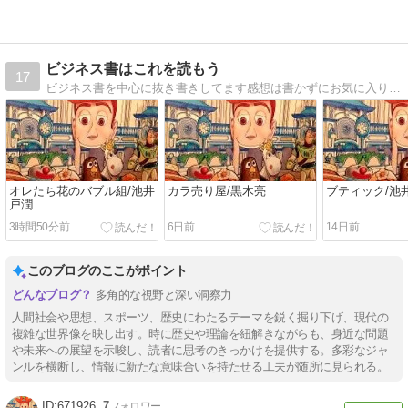
ビジネス書はこれを読もう
17
ビジネス書を中心に抜き書きしてます感想は書かずにお気に入りを抜き出しました感想は書かずにお気に入りを抜き出しました
オレたち花のバブル組/池井
カラ売り屋/黒木亮
ブティック/池
戸潤
3時間50分前
6日前
14日前
このブログのここがポイント
多角的な視野と深い洞察力
人間社会や思想、スポーツ、歴史にわたるテーマを鋭く掘り下げ、現代の
複雑な世界像を映し出す。時に歴史や理論を紐解きながらも、身近な問題
や未来への展望を示唆し、読者に思考のきっかけを提供する。多彩なジャ
ンルを横断し、情報に新たな意味合いを持たせる工夫が随所に見られる。
671926
7