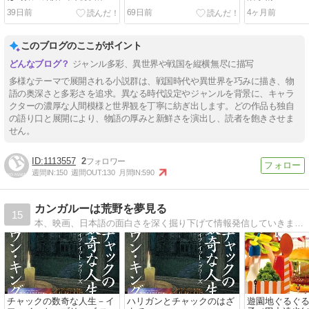
行使さる
39日前
69日前
4ヶ月前
このブログのここがポイント
ジャンル多彩、異世界や戦国を縦横無尽に描写
多様なテーマで展開される小説群は、戦国時代や異世界を巧みに描き、物
語の奥深さと多彩さを追求。異なる時代設定やジャンルを背景に、キャラ
クターの濃厚な人間模様と世界観を丁寧に紡ぎ出します。どの作品も独自
の語り口と展開により、物語の厚みと新鮮さを演出し、読者を飽きさせま
せん。
1113557
2
週間IN:
150
週間OUT:
130
月間IN:
590
カンガルーは荒野を夢見る
15
本、映画、日本語の面白さを深く掘り下げて情報発信していきます。
チャックの数奇な人生－イ
ハリガンとチャックのはざ
遊園地ぐるぐる