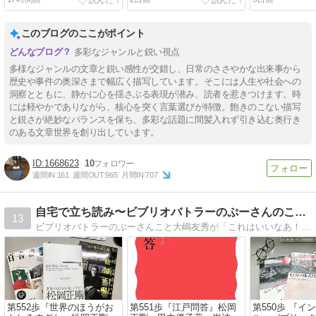
このブログのここがポイント
多彩なジャンルと鋭い視点
多様なジャンルの文章と鋭い感性が交錯し、日常のささやかな出来事から
歴史や事件の奥深さまで幅広く描写しています。そこには人生や社会への
洞察とともに、静かに心を揺さぶる表現が潜み、読者を惹きつけます。時
には軽やかでありながら、核心を突く言葉選びが特徴。飽きのこない描写
と鋭さが絶妙なバランスを保ち、多彩な話題に間髪入れず引き込む奥行き
のある文章世界を創り出しています。
1668623
10
週間IN:
161
週間OUT:
965
月間IN:
707
自宅で立ち読み〜ビブリオバトラーのぷーさんのこだわり選書
13
ビブリオバトラーのぷーさんこと大嶋友秀が「これはいいなあ！」と思った本だけ紹介するブログです。
第552歩『世界のほうがお
第551歩『江戸問答』松岡
第550歩 『イ