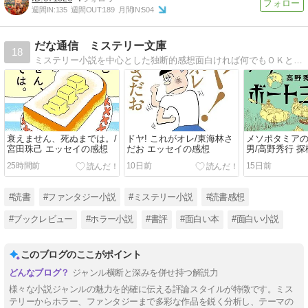
週間IN:
135
週間OUT:
189
月間IN:
504
だな通信 ミステリー文庫
18
ミステリー小説を中心とした独断的感想面白ければ何でもＯＫというのが信条。
衰えません、死ぬまでは。/
ドヤ! これがオレ/東海林さ
メソポタミア
宮田珠己 エッセイの感想
だお エッセイの感想
男/高野秀行 
25時間前
10日前
15日前
#読書
#ファンタジー小説
#ミステリー小説
#読書感想
#ブックレビュー
#ホラー小説
#書評
#面白い本
#面白い小説
このブログのここがポイント
ジャンル横断と深みを併せ持つ解説力
様々な小説ジャンルの魅力を的確に伝える評論スタイルが特徴です。ミス
テリーからホラー、ファンタジーまで多彩な作品を鋭く分析し、テーマの