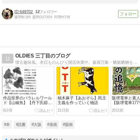
649702
12
週間IN:
180
週間OUT:
654
月間IN:
738
OLDIES 三丁目のブログ
11
懐古趣味風。本日ものんびり開店休業中。森羅万象・魑魅魍魎を楽しみ・考える不定期連載ウェブログです。
作品世界のパラレルワール
柚木麻子【あおぞら】民主
阪堺電車と素
ド【山椒魚】【丹下氏邸】
主義を作っていく物語
【阪堺電車17
井伏鱒二
6日前
21日前
25日前
#本
#読書
#大阪
#泉南
#阪南