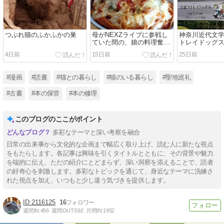
つぶれ猫のふかふかの巣
母がNEXZライブに参戦し
神奈川近代文学
ていた間の、娘の料理奮闘
トレイドッグス
記
夏）
4日前
15日前
25日前
#漫画
#読書
#猫との暮らし
#猫のいる暮らし
#聖地巡礼
#古書
#本の保管
#本の修理
このブログのここがポイント
多彩なテーマと深い考察を融合
日常の出来事から文化的な企画まで幅広く取り上げ、読む人に新たな視点
をもたらします。各記事は興味を引くタイトルとともに、その背景や魅力
を端的に伝え、ただの紹介にとどまらず、深い洞察を添えることで、読者
の好奇心を刺激します。多彩なトピックを通じて、身近なテーマに洗練さ
れた視点を加え、いつもと少し違う気づきを提供します。
2116125
16
週間IN:
456
週間OUT:
592
月間IN:
1952