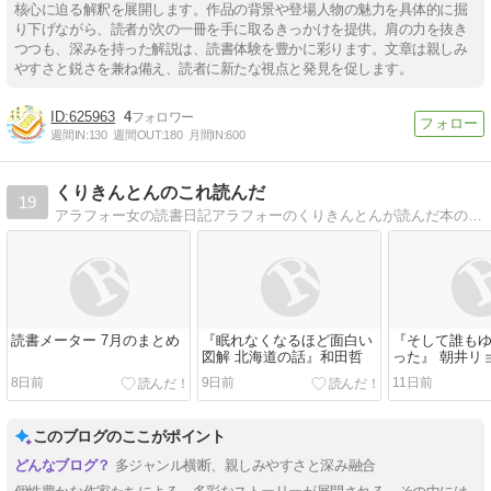
核心に迫る解釈を展開します。作品の背景や登場人物の魅力を具体的に掘
り下げながら、読者が次の一冊を手に取るきっかけを提供。肩の力を抜き
つつも、深みを持った解説は、読書体験を豊かに彩ります。文章は親しみ
やすさと鋭さを兼ね備え、読者に新たな視点と発見を促します。
625963
4
週間IN:
130
週間OUT:
180
月間IN:
600
くりきんとんのこれ読んだ
19
アラフォー女の読書日記アラフォーのくりきんとんが読んだ本の感想。
読書メーター 7月のまとめ
『眠れなくなるほど面白い
『そして誰も
図解 北海道の話』和田哲
った』 朝井リ
8日前
9日前
11日前
このブログのここがポイント
多ジャンル横断、親しみやすさと深み融合