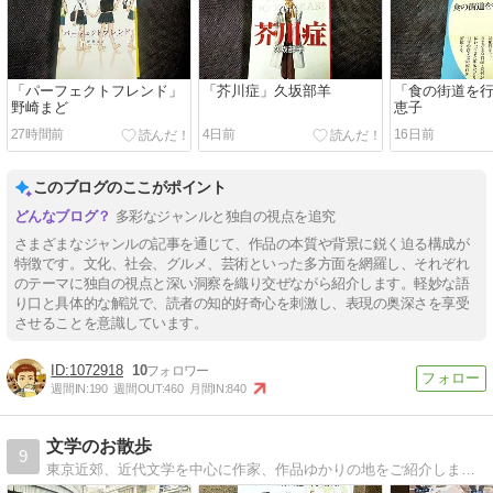
「パーフェクトフレンド」
「芥川症」久坂部羊
「食の街道を
野崎まど
恵子
27時間前
4日前
16日前
このブログのここがポイント
多彩なジャンルと独自の視点を追究
さまざまなジャンルの記事を通じて、作品の本質や背景に鋭く迫る構成が
特徴です。文化、社会、グルメ、芸術といった多方面を網羅し、それぞれ
のテーマに独自の視点と深い洞察を織り交ぜながら紹介します。軽妙な語
り口と具体的な解説で、読者の知的好奇心を刺激し、表現の奥深さを享受
させることを意識しています。
1072918
10
週間IN:
190
週間OUT:
460
月間IN:
840
文学のお散歩
9
東京近郊、近代文学を中心に作家、作品ゆかりの地をご紹介します。