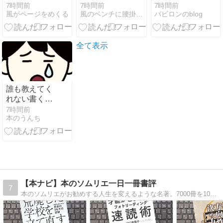
朝、声に出す
朝、声に出す
人へ。次の職
7時間前
7時間前
7時間前
風がページをめくる
風のベンチに腰掛けて 風がページをめくる
バビロンのblog
だけで1日が
だけで1日が
場で繰り返さ
輝く』島 永吏
輝く』島 永吏
ないための見
子
子
極め方
全て表示
誰も教えてく
れない書くス
キル／芝本秀
7時間前
本のうんち
徳【B2026-
64】
【本ナビ】本のソムリエ一日一冊書評
7
本のソムリエがお勧めする人生を変えるような名著。7000冊を100点満点で評価。どんな本を読むか迷っている方、ぜひご訪問ください。