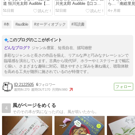
道 恒川光太郎 Audible【口
川光太郎 Audible【口コミ
ら…「南総里
コミレビュー・感想・評
レビュー・感想・評価】
Audible【口
51日前
52日前
4ヶ月前
価】
感想・評価】
#本
#audible
#オーディオブック
#耳読書
このブログのここがポイント
ジャンル豊富、短長自在、描写緻密
多彩なジャンルと長さの作品を揃え、リアルな声と巧みなナレーションで
臨場感を演出しています。古典から現代SF、ホラーやミステリーまで幅広
く揃い、さまざまな趣味に対応。聴きやすさと深みを兼ね備え、聴取体験
を高める工夫が随所に施されているのが特徴です。
2122505
6
週間IN:
270
週間OUT:
170
月間IN:
980
風がページをめくる
4
そのその本が気になったのは、風が吹いたから。