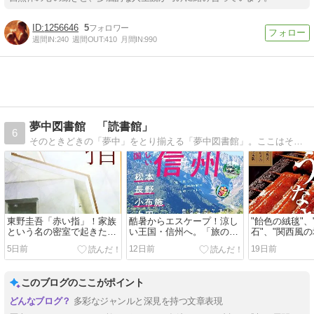
1256646
5
週間IN:
240
週間OUT:
410
月間IN:
990
夢中図書館 「読書館」
6
そのときどきの「夢中」をとり揃える「夢中図書館」。ここはそのなかでも、読書に関する「夢中」を集めた「読書館」です。Welcome to the ’Books'…
東野圭吾「赤い指」！家族
酷暑からエスケープ！涼し
"飴色の絨毯"
という名の密室で起きた悲
い王国・信州へ。「旅の手
石"、"関西風の
劇…加賀恭一郎が暴く哀し
帖」が贈る、唯一無二の高
「おとなの週
5日前
12日前
19日前
き真実とは？
原リゾート＆秘湯ガイド
ぎ大特集に喉
このブログのここがポイント
多彩なジャンルと深見を持つ文章表現