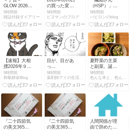
GLOW 2026年
の買った変な
（HSP）」は
11月号増刊
馬名
仕事が辛い？
5時間前
5時間前
5時間前
雑誌付録ダイアリー
ピヌサンのブログ
バビロンのblog
【付録】
向いてる環境
russet ×
の選び方と強
PEANUTS が
みを活かすコ
ま口ショルダ
ツ
ーバッグ
【速報】大相
目が、目があ
夏野菜の主菜
撲2026年９月
っ…
と副菜。誕生
場所 チケット
日のビールと
5時間前
5時間前
5時間前
和敬静寂Blog
薬剤師アイの生活日誌
色んな本と、色んな料理
争奪戦 落選
お菓子
『二十四節気
『二十四節気
人間関係が理
の美文365－
の美文365－
由で辞めたい