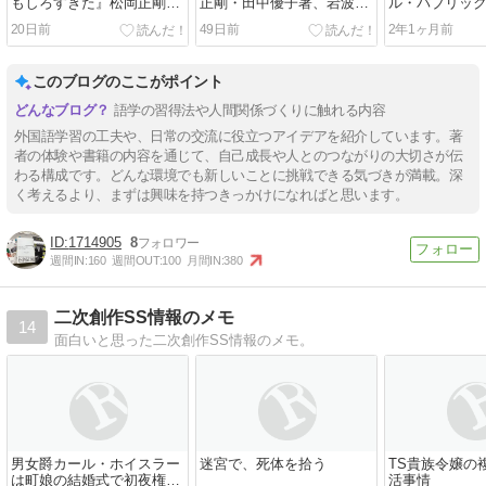
もしろすぎた』松岡正剛
正剛・田中優子著、岩波新
ル・パブリッ
著、晶文社
書
人が惹かれる
20日前
49日前
2年1ヶ月前
飯田美樹著、
このブログのここがポイント
語学の習得法や人間関係づくりに触れる内容
外国語学習の工夫や、日常の交流に役立つアイデアを紹介しています。著
者の体験や書籍の内容を通じて、自己成長や人とのつながりの大切さが伝
わる構成です。どんな環境でも新しいことに挑戦できる気づきが満載。深
く考えるより、まずは興味を持つきっかけになればと思います。
1714905
8
週間IN:
160
週間OUT:
100
月間IN:
380
二次創作SS情報のメモ
14
面白いと思った二次創作SS情報のメモ。
男女爵カール・ホイスラー
迷宮で、死体を拾う
TS貴族令嬢の
は町娘の結婚式で初夜権を
活事情