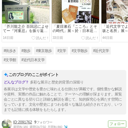
「芥川龍之介 百回忌によせ
「夏目漱石『こころ』とそ
「近代文学でよ
てー『河童忌』を振り返る
の時代」展～於：日本近代
坂と名所」展
ー」展～於：田端文士村記
文学館
記念館
14日前
33日前
44日前
念館
#街歩き
#散歩
#東京散歩
#文学
#文学散歩
#近代文学
#文学館
#近代日本文学
このブログのここがポイント
多彩な展示と歴史的背景の深堀り
各展示は文学や歴史を豊かに味わえる仕掛けが満載です。個性豊かな解説
や資料、実際の作品に触れることで、テーマへの理解が深まります。展覧
会ごとに異なる切り口と詳細な解説を通じて、知的探究心を満たす空間に
なっています。文化や歴史にまつわる様々な逸話も紹介されており、いつ
までも記憶に残る体験をもたらします。
2091762
9
週間IN:
180
週間OUT:
50
月間IN:
840