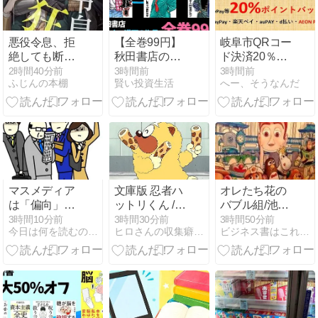
騎士』など人
気作が最大3
巻88円
悪役令息、拒
【全巻99円】
岐阜市QRコー
絶しても断罪
秋田書店の人
ド決済20％ポ
役の騎士に狂
気ヤンキー漫
イントバック
2時間40分前
3時間前
3時間前
ふじんの本棚
賢い投資生活
へー、そうなんだ
ったように愛
画『クローバ
キャンペーン
される (ゆら
ー』『チキ
26/8/31または
ゆら文庫)
ン』『ドロッ
無くなり次第
プOG』がセー
終了 岐阜市民
ル追加！3作
以外もOK
品ともKindle
AEON Pay対
Unlimited読み
象店舗の探し
放題
方
マスメディア
文庫版 忍者ハ
オレたち花の
は「偏向」し
ットリくん /
バブル組/池井
ている？
藤子不二雄 Ⓐ
戸潤
3時間10分前
3時間30分前
3時間50分前
今日は何を読むのやら？（雨彦の読み散らかしの記）
ヒロさんの収集癖日記
ビジネス書はこれを読もう