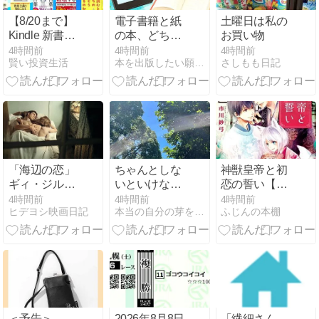
【8/20まで】
電子書籍と紙
土曜日は私の
Kindle 新書セ
の本、どちら
お買い物
ール：最大
がおすすめで
4時間前
4時間前
4時間前
賢い投資生活
本を出版したい願望を叶えちゃうブログ
さしもも日記
50％オフ《SB
すか？（質問
新書》読書す
への回答）
る脳／資本主
義全史／世界
の大転換／子
どもを呪う言
葉・救う言葉
／生まれが9
「海辺の恋」
ちゃんとしな
神獣皇帝と初
割の世界をど
ギィ・ジル～
いといけな
恋の誓い【電
う生きるか
儚い愛の記憶
い、という思
子特別版】
4時間前
4時間前
4時間前
ヒデヨシ映画日記
本当の自分の芽を育てる
ふじんの本棚
とすれ違う孤
い
(角川ルビー文
独な心情を抒
庫)
情的に～
＜予告＞
2026年8月8日
「繊細さん