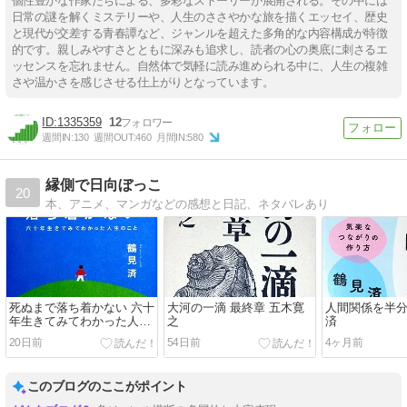
個性豊かな作家たちによる、多彩なストーリーが展開される。その中には
日常の謎を解くミステリーや、人生のささやかな旅を描くエッセイ、歴史
と現代が交差する青春譚など、ジャンルを超えた多角的な内容構成が特徴
的です。親しみやすさとともに深みも追求し、読者の心の奥底に刺さるエ
ッセンスを忘れません。自然体で気軽に読み進められる中に、人生の複雑
さや温かさを感じさせる仕上がりとなっています。
1335359
12
週間IN:
130
週間OUT:
460
月間IN:
580
縁側で日向ぼっこ
20
本、アニメ、マンガなどの感想と日記、ネタバレあり
死ぬまで落ち着かない 六十
大河の一滴 最終章 五木寛
人間関係を半分
年生きてみてわかった人生
之
済
のこと 鶴見済
20日前
54日前
4ヶ月前
このブログのここがポイント