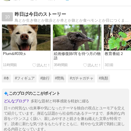
昨日は今日のストーリー
10
鳥とか生き物とか散歩とか本とか旅とか食べモンとか目につくまま気になるまま撮り書きちゃらがす、好奇心だだびしゃの生活。
Plum&#039;s
絵画修復師/宵を待つ月の物
教育番組２
語
11時間前
35時間前
3日前
#本
#フィギュア
#旅行
#野鳥
#ガチャガチャ
#鳥類
このブログのここがポイント
多彩な題材と時事感覚を軽妙に綴る
日々の何気ない出来事や気になったテーマを独自の視点とユーモアを交え
て紹介しています。身近な話題から社会性のあるテーマまで、多角的な内
容をバランスよく扱い、親しみやすさと鋭さを兼ね備えた文章が特長で
す。読者に新たな気づきをもたらすとともに、軽やかな文調で気軽に楽し
める内容となっています。