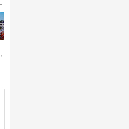
浜名湖北岸を走る天竜浜名湖鉄道（天浜線）沿線風景に国鉄二俣線（天浜線の前身）で走っていた蒸気機関車C58を合成させた鉛筆画と沿線紹介を掲載しています