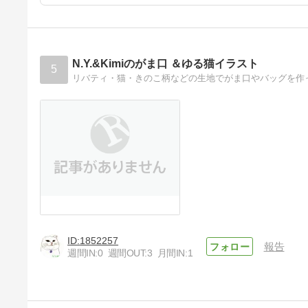
N.Y.&Kimiのがま口 ＆ゆる猫イラスト
5
リバティ・猫・きのこ柄などの生地でがま口やバッグを作
1852257
報告
週間IN:
0
週間OUT:
3
月間IN:
1