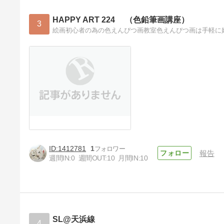
HAPPY ART 224 （色鉛筆画講座）
3
絵画初心者の為の色えんぴつ画教室色えんぴつ画は手軽に
1412781
1
報告
週間IN:
0
週間OUT:
10
月間IN:
10
SL@天浜線
4