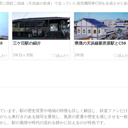
静岡県
8
三ケ日駅の紹介
県境の天浜線新所原駅とC58
1年11ヶ月前
2年前
ています。駅の歴史背景や地域の特徴も詳しく解説し、鉄道ファンだけ
がらも奥行きのある描写を重視し、風景の変遷や歴史を感じさせる一枚
かし、駅の風情や時代の流れを静かに伝えるのが特色です。