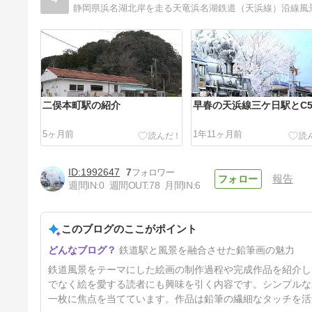
二俣本町駅の紹介
早春の天浜線三ケ日駅とC5
5ヶ月前
1年11ヶ月前
1992647
7
報告
週間IN:
0
週間OUT:
78
月間IN:
6
このブログのここがポイント
新所原駅の紹介
鉄道駅と風景を融合させた鉛筆画の魅力
2年前
鉄道風景をテーマにした絵画の制作過程や完成作品を紹介し
でなく絵を愛する読者にも興味を引く内容です。シンプルな
一枚に焦点を当てています。作品は鉛筆の繊細なタッチを活