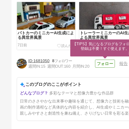
パトカーのミニカーAI生成によ
トレーラーミニカーのAI生
る異世界風景
よる異世界風景
【TIPS】気になるブログをフォロ
7日前
9日前
登録は不要！すぐ使えます
1681050
8
報告
週間IN:
15
週間OUT:
160
月間IN:
20
このブログのここがポイント
茗荷の収穫
多彩なテーマと想像力豊かな作品群
15日前
日常のささやかな出来事や趣味を通じて、想像力と技術を融
画の制作過程など具体的な内容を紹介し、AI生成やミニカ
親しみやすさと創造性を兼ね備え、さりげない日常を彩る楽