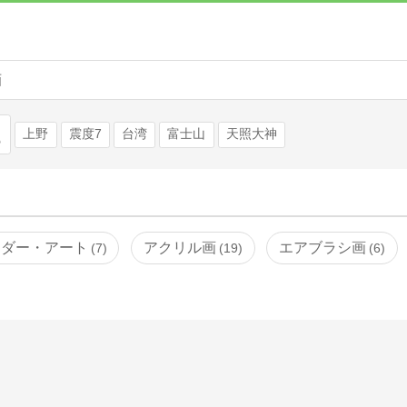
画
検索
上野
震度7
台湾
富士山
天照大神
イダー・アート
アクリル画
エアブラシ画
7
19
6