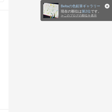
Beltaの色鉛筆ギャラリー
現在の順位は
第2位
です。
≫
このブログの順位を表示