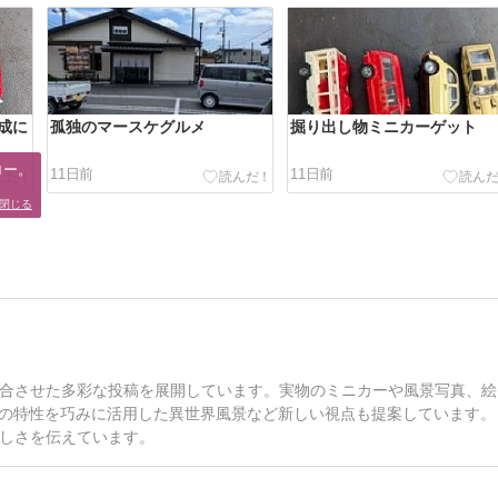
成に
孤独のマースケグルメ
掘り出し物ミニカーゲット
ー。

11日前
11日前
。
閉じる
合させた多彩な投稿を展開しています。実物のミニカーや風景写真、絵
ーの特性を巧みに活用した異世界風景など新しい視点も提案しています。
しさを伝えています。