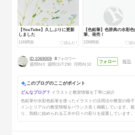
【YouTube】久しぶりに更新
【色鉛筆】色辞典の水彩色
しました
筆、発売！
11時間前
22時間前
1069009
8
報告
週間IN:
0
週間OUT:
290
月間IN:
10
このブログのここがポイント
【絵を描く暮らし】おやつ絵日
イラストと教室情報を丁寧に紹介
記
4日前
色鉛筆や水彩色鉛筆を使ったイラストの活用法や教室の様子
インとリアルの教室情報をバランス良く掲載しています。親
り、気軽に始められる工夫や日々の彩りを提案しています。