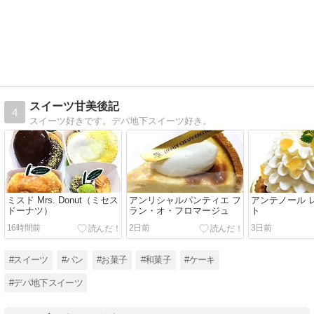
スイーツ甘美後記
4
スイーツ好きです。デパ地下スイーツ好き。
ミスド Mrs. Donut（ミセス
アンリシャルパンティエ フ
アンテノール 
ドーナツ）
ラン・オ・フロマージュ
ト
16時間前
2日前
3日前
#スイーツ
#パン
#お菓子
#和菓子
#ケーキ
#デパ地下スイーツ