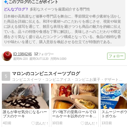
このブログのここがポイント
多彩なスイーツを厳選紹介する専門性
日本橋や高島屋など催事や専門店を舞台に、季節限定や希少素材を活かし
た商品を詳細に伝える。和洋や素材へのこだわりを感じさせ、視覚や味覚
に訴える描写を通じて、饒舌な表現を避けつつも商品の魅力を的確に伝え
ている。品々の特徴や食感を丁寧に解説し、美味しさへのこだわりや限定
感をさり気なく盛り込んだコンテンツ構成となっている。食品の独特な香
りや味わいを通じて、購入意欲を喚起させる仕立てが特徴的である。
1984246
12
週間IN:
220
週間OUT:
1120
月間IN:
1000
マロンのコンビニスイーツブログ
5
コンビニスイーツ・コンビニアイス・コンビニお菓子・デザートなど私が食べたコンビニスイーツを紹介しているブログです。
誰もが幸せ気分になるハー
デパ地下の堂島ロールでロ
スムージーボウ
ブスのケーキ
ールケーキ以外のケーキを
トボウル
買ってみた
4日前
10日前
13日前