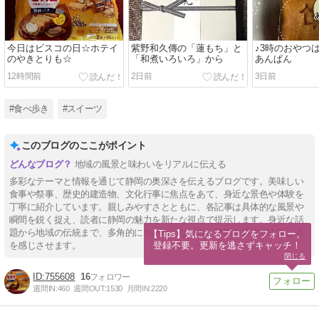
今日はビスコの日☆ホテイ
紫野和久傳の「蓮もち」と
♪3時のおやつ
のやきとりも☆
「和煮いろいろ」から
あんぱん
12時間前
2日前
3日前
#食べ歩き
#スイーツ
このブログのここがポイント
地域の風景と味わいをリアルに伝える
多彩なテーマと情報を通じて静岡の奥深さを伝えるブログです。美味しい
食事や祭事、歴史的建造物、文化行事に焦点をあて、身近な景色や体験を
丁寧に紹介しています。親しみやすさとともに、各記事は具体的な風景や
瞬間を鋭く捉え、読者に静岡の魅力を新たな視点で提示します。身近な話
題から地域の伝統まで、多角的にカバーしながら、静岡を探求する楽しさ
【Tips】気になるブログをフォロー。

登録不要。更新を逃さずキャッチ！
を感じさせます。
閉じる
755608
16
週間IN:
460
週間OUT:
1530
月間IN:
2220