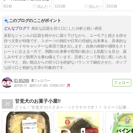
3日前
13日前
23日前
このブログのここがポイント
身近な話題を切り口にした分析と鋭い表現
多彩なジャンルの話題を軽やかに掘り下げながら、ユーモアと鋭さを併せ
持つ文章が特徴です。スポーツの熱狂や日常の些細な出来事を、具体的な
エピソードやキャッチーな表現で描き出します。自身の体験や感情をスト
レートに伝える一方で、周囲の出来事や世間の動きにも気配りを見せ、親
しみやすさと観察力を兼ね備えています。読者にとって身近に感じられる
テーマと、鋭い観点からの切り口を絶妙なバランスで融合させた、ポップ
な語り口と軽妙な文章が印象的です。
85289
8
週間IN:
57
週間OUT:
288
月間IN:
207
甘党犬のお菓子小屋!!
25
どうも！”甘党犬”のドクター・ソクラテスです！！ スイーツ記事を中心にブログを更新していきますので、宜しくお願い致します！！！