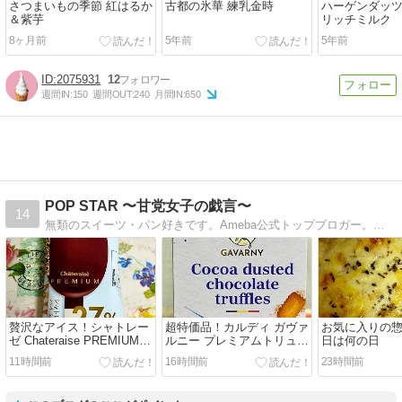
さつまいもの季節 紅はるか
古都の氷華 練乳金時
ハーゲンダッツ
＆紫芋
リッチミルク
8ヶ月前
5年前
5年前
2075931
12
週間IN:
150
週間OUT:
240
月間IN:
650
POP STAR 〜甘党女子の戯言〜
14
無類のスイーツ・パン好きです。Ameba公式トップブロガー。ブログは毎日更新しています。
贅沢なアイス！シャトレー
超特価品！カルディ ガヴァ
お気に入りの惣
ゼ Chateraise PREMIUM
ルニー プレミアムトリュフ
日は何の日
BAR HIGH MILK
スペキュロス
11時間前
16時間前
23時間前