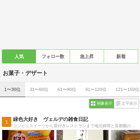
人気
フォロー数
急上昇
新着
お菓子・デザート
1〜30位
31〜60位
61〜90位
91〜120位
121〜150位
画像表示
文字表示
緑色大好き ヴェルデの雑食日記
1
コンビニスイーツから星付きレストランまで地元静岡と首都圏のグルメを貪欲に探し続けてます。