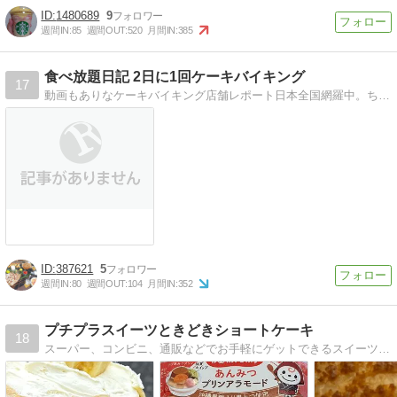
1480689
9
週間IN:
85
週間OUT:
520
月間IN:
385
食べ放題日記 2日に1回ケーキバイキング
17
動画もありなケーキバイキング店舗レポート日本全国網羅中。ちゃんと全店自分で行ってます。最低二日に一回更新
387621
5
週間IN:
80
週間OUT:
104
月間IN:
352
プチプラスイーツときどきショートケーキ
18
スーパー、コンビニ、通販などでお手軽にゲットできるスイーツを中心として、大好きなショートケーキも織り交ぜながらご紹介しています♪「幸せおやつ時間」を素敵に彩る一助になれば幸いです。