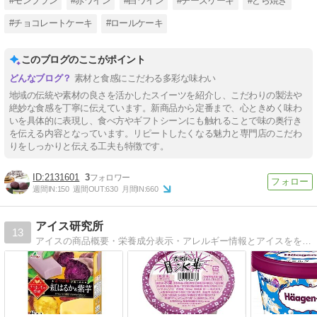
#モンブラン
#赤ワイン
#白ワイン
#チーズケーキ
#どら焼き
#チョコレートケーキ
#ロールケーキ
このブログのここがポイント
素材と食感にこだわる多彩な味わい
地域の伝統や素材の良さを活かしたスイーツを紹介し、こだわりの製法や
絶妙な食感を丁寧に伝えています。新商品から定番まで、心ときめく味わ
いを具体的に表現し、食べ方やギフトシーンにも触れることで味の奥行き
を伝える内容となっています。リピートしたくなる魅力と専門店のこだわ
りをしっかりと伝える工夫も特徴です。
2131601
3
週間IN:
150
週間OUT:
630
月間IN:
660
アイス研究所
13
アイスの商品概要・栄養成分表示・アレルギー情報とアイスをを使ったレシピを紹介しています。