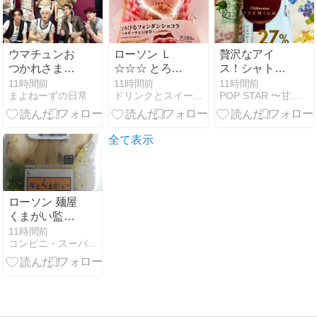
ウマチュンお
ローソン Ｌ
贅沢なアイ
つかれさまで
☆☆☆ とろけ
ス！シャトレ
した
るフォンダン
ーゼ
11時間前
11時間前
11時間前
まよねーずの日常
ドリンクとスイーツとパン
POP STAR 〜甘党女子の戯言〜
ショコラ(ベル
Chateraise
ギーチョコ使
PREMIUM
用)
BAR HIGH
MILK
全て表示
ローソン 麺屋
くまがい監修
冷たい濃厚塩
11時間前
コンビニ・スーパー・外食日記
鶏そば