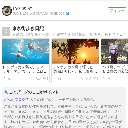
2135197
週間IN:
168
週間OUT:
420
月間IN:
609
東京街歩き日記
8
三途の川まであと一歩！小説本を小脇に抱え、街歩き。疲れてカフェで一休み！
レンボンガン島でシュノー
レンボンガン島で悟った：
バリ島、ウブ
ケルして、悟った。魚は美
夕陽は美しく、私は貧相だ
８２歳の与太
しい、私はポンコツだ。
った。
恵比べ（負け
2日前
5日前
7日前
このブログのここがポイント
人生の奥行きとユーモアを探求する筆致
さまざまな旅路や体験を通じて、年齢を重ねた視点から見える世界の魅力
を丁寧に描き出します。日常の些細な瞬間や予期せぬ出来事の中に、人生
の深さや奥行きが垣間見えるような写真や文章で、思わず引き込まれま
す。旅のトラブルや出会いから伝わる、日々の豊かさと人生の粋な一面が
鮮やかに伝わる一方、軽妙な語り口も特徴的です。気取らない心情ととも