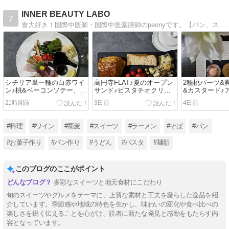
INNER BEAUTY LABO
7
食大好き！国際中医師・国際中医薬膳師のpeonyです。【パン、スイーツ、その他美味しいもの】【お菓子、パンなど粉モノ手作り】【逸品食材で楽しんだお料理、おうちごはん（しばしワインと♪）】など食探求を綴ります。
シチリア単一種の白赤ワイ
高円寺FLAT♪夏のオープン
2種桃パーツ&
ン♪桃&ベーコンソテー、鴨
サンド♪ピスタチオクリー
&カスタード♪
ソテー、刺盛など、幅広大
ムパン♪秀逸全粒粉食パン♪
の新作デニッシュ(
21時間前
3日前
4日前
満喫(*^^*)♪
などなど大満喫♪
#料理
#ワイン
#蕎麦
#スイーツ
#ラーメン
#そば
#パン
#お菓子作り
#パン作り
#うどん
#パスタ
#麺類
このブログのここがポイント
多彩なスイーツと地元食材にこだわり
旬のスイーツやグルメをテーマに、上質な素材と工夫を凝らした逸品を紹
介しています。季節感や地域の特色を生かし、味わいの変化や食べ比べの
楽しさを鋭く伝えることを心がけ、読者に新たな発見と感動をもたらす内
容となっています。