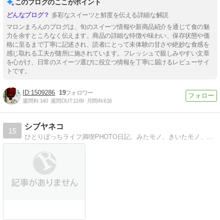
このブログのここがポイント
多彩なスイーツと鮮度を伝える詳細な解説
マロンまろんのブログは、旬のスイーツ情報や新商品紹介を通じて食の魅
力を余すところなく伝えます。商品の詳細な特徴や味わい、保存状態や価
格に至るまで丁寧に記述され、読者にとって未体験の甘さや絶妙な食感を
感じ取れる工夫が随所に施されています。フレッシュで親しみやすい文章
を心がけ、日常のスイーツ選びに役立つ情報を丁寧に届けるレビューサイ
トです。
1509286
19
週間IN:
140
週間OUT:
1169
月間IN:
616
シブヤネコ
15
ひとりぼっちライフ満喫PHOTO日記。みたモノ、きいたモノ、たべたモノ。 どーでもイイコト気ままにUP。