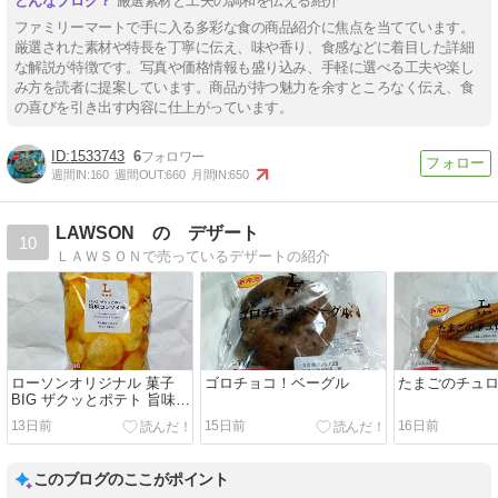
厳選素材と工夫の調和を伝える紹介
ファミリーマートで手に入る多彩な食の商品紹介に焦点を当てています。
厳選された素材や特長を丁寧に伝え、味や香り、食感などに着目した詳細
な解説が特徴です。写真や価格情報も盛り込み、手軽に選べる工夫や楽し
み方を読者に提案しています。商品が持つ魅力を余すところなく伝え、食
の喜びを引き出す内容に仕上がっています。
1533743
6
週間IN:
160
週間OUT:
660
月間IN:
650
LAWSON の デザート
10
ＬＡＷＳＯＮで売っているデザートの紹介
ローソンオリジナル 菓子
ゴロチョコ！ベーグル
たまごのチュ
BIG ザクッとポテト 旨味コ
ンソメ味
13日前
15日前
16日前
このブログのここがポイント