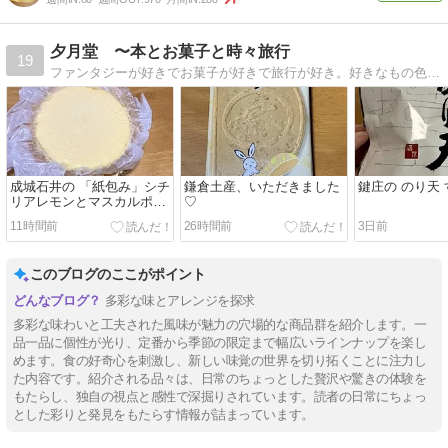
夕月堂 〜本とお菓子と時々旅行
19
ファンタジーが好きでお菓子が好きで旅行が好き。好きなもの色々、気の向くままに綴っています。
成城石井の 「紙包み」シチ
鎌倉土産、いただきました
鍵庄の のり天
リアレモンとマスカルポー
♡
ネのベイクドチーズケーキ
11時間前
26時間前
3日前
このブログのここがポイント
多彩な味とアレンジを探求
多彩な味わいと工夫された風味が魅力の穴場的な商品群を紹介します。一
品一品に個性が光り、定番から季節の限定まで幅広いラインナップを楽し
めます。食の好奇心を刺激し、新しい味覚の世界を切り拓くことに注力し
た内容です。紹介される品々は、日常のちょっとした贅沢や驚きの体験を
もたらし、独自の視点と感性で深掘りされています。読者の日常にちょっ
とした彩りと発見をもたらす情報が詰まっています。