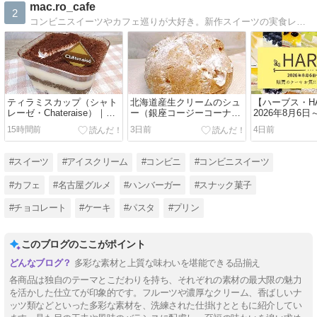
mac.ro_cafe
2
コンビニスイーツやカフェ巡りが大好き。新作スイーツの実食レビューや、カフェで撮った写真を更新しています。甘い物好きさん、ぜひ遊びに来てください♪
ティラミスカップ（シャト
北海道産生クリームのシュ
【ハーブス・H
レーゼ・Chateraise）｜値
ー（銀座コージーコーナ
2026年8月6日
段・カロリー・口コミ実食
ー・GINZA Cozy Corner）
のケーキ一覧
15時間前
3日前
4日前
レビュー
｜値段・カロリー・口コミ
紹介（お気に
実食レビュー
グ）
#スイーツ
#アイスクリーム
#コンビニ
#コンビニスイーツ
#カフェ
#名古屋グルメ
#ハンバーガー
#スナック菓子
#チョコレート
#ケーキ
#パスタ
#プリン
このブログのここがポイント
多彩な素材と上質な味わいを堪能できる品揃え
各商品は独自のテーマとこだわりを持ち、それぞれの素材の最大限の魅力
を活かした仕立てが印象的です。フルーツや濃厚なクリーム、香ばしいナ
ッツ類などといった多彩な素材を、洗練された仕掛けとともに紹介してい