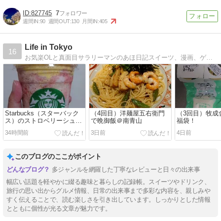
827745
7
週間IN:
90
週間OUT:
130
月間IN:
405
Life in Tokyo
16
お気楽OLと真面目サラリーマンのあほ日記スイーツ、漫画、ゲーム、旅行などに偏りがあります。
Starbucks（スターバック
（4回目）洋麺屋五右衛門
（3回目）牧成
ス）のストロベリーシュー
で晩御飯＠南青山
福袋！
クリームフラペチーノ！
34時間前
3日前
4日前
このブログのここがポイント
多ジャンルを網羅した丁寧なレビューと日々の出来事
幅広い話題を軽やかに綴る趣味と暮らしの記録帳。スイーツやドリンク、
旅行の思い出からグルメ情報、日常の出来事まで多彩な内容を、親しみや
すく伝えることで、読む楽しさを引き出しています。しっかりとした情報
とともに個性が光る文章が魅力です。