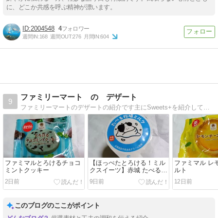
に、どこか共感を呼ぶ精神が漂います。
2004548
4
週間IN:
168
週間OUT:
276
月間IN:
604
ファミリーマート の デザート
9
ファミリーマートのデザートの紹介です主にSweets+を紹介しています
ファミマルとろけるチョコ
【ほっぺたとろける！ミル
ファミマル レ
ミントクッキー
クスイーツ】赤城 たべる牧
ルト
場ミルク
2日前
9日前
12日前
このブログのここがポイント