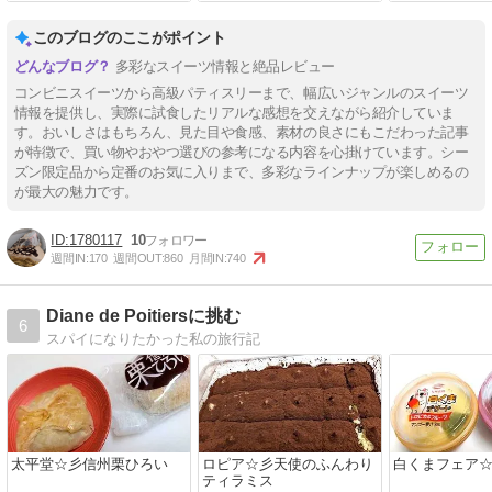
このブログのここがポイント
多彩なスイーツ情報と絶品レビュー
コンビニスイーツから高級パティスリーまで、幅広いジャンルのスイーツ
情報を提供し、実際に試食したリアルな感想を交えながら紹介していま
す。おいしさはもちろん、見た目や食感、素材の良さにもこだわった記事
が特徴で、買い物やおやつ選びの参考になる内容を心掛けています。シー
ズン限定品から定番のお気に入りまで、多彩なラインナップが楽しめるの
が最大の魅力です。
1780117
10
週間IN:
170
週間OUT:
860
月間IN:
740
Diane de Poitiersに挑む
6
スパイになりたかった私の旅行記
太平堂☆彡信州栗ひろい
ロピア☆彡天使のふんわり
白くまフェア
ティラミス