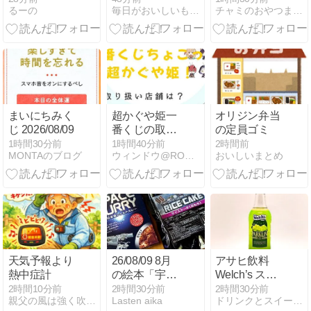
るーの
毎日がおいしいもん日和 by☆とまと☆製作所with☆ぱ☆
チャミのおやつまとめ
や温度の注意
ラウス1,945円
道の新感覚ス
点も
イーツがガチ
で映える件
まいにちみく
超かぐや姫一
オリジン弁当
じ 2026/08/09
番くじの取り
の定員ゴミ
扱い店舗はど
1時間30分前
1時間40分前
2時間前
MONTAのブログ
ウィンドウ@ROOM
おいしいまとめ
こ？コンビニ
は？
天気予報より
26/08/09 8月
アサヒ飲料
熱中症計
の絵本「宇
Welch’s スパ
宙」関連
ークリング白
2時間10分前
2時間30分前
2時間30分前
親父の風は強く吹いている。
Lasten aika
ドリンクとスイーツとパン
シャルドネブ