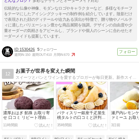
多彩なデザインとオーダーメイド対応
伝統的な仏像や神像、モダンなロゴやキャラクターなど、多様なモチーフ
をテーマにしたアイシングクッキーの制作例を紹介しています。陰影だけ
で表現された顔のディテールや迫力ある演出が特徴で、贈り物やノベルテ
ィに適したバリエーション豊かな商品展開を強調。デザインの自由度や少
量オーダーの気軽さをアピールし、ブランドや個人のシーンに合わせたオ
ーダーメイドも提案しています。
1530426
5
週間IN:
150
週間OUT:
410
月間IN:
670
お菓子が世界を変えた瞬間
12
スイーツとパンとワインを愛するブロガーが毎日更新。新作スイーツのレビューが豊富で、甘党にはたまらない。
濃厚おはぎ 餡珠 お取り寄
パティスリー銀座千疋屋生
瀬戸内レモンケ
せ 口コミ リピート理由！
桃タルトの口コミと評判！
ァミーユ お取
冷凍保存でいつでも出来立
お取り寄せレビュー
ミで話題の味
11時間前
35時間前
3日前
ての美味しさ
由