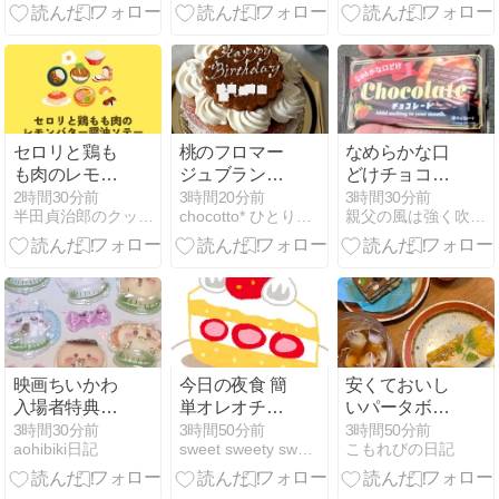
レンド PET
450ml
セロリと鶏も
桃のフロマー
なめらかな口
も肉のレモン
ジュブランの
どけチョコレ
バター醤油ソ
タルト♡ little
ート
2時間30分前
3時間20分前
3時間30分前
半田貞治郎のクッキングレシピ備忘録
chocotto* ひとりごと
親父の風は強く吹いている。
テー 半田貞治
ones
郎
映画ちいかわ
今日の夜食 簡
安くておいし
入場者特典の
単オレオチー
いパータボン
ボンボンドロ
ズケーキ作る
ブ＠高松
3時間30分前
3時間50分前
3時間50分前
aohibiki日記
sweet sweety sweets | スイーツの作り方
こもれびの日記
ップシール
編🖤🤍#shorts
#asmr #food #
お菓子作り