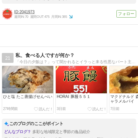
2041973
週間IN:
70
週間OUT:
475
月間IN:
385
私、食べる人ですが何か？
21
「今日の夕飯は？」って聞かれるとイラっと来る性悪なパート主婦です(*´ω｀*)
ひと塩 たこ唐揚げせんべい
HORAI 豚饅５５１
マクドナルド 
ャラメルパイ
27時間前
3日前
7日前
このブログのここがポイント
多彩な地域限定と季節の逸品紹介