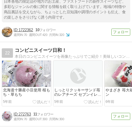
日本各地の限定品や地方のお土産、ファストフードの新作スイーツなど、
多彩なジャンルの食に関する情報を鋭く取り上げています。地域の特徴や
商品裏話を交えながら、ちょっとした豆知識や調理のポイントも伝え、食
の楽しさをさりげなく誘う内容です。
1722362
10
週間IN:
70
週間OUT:
420
月間IN:
320
コンビニスイーツ日和！
22
本日のコンビニスイーツを画像たっぷりでご紹介！美味しいコンビニスイーツの情報はココでゲット！
北海道十勝産小豆使用 桜も
しっとりクッキーサンド苺
やまざき 苺大
ち・草もち
のレアチーズ セブンイレブ
ン
ン
5年前
5年前
6年前
272763
11
週間IN:
70
週間OUT:
300
月間IN:
300