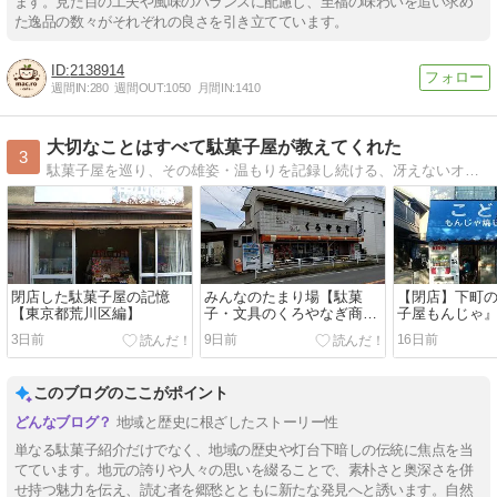
ます。見た目の工夫や風味のバランスに配慮し、至福の味わいを追い求め
た逸品の数々がそれぞれの良さを引き立てています。
2138914
週間IN:
280
週間OUT:
1050
月間IN:
1410
大切なことはすべて駄菓子屋が教えてくれた
3
駄菓子屋を巡り、その雄姿・温もりを記録し続ける、冴えないオッサンのブログ
閉店した駄菓子屋の記憶
みんなのたまり場【駄菓
【閉店】下町
【東京都荒川区編】
子・文具のくろやなぎ商
子屋もんじゃ』
店】〜神奈川県小田原市・
どもの家 きく
3日前
9日前
16日前
栢山〜
このブログのここがポイント
地域と歴史に根ざしたストーリー性
単なる駄菓子紹介だけでなく、地域の歴史や灯台下暗しの伝統に焦点を当
てています。地元の誇りや人々の思いを綴ることで、素朴さと奥深さを併
せ持つ魅力を伝え、読む者を郷愁とともに新たな発見へと誘います。自然