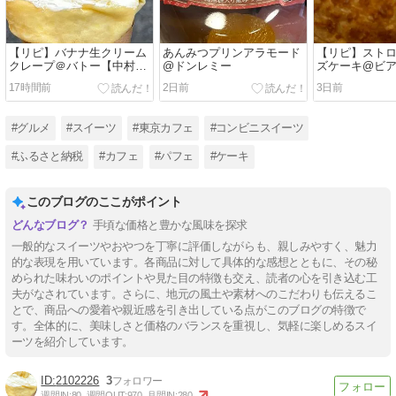
【リピ】バナナ生クリーム
あんみつプリンアラモード
【リピ】スト
クレープ＠バトー【中村
@ドンレミー
ズケーキ@ビ
橋】
17時間前
2日前
3日前
#グルメ
#スイーツ
#東京カフェ
#コンビニスイーツ
#ふるさと納税
#カフェ
#パフェ
#ケーキ
このブログのここがポイント
手頃な価格と豊かな風味を探求
一般的なスイーツやおやつを丁寧に評価しながらも、親しみやすく、魅力
的な表現を用いています。各商品に対して具体的な感想とともに、その秘
められた味わいのポイントや見た目の特徴も交え、読者の心を引き込む工
夫がなされています。さらに、地元の風土や素材へのこだわりも伝えるこ
とで、商品への愛着や親近感を引き出している点がこのブログの特徴で
す。全体的に、美味しさと価格のバランスを重視し、気軽に楽しめるスイ
ーツを紹介しています。
2102226
3
週間IN:
80
週間OUT:
970
月間IN:
280