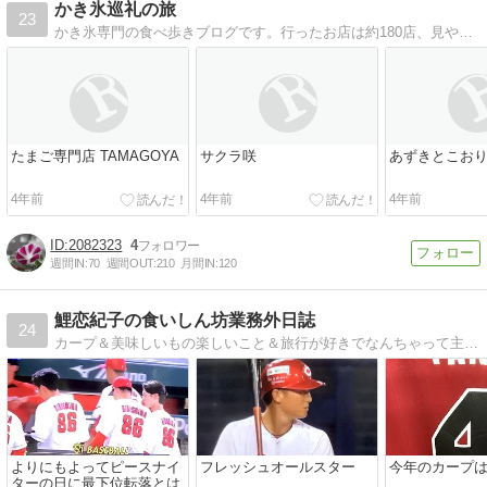
かき氷巡礼の旅
23
かき氷専門の食べ歩きブログです。行ったお店は約180店、見やすく一覧表にまとめているので参考に。
たまご専門店 TAMAGOYA
サクラ咲
あずきとこお
4年前
4年前
4年前
2082323
4
週間IN:
70
週間OUT:
210
月間IN:
120
鯉恋紀子の食いしん坊業務外日誌
24
カープ＆美味しいもの楽しいこと＆旅行が好きでなんちゃって主婦なんちゃって社労士の備忘録です！
よりにもよってピースナイ
フレッシュオールスター
今年のカープ
ターの日に最下位転落とは