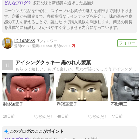
多彩な味と新感覚を追求した品揃え
ローソンの商品を中心に、スイーツやお菓子の魅力を細部まで掘り下げま
す。定番から限定まで、多種多様なラインナップを紹介し、味の深みや食
感の工夫を伝えることで、読むだけで購入意欲を刺激します。商品の特長
を具体的に解説し、わかりやすく楽しませる内容になっています。
1474988
7
週間IN:
150
週間OUT:
550
月間IN:
710
アイシングクッキー 黒のれん製菓
11
もらって嬉しい、あげて楽しい。思わず笑ってしまうアイシングクッキーがいっぱい！
制多迦童子
矜羯羅童子
不動明王
20日前
48日前
77日前
このブログのここがポイント