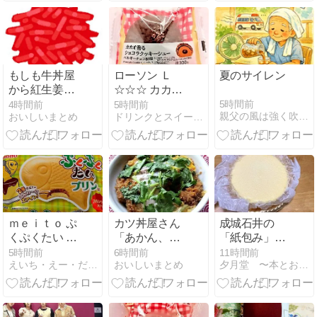
もしも牛丼屋
ローソン Ｌ
夏のサイレン
から紅生姜が
☆☆☆ カカオ
なくなったら
香るショコラ
5時間前
4時間前
5時間前
親父の風は強く吹いている。
おいしいまとめ
ドリンクとスイーツとパン
クッキーシュ
ー(ベルギーチ
ョコ使用)
ｍｅｉｔｏ ぷ
カツ丼屋さん
成城石井の
くぷくたい プ
「あかん、カ
「紙包み」シ
リン＋ぷくぷ
ツ丼が美味し
チリアレモン
5時間前
6時間前
11時間前
えいち・えー・だぶるぴー・わい life
おいしいまとめ
夕月堂 〜本とお菓子と時々旅行
くたい いちご
すぎる……せ
とマスカルポ
や！」
ーネのベイク
ドチーズケー
キ