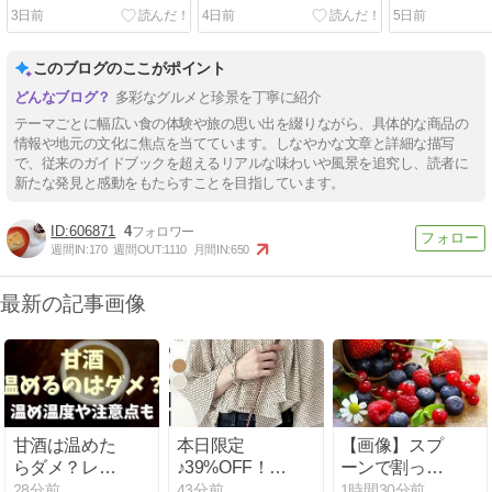
3日前
4日前
5日前
このブログのここがポイント
多彩なグルメと珍景を丁寧に紹介
テーマごとに幅広い食の体験や旅の思い出を綴りながら、具体的な商品の
情報や地元の文化に焦点を当てています。しなやかな文章と詳細な描写
で、従来のガイドブックを超えるリアルな味わいや風景を追究し、読者に
新たな発見と感動をもたらすことを目指しています。
606871
4
週間IN:
170
週間OUT:
1110
月間IN:
650
最新の記事画像
甘酒は温めた
本日限定
【画像】スプ
らダメ？レン
♪39%OFF！ス
ーンで割って
ジでの温め方
カーフタイブ
完成！？表参
28分前
43分前
1時間30分前