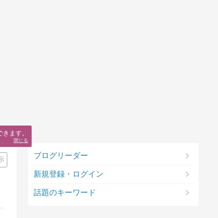
できます。
閉じる
ブログリーダー
示
新規登録・ログイン
話題のキーワード
62カ国。世界193カ国全踏破を目指します！著書14冊・好評発売中。