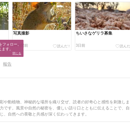
写真撮影
ちいさなゲリラ募集
をフォロー。

14時間前
3日前
えます。
閉じる
報告
彩や動植物、神秘的な場所を織り交ぜ、読者の好奇心と感性を刺激しま
力です。風景や自然の秘密を、優しい語り口とともに伝えることで、自
じ、自然への畏敬と共感が深く伝わってきます。