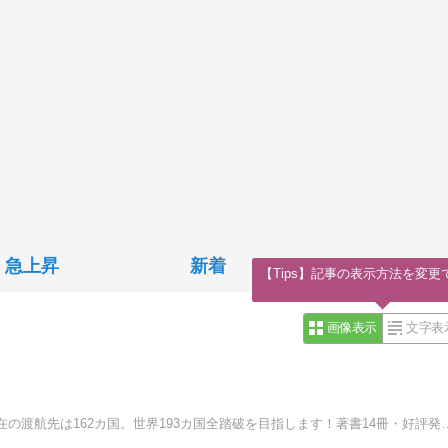
急上昇
新着
【Tips】記事の表示方法を変更
画像表示
文字表
「地球の息吹」を求め、秘境・辺境地を巡っています。現在の渡航先は1