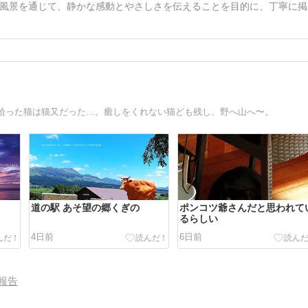
風景を通じて、静かな感動とやさしさを伝えることを目的に、丁寧に掲
拾った猫は猫又だった…。癒しをくれない猫ども残し、野へ山へ〜。
道の駅 あそ望の郷くぎの
ポンコツ爺さんだと思われて
るらしい
4日前
6日前
報告