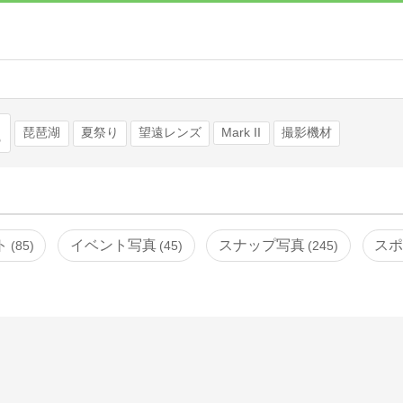
検索
琵琶湖
夏祭り
望遠レンズ
Mark II
撮影機材
ト
イベント写真
スナップ写真
ス
85
45
245