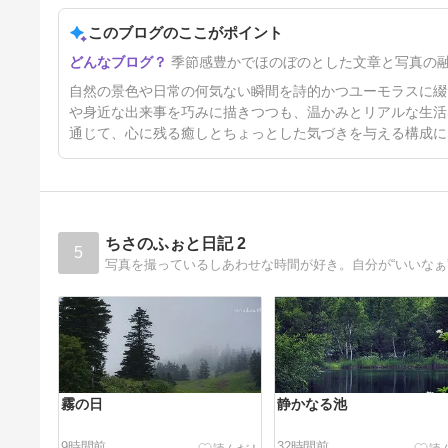
このブログのここがポイント
カエルの大合唱が戻ってきた
季節感豊かでほのぼのとした文章と写真の
8日前
自然の景色や日常の何気ない瞬間を詩的かつユーモラスに綴
や身近な出来事を巧みに描きつつも、温かみとリアルな生活
通じて、心に残る癒しとちょっとした気づきを与える構成に
ちさのふぉと日記 2
5
写真を撮っているしあわせな時間が好き。自分が“いいなぁ
霧の日
静かなる池
9時間前
32時間前