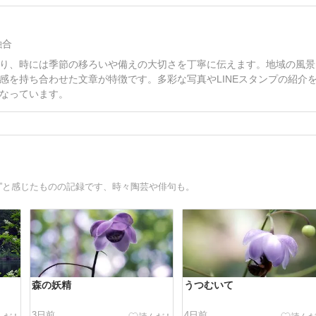
融合
り、時には季節の移ろいや備えの大切さを丁寧に伝えます。地域の風景
感を持ち合わせた文章が特徴です。多彩な写真やLINEスタンプの紹介
なっています。
”と感じたものの記録です、時々陶芸や俳句も。
森の妖精
うつむいて
3日前
4日前