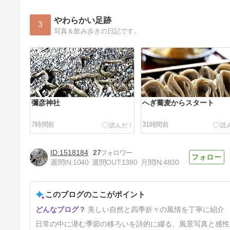
やわらかい足跡
3
写真＆飲み歩きの日記です。
彌彦神社
へぎ蕎麦からスタート
7時間前
31時間前
1518184
27
週間IN:
1040
週間OUT:
1380
月間IN:
4830
このブログのここがポイント
奥の院
美しい自然と四季折々の風情を丁寧に紹介
5日前
日常の中に潜む季節の移ろいを詩的に綴る、風景写真と感性