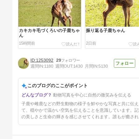
カキカキ毛づくろいの子鹿ちゃ
振り返る子鹿ちゃん
ん
15時間前
2日前
1253092
29
週間IN:
1180
週間OUT:
1430
月間IN:
5130
このブログのここがポイント
切り株と子鹿ちゃん
動物写真を中心に自然の微笑みを伝える
5日前
子鹿や雌鹿などの野生動物の様子を鮮やかな写真と共に伝え
て、穏やかで温かい空気を伝えることを意識しています。記
の美しさと生命の輝きを感じさせてくれます。誰もが癒され