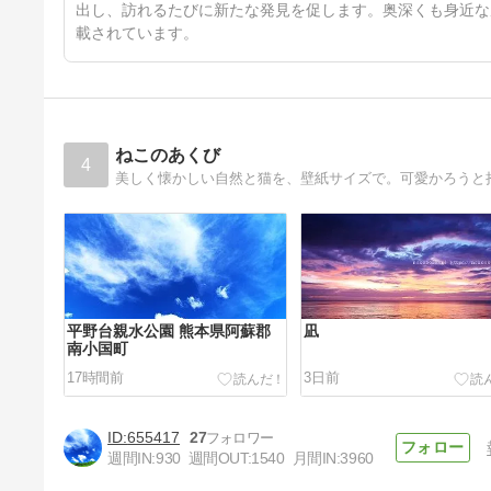
出し、訪れるたびに新たな発見を促します。奥深くも身近な
載されています。
ねこのあくび
4
美しく懐かしい自然と猫を、壁紙サイズで。可愛かろうと
平野台親水公園 熊本県阿蘇郡
凪
南小国町
17時間前
3日前
655417
27
週間IN:
930
週間OUT:
1540
月間IN:
3960