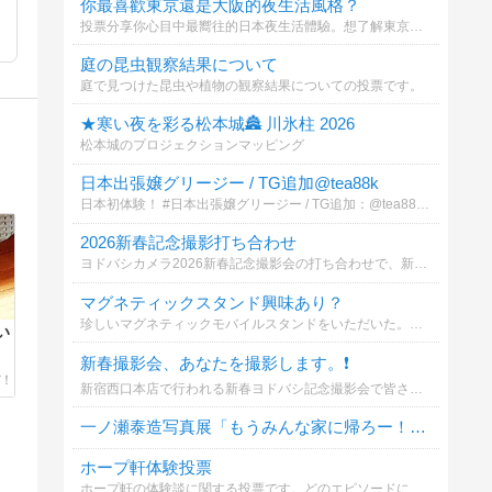
你最喜歡東京還是大阪的夜生活風格？
投票分享你心目中最嚮往的日本夜生活體驗。想了解東京新宿池袋或大阪難波心齋橋的專屬放鬆與預約指南嗎？歡迎參與投票並查看詳情！
庭の昆虫観察結果について
庭で見つけた昆虫や植物の観察結果についての投票です。
★寒い夜を彩る松本城🏯 川氷柱 2026
松本城のプロジェクションマッピング
日本出張嬢グリージー / TG追加@tea88k
日本初体験！ #日本出張嬢グリージー / TG追加：@tea88k 【写真本人確認】#童顔爆乳ロリ（NS中出し可能）
2026新春記念撮影打ち合わせ
ヨドバシカメラ2026新春記念撮影会の打ち合わせで、新宿西口本店・カメラ館へいきました。新春初仕事の撮影機材はCanon EOS R5 Mark II RF24-105mm F4 L ISMです。
マグネティックスタンド興味あり？
珍しいマグネティックモバイルスタンドをいただいた。興味はある？
い
新春撮影会、あなたを撮影します。❗️
新宿西口本店で行われる新春ヨドバシ記念撮影会で皆さんを撮影します。あなたが撮影するなら？
一ノ瀬泰造写真展「もうみんな家に帰ろー！」について
ホープ軒体験投票
ホープ軒の体験談に関する投票です。どのエピソードに共感しますか？