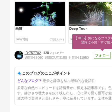
画質
Deep Tour
【TIPS】気になるブログ
14時間前
14時間前
登録は不要！すぐ使
757702
128
週間IN:
3060
週間OUT:
3180
月間IN:
11950
このブログのここがポイント
フルバージョン
絶景と静寂を結ぶ感動的な物語性
3日前
多彩な自然のエピソードを詩情豊かに伝える記事群です。色
す。静けさや壮大さを鋭く映し出し、心に深く響く描写が魅
然の持つ奥深さと美しさを丁寧に紹介しています。全体を通