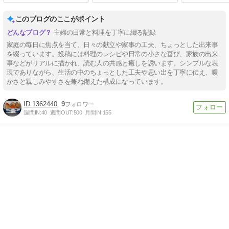
（画像無し）_(_^_)_
このブログのここがポイント
主婦の日常と料理を丁寧に綴る記録
家庭の毎日に焦点を当て、日々の献立や家事の工夫、ちょっとした出来事
を綴っています。投稿には料理のレシピや日常の小さな喜び、家族の出来
事などがリアルに描かれ、読む人の共感と癒しを誘います。シンプルな表
現でありながら、生活の中のちょっとした工夫や思い出を丁寧に伝え、暖
かさと親しみやすさを兼ね備えた構成になっています。
1362440
9
週間IN:
40
週間OUT:
500
月間IN:
155