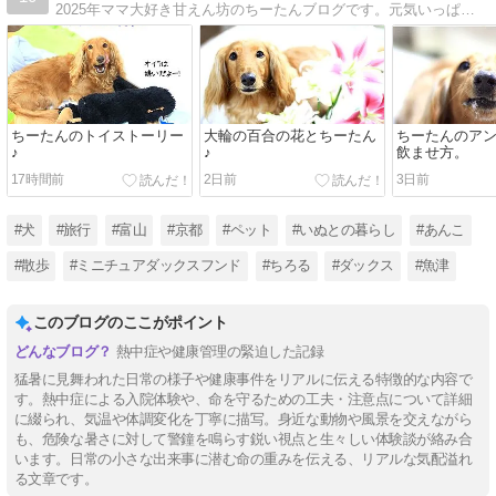
2025年ママ大好き甘えん坊のちーたんブログです。元気いっぱい雪と海が大好きちーたんの毎日を綴ります。
ちーたんのトイストーリー
大輪の百合の花とちーたん
ちーたんのア
♪
♪
飲ませ方。
17時間前
2日前
3日前
#犬
#旅行
#富山
#京都
#ペット
#いぬとの暮らし
#あんこ
#散歩
#ミニチュアダックスフンド
#ちろる
#ダックス
#魚津
このブログのここがポイント
熱中症や健康管理の緊迫した記録
猛暑に見舞われた日常の様子や健康事件をリアルに伝える特徴的な内容で
す。熱中症による入院体験や、命を守るための工夫・注意点について詳細
に綴られ、気温や体調変化を丁寧に描写。身近な動物や風景を交えながら
も、危険な暑さに対して警鐘を鳴らす鋭い視点と生々しい体験談が絡み合
います。日常の小さな出来事に潜む命の重みを伝える、リアルな気配溢れ
る文章です。