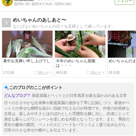
週間IN:
780
週間OUT:
3020
月間IN:
3960
めいちゃんのあしあと〜
5
なにげないめいちゃんの日々を足跡として綴っています。
暑中お見舞い申し上げでし
今年のめいちゃん菜園
めいちゃんの
は・・・
17日前
46日前
81日前
このブログのここがポイント
家庭菜園とペットとの日常風景を綴る温かみのある文章
日々のささやかな出来事や家庭菜園の進捗を丁寧に記録しつつ、家族やペ
ットとの幸せな瞬間を温かい目線で伝えるのが特徴です。作者の自然体な
文章は、親しみやすさとほのぼのとした雰囲気を醸し出し、読者にとって
身近な暮らしのワンシーンを楽しめる内容となっています。また、季節の
変化や趣味の園芸、ペットのエピソードをバランスよく盛り込みながら、
日常の小さな幸せや癒やしを伝えています。