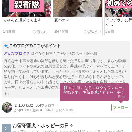
ちゃんと混ざってます。
夏バテ？
ドッグランに
が…
1時間前
25時間前
2日前
このブログのここがポイント
穏やかな日常とこだわりのペット服記録
身近な出来事や家族の笑顔を優しく綴った日常の断片集です。暑さや季節
の変化、ペットや家族の健康管理など、共感を呼ぶテーマを取り上げ、丁
寧な描写で紹介しています。しっとりとした情景やちょっとした気づきが
散りばめられ、誰もが親しみと安心感を持って眺められる内容となってい
ます。日々の暮らしの中で感じたひとときの喜びや苦労も自然に共感でき
る一方、ちょっとした工夫や気配りを垣間見せる温かさも兼ね備えていま
【Tips】気になるブログをフォロー。

登録不要。更新を逃さずキャッチ！
す。
閉じる
1084602
364
週間IN:
3600
週間OUT:
14400
月間IN:
18010
お留守番犬・ホッピーの日々
2
一人暮らし女と、Ｍダックスホッピー18歳との毎日。また車椅子生活になったけど元気一杯笑顔てんこ盛りで毎日楽しく過ごしております！