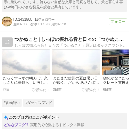
寧に綴られています。飾らない自然な文章と写真を通じて、犬と暮らす喜
びや毎日の小さな発見を読者と共有しています。
1431908
16
週間IN:
180
週間OUT:
1060
月間IN:
760
つかぬこと | しっぽの振れる音と日々の「つかぬこと」
12
しっぽの振れる音と日々の「つかぬこと」最近はダックスフンドのチョコタン・ブラックイエロー・レッドダップルのお話が多めになってます、お散歩やその他
だっくす～ずの朝んぽ、久
まだまだ信州の夏は暑い日
劣化かな？だ
しぶりに長野らしい涼しい
が続く、だから あさんぽ
クレート買換
朝でした！
は終わらない！
もの好き」な
昨日
3日前
6日前
#多頭飼い
#ダックスフンド
このブログのここがポイント
実用的で心温まるトピックス満載