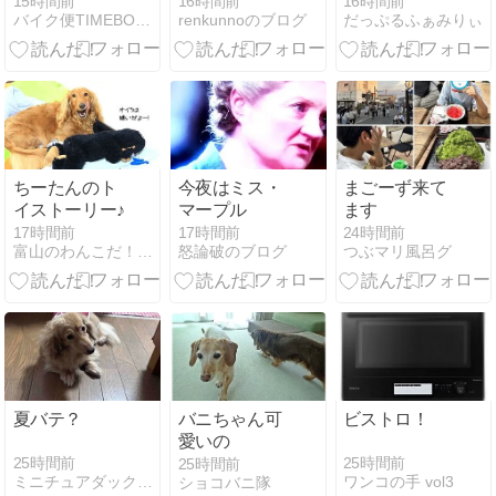
浜港シンボル
15時間前
16時間前
16時間前
バイク便TIMEBOX社長ブログ２
renkunnoのブログ
だっぷるふぁみりぃ
タワーへ②☆
彡
ちーたんのト
今夜はミス・
まごーず来て
イストーリー♪
マープル
ます
17時間前
17時間前
24時間前
富山のわんこだ！ぼん！2
怒論破のブログ
つぶマリ風呂グ
夏バテ？
バニちゃん可
ビストロ！
愛いの
25時間前
25時間前
25時間前
ミニチュアダックス・メルロコ一家の横須賀ストーリー
ワンコの手 vol3
ショコバニ隊