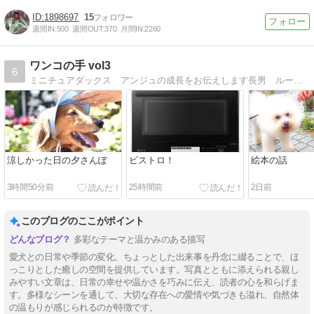
1898697
15
週間IN:
500
週間OUT:
370
月間IN:
2260
ワンコの手 vol3
6
ミニチュアダックス アンジュの成長をお伝えします長男 ルーが2018年5月 17歳11ヶ月で 次男 チョビが2019年10月 16歳5ヶ月で虹の橋を渡っていきました 今は一人っ子のアンちゃんですがよろしくお願いします
涼しかった日の夕さんぽ
ビストロ！
絵本の話
3時間50分前
25時間前
2日前
このブログのここがポイント
多彩なテーマと温かみのある描写
愛犬との日常や季節の変化、ちょっとした出来事を丹念に綴ることで、ほ
っこりとした癒しの空間を提供しています。写真とともに添えられる親し
みやすい文章は、日常の幸せや温かさを巧みに伝え、読者の心を和らげま
す。多様なシーンを通して、大切な存在への愛情や気づきも溢れ、自然体
の温もりが感じられるのが特徴です。