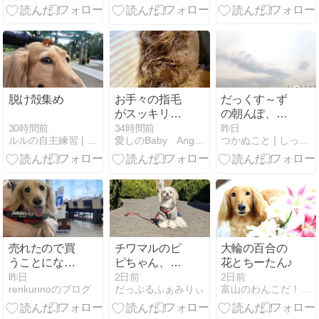
脱け殻集め
お手々の指毛
だっくす～ず
がスッキリし
の朝んぽ、久
ました！ あん
しぶりに長野
30時間前
34時間前
昨日
ルルの自主練習 | ビーグル☆ルルの気ままな日々♪
愛しのBaby Angels
つかぬこと | しっぽの振れる音と日々の「つかぬこと」
よの指毛
らしい涼しい
は。。
朝でした！
売れたので買
チワマルのピ
大輪の百合の
うことになり
ピちゃん、横
花とちーたん♪
ました
浜港シンボル
昨日
2日前
2日前
renkunnoのブログ
だっぷるふぁみりぃ
富山のわんこだ！ぼん！2
タワーへ☆彡