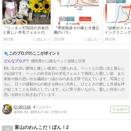
『リンタン37回目の月命日
『帯状疱疹その後と大通公
『診察がスト
と新しい羊毛フェルトの制
園のバラ』
インクリニッ
作開始🎵』
の話』
18日前
25日前
39日前
このブログのここがポイント
感情豊かに綴るペット追憶と日常
飼い主の深い愛情と優しい眼差しで綴られる、ペットとの思い出と暮らし
の記録です。ペットの祥月命日や羊毛フェルトで再現した愛しい姿、また
家族や旅の思い出を繊細かつ温かみのある文章で伝えています。写真とと
もに、日々の感動や心の動きを静かに共有し、ひとときの癒しと共感を呼
び起こすことを目的としています。心に寄り添いながら、愛しい存在への
思いを静かに紡ぎあげています。
997148
4
週間IN:
250
週間OUT:
100
月間IN:
1150
富山のわんこだ！ぼん！2
10