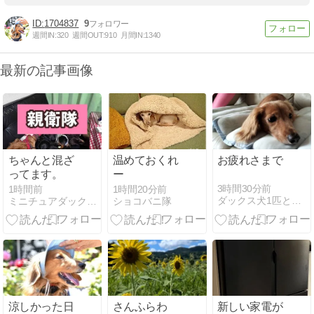
1704837
9
週間IN:
320
週間OUT:
910
月間IN:
1340
最新の記事画像
ちゃんと混ざ
温めておくれ
お疲れさまで
ってます。
ー
3時間30分前
1時間前
1時間20分前
ダックス犬1匹とママ、ぐーたらパパのまったり生活
ミニチュアダックス・メルロコ一家の横須賀ストーリー
ショコバニ隊
涼しかった日
さんふらわ
新しい家電が