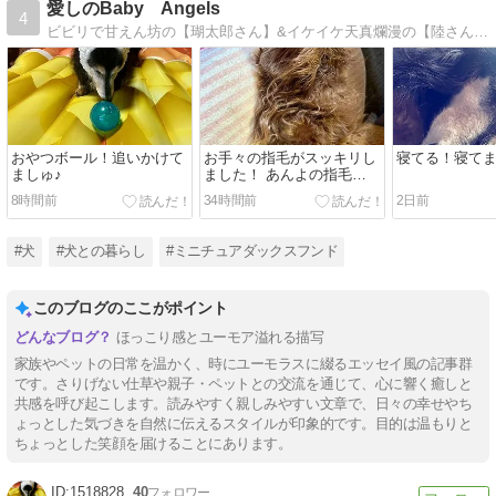
愛しのBaby Angels
4
ビビリで甘えん坊の【瑚太郎さん】&イケイケ天真爛漫の【陸さん】俺達は仲良しエンジェルズ！そんなダックス２匹の日々を、東海からお届けしてます！
おやつボール！追いかけて
お手々の指毛がスッキリし
寝てる！寝てます
ましゅ♪
ました！ あんよの指毛
は。。
8時間前
34時間前
2日前
#犬
#犬との暮らし
#ミニチュアダックスフンド
このブログのここがポイント
ほっこり感とユーモア溢れる描写
家族やペットの日常を温かく、時にユーモラスに綴るエッセイ風の記事群
です。さりげない仕草や親子・ペットとの交流を通じて、心に響く癒しと
共感を呼び起こします。読みやすく親しみやすい文章で、日々の幸せやち
ょっとした気づきを自然に伝えるスタイルが印象的です。目的は温もりと
ちょっとした笑顔を届けることにあります。
1518828
40