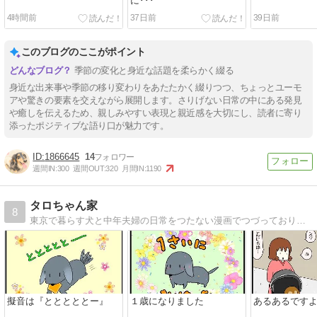
に･･･
4時間前
37日前
39日前
このブログのここがポイント
季節の変化と身近な話題を柔らかく綴る
身近な出来事や季節の移り変わりをあたたかく綴りつつ、ちょっとユーモ
アや驚きの要素を交えながら展開します。さりげない日常の中にある発見
や癒しを伝えるため、親しみやすい表現と親近感を大切にし、読者に寄り
添ったポジティブな語り口が魅力です。
1866645
14
週間IN:
300
週間OUT:
320
月間IN:
1190
タロちゃん家
8
東京で暮らす犬と中年夫婦の日常をつたない漫画でつづっております。
擬音は『とととととー』
１歳になりました
あるあるです