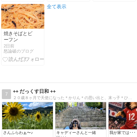
全て表示
焼きそばとビ
ーフン
2日前
怒論破のブログ
++ だっくす日和 ++
7
２０歳８ヶ月で天使になった＊かりん＊の思い出と、末っ子＊ひなた＊のゆる〜い日常です♪
さんふらわぁ〜♪
キャディーさんと一緒
我が家では･･･