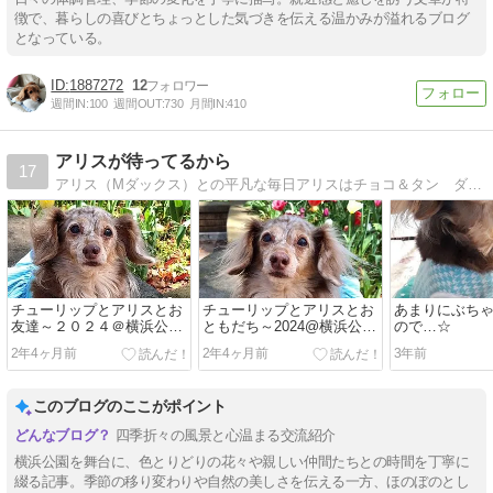
徴で、暮らしの喜びとちょっとした気づきを伝える温かみが溢れるブログ
となっている。
1887272
12
週間IN:
100
週間OUT:
730
月間IN:
410
アリスが待ってるから
17
アリス（Mダックス）との平凡な毎日アリスはチョコ＆タン ダップルの２歳になったばかりの女の子です。
チューリップとアリスとお
チューリップとアリスとお
あまりにぶち
友達～２０２４＠横浜公園
ともだち～2024@横浜公園
ので…☆
②
①☆
2年4ヶ月前
2年4ヶ月前
3年前
このブログのここがポイント
四季折々の風景と心温まる交流紹介
横浜公園を舞台に、色とりどりの花々や親しい仲間たちとの時間を丁寧に
綴る記事。季節の移り変わりや自然の美しさを伝える一方、ほのぼのとし