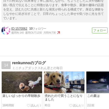
日々の何気ない出来事を丁寧に描写しながら、ちょっとした工夫や感動を
鋭い視点で伝えることに特徴があります。食事や散歩、家族や趣味の話題
を交え、読むたびに共感と新たな発見が得られる構成です。身近な体験を
しなやかに紡ぎ出すことで、日常のちょっとした幸せや気づきに光を当て
ています。
1570062
10
週間IN:
140
週間OUT:
1200
月間IN:
730
renkunnoのブログ
14
ミニチュアダックスれん君との毎日
楽しいばっかりの早朝散歩
売れたので買うことになり
この夏は
ました
16時間前
昨日
2日前