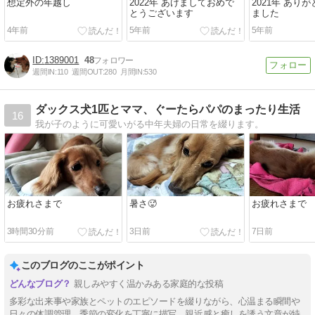
想定外の年越し
2022年 あけましておめで
2021年 あり
とうございます
ました
4年前
5年前
5年前
1389001
48
週間IN:
110
週間OUT:
280
月間IN:
530
ダックス犬1匹とママ、ぐーたらパパのまったり生活
16
我が子のように可愛いがる中年夫婦の日常を綴ります。
お疲れさまで
暑さ🥵
お疲れさまで
3時間30分前
3日前
7日前
このブログのここがポイント
親しみやすく温かみある家庭的な投稿
多彩な出来事や家族とペットのエピソードを綴りながら、心温まる瞬間や
日々の体調管理、季節の変化を丁寧に描写。親近感と癒しを誘う文章が特