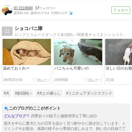
2110690
17
週間IN:
246
週間OUT:
918
月間IN:
1170
ショコバニ隊
11
ロングとスムースダックス多頭飼い 関東発チョコタンショコラとスムースバニラ、ダックス女子の毎日
温めておくれー
バニちゃん可愛いの
涼しい日のお
1時間20分前
25時間前
2日前
#犬
#多頭飼い
#犬との暮らし
#ミニチュアダックスフンド
このブログのここがポイント
四季折々の様子と健康管理を丁寧に紹介
柴犬を中心に愛犬たちの日常を温かく且つ鮮やかに描き出しています。ト
リミングやお散歩、体調の様子から季節の楽しみまで、飼い主の目線で丁