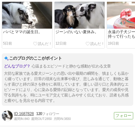
パパとママの誕生日。
ジーンのいない夏休み。
永遠の子犬ジ
持って行った
5日前
12日前
19日前
このブログのここがポイント
心温まるエピソードと静かな感動が伝わる文章
大切な家族である愛犬ジーンとの思い出や最期の瞬間を、慎ましくも温か
く綴っています。日常の瑣末な出来事や喜び、悲しみを通じて、動物と暮
らす喜びと絆の深さを静かに表現しています。優しい語り口と具体的なエ
ピソードにより、心に染みる愛情の記録となっています。愛犬の成長や見
守る気持ちを、時にユーモア交えて親しみやすく伝えており、読者も共感
と癒やしを見出せる内容です。
1687828
120
週間IN:
840
週間OUT:
2850
月間IN:
3830