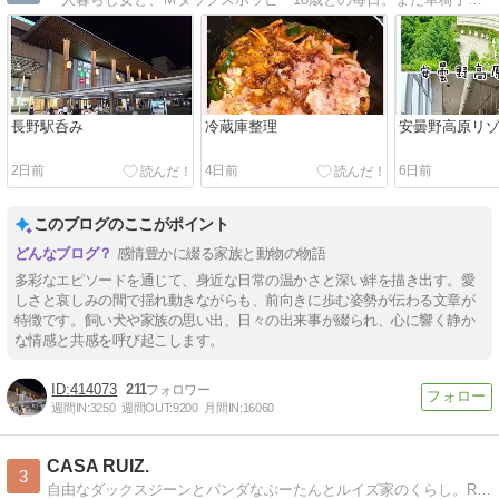
長野駅呑み
冷蔵庫整理
安曇野高原リ
2日前
4日前
6日前
このブログのここがポイント
感情豊かに綴る家族と動物の物語
多彩なエピソードを通じて、身近な日常の温かさと深い絆を描き出す。愛
しさと哀しみの間で揺れ動きながらも、前向きに歩む姿勢が伝わる文章が
特徴です。飼い犬や家族の思い出、日々の出来事が綴られ、心に響く静か
な情感と共感を呼び起こします。
414073
211
週間IN:
3250
週間OUT:
9200
月間IN:
16060
CASA RUIZ.
3
自由なダックスジーンとパンダなぶーたんとルイズ家のくらし。RUIZ.からお引越ししました。