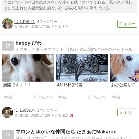
たエピソードや日常のささやかな幸せも感じさせてくれる。温かさと優し
さに包まれた内容が魅力的で、心に染みる彩りを添えている。
1314521
4
週間IN:
80
週間OUT:
130
月間IN:
310
happy びわ
18
ミニチュアダックスフンド「びわ」の話題白に茶色のパイボールドのミニチュアダックス「びわ」の話題です
満開ですよ！！
4月16日(日)雪
おひな祭り♡
3年前
3年前
3年前
1603984
3
週間IN:
50
週間OUT:
100
月間IN:
220
マロンとゆかいな仲間たち たまぁにMakaron
19
Mダックス女の子 チョコタンマロンと文鳥＆インコ＆アカハラのグリグラ＆メダちゃん＆金魚との楽しい生活。日常やワンコの手作りご飯をご紹介。