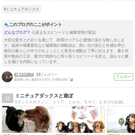
#ミニチュアダックス
このブログのここがポイント
心温まるエピソードと健康管理の実話
大切な愛犬との日々を通じて、飼育のリアルと愛情の深さを映し出しま
す。血尿や体重変化など健康面の体験談は、飼い主の安心と共感を呼び、
毎日の暮らしの中でのちょっとした発見や感動を丁寧に伝えます。暑さ対
策や散歩の工夫、愛犬の気持ちに寄り添うエピソードを交え、温もりと癒
しを届ける内容になっています。
2102864
13
週間IN:
140
週間OUT:
970
月間IN:
680
ミニチュアダックスと遊ぼ
15
5ダックスのマノン、メリア、ミルカ、モネリ、むすびの記録。時々お空に行ったメルモニマフィーが遊びに来ます。思わずクスッと笑ってしまうようなダックスとの楽しい日々を紹介しています。