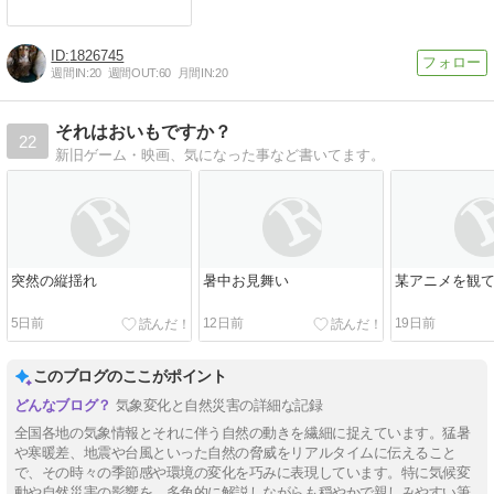
1826745
週間IN:
20
週間OUT:
60
月間IN:
20
それはおいもですか？
22
新旧ゲーム・映画、気になった事など書いてます。
突然の縦揺れ
暑中お見舞い
某アニメを観
5日前
12日前
19日前
このブログのここがポイント
気象変化と自然災害の詳細な記録
全国各地の気象情報とそれに伴う自然の動きを繊細に捉えています。猛暑
や寒暖差、地震や台風といった自然の脅威をリアルタイムに伝えること
で、その時々の季節感や環境の変化を巧みに表現しています。特に気候変
動や自然災害の影響を、多角的に解説しながらも穏やかで親しみやすい筆