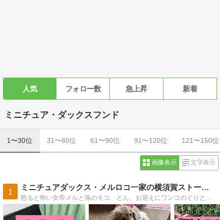
人気
フォロー数
急上昇
新着
ミニチュア・ダックスフンド
1〜30位
31〜60位
61〜90位
91〜120位
121〜150位
画像表示
文字表示
ミニチュアダックス・メルロコ一家の横須賀ストーリー
1
怒ると怖い女帝メルと孫のモコ、どん、お迎えにワンコのぐりとコロ。賑やかな５わんこの風景です。