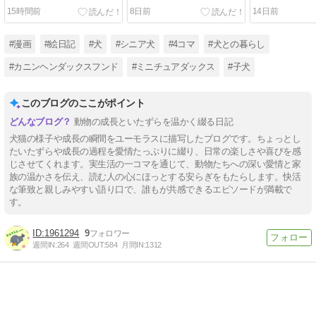
15時間前
8日前
14日前
#漫画
#絵日記
#犬
#シニア犬
#4コマ
#犬との暮らし
#カニンヘンダックスフンド
#ミニチュアダックス
#子犬
このブログのここがポイント
動物の成長といたずらを温かく綴る日記
犬猫の様子や成長の瞬間をユーモラスに描写したブログです。ちょっとし
たいたずらや成長の過程を愛情たっぷりに綴り、日常の楽しさや喜びを感
じさせてくれます。実生活の一コマを通じて、動物たちへの深い愛情と家
族の温かさを伝え、読む人の心にほっとする安らぎをもたらします。快活
な筆致と親しみやすい語り口で、誰もが共感できるエピソードが満載で
す。
1961294
9
週間IN:
264
週間OUT:
584
月間IN:
1312