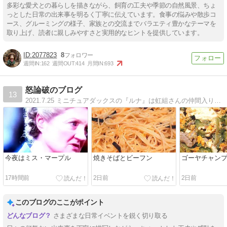
多彩な愛犬との暮らしを描きながら、飼育の工夫や季節の自然風景、ちょ
っとした日常の出来事を明るく丁寧に伝えています。食事の悩みや散歩コ
ース、グルーミングの様子、家族との交流までバラエティ豊かなテーマを
取り上げ、読者に親しみやすさと実用的なヒントを提供しています。
2077823
8
週間IN:
162
週間OUT:
414
月間IN:
693
怒論破のブログ
13
2021.7.25 ミニチュアダックスの『ルナ』は虹組さんの仲間入りしましたが、過去の写真でほぼ毎朝ご挨拶☆普段の出来事を写真付き日記形式で書いています。
今夜はミス・マープル
焼きそばとビーフン
ゴーヤチャン
17時間前
2日前
2日前
このブログのここがポイント
さまざまな日常イベントを鋭く切り取る