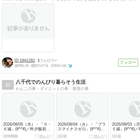
1841282
1
週間IN:
49
週間OUT:
91
月間IN:
168
八千代でのんびり暮らそう生活
20
わんこの事・ダイエットの事・懸賞の事
2026/08/05（水）・「０・
2026/08/04（火）・「プラ
2026/08/0
６減」(#^^#)／昨夕飯前の
スマイナスゼロ」(#^^#)／
５減」(#^^#
行動／帰宅後の夕食_(_^_)_
父ちゃんの悪い癖が始まる
像無し）_(_^_)
32時間前
2日前
3日前
（買い物症候群）／昨夕食