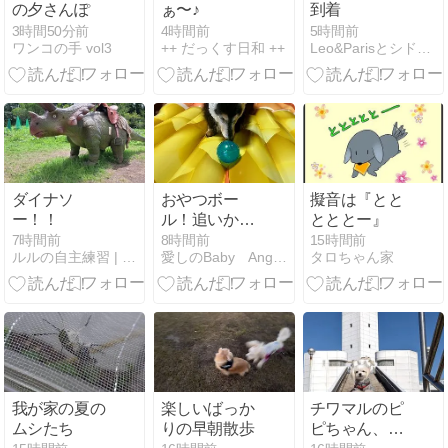
の夕さんぽ
ぁ〜♪
到着
3時間50分前
4時間前
5時間前
ワンコの手 vol3
++ だっくす日和 ++
Leo&Parisとシドニーゲイライフ
ダイナソ
おやつボー
擬音は『とと
ー！！
ル！追いかけ
とととー』
てましゅ♪
7時間前
8時間前
15時間前
ルルの自主練習 | ビーグル☆ルルの気ままな日々♪
愛しのBaby Angels
タロちゃん家
我が家の夏の
楽しいばっか
チワマルのピ
ムシたち
りの早朝散歩
ピちゃん、横