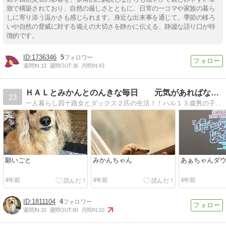
致で構築されており、自然の厳しさとともに、日常の一コマや家族の暮ら
しに寄り添う温かさも感じられます。身近な出来事を通じて、季節の移ろ
いや自然の脅威に対する備えの大切さを静かに伝える、静謐な語り口が特
徴的です。
1736346
5
週間IN:
13
週間OUT:
36
月間IN:
43
ＨＡＬとみかんとのんきな毎日 元気があればなんでも出来る
23
一人暮らし四十路女とダックス２匹の生活！！ハル１３歳男の子 ヘルニア２回発症 現在心臓病の薬飲んでがんばってます！みかん７歳女の子 膿皮症と闘い中！
願いごと
みかんちゃん
あぁちゃんダ
4年前
4年前
4年前
1811104
4
週間IN:
10
週間OUT:
60
月間IN:
10