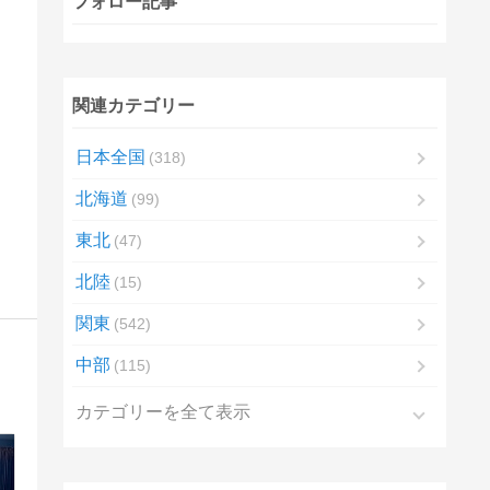
フォロー記事
関連カテゴリー
日本全国
318
北海道
99
東北
47
北陸
15
関東
542
中部
115
カテゴリーを全て表示