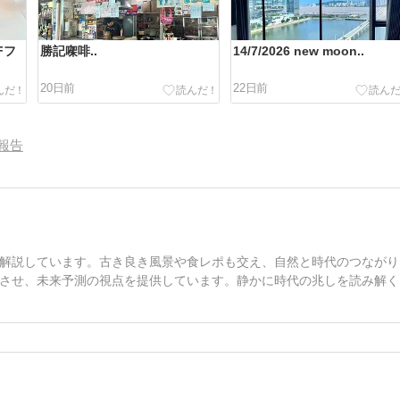
Fフ
勝記㗎啡..
14/7/2026 new moon..
20日前
22日前
報告
解説しています。古き良き風景や食レポも交え、自然と時代のつながり
させ、未来予測の視点を提供しています。静かに時代の兆しを読み解く