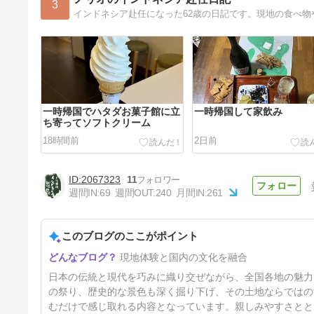
3
一時帰国でハタダお菓子館に立
一時帰国して家飲み
ち寄ってソフトクリーム
18時間前
2日前
2067323
11
週間IN:
69
週間OUT:
240
月間IN:
261
このブログのここがポイント
一時帰国で食べる・どじょう掬
現地体験と国内の文化を融合
い饅頭
5日前
日本の伝統と現代を巧みに織り交ぜながら、全国各地の魅力
の祭り、歴史的な景色も深く掘り下げ、その土地ならではの
むだけで感じ取れる内容となっています。親しみやすさとと