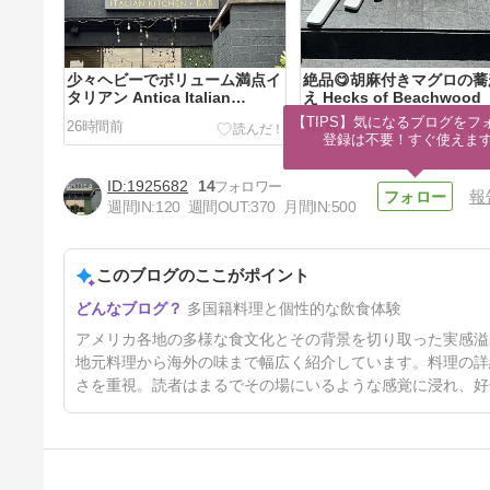
少々ヘビーでボリューム満点イ
絶品😋胡麻付きマグロの
タリアン Antica Italian
え Hecks of Beachwood
Kitchen + Bar
【TIPS】気になるブログをフォ
26時間前
4日前
登録は不要！すぐ使えま
1925682
14
報
週間IN:
120
週間OUT:
370
月間IN:
500
このブログのここがポイント
チェーン展開している高級ステ
多国籍料理と個性的な飲食体験
ーキハウス The Capital Grill
14日前
アメリカ各地の多様な食文化とその背景を切り取った実感溢
地元料理から海外の味まで幅広く紹介しています。料理の詳
さを重視。読者はまるでその場にいるような感覚に浸れ、好