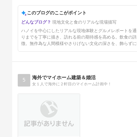
ハノイの葬式
このブログのここがポイント
7日前
現地文化と食のリアルな現場描写
ハノイを中心にしたリアルな現地体験とグルメレポートを通
りまでを丁寧に描き、訪れる前の期待感を高める。飲食の詳
徴。無作為な人間模様やさりげない文化の深さを、飾らずに
海外でマイホーム建築＆婚活
5
女１人で海外に２軒目のマイホーム計画中！