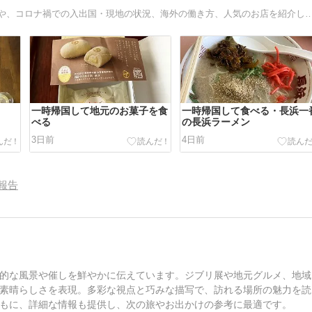
インドネシア赴任になった62歳の日記です。現地の食べ物や、コロナ禍での入出国・現地の状況、海
一時帰国して地元のお菓子を食
一時帰国して食べる・長浜一
べる
の長浜ラーメン
3日前
4日前
報告
的な風景や催しを鮮やかに伝えています。ジブリ展や地元グルメ、地域
素晴らしさを表現。多彩な視点と巧みな描写で、訪れる場所の魅力を読
もに、詳細な情報も提供し、次の旅やお出かけの参考に最適です。