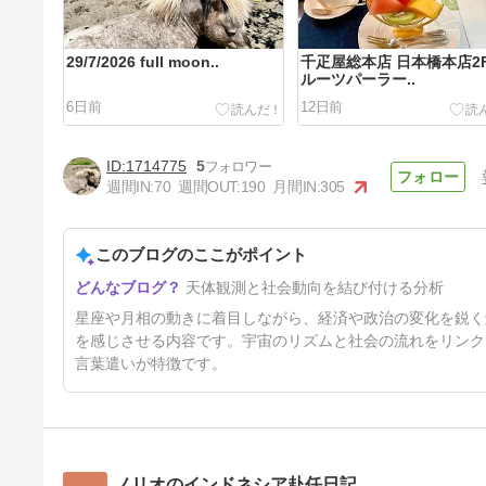
29/7/2026 full moon..
千疋屋総本店 日本橋本店2
ルーツパーラー..
6日前
12日前
1714775
5
週間IN:
70
週間OUT:
190
月間IN:
305
このブログのここがポイント
すき焼き 今半本店..
天体観測と社会動向を結び付ける分析
34日前
星座や月相の動きに着目しながら、経済や政治の変化を鋭く
を感じさせる内容です。宇宙のリズムと社会の流れをリンク
言葉遣いが特徴です。
ノリオのインドネシア赴任日記