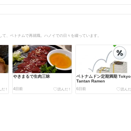
して、ベトナムで再就職。ハノイでの日々を綴っています。
やきまるで生肉三昧
ベトナムドン定期満期 Tokyo
Tantan Ramen
4日前
6日前