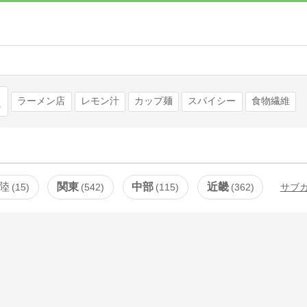
検索
ラーメン店
レモン汁
カップ麺
スパイシー
食物繊維
陸
関東
中部
近畿
15
542
115
362
サブ