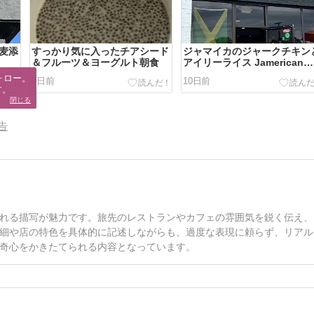
蕎麦添
すっかり気に入ったチアシード
ジャマイカのジャークチキン
＆フルーツ＆ヨーグルト朝食
アイリーライス Jamerican
Kitchen Cafe
ロー。

7日前
10日前
す。
閉じる
告
れる描写が魅力です。旅先のレストランやカフェの雰囲気を鋭く伝え、
細や店の特色を具体的に記述しながらも、過度な表現に頼らず、リアル
奇心をかきたてられる内容となっています。