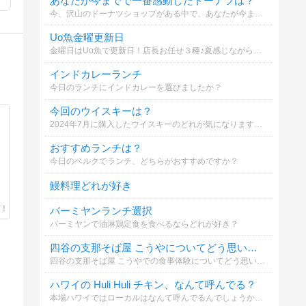
あなたが今までで一番感動したドーナツは？
今、沢山のドーナツショップがある中で、あなたが今まで食べたドーナツで一番感動したのは？
Uo魚金曜更新日
金曜日はUo魚で更新日！店長お任せ３種♪夏感じながらレモンサワー🍋大瓶も一本？
インドカレーランチ
今日のランチにインドカレーを選びましたか？
今回のウイスキーは？
2024年7月に購入したウイスキーのどれが気になりますか？
おすすめランチは？
今日のベルクでランチ、どちらがおすすめですか？
鰻料理どれが好き
バーミヤンランチ選択
バーミヤンで油淋鶏定食を食べるならどれが好き？
四谷の支那そば屋 こうやについてどう思いますか？
四谷の支那そば屋 こうやでの食事体験についてどう思いましたか？
ハワイの Huli Huli チキン、なんて呼んでる？
本場ハワイではローカルはなんて呼んでるんでしょうか？ いろんな読み方をする人がいるので正解を教えてください♪