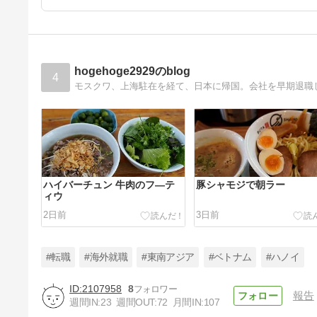
hogehoge2929のblog
4
モスクワ、上海駐在を経て、日本に帰国。会社を早期退職
ハイバーチュン 牛肉のフ―テ
豚シャモジで朝ラー
ィウ
2日前
3日前
#転職
#海外就職
#東南アジア
#ベトナム
#ハノイ
2107958
8
報告
週間IN:
23
週間OUT:
72
月間IN:
107