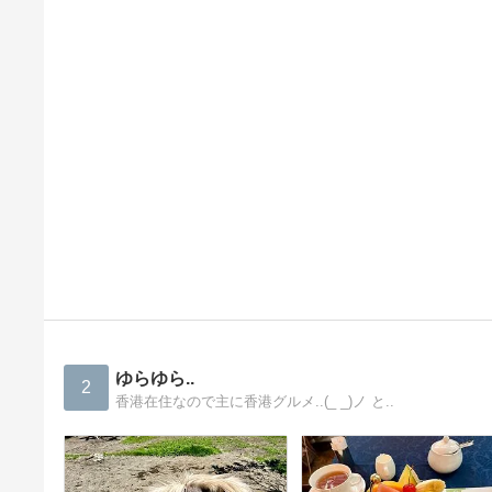
ゆらゆら..
2
香港在住なので主に香港グルメ..(_ _)ノ と..