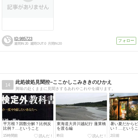
985723
週間IN:
20
週間OUT:
0
月間IN:
20
此処彼処見聞控−ここかしこみききのひかえ
14
興味の赴くままに見聞きするあれやこれやを綴ります。
平方根？因数分解？比例反
東海道大井川越紀行 蓬莱橋
暑い夏だから
比例？…ということ
を渡る編
い！…という
15時間前
昨日
2日前