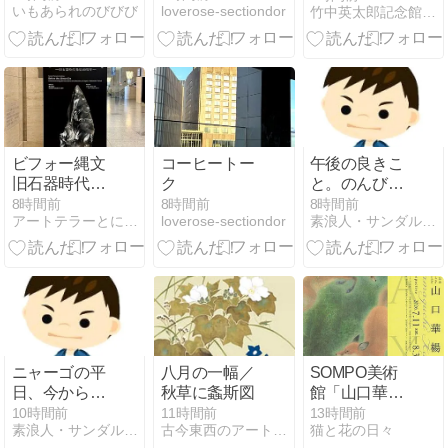
いもあられのびびび
loverose-sectiondor
竹中英太郎記念館 館長日記
ビフォー縄文
コーヒートー
午後の良きこ
旧石器時代発
ク
と。のんびり
見80周年
できた。
8時間前
8時間前
8時間前
アートテラーとに〜のここにしかない美術室
loverose-sectiondor
素浪人・サンダルニャーゴの日々。
ニャーゴの平
八月の一幅／
SOMPO美術
日、今から風
秋草に螽斯図
館「山口華楊
呂掃除。きれ
展」
10時間前
11時間前
13時間前
素浪人・サンダルニャーゴの日々。
古今東西のアートのお話しをしよう
猫と花の日々
いに磨くので