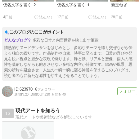
仮名文字を書く ２
仮名文字を書く １
新玉ねぎ
4日前
17日前
28日前
このブログのここがポイント
多彩な日常と内面世界を映し出す筆致
情熱的なヌードデッサンをはじめとし、多彩なテーマを織り交ぜながら伝
える独自の綴りです。作品制作や自然、時事に至るまで、日常の喜びや発
見を鋭い視点と豊かな表現で綴ります。静と動、リアルと想像、個人の感
性を凝縮しながらも飽きさせない多様な内容が特徴です。絵画や風景、思
索の断片を融合させ、人生の一瞬一瞬に宿る神髄を伝えるこのブログは、
読む者の心に新たな感性を芽生えさせることでしょう。
623970
6
週間IN:
20
週間OUT:
230
月間IN:
40
現代アートを知ろう
13
現代アートや美術館などを解説しています