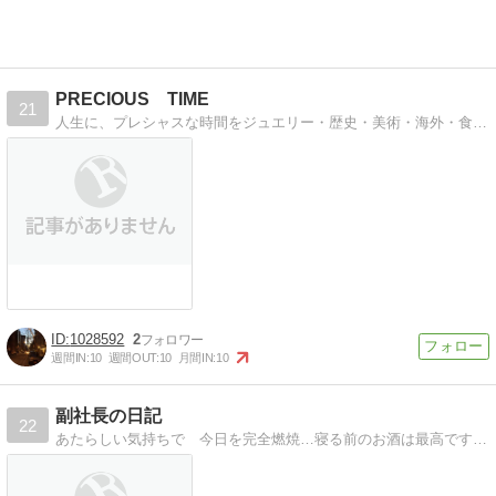
PRECIOUS TIME
21
人生に、プレシャスな時間をジュエリー・歴史・美術・海外・食・お酒など人生を豊かにする話題を提供します。
1028592
2
週間IN:
10
週間OUT:
10
月間IN:
10
副社長の日記
22
あたらしい気持ちで 今日を完全燃焼…寝る前のお酒は最高です てへっ*＾Ｏ＾*