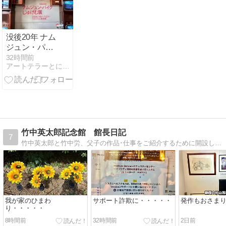
没後20年 ナム
ジュン・パイ
ク｜じゅげむ
32時間前
アートテラーとに〜のここにしかない美術室
展
竹中英太郎記念館 館長日記
7
竹中英太郎と竹中労、父子の作品･仕事をご紹介するために開設した山梨県甲府市湯村温泉郷にある「湯村の杜 竹中英太郎記念館」のブログです。
我が家のひまわ
サポート詐欺に・・・・・
発作もおさま
り・・・・・
8時間前
32時間前
2日前