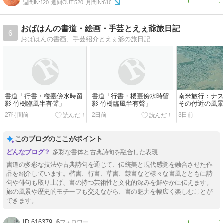
週間IN:
120
週間OUT:
520
月間IN:
610
おばはんの書道・絵画・手芸とえぇ爺旅日記
6
おばはんの書画、手芸紹介とえぇ爺の旅日記
書道「行書・楼臺傍水時留
書道「行書・楼臺傍水時留
南米旅行：ナ
影 竹樹臨風半有聲」
影 竹樹臨風半有聲」
その付近の風
27時間前
2日前
3日前
このブログのここがポイント
多彩な書体と古典詩句を融合した表現
書道の多彩な技法や古典詩句を通じて、伝統美と現代感覚を融合させた作
品を紹介しています。楷書、行書、草書、隷書など様々な書風とともに詩
句や俳句も取り上げ、書の持つ芸術性と文化的深みを鮮やかに伝えます。
旅の風景や歴史的モチーフも交えながら、書の魅力を幅広く楽しむことが
できます。
616379
6