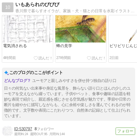
いもあられのびびび
10
香川県で暮らすオイラが、家族・犬・猫との日常を水彩イラストで綴る絵日記ブログ。子育て、暮らし、地域の,日々びびびな小さな出来事を描いて書いています。
電気消される
蜂の見学
ピリピリじん
4時間前
27時間前
2日前
このブログのここがポイント
ユーモアと親しみやすさを併せ持つ独自の語り口
日々の何気ない出来事や身近な風景を、飾らない語り口とほんの少しのユ
ーモアを交えながら綴っています。子供やペット、食事や趣味の話題を軽
妙な表現で紹介し、親近感を感じさせる空気感が魅力です。季節や日常の
断片を細やかに描写しながらも、心に余裕や楽しさを運んでくれるのが特
徴的です。文字数や表現にこだわりつつ、自然体の記録として仕上げられ
ています。
530797
8
週間IN:
24
週間OUT:
95
月間IN:
144