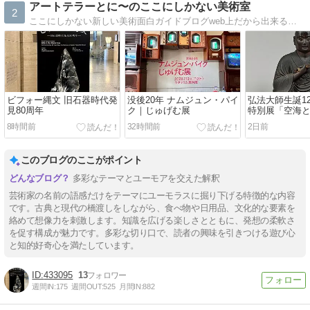
アートテラーとに〜のここにしかない美術室
2
ここにしかない新しい美術面白ガイドブログweb上だから出来る面白いガイドをモットーに、美術の更なる面白さを伝えます！
ビフォー縄文 旧石器時代発
没後20年 ナムジュン・パイ
弘法大師生誕12
見80周年
ク｜じゅげむ展
特別展「空海
宝」
8時間前
32時間前
2日前
このブログのここがポイント
多彩なテーマとユーモアを交えた解釈
芸術家の名前の語感だけをテーマにユーモラスに掘り下げる特徴的な内容
です。古典と現代の橋渡しをしながら、食べ物や日用品、文化的な要素を
絡めて想像力を刺激します。知識を広げる楽しさとともに、発想の柔軟さ
を促す構成が魅力です。多彩な切り口で、読者の興味を引きつける遊び心
と知的好奇心を満たしています。
433095
13
週間IN:
175
週間OUT:
525
月間IN:
882