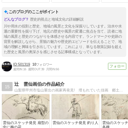
このブログのここがポイント
歴史的視点と地域文化の詳細解説
川や用水の役割と歴史、地域の風景と文化を深掘りしています。治水や水
運の重要性を掘り下げ、地元の歴史や風景の変遷に焦点を当て、読者に地
域の風景と歴史のつながりを体感させる内容です。ランドマークや史跡の
背景を解説しながら、景観の魅力や歴史的エピソードを伝えることで、地
域の理解と興味を引き出しています。これにより、単なる散策記録を超え
た歴史と風景の奥深さを感じさせる記事構成となっています。
501319
10
週間IN:
16
週間OUT:
39
月間IN:
66
辻 雲仙画伯の作品紹介
15
山梨県甲州市塩山輩出の画家再発見! 埋もれていた佳画 郷土画家の名作展 辻 雲仙祖父の紹介と独り言
雲仙のスケッチ発見 扇型の
雲仙のスケッチ発見 釣り人
雲仙のスケッチ
中に梅の花
各種