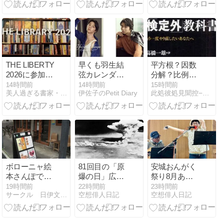
ある。
THE LIBERTY
早くも羽生結
平方根？因数
2026に参加し
弦カレンダー
分解？比例反
てます！！
が…ハゴロモ
比例？…とい
14時間前
14時間前
15時間前
美人過ぎる書家・竹翠の愛の制作日記
伊佐子のPetit Diary
此処彼処見聞控−ここかしこみききのひかえ
も
うこと
ボローニャ絵
81回目の「原
安城おんがく
本さんぽでミ
爆の日」広
祭り8月あり
ニ展示会が開
島・平和祈念
がとうござい
19時間前
22時間前
23時間前
サークル 日伊文化交流会
空想俳人日記
空想俳人日記
催されている
式典
ました
Cafe Aricaで
ピアディーナ