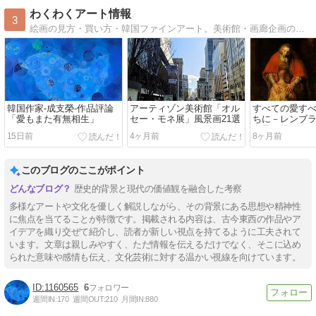
わくわくアート情報
3
絵画の見方・買い方・韓国ファインアート。美術館・画廊企画のレビュー、作家アトリエ訪問、韓国情報をお届けします。
韓国作家‐成支榮‐作品評論
アーティゾン美術館「オル
すべての愛す
「愛もまた有無相生」
セー・モネ展」風景画21選
ちに－レンブ
息子の帰郷」
15日前
4ヶ月前
8ヶ月前
このブログのここがポイント
歴史的背景と現代の価値観を融合した考察
多様なアートや文化を優しく解説しながら、その背景にある思想や精神性
に焦点を当てることが特徴です。掲載される内容は、古今東西の作品やア
イデアを織り交ぜて紹介し、読者が新しい視点を持てるように工夫されて
います。文章は親しみやすく、ただ情報を伝えるだけでなく、そこに込め
られた意味や感情も伝え、文化芸術に対する温かい視線を向けています。
1160565
6
週間IN:
170
週間OUT:
210
月間IN:
880