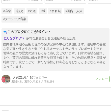
あざとい演奏
#温泉
#観光
#鉄道
#城
#百名城
#国内一人旅
#クラシック音楽
このブログのここがポイント
多彩な展覧会と音楽遠征を綴る記録
国内各地を巡る芸術と音楽の探訪記録を中心に展開します。遠征中の荘厳
な美術展や生き生きと奏でられるオーケストラのライブレポートを交え、
地域の魅力や歴史の流れも巧みに織り交ぜています。日常の喧騒を離れ、
文化・芸術の深層に触れる贅沢な時間を伝える、その独特の視点と筆致が
特徴です。読むことで、新たな感性と好奇心を育むひとときとなる内容と
なっています。
2021567
10
週間IN:
51
週間OUT:
123
月間IN:
156