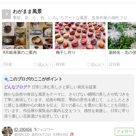
わがまま風景
4
季節、花、心、色、いろいろアートな風景。造形作家の感性ブログ。カラフルにあそぼ！
8月銀座展のご案内
梅干し作り
薬師岳・北の
7日前
8日前
12日前
このブログのここがポイント
日常に潜む美しさと新しい発見を提案
静かな自然や身近な風景をテーマに、さりげない瞬間の美しさや気づきを
丁寧に表現しています。絵画や陶芸、季節の景色を通じて、ふとしたとき
に感じる感動や心の動きを伝え、日々の暮らしを豊かに彩ることを目指し
ています。作品展や展覧会の案内も交えつつ、感性を刺激し、日常に寄り
添う優しい言葉選びを追求しています。
180456
5
週間IN:
130
週間OUT:
210
月間IN:
490