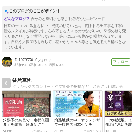
このブログのここがポイント
温かみと繊細さを感じる継続的なエピソード
日常の一コマに敬意を払い、時間の移ろいと共に刻まれる出来事を丁寧に
綴るスタイルが特徴です。心を寄せる人々とのつながりや、季節の移り変
わりをさりげなく描写しながら、静かに広がる豊かな感情を伝えていま
す。自然や人間関係を通じて、穏やかな日々の尊さを伝える文章構成とな
っています。
1973550
6
週間IN:
60
週間OUT:
290
月間IN:
300
徒然草枕
8
クラシックのコンサートや展覧会の感想など、さらには山城から鉄道など脈絡のない趣味の網羅
灼熱下の奈良で「南都仏画
灼熱地獄の中、オッテンザ
「大絶滅展」
展」を鑑賞、鎌倉仏に至る
マー指揮の日本センチュリ
歩みに思いを
歴史の流れを体感する
ーの定期に繰り出す
沖澤指揮京響
5日前
6日前
18日前