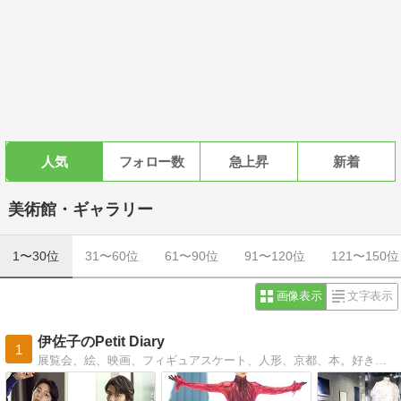
人気
フォロー数
急上昇
新着
美術館・ギャラリー
1〜30位
31〜60位
61〜90位
91〜120位
121〜150位
画像表示
文字表示
伊佐子のPetit Diary
1
展覧会、絵、映画、フィギュアスケート、人形、京都、本。好きなものについて好き勝手に語っています。