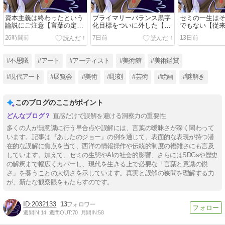
資本主義は終わったという
プライマリーバランス黒字
セミの一生は
論説にご注意【言葉の定義
化目標をついに外した【嘘
でもない【従
がまちまちな問題】
と答弁拒否の最中に】
べてみれば】
26時間前
7日前
13日前
#不思議
#アート
#アーティスト
#美術館
#美術鑑賞
#現代アート
#展覧会
#美術
#彫刻
#芸術
#絵画
#謎解き
このブログのここがポイント
直感だけで誤解を避ける洞察力の重要性
多くの人が無意識に行う早合点や誤解には、言葉の曖昧さが深く関わって
います。記事は『あしたのジョー』の例を通じて、表面的な表現が持つ潜
在的な誤解に焦点を当て、西洋の情報操作や伝統的制度の複雑さにも言及
しています。加えて、セミの生態やAIの社会的影響、さらにはSDGsや歴史
の解釈まで幅広くカバーし、現代を生きる上で必要な「言葉と意識の鋭
さ」を養うことの大切さを示しています。真実と誤解の狭間を理解する力
が、新たな観察眼をもたらすのです。
2032133
13
週間IN:
14
週間OUT:
70
月間IN:
58