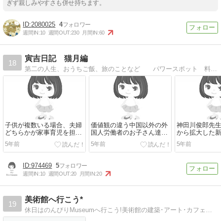
ぎず親しみやすさも併せ持ちます。
2080025
4
週間IN:
10
週間OUT:
230
月間IN:
60
寅吉日記 猫月編
18
第二の人生、おうちご飯、旅のことなど パワースポット 料理 日々のつれづれ
子供が複数いる場合、夫婦
価値観の違う中国以外の外
神田川俊郎先
どちらかが家事育児を担っ
国人労働者のお子さん達
から拡大した
た方が人を頼むより経済的
に、丁寧な日本語教育を望
亡くなる。
5年前
5年前
5年前
なケースが多い
む
974469
5
週間IN:
10
週間OUT:
20
月間IN:
20
美術館へ行こう*
19
休日はのんびりMuseumへ行こう!美術館の建築･アート･カフェ・レストラン情報