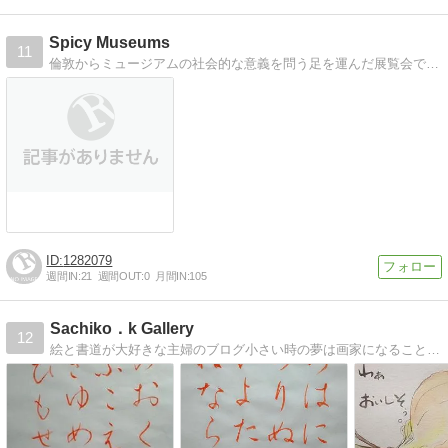
Spicy Museums
11
倫敦からミュージアムの社会的な意義を問う足を運んだ展覧会で思ったこと、ミュージアムの文化表層について考えたことを綴る
1282079
週間IN:
21
週間OUT:
0
月間IN:
105
Sachiko．k Gallery
12
絵と書道が大好きな主婦のブログ小さい時の夢は画家になることでした。今、青春を謳歌してます。