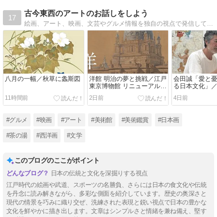
古今東西のアートのお話しをしよう
17
絵画、アート、映画、文芸やグルメ情報を独自の視点で発信しています
八月の一幅／秋草に螽斯図
洋館 明治の夢と挑戦／江戸
会田誠「愛と
東京博物館 リニューアル記
る日本文化」
念特別展
現代美術館
11時間前
2日前
4日前
#グルメ
#映画
#アート
#美術館
#美術鑑賞
#日本画
#茶の湯
#西洋画
#文学
このブログのここがポイント
日本の伝統と文化を深掘りする視点
江戸時代の絵画や武道、スポーツの名勝負、さらには日本の食文化や伝統
を丹念に読み解きながら、多彩な側面を紹介しています。歴史の奥深さと
現代の情景を巧みに織り交ぜ、洗練された表現と鋭い視点で日本の豊かな
文化を鮮やかに描き出します。文章はシンプルさと情緒を兼ね備え、堅す