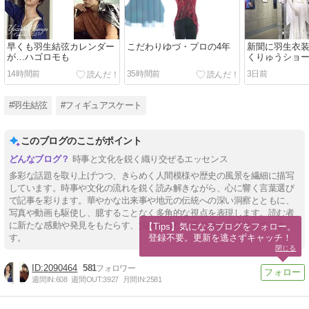
早くも羽生結弦カレンダー
こだわりゆづ・プロの4年
新聞に羽生衣
が…ハゴロモも
くりゅうショ
14時間前
35時間前
3日前
#羽生結弦
#フィギュアスケート
このブログのここがポイント
時事と文化を鋭く織り交ぜるエッセンス
多彩な話題を取り上げつつ、きらめく人間模様や歴史の風景を繊細に描写
しています。時事や文化の流れを鋭く読み解きながら、心に響く言葉選び
で記事を彩ります。華やかな出来事や地元の伝統への深い洞察とともに、
写真や動画も駆使し、臆することなく多角的な視点を表現します。読む者
に新たな感動や発見をもたらす、洗練された文章の流れを追求していま
【Tips】気になるブログをフォロー。

登録不要。更新を逃さずキャッチ！
す。
閉じる
2090464
581
週間IN:
608
週間OUT:
3927
月間IN:
2581