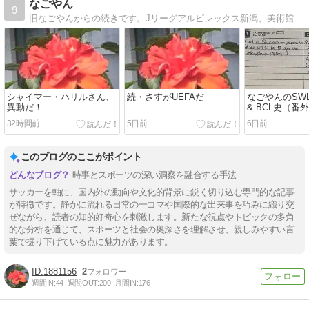
なごやん
9
旧なごやんからの続きです。Jリーグアルビレックス新潟、美術館、旅行、海外放送、等々、話題満載（笑）。
シャイマー・ハリルさん、
続・さすがUEFAだ
なごやんのSW
異動だ！
& BCL史（番
録音していた
32時間前
5日前
6日前
このブログのここがポイント
時事とスポーツの深い洞察を融合する手法
サッカーを軸に、国内外の動向や文化的背景に鋭く切り込む専門的な記事
が特徴です。静かに流れる日常の一コマや国際的な出来事を巧みに織り交
ぜながら、読者の知的好奇心を刺激します。新たな視点やトピックの多角
的な分析を通じて、スポーツと社会の奥深さを理解させ、親しみやすい言
葉で掘り下げている点に魅力があります。
1881156
2
週間IN:
44
週間OUT:
200
月間IN:
176