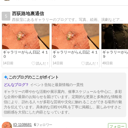
西荻路地裏通信
5
西荻窪にあるギャラリーのブログです。写真、絵画、演劇などアート作品の展示を、西荻的に紹介しています。
ギャラリーがらん日記 ４１
ギャラリーがらん日記 ４１
ギャラリーがら
０
０
９
14日前
14日前
49日前
このブログのここがポイント
イベント告知と最新情報の一貫性
ギャラリーの華やかな活動や展示案内、催事スケジュールを中心に、多彩
な企画や最新のお知らせを届けています。定期的な更新と多角的な情報発
信により、訪れる人々が多彩な芸術や文化に触れることができる場所の魅
力を伝えています。具体的な日程やURLを丁寧に掲載し、親しみやすさと
信頼感を大切にした内容となっています。
1108681
6