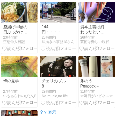
を食べてきま
した🍴@とき
わ台南口Cafe
Arica
釜揚げ半額の
144
資本主義は終
日ぶっかけ冷
円・・・・
わったという
も半額だった
論説にご注意
23時間前
25時間前
26時間前
空想俳人日記
絵描きの事務屋さん
芸術は難しい現代美術はわからない抽象絵画はちょっと・謎を理解
んで
【言葉の定義
がまちまちな
問題】
蜂の見学
チェリのブル
氷のう －
8
Peacock－
27時間前
29時間前
31時間前
いもあられのびびび
No music,no life.〜みこのつれづれ〜
☆毎日がハピネス☆
全て表示