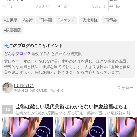
2日前
24日前
44日前
#山梨県
#芸術
#日本画
#スケッチ
#恵比寿様
#展示会
#観音菩薩
このブログのここがポイント
歴史的作品と変わらぬ観賞眼
雲仙をテーマにした多彩な作品と史料の紹介を通じ、江戸や昭和の風景、
伝統的な画風と技法に焦点を当てております。古き良き日本の意匠と自然
美を絶えず伝え、時代を超えた趣きを楽しめる内容となっています。
1107121
週間IN:
15
週間OUT:
50
月間IN:
40
芸術は難しい現代美術はわからない抽象絵画はちょっと・謎を理解
16
芸術がわからない原因自体を探る研究。美術が難しい症候群を解きほぐす試み。アートを敬遠する日本人を理解者に変える。