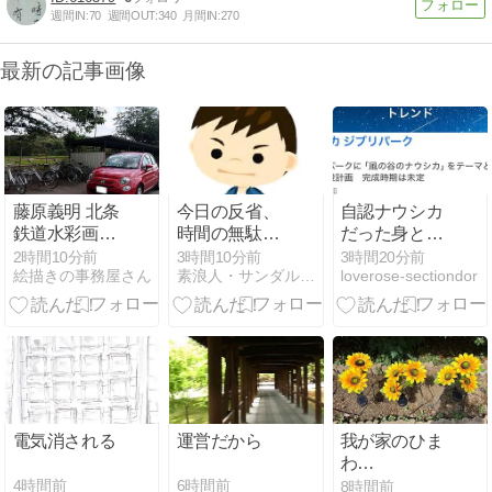
週間IN:
70
週間OUT:
340
月間IN:
270
最新の記事画像
藤原義明 北条
今日の反省、
自認ナウシカ
鉄道水彩画展
時間の無駄は
だった身とし
／北条鉄道 播
しなかった。
ては
2時間10分前
3時間10分前
3時間20分前
絵描きの事務屋さん
素浪人・サンダルニャーゴの日々。
loverose-sectiondor
磨横田駅ギャ
ラリー
電気消される
運営だから
我が家のひま
わ
り・・・・・
4時間前
6時間前
8時間前