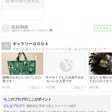
1179135
週間IN:
9
週間OUT:
0
月間IN:
9
ギャラリーＧＯＤＡ
26
手作り応援ＳＨＯＰ＆フリースペース貸しあなただけのオリジナルの手作り品を展示販売してみませんか？
猫柄のかわいいカバンが入
A４サイズも入る扇子付き
あなたを輝か
荷です！
カバンが入荷です
だわりのコサ
です
9日前
41日前
69日前
このブログのここがポイント
個性的な手作り品とストーリー紹介