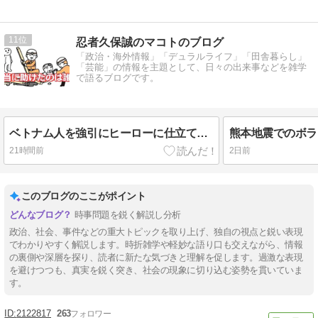
11
忍者久保誠のマコトのブログ
「政治・海外情報」「デュラルライフ」「田舎暮らし」
「芸能」の情報を主題として、日々の出来事などを雑学
で語るブログです。
ベトナム人を強引にヒーローに仕立て上げるマスゴミの悪辣さ
21時間前
2日前
このブログのここがポイント
時事問題を鋭く解説し分析
政治、社会、事件などの重大トピックを取り上げ、独自の視点と鋭い表現
でわかりやすく解説します。時折雑学や軽妙な語り口も交えながら、情報
の裏側や深層を探り、読者に新たな気づきと理解を促します。過激な表現
を避けつつも、真実を鋭く突き、社会の現象に切り込む姿勢を貫いていま
す。
2122817
263