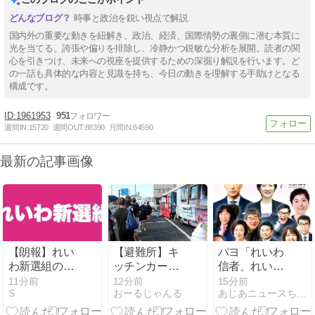
時事と政治を鋭い視点で解説
国内外の重要な動きを紐解き、政治、経済、国際情勢の裏側に潜む本質に
光を当てる。誇張や偏りを排除し、冷静かつ鋭敏な分析を展開。読者の関
心を引きつけ、未来への視座を提供するための深掘り解説を行います。ど
の一話も具体的な内容と見識を持ち、今日の動きを理解する手助けとなる
構成です。
1961953
951
週間IN:
15720
週間OUT:
88390
月間IN:
64590
最新の記事画像
【朗報】れい
【避難所】キ
パヨ「れいわ
わ新選組のグ
ッチンカー、
信者、れいわ
ッズ、50％オ
から揚げや麺
知能といった
11分前
12分前
15分前
S
おーるじゃんる
あじあニュースちゃんねる
フ特別セー
類提供 40代女
表現は完全に
ル！党本部
性「最高、パ
差別表現。メ