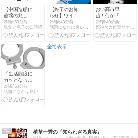
ないのか言え
【中国造船に
【終了のお知
おい高市早
崩壊の兆し】
らせ】ワイの
苗！何が「サ
世界一の裏で
スニーカー、
ナエあれば憂
2時間30分前
2時間40分前
2時間40分前
親父と息子の口喧嘩
話題になれば良いな〜、このブログ
死神タカ位置サナエのオイルショックドクトリン憲法改悪計画！
倒産続出か？
パンティを履
いなし」や！
67兆円の不良
いている疑惑
八百長ばっか
債権、日本が
が浮上。
りしやがっ
王座奪還へ 政
て！この八百
全て表示
治ニュ
長野郎め
が！！【アン
ケート作成し
ました】
「生活態度に
カッとなっ
た」44歳無職
2時間50分前
話題になれば良いな〜、このブログ
の義弟を蹴り
殺した41歳女
が逮捕。日常
的な家庭内暴
力の末路か
7
植草一秀の『知られざる真実』