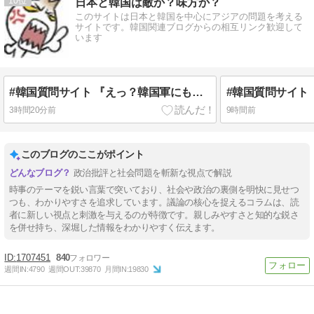
10
日本と韓国は敵か？味方か？
このサイトは日本と韓国を中心にアジアの問題を考える
サイトです。韓国関連ブログからの相互リンク歓迎して
います
#韓国質問サイト 『えっ？韓国軍にも慰安婦いたの？！』、『あれは売春婦だ！一緒にするな！』
3時間20分前
9時間前
このブログのここがポイント
政治批評と社会問題を斬新な視点で解説
時事のテーマを鋭い言葉で突いており、社会や政治の裏側を明快に見せつ
つも、わかりやすさを追求しています。議論の核心を捉えるコラムは、読
者に新しい視点と刺激を与えるのが特徴です。親しみやすさと知的な鋭さ
を併せ持ち、深堀した情報をわかりやすく伝えます。
1707451
840
週間IN:
4790
週間OUT:
39870
月間IN:
19830