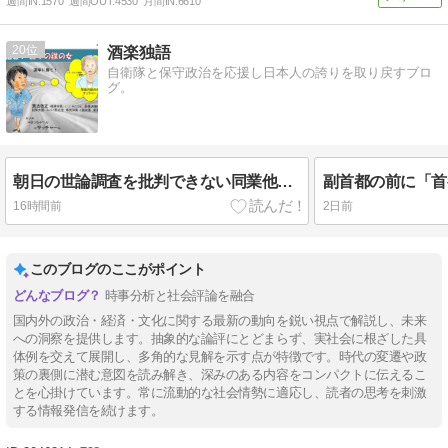
週間IN:
1570
週間OUT:
4530
月間IN:
6610
20
酒楽独語
自衛隊と保守政治を応援し日本人の誇りを取り戻すブロ
グ。
朝日の世論調査を批判できない同業他社「産経新聞」
16時間前
2日前
このブログのここがポイント
時事分析と社会評論を融合
国内外の政治・経済・文化に関する最新の動向を鋭い視点で解説し、未来
への洞察を提供します。抽象的な論評にとどまらず、実社会に根ざした具
体例を交えて展開し、多角的な見解を示す点が特徴です。時代の変遷や政
策の裏側に潜む意図を読み解き、深みのある内容をコンパクトに伝えるこ
とを心掛けています。常に流動的な社会情勢に適応し、読者の思考を刺激
する情報発信を続けます。