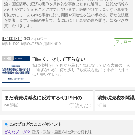
治・国際情勢、経済の裏側を具体的な事例とともに解明し、複雑な情報を
わかりやすく伝えることに注力しています。静観だけでは見えない真実を
明らかにし、あらゆる事象に潜む意図や関連性を追い求める、新たな視座
を提供します。毎回の更新で、表に出にくい真実の扉を開き、知るべき本
質に近づきます。
1901312
101
週間IN:
1070
週間OUT:
5760
月間IN:
4610
26
面白く、そして下らない
私は批判をして何かを為した気になっている大衆の一人
に過ぎないが、何か少しでも波紋を起こす小石になれれ
ばと書いている。
また消費税減税に反対する6月19日の財務省の犬の毎日新聞社説
消費税減税を閣議
24時間前
2日前
このブログのここがポイント
経済・政治・皇室を批評する切れ味