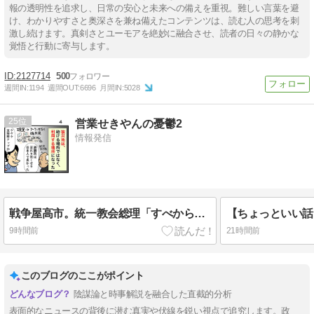
報の透明性を追求し、日常の安心と未来への備えを重視。難しい言葉を避
け、わかりやすさと奥深さを兼ね備えたコンテンツは、読む人の思考を刺
激し続けます。真剣さとユーモアを絶妙に融合させ、読者の日々の静かな
覚悟と行動に寄与します。
2127714
500
週間IN:
1194
週間OUT:
6696
月間IN:
5028
25
営業せきやんの憂鬱2
情報発信
戦争屋高市。統一教会総理「すべからず」ウソ・支持率アップ狙いのみ。
9時間前
21時間前
このブログのここがポイント
陰謀論と時事解説を融合した直截的分析
表面的なニュースの背後に潜む真実や伏線を鋭い視点で追究します。政