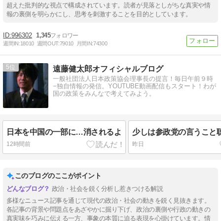
超えた批判的な視点で構成されています。読者が見落としがちな真実や情
報の裏側を明らかにし、思考を刺激することを目的としています。
996302
1,345
週間IN:
18010
週間OUT:
79010
月間IN:
74300
5
遠藤健太郎オフィシャルブログ
一般社団法人日本政策協会理事長の提言！毎日午前９時
−独自情報の発信。YOUTUBE動画配信もスタート！わが
国の政策をみんなで考えてみよう。
日本を中国の一部に…消されるよ
少しは参政党の言うこと
12時間前
昨日
このブログのここがポイント
政治・社会を鋭く分析し惹きつける解説
多様なニュース記事を通じて現代の政治・社会の動きを鋭く見抜きます。
各記事の背景や問題点をあざやかに掘り下げ、政治の裏側や行政の動きの
真実味を巧みに伝える一方、事象の本質に迫る表現を心掛けています。情