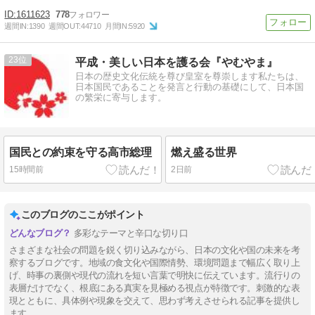
1611623
778
週間IN:
1390
週間OUT:
44710
月間IN:
5920
23
平成・美しい日本を護る会『やむやま』
日本の歴史文化伝統を尊び皇室を尊崇します私たちは、
日本国民であることを発言と行動の基礎にして、日本国
の繁栄に寄与します。
国民との約束を守る高市総理
燃え盛る世界
15時間前
2日前
このブログのここがポイント
多彩なテーマと辛口な切り口
さまざまな社会の問題を鋭く切り込みながら、日本の文化や国の未来を考
察するブログです。地域の食文化や国際情勢、環境問題まで幅広く取り上
げ、時事の裏側や現代の流れを短い言葉で明快に伝えています。流行りの
表層だけでなく、根底にある真実を見極める視点が特徴です。刺激的な表
現とともに、具体例や現象を交えて、思わず考えさせられる記事を提供し
ます。