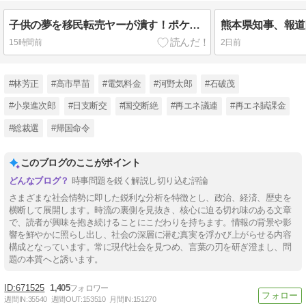
子供の夢を移民転売ヤーが潰す！ポケカ抽選を外国人が行列を占拠し埋め尽くす！日本の子供たちは泣いて帰るだけ！支那人がバイクを無賃駐車「日本語ワカラナイ」警察官を舐めまくる！91歳殺害のベトナム人も不法移民
15時間前
2日前
#林芳正
#高市早苗
#電気料金
#河野太郎
#石破茂
#小泉進次郎
#日支断交
#国交断絶
#再エネ議連
#再エネ賦課金
#総裁選
#帰国命令
このブログのここがポイント
時事問題を鋭く解説し切り込む評論
さまざまな社会情勢に即した鋭利な分析を特徴とし、政治、経済、歴史を
横断して展開します。時流の裏側を見抜き、核心に迫る切れ味のある文章
で、読者が興味を抱き続けることにこだわりを持ちます。情報の背景や影
響を鮮やかに照らし出し、社会の深層に潜む真実を浮かび上がらせる内容
構成となっています。常に現代社会を見つめ、言葉の刃を研ぎ澄まし、問
題の本質へと誘います。
671525
1,405
週間IN:
35540
週間OUT:
153510
月間IN:
151270