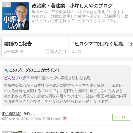
9
政治家・著述業 小坪しんやのブログ
地方から、市議会議員の目線で国益を考えていきます。
各種ロビー活動に従事した経験を活かし、法的手段・政
治的な実力行使を行っていく実践的なブログです。
結婚のご報告
1時間20分前
2日前
このブログのここがポイント
時事問題への深い洞察と明快な表現
多角的な視点から日本社会や政治に関するテーマを鋭く解剖し、読み応え
のある分析を展開するブログです。専門的な知識に裏打ちされた内容と、
突き刺さる表現で、読者の興味を引きつけます。社会の裏面や議会の内幕
を垣間見ることができ、新たな視点が得られる一助となります。
1663149
940
週間IN:
4820
週間OUT:
7580
月間IN:
20800