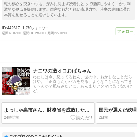
報の核心を突きつつも、深みに沈まず読者にとって理解しやすく、かつ刺
激的な視点を提供します。緻密な解釈と鋭い表現力で、時事の裏側に潜む
本質を見せることを追求しています。
442617
1,270
週間IN:
16910
週間OUT:
82000
月間IN:
71090
6
ナニワの激オコおばちゃん
わたしは今、怒ってるねん。世の中、おかしなことだら
けや。「正直もんがバカを見る」ようなことになってき
てへんか？私らみたいに、あんまりアタマは良うないけ
ど、
よっしゃ高市さん、財務省を成敗したったで。ところで原爆は原爆ではなかったって、ホンマかいや。
24時間前
2日前
このブログのここがポイント