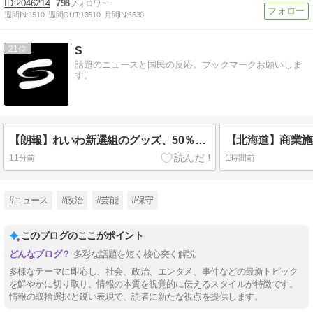
2046214
798
週間IN:
1510
週間OUT:
13510
月間IN:
6630
21
S
話題のニュースと国民の反応。ブックマークお願いしま
す。
【朗報】れいわ新選組のグッズ、50％オフ特別セール！党本部「もう売れなくなってしまうので、値下げして売り切ることにしました」
11分前
1時間前
#ニュース
#政治
#芸能
#保守
このブログのここがポイント
多彩な話題を短く核心突く解説
多様なテーマに即応し、社会、政治、エンタメ、事件などの最新トピック
を鮮やかに切り取り、情報の本質を視覚的に伝えるスタイルが特徴です。
情報の取捨選択と鋭い表現で、読者に新たな視点を提供します。