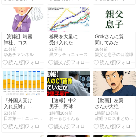
「もう売れな
ン中心の生活
ディアは放送
くなってしま
には飽き飽き
禁止用語に指
うので、値下
していて、野
定するべき」
げして売り切
菜不足も感じ
ることにしま
ていた」→時
した」
事通信タイト
【朗報】靖國
移民を大量に
Grokさんに質
ル「パンに飽
神社、コスプ
受け入れた先
問してみた
き飽き」
レ・軍装が禁
進国は大きな
21分前
21分前
36分前
ゆあチァンネル
黒マッチョニュース
親父と息子の口喧嘩
止に！
経済的恩恵を
享受→データ
でもはっきり
日本一人負け
示される
「外国人受け
【速報】中2
【動画】左翼
入れ反対」大
男子、野球部
さんが大絶賛
幅増 東大調
の練習中に頭
する”人権大
53分前
1時間10分前
1時間10分前
日本第一！ニュース録
おーるじゃんる
政経ワロスまとめニュース
査、若い世代
部を強打しCT
国”ドイツの警
で多く
検査→70代医
察、極左活動
師「問題ない
家への「人道