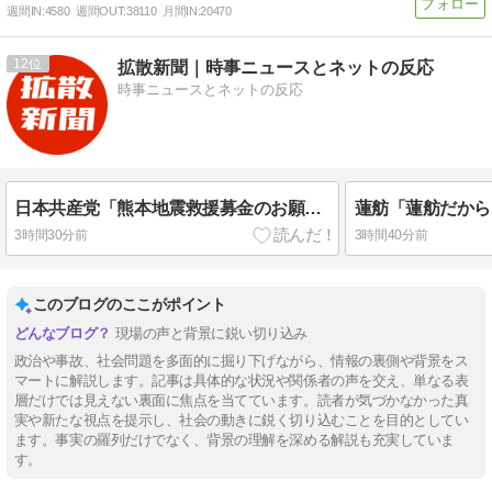
週間IN:
4580
週間OUT:
38110
月間IN:
20470
12
拡散新聞｜時事ニュースとネットの反応
時事ニュースとネットの反応
日本共産党「熊本地震救援募金のお願いしていたところ、党員に向かって、若い女性が中指を立てて行きました… 募金箱を持っていた人は中指がメガネに当たり、危うく怪我をするところでした」➾ ネット「それはないわーーｗｗｗ」「何から何まで盛るよな…」
3時間30分前
3時間40分前
このブログのここがポイント
現場の声と背景に鋭い切り込み
政治や事故、社会問題を多面的に掘り下げながら、情報の裏側や背景をス
マートに解説します。記事は具体的な状況や関係者の声を交え、単なる表
層だけでは見えない裏面に焦点を当てています。読者が気づかなかった真
実や新たな視点を提示し、社会の動きに鋭く切り込むことを目的としてい
ます。事実の羅列だけでなく、背景の理解を深める解説も充実していま
す。