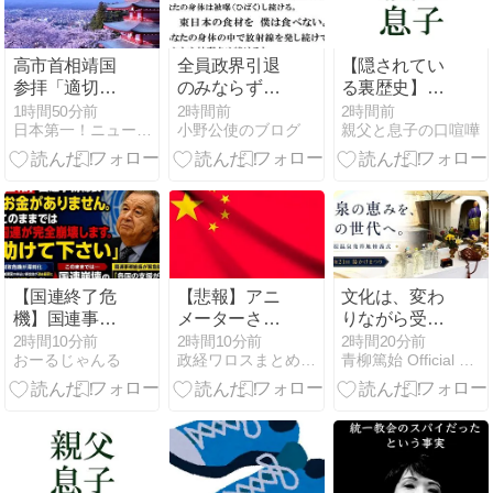
高市首相靖国
全員政界引退
【隠されてい
参拝「適切に
のみならず隠
る裏歴史】
判断」 官房長
遁生活でもし
531年の衝
1時間50分前
2時間前
2時間前
日本第一！ニュース録
小野公使のブログ
親父と息子の口喧嘩
官
たほうがいい
撃！古代史の
ですよ！（山
分岐点を目か
本太郎、れい
ら鱗が紹介い
わ新選組）
たします！ 目
から鱗の歴
【国連終了危
【悲報】アニ
文化は、変わ
機】国連事務
メーターさん
りながら受け
総長が資金難
「日本の復興
継がれていく
2時間10分前
2時間10分前
2時間20分前
おーるじゃんる
政経ワロスまとめニュース
青柳篤始 Official Site
を警告→未払
は…中国の温
｜芦原温泉発
い額を見た世
情のおかげ
祥地修義式と
界3位負担の
だ！」 ← 突っ
第21回あわら
日本側から厳
込み殺到 ｗｗ
湯かけまつり
しい声→では
ｗｗｗｗｗｗ
誰が払ってい
ｗ