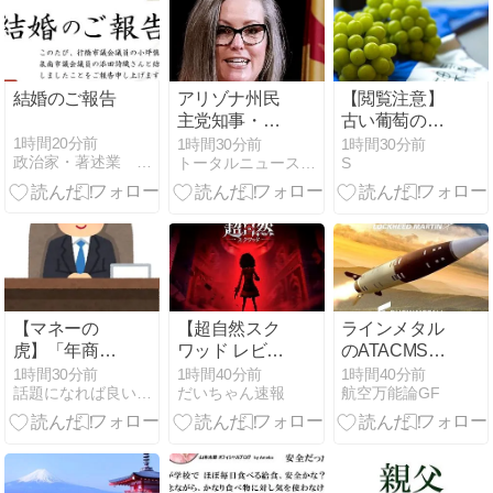
です」→中学
的対処」が力
生死亡「他人
強すぎるとネ
のCT画像みて
ットで話題に
ました」
→ ｗｗｗｗｗ
ｗｗｗ
結婚のご報告
アリゾナ州民
【閲覧注意】
主党知事・ケ
古い葡萄の幹
イティ・ホッ
の裂け目から
1時間20分前
1時間30分前
1時間30分前
政治家・著述業 小坪しんやのブログ
トータルニュースワールド
S
ブス、選挙直
緑色の房が!!?
前に贈収賄疑
ぶどう農家
惑捜査の渦中
「ん？え？は
に 前回トラン
ぁぁー
プ大統領の腹
っ？？！ 」
心、カリ・レ
イク氏に不正
で勝利した疑
【マネーの
【超自然スク
ラインメタル
い
虎】「年商10
ワッド レビュ
のATACMS生
億」と聞いて
ー】面白い？
産、米軍備蓄
1時間30分前
1時間40分前
1時間40分前
話題になれば良いな〜、このブログ
だいちゃん速報
航空万能論GF
「年収10億」
初心者むけキ
の補充に役立
と大興奮する
ャラも紹介
つまで2年以
キッズに教え
上かかる
たい大人のリ
アル