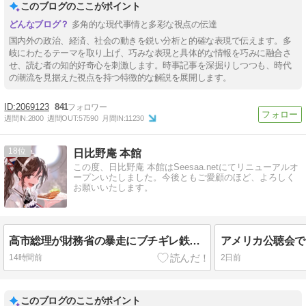
このブログのここがポイント
多角的な現代事情と多彩な視点の伝達
国内外の政治、経済、社会の動きを鋭い分析と的確な表現で伝えます。多
岐にわたるテーマを取り上げ、巧みな表現と具体的な情報を巧みに融合さ
せ、読む者の知的好奇心を刺激します。時事記事を深掘りしつつも、時代
の潮流を見据えた視点を持つ特徴的な解説を展開します。
2069123
841
週間IN:
2800
週間OUT:
57590
月間IN:
11230
18
日比野庵 本館
この度、日比野庵 本館はSeesaa.netにてリニューアルオ
ープンいたしました。今後ともご愛顧のほど、よろしく
お願いいたします。
高市総理が財務省の暴走にブチギレ鉄槌！主力官僚・一松旬を更迭、減税潰しの工作発覚で日本経済防衛の暗闘が勃発！ 《食料品消費税シリーズ＃７》
14時間前
2日前
このブログのここがポイント