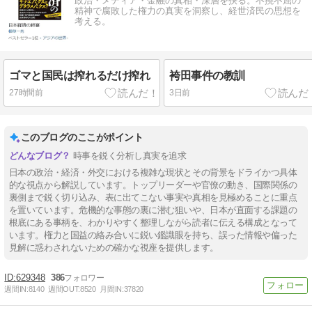
政治・メディア・金融の真相・深層を抉る。不撓不屈の
精神で腐敗した権力の真実を洞察し、経世済民の思想を
考える。
ゴマと国民は搾れるだけ搾れ
袴田事件の教訓
27時間前
3日前
このブログのここがポイント
時事を鋭く分析し真実を追求
日本の政治・経済・外交における複雑な現状とその背景をドライかつ具体
的な視点から解説しています。トップリーダーや官僚の動き、国際関係の
裏側まで鋭く切り込み、表に出てこない事実や真相を見極めることに重点
を置いています。危機的な事態の裏に潜む狙いや、日本が直面する課題の
根底にある事柄を、わかりやすく整理しながら読者に伝える構成となって
います。権力と国益の絡み合いに鋭い鑑識眼を持ち、誤った情報や偏った
見解に惑わされないための確かな視座を提供します。
629348
386
週間IN:
8140
週間OUT:
8520
月間IN:
37820