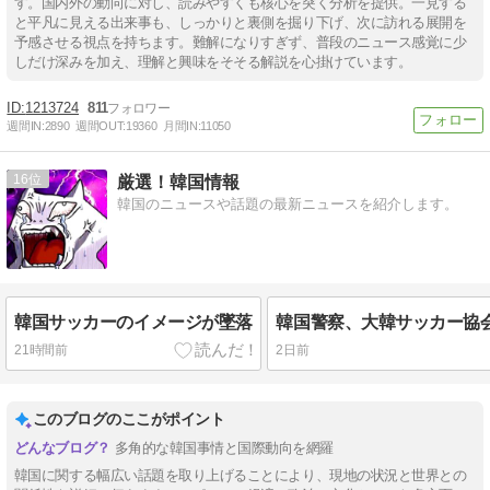
す。国内外の動向に対し、読みやすくも核心を突く分析を提供。一見する
と平凡に見える出来事も、しっかりと裏側を掘り下げ、次に訪れる展開を
予感させる視点を持ちます。難解になりすぎず、普段のニュース感覚に少
しだけ深みを加え、理解と興味をそそる解説を心掛けています。
1213724
811
週間IN:
2890
週間OUT:
19360
月間IN:
11050
16
厳選！韓国情報
韓国のニュースや話題の最新ニュースを紹介します。
韓国サッカーのイメージが墜落
21時間前
2日前
このブログのここがポイント
多角的な韓国事情と国際動向を網羅
韓国に関する幅広い話題を取り上げることにより、現地の状況と世界との