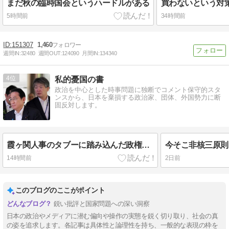
まだ秋の臨時国会というハードルがある
買わないという対
5時間前
34時間前
151307
1,460
週間IN:
32480
週間OUT:
124090
月間IN:
134340
4
私的憂国の書
政治を中心とした時事問題に独断でコメント保守的スタ
ンスから、日本を棄損する政治家、団体、外国勢力に断
固反対します。
霞ヶ関人事のタブーに踏み込んだ政権の本気度――一松更迭が語る「政治手動」と「民意」の重み
14時間前
2日前
このブログのここがポイント
鋭い批評と国家問題への深い洞察
日本の政治やメディアに潜む偏向や操作の実態を鋭く切り取り、社会の真
の姿を追求します。各記事は具体性と論理性を持ち、一般的な表現の枠を