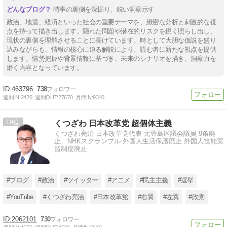
時事の裏側を深掘り、鋭い洞察示す
政治、地震、経済といった社会の重要テーマを、緻密な分析と刺激的な視
点を持って描き出します。隠れた問題や潜在的リスクを鋭く照らし出し、
現状の裏側を理解させることに長けています。時として大胆な仮説を盛り
込みながらも、情報の核心に迫る解説により、読む者に新たな視点を提供
します。情勢把握や背景情報に基づき、未来のシナリオを描き、洞察力を
磨く内容となっています。
463796
738
週間IN:
2420
週間OUT:
27670
月間IN:
9340
19
くつざわ 日本改革党 超個体主義
くつざわ亮治 日本改革党代表 元豊島区議会議員 9条廃
止 NHKスクランブル 外国人生活保護廃止 外国人技能実
習制度廃止
#ブログ
#政治
#ツイッター
#アニメ
#民主主義
#選挙
#YouTube
#くつざわ亮治
#日本改革党
#右翼
#左翼
#政党
2062101
730