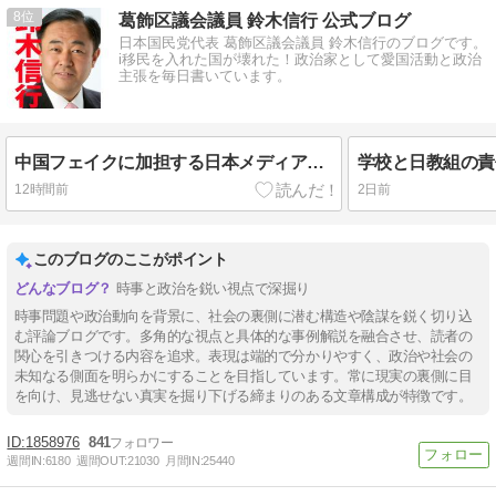
8
葛飾区議会議員 鈴木信行 公式ブログ
日本国民党代表 葛飾区議会議員 鈴木信行のブログです。
i移民を入れた国が壊れた！政治家として愛国活動と政治
主張を毎日書いています。
中国フェイクに加担する日本メディア！日本のどこが腐っているのか見せる！888入籍！#葛飾区
12時間前
2日前
このブログのここがポイント
時事と政治を鋭い視点で深掘り
時事問題や政治動向を背景に、社会の裏側に潜む構造や陰謀を鋭く切り込
む評論ブログです。多角的な視点と具体的な事例解説を融合させ、読者の
関心を引きつける内容を追求。表現は端的で分かりやすく、政治や社会の
未知なる側面を明らかにすることを目指しています。常に現実の裏側に目
を向け、見逃せない真実を掘り下げる締まりのある文章構成が特徴です。
1858976
841
週間IN:
6180
週間OUT:
21030
月間IN:
25440