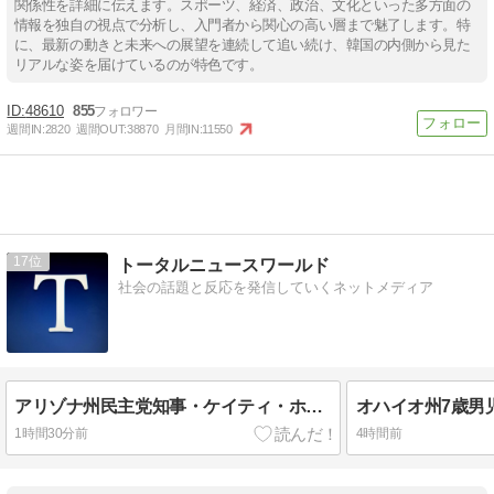
関係性を詳細に伝えます。スポーツ、経済、政治、文化といった多方面の
情報を独自の視点で分析し、入門者から関心の高い層まで魅了します。特
に、最新の動きと未来への展望を連続して追い続け、韓国の内側から見た
リアルな姿を届けているのが特色です。
48610
855
週間IN:
2820
週間OUT:
38870
月間IN:
11550
17
トータルニュースワールド
社会の話題と反応を発信していくネットメディア
アリゾナ州民主党知事・ケイティ・ホッブス、選挙直前に贈収賄疑惑捜査の渦中に 前回トランプ大統領の腹心、カリ・レイク氏に不正で勝利した疑い
1時間30分前
4時間前