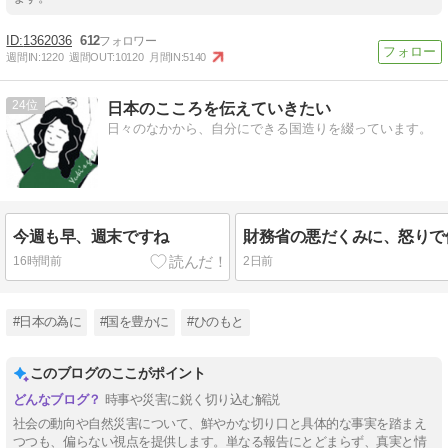
1362036
612
週間IN:
1220
週間OUT:
10120
月間IN:
5140
24
日本のこころを伝えていきたい
日々のなかから、自分にできる国造りを綴っています。
今週も早、週末ですね
財務省の悪だくみに、怒りで
16時間前
2日前
#日本の為に
#国を豊かに
#ひのもと
このブログのここがポイント
時事や災害に鋭く切り込む解説
社会の動向や自然災害について、鮮やかな切り口と具体的な事実を踏まえ
つつも、偏らない視点を提供します。単なる報告にとどまらず、真実と情