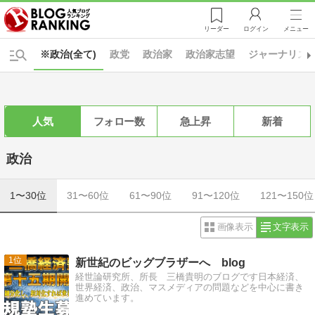
リーダー
ログイン
メニュー
※政治(全て)
政党
政治家
政治家志望
ジャーナリズ
人気
フォロー数
急上昇
新着
政治
1〜30位
31〜60位
61〜90位
91〜120位
121〜150位
画像表示
文字表示
1
新世紀のビッグブラザーへ blog
経世論研究所、所長 三橋貴明のブログです日本経済、
世界経済、政治、マスメディアの問題などを中心に書き
進めています。