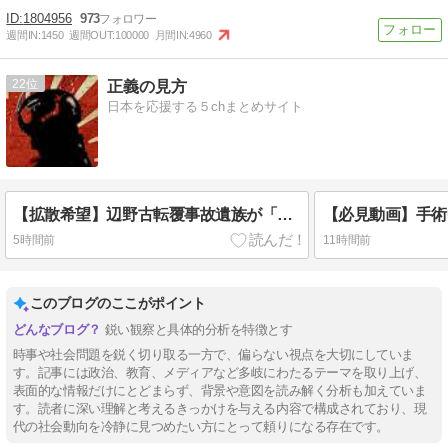
1804956
973
週間IN:
1450
週間OUT:
100000
月間IN:
4960
22
正義の見方
日本を応援する５chまとめサイト
【拡散希望】辺野古転覆事故遺族が「全容解明と再発防止を求める会」設立 継続的に活動するためと説明、クラファン立ち上げも準備
5時間前
11時間前
このブログのここがポイント
鋭い観察と具体的分析を特徴とす
時事や社会問題を鋭く切り取る一方で、偏らない視点を大切にしていま
す。記事には政治、教育、メディアなど多岐にわたるテーマを取り上げ、
表面的な情報だけにとどまらず、背景や意図を読み解く分析も加えていま
す。読者に深い理解と考えるきっかけを与える内容で構成されており、現
代の社会動向を冷静に見つめたい方にとって頼りになる存在です。