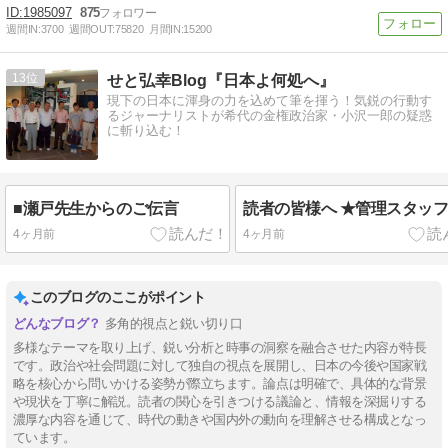
1985097
875
週間IN:
3700
週間OUT:
75820
月間IN:
15200
13
せと弘幸Blog『日本よ何処へ』
現下の日本に渾身の力を込めて筆を揮う！気鋭の行動す
るジャーナリストが希代の金権政治家・小沢一郎の疑惑
に斬り込む！
■瀬戸先生からのご伝言
読者の皆様へ ★管理スタッ
4ヶ月前
4ヶ月前
このブログのここがポイント
多角的視点と鋭い切り口
多様なテーマを取り上げ、鋭い分析と時事の洞察を融合させた内容が特長
です。政治や社会問題に対して独自の視点を展開し、日本の今後や国家戦
略を核心から問いかける姿勢が際立ちます。論点は明確で、具体的な背景
や現状を丁寧に解説。読者の関心を引きつける議論と、情報を深掘りする
濃厚な内容を通じて、時代の動きや国内外の動向を理解させる構成となっ
ています。