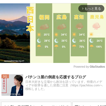
もっと見る
arrow_forward_ios
Powered by 
GliaStudios
Mute
3
パチンコ屋の倒産を応援するブログ
日本大好きな立場から政治を語っています。特亜のメデ
ィアや財界を通した浸透に注意（https://pachitou.comへ
移転しました。