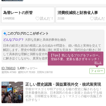
為替レートの所管
消費税減税と財務省人事
14時間前
2日前
このブログのここがポイント
大胆な見解と具体的事例を融合
日本の経済と政治の根底にある仕組みや問題を、鋭い視点と実例を交えて
解説します。歴史や制度の裏側に潜む本質を見抜き、現代社会の動きに対
して具体的な理解と洞察を促す内容となっています。複雑なテーマも平易
【Tips】気になるブログをフォロー。

に解きほぐしながら、真実を追求する姿勢が特徴です。
登録不要。更新を逃さずキャッチ！
閉じる
786810
1,439
週間IN:
47960
週間OUT:
75300
月間IN:
199700
2
正しい歴史認識・国益重視外交・核武装実現
学校やマスゴミや特アが伝える嘘の歴史に騙されるな！
日本最優先政治、日本国民の生命と財産と自由を守る核
武装、日韓断交を実現しよう！マスゴミの嘘や洗脳工作
を許すな！