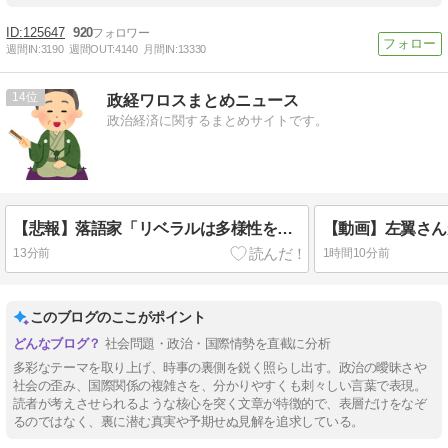
125647
920
週間IN:
3190
週間OUT:
4140
月間IN:
13330
14
政経ワロスまとめニュース
政治経済に関するまとめサイトです。
【悲報】落語家「リベラルは多様性を認めろ！と言いながら自分達と違う意見には執拗に攻撃してくる！」ｗｗｗｗｗｗｗｗｗｗｗｗｗｗ
13分前
1時間10分前
このブログのここがポイント
社会問題・政治・国際情勢を直截に分析
多彩なテーマを取り上げ、時事の裏側を鋭く照らし出す。政治の曖昧さや
社会の歪み、国際関係の複雑さを、分かりやすくも刺々しい言葉で表現。
読者が考えさせられるような核心を突く文章が特徴的で、表層だけをなぞ
るのではなく、裏に潜む真実や予期せぬ見解を追求している。