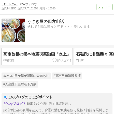
1827575
857
週間IN:
2950
週間OUT:
131550
月間IN:
13680
15
うさぎ屋の四方山話
それでも陽は赫々と昇る・・・美しい日本
高市首相の熊本地震視察動画「炎上」
6時間前
2日前
#いつの日か我が祖国に栄光あれ
#高市早苗靖國参拝
#天皇陛下皇后陛下万歳
このブログのここがポイント
時事を鋭く切り裂く批評眼差し
政治や社会の表層を超えて、背景に潜む真実を鋭く見抜く評論を展開しま