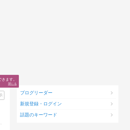
できます。
閉じる
ブログリーダー
示
新規登録・ログイン
話題のキーワード
特別な箱（いわゆる限定版）の紹介。ゲームソフト博物館では日々発売される新作の特典情報を網羅。Amazonゲームランキングも毎日更新中。