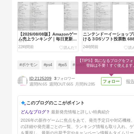
【2026/08/08版】Amazonゲー
ニンテンドーイーショップ
ム売上ランキング｜毎日更新の
ける３DSソフト投票数 68
最新データ
目
22時間前
24時間前
【TIPS】気になるブログをフォ
#ポケモン
#ps4
#ps5
#switch
#特典
#ニンテンドー3
登録は不要！すぐ使えます
2125209
3
報
週間IN:
65
週間OUT:
665
月間IN:
285
『ファイアーエムブレム 万紫
千紅』予約特典・店舗特典まと
め｜限定版の中身・声優一覧
このブログのここがポイント
35時間前
最新発売情報と詳しい特典紹介
2026年の新作ゲームに焦点をあて、発売予定日や対応機
の詳細や発売週ごとの一覧、ランキング情報も取り入れ、ゲ
を重視し、最新の出荷予定やキャンペーン情報もタイムリー