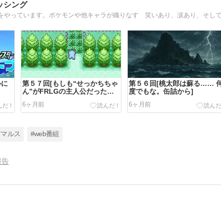
マッシング
ルに
第５７回[もしも“せっかちちゃ
第５６回[桃太郎は蘇る…… 
ん”がFRLGの主人公だった
度でもな。缶詰から]
ら？]
6ヶ月前
6ヶ月前
アマルス
#web番組
報告