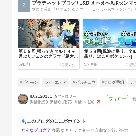
プラチネットブログ / L&D えへえへAボタン
2
第５９回[帰ってきタル！４ヶ
第５８回[風波に乗り、タ
月ぶリフェンのクラウド島大紹
乗り、ぽこあポケモンへ]
介！]
39日前
5ヶ月前
#ポケモン
#バラエティ
#ピカチュウ
#ブログ番組
#
2120251
5
週間IN:
50
週間OUT:
75
月間IN:
190
このブログのここがポイント
多彩なキャラクターと自由な進行が魅力