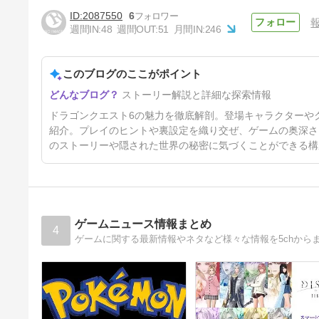
2087550
6
週間IN:
48
週間OUT:
51
月間IN:
246
【ドラクエ6】アモール西のほ
こらの行き方、施設、入手でき
るアイテムなど
このブログのここがポイント
5ヶ月前
ストーリー解説と詳細な探索情報
ドラゴンクエスト6の魅力を徹底解剖。登場キャラクターや
紹介。プレイのヒントや裏設定を織り交ぜ、ゲームの奥深さ
のストーリーや隠された世界の秘密に気づくことができる構
ゲームニュース情報まとめ
4
ゲームに関する最新情報やネタなど様々な情報を5chから