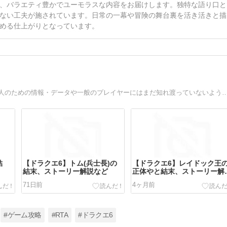
、バラエティ豊かでユーモラスな内容をお届けします。独特な語り口と
ない工夫が施されています。日常の一幕や冒険の舞台裏を活き活きと描
める仕上がりとなっています。
SFC版ドラゴンクエスト6（ドラクエ6）を最速攻略したい人のための情報・データや一般のプレイヤーにはまだ知れ渡っていな
結
【ドラクエ6】トム(兵士長)の
【ドラクエ6】レイドック王
結末、ストーリー解説など
正体やと結末、ストーリー解
など
71日前
4ヶ月前
#ゲーム攻略
#RTA
#ドラクエ6