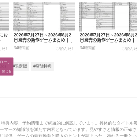
にお
2026年7月27日～2026年8月2
2026年7月27日～2026年8月
8週
日発売の新作ゲームまとめ｜特
日発売の新作ゲームまとめ｜
典・対応機種・予約情報を完全
典・対応機種・予約情報を完
34時間前
34時間前
網羅 後半
網羅 前半
ロー。

ds
#限定版
#店舗特典
。
閉じる
告
種、特典内容、予約情報まで網羅的に解説しています。具体的なタイトル
ーマーの知識欲を満たす内容となっています。見やすさと情報の正確さ
に提供。ゲームの最新動向と購入のヒントが詰まった、頼れる一冊とい