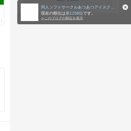
同人ソフトサークルあつあつアイスクリーム
現在の順位は
第1158位
です。
≫
このブログの順位を表示