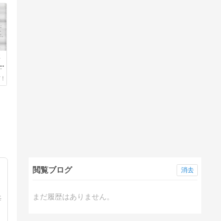
2
特
全
閲覧ブログ
消去
まだ履歴はありません。
毎