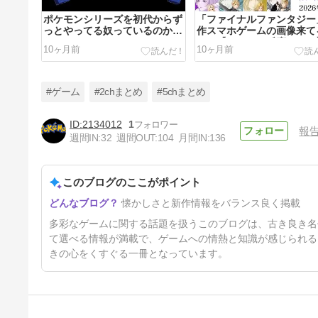
ポケモンシリーズを初代からず
「ファイナルファンタジー
っとやってる奴っているのか
作スマホゲームの画像来て
な？
ぞ！【みんなの反応まとめ
10ヶ月前
10ヶ月前
#ゲーム
#2chまとめ
#5chまとめ
2134012
1
報
週間IN:
32
週間OUT:
104
月間IN:
136
Switch2でスリープ解除も可能
なサード製コントローラー発
表！みんなの反応は？
このブログのここがポイント
11ヶ月前
懐かしさと新作情報をバランス良く掲載
多彩なゲームに関する話題を扱うこのブログは、古き良き名
て選べる情報が満載で、ゲームへの情熱と知識が感じられる
きの心をくすぐる一冊となっています。