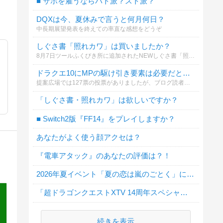
■ サポを雇うならバト派？スト派？
DQXは今、夏休みで言うと何月何日？
中長期展望発表を終えての率直な感想をどうぞ
しぐさ書「照れカワ」は買いましたか？
8月7日ツールふくびき所に追加されたNEWしぐさ書「照れカワ」
ドラクエ10にMPの駆け引き要素は必要だと思いますか？
提案広場では127票の投票がありましたが、ブログ読者のみなさんの本音も知りたいと思い、アンケートを作りました！
「しぐさ書・照れカワ」は欲しいですか？
■ Switch2版『FF14』をプレイしますか？
あなたがよく使う顔アクセは？
『電車アタック』のあなたの評価は？！
2026年夏イベント「夏の恋は嵐のごとく」に行きましたか？
「超ドラゴンクエストXTV 14周年スペシャル」地震による延期について
続きを表示