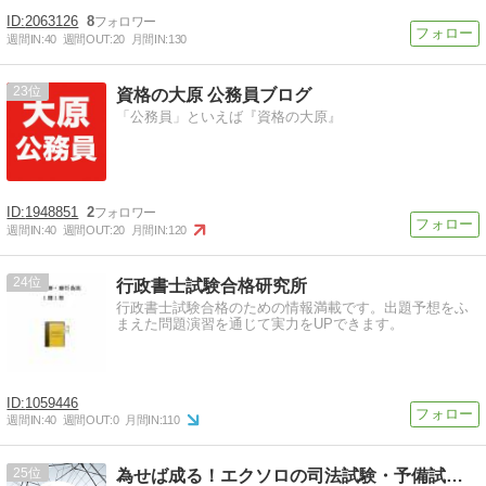
2063126
8
週間IN:
40
週間OUT:
20
月間IN:
130
23
資格の大原 公務員ブログ
「公務員」といえば『資格の大原』
1948851
2
週間IN:
40
週間OUT:
20
月間IN:
120
24
行政書士試験合格研究所
行政書士試験合格のための情報満載です。出題予想をふ
まえた問題演習を通じて実力をUPできます。
1059446
週間IN:
40
週間OUT:
0
月間IN:
110
25
為せば成る！エクソロの司法試験・予備試験合格大作戦。