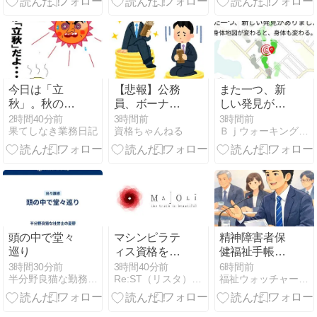
今日は「立
【悲報】公務
また一つ、新
秋」。秋の気
員、ボーナス
しい発見があ
配が、立つこ
を増額 「民間
りました。
2時間40分前
3時間前
3時間前
果てしなき業務日記
資格ちゃんねる
ＢｊウォーキングスクールＮｏｒｉｋｏ日記
ろ。
企業に合わせ
ました」
頭の中で堂々
マシンピラテ
精神障害者保
巡り
ィス資格をオ
健福祉手帳の
ンラインで取
解説⑦｜制度
3時間30分前
3時間40分前
6時間前
半分野良猫な勤務社労士の憂鬱
Re:ST（リスタ）：大人の学び直し＆50代からの独立起業
福祉ウォッチャーT―福祉とメンタルヘルスの解説・研究ブログ
得｜MAJOLIの
の課題と今後
料金と講座内
望む4つの改
容を検証
善点