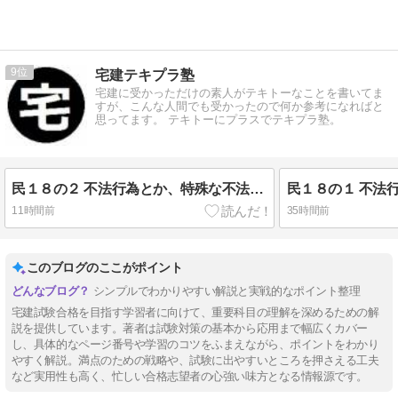
9
宅建テキプラ塾
宅建に受かっただけの素人がテキトーなことを書いてま
すが、こんな人間でも受かったので何か参考になればと
思ってます。 テキトーにプラスでテキプラ塾。
民１８の２ 不法行為とか、特殊な不法行為とか
民１８の１ 不法
11時間前
35時間前
このブログのここがポイント
シンプルでわかりやすい解説と実戦的なポイント整理
宅建試験合格を目指す学習者に向けて、重要科目の理解を深めるための解
説を提供しています。著者は試験対策の基本から応用まで幅広くカバー
し、具体的なページ番号や学習のコツをふまえながら、ポイントをわかり
やすく解説。満点のための戦略や、試験に出やすいところを押さえる工夫
など実用性も高く、忙しい合格志望者の心強い味方となる情報源です。