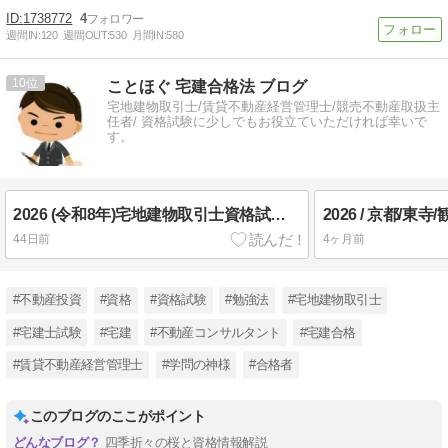
1738772
4
週間IN:
120
週間OUT:
530
月間IN:
580
10
ことほぐ 宅建合格法 ブログ
宅地建物取引士/賃貸不動産経営管理士/競売不動産取扱主
任者/ 資格試験に少しでもお役立ていただければ幸いで
す。
2026 (令和8年)宅地建物取引士資格試験 得点開示の時代へ
44日前
4ヶ月前
#不動産投資
#資格
#資格試験
#勉強法
#宅地建物取引士
#宅建士試験
#宅建
#不動産コンサルタント
#宅建合格
#賃貸不動産経営管理士
#学問の神様
#合格者
このブログのここがポイント
四季折々の桜と資格情報解説