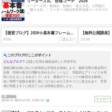
21
リーダーズ式 合格コーチ 2026
リーダーズ式！勉強法。知識の「使える化」と問題の
「解ける化」！リーダーズ総合研究所合格コーチのブロ
グ
【復習ブログ】2026☆基本書フレームワーク講座 行政法37・38・39回（解像度を上げる！）
6日前
11日前
このブログのここがポイント
記憶と応用を徹底追求した学習手法
資格試験合格に向けた効率的な学習法を指南します。教材活用や過去問の
反復、判例や条文の理解を深めるポイントなど、実践的なアドバイスを明
快に伝えることをめざしています。最新のテクニックや練習法を駆使し、
短い時間で知識を確実に身につけるための工夫やコツに焦点をあて、学習
者が実践上すぐに役立てられる情報を提供します。
380668
週間IN:
40
週間OUT:
360
月間IN:
320