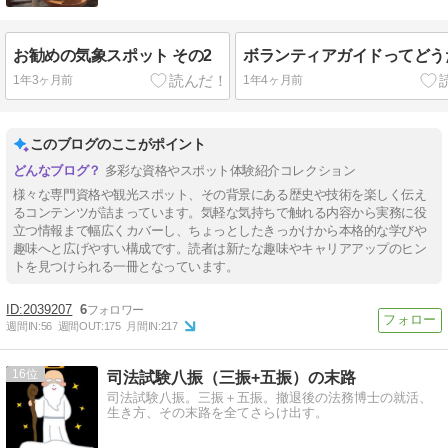
お勧めの気象スポット その2
ボランティアガイドってどう
1年3ヶ月前
1年4ヶ月前
このブログのここがポイント
多彩な資格やスポット体験紹介コレクション
様々な専門資格や観光スポット、その背景にある歴史や技術を楽しく伝え
るコンテンツが詰まっています。気軽な気持ちで触れる内容から実務に役
立つ情報まで幅広くカバーし、ちょっとしたきっかけから本格的な学びや
趣味へと広げやすい構成です。読者は新たな趣味やキャリアアップのヒン
トを見つけられる一冊となっています。
2039207
6
週間IN:
56
週間OUT:
175
月間IN:
217
16
司法試験八振（三振+五振）の末路
司法試験八振。三振＋五振。撤退後の法務博士の就活、
生き方、その末路を全てさらけ出す。