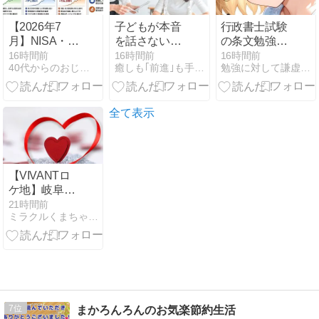
【2026年7
子どもが本音
行政書士試験
月】NISA・
を話さないの
の条文勉強法
iDeCo・高配
はなぜ？先
｜違う文言に
16時間前
16時間前
16時間前
40代からのおじさん生活
癒しも｢前進｣も手に入れる！実践版
勉強に対して謙虚であり続けるためのおぼえがき
当株運用報告
生・保育士が
は、違う理由
｜高配当株は
知っておきた
がある
続伸、iDeCo
い「心をひら
はやや軟調
くコミュニケ
全て表示
ーション方
法」
【VIVANTロ
ケ地】岐阜県
庁1階ホワイ
21時間前
ミラクルくまちゃん一途な思い
エへの行き方
｜岐阜駅・西
岐阜駅・岐阜
羽島駅からの
アクセス
7
まかろんろんのお気楽節約生活