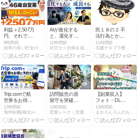
【2026】
利益＋2,507万
AIが進化する
民１８の２ 不
円。それでも
と、退化する
法行為とか、
「最近、上が
人と成長する
特殊な不法行
8時間前
11時間前
11時間前
効率の良い貯金の仕方！賢く増やす貯蓄講座
社労士☆合格を成し遂げるシャロ勉法
宅建テキプラ塾
りすぎていて
人 ☆ AI時代だ
為とか
怖い」と話す
からこそ、士
46歳マネスク
業の価値は高
生
まる
Trip.comで航
訪問販売の居
【副業収入】
空券をお得に
留守を突破！
フォト・DL販
予約する7つ
飛び込み営業
売等ストック
13時間前
13時間前
13時間前
海外転職(移住)×スキルアップの情報ブログ
営業シーク｜営業職やフリーランスに役立つビジネス情報サイト
まかろんろんのお気楽節約生活
のコツ｜LCC
のプロが使う
＋ポイ活等
比較・ポイン
インターホン
2026年7月の
ト活用まで
対策とは？
ネット収支公
【2026年版】
開！