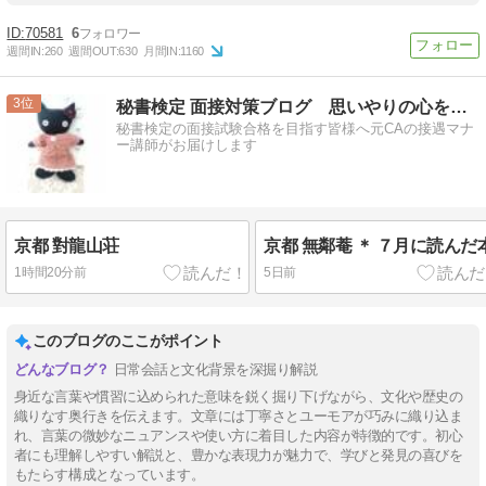
70581
6
週間IN:
260
週間OUT:
630
月間IN:
1160
3
秘書検定 面接対策ブログ 思いやりの心をかたちに
秘書検定の面接試験合格を目指す皆様へ元CAの接遇マナ
ー講師がお届けします
京都 對龍山荘
京都 無鄰菴 ＊ ７月に読んだ
1時間20分前
5日前
このブログのここがポイント
日常会話と文化背景を深掘り解説
身近な言葉や慣習に込められた意味を鋭く掘り下げながら、文化や歴史の
織りなす奥行きを伝えます。文章には丁寧さとユーモアが巧みに織り込ま
れ、言葉の微妙なニュアンスや使い方に着目した内容が特徴的です。初心
者にも理解しやすい解説と、豊かな表現力が魅力で、学びと発見の喜びを
もたらす構成となっています。