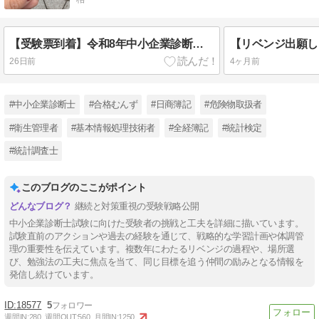
【受験票到着】令和8年中小企業診断士 1次試験
26日前
4ヶ月前
#中小企業診断士
#合格むんず
#日商簿記
#危険物取扱者
#衛生管理者
#基本情報処理技術者
#全経簿記
#統計検定
#統計調査士
このブログのここがポイント
継続と対策重視の受験戦略公開
中小企業診断士試験に向けた受験者の挑戦と工夫を詳細に描いています。
試験直前のアクションや過去の経験を通じて、戦略的な学習計画や体調管
理の重要性を伝えています。複数年にわたるリベンジの過程や、場所選
び、勉強法の工夫に焦点を当て、同じ目標を追う仲間の励みとなる情報を
発信し続けています。
18577
5
週間IN:
280
週間OUT:
560
月間IN:
1250