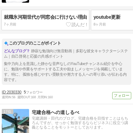
就職氷河期世代が同窓会に行けない理由
youtube更新
7ヶ月前
8ヶ月前
このブログのここがポイント
静寂な勉強向け無音動画｜多彩な彼女キャラクターシステ
ム｜自己啓発と応援の共感ポイント
集中力向上を意識した静かな音声なしのYouTubeチャンネル紹介を中心
に、勉強や作業をサポートする工夫や励ましメッセージを掲載していま
す。特に、孤独を感じやすい受験生や努力する人への寄り添いが伝わる内
容です。
2030330
5
週間IN:
56
週間OUT:
168
月間IN:
160
17
宅建合格への道しるべ
宅建講師・田代のブログ。宅建合格を目指すことはもち
ろんですが、せっかく勉強するならビジネスに役立つ講
義となることをモットーとしております。