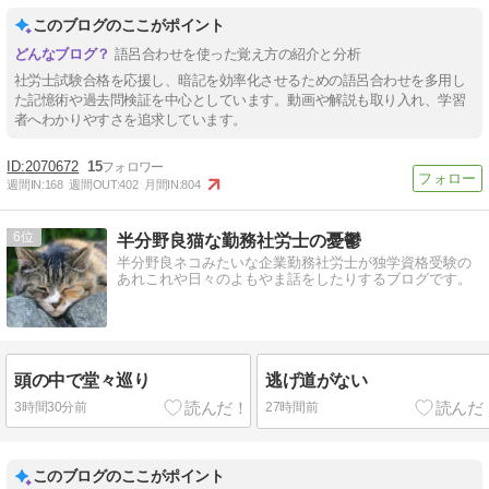
このブログのここがポイント
語呂合わせを使った覚え方の紹介と分析
社労士試験合格を応援し、暗記を効率化させるための語呂合わせを多用し
た記憶術や過去問検証を中心としています。動画や解説も取り入れ、学習
者へわかりやすさを追求しています。
2070672
15
週間IN:
168
週間OUT:
402
月間IN:
804
6
半分野良猫な勤務社労士の憂鬱
半分野良ネコみたいな企業勤務社労士が独学資格受験の
あれこれや日々のよもやま話をしたりするブログです。
頭の中で堂々巡り
逃げ道がない
3時間30分前
27時間前
このブログのここがポイント