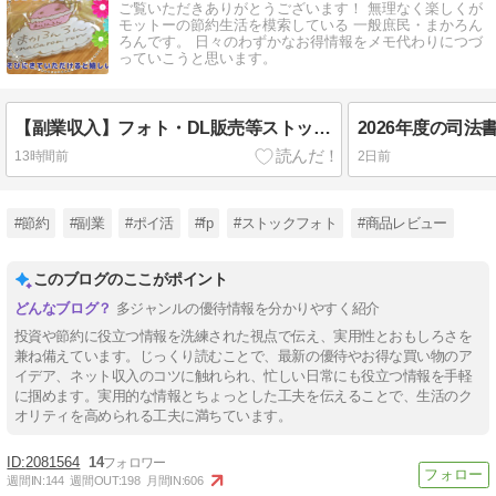
ご覧いただきありがとうございます！ 無理なく楽しくが
モットーの節約生活を模索している 一般庶民・まかろん
ろんです。 日々のわずかなお得情報をメモ代わりにつづ
っていこうと思います。
【副業収入】フォト・DL販売等ストック＋ポイ活等2026年7月のネット収支公開！
13時間前
2日前
#節約
#副業
#ポイ活
#fp
#ストックフォト
#商品レビュー
このブログのここがポイント
多ジャンルの優待情報を分かりやすく紹介
投資や節約に役立つ情報を洗練された視点で伝え、実用性とおもしろさを
兼ね備えています。じっくり読むことで、最新の優待やお得な買い物のア
イデア、ネット収入のコツに触れられ、忙しい日常にも役立つ情報を手軽
に掴めます。実用的な情報とちょっとした工夫を伝えることで、生活のク
オリティを高められる工夫に満ちています。
2081564
14
週間IN:
144
週間OUT:
198
月間IN:
606