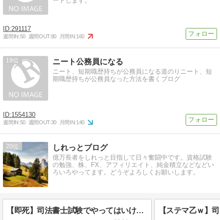
ートします。
291117
週間IN:
50
週間OUT:
80
月間IN:
160
19
ニート公務員になる
ニート、短期職歴持ちが公務員になる道のりニート、短
期職歴持ちが公務員なった方法を書くブログ
1554130
週間IN:
50
週間OUT:
30
月間IN:
140
20
しれっとブログ
億万長者をしれっと目指して日々奮闘中です。資格試験
の勉強、株、FX、アフィリエイト、純金積立などなどい
ろいろやってます。どうぞよろしくお願いします。
【即死】司法書士試験でやってはいけない勉強法13選【独学者も予備校生も必見】