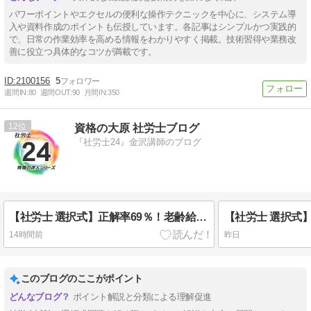
パワーポイントやエクセルの便利な操作テクニックを中心に、システム導
入や資料作成のポイントも伝授しています。各記事はシンプルかつ実践的
で、日常の作業効率を高める情報をわかりやすく掲載。技術習得や業務改
善に役立つ具体的なコツが満載です。
2100156
5
週間IN:
80
週間OUT:
90
月間IN:
350
12
資格の大原 社労士ブログ
『社労士24』金沢講師のブログ
【社労士 選択式】正解率69％！老齢給付金の請求可能年齢【確定拠出年金法】
14時間前
昨日
このブログのここがポイント
ポイント解説と分類による理解促進