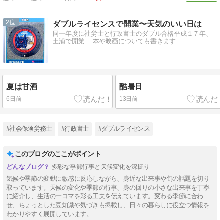
2
ダブルライセンスで開業〜天気のいい日は
同一年度に社労士と行政書士のダブル合格平成１７年、
土浦で開業 本や映画についても書きます
夏は甘酒
酷暑日
6日前
13日前
#社会保険労務士
#行政書士
#ダブルライセンス
このブログのここがポイント
多彩な季節行事と天候変化を深掘り
気候や季節の変動に敏感に反応しながら、身近な出来事や旬の話題を切り
取っています。天候の変化や季節の行事、身の回りの小さな出来事を丁寧
に紹介し、生活の一コマを彩る工夫を伝えています。変わる季節に合わ
せ、ちょっとした豆知識や気づきも掲載し、日々の暮らしに役立つ情報を
わかりやすく展開しています。