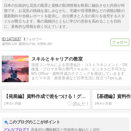
日本の伝統的な花見の風景と資格の取得情報を斬新に融合させた内容が特
徴です。お花見の情緒を楽しみながら、宅建や管理業務などの資格試験の
最新動向や合格レポートを提供し、自分磨きと人生の彩りを追究するスタ
イルが際立ちます。春の風物詩とともに学びの意欲を高めることを目的
に、多角的な情報を鋭く伝えています。
1471637
1
週間IN:
120
週間OUT:
90
月間IN:
250
11
スキルとキャリアの教室
現役コンサルによる管理会計・コストマネジメント・DX
推進・プロマネ等の専門スキルや、ビジネスに不可欠な
MS Office・資料作成のテクニックを発信していきます。
またマネ活・資産形成など日常生活に役立つTipsもあわ
せて綴っていきます。
【発展編】資料作成で差をつける！グラフ種類の使い分けと作成方法を紹介
1年3ヶ月前
1年4ヶ月前
このブログのここがポイント
具体的な機能解説と技術例を漏れなく紹介