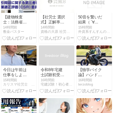
【建物検査
【社労士 選択
50音を繋いだ
士：法務省認
式】正解率
結果（ ´∀
証 日本不動産
69％！老齢給
｀）！？日本
14時間前
14時間前
15時間前
敷金バスター
資格の大原 社労士ブログ
外資系すんすんの秘密メモ｜人生を豊かにする考え方と戦略
仲裁機構
付金の請求可
語処理から学
（ADR）の
能年齢【確定
ぶこと
『調停人基礎
拠出年金法】
資格』
今日は午前は
令和8年宅建
【独学バイク
仕事をしよう
士試験初受験
論】ハンドル
か・・・・
に向けて☆9
から片手が離
15時間前
16時間前
16時間前
カリスマ社労士 上川謙吾の軌跡
宅建試験！初心者のための一発合格サイト
terzoblog
月からの宅建
せるリラック
士合格のため
スフォーム！
の学習戦略
公道をスマー
トに駆け抜け
るライディン
グ？