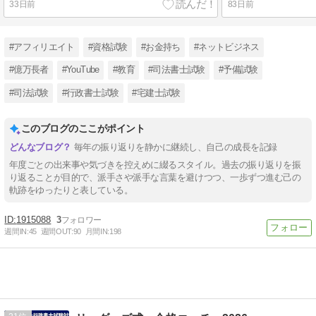
33日前
83日前
#アフィリエイト
#資格試験
#お金持ち
#ネットビジネス
#億万長者
#YouTube
#教育
#司法書士試験
#予備試験
#司法試験
#行政書士試験
#宅建士試験
このブログのここがポイント
毎年の振り返りを静かに継続し、自己の成長を記録
年度ごとの出来事や気づきを控えめに綴るスタイル。過去の振り返りを振
り返ることが目的で、派手さや派手な言葉を避けつつ、一歩ずつ進む己の
軌跡をゆったりと表している。
1915088
3
週間IN:
45
週間OUT:
90
月間IN:
198