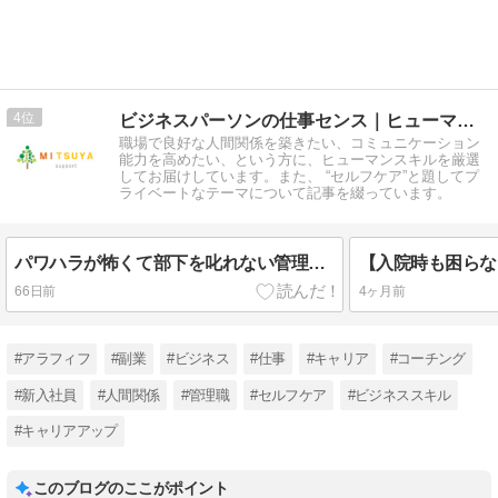
4
ビジネスパーソンの仕事センス｜ヒューマンスキルの提案
職場で良好な人間関係を築きたい、コミュニケーション
能力を高めたい、という方に、ヒューマンスキルを厳選
してお届けしています。また、 “セルフケア”と題してプ
ライベートなテーマについて記事を綴っています。
パワハラが怖くて部下を叱れない管理職へ｜関係を壊さないフィードバックの技術
66日前
4ヶ月前
#アラフィフ
#副業
#ビジネス
#仕事
#キャリア
#コーチング
#新入社員
#人間関係
#管理職
#セルフケア
#ビジネススキル
#キャリアアップ
このブログのここがポイント