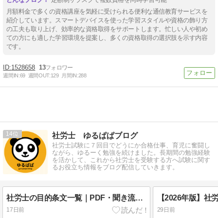
月額料金で多くの資格講座を気軽に受けられる便利な通信教育サービスを
紹介しています。スマートデバイスを使った学習スタイルや資格の飾り方
の工夫も取り上げ、効率的な資格取得をサポートします。忙しい人や初め
ての方にも適した学習環境を提案し、多くの資格取得の選択肢を示す内容
です。
1528658
13
週間IN:
69
週間OUT:
129
月間IN:
288
14
社労士 ゆるぱぱブログ
社労士試験に７回目でどうにか合格仕事、育児に奮闘し
ながら、ゆるーく勉強を続けました。長期間の勉強経験
を活かして、これから社労士を受験する方へ試験に関す
るお役立ち情報をブログ配信していきます。
社労士の目的条文一覧｜PDF・聞き流し・アプリを活用した効率的な覚え方【2026年版】
17日前
29日前