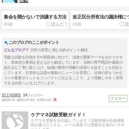
集会を開かないで決議する方法
改正区分所有法の議決権に
2日前
2日前
このブログのここがポイント
日常の背景に潜む法的ポイント解説
宅建士試験を目指す方や関係者に向けて、法律の重要テーマを分かりやす
く、具体的な事例を交えながら解説しています。法律の専門用語や最新の
改正点も丁寧に取り上げ、知識の整理や理解の深堀りを促すことを目的と
しています。日常的な話題や最新のニュースを背景に、法律の肝をつかむ
コツや重要ポイントをコンパクトに伝えることで、より理解しやすく習得
できる内容へと仕上げています。
1743955
14
週間IN:
50
週間OUT:
400
月間IN:
240
18
ケアマネ試験受験ガイド！
ケアマネ受験生を応援しています！試験情報や合格体験
談が盛りだくさん。メール講座では受験生を強力にサポ