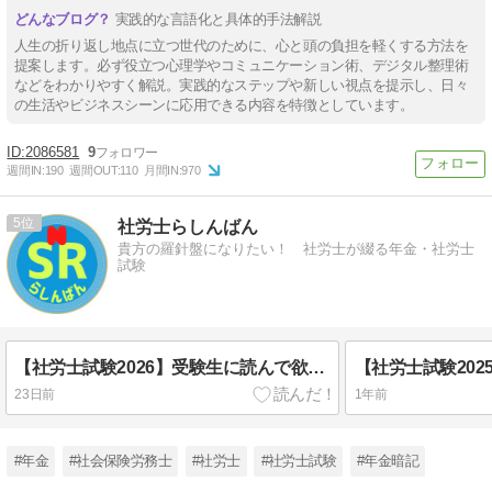
実践的な言語化と具体的手法解説
人生の折り返し地点に立つ世代のために、心と頭の負担を軽くする方法を
提案します。必ず役立つ心理学やコミュニケーション術、デジタル整理術
などをわかりやすく解説。実践的なステップや新しい視点を提示し、日々
の生活やビジネスシーンに応用できる内容を特徴としています。
2086581
9
週間IN:
190
週間OUT:
110
月間IN:
970
5
社労士らしんばん
貴方の羅針盤になりたい！ 社労士が綴る年金・社労士
試験
【社労士試験2026】受験生に読んで欲しいこと（解答分布編）
23日前
1年前
#年金
#社会保険労務士
#社労士
#社労士試験
#年金暗記