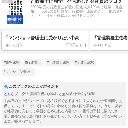
22
行政書士に独学一発合格した会社員のブログ
2020年度の行政書士試験に記述抜き198点で独学一発合
格した50代の会社員が、行政書士試験のこと、他の資格
のこと、日々の雑感などを綴るブログ。
『マンション管理士に受かりたい中高年のための完全独学合格術２０２４』kindle出版第４弾！！
1年11ヶ月前
1年11ヶ月前
#資格試験
#行政書士
#行政書士試験
#宅建士試験
#マンション管理士
このブログのここがポイント
実績重視の独学法と無料教材情報を強調
中高年の方々がスムーズに資格取得できるように工夫された学習指南を提
供しています。それぞれの資格に特化した合格術や実例をりようし、読者
が経済的に安心して学習を進められる内容です。書籍は手軽に購入でき、
電子書籍ならではの便利さを生かして、忙しい方でも効率的に学びやすい
工夫が施されています。