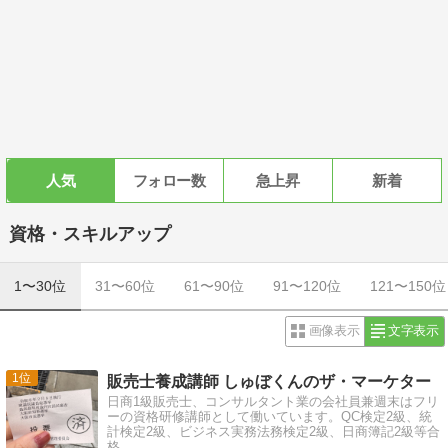
人気
フォロー数
急上昇
新着
資格・スキルアップ
1〜30位
31〜60位
61〜90位
91〜120位
121〜150位
画像表示
文字表示
1
販売士養成講師 しゅぼくんのザ・マーケター
日商1級販売士、コンサルタント業の会社員兼週末はフリ
ーの資格研修講師として働いています。QC検定2級、統
計検定2級、ビジネス実務法務検定2級、日商簿記2級等合
格