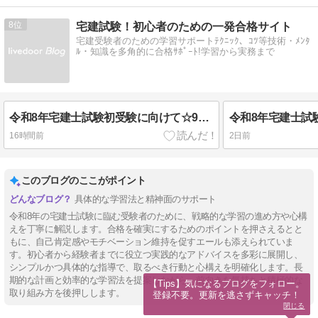
8
宅建試験！初心者のための一発合格サイト
宅建受験者のための学習サポートﾃｸﾆｯｸ、ｺﾂ等技術・ﾒﾝﾀ
ﾙ・知識を多角的に合格ｻﾎﾟｰﾄ!学習から実務まで
令和8年宅建士試験初受験に向けて☆9月からの宅建士合格のための学習戦略
16時間前
2日前
このブログのここがポイント
具体的な学習法と精神面のサポート
令和8年の宅建士試験に臨む受験者のために、戦略的な学習の進め方や心構
えを丁寧に解説します。合格を確実にするためのポイントを押さえるとと
もに、自己肯定感やモチベーション維持を促すエールも添えられていま
す。初心者から経験者までに役立つ実践的なアドバイスを多彩に展開し、
シンプルかつ具体的な指導で、取るべき行動と心構えを明確化します。長
期的な計画と効率的な学習法を提案しながら、前向きな気持ちと積極的な
【Tips】気になるブログをフォロー。

取り組み方を後押しします。
登録不要。更新を逃さずキャッチ！
閉じる