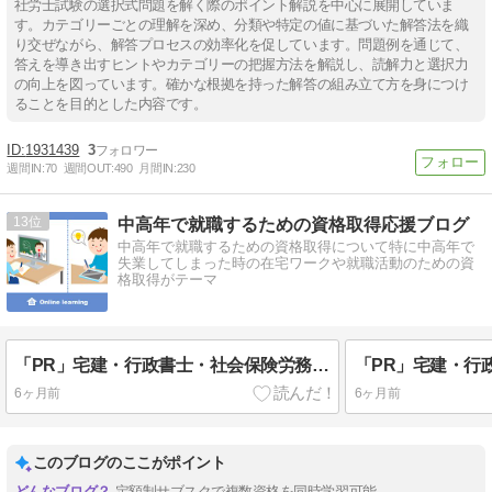
社労士試験の選択式問題を解く際のポイント解説を中心に展開していま
す。カテゴリーごとの理解を深め、分類や特定の値に基づいた解答法を織
り交ぜながら、解答プロセスの効率化を促しています。問題例を通じて、
答えを導き出すヒントやカテゴリーの把握方法を解説し、読解力と選択力
の向上を図っています。確かな根拠を持った解答の組み立て方を身につけ
ることを目的とした内容です。
1931439
3
週間IN:
70
週間OUT:
490
月間IN:
230
13
中高年で就職するための資格取得応援ブログ
中高年で就職するための資格取得について特に中高年で
失業してしまった時の在宅ワークや就職活動のための資
格取得がテーマ
「PR」宅建・行政書士・社会保険労務士・FP2等が月々1628円のサブスクでスマホで学べる
6ヶ月前
6ヶ月前
このブログのここがポイント
定額制サブスクで複数資格を同時学習可能