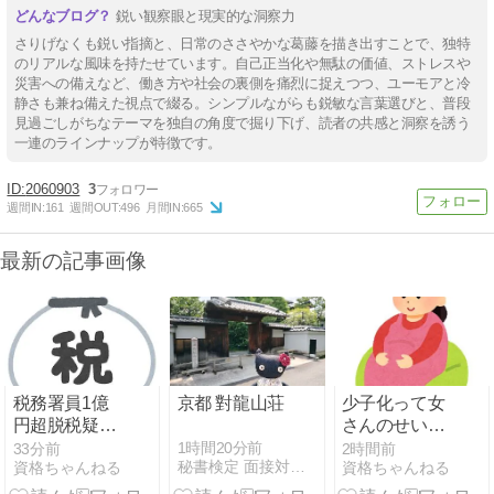
鋭い観察眼と現実的な洞察力
さりげなくも鋭い指摘と、日常のささやかな葛藤を描き出すことで、独特
のリアルな風味を持たせています。自己正当化や無駄の価値、ストレスや
災害への備えなど、働き方や社会の裏側を痛烈に捉えつつ、ユーモアと冷
静さも兼ね備えた視点で綴る。シンプルながらも鋭敏な言葉選びと、普段
見過ごしがちなテーマを独自の角度で掘り下げ、読者の共感と洞察を誘う
一連のラインナップが特徴です。
2060903
3
週間IN:
161
週間OUT:
496
月間IN:
665
最新の記事画像
税務署員1億
京都 對龍山荘
少子化って女
円超脱税疑い
さんのせいだ
詐取金で競艇
よな
1時間20分前
33分前
2時間前
秘書検定 面接対策ブログ 思いやりの心をかたちに
資格ちゃんねる
資格ちゃんねる
か、国税当局