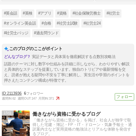
#英会話
#英検
#アプリ
#資格
#社会保険労務士
#社労士
#オンライン英会話
#合格
#社労士試験
#社労士24
#社労士バッジ
#過去問ランド
このブログのここがポイント
実証データと具体策を徹底解説する点数別攻略法
話題のテーマに対し数字や仕組みを詳細に示しながら、わかりやすい解説
と具体的なステップを提案しています。独自のトリビアや最新情報を交
え、読者が抱える疑問や不安を丁寧に解消し、実生活や学習のポイントを
押さえたコンテンツ構成が特徴です。
2113936
6
週間IN:
62
週間OUT:
147
月間IN:
371
15
働きながら資格に受かるブログ
「働きながら資格に受かる」を掲げ、社会人が独学で取
得した宅建・簿記・FP・IT・ドローン・気象予報士・通
訳案内士など実用資格の勉強法とリアルな体験を発信す
るブログ。