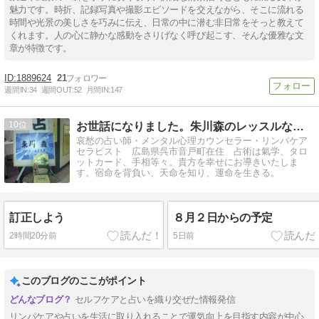
魅力です。時折、記録写真や撮影エピソードを交えながら、そこに流れる
時間や光景の美しさを巧みに伝え、日常の中に潜む非日常をそっと教えて
くれます。人の心に静かな感動をさりげなく呼び起こす、そんな優雅な文
章が特徴です。
1889624
21
週間IN:
34
週間OUT:
52
月間IN:
147
10
お世話になりました。朱川森のレッスルなブログ
哀愁の占い師・メンタル心理カウンセラー・リンパケア
セラピスト 広島県呉市音戸町在住 占術は氣学、タロ
ットカード、手相等々。貴方を幸せにお導きいたしま
す。宿命を背負い、天命を知り、運命を生きる。
訂正しよう
８月２日からの予定
2時間20分前
5日前
このブログのここがポイント
セルフケアと占いを織り交ぜた情報発信
リンパケアや占いを生活に取り入れることで運気向上を目指す内容が中心