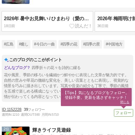
2026年 暑中お見舞い / ひまわり（愛のテーマ）
18日前
36日前
#広島
#癒し
#今日の一曲
#四季の花
#四季の景
#中国地方
このブログのここがポイント
四季折々の花々を詩的に綴る
花や風景、季節の移ろいを繊細かつ鮮やかに表現した文章が魅力的です。
自然の営みや草花の微細な変化を、美しい言葉とともに表現し、視覚的な
情景を巧みに描き出しています。写真や音楽の紹介も丁寧で、季節の風情
を五感で楽しめる構成になっています。読み進める程に、花々の儚さや詩
【Tips】気になるブログをフォロー。

情が伝わってくる内容となっています。
登録不要。更新を逃さずキャッチ！
閉じる
1152228
39
週間IN:
1210
週間OUT:
590
月間IN:
5710
2
輝きライフ見遊録