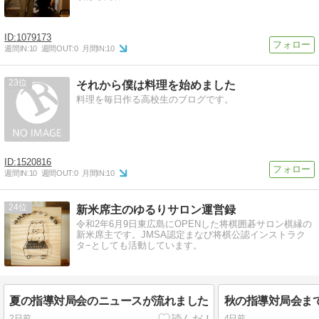
1079173
週間IN:
10
週間OUT:
0
月間IN:
10
23
それから僕は料理を始めました
料理を毎日作る高校生のブログです。
1520816
週間IN:
10
週間OUT:
0
月間IN:
10
24
新米席主のゆるりサロン運営録
令和2年6月9日東広島にOPENした将棋囲碁サロン棋縁の
新米席主です。JMSA認定まなび将棋公認インストラク
タ−としても活動しています。
夏の指導対局会のニュースが流れました
秋の指導対局会まで
2日前
4日前