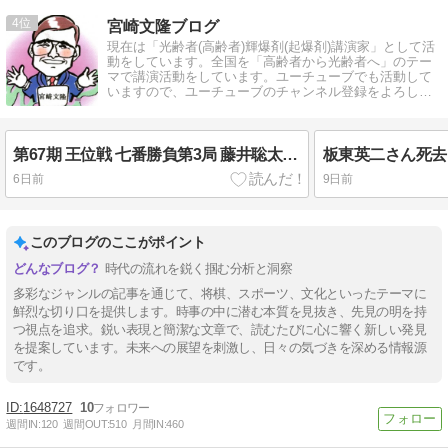
4
宮崎文隆ブログ
現在は「光齢者(高齢者)輝爆剤(起爆剤)講演家」として活
動をしています。全国を「高齢者から光齢者へ」のテー
マで講演活動をしています。ユーチューブでも活動して
いますので、ユーチューブのチャンネル登録をよろしく
お願いします。
第67期 王位戦 七番勝負第3局 藤井聡太王位 最後1七桂で伊藤匠2冠に勝利
6日前
9日前
このブログのここがポイント
時代の流れを鋭く掴む分析と洞察
多彩なジャンルの記事を通じて、将棋、スポーツ、文化といったテーマに
鮮烈な切り口を提供します。時事の中に潜む本質を見抜き、先見の明を持
つ視点を追求。鋭い表現と簡潔な文章で、読むたびに心に響く新しい発見
を提案しています。未来への展望を刺激し、日々の気づきを深める情報源
です。
1648727
10
週間IN:
120
週間OUT:
510
月間IN:
460