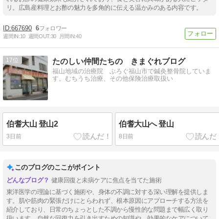
リ。広島産料理とお酢の魅力を多角的に伝える温かみのある内容です。
667690
6
週間IN:
10
週間OUT:
30
月間IN:
40
17
たのしい仲間たちの きまぐれブログ
福山地域の治療院 ぶろぐ福山市で鍼灸整骨院していま
す。むちうち治療、その他保険治療取扱い
伯耆大山 登山2
伯耆大山へ 登山
3日前
8日前
このブログのここがポイント
健康回復と未病ケアに焦点を当てた施術
東洋医学の理論に基づく施術や、身体の不調に対する深い理解を提供しま
す。肌や筋肉の緊張だけにとらわれず、根本原因にアプローチする方法を
紹介しており、日常のちょっとした不調から慢性的な問題まで幅広く取り
扱います。自然な回復力を引き出すための知識や、効果的なケアについて