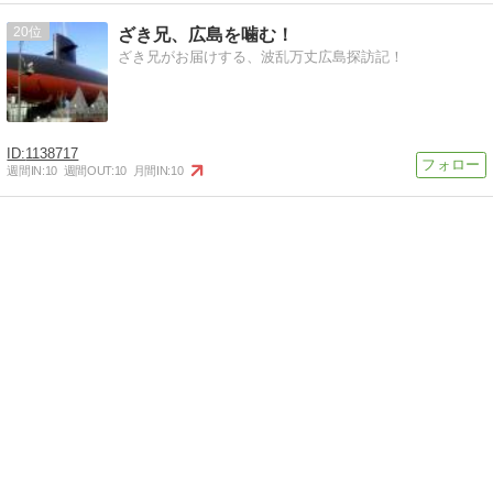
20
ざき兄、広島を噛む！
ざき兄がお届けする、波乱万丈広島探訪記！
1138717
週間IN:
10
週間OUT:
10
月間IN:
10