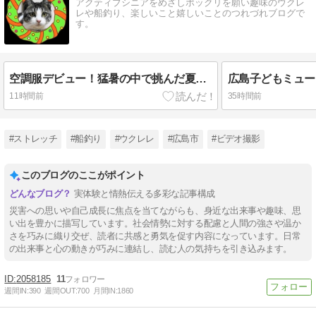
アクティブシニアをめざしポックリを願い趣味のウクレ
レや船釣り、楽しいこと嬉しいことのつれづれブログで
す。
空調服デビュー！猛暑の中で挑んだ夏祭り準備
11時間前
35時間前
#ストレッチ
#船釣り
#ウクレレ
#広島市
#ビデオ撮影
このブログのここがポイント
実体験と情熱伝える多彩な記事構成
災害への思いや自己成長に焦点を当てながらも、身近な出来事や趣味、思
い出を豊かに描写しています。社会情勢に対する配慮と人間の強さや温か
さを巧みに織り交ぜ、読者に共感と勇気を促す内容になっています。日常
の出来事と心の動きが巧みに連結し、読む人の気持ちを引き込みます。
2058185
11
週間IN:
390
週間OUT:
700
月間IN:
1860