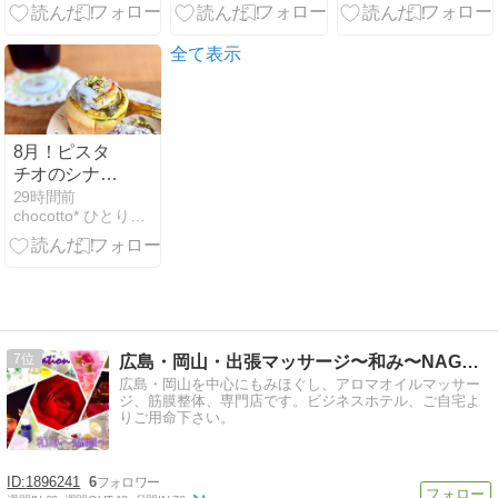
シピ
よね
全て表示
8月！ピスタ
チオのシナモ
ンロール♡
29時間前
chocotto* ひとりごと
cafe nanca,
7
広島・岡山・出張マッサージ〜和み〜NAGOMI
広島・岡山を中心にもみほぐし、アロマオイルマッサー
ジ、筋膜整体、専門店です。ビジネスホテル、ご自宅よ
りご用命下さい。
1896241
6