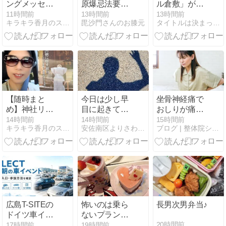
ングメッセー
原爆忌法要で
ル倉敷」が増
ジ
した！
床したときに
11時間前
13時間前
13時間前
キラキラ香月のスピリチュアル情報
毘沙門さんのお膝元
タイトルは決まっていません。
オープンした
『 ABCクッキ
ングスタジオ
』が閉店する
ことになりま
した。【 岡山
県倉敷市水江
１ 】#1
【随時まと
今日は少し早
坐骨神経痛で
め】神社リト
目に起きて、
おしりが痛む
リート吉野ロ
朝から近所を
とき自分で確
14時間前
14時間前
15時間前
キラキラ香月のスピリチュアル情報
安佐南区よりさわやか日記
ブログ | 整体院シェルパ・広島院
ケハン
散策散歩をし
認したいこと
てみた
広島T-SITEの
怖いのは乗ら
長男次男弁当♪
ドイツ車イベ
ないプランの
ント｜8月9日
ディズニーラ
20時間前
17時間前
19時間前