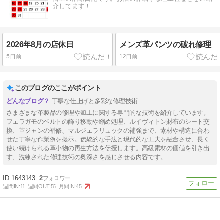
介してます！
2026年8月の店休日
メンズ革パンツの破れ修理
5日前
12日前
このブログのここがポイント
丁寧な仕上げと多彩な修理技術
さまざまな革製品の修理や加工に関する専門的な技術を紹介しています。
フェラガモのベルトの飾り移動や縮め処理、ルイヴィトン財布のシート交
換、革ジャンの補修、マルジェラリュックの補強まで、素材や構造に合わ
せた丁寧な作業例を提示。伝統的な手法と現代的な工夫を融合させ、長く
使い続けられる革小物の再生方法を伝授します。高級素材の価値を引き出
す、洗練された修理技術の奥深さを感じさせる内容です。
1643143
2
週間IN:
11
週間OUT:
55
月間IN:
45