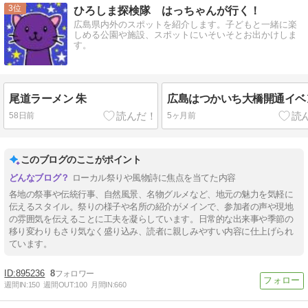
3
ひろしま探検隊 はっちゃんが行く！
広島県内外のスポットを紹介します。子どもと一緒に楽
しめる公園や施設、スポットにいそいそとお出かけしま
す。
尾道ラーメン 朱
広島はつかいち大橋開通イベ
58日前
5ヶ月前
このブログのここがポイント
ローカル祭りや風物詩に焦点を当てた内容
各地の祭事や伝統行事、自然風景、名物グルメなど、地元の魅力を気軽に
伝えるスタイル。祭りの様子や名所の紹介がメインで、参加者の声や現地
の雰囲気を伝えることに工夫を凝らしています。日常的な出来事や季節の
移り変わりもさり気なく盛り込み、読者に親しみやすい内容に仕上げられ
ています。
895236
8
週間IN:
150
週間OUT:
100
月間IN:
660