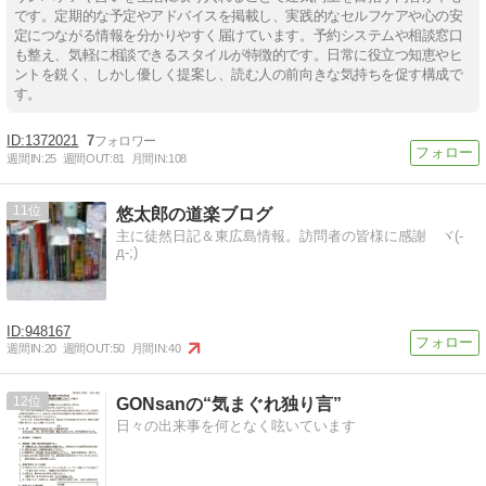
です。定期的な予定やアドバイスを掲載し、実践的なセルフケアや心の安
定につながる情報を分かりやすく届けています。予約システムや相談窓口
も整え、気軽に相談できるスタイルが特徴的です。日常に役立つ知恵やヒ
ントを鋭く、しかし優しく提案し、読む人の前向きな気持ちを促す構成で
す。
1372021
7
週間IN:
25
週間OUT:
81
月間IN:
108
11
悠太郎の道楽ブログ
主に徒然日記＆東広島情報。訪問者の皆様に感謝 ヾ(-
д-;)
948167
週間IN:
20
週間OUT:
50
月間IN:
40
12
GONsanの“気まぐれ独り言”
日々の出来事を何となく呟いています