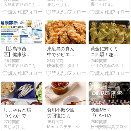
裏じゃけぇ。
広島市西区のことなら『にしひろリンク』
裏じゃけぇ。
の参加方法と
ンド②♪
当日券
【広島市西
東広島の真ん
黄金に輝くミ
区】健康診断
中でジビエを
ニ四駆！趣向
の助成金、自
味わうの巻
品は損得勘定
20時間前
24時間前
25時間前
広島市西区のことなら『にしひろリンク』
映像制作 タナカンパニー
守りの資産の金（ゴールド）で次世代に資産形成をお手伝い
治体健診と保
なしで検討し
険者補助で確
たいところ
認先はどう違
う？
ししゃもと鶏
食用不振や疲
映画MER
つくね汁でお
労回復に 万能
「CAPITAL
うちごはん♪
調味料「梅び
CRISIS 」延
27時間前
15時間前
28時間前
裏じゃけぇ。
Mrs.エステティシャン花音のブログ
日刊安頓写真ブログ
しお」 簡単レ
期、仕方ない