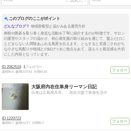
このブログのここがポイント
地域密着型と温かみある運営方針
将棋や囲碁を取り巻く身近な活動を丁寧に紹介するのが特徴です。サロン
の運営やスタッフの温かさ、初心者支援の取り組みを通じて、盤上だけに
とどまらない人間味あふれる風景を伝えます。ともすると見過ごされがち
な小さな気配りや地域との結びつきに焦点をあて、温もりと親近感を大切
にした内容となっています。
2062519
1
週間IN:
9
週間OUT:
63
月間IN:
33
25
大阪府内在住単身リーマン日記
出身は広島県呉市。 現在大阪で単身生活中
1220723
週間IN:
7
週間OUT:
7
月間IN:
7