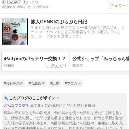
1823977
3
週間IN:
10
週間OUT:
110
月間IN:
40
16
旅人GENKIのぷらぷら日記
生まれも育ちも広島のブロガーGENKIがお好み焼き、ラ
ーメン、イベントなど広島情報を中心に紹介していま
す。カープネタも登場します。
iPad proのバッテリー交換！？
33日前
38日前
#お好み焼き
#広島焼き
#広島
#ブロガー
このブログのここがポイント
異文化と旬の食材にこだわり感じる毎日
広島の寿司店とお酢の新発見、旬の素材を使った料理は見た目も味も魅力
的。移転後の新しい空間は落ち着きと進化を感じさせ、伝統と革新が融合
した味の探求が楽しめます。お酢や素材の違いを比較や、積極的に取り入
れるお酢の健康効果も紹介されており、食と美容に興味がある人にピッタ