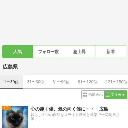
人気
フォロー数
急上昇
新着
広島県
1〜30位
31〜60位
61〜90位
91〜120位
121〜150位
画像表示
文字表示
1
心の趣く儘、気の向く儘に・・・広島
暮らしの中の自然をスライド動画と音楽でー花鳥風月
等・・・