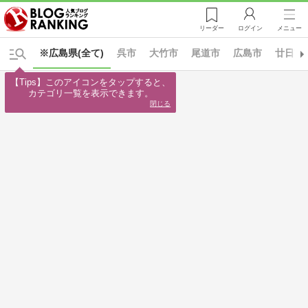
リーダー
ログイン
メニュー
※広島県(全て)
呉市
大竹市
尾道市
広島市
廿日市
【Tips】このアイコンをタップすると、

カテゴリ一覧を表示できます。
閉じる