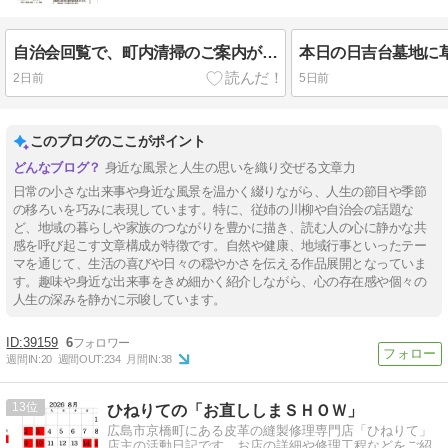
自治会回覧で、町内清掃のご案内が…
2日前
5日前
このブログのここがポイント
身近な風景と人生の思いを織り交ぜる文章力
日常の小さな出来事や身近な風景を温かく綴りながら、人生の節目や季節
の移ろいを巧みに表現しています。特に、従姉の川柳や自治会の話題な
ど、地域の暮らしや家族のつながりを豊かに描き、読む人の心に静かな共
感を呼び起こす文章構成が特徴です。自然や健康、地域行事といったテー
マを通じて、生活の喜びや日々の穏やかさを伝える作品展開となっていま
す。趣味や身近な出来事をきめ細かく紹介しながら、心の存在感や個々の
人生の深みを静かに示唆しています。
39159
6
週間IN:
20
週間OUT:
234
月間IN:
38
13
ひねりての「お直ししまＳＨＯＷ」
広島市京橋町にある皮革の縫製修理専門店「ひねりて」
店主の活動日記です。お店の詳細や修理工程などをご紹