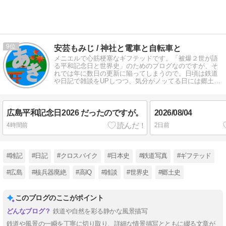
9
安芸もみじ / 神社と電車と自転車と
メニエルで心筋梗塞なギフテッドです。「被爆２世が語
る平和記念日と世界史」のためのブログなのですが、そ
れでは年に数日の更新に陥ってしまうので。日頃は鉄道
や日記で雑談をUPしつつ、気分がノッてる日には郷土史
や歴史関係をユルく語っています。
広島平和記念日2026 だったのですが。
2026/08/04
4時間前
2日前
#雑記
#日記
#クロスバイク
#日本史
#鉄道写真
#ギフテッド
#広島
#核兵器廃絶
#高IQ
#雑談
#世界史
#郷土史
このブログのここがポイント
鉄道や自然を彩る静かな風景描写
鉄道や風景の一瞬を丁寧に切り取り、詳細な情景描写とともに綴る文章が