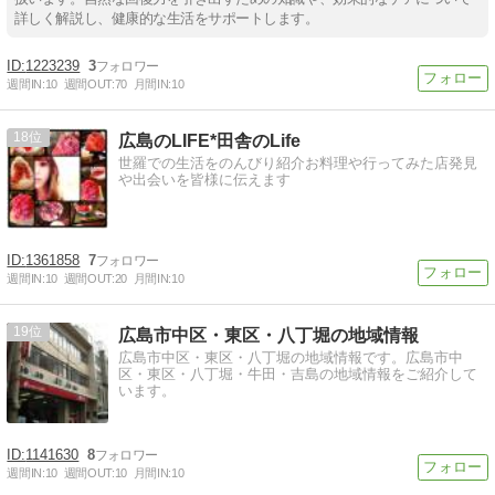
詳しく解説し、健康的な生活をサポートします。
1223239
3
週間IN:
10
週間OUT:
70
月間IN:
10
18
広島のLIFE*田舎のLife
世羅での生活をのんびり紹介お料理や行ってみた店発見
や出会いを皆様に伝えます
1361858
7
週間IN:
10
週間OUT:
20
月間IN:
10
19
広島市中区・東区・八丁堀の地域情報
広島市中区・東区・八丁堀の地域情報です。広島市中
区・東区・八丁堀・牛田・吉島の地域情報をご紹介して
います。
1141630
8
週間IN:
10
週間OUT:
10
月間IN:
10