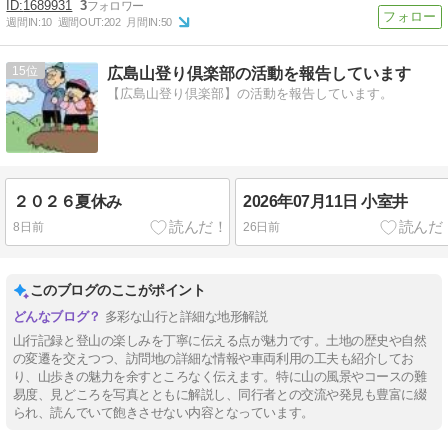
1689931
3
週間IN:
10
週間OUT:
202
月間IN:
50
15
広島山登り倶楽部の活動を報告しています
【広島山登り倶楽部】の活動を報告しています。
２０２６夏休み
2026年07月11日 小室井
8日前
26日前
このブログのここがポイント
多彩な山行と詳細な地形解説
山行記録と登山の楽しみを丁寧に伝える点が魅力です。土地の歴史や自然
の変遷を交えつつ、訪問地の詳細な情報や車両利用の工夫も紹介してお
り、山歩きの魅力を余すところなく伝えます。特に山の風景やコースの難
易度、見どころを写真とともに解説し、同行者との交流や発見も豊富に綴
られ、読んでいて飽きさせない内容となっています。