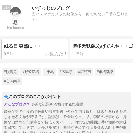
5
いずっじのブログ
安いスマホカメラの映像から、何でもない日常を語りま
す。
或る日 突然に・・
6日前
11日前
#観賞魚
#野菜栽培
#乗馬
#広島県
#広島市
#果樹栽培
#安佐南区
このブログのここがポイント
身近な話題を深掘りする観察眼
多彩な身の回りの出来事や風景を鋭い視点で切り取り、輝きと奥行きを感
じさせる文章が特徴です。記事は、飲食店や日用品、季節の行事から、身
近な自然や文化遺産まで幅広くカバーし、何気ない瞬間に潜む価値や意味
を追求しています。冗長さを避け、明快な表現で読者を引き込む工夫が随
所に感じられ、親しみやすさと知的な味わいを両立しています。