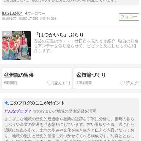
2132404
4
週間IN:
70
週間OUT:
350
月間IN:
294
6
『はつかいち』ぶらり
安芸の宮島の地・・・廿日市を見たまま紹介−独自の好奇
心アンテナを張り巡らせて、ビビッと反応したものを紹
介します。
盆燈籠の習俗
盆燈籠づくり
6時間前
30時間前
このブログのここがポイント
古の佇まいと地域の歴史記録を活写
さまざまな地域の歴史的建造物や産業の証跡を丁寧に分析し、当時の暮ら
しぶりや産業の変遷を浮き彫りにしています。古い看板や石碑、残された
遺構に焦点をあて、土地の歩みや文化を生き生きと伝える内容となってお
り、地域の魅力と歴史的価値に気づかせてくれる構成です。写真とともに