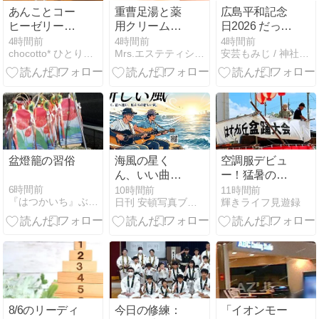
あんことコー
重曹足湯と薬
広島平和記念
ヒーゼリー♡
用クリームで
日2026 だった
BREATH
フットケア
のですが。
4時間前
4時間前
4時間前
chocotto* ひとりごと
Mrs.エステティシャン花音のブログ
安芸もみじ / 神社と電車と自転車と
HIROSHIMA
盆燈籠の習俗
海風の星く
空調服デビュ
ん、いい曲が
ー！猛暑の中
できました
で挑んだ夏祭
6時間前
10時間前
11時間前
『はつかいち』ぶらり
日刊 安頓写真ブログ
輝きライフ見遊録
ね！「新しい
り準備
風」
8/6のリーディ
今日の修練：
「イオンモー