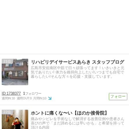
21
リハビリデイサービスあらき スタッフブログ
広島市安佐南区中筋で日々頑張ってます！いきいきと元
気でありたい! 体力を維持向上したい!いつまでも自宅で
暮らしたい!そんな方々を応援・支援しています。
1738377
1
週間IN:
10
週間OUT:
0
月間IN:
10
22
ホントに痛くな〜い【ほのか接骨院】
痛みやシビレを手術なしで解消する改善症例や患者さん
喜びの声で「まだ諦めるには早いかも」と希望を持って
頂ける内容