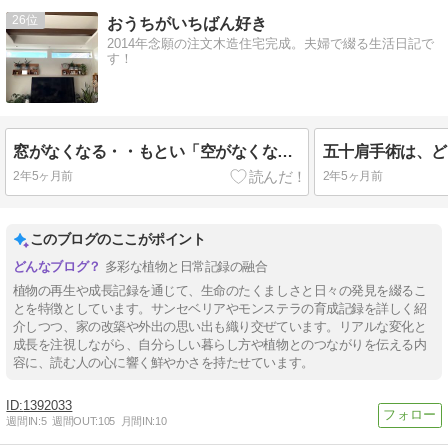
26
おうちがいちばん好き
2014年念願の注文木造住宅完成。夫婦で綴る生活日記で
す！
窓がなくなる・・もとい「空がなくなる」
五十肩手術は、ど
2年5ヶ月前
2年5ヶ月前
このブログのここがポイント
多彩な植物と日常記録の融合
植物の再生や成長記録を通じて、生命のたくましさと日々の発見を綴るこ
とを特徴としています。サンセベリアやモンステラの育成記録を詳しく紹
介しつつ、家の改築や外出の思い出も織り交ぜています。リアルな変化と
成長を注視しながら、自分らしい暮らし方や植物とのつながりを伝える内
容に、読む人の心に響く鮮やかさを持たせています。
1392033
週間IN:
5
週間OUT:
105
月間IN:
10