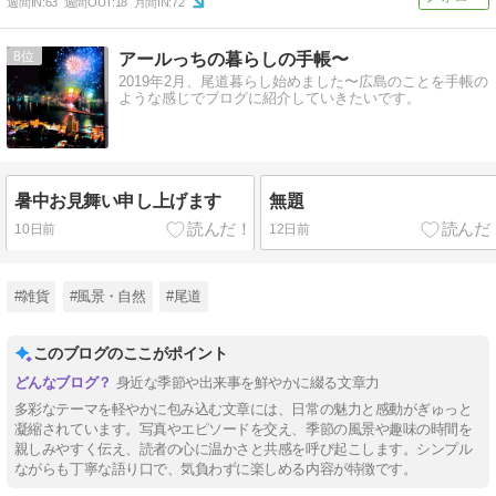
週間IN:
63
週間OUT:
18
月間IN:
72
8
アールっちの暮らしの手帳〜
2019年2月、尾道暮らし始めました〜広島のことを手帳の
ような感じでブログに紹介していきたいです。
暑中お見舞い申し上げます
無題
10日前
12日前
#雑貨
#風景・自然
#尾道
このブログのここがポイント
身近な季節や出来事を鮮やかに綴る文章力
多彩なテーマを軽やかに包み込む文章には、日常の魅力と感動がぎゅっと
凝縮されています。写真やエピソードを交え、季節の風景や趣味の時間を
親しみやすく伝え、読者の心に温かさと共感を呼び起こします。シンプル
ながらも丁寧な語り口で、気負わずに楽しめる内容が特徴です。