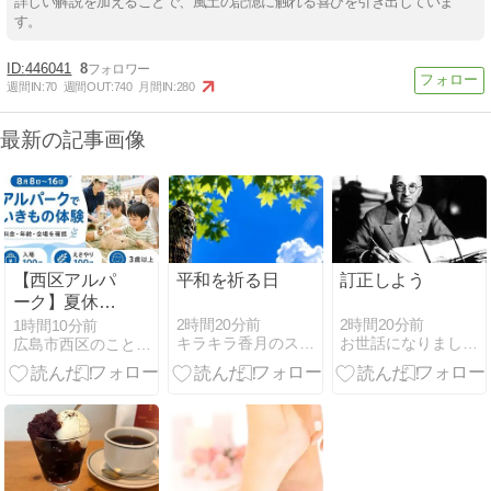
詳しい解説を加えることで、風土の記憶に触れる喜びを引き出していま
す。
446041
8
週間IN:
70
週間OUT:
740
月間IN:
280
最新の記事画像
【西区アルパ
平和を祈る日
訂正しよう
ーク】夏休み
の生きもの体
2時間20分前
2時間20分前
1時間10分前
キラキラ香月のスピリチュアル情報
お世話になりました。朱川森のレッスルなブログ
広島市西区のことなら『にしひろリンク』
験｜日程と参
加条件