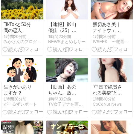
TikTokと50分
【速報】影山
熊切あさ美｜
間の恋人
優佳（25）、
ナイトウェア
『爆弾発言』
姿で魅せる大
1時間20分前
1時間20分前
1時間30分前
みかさんのブログ2008
NEWSまとめもりー
IVSEEK 〜厳選！水着グラビアアイドル動画〜
キタァアアア
人の魅力！ソ
アアーーーー
ファで脱ぎな
ー！！
がら手ブラに
生きがいあり
【動画】あの
“中国で絶賛さ
ますか？
ちゃん、放送
れる美貌”と話
事故を起こし
題！『悪魔と
1時間30分前
1時間30分前
1時間40分前
がーるずレポート
TV女子アナを画像で紹介
CoCoNut News
てしまうｗｗ
契約結婚』で
ｗｗｗｗｗ
世界を魅了し
た韓国の新人
女優イ・ヒョ
イン、iQIYIグ