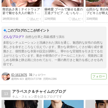
熊切あさ美｜ナイトウェア
篠崎愛 プールで魅せる夏の
山田かな 青白
姿で魅せる大人の魅力！ソ
王道グラビア…むっちり水
プビキニが映
ファで脱ぎながら手ブラに
着姿で準備運動してから濡
海で輝く美ボ
1時間30分前
12時間前
33時間前
れたボディに迫る
塗ってあげた
このブログのここがポイント
自然な仕草と高級感漂う演出
多彩なシチュエーションと洗練された演出を通じ、魅惑的な女性の自然な
美しさを余すところなく伝えています。豊かな表情やしぐさが織り成す優
雅さと、個性豊かな衣装や設定が調和し、華やかな官能性を引き立てる仕
上がりとなっています。動きや表情のディテールにこだわり、視覚的に楽
しめる映像と静止画に分かれており、一層の奥行きと魅力を感じさせる内
容です。
1613476
31
週間IN:
423
週間OUT:
3798
月間IN:
2286
アラベスク＆チャイムのブログ
13
キム・スヒョン君を語るブログです