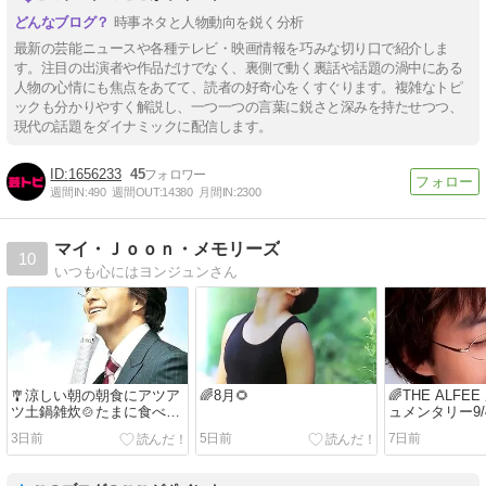
時事ネタと人物動向を鋭く分析
最新の芸能ニュースや各種テレビ・映画情報を巧みな切り口で紹介しま
す。注目の出演者や作品だけでなく、裏側で動く裏話や話題の渦中にある
人物の心情にも焦点をあてて、読者の好奇心をくすぐります。複雑なトピ
ックも分かりやすく解説し、一つ一つの言葉に鋭さと深みを持たせつつ、
現代の話題をダイナミックに配信します。
1656233
45
週間IN:
490
週間OUT:
14380
月間IN:
2300
マイ・Ｊｏｏｎ・メモリーズ
10
いつも心にはヨンジュンさん
🎐涼しい朝の朝食にアツア
🌈8月🌻
🌈THE ALF
ツ土鍋雑炊🍲たまに食べた
ュメンタリー9/
いカヌレ・お洒落なお店の
決定！のお知
3日前
5日前
7日前
デザートアイス画像・季節
れこれ🫶美味
限定の玉ねぎetc..🍨🫶
ズソース🧀素
ンさんのフォト