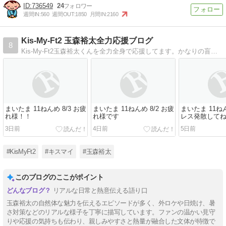
736549
24
週間IN:
560
週間OUT:
1850
月間IN:
2160
Kis-My-Ft2 玉森裕太全力応援ブログ
8
Kis-My-Ft2玉森裕太くんを全力全身で応援してます。かなりの盲目ですがよろしくお願いします
まいたま 11ねんめ 8/3 お疲
まいたま 11ねんめ 8/2 お疲
まいたま 11ねん
れ様！！
れ様です
レス発散して
3日前
4日前
5日前
#KisMyFt2
#キスマイ
#玉森裕太
このブログのここがポイント
リアルな日常と熱意伝える語り口
玉森裕太の自然体な魅力を伝えるエピソードが多く、外ロケや日焼け、暑
さ対策などのリアルな様子を丁寧に描写しています。ファンの温かい見守
りや応援の気持ちも伝わり、親しみやすさと熱量が融合した文体が特徴で