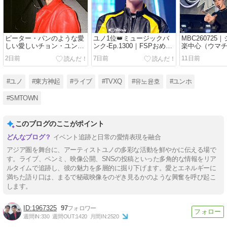
ピーター・パンのような愛
ユノ1位👑ミュージックバ
MBC260725
しい愛しいチョン・ユンホ
ンク-Ep.1300｜FSPおめで
楽中心（ウマ
さま。
とう✨️
2日前
7日前
11日前
#ユノ
#東方神起
#ライブ
#TVXQ
#유노윤호
#ユンホ
#SMTOWN
このブログのここがポイント
イベント追跡と日常の愛情表現を融合
アジア圏を舞台に、アーティストユノの多彩な活動を鮮やかに伝える場で
す。ライブ、ペンミ、映像公開、SNSの投稿といった多角的な情報をリア
ルタイムで追跡し、彼の魅力を多層的に掘り下げます。愛とエネルギーに
満ちた語り口は、まるで秘蔵映像をのぞき見るかのような興奮を呼び起こ
します。
1967325
97
週間IN:
330
週間OUT:
1420
月間IN:
2520