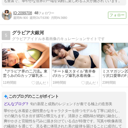
も豊富で、華やかな世界の一端を気軽に楽しめる工夫が施されています。
2099708
48
週間IN:
900
週間OUT:
6390
月間IN:
3680
グラビア大銀河
5
グラビアアイドル水着画像のキュレーションサイトです
〝グラビア界の二刀流〟東
“チート級スタイル”青井春
ミスマガジン2
雲うみのGカップ爆乳水着
のIカップ爆乳水着画像
リ沢口愛華のF
画像【112：知的オーラと
【29：圧倒的スケールと洗
水着画像【15
11時間前
19時間前
23時間前
魅惑の曲線美が放つ至高の
練された美学の共演】
格を纏う至高
コントラスト】
ョン】
このブログのここがポイント
旬の新星と成熟のレジェンドが奏でる極上の造形美
華やかな水着姿と個性豊かなキャラクターを持つモデルを丁寧に紹介し、
その魅力を引き出す描写が際立ちます。清新さと成熟味が絶妙に融合し、
爽やかさと官能性を巧みに描き分けている点が特徴です。写真や映像表現
の繊細さを通じて、見る者に体現された美の旋律を届けることに成功して