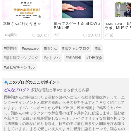
本屋さんに行かなきゃ
嵐ってスゲ〜！＆ SHOW x
news zero 
BAKUNE
ラボ、MUSIC E
2026 in TAI
14時間前
昨日
2日前
#櫻井翔
#newszero
#翔くん
#嵐ファンブログ
#嵐
#櫻井翔ファンブログ
#オトノハ
#ARASHI
#THE夜会
#SHOWチャンネル
このブログのここがポイント
多彩な活動と華やかさを伝える内容
櫻井翔さんの多岐にわたる活動を鮮やかに伝える総合情報媒体として、エ
ンターテインメントと取材の両面からその魅力を余すところなく紹介して
います。イベントレポートからテレビ出演、映画出演まで幅広くカバー
し、翔さんのキャラクターや舞台裏の様子を具体的に伝達します。読む者
を惹きつける鋭い表現を駆使しながらも、ハイクオリティな情報を抑えつ
つ四季折々の逸話に彩りを添え、日常の中に潜む輝きや人間味を浮き彫り
にしています。まるで親しい友人のように親身に語るトーンで、翔さんの