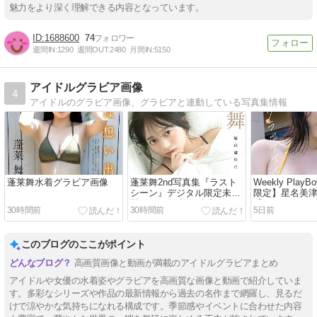
魅力をより深く理解できる内容となっています。
1688600
74
週間IN:
1290
週間OUT:
2480
月間IN:
5150
アイドルグラビア画像
4
アイドルのグラビア画像、グラビアと連動している写真集情報
蓬莱舞水着グラビア画像
蓬莱舞2nd写真集『ラスト
Weekly Pla
シーン』デジタル限定未公
限定】星名美
開カット版 旅の途中に
「だってグラ
30時間前
30時間前
5日前
ル」
このブログのここがポイント
高画質画像と動画が満載のアイドルグラビアまとめ
アイドルや女優の水着姿やグラビアを高画質な画像と動画で紹介していま
す。多彩なシリーズや作品の最新情報から過去の名作まで網羅し、見るだ
けで涼やかな気持ちになれる構成です。季節感やイベントに合わせた内容