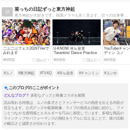
菜っちの日記ずっと東方神起
15
東方神起が大好きです。韓国ドラマも良く見ます。日々の出来事を書いています。
ごぶごぶフェス2026TVerで
U-KNOW 유노윤호
YouTubeチャ
みれます
'Tarantino' Dance Practice
ディン ユノ
9時間前
9時間前
9時間前
#ユノ
#東方神起
#TVXQ
#유노윤호
#チャンミン
#ユンホ
このブログのここがポイント
多彩なグッズと映像コラボを展開
読み取れる特徴は、ユノの多才さとファンサービスの熱意を伝える内容が
目立ちます。公式グッズや最新映像、ライブの熱気を詳細に紹介し、ファ
ンとつながる透明感とエネルギーを巧みに表現しています。多様な商品の
ラインナップやパフォーマンスの熱狂をリアルに伝えることで、彼の活動
の幅広さと誠実さが伝わります。