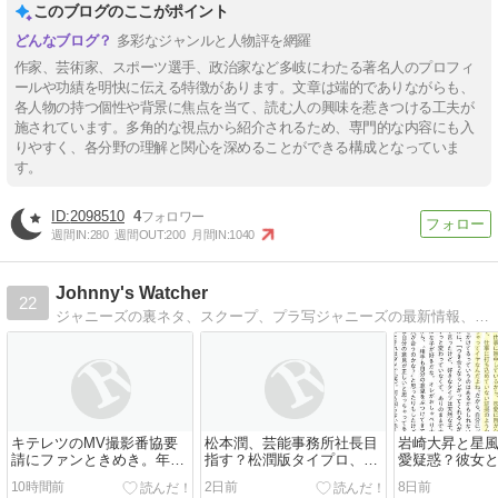
このブログのここがポイント
多彩なジャンルと人物評を網羅
作家、芸術家、スポーツ選手、政治家など多岐にわたる著名人のプロフィ
ールや功績を明快に伝える特徴があります。文章は端的でありながらも、
各人物の持つ個性や背景に焦点を当て、読む人の興味を惹きつける工夫が
施されています。多角的な視点から紹介されるため、専門的な内容にも入
りやすく、各分野の理解と関心を深めることができる構成となっていま
す。
2098510
4
週間IN:
280
週間OUT:
200
月間IN:
1040
Johnny's Watcher
22
ジャニーズの裏ネタ、スクープ、プラ写ジャニーズの最新情報、裏ネタ、スクープ、画像やプラ写をとことん追っかけてます！
キテレツのMV撮影番協要
松本潤、芸能事務所社長目
岩崎大昇と星
請にファンときめき。年内
指す？松潤版タイプロ、ア
愛疑惑？彼女
デビューか
イドルプロデュース開始と
酷いという噂
10時間前
2日前
8日前
か