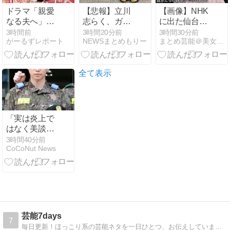
ドラマ「親愛
【悲報】立川
【画像】NHK
なる夫へ」を
志らく、ガチ
に出た仙台育
語ろう
でブチギレて
英の野球部JK
3時間前
3時間20分前
3時間30分前
がーるずレポート
NEWSまとめもりー
まとめ芸能＠美女画像まとめブログ
しま
マネージャ
う！！！！！！
ー、ガチで可
愛いぞ
全て表示
「実は炎上で
はなく美談だ
った？」肩の
3時間40分前
CoCoNut News
負傷で社会服
務要員となっ
たイ・ジュノ
の当時の献身
的な行動とは
芸能7days
7
毎日更新！ほっこり系の芸能ネタを一日ひとつ、お伝えしています。ケータイ・スマホでも読めます。疲れた時や通学・通勤・お昼休みのお供にぜひどうぞ。