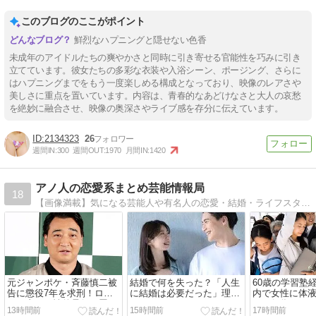
このブログのここがポイント
鮮烈なハプニングと隠せない色香
未成年のアイドルたちの爽やかさと同時に引き寄せる官能性を巧みに引き
立てています。彼女たちの多彩な衣装や入浴シーン、ポージング、さらに
はハプニングまでをもう一度楽しめる構成となっており、映像のレアさや
美しさに重点を置いています。内容は、青春的なあどけなさと大人の哀愁
を絶妙に融合させ、映像の奥深さやライブ感を存分に伝えています。
2134323
26
週間IN:
300
週間OUT:
1970
月間IN:
1420
アノ人の恋愛系まとめ芸能情報局
18
【画像満載】気になる芸能人や有名人の恋愛・結婚・ライフスタイルなどのニュースや裏事情や驚き情報をまとめていきます。また気になる男女関係の話題も同時配信！
元ジャンポケ・斉藤慎二被
結婚で何を失った？「人生
60歳の学習塾
告に懲役7年を求刑！ロケ
に結婚は必要だった」理由
内で女性に体
バス内での性的暴行の罪は
とは！
せつ行為！月に
13時間前
15時間前
17時間前
重かった