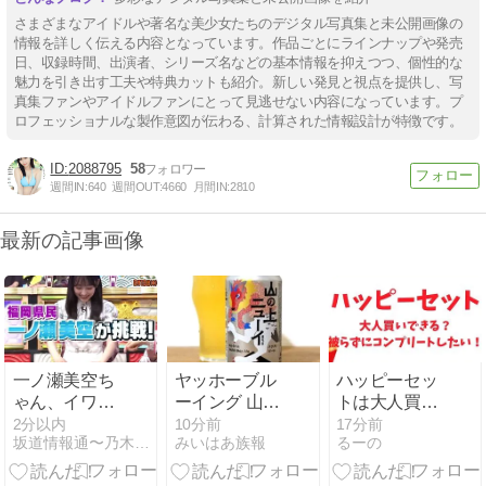
さまざまなアイドルや著名な美少女たちのデジタル写真集と未公開画像の
情報を詳しく伝える内容となっています。作品ごとにラインナップや発売
日、収録時間、出演者、シリーズ名などの基本情報を抑えつつ、個性的な
魅力を引き出す工夫や特典カットも紹介。新しい発見と視点を提供し、写
真集ファンやアイドルファンにとって見逃せない内容になっています。プ
ロフェッショナルな製作意図が伝わる、計算された情報設計が特徴です。
2088795
58
週間IN:
640
週間OUT:
4660
月間IN:
2810
最新の記事画像
一ノ瀬美空ち
ヤッホーブル
ハッピーセッ
ゃん、イワシ
ーイング 山の
トは大人買い
の三枚おろし
上ニューイ
できる？個数
2分以内
10分前
17分前
坂道情報通〜乃木坂46まとめ〜
みいはあ族報
るーの
に挑戦！！！
制限やかぶら
【乃木坂46】
ない方法を調