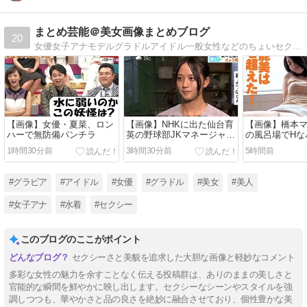
まとめ芸能＠美女画像まとめブログ
20
女優女子アナモデルグラドルアイドル一般女性などのちょいセクシー画像まとめ
【画像】女優・夏菜、ロン
【画像】NHKに出た仙台育
【画像】橋本
ハーで無防備パンチラ
英の野球部JKマネージャ
の風呂場でHな
ー、ガチで可愛いぞ
を見せつける
1時間30分前
3時間30分前
5時間前
#グラビア
#アイドル
#女優
#グラドル
#美女
#美人
#女子アナ
#水着
#セクシー
このブログのここがポイント
セクシーさと美貌を追求した大胆な画像と軽妙なコメント
多彩な女性の魅力を余すことなく伝える投稿群は、ありのままの美しさと
官能的な瞬間を鮮やかに映し出します。セクシーなシーンやスタイルを強
調しつつも、華やかさと品の良さを絶妙に融合させており、個性豊かな美