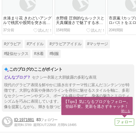
水湊まり花 きわどいアング
水野瞳 圧倒的なルックスと
市原薫 Iカッ
ルで桃尻や股間を突き出す
天真爛漫さで魅了する水着
ロバストをエ
挑発ポーズ
グラビア
で激揉み
37分前
15時間前
20時間前
#グラビア
#アイドル
#グラビアアイドル
#マッサージ
#疑似セックス
#水着
#制服
このブログのここがポイント
セクシー衣装と大胆披露の多彩な表現
現代のグラビア表現を鮮やかに描き出すテーマ性に富んだコンテンツが特
徴です。大胆な衣装や身体のラインを存分に魅せるスタイルを軸に、多彩
なセクシーシーンやダンス、ポーズを織り交ぜて、身体の魅力とエロティ
シズムを巧みに表現しています。視覚的な刺激とともに、個性豊かな女性
【Tips】気になるブログをフォロー。

登録不要。更新を逃さずキャッチ！
像を提案しながら、輝きを放つビジュアルシーンを追及しています。
閉じる
1971881
83
週間IN:
3789
週間OUT:
22968
月間IN:
18495