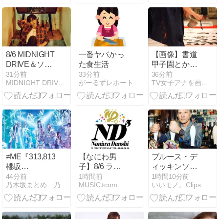
査
8/6 MIDNIGHT
一番ヤバかっ
【画像】書道
DRIVE＆ソル
た食生活
甲子園とかい
のX＆インス
うお○ぱい見
31分前
33分前
36分前
MIDNIGHT DRIVE・サンウ・HADY 応援三昧
がーるずレポート
TV女子アナを画像で紹介
タストーリー
放題の大会ｗ
写真は〜 Vol.3
ｗｗｗｗｗｗ
≠ME『313,813』
【なにわ男
ブルース・デ
櫻坂
子】8/6 ライ
ィッキンソン
46『251,590』
ブツアー
(アイアン・メ
44分前
1時間前
1時間10分前
乃木坂まとめ 乃木りんく
MUSIC♪com
いいモノ。Clips
←これ
2026「ND⁵」
イデン)
横浜アリーナ
2日目 セトリ
＆レポ まとめ