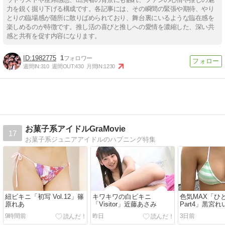
力を鋭く掘り下げる構成です。各記事には、その瞬間の緊張や期待、やり
とりの臨場感が随所に散りばめられており、舞台裏にいるような臨在感を
楽しめるのが特徴です。推し活の喜びと推しへの愛情を濃縮した、深い共
感と共有を促す内容になります。
1982775
1
週間IN:
310
週間OUT:
430
月間IN:
1230
お菓子系アイドルGraMovie
17
お菓子系ジュニアアイドルのハプニング特集
紐ビキニ「初写 Vol.12」篠
キワキワの白ビキニ
色気MAX「ひ
原れあ
「Visitor」近藤あさみ
Part4」黒宮れ
9時間前
昨日
3日前