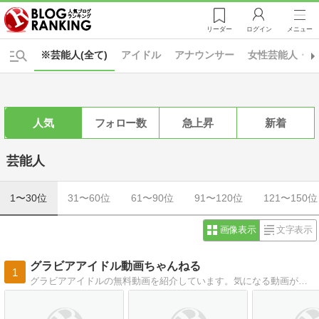
リーダー
ログイン
メニュー
※芸能人(全て)
アイドル
アナウンサー
女性芸能人・女
人気
フォロー数
急上昇
新着
芸能人
1〜30位
31〜60位
61〜90位
91〜120位
121〜150位
画像表示
文字表示
グラビアアイドル動画ちゃんねる
1
グラビアアイドルの無料動画を紹介しています。気になる動画が見つけやすいようにジャンル別、カップ別で分類しています。