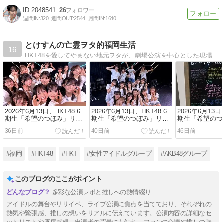
2048541
26
週間IN:
320
週間OUT:
2544
月間IN:
1640
とけすんの亡霊ヲタ的福岡生活
16
HKT48を愛してやまない地元ヲタが、劇場公演を中心とした現場レポをお届けします。風変りなブログタイトルの由来については、プロフィール欄をご参照下さい
2026年6月13日、HKT48 6
2026年6月13日、HKT48 6
2026年6月13日
期生「希望のつぼみ」リバ
期生「希望のつぼみ」リバ
期生「希望の
イバル公演(その三)
イバル公演(その二)
イバル公演(その
36日前
40日前
46日前
#福岡
#HKT48
#HKT
#女性アイドルグループ
#AKB48グループ
このブログのここがポイント
多彩な公演レポと推しへの熱情綴り
アイドルの舞台やリリイベ、ライブ公演に焦点を当てており、それぞれの
熱気や緊張感、推しの想いをリアルに伝えています。公演内容の詳細なセ
ットリストや座席感想、出演者の背景にも触れ、ファンの心情や推しの魅