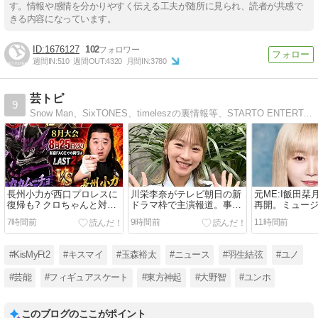
す。情報や感情を分かりやすく伝える工夫が随所に見られ、読者が共感で
きる内容になっています。
1676127
102
週間IN:
510
週間OUT:
4320
月間IN:
3780
芸トピ
9
Snow Man、SixTONES、timeleszの裏情報等、STARTO ENTERTAINMENT関連のニュースや最新芸能ニュース、ゴシップネタなどを毎日更新中!
長州小力が西口プロレスに
川栄李奈がテレビ朝日の新
元ME:I飯田
復帰も? クロちゃんと対戦
ドラマ枠で主演報道。事務
再開。ミュー
決定で物議。無免許運転・
所独立＆離婚後初の連ドラ
ントム』ヒロ
7時間前
9時間前
11時間前
信号無視でクビも、3ヶ月
出演。榮倉奈々出演の注目
スキャンダル
でリングに戻る
作に続き起用か
身か
#KisMyFt2
#キスマイ
#玉森裕太
#ニュース
#羽生結弦
#ユノ
#芸能
#フィギュアスケート
#東方神起
#大野智
#ユンホ
このブログのここがポイント