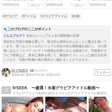
FRIDAYデジタル写真集
1時間40分前
1時間40分前
1時間50分前
#グラビア
#アイドル
#グラビアアイドル
#水着
このブログのここがポイント
多彩なビジュアルと未公開映像の宝庫
芸術的な写真や映像を通じて、魅力的な個性を伝えることに重点を置いて
います。様々なジャンルのビジュアル作品や未公開画像を紹介し、その背
後にあるクリエイティビティや情熱を読者に伝える構成です。写真集やグ
ラビア動画など、多彩な素材を用いて、解放的でフレッシュな魅力を追求
しており、写真や映像の美の奥深さに触れることができます。
1702972
68
週間IN:
460
週間OUT:
12710
月間IN:
2190
IVSEEK 〜厳選！水着グラビアアイドル動画〜
12
グラビアアイドル動画の紹介オススメのグラビアアイドル動画やイメージビデオ【IV】を紹介しますよ！