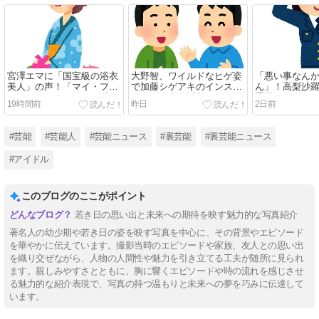
宮澤エマに「国宝級の浴衣
大野智、ワイルドなヒゲ姿
「悪い事なん
美人」の声！「マイ・フィ
で加藤シゲアキのインスタ
ん」！高梨沙
クション」イベントで魅せ
に降臨！本人以外のSNSで
署長の制服姿
19時間前
昨日
2日前
た透明感【画像】
は初？【画像】
い」と話題【
#芸能
#芸能人
#芸能ニュース
#裏芸能
#裏芸能ニュース
#アイドル
このブログのここがポイント
若き日の思い出と未来への期待を映す魅力的な写真紹介
著名人の幼少期や若き日の姿を映す写真を中心に、その背景やエピソード
を華やかに伝えています。撮影当時のエピソードや家族、友人との思い出
を織り交ぜながら、人物の人間性や魅力を引き立てる工夫が随所に見られ
ます。親しみやすさとともに、胸に響くエピソードや時の流れを感じさせ
る魅力的な紹介表現で、写真の持つ温もりと未来への夢を巧みに伝達して
います。