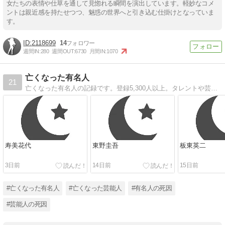
女たちの表情や仕草を通して見惚れる瞬間を演出しています。軽妙なコメ
ントは親近感を持たせつつ、魅惑の世界へと引き込む仕掛けとなっていま
す。
2118699
14
週間IN:
280
週間OUT:
6730
月間IN:
1070
亡くなった有名人
21
亡くなった有名人の記録です。登録5,300人以上。タレントや芸能人、その他各界で亡くなった有名人の職業や死因、年齢などの情報を掲載しています。年月や名前（50音）を選択して検索できます。任意のキーワードで探すことも可能です。
寿美花代
東野圭吾
板東英二
3日前
14日前
15日前
#亡くなった有名人
#亡くなった芸能人
#有名人の死因
#芸能人の死因