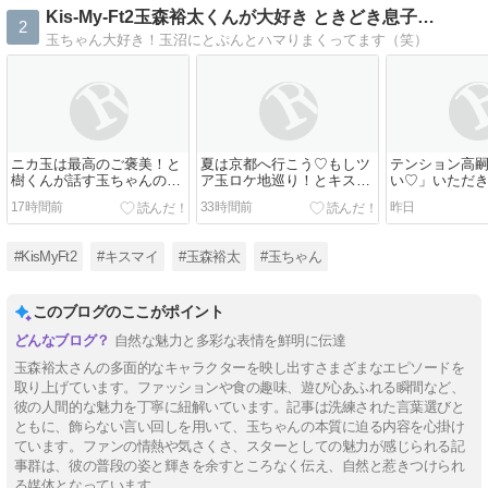
Kis-My-Ft2玉森裕太くんが大好き ときどき息子…
2
玉ちゃん大好き！玉沼にとぷんとハマりまくってます（笑）
ニカ玉は最高のご褒美！と
夏は京都へ行こう♡もしツ
テンション高
樹くんが話す玉ちゃんの優
ア玉ロケ地巡り！とキスマ
い♡」いただき
男エピソード♡
イ情報盛りだくさん＆8/5ま
大阪夜公演
17時間前
33時間前
昨日
いたま
#KisMyFt2
#キスマイ
#玉森裕太
#玉ちゃん
このブログのここがポイント
自然な魅力と多彩な表情を鮮明に伝達
玉森裕太さんの多面的なキャラクターを映し出すさまざまなエピソードを
取り上げています。ファッションや食の趣味、遊び心あふれる瞬間など、
彼の人間的な魅力を丁寧に紐解いています。記事は洗練された言葉選びと
ともに、飾らない言い回しを用いて、玉ちゃんの本質に迫る内容を心掛け
ています。ファンの情熱や気さくさ、スターとしての魅力が感じられる記
事群は、彼の普段の姿と輝きを余すところなく伝え、自然と惹きつけられ
る媒体となっています。