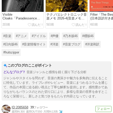
Visible
テクノ/エレクトロニック音
Filter「The Be
Cloaks「Paradessence」
楽メモ 2026-4(音楽メモ
(日本語訳付き
(アルバムレビュー/感
2026)
2日前
5日前
6日前
想/2026)
#音楽
#アニメ
#アイドル
#声優
#乃木坂46
#櫻坂46
#日向坂46
#音楽情報サイト
#洋楽
#音楽ブログ
#洋楽和訳
#fruitszipper
このブログのここがポイント
音楽ジャンルと感情を鋭く掘り下げる分析
ジャンルやスタイルを問わず、音楽の奥深さや魅力を多角的に伝えること
に特化しています。ライブレポやレビュー、音楽にまつわるコラムを通じ
て、作品の本質に迫る鋭い視点と丁寧な解釈を提供します。感性豊かであ
りながらもバランスのとれた切り口により、多様な音楽の世界を余すとこ
ろなく深堀りし、新しさと気づきをもたらす内容となっています。
2085658
39
週間IN:
300
週間OUT:
550
月間IN:
1305