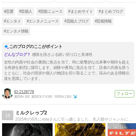
#恋愛
#芸能人
#芸能ニュース
#まとめサイト
#まとめブログ
#エンタメ
#エンタメニュース
#芸能人ブログ
#芸能情報
#エンタメ情報
このブログのここがポイント
感情を揺さぶる鋭い切り口と具体性
女性の内面や社会の裏側に焦点を当て、時に衝撃的な出来事や期待を超え
る奇跡を鮮烈に描写します。経験や勇気に焦点を当て、読者の共感を誘う
とともに、社会の現状や個人の物語を切り取ることで、深みのある情報伝
達を意識しています。
2128778
週間IN:
300
週間OUT:
4300
月間IN:
1350
ミルクレゥプ2
19
2025年の8月にnoteさんに引っ越しました。先入観やジャンルに囚われずに良いと思ったら何でも掘り下げて聞くというコアな音楽好きでアイドルも好きなマイノリティですが宜しくお願いします。