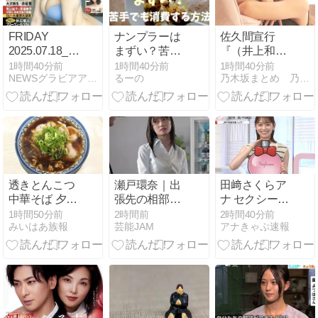
ローバル1位
に輝く
FRIDAY
ナンプラーは
佐久間宣行
2025.07.18_25
まずい？苦手
『（井上和に
田中美久 愛し
でも消費する
対して）あの
1時間40分前
1時間40分前
1時間40分前
NEWSグラビアアイドル.net
るーの
乃木坂まとめ 乃木りんく
すぎて 夏
方法を調査
子売れます
よ』
透きとんこつ
瀬戸環奈｜出
田﨑さくらア
中華そば 夕月
張先の相部屋
ナ セクシーノ
/ フルスイング
で揺れ動く上
ースリーブ
1時間50分前
2時間前
2時間40分前
みいはあ族報
芸能JAM
アナきゃぷ速報
で獣の咆哮
司とOLの危う
脇！！
を・・・菊醤
い関係
＠大阪府吹田
市