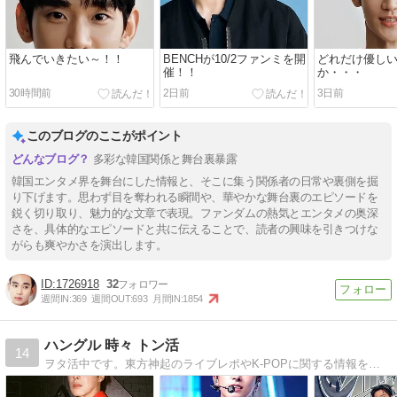
飛んでいきたい～！！
BENCHが10/2ファンミを開
どれだけ優し
催！！
か・・・
30時間前
2日前
3日前
このブログのここがポイント
多彩な韓国関係と舞台裏暴露
韓国エンタメ界を舞台にした情報と、そこに集う関係者の日常や裏側を掘
り下げます。思わず目を奪われる瞬間や、華やかな舞台裏のエピソードを
鋭く切り取り、魅力的な文章で表現。ファンダムの熱気とエンタメの奥深
さを、具体的なエピソードと共に伝えることで、読者の興味を引きつけな
がらも爽やかさを演出します。
1726918
32
週間IN:
369
週間OUT:
693
月間IN:
1854
ハングル 時々 トン活
14
ヲタ活中です。東方神起のライブレポやK-POPに関する情報を発信します。韓国語も勉強中です。よろしくお願いします。