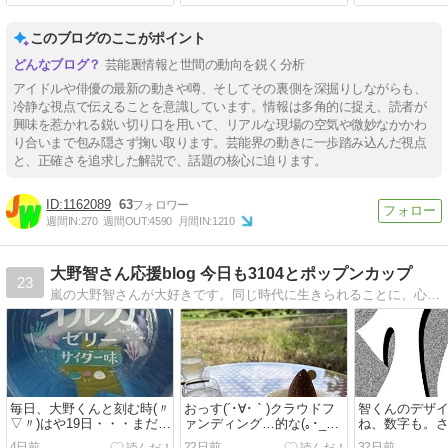
このブログのここがポイント
芸能裏情報と世間の動向を鋭く分析
アイドルや俳優の最新の動きや噂、そしてその裏側を深掘りしながらも、
冷静な視点で伝えることを意識しています。情報は多角的に捉え、読者が
興味を惹かれる鋭い切り口を用いて、リアルな現場の空気や微妙なかかわ
り合いまで包み隠さず掬い取ります。芸能界の動きに一歩踏み込んだ視点
と、正確さを追求した解説で、話題の核心に迫ります。
1162089
63
週間IN:
270
週間OUT:
4590
月間IN:
1210
大野智さん応援blog 今日も3104とポップンカップ
23
嵐の大野智さんが大好きです。同じ時代に生きられることに、心から感謝しています(*´ー｀*)
毎日、大野くんと刻む時(〃
おっす(´･∀･｀)クラウドフ
智くんのデザ
▽〃)はや19日・・・まだ
ァンディング…的な(｡･_･｡)
ね、数字も。
19日？しあわせ増幅中～♪
みんなで作る『大野智の島
ンまで、あと1
4日前
22日前
32日前