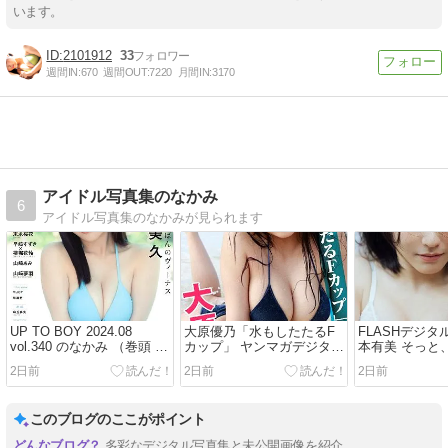
います。
2101912
33
週間IN:
670
週間OUT:
7220
月間IN:
3170
アイドル写真集のなかみ
6
アイドル写真集のなかみが見られます
UP TO BOY 2024.08
大原優乃「水もしたたるF
FLASHデジタ
vol.340 のなかみ （巻頭 田
カップ」 ヤンマガデジタル
本有美 そっと
中美久）
写真集のなかみ
のなかみ
2日前
2日前
2日前
このブログのここがポイント
多彩なデジタル写真集と未公開画像を紹介