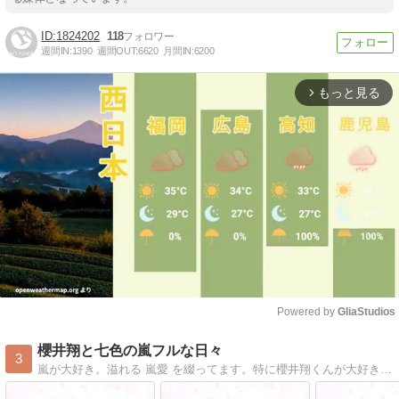
1824202
118
週間IN:
1390
週間OUT:
6620
月間IN:
6200
もっと見る
arrow_forward_ios
Powered by 
GliaStudios
Mute
櫻井翔と七色の嵐フルな日々
3
嵐が大好き。溢れる 嵐愛 を綴ってます。特に櫻井翔くんが大好き、日々嵐の５人に癒されてます。