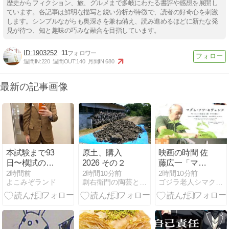
歴史からフィクション、旅、グルメまで多岐にわたる書評や感想を展開し
ています。各記事は鮮明な描写と鋭い分析が特徴で、読者の好奇心を刺激
します。シンプルながらも奥深さを兼ね備え、読み進めるほどに新たな発
見が待つ、知と趣味の巧みな融合を目指しています。
1903252
11
週間IN:
220
週間OUT:
140
月間IN:
680
最新の記事画像
本試験まで93
原土、購入
映画の時間 佐
日〜模試の解
2026 その２
藤広一「マダ
説冊子の活か
ム・ソワ・セ
2時間前
2時間10分前
2時間10分前
よこみぞランド
剽右衛門の陶芸と自転車 ぐるぐる。ＧＯ！ＧＯ！
ゴジラ老人シマクマ君の日々
し方
ヴェンヌ」元
町映画館
no388