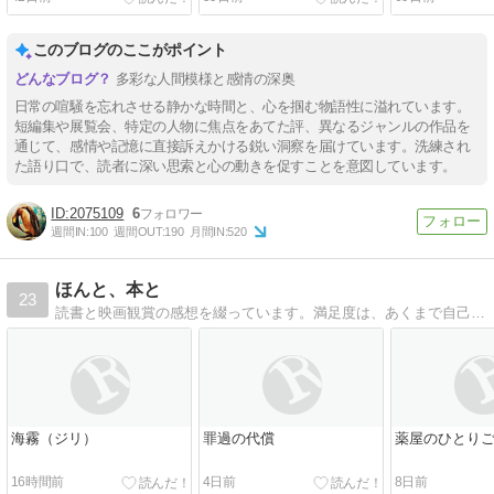
このブログのここがポイント
多彩な人間模様と感情の深奥
日常の喧騒を忘れさせる静かな時間と、心を掴む物語性に溢れています。
短編集や展覧会、特定の人物に焦点をあてた評、異なるジャンルの作品を
通じて、感情や記憶に直接訴えかける鋭い洞察を届けています。洗練され
た語り口で、読者に深い思索と心の動きを促すことを意図しています。
2075109
6
週間IN:
100
週間OUT:
190
月間IN:
520
ほんと、本と
23
読書と映画観賞の感想を綴っています。満足度は、あくまで自己満足度です。
海霧（ジリ）
罪過の代償
薬屋のひとりご
16時間前
4日前
8日前