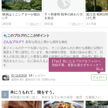
映画はミニシアターが面白
千々和泰明 戦争の終わり方
延江浩 昭和10
い!!
を知る
けた男
28日前
59日前
3ヶ月前
このブログのここがポイント
多彩な視点と豊かな感性を融合
多ジャンルのテーマを扱いながら、そこに込められた静かな感動と記憶の
風景を丁寧に描写しています。食の体験や歴史、音楽の深みを通じて、日
本人の生活に根ざした豊富な感性と好奇心を巧みに表現。読み手に新たな
視点をもたらし、心に染み入るような鮮やかさを持たせているのが特徴で
【Tips】気になるブログをフォロー。

登録不要。更新を逃さずキャッチ！
す。
閉じる
1141918
14
週間IN:
450
週間OUT:
730
月間IN:
2410
本にうもれて、猫をすう。
2
本関連の仕事に就く、本好き女子が本の保管・修理・古書購入について語ったり、 実家の3匹の愛猫との暮らし・付き合い方について語ったりするブログ。 時々、自分のことを語ったりもする。