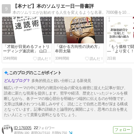
【本ナビ】本のソムリエ一日一冊書評
9
本のソムリエがお勧めする人生を変えるような名著。7000冊を100点満点で評価。どんな本を読むか迷っている方、ぜひご訪問ください。
「才能が目覚めるフォトリ
「儲かる方向性の決め方」
「もう価格で
ーディング速読術」 山口
牟田太陽
―「より安く
佐貴子
せにしない」 
15時間前
33時間前
2日前
このブログのここがポイント
多角的視点と鋭い分析による新発見
幅広いテーマの中に時代の潮流や社会の変化を緻密に捉えた記事が並び、
読者に新たな視座を提供します。哲学や経済、歴史といったジャンルを横
断しながら、各テーマの核心部分を明確かつ端的に伝えるのが特徴です。
文章は洗練されつつも親しみやすく、読むことで自然と思考が深まる構成
となっています。記事の詳細さと論理的な展開により、思考の土台を整え
たい人にとって貴重な資料となるでしょう。
176005
22
週間IN:
190
週間OUT:
510
月間IN:
750