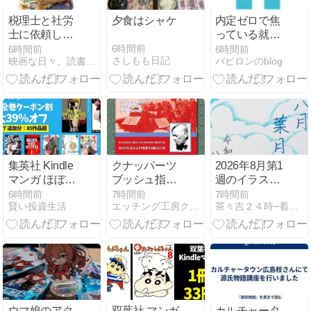
税理士と社労
夕食はシャケ
内定ゼロで焦
士に依頼して
っている就活
いた業務を引
生へ｜今から
6時間前
6時間前
6時間前
さしもも日記
映画な日々。読書な日々。
バビロンのblog
き取ってみた
やり直す手順
と、頼れるサ
ービスの使い
方
集英社 Kindle
クナッパーツ
2026年8月第1
マンガ ほぼ全
ブッシュ指揮
週のイラスト
巻最大39%オ
バイエルン国
&内容振り返
6時間前
7時間前
7時間前
賢い投資生活
エッチング工房クリスタルウインド
茶々吉２４時−着物と歌劇とわんにゃんと−
フクーポン割
立歌劇場管弦
り＠みのおエ
《ジャンプ 追
楽団 国民劇場
フエム
加85作品超》
再建基金のた
BLEACH 獄頤
めの支援コン
鳴鳴篇／呪術
サート
廻戦 公式ファ
ンブック／怪
物事変／新テ
ウマ娘のアク
双葉社 マンガ
カルチャータ