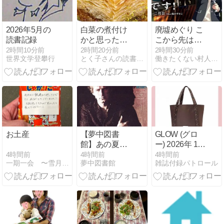
2026年5月の
白菜の煮付け
廃墟めぐり こ
読書記録
かと思ったら
こから先は自
バクラヴァだ
己責任です！
2時間10分前
2時間20分前
2時間30分前
世界文学登攀行
とく子さんの読書録。
働きたくない村人のラノベ日記
ったわ。
お土産
【夢中図書
GLOW (グロ
館】あの夏の
ー) 2026年 11
幻影を追いか
月号
4時間前
4時間前
4時間前
一期一会 〜雪月花のとき…〜
夢中図書館
雑誌付録パトロール
けて。ドン・
ヘンリー「ボ
ーイズ・オ
ブ・サマー」