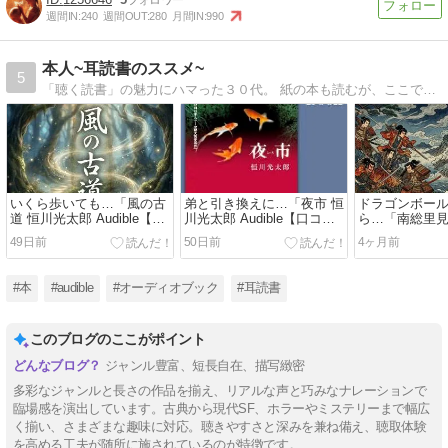
週間IN:
240
週間OUT:
280
月間IN:
990
本人~耳読書のススメ~
5
「聴く読書」の魅力にハマった３０代。 紙の本も読むが、ここでは“オーディオブックでも聴ける本”を中心にレビュー。
いくら歩いても…「風の古
弟と引き換えに…「夜市 恒
ドラゴンボー
道 恒川光太郎 Audible【口
川光太郎 Audible【口コミ
ら…「南総里
コミレビュー・感想・評
レビュー・感想・評価】
Audible【口
49日前
50日前
4ヶ月前
価】
感想・評価】
#本
#audible
#オーディオブック
#耳読書
このブログのここがポイント
ジャンル豊富、短長自在、描写緻密
多彩なジャンルと長さの作品を揃え、リアルな声と巧みなナレーションで
臨場感を演出しています。古典から現代SF、ホラーやミステリーまで幅広
く揃い、さまざまな趣味に対応。聴きやすさと深みを兼ね備え、聴取体験
を高める工夫が随所に施されているのが特徴です。