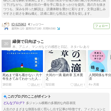
核心に迫る解釈を展開します。作品の背景や登場人物の魅力を具体的に掘
り下げながら、読者が次の一冊を手に取るきっかけを提供。肩の力を抜き
つつも、深みを持った解説は、読書体験を豊かに彩ります。文章は親しみ
やすさと鋭さを兼ね備え、読者に新たな視点と発見を促します。
625963
4
週間IN:
120
週間OUT:
180
月間IN:
590
縁側で日向ぼっこ
20
本、アニメ、マンガなどの感想と日記、ネタバレあり
死ぬまで落ち着かない 六十
大河の一滴 最終章 五木寛
人間関係を半分
年生きてみてわかった人生
之
済
のこと 鶴見済
18日前
52日前
4ヶ月前
このブログのここがポイント
多ジャンル横断の多層的な内容表現
人生のさまざまな側面を鋭く照らし出す記事が特徴です。フィクションと