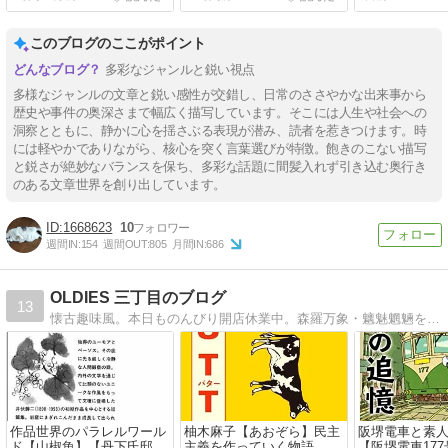
このブログのここがポイント
多彩なジャンルと鋭い視点
多様なジャンルの文章と鋭い感性が交錯し、日常のささやかな出来事から
歴史や事件の奥深さまで幅広く描写しています。そこには人生や社会への
洞察とともに、静かに心を揺さぶる表現が潜み、読者を惹きつけます。時
には軽やかでありながら、核心を突く言葉選びが特徴。飽きのこない描写
と鋭さが絶妙なバランスを保ち、多彩な話題に間髪入れず引き込む奥行き
のある文章世界を創り出しています。
1668623
10
週間IN:
154
週間OUT:
805
月間IN:
686
OLDIES 三丁目のブログ
13
懐古趣味風。本日ものんびり開店休業中。森羅万象・魑魅魍魎を楽しみ・考える不定期連載ウェブログです。
作品世界のパラレルワール
柚木麻子【あおぞら】民主
阪堺電車と素
ド【山椒魚】【丹下氏邸】
主義を作っていく物語
【阪堺電車17