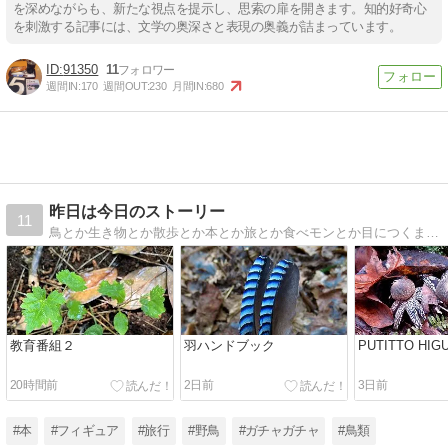
を深めながらも、新たな視点を提示し、思索の扉を開きます。知的好奇心
を刺激する記事には、文学の奥深さと表現の奥義が詰まっています。
91350
11
週間IN:
170
週間OUT:
230
月間IN:
680
昨日は今日のストーリー
11
鳥とか生き物とか散歩とか本とか旅とか食べモンとか目につくまま気になるまま撮り書きちゃらがす、好奇心だだびしゃの生活。
教育番組２
羽ハンドブック
PUTITTO HIG
20時間前
2日前
3日前
#本
#フィギュア
#旅行
#野鳥
#ガチャガチャ
#鳥類