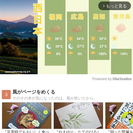
もっと見る
arrow_forward_ios
Powered by 
GliaStudios
Mute
風がページをめくる
3
そのその本が気になったのは、風が吹いたから。
『災害時でもおいしく食べ
『やまゆり』たてのひろし
『弱った腎臓