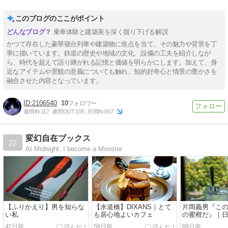
このブログのここがポイント
乗車体験と建築美を深く掘り下げる解説
かつて存在した豪華寝台列車や建築物に焦点を当て、その魅力や背景を丁
寧に描いています。鉄道の歴史や地域の文化、設備の工夫を紹介しなが
ら、時代を超えて語り継がれる記憶と価値を明らかにします。加えて、身
近なアイテムや景観の意義についても触れ、知的好奇心と情景の豊かさを
融合させた内容となっています。
2106540
10
週間IN:
117
週間OUT:
105
月間IN:
567
変幻自在ブックス
22
At Midnight, I become a Monster
【ふりかえり】男を知らな
【水道橋】DIXANS｜とて
片岡義男『こ
い私
も居心地よいカフェ
の蜜柑だ』｜
れる英文
42日前
59日前
69日前