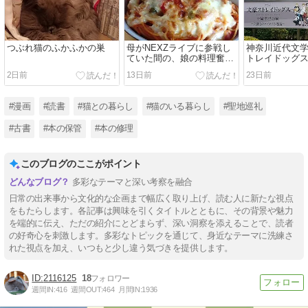
つぶれ猫のふかふかの巣
母がNEXZライブに参戦し
神奈川近代文学
ていた間の、娘の料理奮闘
トレイドッグス
記
夏）
2日前
13日前
23日前
#漫画
#読書
#猫との暮らし
#猫のいる暮らし
#聖地巡礼
#古書
#本の保管
#本の修理
このブログのここがポイント
多彩なテーマと深い考察を融合
日常の出来事から文化的な企画まで幅広く取り上げ、読む人に新たな視点
をもたらします。各記事は興味を引くタイトルとともに、その背景や魅力
を端的に伝え、ただの紹介にとどまらず、深い洞察を添えることで、読者
の好奇心を刺激します。多彩なトピックを通じて、身近なテーマに洗練さ
れた視点を加え、いつもと少し違う気づきを提供します。
2116125
18
週間IN:
416
週間OUT:
464
月間IN:
1936