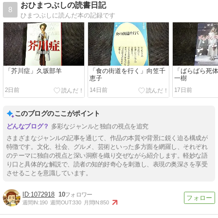
おひまつぶしの読書日記
8
ひまつぶしに読んだ本の記録です
「芥川症」久坂部羊
「食の街道を行く」向笠千
「ばらばら死
恵子
一樹
2日前
14日前
17日前
このブログのここがポイント
多彩なジャンルと独自の視点を追究
さまざまなジャンルの記事を通じて、作品の本質や背景に鋭く迫る構成が
特徴です。文化、社会、グルメ、芸術といった多方面を網羅し、それぞれ
のテーマに独自の視点と深い洞察を織り交ぜながら紹介します。軽妙な語
り口と具体的な解説で、読者の知的好奇心を刺激し、表現の奥深さを享受
させることを意識しています。
1072918
10
週間IN:
190
週間OUT:
330
月間IN:
850