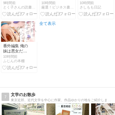
mottoスープ
お金の授業』
した
9時間前
10時間前
10時間前
とく子さんの読書録。
厳選！ビジネス書 今年の200冊
さしもも日記
5000円引
き？！
全て表示
番外編集 俺の
妹は悪女だっ
たらしい
10時間前
ふじんの本棚
文学のお散歩
7
東京近郊、近代文学を中心に作家、作品ゆかりの地をご紹介します。