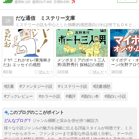
週間IN:
120
週間OUT:
480
月間IN:
590
だな通信 ミステリー文庫
19
ミステリー小説を中心とした独断的感想面白ければ何でもＯＫというのが信条。
ドヤ! これがオレ/東海林さ
メソポタミアのボート三人
マイボディ・
だお エッセイの感想
男/高野秀行 探検記の感想
ーン/矢野アロウ
感想
8日前
13日前
18日前
#読書
#ファンタジー小説
#ミステリー小説
#読書感想
#ブックレビュー
#ホラー小説
#書評
#面白い本
#面白い小説
このブログのここがポイント
ジャンル横断と深みを併せ持つ解説力
様々な小説ジャンルの魅力を的確に伝える評論スタイルが特徴です。ミス
テリーからホラー、ファンタジーまで多彩な作品を鋭く分析し、テーマの