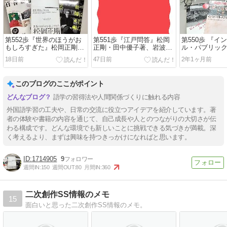
第552歩『世界のほうがお
第551歩『江戸問答』松岡
第550歩 『イ
もしろすぎた』松岡正剛
正剛・田中優子著、岩波新
ル・パブリッ
著、晶文社
書
人が惹かれる
18日前
47日前
2年1ヶ月前
飯田美樹著、
このブログのここがポイント
語学の習得法や人間関係づくりに触れる内容
外国語学習の工夫や、日常の交流に役立つアイデアを紹介しています。著
者の体験や書籍の内容を通じて、自己成長や人とのつながりの大切さが伝
わる構成です。どんな環境でも新しいことに挑戦できる気づきが満載。深
く考えるより、まずは興味を持つきっかけになればと思います。
1714905
9
週間IN:
150
週間OUT:
80
月間IN:
360
二次創作SS情報のメモ
15
面白いと思った二次創作SS情報のメモ。