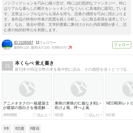
ノンフィクションを巧みに織り交ぜ、時には幻想的なファンタジー、時に
はリアルな暮らしの断片をショッキングなくらいに具体的に描写していま
す。文章はシンプルながらも深みを持ち、読者の感情を巧みに揺さぶりま
す。各作品の特色や作者の意図を鋭く分析し、心に残る表現を追求してい
ます。なお、過去や歴史、文学的要素に裏付けされた内容展開が多く、読
む者の知的好奇心を刺激します。
2105587
11
週間IN:
120
週間OUT:
200
月間IN:
570
本くらべ 覚え書き
21
新刊本や特定分野の本を集中的に読み、その感想を淡々とつづるという 自分向け書評とも言えるブログです。その本の特色をメインに記録します。
アニメオタクの一級建築士
東映の東映の仁義なき戦い
NEO昭和レト
が建築の面白さを徹底解剖
吹けよ風、呼べよ嵐
する本。
26時間前
3日前
6日前
#本
#読書
#書籍