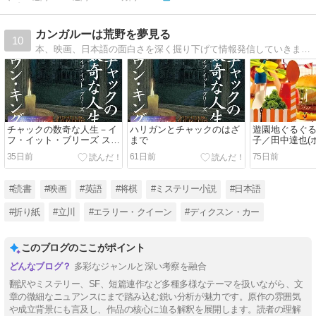
カンガルーは荒野を夢見る
10
本、映画、日本語の面白さを深く掘り下げて情報発信していきます。
チャックの数奇な人生－イ
ハリガンとチャックのはざ
遊園地ぐるぐる
フ・イット・ブリーズ ステ
まで
子／田中達也(
ィーブン・キング(文藝春
35日前
61日前
75日前
秋)
#読書
#映画
#英語
#将棋
#ミステリー小説
#日本語
#折り紙
#立川
#エラリー・クイーン
#ディクスン・カー
このブログのここがポイント
多彩なジャンルと深い考察を融合
翻訳やミステリー、SF、短篇連作など多種多様なテーマを扱いながら、文
章の微細なニュアンスにまで踏み込む鋭い分析が魅力です。原作の雰囲気
や成立背景にも言及し、作品の核心に迫る解釈を展開します。読者の理解