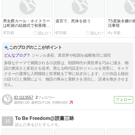
男女爵カール・ホイスラー
迷宮で、死体を拾う
TS貴族令嬢の
は町娘の結婚式で初夜権を
活事情
行使さる
37日前
67日前
4ヶ月前
このブログのここがポイント
ジャンル多彩、異世界や戦国を縦横無尽に描写
多様なテーマで展開される小説群は、戦国時代や異世界を巧みに描き、物
語の奥深さと多彩さを追求。異なる時代設定やジャンルを背景に、キャラ
クターの濃厚な人間模様と世界観を丁寧に紡ぎ出します。どの作品も独自
の語り口と展開により、物語の厚みと新鮮さを演出し、読者を飽きさせま
せん。
1113557
2
週間IN:
130
週間OUT:
100
月間IN:
600
To Be Freedom@読書三昧
16
読んだ本をひたすらメモ。