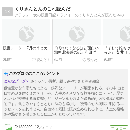
くりきんとんのこれ読んだ
18
アラフォー女の読書日記アラフォーのくりきんとんが読んだ本の感想。
読書メーター 7月のまとめ
『眠れなくなるほど面白い
『そして誰も
図解 北海道の話』和田哲
った』 朝井リ
6日前
7日前
9日前
このブログのここがポイント
多ジャンル横断、親しみやすさと深み融合
個性豊かな作家たちによる、多彩なストーリーが展開される。その中には
日常の謎を解くミステリーや、人生のささやかな旅を描くエッセイ、歴史
と現代が交差する青春譚など、ジャンルを超えた多角的な内容構成が特徴
的です。親しみやすさとともに深みも追求し、読者の心の奥底に刺さるエ
ッセンスを忘れません。自然体で気軽に読み進められる中に、人生の複雑
さや温かさを感じさせる仕上がりとなっています。
1335359
12