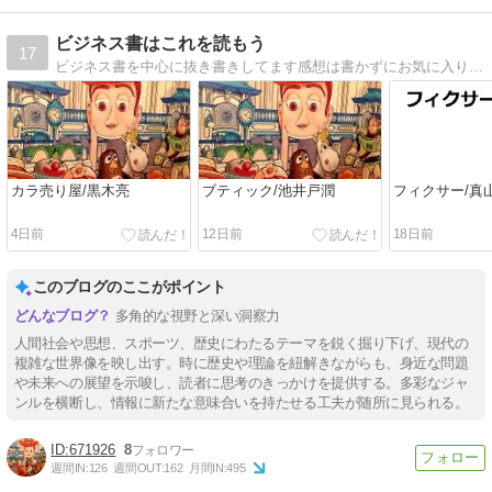
ビジネス書はこれを読もう
17
ビジネス書を中心に抜き書きしてます感想は書かずにお気に入りを抜き出しました感想は書かずにお気に入りを抜き出しました
カラ売り屋/黒木亮
ブティック/池井戸潤
フィクサー/真
4日前
12日前
18日前
このブログのここがポイント
多角的な視野と深い洞察力
人間社会や思想、スポーツ、歴史にわたるテーマを鋭く掘り下げ、現代の
複雑な世界像を映し出す。時に歴史や理論を紐解きながらも、身近な問題
や未来への展望を示唆し、読者に思考のきっかけを提供する。多彩なジャ
ンルを横断し、情報に新たな意味合いを持たせる工夫が随所に見られる。
671926
8
週間IN:
126
週間OUT:
162
月間IN:
495