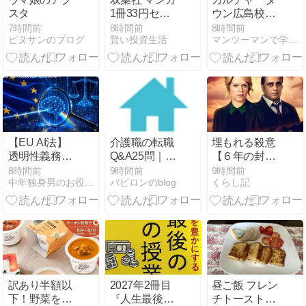
ルマエ・ロマ
スタ
1冊33円セー
ウン広島校さ
エ
ル 『クレヨン
んにて源氏物
7時間前
8時間前
8時間前
ピヌサンのブログ
賢い投資生活
マンツーマンで学ぶ『源氏物語』
しんちゃん』
語講座を行い
30巻まで、
ました
『新クレヨン
しんちゃん』
8巻まで。全
部買っても
1,254円。アマ
プラでは多数
【EU AI法】
介護職の転職
埋もれる殺意
の過去作見放
透明性義務が
Q&A25問｜資
【６年の封
題
適用開始！日
格なしでも働
印】#1物言え
8時間前
9時間前
9時間前
中年独身男のお役立ち情報局
バビロンのblog
くらし記
本が直面する
ける？夜勤な
ぬミイラ
新ルールと実
しは可能？給
務
料は上がるの
か
訳あり半額以
2027年2冊目
昼ご飯 フレン
下！野菜を
『人生最後の
チトーストで