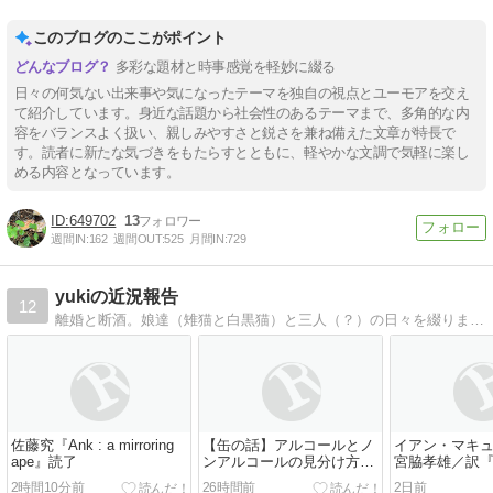
このブログのここがポイント
多彩な題材と時事感覚を軽妙に綴る
日々の何気ない出来事や気になったテーマを独自の視点とユーモアを交え
て紹介しています。身近な話題から社会性のあるテーマまで、多角的な内
容をバランスよく扱い、親しみやすさと鋭さを兼ね備えた文章が特長で
す。読者に新たな気づきをもたらすとともに、軽やかな文調で気軽に楽し
める内容となっています。
649702
13
週間IN:
162
週間OUT:
525
月間IN:
729
yukiの近況報告
12
離婚と断酒。娘達（雉猫と白黒猫）と三人（？）の日々を綴ります。ロックと読書好き。でも酒と煙草をやらないストレート・エッジです。
佐藤究『Ank : a mirroring
【缶の話】アルコールとノ
イアン・マキ
ape』読了
ンアルコールの見分け方
宮脇孝雄／訳
【コンビニ等で】
ガーデン』読
2時間10分前
26時間前
2日前