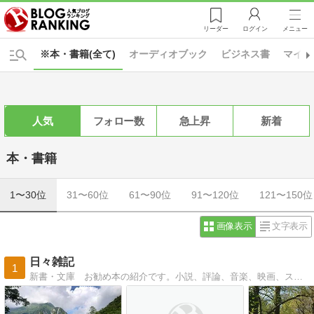
リーダー
ログイン
メニュー
※本・書籍(全て)
オーディオブック
ビジネス書
マイン
人気
フォロー数
急上昇
新着
本・書籍
1〜30位
31〜60位
61〜90位
91〜120位
121〜150位
画像表示
文字表示
日々雑記
1
新書・文庫 お勧め本の紹介です。小説、評論、音楽、映画、スポーツで人生を楽しめる本を紹介します。