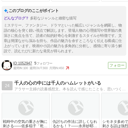
このブログのここがポイント
多彩なジャンルと緻密な描写
ミステリー、ファンタジー、ドラマといった幅広いジャンルを網羅し、物
語の核心を突く鋭い視点で解説します。登場人物の心理描写や世界観の奥
深さに焦点を当て、読者の知的好奇心を刺激するスタイルが特徴です。文
章は簡潔ながら深みを持ち、作品の魅力を余すところなく伝える構成に仕
上がっています。映画や小説の魅力を多角的に分析し、感情に寄り添う解
説で、読むたびに新たな発見が得られます。
1052947
5
週間IN:
100
週間OUT:
300
月間IN:
450
千人の心の中には千人のハムレットがいる
24
アラサー主婦の読書感想文。本を読んで感じたことを、思いつくままに綴っています。※ネタバレ前提※
戦時中の空気の重さが胸に
仇討ちの作法に詳しくなれ
シモネタ多め
刺さる――佐多稲子「乾い
るかも！？――永井紗耶子
刺さる話は強