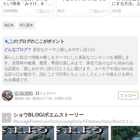
たい!簡単「みそ汁」&「ス
にする方法』
ープ」レシピ』
16時間前
昨日
2日前
#絵本
#介護本
このブログのここがポイント
多彩なテーマと親しみやすい語り口
暮らしに役立つ情報や癒しをテーマにした多彩なコンテンツを展開しま
す。災害時や健康、教育、季節の楽しみまで、身近でありながら深みのあ
る話題を、親しみやすい語り口とともに届けます。ユーモアや温かみのあ
る語り口が魅力で、読むことで日常にちょっとしたヒントや温もりを得ら
れる構成です。
663890
11
週間IN:
240
週間OUT:
700
月間IN:
1030
ショウBLOG/ポエムストーリー
4
MessagePoem/LoveStory/youngStory/SFfantasyStory/illustポエム恋愛学園ファンタジーミステリー小説イラスト