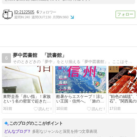
2122505
6
週間IN:
240
週間OUT:
130
月間IN:
960
夢中図書館 「読書館」
6
そのときどきの「夢中」をとり揃える「夢中図書館」。ここはそのなかでも、読書に関する「夢中」を集めた「読書館」です。Welcome to the ’Books'…
東野圭吾「赤い指」！家族
酷暑からエスケープ！涼し
"飴色の絨毯"
という名の密室で起きた悲
い王国・信州へ。「旅の手
石"、"関西風の
劇…加賀恭一郎が暴く哀し
帖」が贈る、唯一無二の高
「おとなの週
3日前
10日前
17日前
き真実とは？
原リゾート＆秘湯ガイド
ぎ大特集に喉
このブログのここがポイント
多彩なジャンルと深見を持つ文章表現