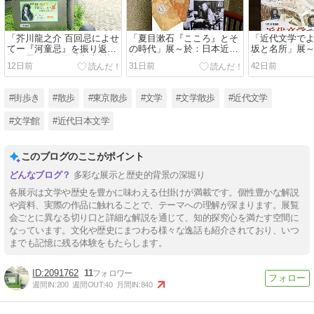
「芥川龍之介 百回忌によせ
「夏目漱石『こころ』とそ
「近代文学でよ
てー『河童忌』を振り返る
の時代」展～於：日本近代
坂と名所」展
ー」展～於：田端文士村記
文学館
記念館
12日前
31日前
42日前
念館
#街歩き
#散歩
#東京散歩
#文学
#文学散歩
#近代文学
#文学館
#近代日本文学
このブログのここがポイント
多彩な展示と歴史的背景の深堀り
各展示は文学や歴史を豊かに味わえる仕掛けが満載です。個性豊かな解説
や資料、実際の作品に触れることで、テーマへの理解が深まります。展覧
会ごとに異なる切り口と詳細な解説を通じて、知的探究心を満たす空間に
なっています。文化や歴史にまつわる様々な逸話も紹介されており、いつ
までも記憶に残る体験をもたらします。
2091762
11
週間IN:
200
週間OUT:
40
月間IN:
840