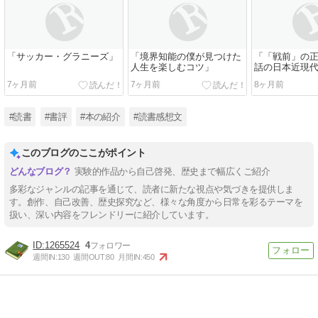
「サッカー・グラニーズ」
「境界知能の僕が見つけた
「「戦前」の正
人生を楽しむコツ」
話の日本近現
7ヶ月前
7ヶ月前
8ヶ月前
#読書
#書評
#本の紹介
#読書感想文
このブログのここがポイント
実験的作品から自己啓発、歴史まで幅広くご紹介
多彩なジャンルの記事を通じて、読者に新たな視点や気づきを提供しま
す。創作、自己改善、歴史探究など、様々な角度から日常を彩るテーマを
扱い、深い内容をフレンドリーに紹介しています。
1265524
4
週間IN:
130
週間OUT:
80
月間IN:
450