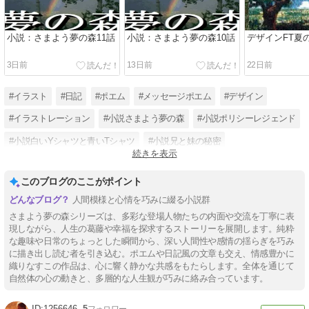
小説：さまよう夢の森11話
小説：さまよう夢の森10話
デザインFT夏
3日前
13日前
22日前
#イラスト
#日記
#ポエム
#メッセージポエム
#デザイン
#イラストレーション
#小説さまよう夢の森
#小説ポリシーレジェンド
#小説白いYシャツと青いTシャツ
#小説兄と妹の秘密
続きを表示
#小説チューリップスシスター
#デザインFT
このブログのここがポイント
人間模様と心情を巧みに綴る小説群
さまよう夢の森シリーズは、多彩な登場人物たちの内面や交流を丁寧に表
現しながら、人生の葛藤や幸福を探求するストーリーを展開します。純粋
な趣味や日常のちょっとした瞬間から、深い人間性や感情の揺らぎを巧み
に描き出し読む者を引き込む。ポエムや日記風の文章も交え、情感豊かに
織りなすこの作品は、心に響く静かな共感をもたらします。全体を通じて
自然体の心の動きと、多層的な人生観が巧みに絡み合っています。
1256646
5