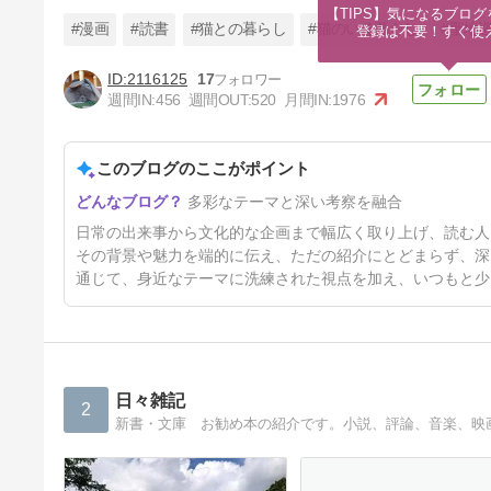
【TIPS】気になるブログ
#漫画
#読書
#猫との暮らし
#猫のいる暮らし
#聖地
登録は不要！すぐ使
2116125
17
週間IN:
456
週間OUT:
520
月間IN:
1976
赤レンガ倉庫でお食事会（２０
２６梅雨）
このブログのここがポイント
45日前
多彩なテーマと深い考察を融合
日常の出来事から文化的な企画まで幅広く取り上げ、読む人
その背景や魅力を端的に伝え、ただの紹介にとどまらず、深
通じて、身近なテーマに洗練された視点を加え、いつもと少
日々雑記
2
新書・文庫 お勧め本の紹介です。小説、評論、音楽、映