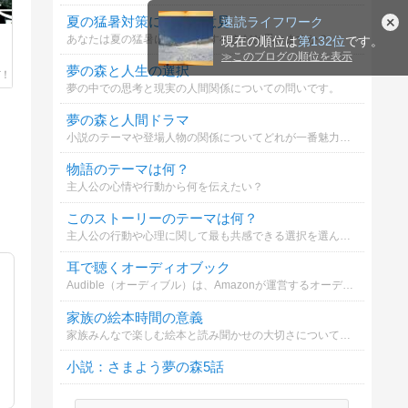
夏の猛暑対策に関する意見
速読ライフワーク
あなたは夏の猛暑にどう対処すべきだと思いますか？
現在の順位は
第132位
です。
≫
このブログの順位を表示
夢の森と人生の選択
夢の中での思考と現実の人間関係についての問いです。
夢の森と人間ドラマ
小説のテーマや登場人物の関係についてどれが一番魅力的か選んでください。
物語のテーマは何？
主人公の心情や行動から何を伝えたい？
このストーリーのテーマは何？
主人公の行動や心理に関して最も共感できる選択を選んでください。
耳で聴くオーディオブック
Audible（オーディブル）は、Amazonが運営するオーディオブック・サービスです。プロのナレーターや人気声優が朗読してくれる本を、スマホやタブレットで気軽に「耳から」楽しめます。
家族の絵本時間の意義
家族みんなで楽しむ絵本と読み聞かせの大切さについてどう思いますか？
小説：さまよう夢の森5話