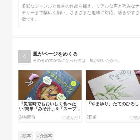
想・評価】
多彩なジャンルと長さの作品を揃え、リアルな声と巧みなナ
テリーまで幅広く揃い、さまざまな趣味に対応。聴きやすさ
徴です。
風がページをめくる
4
そのその本が気になったのは、風が吹いたから。
『災害時でもおいしく食べた
『やまゆり』たてのひろし
い!簡単「みそ汁」&「スープ」
レシピ』
24時間前
2日前
#絵本
#介護本