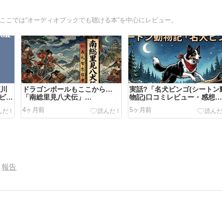
ここでは“オーディオブックでも聴ける本”を中心にレビュー。
恒川
ドラゴンボールもここから…
実話?「名犬ビンゴ(シートン
レビュ
「南総里見八犬伝」
物記)口コミレビュー・感想
Audible【口コミレビュー・感
評価
4ヶ月前
5ヶ月前
想・評価】
報告