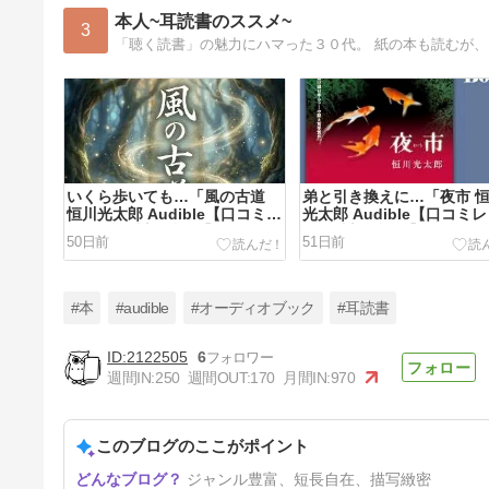
本人~耳読書のススメ~
3
「聴く読書」の魅力にハマった３０代。 紙の本も読むが、
いくら歩いても…「風の古道
弟と引き換えに…「夜市 
恒川光太郎 Audible【口コミレ
光太郎 Audible【口コミ
ビュー・感想・評価】
ー・感想・評価】
50日前
51日前
#本
#audible
#オーディオブック
#耳読書
2122505
6
週間IN:
250
週間OUT:
170
月間IN:
970
面白そうと思ったのに…【悲
報】お嬢様系底辺ダンジョン配
信者、配信切り忘れに気づかず
このブログのここがポイント
7ヶ月前
同業者をボコってしまう
Audible【口コミレビュー・感
ジャンル豊富、短長自在、描写緻密