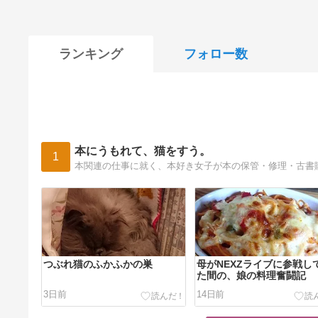
ランキング
フォロー数
本にうもれて、猫をすう。
1
つぶれ猫のふかふかの巣
母がNEXZライブに参戦し
た間の、娘の料理奮闘記
3日前
14日前