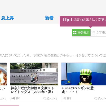
急上昇
新着
【Tips】記事の表示方法を変更
画像表示
文字表
てい
神奈川近代文学館 × 文豪スト
suicaのペンギンの悲
レイドッグス（2026年・夏）
劇・・・！
24日前
31日前