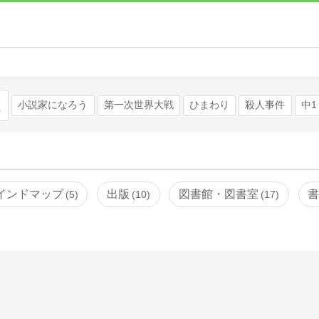
検索
小説家になろう
第一次世界大戦
ひまわり
殺人事件
中1
インドマップ
出版
図書館・図書室
5
10
17