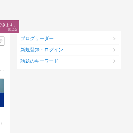
できます。
閉じる
ブログリーダー
示
新規登録・ログイン
話題のキーワード
本関連の仕事に就く、本好き女子が本の保管・修理・古書購入について語ったり、 実家の3匹の愛猫との暮らし・付き合い方について語ったりするブログ。 時々、自分のことを語ったりもする。