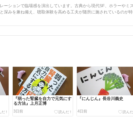
レーションで臨場感を演出しています。古典から現代SF、ホラーやミ
と深みを兼ね備え、聴取体験を高める工夫が随所に施されているのが特
『弱った腎臓を自力で元気にす
『にんじん』長谷川義史
る方法』上月正博
3日前
4日前