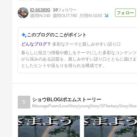
663890
10
週間IN:
240
週間OUT:
780
月間IN:
1030
『地球星の詩』毛利衛・編”ホ
ルムズ海峡”
このブログのここがポイント
5日前
多彩なテーマと親しみやすい語り口
暮らしに役立つ情報や癒しをテーマにした多彩なコンテンツ
がら深みのある話題を、親しみやすい語り口とともに届けま
としたヒントや温もりを得られる構成です。
ショウBLOG/ポエムストーリー
5
MessagePoem/LoveStory/youngStory/SFfanta