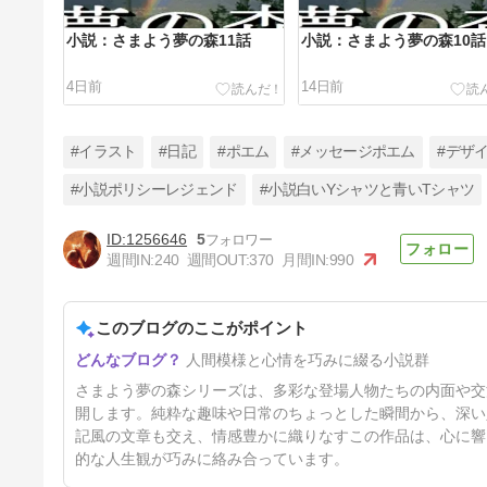
小説：さまよう夢の森11話
小説：さまよう夢の森10話
4日前
14日前
#イラスト
#日記
#ポエム
#メッセージポエム
#デザ
#小説ポリシーレジェンド
#小説白いYシャツと青いTシャツ
1256646
5
小説：さまよう夢の森8話
週間IN:
240
週間OUT:
370
月間IN:
990
43日前
このブログのここがポイント
人間模様と心情を巧みに綴る小説群
さまよう夢の森シリーズは、多彩な登場人物たちの内面や交
開します。純粋な趣味や日常のちょっとした瞬間から、深い
記風の文章も交え、情感豊かに織りなすこの作品は、心に響
的な人生観が巧みに絡み合っています。