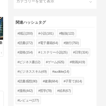
カテゴリーを全て表示
関連ハッシュタグ
雑記(200)
小説(181)
勉強(122)
動
読書(272)
電子書籍(64)
旅行(750)
・
資格(154)
ミステリー小説(25)
日常(324)
ビジネス書(12)
ゲーム(625)
映画(419)
ビジネススキル(49)
audible(14)
読書感想(80)
健康(684)
子育て(614)
漫画(442)
哲学(78)
絵本(67)
レビュー(177)