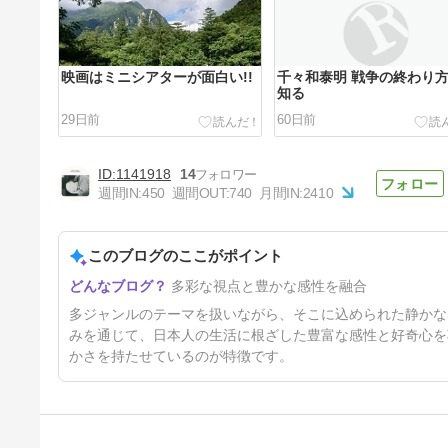
映画はミニシアターが面白い!!
千々和泰明 戦争の終わり
知る
29日前
60日前
1141918
14
週間IN:
450
週間OUT:
740
月間IN:
2410
このブログのここがポイント
坂本龍一 その音楽人生を語る
多彩な視点と豊かな感性を融合
本
5ヶ月前
多ジャンルのテーマを扱いながら、そこに込められた静かな
みを通じて、日本人の生活に根ざした豊富な感性と好奇心を
かさを持たせているのが特徴です。