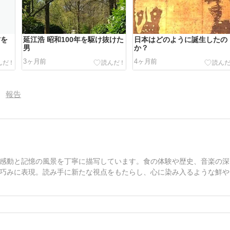
方を
延江浩 昭和100年を駆け抜けた
日本はどのように誕生したの
男
か？
3ヶ月前
4ヶ月前
報告
感動と記憶の風景を丁寧に描写しています。食の体験や歴史、音楽の深
巧みに表現。読み手に新たな視点をもたらし、心に染み入るような鮮や