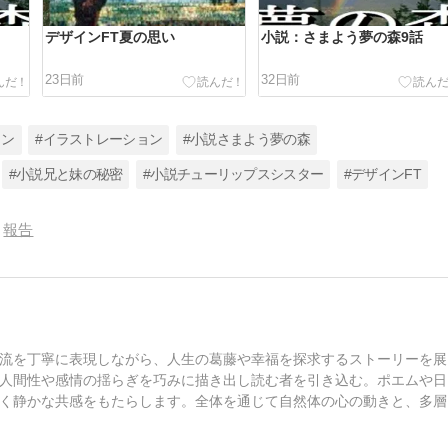
デザインFT夏の思い
小説：さまよう夢の森9話
23日前
32日前
イン
#イラストレーション
#小説さまよう夢の森
#小説兄と妹の秘密
#小説チューリップスシスター
#デザインFT
報告
流を丁寧に表現しながら、人生の葛藤や幸福を探求するストーリーを展
人間性や感情の揺らぎを巧みに描き出し読む者を引き込む。ポエムや日
く静かな共感をもたらします。全体を通じて自然体の心の動きと、多層