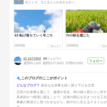
老人と犬、支え支えられ余生を紡ぐ
83 転げ落ちていく年ごろ
ﾁｮｯﾄ秋を感じた
6時間前
31時間前
1672950
66
週間IN:
1160
週間OUT:
3450
月間IN:
5090
このブログのここがポイント
不快指数max
身近な出来事を鋭く掘り下げる文章
4日前
日常の出来事を通じて、健康や安全、時の移り変わりに対す
具体的かつ簡潔に綴ることで、読者の関心を引きつける工夫
事象の奥深さに気づかせながら、軽やかに伝えるスタイルが