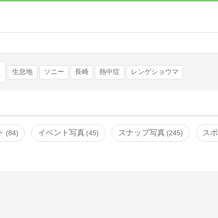
検索
生息地
ソニー
長崎
熱中症
レンゲショウマ
ト
イベント写真
スナップ写真
ス
84
45
245