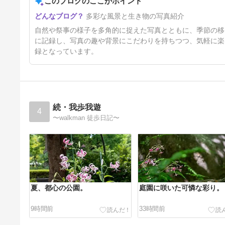
このブログのここがポイント
三津浜花火大会
多彩な風景と生き物の写真紹介
4日前
自然や祭事の様子を多角的に捉えた写真とともに、季節の移
に記録し、写真の趣や背景にこだわりを持ちつつ、気軽に楽
録となっています。
続・我歩我遊
4
〜walkman 徒歩日記〜
夏、都心の公園。
庭園に咲いた可憐な彩り。
9時間前
33時間前