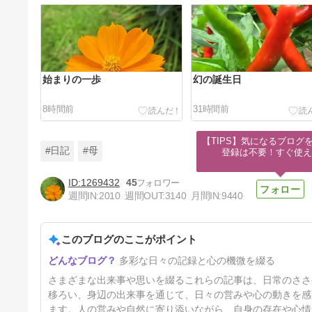
始まりの一歩
幻の誕生日
8時間前
31時間前
【TIPS】気になるブログを
#日記
#母
登録は不要！すぐ使え
1269432
45
週間IN:
2010
週間OUT:
3140
月間IN:
9440
自生百日草
このブログのここがポイント
4日前
多彩な日々の記録と心の機微を綴る
さまざまな出来事や思いを綴るこれらの記事は、日常のささ
移ろい、身辺の出来事を通じて、日々の営みや心の動きを感
ます。人の営みや自然に寄り添いながら、自身の存在や心情