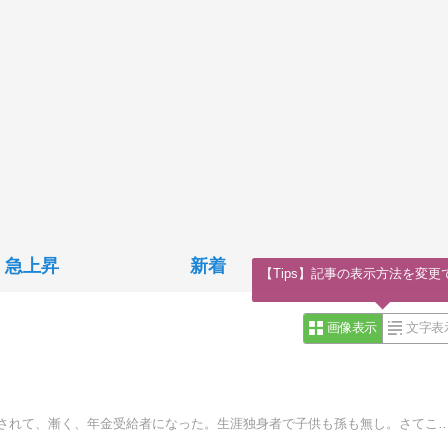
急上昇
新着
【Tips】記事の表示方法を変更
画像表示
文字表
父を看取り、現在は認知症の母と暮らす。50代でリストラされて、漸く、年金受給者になった。生涯独身者で子供も孫