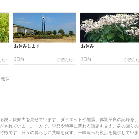
お休みします
お休み
2日前
3日前
報告
る鋭い観察力を見せています。ダイエットや地震、体調不良の記録を、
がされています。一方で、季節や時事に関わる話題も交え、身の回りの
特徴です。日々の暮らしに共鳴を促す、一味違った視点を提供していま