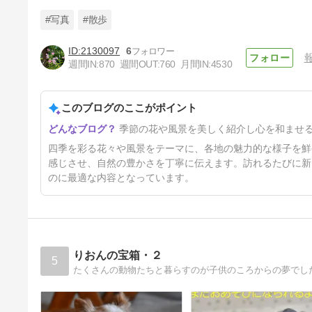
#写真
#散歩
2130097
6
週間IN:
870
週間OUT:
760
月間IN:
4530
百花園の夏模様。
このブログのここがポイント
4日前
季節の花や風景を美しく紹介し心を和ませ
四季を彩る花々や風景をテーマに、各地の魅力的な様子を鮮
感じさせ、自然の豊かさを丁寧に伝えます。訪れるたびに新
のに最適な内容となっています。
りおんの宝箱・２
5