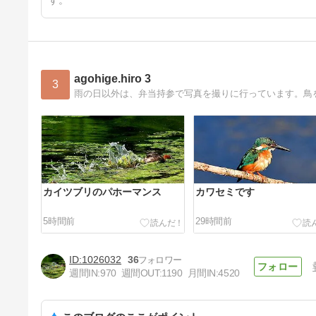
す。
agohige.hiro 3
3
雨の日以外は、弁当持参で写真を撮りに行っています。鳥
カイツブリのパホーマンス
カワセミです
5時間前
29時間前
1026032
36
週間IN:
970
週間OUT:
1190
月間IN:
4520