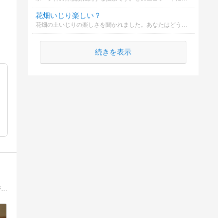
花畑いじり楽しい？
花畑の土いじりの楽しさを聞かれました。あなたはどう思いますか？
続きを表示
たくさんの動物たちと暮らすのが子供のころからの夢でした。現在はふたりのわんこと、ふたりの鳥さんとたくさんのめだか達と金魚がいます。多肉植物、DIY、実家リノベーションなど、いろいろ楽しんでいます。