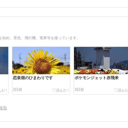
を始め、景色、飛行機、電車等を撮っています。
恋泉畑のひまわりです
ポケモンジェット赤飛来
2日前
3日前
報告