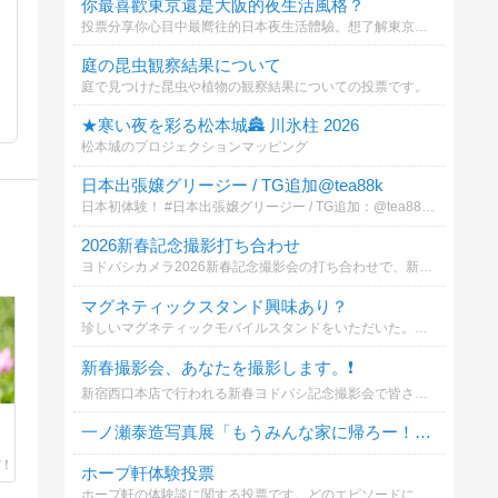
你最喜歡東京還是大阪的夜生活風格？
投票分享你心目中最嚮往的日本夜生活體驗。想了解東京新宿池袋或大阪難波心齋橋的專屬放鬆與預約指南嗎？歡迎參與投票並查看詳情！
庭の昆虫観察結果について
庭で見つけた昆虫や植物の観察結果についての投票です。
★寒い夜を彩る松本城🏯 川氷柱 2026
松本城のプロジェクションマッピング
日本出張嬢グリージー / TG追加@tea88k
日本初体験！ #日本出張嬢グリージー / TG追加：@tea88k 【写真本人確認】#童顔爆乳ロリ（NS中出し可能）
2026新春記念撮影打ち合わせ
ヨドバシカメラ2026新春記念撮影会の打ち合わせで、新宿西口本店・カメラ館へいきました。新春初仕事の撮影機材はCanon EOS R5 Mark II RF24-105mm F4 L ISMです。
マグネティックスタンド興味あり？
珍しいマグネティックモバイルスタンドをいただいた。興味はある？
新春撮影会、あなたを撮影します。❗️
新宿西口本店で行われる新春ヨドバシ記念撮影会で皆さんを撮影します。あなたが撮影するなら？
一ノ瀬泰造写真展「もうみんな家に帰ろー！」について
ホープ軒体験投票
ホープ軒の体験談に関する投票です。どのエピソードに共感しますか？