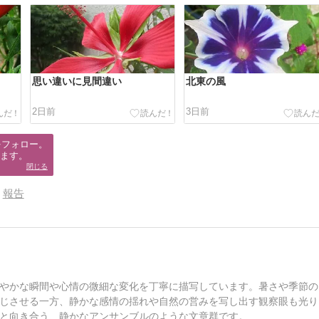
思い違いに見間違い
北東の風
2日前
3日前
フォロー。

ます。
閉じる
報告
やかな瞬間や心情の微細な変化を丁寧に描写しています。暑さや季節の
じさせる一方、静かな感情の揺れや自然の営みを写し出す観察眼も光り
と向き合う、静かなアンサンブルのような文章群です。