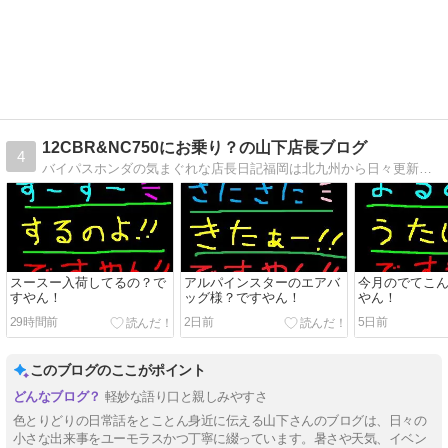
12CBR&NC750にお乗り？の山下店長ブログ
4
バイパスホンダの気まぐれな店長日記福岡は北九州から日々更新！楽しいバイク屋事情！＆バイク馬鹿日記！
スースー入荷してるの？で
アルパインスターのエアバ
今月のでてこ
すやん！
ッグ様？ですやん！
やん！
29時間前
2日前
5日前
このブログのここがポイント
軽妙な語り口と親しみやすさ
色とりどりの日常話をとことん身近に伝える山下さんのブログは、日々の
小さな出来事をユーモラスかつ丁寧に綴っています。暑さや天気、イベン