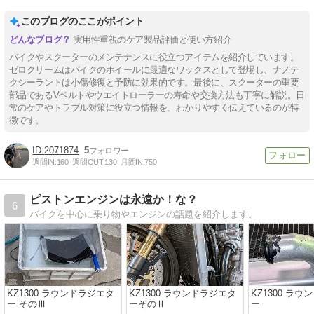
このブログのここがポイント
実用性重視のケア製品評価と使い方紹介
バイクやスクーターのメンテナンスに役立つアイテムを紹介しています。
ゼロクリームはバイクのホイールに最適なワックスとして登場し、ナノテ
クシーラントは小傷修復と予防に効果的です。最後に、スクーターの重要
部品であるVベルトやウエイトローラーの寿命や交換方法も丁寧に解説。日
常のケアやトラブル対策に役立つ情報を、わかりやすく伝えているのが特
徴です。
2071874
5
週間IN:
160
週間OUT:
130
月間IN:
750
ピストンエンジンは永遠か！な？
6
バイクを中心に乗り物やエンジンの話題を紹介します。
KZ1300 ラウンドラジエタ
KZ1300 ラウンドラジエタ
KZ1300 ラ
ー そのⅢ
ーそのⅡ
ー