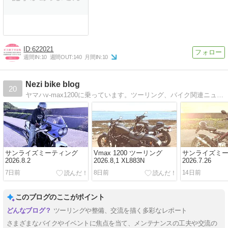
622021
週間IN:
10
週間OUT:
140
月間IN:
10
Nezi bike blog
20
ヤマハv-max1200に乗っています。ツーリング、バイク関連ニュース、コラム、雑談をブログに書いています。
サンライズミーティング
Vmax 1200 ツーリング
サンライズミ
2026.8.2
2026.8,1 XL883N
2026.7.26
7日前
8日前
14日前
このブログのここがポイント
ツーリングや整備、交流を描く多彩なレポート
さまざまなバイクやイベントに焦点を当て、メンテナンスの工夫や交流の