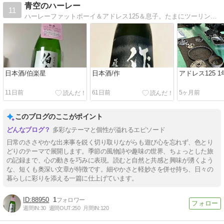
青空のハーレー
11
ハーレーファットボーイ＆アドレス125＆息子。たまにツーリング。
日本酒/伯楽星
日本酒/作
アドレス125 
11日前
61日前
5ヶ月前
このブログのここがポイント
多彩なテーマと個性が溢れるエピソード
日常のささやかな出来事を鋭く切り取りながらも遊び心を忘れず、色とり
どりのテーマで展開します。季節の風物詩や趣味の世界、ちょっとした旅
の記録まで、心の動きを巧みに表現。読むと自然と共感と興味が湧くよう
な、短くも奥深い文章が特徴です。細やかさと軽妙さを併せ持ち、日々の
暮らしに彩りを添える一篇に仕上げています。
88950
1
週間IN:
30
週間OUT:
250
月間IN:
120