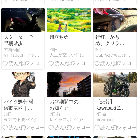
トロー獲得！
スクーターで
風立ちぬ
行灯、かも
早朝散歩
め、クジラカ
ブC 50のメン
昨日
30時間前
昨日
人生が空しい日に 僕らは何をすればいいの
VTR1000F ファイアーストーム 日記帳
CubYAびちゅけのバイクツーリング日記
テ2
バイク処分 横
お盆期間中の
【悲報】
浜市泉区｜原
お知らせ
Kawasaki Z
付・スクータ
H2 SE・晴れ
昨日
2日前
2日前
東京で不要バイク処分はＢＵＭアズウイング
レイラスポ−ツ-路の途中
terzoblog
ー即回収【バ
の日の慣らし
イク回収ホン
運転なのにト
ポBUM】令和
ンネル内でバ