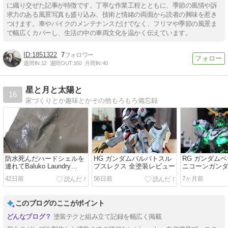
に織り交ぜた記事が特徴です。丁寧な作業工程とともに、季節の風情や訴
求力のある風景写真も盛り込み、技術と情緒の両面から読者の興味を惹き
つけます。車やバイクのメンテナンスだけでなく、フリマや季節の風景ま
で幅広くカバーし、生活の中の車両文化を温かく伝えています。
1851322
7
週間IN:
12
週間OUT:
160
月間IN:
40
星と月と太陽と
16
家づくりとか趣味とかその他もろもろ備忘録
防水死んだハードシェルを
HG ガンダムバルバトスル
RG ガンダムベ
連れてBaluko Laundry
プスレクス 全塗装レビュー
ニコーンガンダ
Placeへ — モンベル撥水コ
イモード)
42日前
56日前
7ヶ月前
ースが優秀すぎる
Ver.TWC(LIGH
MODEL) 全
このブログのここがポイント
塗装テクと組み立て記録を幅広く掲載