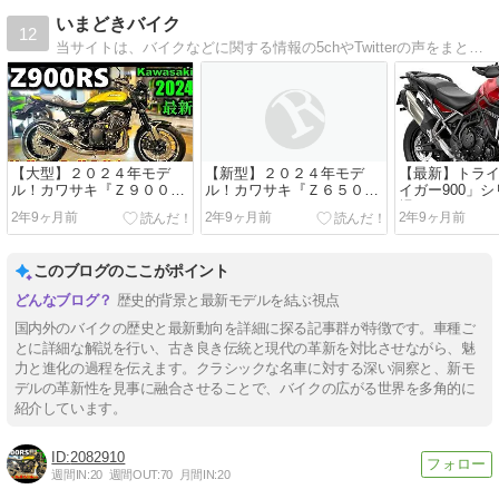
いまどきバイク
12
当サイトは、バイクなどに関する情報の5chやTwitterの声をまとめています。
【大型】２０２４年モデ
【新型】２０２４年モデ
【最新】トラ
ル！カワサキ『Ｚ９００Ｒ
ル！カワサキ『Ｚ６５０Ｒ
イガー900」
Ｓ』
Ｓ』
場！パワフル
2年9ヶ月前
2年9ヶ月前
2年9ヶ月前
能が魅力！
このブログのここがポイント
歴史的背景と最新モデルを結ぶ視点
国内外のバイクの歴史と最新動向を詳細に探る記事群が特徴です。車種ご
とに詳細な解説を行い、古き良き伝統と現代の革新を対比させながら、魅
力と進化の過程を伝えます。クラシックな名車に対する深い洞察と、新モ
デルの革新性を見事に融合させることで、バイクの広がる世界を多角的に
紹介しています。
2082910
週間IN:
20
週間OUT:
70
月間IN:
20