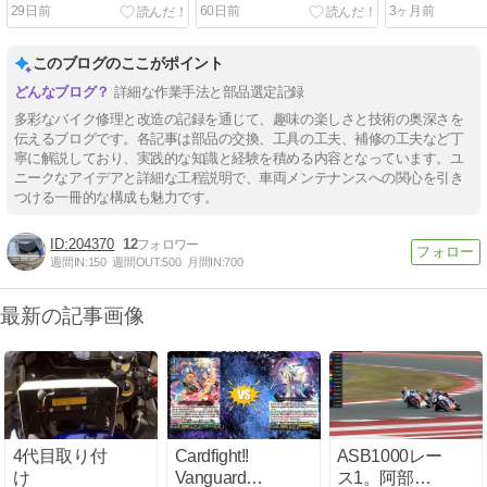
29日前
60日前
3ヶ月前
このブログのここがポイント
詳細な作業手法と部品選定記録
多彩なバイク修理と改造の記録を通じて、趣味の楽しさと技術の奥深さを
伝えるブログです。各記事は部品の交換、工具の工夫、補修の工夫など丁
寧に解説しており、実践的な知識と経験を積める内容となっています。ユ
ニークなアイデアと詳細な工程説明で、車両メンテナンスへの関心を引き
つける一冊的な構成も魅力です。
204370
12
週間IN:
150
週間OUT:
500
月間IN:
700
最新の記事画像
4代目取り付
Cardfight!!
ASB1000レー
け
Vanguard
ス1。阿部恵