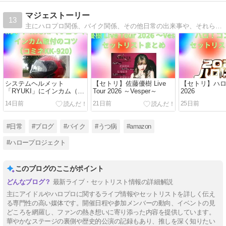
マジェストーリー
13
主にハロプロ関係、バイク関係、その他日常の出来事や、それらを通して読者に役立ちそうな事を書き綴っていこうかなと思っています。 ハンドル名のMajestyは、過去に18年間マジェスティを乗り継いだ事に由来します。
システムヘルメット
【セトリ】佐藤優樹 Live
【セトリ】ハ
「RYUKI」にインカム（コ
Tour 2026 ～Vesper～
2026
ミネKK-920）を取り付けて
14日前
21日前
25日前
みた
#日常
#ブログ
#バイク
#うつ病
#amazon
#ハロープロジェクト
このブログのここがポイント
最新ライブ・セットリスト情報の詳細解説
主にアイドルやハロプロに関するライブ情報やセットリストを詳しく伝え
る専門性の高い媒体です。開催日程や参加メンバーの動向、イベントの見
どころを網羅し、ファンの熱き想いに寄り添った内容を提供しています。
華やかなステージの裏側や歴史的公演の記録もあり、推しを深く知りたい