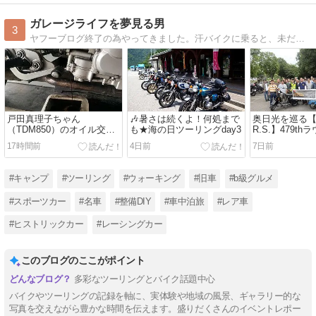
ガレージライフを夢見る男
3
ヤフーブログ終了の為やってきました。汗バイクに乗ると、未だに楽しくて仕方がない残念なオッサンです。(^^;ほぼほぼバイクがテーマのブログですが、ヨロシクお願い致します。(^^♪
戸田真理子ちゃん
🎶暑さは続くよ！何処まで
奥日光を巡る【
（TDM850）のオイル交換
も★海の日ツーリングday3
R.S.】479t
とリアタイヤがピンチの予
リング。
17時間前
4日前
7日前
感ざんすの巻
#キャンプ
#ツーリング
#ウォーキング
#旧車
#b級グルメ
#スポーツカー
#名車
#整備DIY
#車中泊旅
#レア車
#ヒストリックカー
#レーシングカー
このブログのここがポイント
多彩なツーリングとバイク話題中心
バイクやツーリングの記録を軸に、実体験や地域の風景、ギャラリー的な
写真を交えながら豊かな時間を伝えます。盛りだくさんのイベントレポー