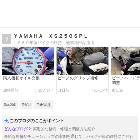
ＹＡＭＡＨＡ ＸＳ２５０ＳＰＬ
9
１９８０年製バイクの維持、他車種部品流用
購入後初オイル交換
ビーノのグリップ補修
ビーノヘッド
調整
28時間前
81日前
87日前
#xs250
#4A8
#SR流用
このブログのここがポイント
実用的な整備・修理と調整方法紹介
多彩な整備やチューンナップの実例を通じて、バイクや車の維持にこだわ