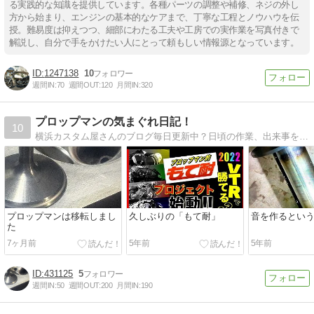
る実践的な知識を提供しています。各種パーツの調整や補修、ネジの外し
方から始まり、エンジンの基本的なケアまで、丁寧な工程とノウハウを伝
授。難易度は抑えつつ、細部にわたる工夫や工房での実作業を写真付きで
解説し、自分で手をかけたい人にとって頼もしい情報源となっています。
1247138
10
週間IN:
70
週間OUT:
120
月間IN:
320
プロップマンの気まぐれ日記！
10
横浜カスタム屋さんのブログ毎日更新中？日頃の作業、出来事を書いちゃってまっす。是非お立ち寄りを・・・
プロップマンは移転しまし
久しぶりの「もて耐」
音を作るとい
た
7ヶ月前
5年前
5年前
431125
5
週間IN:
50
週間OUT:
200
月間IN:
190