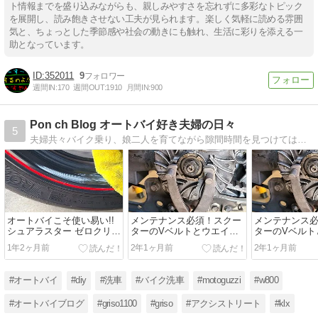
ト情報までを盛り込みながらも、親しみやすさを忘れずに多彩なトピック
を展開し、読み飽きさせない工夫が見られます。楽しく気軽に読める雰囲
気と、ちょっとした季節感や社会の動きにも触れ、生活に彩りを添える一
助となっています。
352011
9
週間IN:
170
週間OUT:
1910
月間IN:
900
Pon ch Blog オートバイ好き夫婦の日々
5
夫婦共々バイク乗り、娘二人を育てながら隙間時間を見つけてはバイクに乗っている中年ライダーのブログです。
オートバイこそ使い易い!!
メンテナンス必須！スクー
メンテナンス
シュアラスター ゼロクリー
ターのVベルトとウエイト
ターのVベルト
ムのレビュー!!
ローラーの寿命と交換方法
ローラーの寿
1年2ヶ月前
2年1ヶ月前
2年1ヶ月前
#オートバイ
#diy
#洗車
#バイク洗車
#motoguzzi
#w800
#オートバイブログ
#griso1100
#griso
#アクシストリート
#klx