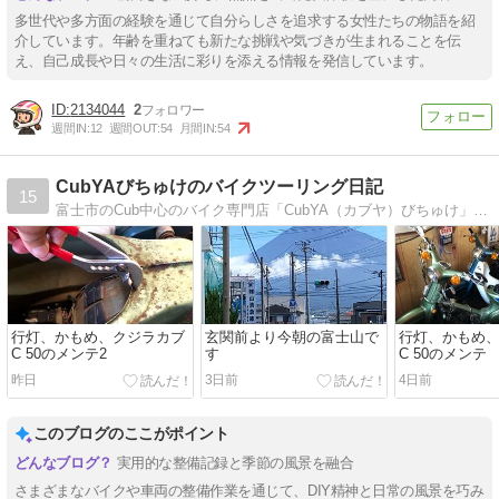
多世代や多方面の経験を通じて自分らしさを追求する女性たちの物語を紹
介しています。年齢を重ねても新たな挑戦や気づきが生まれることを伝
え、自己成長や日々の生活に彩りを添える情報を発信しています。
2134044
2
週間IN:
12
週間OUT:
54
月間IN:
54
CubYAびちゅけのバイクツーリング日記
15
富士市のCub中心のバイク専門店「CubYA（カブヤ）びちゅけ」です。入荷情報や、富士山周辺のバイクツーリング先の、食や雑談などを主にご紹介していきます。
行灯、かもめ、クジラカブ
玄関前より今朝の富士山で
行灯、かもめ
C 50のメンテ2
す
C 50のメンテ
昨日
3日前
4日前
このブログのここがポイント
実用的な整備記録と季節の風景を融合
さまざまなバイクや車両の整備作業を通じて、DIY精神と日常の風景を巧み