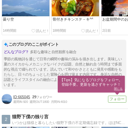
曇り空
骨付きチキンステ－キ^^
お盆期間中の
14時間前
18時間前
2日前
このブログのここがポイント
多彩な趣味と自然観察を融合
季節の風物詩を通じて日常の瞬間や趣味の深みを描き出します。美味しい
夏のスイカからメカニックなバイクの話題、自然と触れ合う時間まで多面
的な視点で綴られています。読んでいて和やかさとともに発見や感動をも
たらし、日々のちょっとした冒険心を呼び覚ます内容です。身近な自然の
話題とライフスタイルの融合により、豊かな気持ちを育むことを目指して
【Tips】気になるブログをフォロー。

登録不要。更新を逃さずキャッチ！
います。
閉じる
665045
29
週間IN:
920
週間OUT:
1800
月間IN:
4010
猫野下僕の独り言
2
いつかは猫様と暮らしたい猫野下僕の不定期備忘録です。ほぼNC750X(ＲＣ９０)、たまにカブ(ＨＡ０２)ネタです。主に関東をフラフラしています。