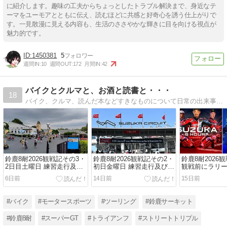
に紹介します。趣味の工夫からちょっとしたトラブル解決まで、身近なテ
ーマをユーモアとともに伝え、読むほどに共感と好奇心を誘う仕上がりで
す。一見散漫に見える内容も、生活のささやかな輝きに目を向ける視点が
魅力的です。
1450381
5
週間IN:
10
週間OUT:
172
月間IN:
42
バイクとクルマと、お酒と読書と・・・
18
バイク、クルマ、読んだ本などすきなものについて日常の出来事その他を書いています。
鈴鹿8耐2026観戦記その3・
鈴鹿8耐2026観戦記その2・
鈴鹿8耐2026
2日目土曜日 練習走行及び
初日金曜日 練習走行及び公
観戦前にラリ
トップテントライアル（中
式予選
地巡礼♪
6日前
14日前
15日前
止でしたが…(;´д｀)ﾄﾎ
ﾎ…）
#バイク
#モータースポーツ
#ツーリング
#鈴鹿サーキット
#鈴鹿8耐
#スーパーGT
#トライアンフ
#ストリートトリプル