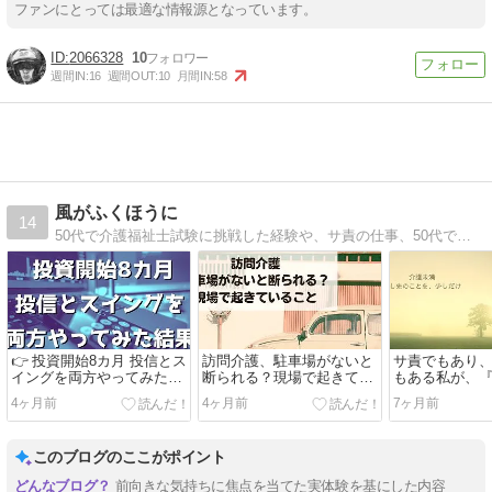
ファンにとっては最適な情報源となっています。
2066328
10
週間IN:
16
週間OUT:
10
月間IN:
58
風がふくほうに
14
50代で介護福祉士試験に挑戦した経験や、サ責の仕事、50代で再開したバイクの趣味まで、50代を楽しんで、悩んで、動いている毎日を発信しています。資格や趣味を活かした暮らし方の参考になれば嬉しいです。
👉 投資開始8カ月 投信とス
訪問介護、駐車場がないと
サ責でもあり
イングを両方やってみた結
断られる？現場で起きてい
もある私が、
果
ること
親』に今でき
4ヶ月前
4ヶ月前
7ヶ月前
てみた
このブログのここがポイント
前向きな気持ちに焦点を当てた実体験を基にした内容