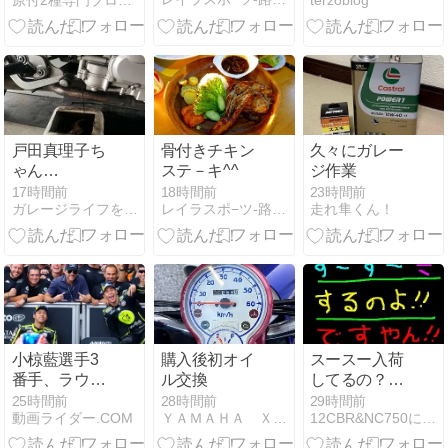
原付2種専門ブログ ONE-TWO-FIVE！！
terzoblog
く！
た最高峰リッ
【Vtuber】
ターSS供給不
足のリアル？
戸田真理子ち
骨付きチキン
久々にガレー
ゃん
ステ－キ^^
ジ作業
（TDM850）
17時間前
18時間前
23時間前
ガレージライフを夢見る男
レイラスポ−ツ-路の途中
走れ隼くん！
のオイル交換
とリアタイヤ
がピンチの予
感ざんすの巻
小椋藍選手3
購入後初オイ
スースー入荷
番手、ラウ
ル交換
してるの？で
ル・フェルナ
すやん！
25時間前
28時間前
29時間前
動画ライダー.COM
ＹＡＭＡＨＡ ＸＳ２５０ＳＰＬ
12CBR&NC750にお乗り？の山下店長ブログ
ンデス選手2
番手！フロン