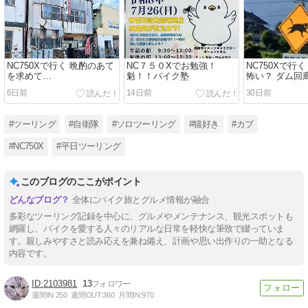
NC750Xで行く 晩酌のあて
NC７５０Xでお勉強！
NC750Xで行
を求めて…
魁！！バイク塾
怖い？ ダム回
6日前
14日前
30日前
#ツーリング
#自衛隊
#ソロツーリング
#猫好き
#カブ
#NC750X
#平日ツーリング
このブログのここがポイント
全体にバイク旅とグルメ情報が融合
多彩なツーリング記録を中心に、グルメやメンテナンス、観光スポットも
網羅し、バイクを愛する人々のリアルな日常を軽快な筆致で綴っていま
す。親しみやすさと読み応えを兼ね備え、計画や思い出作りの一助となる
内容です。
2103981
13
週間IN:
250
週間OUT:
360
月間IN:
970