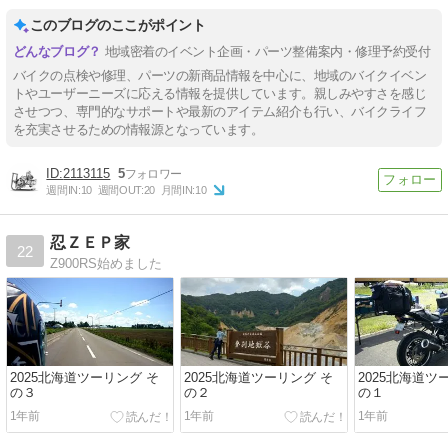
このブログのここがポイント
地域密着のイベント企画・パーツ整備案内・修理予約受付
バイクの点検や修理、パーツの新商品情報を中心に、地域のバイクイベン
トやユーザーニーズに応える情報を提供しています。親しみやすさを感じ
させつつ、専門的なサポートや最新のアイテム紹介も行い、バイクライフ
を充実させるための情報源となっています。
2113115
5
週間IN:
10
週間OUT:
20
月間IN:
10
忍ＺＥＰ家
22
Z900RS始めました
2025北海道ツーリング そ
2025北海道ツーリング そ
2025北海道ツ
の３
の２
の１
1年前
1年前
1年前