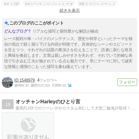
#モトGP
#モビリティリゾートもてぎ
#富士スピードウェイ
続きを表示
#サーキット
このブログのここがポイント
リアルな描写と個性豊かな解説が融合
レース観戦や車・バイクのメンテナンス、歴史や科学といったテーマを独
自の視点で鋭く掘り下げる内容が特徴です。具体的なシーンやエピソード
を交えつつ、それぞれの話題の奥深さを伝えることで、読者に新たな発見
と興味を喚起します。文章は親しみやすさを失わず、それでいて的確な表
現で引き込む工夫が施されている点も魅力です。常にテーマに対して誠実
な情報と感情のこもった描写を兼ね備えています。
1548979
4
週間IN:
10
週間OUT:
210
月間IN:
10
オッチャンHarleyのひとり言
19
愛馬FLHXでのツーレポやカスタム40にして大型二輪免許取得！ちょい悪オヤジのひとり言。