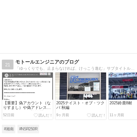
モトールエンジニアのブログ
21
「ゆっくりでも、止まらなければ、けっこう進む」サブタイトルは小惑星探査機「はやぶさ」に携わる JAXA宇宙工学者 國中均さんの言葉であり、私の座右の銘でもあります。軽トラに2台積みで速度が出なくても朝にはSUGOに着ける といった感じです。
【重要】偽アカウント（な
2025テイスト・オブ・ツク
2025鈴鹿8耐
りすまし）や偽アドレス
バ 秋編
（フィッシング詐欺 等）の
52日前
9ヶ月前
11ヶ月前
注意喚起
#湘南
#NSR250R