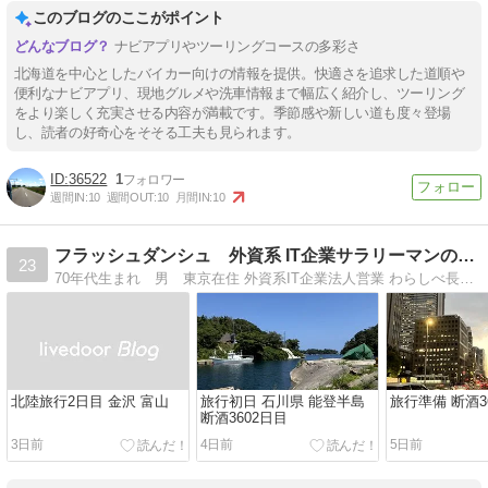
このブログのここがポイント
ナビアプリやツーリングコースの多彩さ
北海道を中心としたバイカー向けの情報を提供。快適さを追求した道順や
便利なナビアプリ、現地グルメや洗車情報まで幅広く紹介し、ツーリング
をより楽しく充実させる内容が満載です。季節感や新しい道も度々登場
し、読者の好奇心をそそる工夫も見られます。
36522
1
週間IN:
10
週間OUT:
10
月間IN:
10
フラッシュダンシュ 外資系 IT企業サラリーマンの断酒日記
23
70年代生まれ 男 東京在住 外資系IT企業法人営業 わらしべ長者的にキャリアアップをしています。 断酒による日々の変化を記録。 少しでも参考になれば嬉しいです
北陸旅行2日目 金沢 富山
旅行初日 石川県 能登半島
旅行準備 断酒3
断酒3602日目
3日前
4日前
5日前