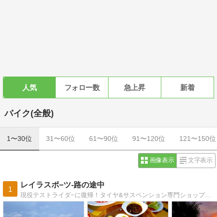
人気
フォロー数
急上昇
新着
バイク(全般)
1〜30位
31〜60位
61〜90位
91〜120位
121〜150位
画像表示
文字表示
レイラスポ−ツ-路の途中
1
現役テストライダ−に復帰！タイヤ&サスペンション専門ショップの代表が日々を綴ります(^^)/