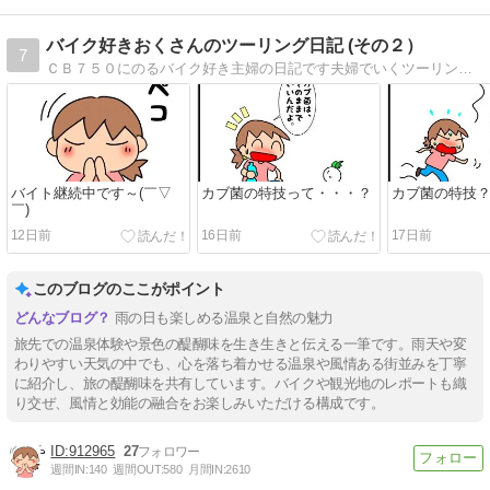
バイク好きおくさんのツーリング日記 (その２）
7
ＣＢ７５０にのるバイク好き主婦の日記です夫婦でいくツーリングや日常のバイクネタを中心に書いてます
バイト継続中です～(￣▽
カブ菌の特技って・・・？
カブ菌の特技
￣)
12日前
16日前
17日前
このブログのここがポイント
雨の日も楽しめる温泉と自然の魅力
旅先での温泉体験や景色の醍醐味を生き生きと伝える一筆です。雨天や変
わりやすい天気の中でも、心を落ち着かせる温泉や風情ある街並みを丁寧
に紹介し、旅の醍醐味を共有しています。バイクや観光地のレポートも織
り交ぜ、風情と効能の融合をお楽しみいただける構成です。
912965
27
週間IN:
140
週間OUT:
580
月間IN:
2610