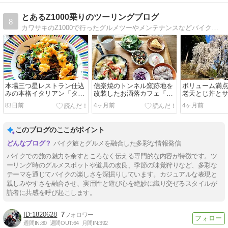
とあるZ1000乗りのツーリングブログ
8
カワサキのZ1000で行ったグルメツーやメンテナンスなどバイクネタオンリーのブログです。
本場三つ星レストラン仕込
信楽焼のトンネル窯跡地を
ボリューム満
みの本格イタリアン「タツ
改装したお洒落カフェ「か
老天とじ丼と
ヒロ・能勢」ランチツーリ
まーとの森」ランチツーリ
花見ツーリング
83日前
4ヶ月前
4ヶ月前
ングin大阪府能勢町
ングin滋賀県甲賀市
浜町
このブログのここがポイント
バイク旅とグルメを融合した多彩な情報発信
バイクでの旅の魅力を余すところなく伝える専門的な内容が特徴です。ツ
ーリング時のグルメスポットや道具の改良、季節の味覚狩りなど、多彩な
テーマを通じてバイクの楽しさを深掘りしています。カジュアルな表現と
親しみやすさを融合させ、実用性と遊び心を絶妙に織り交ぜるスタイルが
読者に共感を呼び起こします。
1820628
7
週間IN:
80
週間OUT:
64
月間IN:
392