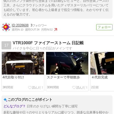
個人のガンプラ製作から塗装までの詳細なレビューと、自作塗装ブースの
工夫、さらにクラウドシステムを用いたディザスターリカバリーについて
も紹介しています。初心者から上級者まで役立つ情報を、わかりやすく伝
えるのが魅力です。
2028608
3
週間IN:
10
週間OUT:
34
月間IN:
52
VTR1000F ファイアーストーム 日記帳
17
バイクを中心に日々の日記がメインです
4代目取り付け
スクーターで早朝散歩
４代目完成
3時間前
30時間前
2日前
このブログのここがポイント
日常のさりげない瞬間を丁寧に描写
多彩な趣味や日々のやりとりをリアルに綴りつつ、雑多な出来事を軽やか