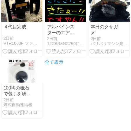
８年版
イクが泥だら
けになりかな
り萎えた！
４代目完成
アルパインス
本日のクサガ
ターのエアバ
メ
ッグ様？です
2日前
2日前
2日前
VTR1000F ファイアーストーム 日記帳
12CBR&NC750にお乗り？の山下店長ブログ
バリバリマシン走り屋系！Ｔｅａｍ ＨＥＡＴ ＵＰ！
やん！
全て表示
100均の砥石
で包丁を研い
だら、逆に切
2日前
煤式自動連結器
れ味が落ち
た。