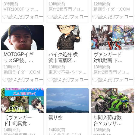
Dear Days 2
斗選手、全勝
3時間前
10時間前
12時間前
VTR1000F ファイアーストーム 日記帳
原付2種専門ブログ ONE-TWO-FIVE！！
動画ライダー.COM
Rank (ver.DZ-
中のシャーリ
SS11) Day
ーンとバト
116 (Lianorn/
ル！
リアノーン
VS Bastion/バ
スティオン)
MOTOGPイギ
バイク処分 横
ヴァンガード
リスSP後、ク
浜市青葉区｜
対戦動画 ドラ
ルマで歓談す
原付・スクー
ゴニック・オ
13時間前
13時間前
13時間前
動画ライダー.COM
東京で不要バイク処分はＢＵＭアズウイング
原付2種専門ブログ ONE-TWO-FIVE！！
るアプリリア
ター即回収
ーバーロード
の3人。
【バイク回収
(櫂アイコ
ホンポBUM】
ン)vs 主峰の伝
令和８年版
説・エスタシ
オン “華馳弩
樹” 【幻真覚
醒環境】
【ヴァンガー
曇り空
年間入荷は数
ド】幻真覚醒
台？カワサキ
のRRRをみて
プラザで知っ
14時間前
14時間前
16時間前
レイラスポ−ツ-路の途中