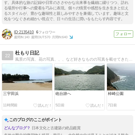
す。具体的な旅の記録や日常のささやかな出来事を繊細に綴りつつ、訪れ
る場所や行事への愛着を巧みに表現。個々の情景や感想を生き生きと伝え
るスタイルが、豊かな趣味性と親しみやすさを兼備しています。趣味と文
化をつなぐきめ細かい視点で、日々の生活に潤いをもたらす内容です。
2135410
6
週間IN:
140
週間OUT:
570
月間IN:
640
杜もり日記
22
風景の写真、花の写真、、、など好きなものの写真を載せてきたいと思います。
三宇田浜
砲台跡へ
棹崎公園
11時間前
5日前
7日前
このブログのここがポイント
日本文化と古建築の絶品鑑賞