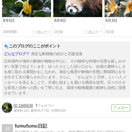
8月5日
8月4日
8月3日
20時間前
2日前
3日前
このブログのここがポイント
身近な動植物の紹介と応援促進
日本国内や海外の動物や植物を中心に、その独特な特徴や生態を親しみや
すい言葉で伝えています。ゆったりとした語り口から、自然の素晴らしさ
を感じ取れる展開がおこなわれ、身近な風景や動物の生態に興味関心を引
き出す工夫が凝らされています。さらに、「がんばろう 日本」といったメ
ッセージを添えることで、共感と励ましを届ける構成を追究。日々の小さ
な発見と自然への思いを丁寧に伝え、環境や動物愛護の精神も自然に浸透
させています。
1945630
7
週間IN:
210
週間OUT:
730
月間IN:
820
fumufumu日記
18