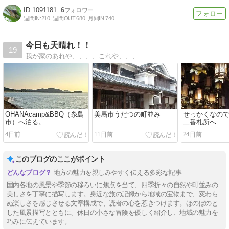
1091181
6
週間IN:
210
週間OUT:
680
月間IN:
740
今日も天晴れ！！
19
我が家のあれや、、、、これや、、、
OHANAcamp&BBQ（糸島
美馬市うだつの町並み
せっかくなので
市）へ泊る。
二番札所へ
4日前
11日前
24日前
このブログのここがポイント
地方の魅力を親しみやすく伝える多彩な記事
国内各地の風景や季節の移ろいに焦点を当て、四季折々の自然や町並みの
美しさを丁寧に描写します。身近な旅の記録から地域の宝物まで、変わら
ぬ楽しさを感じさせる文章構成で、読者の心を惹きつけます。ほのぼのと
した風景描写とともに、休日の小さな冒険を優しく紹介し、地域の魅力を
巧みに伝えています。