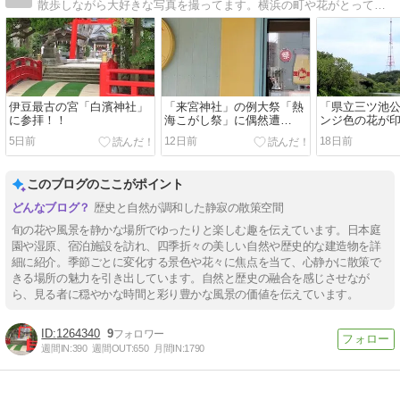
散歩しながら大好きな写真を撮ってます。横浜の町や花がとっても好きです。好奇心旺盛です。。
伊豆最古の宮「白濱神社」
「来宮神社」の例大祭「熱
「県立三ツ池
に参拝！！
海こがし祭」に偶然遭
ンジ色の花が
遇！！
5日前
12日前
18日前
このブログのここがポイント
歴史と自然が調和した静寂の散策空間
旬の花や風景を静かな場所でゆったりと楽しむ趣を伝えています。日本庭
園や湿原、宿泊施設を訪れ、四季折々の美しい自然や歴史的な建造物を詳
細に紹介。季節ごとに変化する景色や花々に焦点を当て、心静かに散策で
きる場所の魅力を引き出しています。自然と歴史の融合を感じさせなが
ら、見る者に穏やかな時間と彩り豊かな風景の価値を伝えています。
1264340
9
週間IN:
390
週間OUT:
650
月間IN:
1790