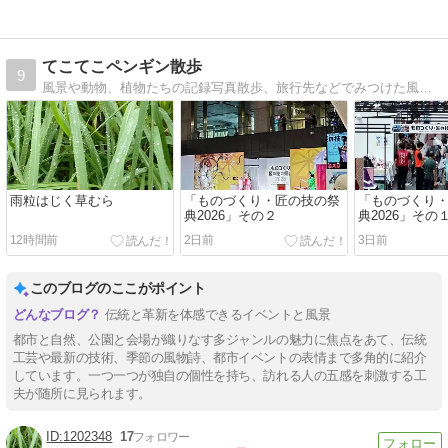
てこてこペンギン散歩
9
風景や動物、植物たちの記録写真散歩、旅行先などでみつけた風景や動物、植物たちの記録写真
雨粒はじく草むら
「ものづくり・匠の技の祭
「ものづくり
典2026」その２
典2026」その
12時間前
2日前
3日前
このブログのここがポイント
伝統と革新を体感できるイベントと風景
都市と自然、公園と会場が織りなす多ジャンルの魅力に焦点をあて、伝統
工芸や最新の技術、季節の風物詩、都市イベントの表情まで多角的に紹介
しています。一つ一つが独自の個性を持ち、訪れる人の五感を刺激する工
夫が随所に見られます。
1202348
17