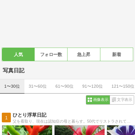
人気
フォロー数
急上昇
新着
写真日記
1〜30位
31〜60位
61〜90位
91〜120位
121〜150位
画像表示
文字表示
ひとり浮草日記
1
父を看取り、現在は認知症の母と暮らす。50代でリストラされて、漸く、年金受給者になった。生涯独身者で子供も孫も無し。さてこれからどうなることやら・・・