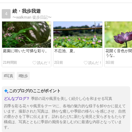
続・我歩我遊
4
〜walkman 徒歩日記〜
庭園に咲いた可憐な彩り。
不忍池、夏。
花開く音色が
うな。
21時間前
2日前
3日前
#写真
#散歩
このブログのここがポイント
季節の花や風景を美しく紹介し心を和ませる写真
四季を彩る花々や風景をテーマに、各地の魅力的な様子を鮮やかに捉えて
います。撮影された写真は、静かな癒しや季節の移ろいを感じさせ、自然
の豊かさを丁寧に伝えます。訪れるたびに新たな発見と安らぎをもたらす
構成は、写真とともに季節の風情を楽しむのに最適な内容となっていま
す。