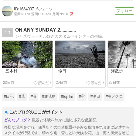
1684007
6
週間IN:
170
週間OUT:
320
月間IN:
720
ON ANY SUNDAY 2.............
20
ジャズヴォーカル好きカスタムペインターの視線。
- 五木村-
- 命日 -
- 海散歩 -
23日前
29日前
39日前
#日記
#花
#海
#鹿児島
#fujifilm
#空
#夕日
#モノクロ
このブログのここがポイント
風景と体験を静かに綴る多彩な散策記
多様な場所を訪れ、四季折々の自然風景や身近な風情を気ままに記述する
スタイルが特徴です。晴れや雨、雪などの天候や花、山、海の風景を通じ