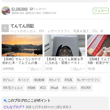
1963968
12
週間IN:
830
週間OUT:
860
月間IN:
3710
てんてん日記
6
ペットのホシガメ、DIY、レザークラフト、写真＆加工、CG、羊毛フェルト等、多趣味おやじのブログです。バイクメインのブログでしたが、手放してしまいました。最近は、わが家のご飯とポケモンGOの記事が多いです。
【長崎】サルノコシカケで
【長崎】てんてん新家を手
【長崎】てん
枯れた木・てんてんの食
に入れる・背徳トースト・
6個・虹彩デザ
事・朝焼け・初盆参り・お
リモート交換3日連続98％
トレジンで白
18時間前
2日前
3日前
盆の予定
日誌
#グルメ
#バイク
#自動車
#カメラ
#写真
#レザークラフト
#羊毛フェルト
#長崎
#CG
#Audi
#ホシガメ
#SONY
このブログのここがポイント
雑多な日常を軽やかに綴る多彩さ