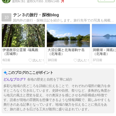
週間IN:
351
週間OUT:
855
月間IN:
1485
テン３の旅行・探検blog
10
国内外の旅行・探検日記を紹介します。旅行先等での写真も掲載してます＾＾
伊達政宗公霊屋 -瑞鳳殿
大沼公園と北海道駒ケ岳
洞爺湖－湖底
（宮城県）
（北海道）
（北海道）
6日前
18日前
37日前
このブログのここがポイント
各地の歴史と自然を丁寧に紹介
多彩な地域の見どころを詳細に伝えることで、それぞれの場所の魅力を余
すところなく引き出しています。史跡や自然、祭りなど、多角的な角度か
ら地元の風土と歴史を捉え、その奥深さを感じさせる内容構成が特徴で
す。読者が現地の雰囲気を想像できるような情報満載で、親しみやすくも
奥行きのある記事となっています。地域の魅力を伝えることに焦点をあ
て、旅の楽しさを広げる工夫が随所に盛り込まれています。