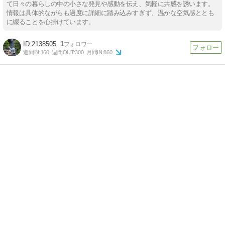
て日々の暮らしの中の小さな発見や感動を伝え、気軽に共感を誘います。
情報は具体的ながらも過度に詳細に踏み込みすぎず、温かな空気感ととも
に綴ることを心掛けています。
2138505
1
週間IN:
160
週間OUT:
300
月間IN:
860