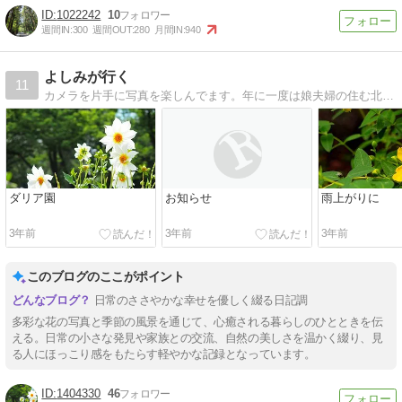
1022242
10
週間IN:
300
週間OUT:
280
月間IN:
940
よしみが行く
11
カメラを片手に写真を楽しんでます。年に一度は娘夫婦の住む北海道に遊びに行ったり 気ままな日々を綴っています
ダリア園
お知らせ
雨上がりに
3年前
3年前
3年前
このブログのここがポイント
日常のささやかな幸せを優しく綴る日記調
多彩な花の写真と季節の風景を通じて、心癒される暮らしのひとときを伝
える。日常の小さな発見や家族との交流、自然の美しさを温かく綴り、見
る人にほっこり感をもたらす軽やかな記録となっています。
1404330
46