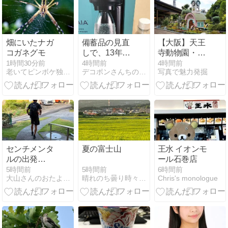
畑にいたナガ
備蓄品の見直
【大阪】天王
コガネグモ
しで、13年ぶ
寺動物園・あ
りにソーダス
れこれ
1時間30分前
4時間前
4時間前
老いてピンボケ独り言
デコポンさんちの家族日記
写真で魅力発掘
トリームを購
（2026/08）
入。
センチメンタ
夏の富士山
王水 イオンモ
ルの出発
ール石巻店
式！！
5時間前
5時間前
6時間前
晴れのち曇り時々Ameブロ
大山さんのおたより。
Chris's monologue