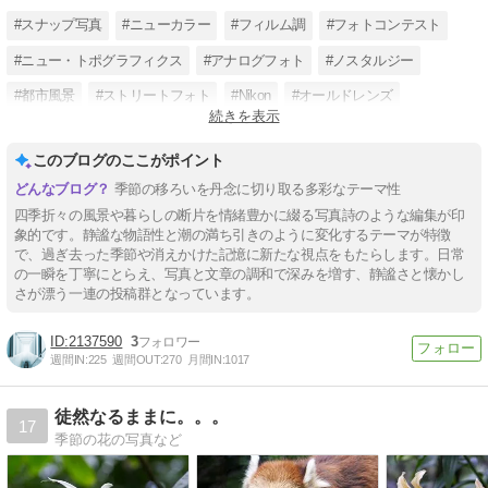
#スナップ写真
#ニューカラー
#フィルム調
#フォトコンテスト
#ニュー・トポグラフィクス
#アナログフォト
#ノスタルジー
#都市風景
#ストリートフォト
#Nikon
#オールドレンズ
続きを表示
#リミナルスペース
このブログのここがポイント
季節の移ろいを丹念に切り取る多彩なテーマ性
四季折々の風景や暮らしの断片を情緒豊かに綴る写真詩のような編集が印
象的です。静謐な物語性と潮の満ち引きのように変化するテーマが特徴
で、過ぎ去った季節や消えかけた記憶に新たな視点をもたらします。日常
の一瞬を丁寧にとらえ、写真と文章の調和で深みを増す、静謐さと懐かし
さが漂う一連の投稿群となっています。
2137590
3
週間IN:
225
週間OUT:
270
月間IN:
1017
徒然なるままに。。。
17
季節の花の写真など