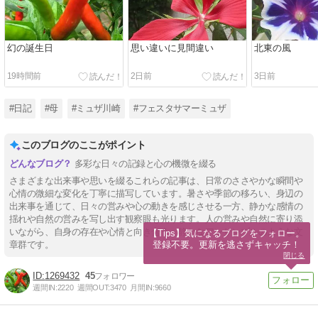
幻の誕生日
思い違いに見間違い
北東の風
19時間前
2日前
3日前
#日記
#母
#ミュザ川崎
#フェスタサマーミュザ
このブログのここがポイント
多彩な日々の記録と心の機微を綴る
さまざまな出来事や思いを綴るこれらの記事は、日常のささやかな瞬間や
心情の微細な変化を丁寧に描写しています。暑さや季節の移ろい、身辺の
出来事を通じて、日々の営みや心の動きを感じさせる一方、静かな感情の
揺れや自然の営みを写し出す観察眼も光ります。人の営みや自然に寄り添
いながら、自身の存在や心情と向き合う、静かなアンサンブルのような文
【Tips】気になるブログをフォロー。

登録不要。更新を逃さずキャッチ！
章群です。
閉じる
1269432
45
週間IN:
2220
週間OUT:
3470
月間IN:
9660