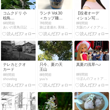
コムクドリ 小
ランチ Vol.30
【役者オーデ
椋鳥
＜カップ麺い
ィション写
2026.7.24
ろいろ・・・
真】舞台｜大
6時間前
7時間前
8時間前
あいの里鳥日記 ver2
旅は道連れ 美味しい記憶！
大阪のメイクアップ＆フォトスタジオ
サッポロ一番
阪市・心斎
系＞
橋・フォトス
タジオ
テレカとクオ
只今、夏の天
真夏の浅草へ♪
カード
王山
8時間前
8時間前
8時間前
りぼんのフォトアルバム
shovelog
yuu's