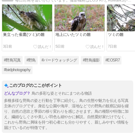
毎日野鳥を追いかけています。撮影機材はEOS R7とR6Mark3が中心です。その他とLUMIX GX7 Mark2も使っています。
巣立った雀鷹(ツミ)の雛
地上にいたツミの雛
ツミの雛
3日前
5日前
7日前
#野鳥写真
#野鳥
#バードウォッチング
#野鳥撮影
#EOSR7
#birdphotography
このブログのここがポイント
鳥の多彩な姿とそれにまつわる物語
多種多様な野鳥の姿と行動を丁寧に紹介し、鳥の生態や魅力を伝える写真
主体のブログです。身近な公園や海岸、湿地などでの野鳥の観察記録を綴
り、自然の息吹と季節の移り変わりを感じさせます。鳥の種類や特徴に加
え、繊細なしぐさや美しい羽色も細やかに解説。自然愛好家だけでなく、
これから野鳥に興味を持つ初心者にも分かりやすく、親しみやすい情報を
届けているのが特徴です。