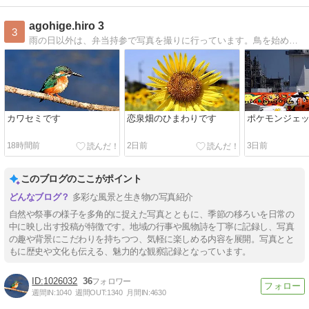
agohige.hiro 3
3
雨の日以外は、弁当持参で写真を撮りに行っています。鳥を始め、景色、飛行機、電車等を撮っています。
カワセミです
恋泉畑のひまわりです
ポケモンジェ
18時間前
2日前
3日前
このブログのここがポイント
多彩な風景と生き物の写真紹介
自然や祭事の様子を多角的に捉えた写真とともに、季節の移ろいを日常の
中に映し出す投稿が特徴です。地域の行事や風物詩を丁寧に記録し、写真
の趣や背景にこだわりを持ちつつ、気軽に楽しめる内容を展開。写真とと
もに歴史や文化も伝える、魅力的な観察記録となっています。
1026032
36
週間IN:
1040
週間OUT:
1340
月間IN:
4630