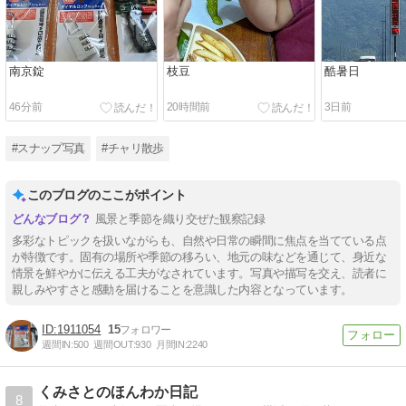
南京錠
枝豆
酷暑日
46分前
20時間前
3日前
#スナップ写真
#チャリ散歩
このブログのここがポイント
風景と季節を織り交ぜた観察記録
多彩なトピックを扱いながらも、自然や日常の瞬間に焦点を当てている点
が特徴です。固有の場所や季節の移ろい、地元の味などを通じて、身近な
情景を鮮やかに伝える工夫がなされています。写真や描写を交え、読者に
親しみやすさと感動を届けることを意識した内容となっています。
1911054
15
週間IN:
500
週間OUT:
930
月間IN:
2240
くみさとのほんわか日記
8