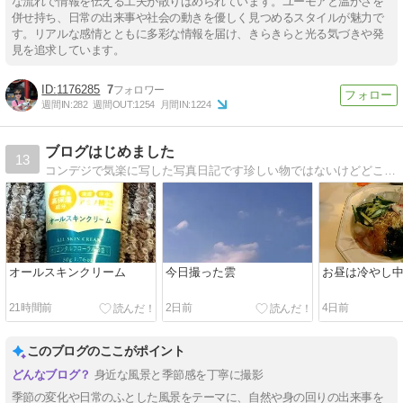
な流れで情報を伝える工夫が散りばめられています。ユーモアと温かさを
併せ持ち、日常の出来事や社会の動きを優しく見つめるスタイルが魅力で
す。リアルな感情とともに多彩な情報を届け、きらきらと光る気づきや発
見を追求しています。
1176285
7
週間IN:
282
週間OUT:
1254
月間IN:
1224
ブログはじめました
13
コンデジで気楽に写した写真日記です珍しい物ではないけどどこにでも有る物ですが見てください
オールスキンクリーム
今日撮った雲
お昼は冷やし
21時間前
2日前
4日前
このブログのここがポイント
身近な風景と季節感を丁寧に撮影
季節の変化や日常のふとした風景をテーマに、自然や身の回りの出来事を