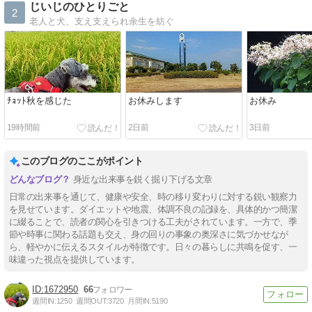
じいじのひとりごと
2
老人と犬、支え支えられ余生を紡ぐ
ﾁｮｯﾄ秋を感じた
お休みします
お休み
19時間前
2日前
3日前
このブログのここがポイント
身近な出来事を鋭く掘り下げる文章
日常の出来事を通じて、健康や安全、時の移り変わりに対する鋭い観察力
を見せています。ダイエットや地震、体調不良の記録を、具体的かつ簡潔
に綴ることで、読者の関心を引きつける工夫がされています。一方で、季
節や時事に関わる話題も交え、身の回りの事象の奥深さに気づかせなが
ら、軽やかに伝えるスタイルが特徴です。日々の暮らしに共鳴を促す、一
味違った視点を提供しています。
1672950
66
週間IN:
1250
週間OUT:
3720
月間IN:
5190