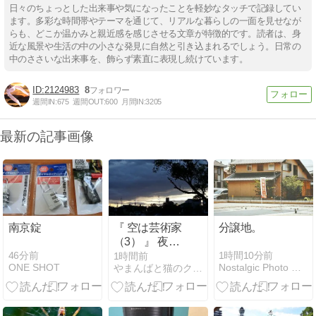
日々のちょっとした出来事や気になったことを軽妙なタッチで記録してい
ます。多彩な時間帯やテーマを通じて、リアルな暮らしの一面を見せなが
らも、どこか温かみと親近感を感じさせる文章が特徴的です。読者は、身
近な風景や生活の中の小さな発見に自然と引き込まれるでしょう。日常の
中のささいな出来事を、飾らず素直に表現し続けています。
2124983
8
週間IN:
675
週間OUT:
600
月間IN:
3205
最新の記事画像
南京錠
『 空は芸術家
分譲地。
（3） 』 夜明
けを告げ
46分前
1時間10分前
1時間前
ONE SHOT
Nostalgic Photo Diary
やまんばと猫のクーちゃん | 小さな花壇と、五匹の猫の物語
て・・・空