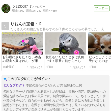
2130097
7
週間IN:
960
週間OUT:
780
月間IN:
4650
りおんの宝箱・２
5
たくさんの動物たちと暮らすのが子供のころからの夢でした。現在はふたりのわんこと、ふたりの鳥さんとたくさんのめだか達と金魚がいます。多肉植物、DIY、実家リノベーションなど、いろいろ楽しんでいます。
お部屋に戻りたくない本当
枝豆をいただくときは真剣
だっこしよう
の理由＆夏はわんこが床に
です！順番に鞘から出して
天になるのは
のめり込みます＆めだかさ
いただきます＆運命の出会
すの合図なの
18時間前
2日前
3日前
んの卵、おめめが確認でき
い！？欲しかっためだかさ
ニシさんたち
るものが増えました！＆卵
んの卵が届きました！＆本
す！＆本日開
を抱えた深海めだかちゃん
日開花のサボテンのお花と
ンのお花たち
このブログのここがポイント
ハイビスカス
季節の変化やこだわりが光る趣味の工房
多彩なステージで展開される暮らしの記録は、趣味や園芸、愛玩動物への
愛情を詰め込んだ日常の風景です。飼育や園芸の工夫、ちょっとした工房
作業の様子など、自らの手を動かしながら、自然と共にある生活を楽しむ
姿勢が伝わります。心温まる瞬間や発見の数々は、見ているだけで温もり
と新しいアイデアが自然に湧き上がる設計となっています。