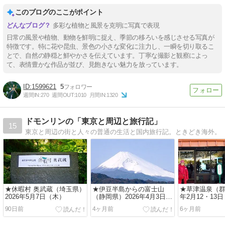
このブログのここがポイント
多彩な植物と風景を克明に写真で表現
日常の風景や植物、動物を鮮明に捉え、季節の移ろいを感じさせる写真が
特徴です。特に花や昆虫、景色の小さな変化に注力し、一瞬を切り取るこ
とで、自然の静穏と鮮やかさを伝えています。丁寧な撮影と観察によっ
て、表情豊かな作品が並び、見飽きない魅力を放っています。
1599621
5
週間IN:
270
週間OUT:
1010
月間IN:
1320
ドモンリンの「東京と周辺と旅行記」
15
東京と周辺の街と人々の普通の生活と国内旅行記。ときどき海外。
★休暇村 奥武蔵（埼玉県）
★伊豆半島からの富士山
★草津温泉（群
2026年5月7日（木）
（静岡県）2026年4月3日
年2月12・13
（金）
90日前
4ヶ月前
6ヶ月前