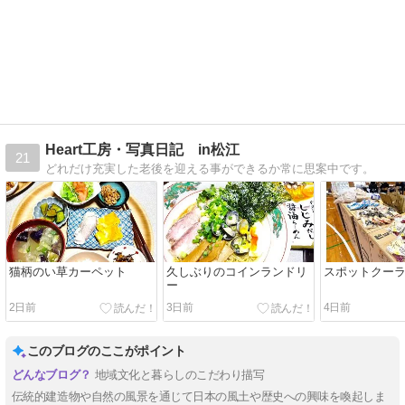
Heart工房・写真日記 in松江
21
どれだけ充実した老後を迎える事ができるか常に思案中です。
猫柄のい草カーペット
久しぶりのコインランドリ
スポットクー
ー
2日前
3日前
4日前
このブログのここがポイント
地域文化と暮らしのこだわり描写
伝統的建造物や自然の風景を通じて日本の風土や歴史への興味を喚起しま