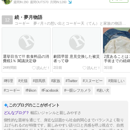
週間IN:
290
週間OUT:
570
月間IN:
1260
続・夢月物語
12
コーギー 夢♂月♀の想い出とコーギー天（てん）と家族の物語。実家の父母闘病介護の記録。
選挙目当て!!! 飲食料品の消
劇団早苗 意見交換した被災
2度あることは
費税1％ 閣議決定😅
者って😅
手術までの経緯
24時間前
2日前
3日前
#料理
#犬猫
#群馬県
#家族
#Twitter
#スヌーピー
#美味しい
#コーギー
#Nikon
#Facebook
#一眼レフカメラ
#迷い犬
このブログのここがポイント
幅広いジャンルと親しみやすさ
個性的な題材を通じて、身近な話題から社会的関心までバランスよく取り
上げられるのが特徴です。親しみやすい語り口と共感を呼ぶ視点で、自然