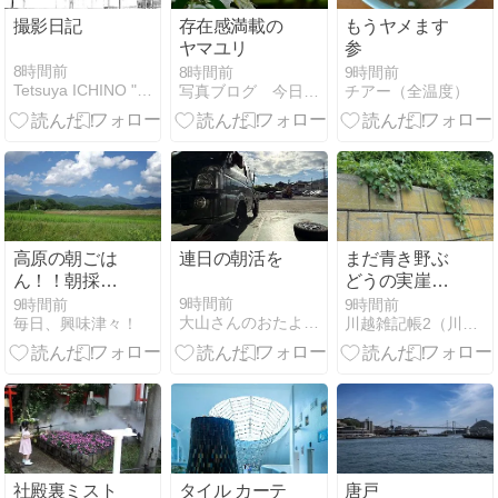
撮影日記
存在感満載の
もうヤメます
ヤマユリ
参
8時間前
8時間前
9時間前
Tetsuya ICHINO " M o m e n t "
写真ブログ 今日の一枚
チアー（全温度）
高原の朝ごは
連日の朝活を
まだ青き野ぶ
ん！！朝採れ
どうの実崖の
とうもろこし
下（仙波氷川
9時間前
9時間前
9時間前
大山さんのおたより。
毎日、興味津々！
川越雑記帳2（川越見て歩き）
が最高のごち
神社裏）
そう！！
社殿裏ミスト
タイル カーテ
唐戸