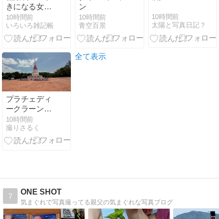
きになる女の
ン
子（川越八幡
10時間前
10時間前
10時間前
太陽と写真日記？
いろいろ雑記帳
青空百景
宮）
全て表示
プラチェディ
ークラーンナ
ーム
10時間前
撮りさるく
ONE SHOT
7
気まぐれで写真撮ってる親父の気まぐれな写真ブログ