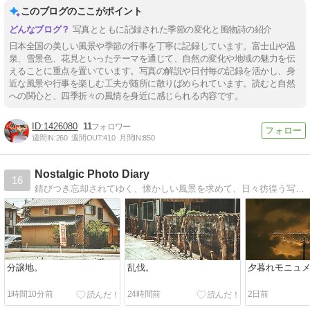
このブログのここがポイント
写真とともに記録された季節の変化と風物詩の紹介
日本全国の美しい風景や季節の行事を丁寧に記録しています。富士山や温
泉、雪景色、花見といったテーマを通じて、自然の変化や地域の魅力を伝
えることに重点を置いています。写真の解説や日付毎の記録を活かし、身
近な風景や行事を楽しむ工夫が随所に散りばめられています。読むと自然
への関心と、四季折々の風情を身近に感じられる内容です。
1426080
11
週間IN:
260
週間OUT:
410
月間IN:
850
Nostalgic Photo Diary
16
錆びつき忘却されてゆく、懐かしい風景を求めて、日々彷徨う写真日記。
分譲地。
乱伐。
夕暮れモニュ
1時間10分前
24時間前
2日前