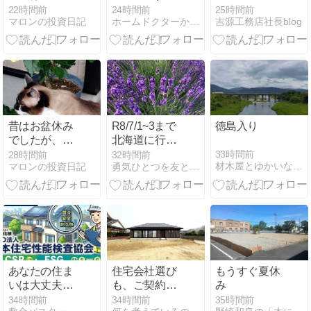
コサミンアク
22時間前
24時間前
25時間前
マロンの投資日記
ホームドクターかいしん君が行く！！
吉源工務店社長blog
ティブ」届く
みたい
昔はお盆休み
R8/7/1~3まで
徳島入り
でしたが、個
北海道に行き
人事業主で毎
ました
33時間前
28時間前
32時間前
材木屋とゆかいな仲間
マロンの投資日記
勇気ひとつを友として
日が日曜日
あなたの住ま
住宅会社選び
もうすぐ夏休
いは大丈夫？
も、ご契約〜
み
専門家が教え
完成までも、
34時間前
34時間前
35時間前