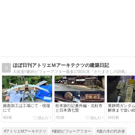
ほぼ日刊アトリエＭアーキテクツの建築日記
9
大改造!!劇的ビフォーアフター最多17回出演『さだまさしの詩島』ポツンと一軒家と大改造!!劇的ビフォーアフター初コラボ番組担当。静岡から自然素材の住まいづくり新築リフォーム周辺の出来事を写真解説で紹介する住まいの歳時記 島の匠
曲面加工は工場にて・現場
松本旅行記番外編・北杜市
東静岡ガンダ
にて
と日本酒七賢
解体まで追い続
年前
4日前
7日前
15日前
#アトリエMアーキテクツ
#劇的ビフォーアフター
#森の木の代弁者