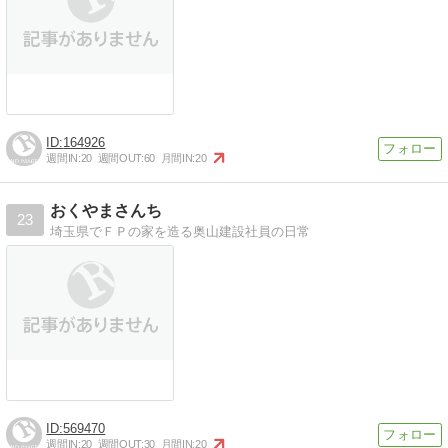
164926
週間IN:
20
週間OUT:
60
月間IN:
20
おくやまさんち
23
埼玉県でＦＰの家を造る奥山建設社員の日常
569470
週間IN:
20
週間OUT:
30
月間IN:
20