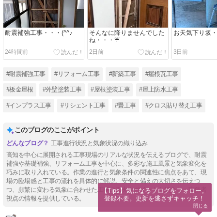
耐震補強工事・・・(^^♪
そんなに降りませんでした
お天気下り坂・・
ね・・・☔
24時間前
2日前
3日前
#耐震補強工事
#リフォーム工事
#新築工事
#屋根瓦工事
#板金屋根
#外壁塗装工事
#屋根塗装工事
#屋上防水工事
#インプラス工事
#リシェント工事
#畳工事
#クロス貼り替え工事
このブログのここがポイント
工事進行状況と気象状況の織り込み
高知を中心に展開される工事現場のリアルな状況を伝えるブログで、耐震
補強や基礎補強、リフォーム工事を中心に、多彩な施工風景と気象変化を
巧みに取り入れている。作業の進行と気象条件の関連性に焦点をあて、現
場の臨場感と工事の流れを具体的に解説。安全と備えの大切さを伝えつ
つ、頻繁に変わる気象に合わせた工事の工夫やポイントも紹介し、実務者
【Tips】気になるブログをフォロー。

登録不要。更新を逃さずキャッチ！
視点の情報を提供している。
閉じる