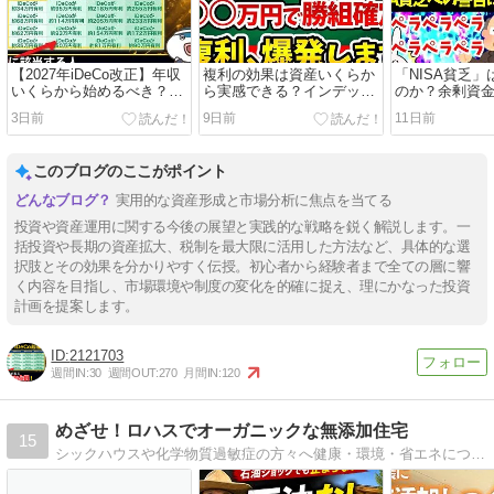
【2027年iDeCo改正】年収
複利の効果は資産いくらか
「NISA貧乏
いくらから始めるべき？40
ら実感できる？インデック
のか？余剰資
代・50代・60代を20パター
ス投資の「爆発ライン」と
の全力投資を
3日前
9日前
11日前
ンで徹底比較
持ち出し0の目安を解説
このブログのここがポイント
実用的な資産形成と市場分析に焦点を当てる
投資や資産運用に関する今後の展望と実践的な戦略を鋭く解説します。一
括投資や長期の資産拡大、税制を最大限に活用した方法など、具体的な選
択肢とその効果を分かりやすく伝授。初心者から経験者まで全ての層に響
く内容を目指し、市場環境や制度の変化を的確に捉え、理にかなった投資
計画を提案します。
2121703
週間IN:
30
週間OUT:
270
月間IN:
120
めざせ！ロハスでオーガニックな無添加住宅
15
シックハウスや化学物質過敏症の方々へ健康・環境・省エネについて究極を目指します