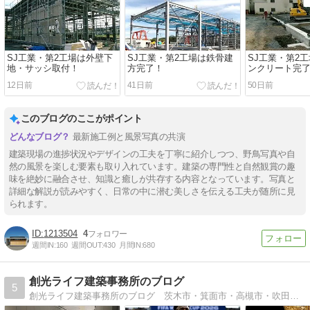
SJ工業・第2工場は外壁下
SJ工業・第2工場は鉄骨建
SJ工業・第2
地・サッシ取付！
方完了！
ンクリート完
12日前
41日前
50日前
このブログのここがポイント
最新施工例と風景写真の共演
建築現場の進捗状況やデザインの工夫を丁寧に紹介しつつ、野鳥写真や自
然の風景を楽しむ要素も取り入れています。建築の専門性と自然観賞の趣
味を絶妙に融合させ、知識と癒しが共存する内容となっています。写真と
詳細な解説が読みやすく、日常の中に潜む美しさを伝える工夫が随所に見
られます。
1213504
4
週間IN:
160
週間OUT:
430
月間IN:
680
創光ライフ建築事務所のブログ
5
創光ライフ建築事務所のブログ 茨木市・箕面市・高槻市・吹田市を中心に皆様から信頼されるを目指す住宅リフォーム会社のブログです。