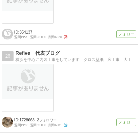
354137
週間IN:
20
週間OUT:
0
月間IN:
20
Refive 代表ブログ
26
横浜を中心に内装工事をしています クロス壁紙 床工事 大工工事お任せあれ
1728668
2
週間IN:
18
週間OUT:
0
月間IN:
81