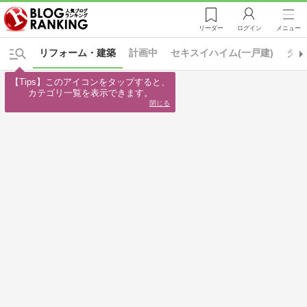
リーダー
ログイン
メニュー
リフォーム・建築
計画中
セキスイハイム(一戸建)
タマ
【Tips】このアイコンをタップすると、

カテゴリ一覧を表示できます。
閉じる