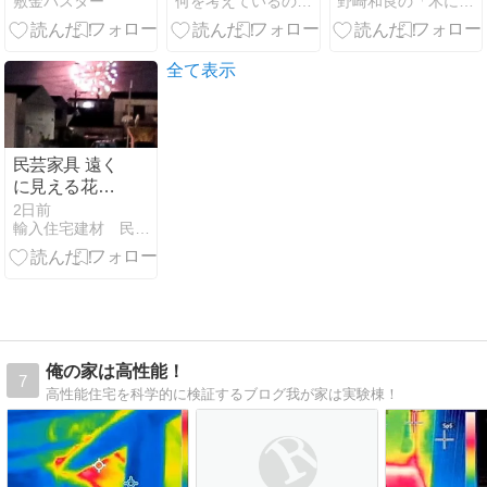
敷金バスター
何を考えているの！？松下社長
野崎和良の「木になる独り言」
る「NPO法人
長い旅・・・
日本住宅性能
最後は笑顔♪
検査協会」公
【1】
式YouTubeCH
全て表示
民芸家具 遠く
に見える花火
スマホの写真
2日前
輸入住宅建材 民芸家具 山あり谷あり
俺の家は高性能！
7
高性能住宅を科学的に検証するブログ我が家は実験棟！