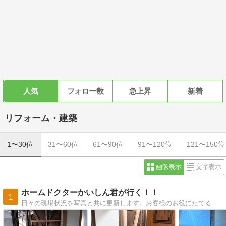
人気
フォロー数
急上昇
新着
リフォーム・建築
1〜30位
31〜60位
61〜90位
91〜120位
121〜150位
画像表示
文字表示
ホームドクターかいしん君が行く！！
1
日々の現場状況を写真と共に更新します。お客様のお役にたてる情報が発信できれば幸いです（＾＾）