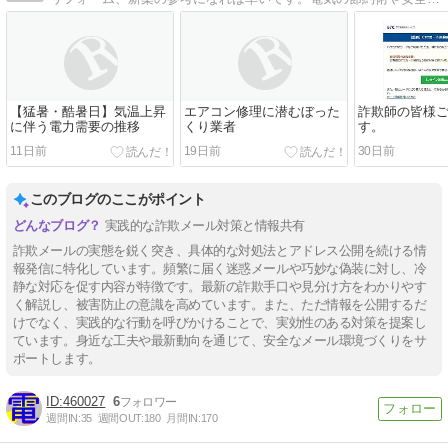
【猛暑・酷暑日】気温上昇
エアコン修理に潜むぼった
詐欺師の皆様
に伴う電力需要の推移
くり業者
す。
11日前
19日前
30日前
このブログのここがポイント
実践的な詐欺メール対策と情報共有
詐欺メールの実態を鋭く突き、具体的な対処法とアドレス公開を続ける情
報発信に特化しています。頻繁に届く迷惑メールや巧妙な偽装に対し、冷
静な対応を促す内容が特徴です。最新の詐欺手口や見分け方をわかりやす
く解説し、被害防止の意識を高めています。また、ただ情報を公開するだ
けでなく、実践的な行動を呼びかけることで、実効性のある対策を提案し
ています。身近な工夫や最新動向を通じて、安全なメール環境づくりをサ
ポートします。
460027
6
週間IN:
35
週間OUT:
180
月間IN:
170