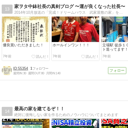
家ヲタ中鉢社長の真剣ブログ 〜運が良くなった社長〜
13
2014年10月放送の「完成！ドリームハウス 武家屋敷の家」を施工した会社です！
優良賞いただきました！
ホールインワン！！！
立場駅 徒歩１
ト造ってます
7年前
7年前
7年前
55354
1
週間IN:
30
週間OUT:
80
月間IN:
140
最高の家を建てるぞ！！
14
絶対に後悔しない家を作るためのノウハウについてまとめます