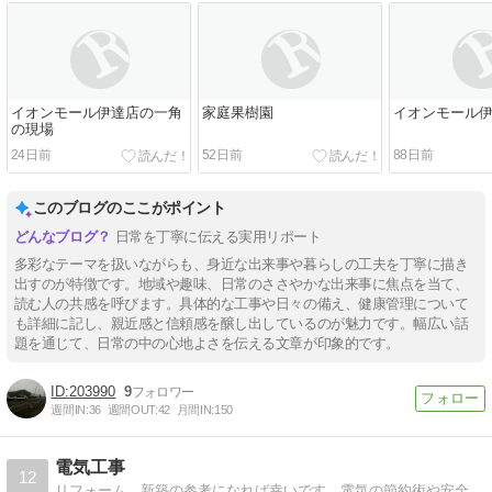
イオンモール伊達店の一角
家庭果樹園
イオンモール
の現場
24日前
52日前
88日前
このブログのここがポイント
日常を丁寧に伝える実用リポート
多彩なテーマを扱いながらも、身近な出来事や暮らしの工夫を丁寧に描き
出すのが特徴です。地域や趣味、日常のささやかな出来事に焦点を当て、
読む人の共感を呼びます。具体的な工事や日々の備え、健康管理について
も詳細に記し、親近感と信頼感を醸し出しているのが魅力です。幅広い話
題を通じて、日常の中の心地よさを伝える文章が印象的です。
203990
9
週間IN:
36
週間OUT:
42
月間IN:
150
電気工事
12
リフォーム、新築の参考になれば幸いです。電気の節約術や安全などもご紹介しています。電気工事のご相談もどうぞ