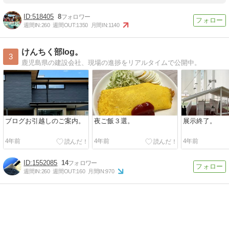
518405
8
週間IN:
260
週間OUT:
1350
月間IN:
1140
けんちく部log。
3
鹿児島県の建設会社、現場の進捗をリアルタイムで公開中。
ブログお引越しのご案内。
夜ご飯３選。
展示終了。
4年前
4年前
4年前
1552085
14
週間IN:
260
週間OUT:
160
月間IN:
970