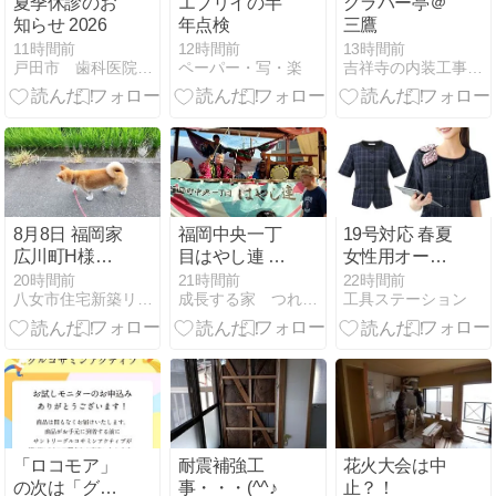
夏季休診のお
エブリイの半
グラバー亭＠
知らせ 2026
年点検
三鷹
11時間前
12時間前
13時間前
戸田市 歯科医院開業ブログ
ペーパー・写・楽
吉祥寺の内装工事屋ｶｻﾊﾗ装美社長
8月8日 福岡家
福岡中央一丁
19号対応 春夏
広川町H様住
目はやし連 ～
女性用オーバ
宅新築工事の
上福岡七夕祭
ーブラウスの
20時間前
21時間前
22時間前
八女市住宅新築リフォーム江田建設専務日記
成長する家 つれづれ日記
工具ステーション
システムバス
り・初日～
詳細レビュー
TOTOシンラ
組付
「ロコモア」
耐震補強工
花火大会は中
の次は「グル
事・・・(^^♪
止？！