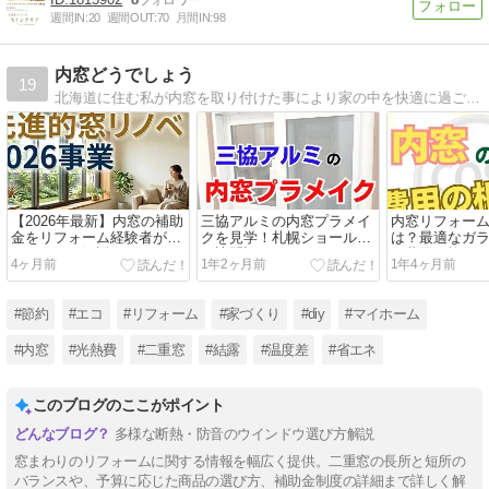
週間IN:
20
週間OUT:
70
月間IN:
98
内窓どうでしょう
19
北海道に住む私が内窓を取り付けた事により家の中を快適に過ごせるようになりました。 窓際の寒さや結露、外の騒音に日々お悩みのアナタに是非コスパ最高の内窓をオススメします。 在宅時間の多い昨今、少しでも安らぎのある我が家になりますように。
【2026年最新】内窓の補助
三協アルミの内窓プラメイ
内窓リフォー
金をリフォーム経験者がわ
クを見学！札幌ショールー
は？最適なガ
かりやすく解説
ム訪問記
と費用を抑え
4ヶ月前
1年2ヶ月前
1年4ヶ月前
#節約
#エコ
#リフォーム
#家づくり
#diy
#マイホーム
#内窓
#光熱費
#二重窓
#結露
#温度差
#省エネ
このブログのここがポイント
多様な断熱・防音のウインドウ選び方解説
窓まわりのリフォームに関する情報を幅広く提供。二重窓の長所と短所の
バランスや、予算に応じた商品の選び方、補助金制度の詳細まで詳しく解