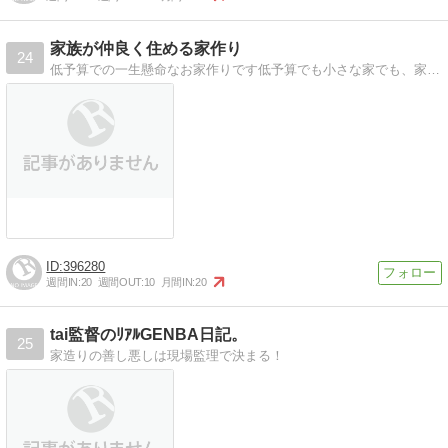
家族が仲良く住める家作り
24
低予算での一生懸命なお家作りです低予算でも小さな家でも、家族が仲良く住める家作りを目指して家作りを楽しんでいます
396280
週間IN:
20
週間OUT:
10
月間IN:
20
tai監督のﾘｱﾙGENBA日記。
25
家造りの善し悪しは現場監理で決まる！