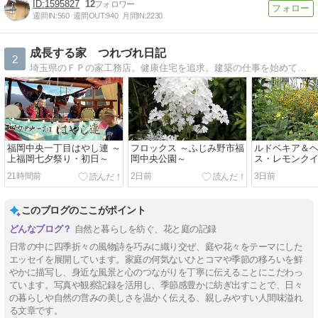
1595827
12
週間IN:
560
週間OUT:
940
月間IN:
2230
成長する家 つれづれ日記
2
埼玉県のＦＰの家工務店。健康住宅を追求。建築の仕事を始めて３０余年。納得のいく家づくりを目指して日夜奮闘中。
福岡中央一丁目はやし連 ～
フロックス ～ふじみ野市福
ルドベキア＆
上福岡七夕祭り・初日～
岡中央公園～
ス・レモンク
21時間前
2日前
3日前
このブログのここがポイント
自然と暮らしを紡ぐ、花と庭の記録
日常の中に四季折々の風物詩を巧みに織り交ぜ、庭や花々をテーマにした
エッセイを展開しています。家庭の何気ないひとコマや季節の移ろいを鮮
やかに描写し、身近な風景と心のつながりを丁寧に伝えることにこだわっ
ています。写真や観察記録を活用し、季節感豊かに紡ぎ出すことで、日々
の暮らしや自然の営みの美しさを温かく伝える、親しみやすい人間味溢れ
る文章です。