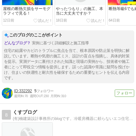
屋根の断熱欠損をサーモグ
やったつもり」の施工、本
断熱等級6でも
ラフィで見る！
当に大丈夫ですか？
12日前
18日前
64日前
このブログのここがポイント
実例に基づく詳細解説と施工指導
住宅の結露やカビのトラブルに焦点を当て、根本原因や防止策を明快に解
説しています。断熱や気密の施工ミス、設計の盲点を指摘し、具体的対策
を提示。実測データに裏付けされた知識と現場の実例から、技術者や施工
者にとって即役立つ情報を提供します。誤った認識や常識に疑問を投げか
け、住まいの快適性と耐久性を確保するための重要なヒントを伝える内容
です。
332292
5
週間IN:
70
週間OUT:
230
月間IN:
310
くすブログ
8
(有)楠建築設計事務所のblogです。冷暖房機器に頼らないエコ住宅の話題や、スタッフの近況も気ままに綴っていきます。