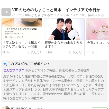
VIPのためのちょこっと風水 インテリアで今日から開運！！
18
パルナス姉妹がお届けするオフィシャルブログです。笑顔広がる風水インテリアそして開運ライフをお届け致します。
「実は決まっている風水イ
環境があなたの未来を作り
今週のちょこ
ンテリア」セミナー開催
ます！！
3日前
3日前
7日前
このブログのここがポイント
風水とデザインの融合、身近な暮らし改善提案
風水を軸にした住空間の整え方を多角的に紹介しています。女性の心配り
やデザイン力を活かした具体的なリフォーム事例や、季節ごとの暮らしの
工夫を取り上げ、元気と笑顔を引き出す住まいのコツを伝えます。快適さ
と運気アップを追求しつつ、日常の中で実践できるちょっとしたアイデア
や気づきを提供しています。読者が自分の住環境を見つめ直し、実り多い
毎日を過ごすヒント満載です。
1815902
8