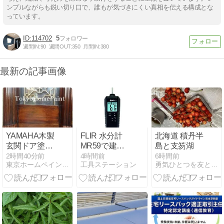
ンプルながらも鋭い切り口で、誰もが気づきにくい真相を伝える構成とな
っています。
114702
5
週間IN:
90
週間OUT:
350
月間IN:
380
最新の記事画像
YAMAHA木製
FLIR 水分計
北海道 積丹半
玄関ドア塗装
MR59で建材
島と支笏湖
お客様とご一
の水分管理が
2時間40分前
4時間前
6時間前
東京ホームペイント木製玄関ドア・家具塗装ブログ
工具ステーション
勇気ひとつを友として
緒に・・
簡単に