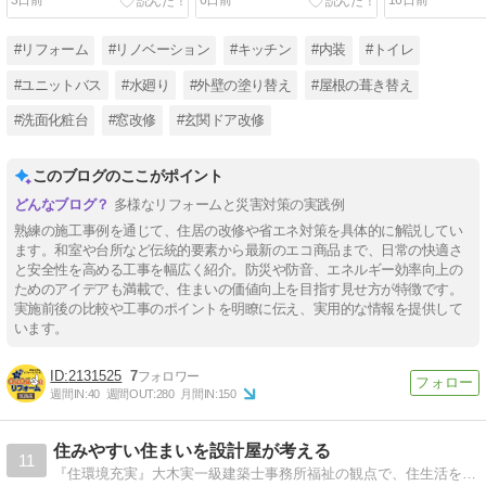
3日前
6日前
16日前
#リフォーム
#リノベーション
#キッチン
#内装
#トイレ
#ユニットバス
#水廻り
#外壁の塗り替え
#屋根の葺き替え
#洗面化粧台
#窓改修
#玄関ドア改修
このブログのここがポイント
多様なリフォームと災害対策の実践例
熟練の施工事例を通じて、住居の改修や省エネ対策を具体的に解説してい
ます。和室や台所など伝統的要素から最新のエコ商品まで、日常の快適さ
と安全性を高める工事を幅広く紹介。防災や防音、エネルギー効率向上の
ためのアイデアも満載で、住まいの価値向上を目指す見せ方が特徴です。
実施前後の比較や工事のポイントを明瞭に伝え、実用的な情報を提供して
います。
2131525
7
週間IN:
40
週間OUT:
280
月間IN:
150
住みやすい住まいを設計屋が考える
11
『住環境充実』大木実一級建築士事務所福祉の観点で、住生活を充実させていく、住環境整備を「設計屋」の立場で考える。