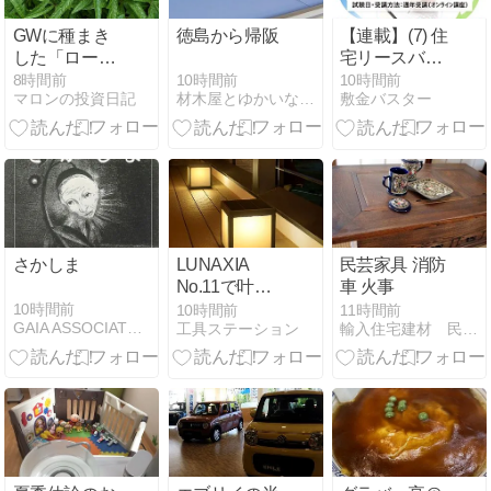
GWに種まき
徳島から帰阪
【連載】(7) 住
した「ローゼ
宅リースバッ
ル」の葉っぱ
ク適正取引講
10時間前
8時間前
10時間前
材木屋とゆかいな仲間
マロンの投資日記
敷金バスター
が大きくなり
座：第2章 事
例と教訓編
さかしま
LUNAXIA
民芸家具 消防
No.11で叶え
車 火事
る高品質ガー
10時間前
10時間前
11時間前
GAIA ASSOCIATES BLOG
工具ステーション
輸入住宅建材 民芸家具 山あり谷あり
デンライト