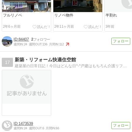
フルリノベ
リノベ物件
半割れ
2年6ヶ月前
2年11ヶ月前
3年前
84407
2
週間IN:
24
週間OUT:
136
月間IN:
112
新築・リフォーム快適住空館
17
建築屋の日常日記！今日はどんな日^-^戸建はもちろん介護リフォームやアパート建築、大型倉庫まで手掛けています。
1473539
週間IN:
24
週間OUT:
6
月間IN:
66