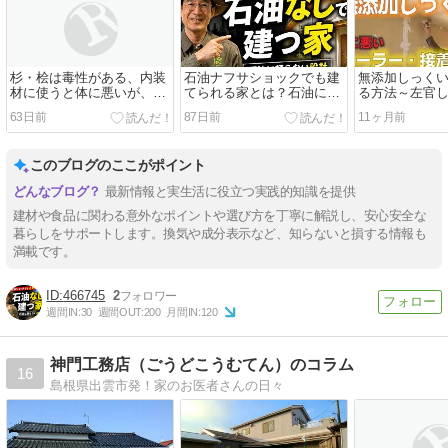
杉・桧は毒性がある、内装
石油ナフサショックでも建
無添加しっく
材に使うと体に悪いが、構
てられる家とは？石油に頼
る方法～左官
造材に使おう
らない設計
最新版
63日前
87日前
11ヶ月前
このブログのここがポイント
最新情報と実生活に役立つ実践的知識を提供
建材や食品に関わる意外なポイントや選び方を丁寧に解説し、安心安全な
暮らしをサポートします。換気や成分表示など、知らないと損する情報も
満載です。
466745
2
週間IN:
30
週間OUT:
200
月間IN:
120
神門工務店（ごうどこうむてん）のコラム
16
島根県出雲市発！家のお医者さんの日々