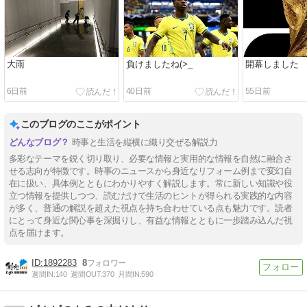
大雨
負けましたね(>_
開幕しました
6日前
40日前
55日前
このブログのここがポイント
時事と生活を縦横に織り交ぜる解説力
多彩なテーマを鋭く切り取り、必要な情報と実用的な情報を自然に融合さ
せる志向が特徴です。時事のニュースから身近なリフォーム例まで変幻自
在に扱い、具体例とともにわかりやすく解説します。常に新しい知識や役
立つ情報を提供しつつ、読むだけで生活のヒントが得られる実践的な内容
が多く、普通の解説を超えた視点を持ち合わせている点も魅力です。読者
にとって身近な関心事を深掘りし、有益な情報とともに一歩踏み込んだ視
点を届けます。
1892283
8
週間IN:
140
週間OUT:
370
月間IN:
590