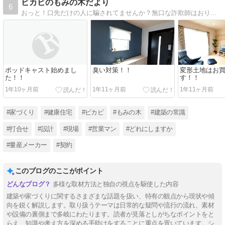
ビカビのもみの木だより
6
おっと！口先だけの人に騙されてませんか？無口な詐欺師はおりません（笑)技術屋が書く本音のブログ！裏話もたくさんあります。
ポッドキャスト始めまし
臭い対策！！
変形土地はお
た！！
す！！
1年10ヶ月前
1年11ヶ月前
1年11ヶ月前
#家づくり
#健康住宅
#ビカビ
#もみの木
#建築の常識
#打合せ
#設計
#現場
#営業マン
#どれにしますか
#量産メーカー
#契約
このブログのここがポイント
多様な取材方法と独自の視点を駆使した内容
建築や家づくりに関するさまざまな話題を扱い、特有の観点から現状や傾
向を鋭く解説します。取り扱うテーマは日常的な疑問や流行の流れ、素材
や設備の裏側まで多岐にわたります。読者が見落としがちなポイントをと
らえ、知識や考え方を深める手助けをすることに重点を置いています。シ