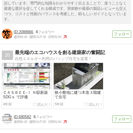
説しています。専門的な知識をわかりやすく伝えることで、迷うことなく
最適な選択を促してくれる構成です。実体験や最新の製品レビューも交え
つつ、コストと性能のバランスを考慮した、頼もしいガイドとなっていま
す。
2088966
4
週間IN:
20
週間OUT:
10
月間IN:
50
最先端のエコハウスを創る建築家の奮闘記
20
自然エネルギー利用のパッシブ住宅を提案！
ＣＡＳＢＥＥ-Ｉ Ｎ邸新築
狭小敷地に建つ木造３階建
SDGｓ で評価
て住宅
4年前
5年前
680582
6
週間IN:
20
週間OUT:
50
月間IN:
30