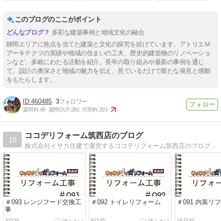
このブログのここがポイント
多彩な建築事例と地域文化の融合
静岡エリアに焦点を当てた建築と文化の探究を続けています。アトリエＭ
アーキテクツの実績や地域の住まいの工夫、歴史的建造物のリノベーショ
ンなど、多岐にわたる活動を紹介。長年の取り組みや最新の事例を通じ
て、設計の奥深さと地域の魅力を伝え、見ているだけで新たな発見と感動
をもたらします。
460485
3
週間IN:
49
週間OUT:
280
月間IN:
203
ココデリフォーム筑西店のブログ
10
株式会社イサカ住建で運営するココデリフォーム筑西店のブログです。リフォーム現場の様子や日々の出来事の他、イベントのご案内や助成金などのお得な情報もアップしています。
＃093 レンジフード交換工
＃092 トイレリフォーム
＃091 内装リ
事