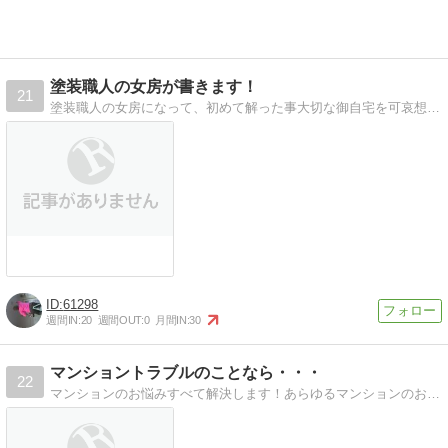
塗装職人の女房が書きます！
21
塗装職人の女房になって、初めて解った事大切な御自宅を可哀想な家にして欲しくありません。
61298
週間IN:
20
週間OUT:
0
月間IN:
30
マンショントラブルのことなら・・・
22
マンションのお悩みすべて解決します！あらゆるマンションのお悩みに、元ゼネコン出身の行政書士がお応え致します！