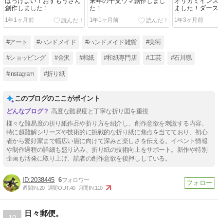
はっけよい！おすもうさん
来年の干支ウマ創作しまし
オリガミイン
創作しました！
た！
ました！ダー
編
1年1ヶ月前
1年1ヶ月前
1年3ヶ月前
#アート
#ハンドメイド
#ハンドメイド雑貨
#美術
#ショッピング
#金沢
#和紙
#和紙専門店
#工芸
#石川県
#instagram
#折り紙
このブログのここがポイント
高度な難易度と丁寧な折り図を重視
様々な難易度の折り紙作品や折り方を紹介し、創作意欲を刺激する内容。
特に超難解シリーズや技術的に挑戦的な折り紙に焦点を当てており、初心
者から愛好家まで幅広い層に向けて深みと楽しさを伝える。イベント情報
や制作過程の詳細も盛り込み、折り紙の技術向上をサポート。新作や特別
企画も活発に取り上げ、読者の創作意欲を後押ししている。
2038445
6
週間IN:
20
週間OUT:
40
月間IN:
110
日々郵便。
10