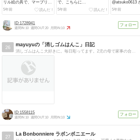
リル絵の具で、マーブリン
で、こちらに
@atsuko061
グ。..たくさん調べて、た
も..marianneDTをさせて頂
サークル始める
5年前
5年前
5年前
くさん試し、...
いてた時の、D...
も...
1728941
週間IN:
10
週間OUT:
20
月間IN:
10
mayuyuの「消しゴムはんこ」日記
26
消しゴムはんこ大好きに。毎日彫ってます。2児の母で家事の合間に毎日楽しく彫って、ヤフオクなどに出品もしています。
1558115
週間IN:
10
週間OUT:
10
月間IN:
10
La Bonbonniere ラボンボニエール
27