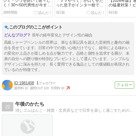
シミ・シワを防いで若々し
「ママやって」が口ぐせだ
【2026年版
く！30〜50代男性が今すぐ
った息子がインター校で変
の猛暑対策！
始めるべき紫外線対策の基
わってきた話
向け高機能日
28時間前
3日前
6日前
本
3選
このブログのここがポイント
長年の経年変化とデザイン性の融合
高級シャープペンシルの世界は、単なる筆記具を超えた芸術性と趣向の融
合を見せています。日常の中での使い心地だけでなく、経年による味わい
の変化や上品さが楽しめる点が魅力です。品格と個性を追求する層が、未
来の自分への贈り物や特別なプレゼントとして選んでいます。シンプルな
デザインに深みを持たせ、長く愛用できる逸品としての価値観が表現され
ているのが特徴です。
1981408
1
週間IN:
10
週間OUT:
120
月間IN:
10
午後のかたち
22
消しゴムはんこ・雑貨・文房具などで日常を楽しく過ごすためのブログを更新中です。