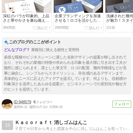
深紅のバラが印象的。上品
企業ブランディングを加速
洗練された幾
さと華やかさを兼ね備えた
させる！ロゴを活かした信
が魅力！スタ
花柄名刺デザイン☆彡
頼感あふれる名刺デザイン
かっこいい名
5時間前
29時間前
2日前
☆彡
彡
このブログのここがポイント
業種別に映える個性と実用性
多様な職種やビジネスシーンに適した名刺デザインの提案が映し出されて
おり、それぞれの業種の特徴や求められる印象を最大限に引き出す工夫が
随所に感じられます。凛とした筆文字、ロゴの配置、幾何学模様などが見
事に融合し、シンプルからスタイリッシュ、存在感のあるデザインまで、
具体的なニーズに応えたアイデアを提示しています。何よりも、信頼感や
印象深さを追求したあらゆる提案が、ビジネスシーンでの差別化や魅せ方
のヒントを提供しています。
948579
6
週間IN:
10
週間OUT:
110
月間IN:
30
Ｋａｃｏｒａｆｔ 消しゴムはんこ
19
子育てや日常から考えた図案を中心に消しゴムはんこを彫っています