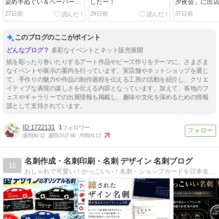
染め手ぬぐい＆ペーパービ
したー！
夕夜会」に出
ーズのカラフルスカーフ留
27日前
29日前
37日前
め
このブログのここがポイント
多彩なイベントとネット販売展開
紙を彫ったり巻いたりするアート作品やビーズ作りをテーマに、さまざま
なイベントや展示の案内を行っています。実店舗やネットショップを通じ
て、手作りの魅力や作品の制作過程を伝える工房の活動を紹介し、クリエ
イティブな表現の楽しさを伝える内容となっています。加えて、各地のフ
ェスやギャラリーでの出展情報も掲載し、趣味や文化を深めるための情報
源として支持されています。
1722131
1
週間IN:
12
週間OUT:
66
月間IN:
12
名刺作成・名刺印刷・名刺 デザイン 名刺ブログ
16
おしゃれで可愛い！かっこいい！名刺・ショップカードを日本全国へお届けします！名刺・名刺デザイン・名刺製作の【名刺広芸＆ＹＯＵ】