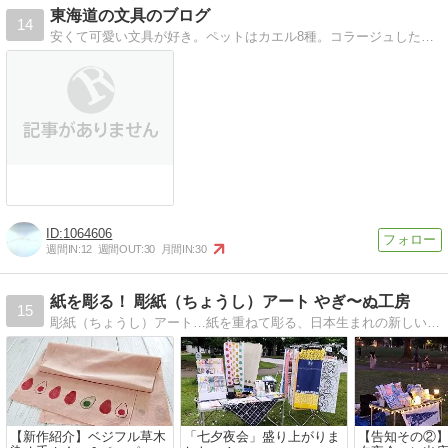
東海道の文具のブログ
14
安くて可愛い文具が好き。ペットはカエル8種。コラージュしたハガキの交換も。スマホはJOJO。グラサポ。
1064606
週間IN:
12
週間OUT:
30
月間IN:
30
紙を彫る！ 彫紙（ちょうし）アート やぎ〜ぬ工房
15
彫紙（ちょうし）アート…紙を重ねて彫る、日本生まれの新しいペーパーアート。おいしそうな作品、クスッと笑える作品をコンセプトに制作しています。
【新作紹介】ベジフル草木
「七夕夜会」盛り上がりま
【告知その②】7