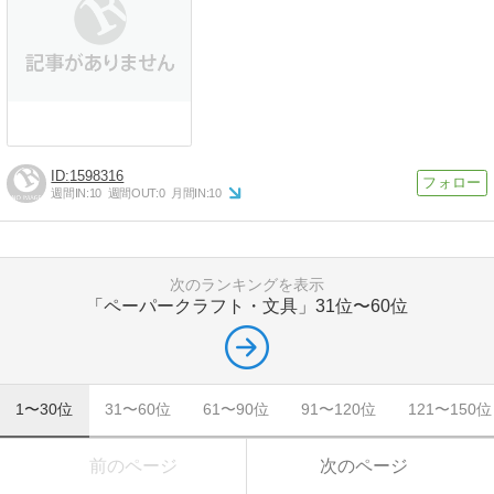
1598316
週間IN:
10
週間OUT:
0
月間IN:
10
次のランキングを表示
「ペーパークラフト・文具」
31位〜60位
1〜30位
31〜60位
61〜90位
91〜120位
121〜150位
前のページ
次のページ