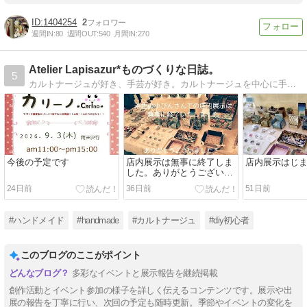
1404254
2
週間IN:
80
週間OUT:
540
月間IN:
270
Atelier Lapisazur*ものづくりな日誌。
5
カルトナージュが好き、手芸が好き。カルトナージュを中心に手作り市などに出ています。かわいいって気に入ってもらえる作品を作りたいです。よろしければ見てください！
今後の予定です
店内展示は無事に終了しま
店内展示はじ
した。ありがとうございま
した。
24日前
36日前
51日前
#ハンドメイド
#handmade
#カルトナージュ
#diy初心者
このブログのここがポイント
多彩なイベントと展示報告を継続掲載
創作活動とイベント参加の様子を詳しく伝えるコンテンツです。展示や出
展の報告を丁寧に行い、次回の予定も随時更新。季節やイベントの変化を