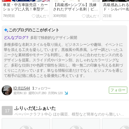
車屋・中古車販売店・カー
【高級感×シンプル】洗練
高級感あふれる
ショップに人気！車型デザ
されたデザイン名刺｜ビジ
ド・シルバー
イン名刺で第一印象を変え
ネスで信頼感を高めるスタ
ョップ・自動
7時間前
30時間前
2日前
るおすす名刺
イリッシュな名刺をご紹介
気のかっこい
このブログのここがポイント
多彩で独創的なデザイン展開
多種多様な名刺スタイルを取り揃え、ビジネスシーンや趣味、イベントに
華を添える工夫を凝らしています。黒板風や馬券風、レザー調といったユ
ニークな素材感やモチーフを利用し、各ジャンルに合わせたセンスの光る
デザインを提案。スライド式やパターン別、おしゃれなカラーリングな
ど、多彩な仕掛けや色調で個性を演出し、唯一無二の印象を与える名刺づ
くりにこだわっています。単なる情報伝達だけでなく、ビジュアルを通じ
て相手の記憶に残ることを最優先に考えています。
811544
1
週間IN:
10
週間OUT:
280
月間IN:
120
ふりぃだむふぁいた
17
ペーパークラフト中心 ほか園芸、模型など簡単なのから難しいのまで展開図は公開・非公開あわせ多数! ドールハウス小物も