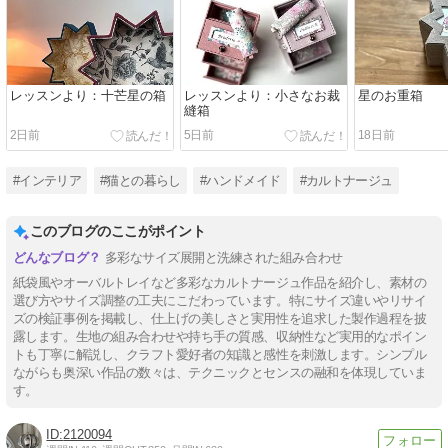
レッスンより：十芒星の箱
レッスンより：小さなお裁
星のお重箱
縫箱
2日前
5日前
18日前
#インテリア
#猫との暮らし
#ハンドメイド
#カルトナージュ
このブログのここがポイント
多彩なサイズ展開と洗練された組み合わせ
紙袋風やオーバルトレイなど多彩なカルトナージュ作品を紹介し、素材の
選び方やサイズ調整の工夫にこだわっています。特にサイズ違いやリサイ
ズの検証事例を掲載し、仕上げの美しさと実用性を追求した製作過程を披
露します。生地の組み合わせや持ち手の質感、収納性など実用的なポイン
トも丁寧に解説し、クラフト愛好者の知識と感性を刺激します。シンプル
ながらも奥深い作品の数々は、テクニックとセンスの融和を体現していま
す。
2120094