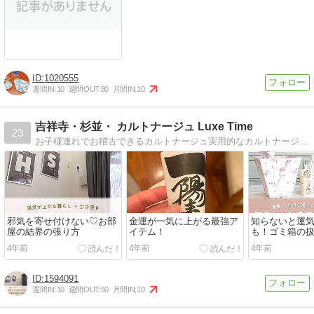
1020555
週間IN:
10
週間OUT:
80
月間IN:
10
吉祥寺・杉並・ カルトナージュ Luxe Time
23
お子様連れでお稽古できるカルトナージュ実用的なカルトナージュをご提案
邪気を寄せ付けない♡お部
金運が一気に上がる最強ア
知らないと運
屋の結界の張り方
イテム！
も！ゴミ箱の
4年前
4年前
4年前
1594091
週間IN:
10
週間OUT:
50
月間IN:
10