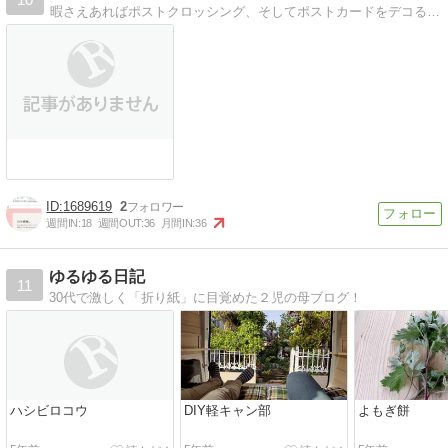
暇さえあればポストクロッシング、そしてポストカードをデコる日々。郵便をこよなく愛するpiyonneのほくほくブログです。
1689619
2
週間IN:
18
週間OUT:
36
月間IN:
36
ゆるゆる日記
11
30代で激しく「折り紙」に目覚めた２児の母ブログ！
ハシビロコウ
DIY軽キャン部
よもぎ餅