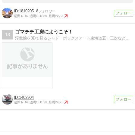
1810205
8
週間IN:
16
週間OUT:
88
月間IN:
72
ゴマチチ工房にようこそ！
13
浮世絵を3Dで見るシャドーボックスアート東海道五十三次など浮世絵を立体額絵にしています。ステレオグラムでも見られます
1402904
週間IN:
14
週間OUT:
20
月間IN:
58