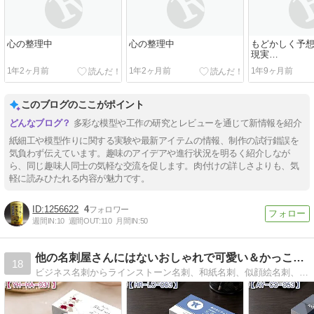
心の整理中
心の整理中
もどかしく予
現実…
1年2ヶ月前
1年2ヶ月前
1年9ヶ月前
このブログのここがポイント
多彩な模型や工作の研究とレビューを通じて新情報を紹介
紙細工や模型作りに関する実験や最新アイテムの情報、制作の試行錯誤を
気負わず伝えています。趣味のアイデアや進行状況を明るく紹介しなが
ら、同じ趣味人同士の気軽な交流を促します。肉付けの詳しさよりも、気
軽に読みひたれる内容が魅力です。
1256622
4
週間IN:
10
週間OUT:
110
月間IN:
50
他の名刺屋さんにはないおしゃれで可愛い＆かっこいい名刺を販売
18
ビジネス名刺からラインストーン名刺、和紙名刺、似顔絵名刺、その他オリジナル名刺を販売しております！