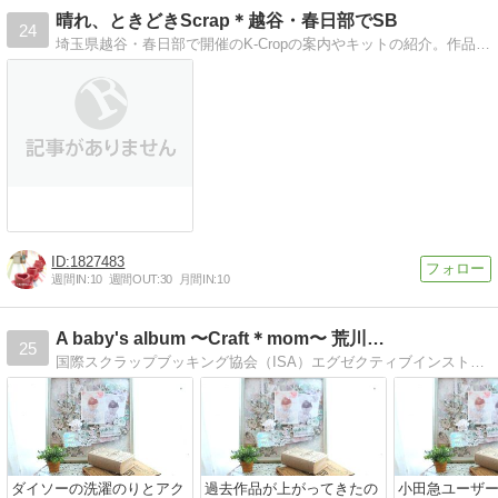
晴れ、ときどきScrap＊越谷・春日部でSB
24
埼玉県越谷・春日部で開催のK-Cropの案内やキットの紹介。作品作りのヒントやアイディア紹介も。
1827483
週間IN:
10
週間OUT:
30
月間IN:
10
A baby's album 〜Craft＊mom〜 荒川…
25
国際スクラップブッキング協会（ISA）エグゼクティブインストラクター1級。久米英美子認定スクラップブッキング講師。東京都荒川区を中心に活動中。たんぽぽ助産院で…
ダイソーの洗濯のりとアク
過去作品が上がってきたの
小田急ユーザ