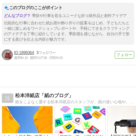
このブログのここがポイント
季節や行事を彩るユニークな折り紙作品と創作アイデア
伝統的な行事に合わせた紙お面や飾り作りの提案をはじめ、子どもたちと
一緒に楽しめるワークショップレポートや、手軽にできるクラフティング
のアイデアを丁寧に紹介しています。季節感を感じながら、自分の手で形
にする喜びを伝える内容が魅力です。
1899364
3
週間IN:
10
週間OUT:
60
月間IN:
20
松本洋紙店「紙のブログ」
21
紙をこよなく愛する松本洋紙店のスタッフが、紙の使い心地や、使用例、豆知識などドンドン発信していきます！