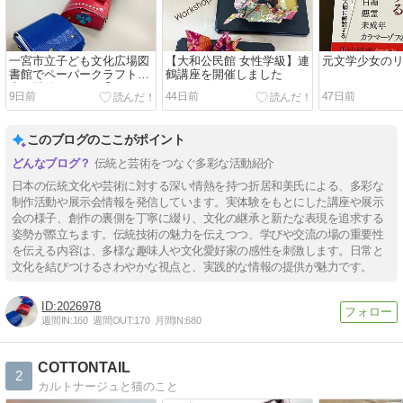
一宮市立子ども文化広場図
【大和公民館 女性学級】連
元文学少女の
書館でペーパークラフト講
鶴講座を開催しました
座を開催しました①
9日前
44日前
47日前
このブログのここがポイント
伝統と芸術をつなぐ多彩な活動紹介
日本の伝統文化や芸術に対する深い情熱を持つ折居和美氏による、多彩な
制作活動や展示会情報を発信しています。実体験をもとにした講座や展示
会の様子、創作の裏側を丁寧に綴り、文化の継承と新たな表現を追求する
姿勢が際立ちます。伝統技術の魅力を伝えつつ、学びや交流の場の重要性
を伝える内容は、多様な趣味人や文化愛好家の感性を刺激します。日常と
文化を結びつけるさわやかな視点と、実践的な情報の提供が魅力です。
2026978
週間IN:
160
週間OUT:
170
月間IN:
680
COTTONTAIL
2
カルトナージュと猫のこと