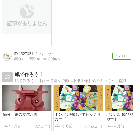
1327331
1
週間IN:
10
週間OUT:
30
月間IN:
30
紙で作ろう！
20
紙で作ろう！【作って遊んで飾れる紙工作】紙の面白さや可能性を追求。材料はほぼ紙のみ。シンプルで楽しい仕組みと仕掛けを考案。季節やテーマに合わせ子どもから大人まで楽しめる紙工作ワークショップを開催。仙台・宮城
節分「鬼の立体お面」
ポンポン飛びだすビックリ
ポンポン飛び
カード！
カード！
1年7ヶ月前
2年7ヶ月前
2年7ヶ月前