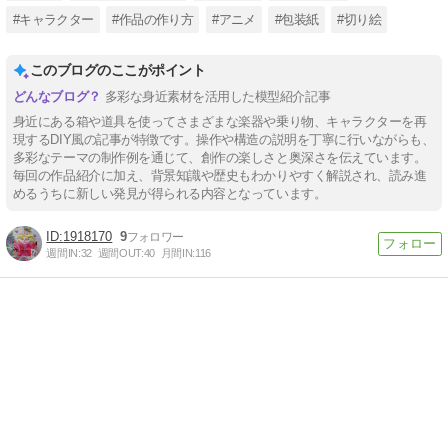
#キャラクター
#作品の作り方
#アニメ
#包装紙
#切り絵
このブログのここがポイント
多彩な身近素材を活用した模型紹介記事
身近にある箱や道具を使ってさまざまな楽器や乗り物、キャラクターを再
現するDIY風の記事が特徴です。操作や構造の説明を丁寧に行いながらも、
多彩なテーマの制作例を通じて、創作の楽しさと奥深さを伝えています。
毎回の作品紹介に加え、背景知識や歴史もわかりやすく解説され、読み進
めるうちに新しい発見が得られる内容となっています。
1918170
9
週間IN:
32
週間OUT:
40
月間IN:
116