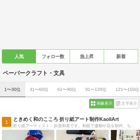
人気
フォロー数
急上昇
新着
ペーパークラフト・文具
1〜30位
31〜60位
61〜90位
91〜120位
121〜150位
画像表示
文字表示
ときめく和のこころ 折り紙アート制作KaoliArt
1
折り紙アーティスト・折居和美です。和紙で連鶴や花を制作。ちりめん「折り布」アンバサダーとして活動中！