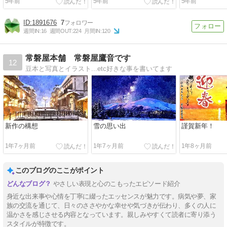
5年前
5年前
5年前
1891676
7
週間IN:
16
週間OUT:
224
月間IN:
120
常磐屋本舗 常磐屋鷹音です
12
豆本と写真とイラスト...etc好きな事を書いてます
新作の構想
雪の思い出
謹賀新年！
1年7ヶ月前
1年7ヶ月前
1年8ヶ月前
このブログのここがポイント
やさしい表現と心のこもったエピソード紹介
身近な出来事や心情を丁寧に綴ったエッセンスが魅力です。病気や夢、家
族の交流を通じて、日々のささやかな幸せや気づきが伝わり、多くの人に
温かさを感じさせる内容となっています。親しみやすくて読者に寄り添う
スタイルが特徴です。