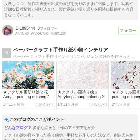
反映しつつ、制作の裏側や出展の喜びをありのままに伝播します。写真や
詳細な日程情報が盛り込まれ、製作意欲と振り返りを同時に提供する内容
となっています。
1895444
3
週間IN:
60
週間OUT:
40
月間IN:
280
ペーパークラフト手作り紙小物インテリア
6
ペーパークラフト手作りインテリアパリジェンヌ好みを作ろうと思ったらできる紙小物インテリア
★アクリル画塗り絵２花
★アクリル画塗り絵２
★アクリル画塗り絵
Acrylic painting coloring２
Acrylic painting coloring２
painting colorin
1年11ヶ月前
1年11ヶ月前
2年3ヶ月前
このブログのここがポイント
多彩な絵画と工作のアイデアを紹介
アクリル絵の具を使った塗り絵や、手軽な花作りの方法など、創造力を刺