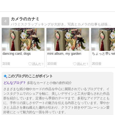
カメラのカナミ
4
バラとスクラッブッキングが大好き。写真とカメラの仕事も頑張っています。手作りカードの販売をしています。新商品も続々登場します。
dancing card, dogs
mini album, my garden
ちょっと早いwint
2日前
10日前
20日前
このブログのここがポイント
多彩なカードと小物の創作紹介
さまざまな紙小物やカードの作品を中心に展開されているブログです。イ
ンスタグラムでのシェアを軸に、美しいデザインと工夫が凝らされた作品
群を紹介しています。定番から季節のテーマまで、多彩なアイデアととも
に、手作りの楽しさやアートの魅力を伝える内容となっています。華やか
さと上品さを兼ね備えた趣向が伝わり、クラフト好きやデコレーション愛
好者にとって魅力的な一面を持っています。