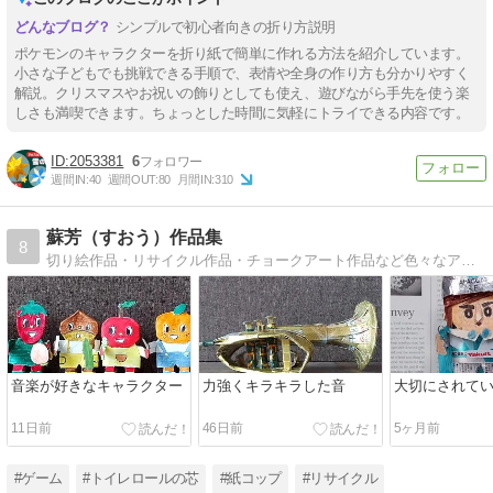
シンプルで初心者向きの折り方説明
ポケモンのキャラクターを折り紙で簡単に作れる方法を紹介しています。
小さな子どもでも挑戦できる手順で、表情や全身の作り方も分かりやすく
解説。クリスマスやお祝いの飾りとしても使え、遊びながら手先を使う楽
しさも満喫できます。ちょっとした時間に気軽にトライできる内容です。
2053381
6
週間IN:
40
週間OUT:
80
月間IN:
310
蘇芳（すおう）作品集
8
切り絵作品・リサイクル作品・チョークアート作品など色々なアート作品を紹介しています作品の作り方も紹介しています
音楽が好きなキャラクター
力強くキラキラした音
大切にされて
11日前
46日前
5ヶ月前
#ゲーム
#トイレロールの芯
#紙コップ
#リサイクル