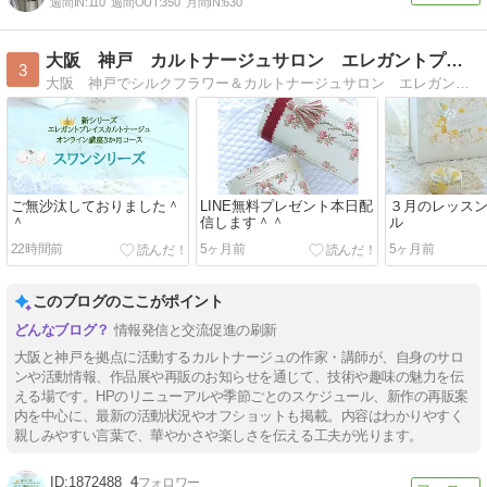
週間IN:
110
週間OUT:
350
月間IN:
630
大阪 神戸 カルトナージュサロン エレガントプレイス
3
大阪 神戸でシルクフラワー＆カルトナージュサロン エレガントプレイスを主宰しています。簡単で綺麗に仕上げてオンリーワンな作品を目指します。
ご無沙汰しておりました＾
LINE無料プレゼント本日配
３月のレッス
＾
信します＾＾
ル
22時間前
5ヶ月前
5ヶ月前
このブログのここがポイント
情報発信と交流促進の刷新
大阪と神戸を拠点に活動するカルトナージュの作家・講師が、自身のサロ
ンや活動情報、作品展や再販のお知らせを通じて、技術や趣味の魅力を伝
える場です。HPのリニューアルや季節ごとのスケジュール、新作の再販案
内を中心に、最新の活動状況やオフショットも掲載。内容はわかりやすく
親しみやすい言葉で、華やかさや楽しさを伝える工夫が光ります。
1872488
4