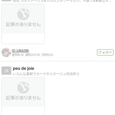
仙台 カルトナージュ&マカロンタワーサロン。可愛く&素敵なオリジナル作品をお作りいただけます。
1464296
週間IN:
10
週間OUT:
10
月間IN:
10
peu de joie
28
いろんな素材でカードやコラージュ作品作り