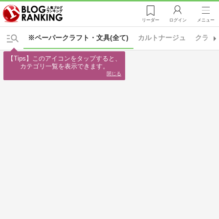
リーダー
ログイン
メニュー
※ペーパークラフト・文具(全て)
カルトナージュ
クラフ
【Tips】このアイコンをタップすると、

カテゴリ一覧を表示できます。
閉じる