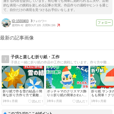
激する内容を提供しています。初心者でも簡単に始められる工夫や、芸術
的な表現への挑戦を楽しめる記事が充実。作品作りの過程やヒントを通じ
て、自分だけの表現を見つけるお手伝いをします。
1555903
3
週間IN:
42
週間OUT:
105
月間IN:
196
最新の記事画像
子供と楽しむ折り紙・工作
7
子供と一緒に折り紙の作品や工作に挑戦しています。作り方や難しかったポイントなども載せています。参考になったら嬉しいです！
折り紙で作る雪の結晶☆簡
ポッチャマのクリスマス飾
折り紙 サンタ
単な折り方作り方で素敵な
り☆折り紙の簡単かわいい
もも簡単！ク
クリスマス飾りに☆
ポケモン作品の折り方作り
の折り方作り
1年9ヶ月前
1年9ヶ月前
1年9ヶ月前
方
このブログのここがポイント