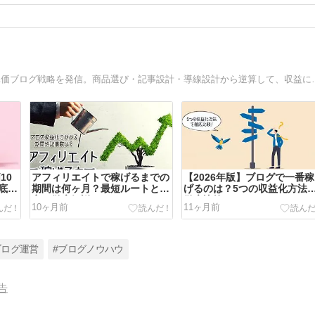
ブログ初心者が少ないPVでも月10万円を目指すための高単
10
アフィリエイトで稼げるまでの
【2026年版】ブログで一番稼
底解
期間は何ヶ月？最短ルートと目
げるのは？5つの収益化方法
安を徹底解説
徹底比較！
10ヶ月前
11ヶ月前
ブログ運営
#ブログノウハウ
告