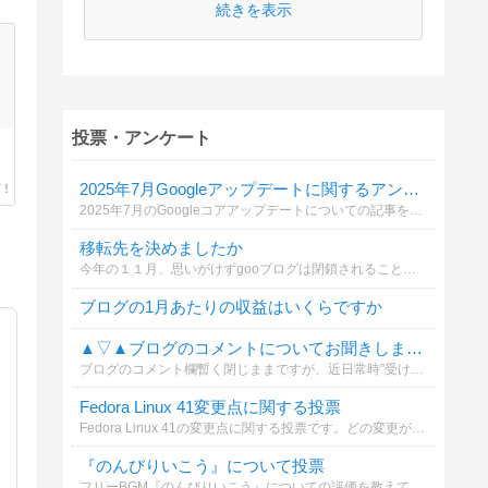
続きを表示
投票・アンケート
2025年7月Googleアップデートに関するアンケート
2025年7月のGoogleコアアップデートについての記事を読んだ後、あなたはどのジャンルに関する順位変動が気になりますか？
移転先を決めましたか
今年の１１月、思いがけずgooブログは閉鎖されることになりました。そんなことから閉鎖後の対処の仕方に迷われたことと思います。そこでその対処についてお答えください。
ブログの1月あたりの収益はいくらですか
▲▽▲ブログのコメントについてお聞きします▲▽▲
ブログのコメント欄暫く閉じままですが、近日常時”受け付ける”へ変更を検討しています。そこで質問があるのでお時間がございましたらご回答お願いします。
Fedora Linux 41変更点に関する投票
Fedora Linux 41の変更点に関する投票です。どの変更が最も注目すべきと思いますか？
『のんびりいこう』について投票
フリーBGM『のんびりいこう』についての評価を教えてください