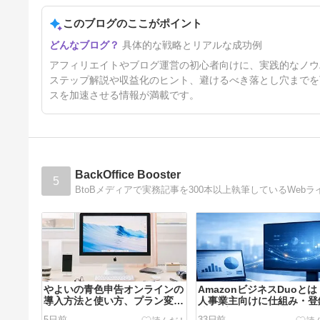
ブログの始め方｜初心者向け3
ステップで迷わずスタート！
このブログのここがポイント
1年前
具体的な戦略とリアルな成功例
アフィリエイトやブログ運営の初心者向けに、実践的なノウ
ステップ解説や収益化のヒント、避けるべき落とし穴までを
スを加速させる情報が満載です。
BackOffice Booster
5
やよいの青色申告オンラインの
AmazonビジネスDuoと
導入方法と使い方、プラン変更
人事業主向けに仕組み・登
まで解説
法・プライムとの違いを解
5日前
33日前