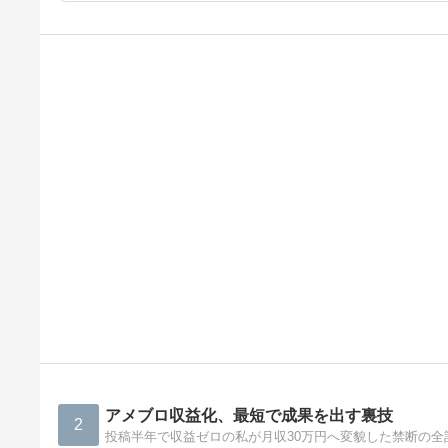
アメブロ収益化、最短で成果を出す裏技
2
投稿半年で収益ゼロの私が月収30万円へ変貌した禁断の全