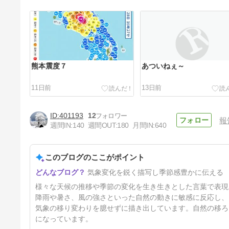
熊本震度７
あついねぇ～
11日前
13日前
401193
12
報
週間IN:
140
週間OUT:
180
月間IN:
640
このブログのここがポイント
７月スタート
気象変化を鋭く描写し季節感豊かに伝える
38日前
様々な天候の推移や季節の変化を生き生きとした言葉で表現
降雨や暑さ、風の強さといった自然の動きに敏感に反応し、
気象の移り変わりを臆せずに描き出しています。自然の移ろ
になっています。