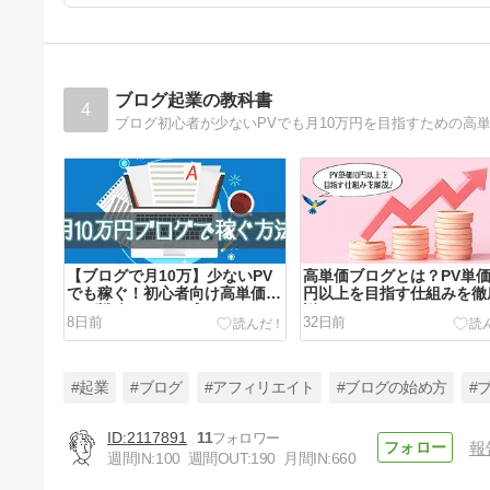
ブログ起業の教科書
4
【ブログで月10万】少ないPV
高単価ブログとは？PV単価
でも稼ぐ！初心者向け高単価ブ
円以上を目指す仕組みを徹
ログ戦略3ステップ
説！
8日前
32日前
#起業
#ブログ
#アフィリエイト
#ブログの始め方
#
2117891
11
報
週間IN:
100
週間OUT:
190
月間IN:
660
【2026年版】アフィリエイト