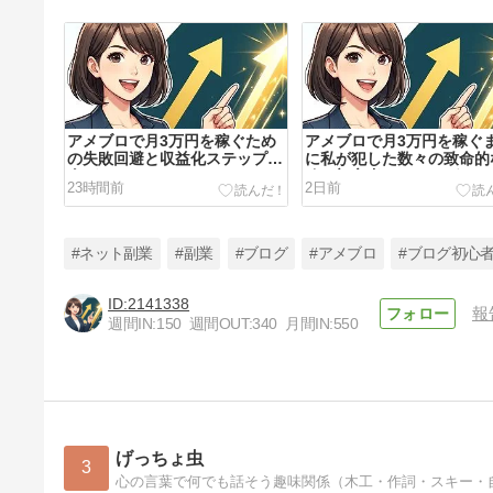
アメブロで月3万円を稼ぐため
アメブロで月3万円を稼ぐ
の失敗回避と収益化ステップ完
に私が犯した数々の致命的
全ガイド
敗と初心者からでもゼロか
23時間前
2日前
実に収益化
#ネット副業
#副業
#ブログ
#アメブロ
#ブログ初心
2141338
報
週間IN:
150
週間OUT:
340
月間IN:
550
アメブロで月3万円を稼ぐまで
に私がおかした失敗と全ロード
マップ
5日前
げっちょ虫
3
心の言葉で何でも話そう趣味関係（木工・作詞・スキー・