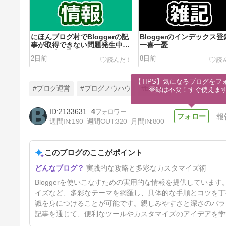
にほんブログ村でBloggerの記
Bloggerのインデックス
事が取得できない問題発生中
一喜一憂
（2026年8月）
2日前
8日前
【TIPS】気になるブログをフォ
#ブログ運営
#ブログノウハウ
#blogger
登録は不要！すぐ使えま
2133631
4
報
週間IN:
190
週間OUT:
320
月間IN:
800
[Blogger] CSSなしHTMLだけ
で表を作成する方法
このブログのここがポイント
54日前
実践的な攻略と多彩なカスタマイズ術
Bloggerを使いこなすための実用的な情報を提供していま
イズなど、多彩なテーマを網羅し、具体的な手順とコツを丁
識を身につけることが可能です。親しみやすさと深さのバラ
記事を通じて、便利なツールやカスタマイズのアイデアを学