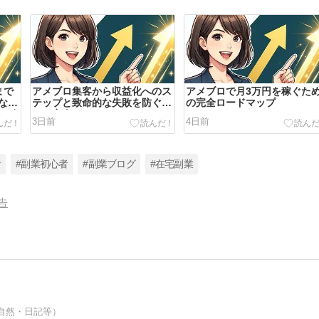
まで
アメブロ集客から収益化へのス
アメブロで月3万円を稼ぐた
な失
テップと致命的な失敗を防ぐた
の完全ロードマップ
ら確
めの完全ガイド
3日前
4日前
者
#副業初心者
#副業ブログ
#在宅副業
告
自然・日記等）