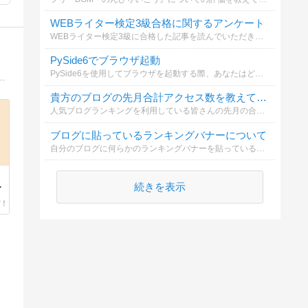
WEBライター検定3級合格に関するアンケート
WEBライター検定3級に合格した記事を読んでいただきありがとうございます。以下の質問にお答えいただけますか？
PySide6でブラウザ起動
PySide6を使用してブラウザを起動する際、あなたはどちらの方法を選択しますか？
価ブログ戦略を発信。商品選び・記事設計・導線設計から逆算して、収益につながるブログを作る方法を解説します。
貴方のブログの先月合計アクセス数を教えて下さい
人気ブログランキングを利用している皆さんの先月の合計アクセス数を教えて下さい！
ブログに貼っているランキングバナーについて
自分のブログに何らかのランキングバナーを貼っている方にうかがいます。（応援のクリックを・励みになりますetc.） あなたは閲覧する相手のブログに自分同様何らかのランキングバナーが貼ってある場合どうされていますか。
を
続きを表示