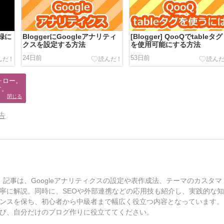
登録に
BloggerにGoogleアナリティ
[Blogger] QooQでtableタグ
クスを設定する方法
を使用可能にする方法
24日前
53日前
ロー。

す。
閉じる
告
す。記事は、Googleアナリティクスの設定や表作成法、テーマのカスタマ
寧に解説。同時に、SEOや外部連携などの応用技も紹介し、実践的な
ンスを保ち、初心者から中級者まで幅広く役立つ内容となっています。
び、自分だけのブログ作りに役立ててください。