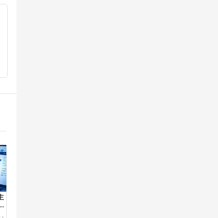
BtoBメディアで実務記事を300本以上執筆しているWebライターです（SaaS／ERP／ITツール）。簿記1級とITベンチャー15年の経験を活かし、バックオフィスご担当者やフリーランスの方に向けて、ビジネスに役立つ情報を発信しています。
主
ル