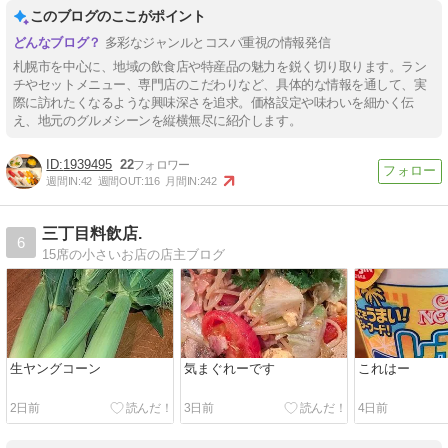
このブログのここがポイント
多彩なジャンルとコスパ重視の情報発信
札幌市を中心に、地域の飲食店や特産品の魅力を鋭く切り取ります。ラン
チやセットメニュー、専門店のこだわりなど、具体的な情報を通して、実
際に訪れたくなるような興味深さを追求。価格設定や味わいを細かく伝
え、地元のグルメシーンを縦横無尽に紹介します。
1939495
22
週間IN:
42
週間OUT:
116
月間IN:
242
三丁目料飲店.
6
15席の小さいお店の店主ブログ
生ヤングコーン
気まぐれーです
これはー
2日前
3日前
4日前