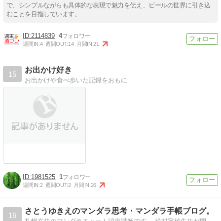
で、シンプルながらも具体的な表現で魅力を伝え、ビールの世界に引き込
むことを目指しています。
2114839
4
週間IN:
4
週間OUT:
14
月間IN:
21
お出かけ好き
15
お出かけや食べ歩いた記録をおもに
1981525
1
週間IN:
2
週間OUT:
2
月間IN:
26
さとうゆきえのマンダラ思考・マンダラ手帳ブログ。
16