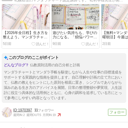
札幌在住のマンダラチャート認定講師です。 松村寧雄先生が開発されたマンダラ思考とマンダラ手帳を日々の生活に活かしていくために試してみて、改善してみて、お伝え…
【2026年全日程】生き方を
遊びたい気持ちも、学びの
【無料⭐️マン
整えよう。マンダラチャー
力になる。「煩悩パワー」
曜朝活】今週は
トで自己理解を深めるオン
で夏休みを計画してみ
(日)の開催で
5日前
9日前
2日前
ライン講座
た！！
なく！
このブログのここがポイント
仏教原則活用の自己分析と計画
マンダラチャートとマンダラ手帳を駆使しながら人生や仕事の目標達成を
サポートする実践的な指南を提供します。自己理解や計画の立て方におい
て、仏教の教えをヒントにした原則を根底に置き、シンプルでありながら
深みのある生き方のアドバイスを展開。日常の整理整頓や夢実現、人生設
計に役立つ具体的な活用例とともに、心身の調和を追求している方にとっ
て参考にしやすい内容となっています。
1970397
11
週間IN:
2
週間OUT:
5
月間IN:
19