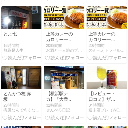
枝豆
くおさめてく
れる
とよ七
上等カレーの
上等カレーの
カロリー一覧
カロリー一覧
｜店舗別に検
｜店舗別に検
16時間前
20時間前
20時間前
無為是人生
お酒と一人旅のブログ
のんべえトラベル | お酒と旅行が大好きな人
索できる推定
索できる推定
PFCまとめ
PFCまとめ
【2026年最
【2026年最
新】
新】
とんかつ檍 赤
【横浜駅ナ
【レビュー・
坂
カ】「大衆酒
口コミ】ザ・
場2.0 とぽ
プレミアム・
29時間前
32時間前
34時間前
痛風なんて怖くない(笑)
せんべろ日記
週末酒プレ（WEEKEND SAKE PREVIEW）
す」せんベ
モルツ時の誘
ロ、トマトチ
惑の味は？ま
ューハイにハ
ずい？うま
マる
い？度数6%の