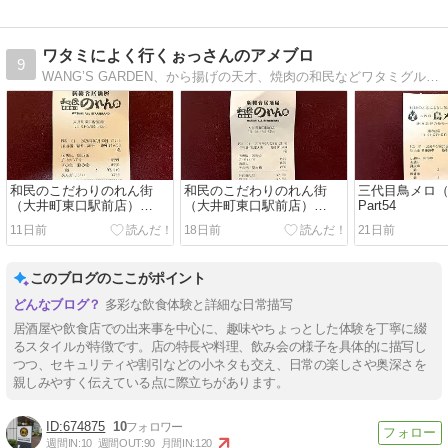
ワタミによく行くぉっさんのアメブロ
9
WANG’S GARDEN、から揚げの天才、焼肉の和民などワタミグループをよく利用するおっさんです。 利用時の感想を書きます。いいことも悪いことも実店名で書きます。
和民のこだわりのれん街
和民のこだわりのれん街
三代目鳥メロ
（大井町東口駅前店）
（大井町東口駅前店）
Part54
Part49
Part48
11日前
18日前
21日前
このブログのここがポイント
多彩な飲食体験と詳細な日常描写
居酒屋や飲食店での出来事を中心に、趣味やちょっとした体験を丁寧に綴
るスタイルが特徴です。店の特長や料理、飲み会の様子を具体的に描写し
つつ、セキュリティや割引などの小ネタも交え、日常の楽しさや奥深さを
親しみやすく伝えている点に際立ちがあります。
674875
10
週間IN:
10
週間OUT:
90
月間IN:
120