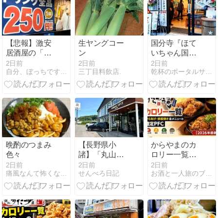
優美なビール
【悲報】激安
生ヤングコー
国分寺『ほて
居酒屋の「俺
ン
いちゃん国分
流」、ビール
寺南口店』待
2日前
2日前
2日前
自分、ぼっちですが何か？
三丁目料飲店.
乾杯のポータルサイトSyupo
が値上げされ
望の出店！赤
ていた。
星大瓶400円
台の立ち飲み
と限定メニュ
ー【新店レポ
ート】
晩酌のつまみ
【長野県小
からやまのカ
色々
諸】「丸山珈
ロリー一覧｜
琲」小諸ブレ
からあげ・鉄
2日前
2日前
2日前
痛風なんて怖くない(笑)
せんべろ日記
お酒と一人旅のブログ
ンドで香りに
板焼き全メニ
包まれる贅沢
ューの推定
なひととき
PFC【2026年
最新】