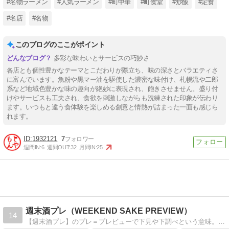
#名物ラーメン
#人気ラーメン
#町中華
#町食堂
#炒飯
#定食
#名店
#名物
このブログのここがポイント
多彩な味わいとサービスの巧妙さ
各店とも個性豊かなテーマとこだわりが際立ち、味の深さとバラエティさ
に富んでいます。魚粉や黒マー油を駆使した濃密な味付け、札幌流や二郎
系など地域色豊かな味の趣向が絶妙に表現され、飽きさせません。盛り付
けやサービスも工夫され、食欲を刺激しながらも洗練された印象が伝わり
ます。いつもと違う食体験を楽しめる創意と情熱が詰まった一面も感じら
れます。
1932121
7
週間IN:
6
週間OUT:
32
月間IN:
25
週末酒プレ（WEEKEND SAKE PREVIEW）
14
【週末酒プレ】のプレ＝プレビューで下見や下調べという意味。新しいお酒に出会いたい人が下調べができるブログを目指し、お酒の紹介や豆知識、お酒に合うおつまみ紹介記事を発信中。公式LINEはコチラから⇒https://lin.ee/7huEDty