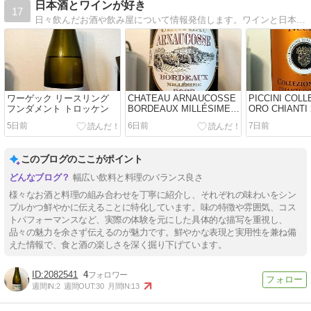
日本酒とワインが好き
17
日々飲んだお酒や飲み屋について情報発信します。ワインと日本酒が好きです。関西在住なので飲みに行くのは関西圏のお店が中心になります。
ワーゲック リースリング
CHATEAU ARNAUCOSSE
PICCINI COLL
フンダメント トロッケン
BORDEAUX MILLÉSIME
ORO CHIANTI 
2022
5日前
6日前
7日前
このブログのここがポイント
幅広い飲料と料理のバランス良さ
様々なお酒と料理の組み合わせを丁寧に紹介し、それぞれの味わいをシン
プルかつ鮮やかに伝えることに特化しています。味の特徴や雰囲気、コス
トパフォーマンスなど、実際の体験を元にした具体的な描写を重視し、
品々の魅力を余さず伝えるのが魅力です。鮮やかな表現と実用性を兼ね備
えた情報で、食と酒の楽しさを深く掘り下げています。
2082541
4
週間IN:
2
週間OUT:
30
月間IN:
13