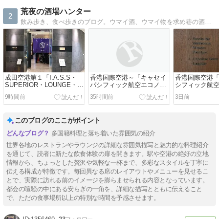
荒夜の酒場ハンター
2
飲み歩き、食べ歩きのブログ。ウマイ酒、ウマイ物を求め巷の酒場、居酒屋をさまよっています。
成田空港第１「I.A.S.S・
香港国際空港～「キャセイ
香港国際空港
SUPERIOR・LOUNGE・希
パシフィック航空エコノミ
シフィック航
和・ＮＯＡ」枝豆
ークラス機内食」ベーコン
リッジ」担々
9時間前
35時間前
3日前
バーガー
このブログのここがポイント
多国籍料理と落ち着いた雰囲気の紹介
世界各地のレストランやラウンジの詳細な雰囲気描写と魅力的な料理紹介
を通じて、読者に新たな飲食体験の扉を開きます。駅や空港の絶好の立地
情報から、ちょっとした贅沢や気軽な一杯まで、多彩なスタイルを丁寧に
伝える構成が特徴です。毎回異なる席のレイアウトやメニューを見せるこ
とで、実際に訪れる前のイメージを膨らませられる内容となっています。
都会の喧騒の中にある安らぎの一角を、詳細な描写とともに伝えること
で、ただの食事場所以上の特別な時間を予感させます。