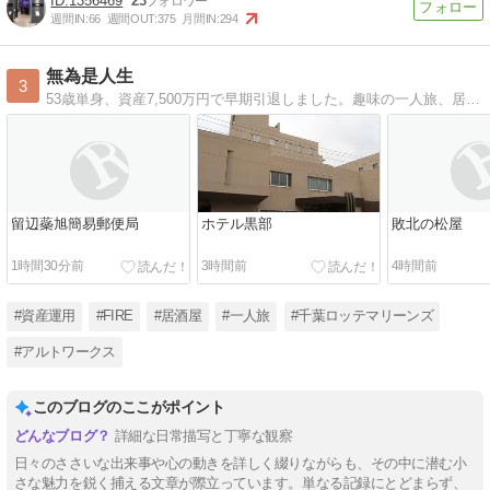
1356469
23
週間IN:
66
週間OUT:
375
月間IN:
294
無為是人生
3
53歳単身、資産7,500万円で早期引退しました。趣味の一人旅、居酒屋巡り、愛車のアルトワークスなどについて綴ります。
留辺蘂旭簡易郵便局
ホテル黒部
敗北の松屋
1時間30分前
3時間前
4時間前
#資産運用
#FIRE
#居酒屋
#一人旅
#千葉ロッテマリーンズ
#アルトワークス
このブログのここがポイント
詳細な日常描写と丁寧な観察
日々のささいな出来事や心の動きを詳しく綴りながらも、その中に潜む小
さな魅力を鋭く捕える文章が際立っています。単なる記録にとどまらず、