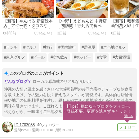
【新宿】やんばる 新宿総本
【中野】えどもんど 中野店
【新宿】昭和酒
店｜アグー豚・タコスなど
｜初訪問！行列店で食べる
新宿萬太郎｜
絶品沖縄料理を堪能した夜
絶品G系ラーメンブログ
み放題！ 350
6時間前
3日前
6日前
食レポ
#ランチ
#グルメ
#旅行
#国内旅行
#居酒屋
#ご当地グルメ
#東京グルメ
#ビール
#立ち飲み
#ホッピー
#食堂
#大衆酒場
このブログのここがポイント
ローカル感満載のリアルな食レポ
沖縄の人情と風土を感じさせる地域密着型の共同売店やディープな飲食店
を取り上げ、その魅力を鋭く伝えるスタイルが特徴です。具体的な店舗情
報や地元の伝統料理を詳述し、親しみやすさと現地感溢れる視点で読者の
興味を引きつけます。こぼれるようなローカル文化の魅力を余すことなく
【Tips】気になるブログをフォロー。

登録不要。更新を逃さずキャッチ！
伝えながら、一味違うご当地グルメの世界へ誘います。
閉じる
1703038
40
週間IN:
510
週間OUT:
1140
月間IN:
2300