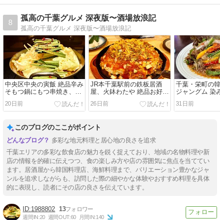
孤高の千葉グルメ 深夜版〜酒場放浪記
8
孤高の千葉グルメ 深夜版〜酒場放浪記
中央区中央の寅飯 絶品辛み
JR本千葉駅前の鉄板居酒
千葉・栄町の韓
そもつ鍋にもつ串焼き、胡
屋、火鉢わたや 絶品お好み
ジャングム 染
麻サバら九州名物を堪能
焼きにおつまみら超満足揃
爆発の参鶏湯
20日前
26日前
31日前
いな人気店
を堪能
このブログのここがポイント
多彩な地元料理と居心地の良さを追求
千葉エリアの多彩な飲食店の魅力を鋭く捉えており、地域の名物料理や新
店の情報を的確に伝えつつ、食の楽しみ方や店の雰囲気に焦点を当ててい
ます。居酒屋から韓国料理店、海鮮料理まで、バリエーション豊かなジャ
ンルを追求しながらも、訪問した際の細やかな体験やおすすめ料理を具体
的に表現し、読者にその店の良さを伝えています。
1988802
13
週間IN:
20
週間OUT:
60
月間IN:
140