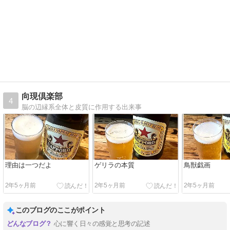
向現倶楽部
4
脳の辺縁系全体と皮質に作用する出来事
理由は一つだよ
ゲリラの本質
鳥獣戯画
2年5ヶ月前
2年5ヶ月前
2年5ヶ月前
このブログのここがポイント
心に響く日々の感覚と思考の記述