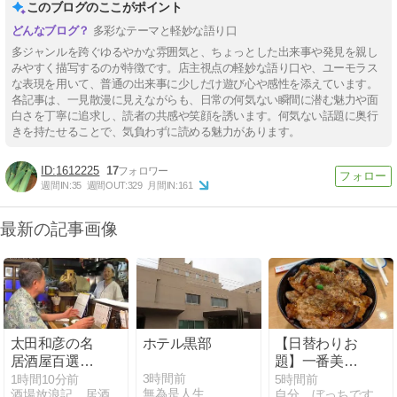
このブログのここがポイント
多彩なテーマと軽妙な語り口
多ジャンルを跨ぐゆるやかな雰囲気と、ちょっとした出来事や発見を親し
みやすく描写するのが特徴です。店主視点の軽妙な語り口や、ユーモラス
な表現を用いて、普通の出来事に少しだけ遊び心や感性を添えています。
各記事は、一見散漫に見えながらも、日常の何気ない瞬間に潜む魅力や面
白さを丁寧に追求し、読者の共感や笑顔を誘います。何気ない話題に奥行
きを持たせることで、気負わずに読める魅力があります。
1612225
17
週間IN:
35
週間OUT:
329
月間IN:
161
最新の記事画像
太田和彦の名
ホテル黒部
【日替わりお
居酒屋百選シ
題】一番美味
リーズその
しかったご当
3時間前
1時間10分前
5時間前
無為是人生
酒場放浪記 居酒屋周路（いざかやしゅうじ）
自分、ぼっちですが何か？
442「おき
地グルメ