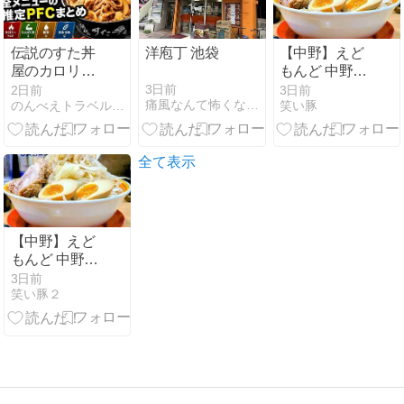
伝説のすた丼
洋庖丁 池袋
【中野】えど
屋のカロリー
もんど 中野店
一覧｜全メニ
｜初訪問！行
3日前
2日前
3日前
痛風なんて怖くない(笑)
のんべえトラベル | お酒と旅行が大好きな人
笑い豚
ューの推定
列店で食べる
PFCまとめ
絶品G系ラー
【2026年最
メンブログ
新】
全て表示
【中野】えど
もんど 中野店
｜初訪問！行
3日前
笑い豚２
列店で食べる
絶品G系ラー
メンブログ