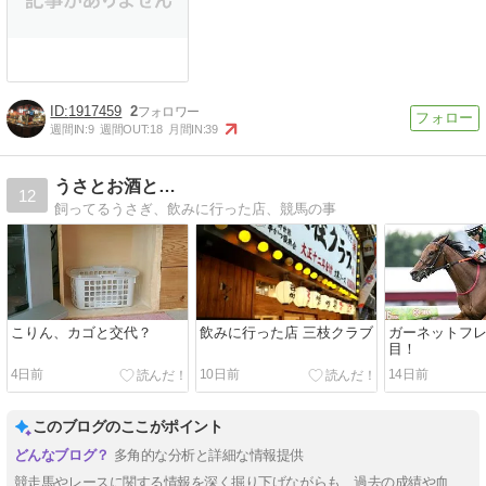
1917459
2
週間IN:
9
週間OUT:
18
月間IN:
39
うさとお酒と…
12
飼ってるうさぎ、飲みに行った店、競馬の事
こりん、カゴと交代？
飲みに行った店 三枝クラブ
ガーネットフ
目！
4日前
10日前
14日前
このブログのここがポイント
多角的な分析と詳細な情報提供
競走馬やレースに関する情報を深く掘り下げながらも、過去の成績や血