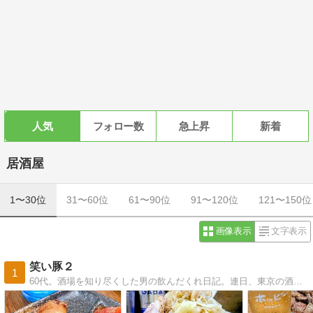
人気
フォロー数
急上昇
新着
居酒屋
1〜30位
31〜60位
61〜90位
91〜120位
121〜150位
画像表示
文字表示
笑い豚２
1
60代。酒場を知り尽くした男の飲んだくれ日記。連日、東京の酒場で飲んでます。天国に酒は無い！生きている内に飲もう♪