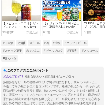
【レビュー・口コミ】ザ・
【オリオン75BEERレビュ
YEBISU ビ
プレミアム・モルツ時の誘
ー】夏限定2本を飲み比べ
プリ2026｜
惑の味は？まずい？うま
｜アイランドセッション
参加方法まと
34時間前
6日前
6日前
い？度数6%の優美なビー
IPA・真夏のラガー
ル
#日本酒
#焼酎
#ビール
#酒
#比較
#クラフトビール
#スナック菓子
#おつまみ
#ビールブログ
#芋焼酎
#アルコール
#せんべろ
このブログのここがポイント
多彩な味わいと個性派レビューの数々
多種多様なビールの特徴や味わい方を詳細に分析し、飲み比べやレビュー
を通じてその魅力を伝えるコンテンツです。熟練の視点から、それぞれの
商品が持つ独特な香りや風味、飲むシーンに合うポイントを鋭く解説しま
す。家庭やアウトドアなどのシチュエーションに応じた提案や、商品の背
景にある製法や産地の情報も織り交ぜ、ビール愛好者だけでなく初心者も
楽しめる内容に仕上げています。見た目や香りの印象から味の奥深さま