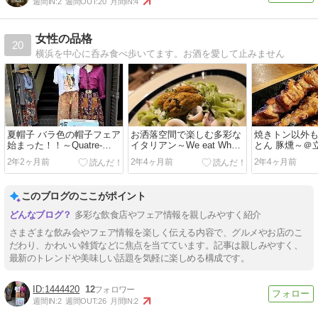
週間IN:
2
週間OUT:
20
月間IN:
4
女性の品格
20
横浜を中心に呑み食べ歩いてます。お酒を愛して止みません
夏帽子 バラ色の帽子フェア
お洒落空間で楽しむ多彩な
焼きトン以外
始まった！！～Quatre-
イタリアン～We eat Wheat
とん 豚燻～＠
Vents～＠横浜 元町
～＠自由が丘
2年2ヶ月前
2年4ヶ月前
2年4ヶ月前
このブログのここがポイント
多彩な飲食店やフェア情報を親しみやすく紹介
さまざまな飲み会やフェア情報を楽しく伝える内容で、グルメやお店のこ
だわり、かわいい雑貨などに焦点を当てています。記事は親しみやすく、
最新のトレンドや美味しい話題を気軽に楽しめる構成です。
1444420
12
週間IN:
2
週間OUT:
26
月間IN:
2