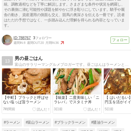
統、調教過程などを丁寧に解説します。さまざまな条件や状況を網羅し、
その裏側に潜む可能性や課題を鮮やかに浮き彫りにしています。騎手や厩
舎の動き、資産運用の側面も交え、競馬の奥深さを伝える一冊です。読者
はただの予想ではなく、一歩踏み込んだ理解を得られる内容となっていま
す。
788767
3
週間IN:
8
週間OUT:
20
月間IN:
36
男の昼ごはん
13
富山のサラリーマングルメブロガーです。昼ごはんはラーメンと町中華がほとんどですが、たまに酒場も挟みます。
【中町】ブラックと呼ばせ
【味楽】二度美味しい「ニ
【 はいだるい
ない塩っぱ旨ラーメン
ラレバ」でスタミナ丼
円玉を活がイ
将さん
7時間前
3日前
5日前
#ラーメン
#富山ラーメン
#ブラックラーメン
#醤油ラーメン