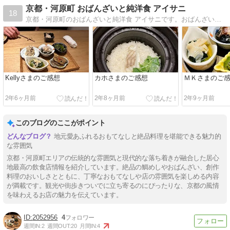
京都・河原町 おばんざいと純洋食 アイサニ
18
京都・河原町のおばんざいと純洋食 アイサニです。おばんざいと洋食が自慢のお店です。お店は南木屋町にあり、裏側が高瀬川なのですが桜のシーズンは抜群のロケーションになります。女性のおひとり様から少人数の宴会までお楽しみいただけます。
Kellyさまのご感想
カホさまのご感想
ＭＫさまのご
2年6ヶ月前
2年8ヶ月前
2年9ヶ月前
このブログのここがポイント
地元愛あふれるおもてなしと絶品料理を堪能できる魅力的
な雰囲気
京都・河原町エリアの伝統的な雰囲気と現代的な落ち着きが融合した居心
地最高の飲食店情報を紹介しています。絶品の鯛めしやおばんざい、創作
料理のおいしさとともに、丁寧なおもてなしや店の雰囲気を楽しめる内容
が満載です。観光や街歩きついでに立ち寄るのにぴったりな、京都の風情
を味わえるお店の魅力を伝えています。
2052956
4
週間IN:
2
週間OUT:
20
月間IN:
4