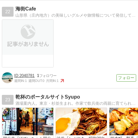
海街Cafe
22
山形県（庄内地方）の美味しいグルメや旅情報について発信していきます
2040781
1
週間IN:
1
週間OUT:
0
月間IN:
1
乾杯のポータルサイトSyupo
23
酒場案内人。東京・杉並生まれ。作家で飲兵衛の両親に育てられた生粋のお酒好き。毎日3軒以上は梯子酒、年間で1,000軒の飲み屋を飲み歩いています。