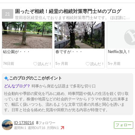
困ったぞ相続！経堂の相続対策専門士Ｍのブログ
21
世田谷区経堂住んでおります相続対策専門士Ｍです。 ほぼ誰にでも起こり得る相続（争族）について、勉強してゆきましょう！ 経堂の町（周辺含む）も紹介したいと思いま…
砧公園が・・・
春ですが・・・
Netflix加入！
74日前
5ヶ月前
5ヶ月前
このブログのここがポイント
時事から身近な話題まで多彩な切り口
社会動向や季節の変化を巧みに絡め、時事問題や個人の生活を鋭く切り取
っています。株価や地震などの社会的テーマからドラマや身近な出来事ま
で、幅広く扱いつつも、流れるような文章で読者の共感と関心を誘いま
す。日常と社会を絡めた見識や洞察力が光る内容が特徴です。
1739214
8
週間IN:
1
週間OUT:
16
月間IN:
1