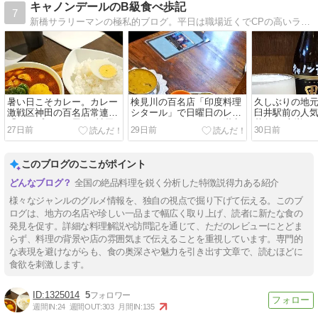
キャノンデールのB級食べ歩記
7
新橋サラリーマンの極私的ブログ。平日は職場近くでCPの高いランチスポット巡り。会社の帰りは寄り道して下町居酒屋探訪。たまごとモツとホッピーと麺が大好き。
暑い日こそカレー。カレー
検見川の百名店「印度料理
久しぶりの地
激戦区神田の百名店常連
シタール」で日曜日のレイ
臼井駅前の人
「スープカレー屋 鴻 神田
トランチ。ボリューム満点
菜魚 五十嵐」
27日前
29日前
30日前
駿河台店」で基本の「赤・
の「ホリデーセット」で晩
海鮮を楽しん
チキン骨なし・普通盛・１
ご飯要らず
で締める
辛」
このブログのここがポイント
全国の絶品料理を鋭く分析した特徴説得力ある紹介
様々なジャンルのグルメ情報を、独自の視点で掘り下げて伝える。このブ
ログは、地方の名店や珍しい一品まで幅広く取り上げ、読者に新たな食の
発見を促す。詳細な料理解説や訪問記を通じて、ただのレビューにとどま
らず、料理の背景や店の雰囲気まで伝えることを重視しています。専門的
な表現を避けながらも、食の奥深さや魅力を引き出す文章で、読むほどに
食欲を刺激します。
1325014
5
週間IN:
24
週間OUT:
303
月間IN:
135