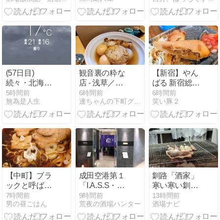
な」福井県福
井市順化1-16-
3｜居酒屋百
選マップ 太田
和彦の名居酒
屋データベー
ス #ふらり旅
(57日目)
観音裏の粋な
【新宿】やん
いい酒いい肴
続々・北海道
店 - 浅草／お
ばる 新宿総本
#地酒 #居酒屋
の真骨頂
かめ -
店｜アグー
5時間前
6時間前
6時間前
#日本酒
無為是人生
達ちゃんの下町グルメレポート
笑い豚２
豚・タコスな
ど絶品沖縄料
理を堪能した
夜
【中町】ブラ
成田空港第１
釧路「酒家」
ックと呼ばせ
「I.A.S.S・
寒い寒い釧路
ない塩っぱ旨
SUPERIOR・
の夜は名物
7時間前
9時間前
13時間前
男の昼ごはん
荒夜の酒場ハンター
酒場ナビ
ラーメン
LOUNGE・希
『炉端焼き』
和・ＮＯＡ」
が、全てを丸