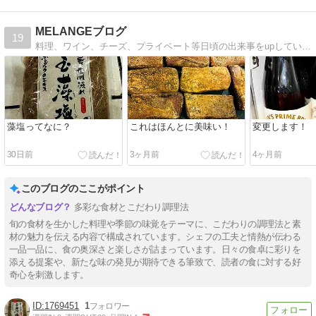
MELANGEブログ
19
料理、ワイン、チーズ、プライベート等日頃の出来事をupしていきます！
藻塩ってなに？
これはほんとに美味い！
変更します！
30日前
3ヶ月前
4ヶ月前
このブログのここがポイント
多彩な食材とこだわり調理法
旬の食材を生かした料理や季節の味覚をテーマに、こだわりの調理法と素
材の魅力を伝える内容で構成されています。シェフの工夫と情熱が伝わる
一品一品に、食の奥深さと楽しさが詰まっています。日々の食卓に彩りを
添える提案や、新たな味の発見が期待できる筆致で、読者の食に対する好
奇心を刺激します。
1769451
1