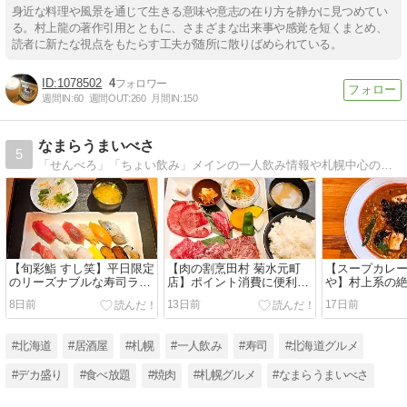
身近な料理や風景を通じて生きる意味や意志の在り方を静かに見つめてい
る。村上龍の著作引用とともに、さまざまな出来事や感覚を短くまとめ、
読者に新たな視点をもたらす工夫が随所に散りばめられている。
1078502
4
週間IN:
60
週間OUT:
260
月間IN:
150
なまらうまいべさ
5
「せんべろ」「ちょい飲み」メインの一人飲み情報や札幌中心の北海道グルメを紹介
【旬彩鮨 すし笑】平日限定
【肉の割烹田村 菊水元町
【スープカレ
のリーズナブルな寿司ラン
店】ポイント消費に便利な
や】村上系の
チ
焼肉ランチ
キーマ
8日前
13日前
17日前
#北海道
#居酒屋
#札幌
#一人飲み
#寿司
#北海道グルメ
#デカ盛り
#食べ放題
#焼肉
#札幌グルメ
#なまらうまいべさ