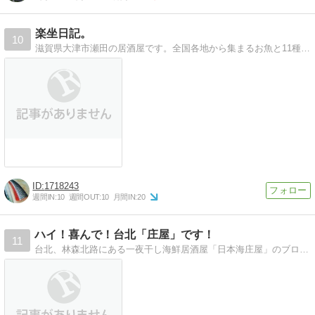
楽坐日記。
10
滋賀県大津市瀬田の居酒屋です。全国各地から集まるお魚と11種以上の滋賀の地酒が楽しめます。
1718243
週間IN:
10
週間OUT:
10
月間IN:
20
ハイ！喜んで！台北「庄屋」です！
11
台北、林森北路にある一夜干し海鮮居酒屋「日本海庄屋」のブログです。台北生活の日々のあれこれを綴ってます。