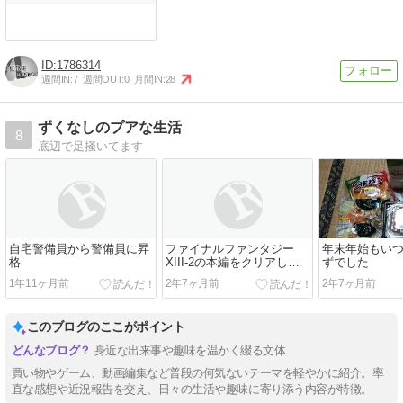
1786314
週間IN:
7
週間OUT:
0
月間IN:
28
ずくなしのプアな生活
8
底辺で足掻いてます
自宅警備員から警備員に昇
ファイナルファンタジー
年末年始もい
格
XIII-2の本編をクリアしま
ずでした
した
1年11ヶ月前
2年7ヶ月前
2年7ヶ月前
このブログのここがポイント
身近な出来事や趣味を温かく綴る文体
買い物やゲーム、動画編集など普段の何気ないテーマを軽やかに紹介。率
直な感想や近況報告を交え、日々の生活や趣味に寄り添う内容が特徴。