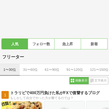
人気
フォロー数
急上昇
新着
フリーター
1〜30位
31〜60位
61〜90位
91〜120位
121〜150位
画像表示
文字表示
トラリピで400万円負けた私がFXで復讐するブログ
1
もしかして自分でやった方が勝てるのでは？