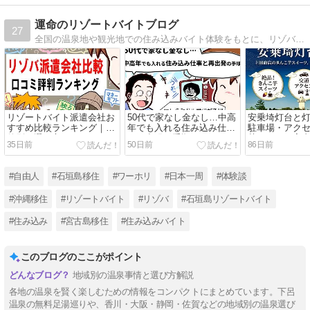
運命のリゾートバイトブログ
27
全国の温泉地や観光地での住み込みバイト体験をもとに、リゾバの魅力や口コミ、派遣会社の比較情報を発信。未経験歓迎、寮費・光熱費無料で稼げる働き方を紹介。7年以上の継続発信とWEB業界20年の経験を活かし、信頼性ある記事を届けています。
リゾートバイト派遣会社お
50代で家なし金なし…中高
安乗埼灯台と
すすめ比較ランキング｜目
年でも入れる住み込み仕事
駐車場・アク
的別の選び方
と再出発の手順
芋スイーツ案
35日前
50日前
86日前
#自由人
#石垣島移住
#ワーホリ
#日本一周
#体験談
#沖縄移住
#リゾートバイト
#リゾバ
#石垣島リゾートバイト
#住み込み
#宮古島移住
#住み込みバイト
このブログのここがポイント
地域別の温泉事情と選び方解説
各地の温泉を賢く楽しむための情報をコンパクトにまとめています。下呂
温泉の無料足湯巡りや、香川・大阪・静岡・佐賀などの地域別の温泉選び