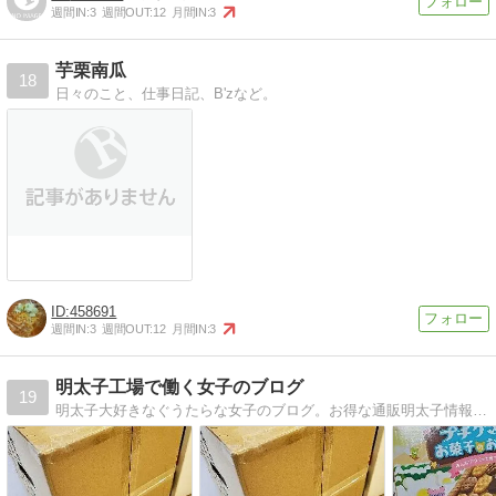
週間IN:
3
週間OUT:
12
月間IN:
3
芋栗南瓜
18
日々のこと、仕事日記、B'zなど。
458691
週間IN:
3
週間OUT:
12
月間IN:
3
明太子工場で働く女子のブログ
19
明太子大好きなぐうたらな女子のブログ。お得な通販明太子情報と明太子工場での日常を書いています。