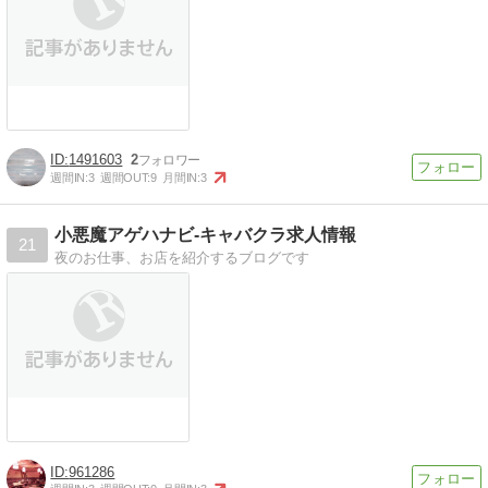
1491603
2
週間IN:
3
週間OUT:
9
月間IN:
3
小悪魔アゲハナビ-キャバクラ求人情報
21
夜のお仕事、お店を紹介するブログです
961286