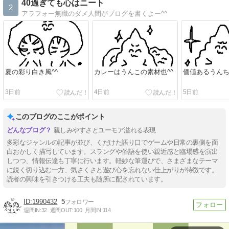
40過ぎても心はニート
2
アラフォー無職のダメ人間がブログを書くよー^^
夏の彩り白き風^^
カレーはうんこの素材也^^
価値あるうんち
3日前
4日前
5日前
このブログのここがポイント
親しみやすさとユーモア溢れる表現
多彩なジャンルの記事が並び、くだけた語り口でゲームや日常の裏側を面
白おかしく描写しています。スラングや俗語を使い親近感と臨場感を演出
しつつ、情報伝達も丁寧に行います。軽妙な筆運びで、さまざまなテーマ
に鋭く切り込む一方、気さくさと遊び心を忘れない仕上がりが特徴です。
読者の興味を引きつける工夫も随所に配されています。
1990432
5
週間IN:
32
週間OUT:
100
月間IN:
114