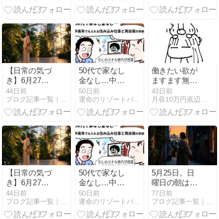
的別の選び方
【日常の気づ
50代で家なし
働きたい欲が
き】6月27
金なし…中高
ますます無く
日。土曜日
年でも入れる
なる
44日前
50日前
43日前
ブログ記事一覧｜しずかな副業
運命のリゾートバイトブログ
月収10万円底辺フリーター
を、会社の
住み込み仕事
「回復室」に
と再出発の手
しないという
順
選択。
【日常の気づ
50代で家なし
5月25日。日
き】6月27
金なし…中高
曜日の朝は、
日。土曜日
年でも入れる
誰の期待にも
44日前
50日前
77日前
ブログ記事一覧｜しずかな副業
運命のリゾートバイトブログ
ブログ記事一覧｜しずかな副業
を、会社の
住み込み仕事
応えない余白
「回復室」に
と再出発の手
を。