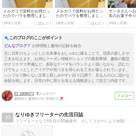
メルカリで送料がお得だっ
メルカリで送料がお得だっ
サンタさんへ
たのでバラを整理しまし
たのでバラを整理しまし
名のお菓子作
た！
た！
ール購入
1年8ヶ月前
1年8ヶ月前
1年8ヶ月前
このブログのここがポイント
お得情報と趣味の記録を融合
主に日常のちょっとした出来事をおしゃれに綴ることで、現実の楽しさや
工夫を伝えます。お得なクーポン情報やショップの最新事情、趣味の園芸
やクリスマス準備など、多彩なテーマをバランスよく扱いながら、読むだ
けでちょっとしたアイデアや気づきを得られる工夫が凝らされています。
シンプルで飾らない文章と親しみやすい語り口調で、見る人の心に温かな
余韻を残します。日常の中に彩りを添える情報源として役立つ内容です。
1808473
5
週間IN:
3
週間OUT:
9
月間IN:
3
なりゆきフリーターの生活日誌
20
フリーターとなり6年目の50歳後半。そしてコロナにより休職。これからどうなるのか。