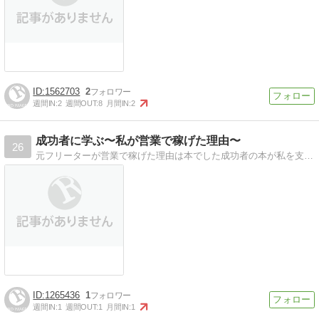
1562703
2
週間IN:
2
週間OUT:
8
月間IN:
2
成功者に学ぶ〜私が営業で稼げた理由〜
26
元フリーターが営業で稼げた理由は本でした成功者の本が私を支え、頑張る力の源。その学びを紹介。
1265436
1
週間IN:
1
週間OUT:
1
月間IN:
1