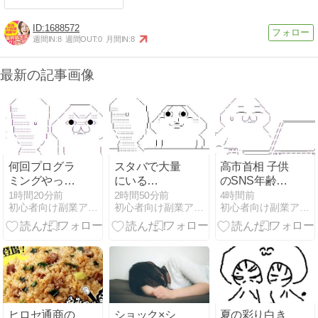
1688572
週間IN:
8
週間OUT:
0
月間IN:
8
最新の記事画像
何回プログラ
スタバで大量
高市首相 子供
ミングやって
にいる
のSNS年齢制
もi++が頭に入
MacBookいじ
限法案提出検
1時間20分前
2時間50分前
4時間前
初心者向け副業アフィリエイト情報館 InfoShop
初心者向け副業アフィリエイト情報館 InfoShop
初心者向け副業アフィリエイト情報館 InfoShop
ってこないん
ってるやつっ
討
だが
て何やってん
の？
ヒロセ通商の
ショック×シ
夏の彩り白き