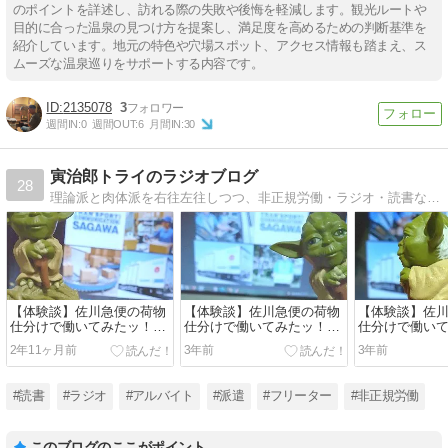
のポイントを詳述し、訪れる際の失敗や後悔を軽減します。観光ルートや
目的に合った温泉の見つけ方を提案し、満足度を高めるための判断基準を
紹介しています。地元の特色や穴場スポット、アクセス情報も踏まえ、ス
ムーズな温泉巡りをサポートする内容です。
2135078
3
週間IN:
0
週間OUT:
6
月間IN:
30
寅治郎トライのラジオブログ
28
理論派と肉体派を右往左往しつつ、非正規労働・ラジオ・読書などを語っていきたいです。
【体験談】佐川急便の荷物
【体験談】佐川急便の荷物
【体験談】佐
仕分けで働いてみたッ！
仕分けで働いてみたッ！
仕分けで働い
vol.10／トゥルー・ブルー
vol.9／パワハラ？
vol.8／やっ
2年11ヶ月前
3年前
3年前
ワーカー
川さん
#読書
#ラジオ
#アルバイト
#派遣
#フリーター
#非正規労働
このブログのここがポイント