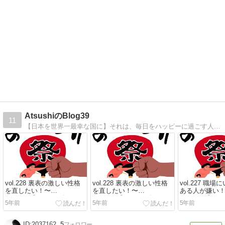
AtsushiのBlog39
11
【日本を世界一最幸な国に】それは、毎日をハッピーに過ごす人が増えること。毎日のハッピーは全て自分で作り出せます。そのためのコツや前向きになれてしまう考え方やお得情報で、どんどんハッピーな人が増えるようなブログを書いていきます！
vol.228 裏表の激しい性格
vol.228 裏表の激しい性格
vol.227 職
を直したい！〜
を直したい！〜
ある人が嫌い
Podcast『ののしり祭39』
Podcast『ののしり祭39』
Podcast『の
5年前
5年前
5年前
2037162
5