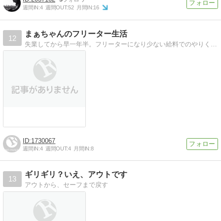
週間IN:
4
週間OUT:
52
月間IN:
16
まぁちゃんのフリーター生活
12
失業してから早一年半。フリーターになり少ない給料でのやりくり。フリーターになってから知った世の中のこと。これからフリーターになる人に役立つ情報をゆるりと。
1730067
週間IN:
4
週間OUT:
4
月間IN:
8
ギリギリ？いえ、アウトです
13
アウトから、セーフまで戻す