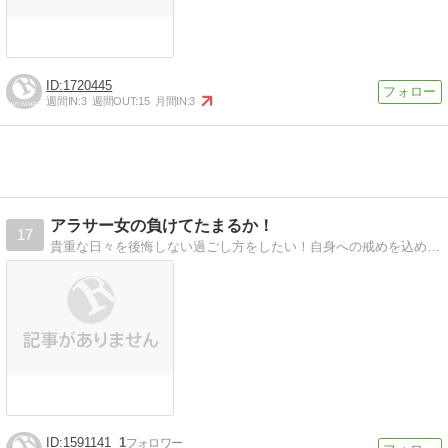
1720445
週間IN:
3
週間OUT:
15
月間IN:
3
アラサー女の負けてたまるか！
17
貴重な日々を後悔しない過ごし方をしたい！自身への戒めを込めて日常を綴るブログ。コスメ・ネイル・芸能etc
1591141
1