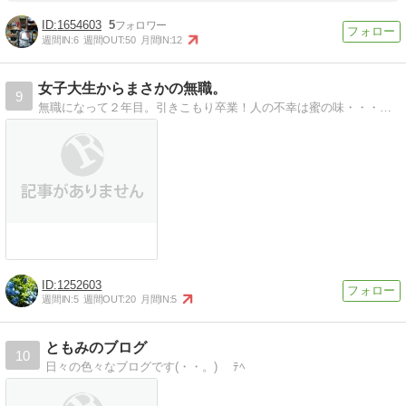
1654603
5
週間IN:
6
週間OUT:
50
月間IN:
12
女子大生からまさかの無職。
9
無職になって２年目。引きこもり卒業！人の不幸は蜜の味・・・！ならば見るべきｗｗ
1252603
週間IN:
5
週間OUT:
20
月間IN:
5
ともみのブログ
10
日々の色々なブログです(・・。)ゞ ﾃﾍ