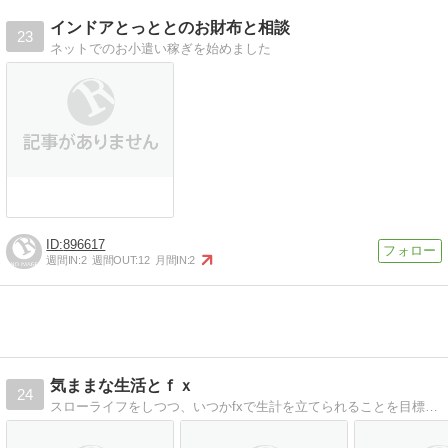
インドアとっととのお財布と相談
23
ネットでのお小遣い稼ぎを始めました
896617
週間IN:
2
週間OUT:
12
月間IN:
2
気ままな生活とｆｘ
24
スローライフをしつつ、いつかfxで生計を立てられることを目標に記事を上げていきます