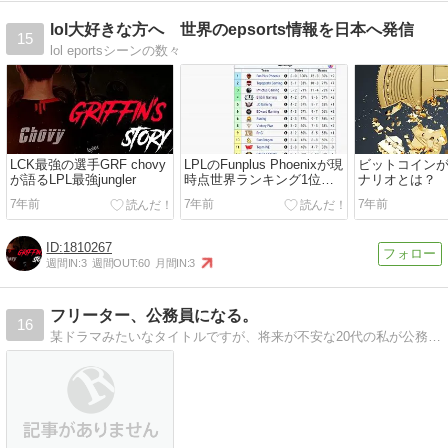
lol大好きな方へ 世界のepsorts情報を日本へ発信
15
lol eportsシーンの数々
LCK最強の選手GRF chovy
LPLのFunplus Phoenixが現
ビットコイン
が語るLPL最強jungler
時点世界ランキング1位と
ナリオとは？
いう話
7年前
7年前
7年前
1810267
週間IN:
3
週間OUT:
60
月間IN:
3
フリーター、公務員になる。
16
某ドラマみたいなタイトルですが、将来が不安な20代の私が公務員目指して勉強するetc...載せていきます。