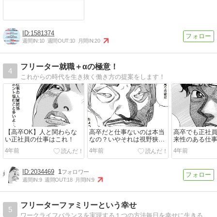
1581374
週間IN:
10
週間OUT:
10
月間IN:
20
フリーター就職＋αの極意！
4
これからの時代を生き抜く働き方の提案をします！
【高卒OK】人と関わらな
高卒だと仕事ないのは本当
高卒でも正社
い正社員の仕事はこれ！
なの？いやそれは視野狭す
来性のある仕
ぎですよ！
歴は必要あり
4年前
4年前
4年前
2034469
1
週間IN:
9
週間OUT:
18
月間IN:
9
フリーターファミリーという幸せ
5
ワークライフバランスを実現する１つの方法毎日を幸せに生きること、そのために選択したこの働き方です。