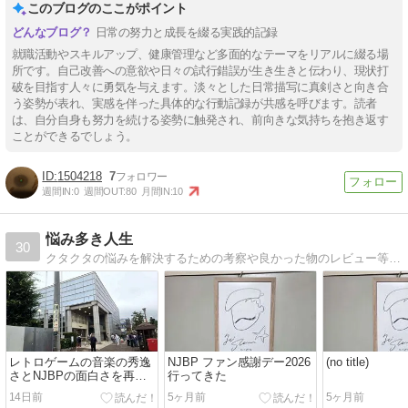
このブログのここがポイント
日常の努力と成長を綴る実践的記録
就職活動やスキルアップ、健康管理など多面的なテーマをリアルに綴る場
所です。自己改善への意欲や日々の試行錯誤が生き生きと伝わり、現状打
破を目指す人々に勇気を与えます。淡々とした日常描写に真剣さと向き合
う姿勢が表れ、実感を伴った具体的な行動記録が共感を呼びます。読者
は、自分自身も努力を続ける姿勢に触発され、前向きな気持ちを抱き返す
ことができるでしょう。
1504218
7
週間IN:
0
週間OUT:
80
月間IN:
10
悩み多き人生
30
クタクタの悩みを解決するための考察や良かった物のレビュー等多岐にわたり行います
レトロゲームの音楽の秀逸
NJBP ファン感謝デー2026
(no title)
さとNJBPの面白さを再認
行ってきた
識！NJBP Live! #18 “セ
14日前
5ヶ月前
5ヶ月前
ガ・ゴールデン80’s”行って