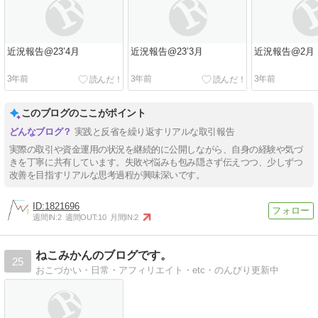
近況報告@23’4月
近況報告@23’3月
近況報告@2月
3年前
3年前
3年前
このブログのここがポイント
実践と反省を繰り返すリアルな取引報告
実際の取引や資金運用の状況を継続的に公開しながら、自身の経験や気づ
きを丁寧に共有しています。失敗や悩みも包み隠さず伝えつつ、少しずつ
改善を目指すリアルな思考過程が興味深いです。
1821696
週間IN:
2
週間OUT:
10
月間IN:
2
ねこみかんのブログです。
25
おこづかい・日常・アフィリエイト・etc・のんびり更新中