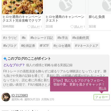
ヒロセ通商のキャンペーン
ヒロセ通商のキャンペーン
膨らむ負債
クエスト完全攻略でクリア
クエスト
30時間前
2日前
3日前
#トラリピ
#fx
#fxトレード日記
#fx手法
#fx自動売買
#fxブログ
#松井証券
#FXTF
#ヒロセ通商
#マネースクエア
このブログのここがポイント
個人の感情と戦略を綴る実践記録
FXトレードの喜怒哀楽を飾らずに綴るリアルな体験談となっています。勝
ち負けや失敗の記録を通じて、真剣な思いや戦略の模索が伝わるソースと
なっており、読む者に共感と新たな気づきを促します。シンプルな言葉選
【Tips】気になるブログをフォロー。

登録不要。更新を逃さずキャッチ！
びと鋭い表現で、FXの複雑さと人間らしさを絶妙に描写しています。
閉じる
2123983
週間IN:
45
週間OUT:
215
月間IN:
170