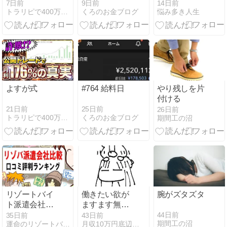
NISA負けた
さとNJBPの
7日前
9日前
14日前
トラリピで400万円負けた私がFXで復讐するブログ
くろのお金ブログ
悩み多き人生
面白さを再認
識！NJBP
Live! #18 “セ
ガ・ゴールデ
ン80’s”行って
きた
よすが式
#764 給料日
やり残しを片
付ける
21日前
25日前
26日前
トラリピで400万円負けた私がFXで復讐するブログ
くろのお金ブログ
期間工の沼
リゾートバイ
働きたい欲が
腕がズタズタ
ト派遣会社お
ますます無く
すすめ比較ラ
なる
44日前
35日前
43日前
期間工の沼
運命のリゾートバイトブログ
月収10万円底辺フリーター
ンキング｜目