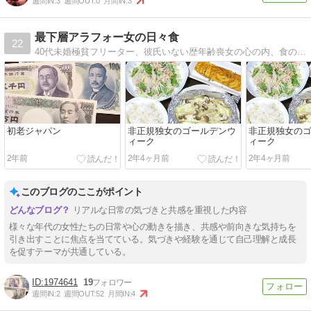
週間IN:
3
週間OUT:
0
月間IN:
3
最下層アラフォー女の日々食
22
40代未婚極貧フリーター、彼氏いない歴年齢喪女の心の内、食の写真、愚痴等吐くブログ。婚活の話も少し。
初老ジャパン
非正規独女のゴールデンウ
非正規独女の
ィーク
ィーク
2年前
2年4ヶ月前
2年4ヶ月前
このブログのここがポイント
リアルな日常の気づきと共感を重視した内容
様々な年代の女性たちの日常や心の動きを描き、共感や前向きな気持ちを
引き出すことに焦点を当てている。気づきや経験を通じて自己理解と成長
を促すテーマが共通している。
1974641
19
週間IN:
2
週間OUT:
52
月間IN:
4