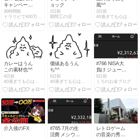
キャンペーン
ョック
風^^
クエスト完全
30時間前
2日前
3日前
トラリピで400万円負けた私がFXで復讐するブログ
期間工の沼
40過ぎても心はニート
攻略でクリア
カレーはうん
価値あるうん
#766 NISA大
この素材也^^
ち^^
負け ジューシ
ーハニー極嬢
4日前
5日前
5日前
40過ぎても心はニート
40過ぎても心はニート
くろのお金ブログ
勝ち
介入後のFX
#765 7月の生
レトロゲーム
活費 メシウマ
の音楽の秀逸