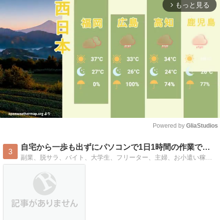
もっと見る
arrow_forward_ios
Powered by 
GliaStudios
Mute
自宅から一歩も出ずにパソコンで1日1時間の作業で月収23万円
3
副業、脱サラ、バイト、大学生、フリーター、主婦、お小遣い稼ぎ、ネットビジネス、サラリーマン、副収入、在宅ワーク、アルバイト、収入、稼ぐ、おすすめ、スマホ、即金…