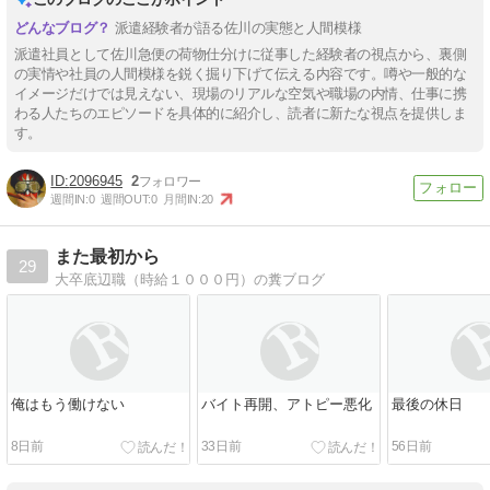
派遣経験者が語る佐川の実態と人間模様
派遣社員として佐川急便の荷物仕分けに従事した経験者の視点から、裏側
の実情や社員の人間模様を鋭く掘り下げて伝える内容です。噂や一般的な
イメージだけでは見えない、現場のリアルな空気や職場の内情、仕事に携
わる人たちのエピソードを具体的に紹介し、読者に新たな視点を提供しま
す。
2096945
2
週間IN:
0
週間OUT:
0
月間IN:
20
また最初から
29
大卒底辺職（時給１０００円）の糞ブログ
俺はもう働けない
バイト再開、アトピー悪化
最後の休日
8日前
33日前
56日前