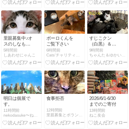
里親募集中♪オ
ボーロくんを
すじこクン
スのしなもん
ご覧下さい
（白黒）＆マ
ちゅろくん
ジカくん
5時間前
6時間前
9時間前
しあわせにゃんこ
Cats’チャリティー播磨 猫の保護活動＆TNR
ちゃんた＆ゆかいな仲間たち
（黒）里親募
集中
明日は個展で
食事拒否
2026/6/1-6/30
す。
までのご寄付
12時間前
11時間前
13時間前
里親募集とボランティアの日記
nekodasuke〜ねこだすけ〜
ねこ友会