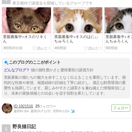
東京都内で譲渡会を開催しているグループです
里親募集中♪オスのリキく
里親募集中♪オスのはにぃ
里親募集中♪オ
ん
ちゅろくん
んちゅろくん
3時間20分前
4時間前
5時間前
このブログのここがポイント
猫の個性豊かさと愛情重視の譲渡方針
里親募集の猫たちの魅力を余すことなく伝えることを重視しています。個
性的な性格や表情、保護経緯の詳細を丁寧に紹介し、適正な飼育環境の重
要性も強調しています。親しみやすさと誠実さを兼ね備えた情報発信によ
り、未来の家族候補との出会いを促す役割を果たしています。
1921516
25
週間IN:
304
週間OUT:
1272
月間IN:
1216
野良猫日記
5