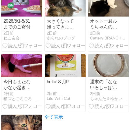
2026/5/1-5/31
大きくなって
オットー君ル
までのご寄付
帰ってきまし
ミちゃんのマ
た
マより
2日前
2日前
2日前
ねこ友会
あられのブログ
Cattery BRANCHE （ボランティア）
今日もまたな
hello!８月l!!
週末の「なな
かなか起きて
いろしっぽ」
こなくてちょ
報告
2日前
2日前
2日前
Life With Cat
猫ズとごろごろ Vol.4
ちゃんた＆ゆかいな仲間たち
い心配だにゃ
ー、リッチ
ー？
全て表示