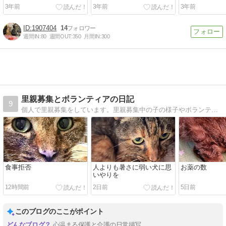
なのは相変わらずですが、
なのは相変わ
3年前
3年前
3年前
すっかりデレて...
すっかりデレて.
1907404
14
週間IN:
80
週間OUT:
350
月間IN:
300
里親募集とボランティアの日記
9
個人で里親募集をしています。里親募集中の子の様子やボランティアした事を綴っていきます！。
食事拒否
人よりも暑さに弱い犬に思
お薬の数
いやりを
12時間前
2日前
5日前
このブログのここがポイント
心温まる保護と介護の日常描写