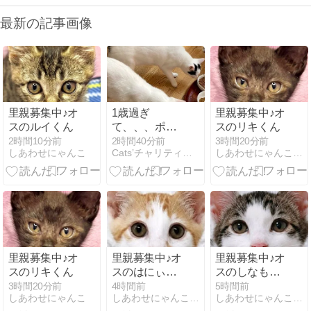
最新の記事画像
里親募集中♪オ
1歳過ぎ
里親募集中♪オ
スのルイくん
て、、、ポン
スのリキくん
ちゃんとポト
2時間10分前
2時間40分前
3時間20分前
しあわせにゃんこ
Cats’チャリティー播磨 猫の保護活動＆TNR
しあわせにゃんこのブログ
フちゃん
里親募集中♪オ
里親募集中♪オ
里親募集中♪オ
スのリキくん
スのはにぃち
スのしなもん
ゅろくん
ちゅろくん
3時間20分前
4時間前
5時間前
しあわせにゃんこ
しあわせにゃんこのブログ
しあわせにゃんこのブログ