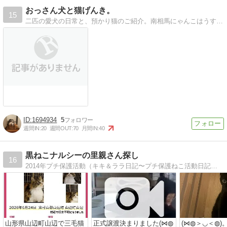
おっさん犬と猫げんき。
15
二匹の愛犬の日常と、預かり猫のご紹介。南相馬にゃんこはうすの猫たちの日常・募集状況などを日々綴っています。
1694934
5
週間IN:
20
週間OUT:
70
月間IN:
40
黒ねこナルシーの里親さん探し
16
2014年プチ保護活動（キキ＆ララ日記〜プチ保護ねこ活動日記）を始めました。東京から山形へ移住主に黒ねこのナルシーのずっとのお家を探すサイトに変更しました
山形県山辺町山辺で三毛猫
正式譲渡決まりました(⋈◍
(⋈◍＞◡＜◍)