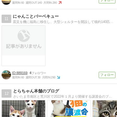
週間IN:
60
週間OUT:
140
月間IN:
290
にゃんことバーベキュー
11
震災を機に福島に移住し、大型シェルターを開設して猫約140匹を保護しています。被災地や近隣地域での給餌・保護はもちろん、ＴＮＲにも力を入れて活動中です。
889169
4
週間IN:
60
週間OUT:
30
月間IN:
290
とらちゃん本舗のブログ
12
さいたま市南区と荒川区で2022年１月より開催する譲渡会のブログです。参加猫ちゃん犬ちゃんの紹介と個人保護主さん達の自宅で保護されているに保護っこ達の日々の生活の紹介です。