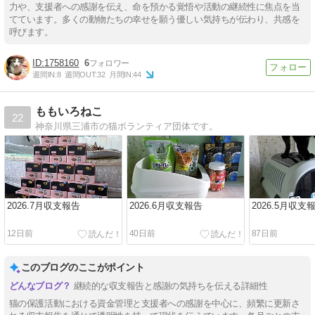
力や、支援者への感謝を伝え、命を預かる覚悟や活動の継続性に焦点を当
てています。多くの動物たちの幸せを願う優しい気持ちが伝わり、共感を
呼びます。
1758160
6
週間IN:
8
週間OUT:
32
月間IN:
44
ももいろねこ
22
神奈川県三浦市の猫ボランティア団体です。
2026.7月収支報告
2026.6月収支報告
2026.5月収支
12日前
40日前
87日前
このブログのここがポイント
継続的な収支報告と感謝の気持ちを伝える詳細性
猫の保護活動における資金管理と支援者への感謝を中心に、頻繁に更新さ