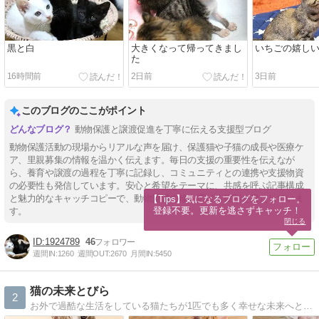
黒と白
大きくなって帰ってきまし
いちごの嬉し
た
16時間前
2日前
3日前
このブログのここがポイント
動物保護と譲渡促進を丁寧に伝える支援型ブログ
動物保護活動の現場からリアルな声を届け、保護猫や子猫の成長や医療ケ
ア、里親募集の情報を温かく伝えます。毎日の支援の重要性を伝えなが
ら、養育や譲渡の過程を丁寧に記録し、コミュニティとの連携や支援物資
の必要性も発信しています。安心と希望をテーマに、共感を呼ぶ記事構成
と魅力的なキャッチコピーで、動物愛護の輪を広げる役割を果たしていま
【Tips】気になるブログをフォロー。

登録不要。更新を逃さずキャッチ！
す。
閉じる
1924789
46
週間IN:
1260
週間OUT:
2670
月間IN:
5450
猫の未来とびら
2
お外で過酷な生活をしている猫たちが1匹でも多く幸せな未来へと願い、里親と保護猫のご縁を繋ぐ場として都内東銀座で譲渡会場を提供する個人ボランティアです。