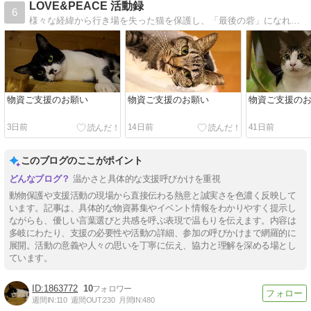
LOVE&PEACE 活動録
6
様々な経緯から行き場を失った猫を保護し、「最後の砦」になれる里親さんを探す活動をしています
物資ご支援のお願い
物資ご支援のお願い
物資ご支援の
3日前
14日前
41日前
このブログのここがポイント
温かさと具体的な支援呼びかけを重視
動物保護や支援活動の現場から直接伝わる熱意と誠実さを色濃く反映して
います。記事は、具体的な物資募集やイベント情報をわかりやすく提示し
ながらも、優しい言葉選びと共感を呼ぶ表現で温もりを伝えます。内容は
多岐にわたり、支援の必要性や活動の詳細、参加の呼びかけまで網羅的に
展開。活動の意義や人々の思いを丁寧に伝え、協力と理解を深める場とし
ています。
1863772
10
週間IN:
110
週間OUT:
230
月間IN:
480