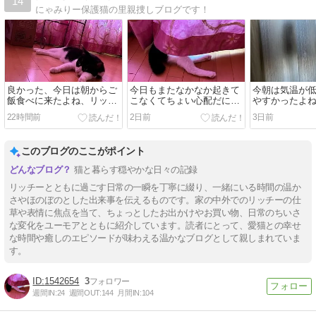
14
にゃみりー保護猫の里親捜しブログです！
良かった、今日は朝からご
今日もまたなかなか起きて
今朝は気温が
飯食べに来たよね、リッチ
こなくてちょい心配だにゃ
やすかったよ
ー！
ー、リッチー？
ー！
22時間前
2日前
3日前
このブログのここがポイント
猫と暮らす穏やかな日々の記録
リッチーとともに過ごす日常の一瞬を丁寧に綴り、一緒にいる時間の温か
さやほのぼのとした出来事を伝えるものです。家の中外でのリッチーの仕
草や表情に焦点を当て、ちょっとしたお出かけやお買い物、日常のちいさ
な変化をユーモアとともに紹介しています。読者にとって、愛猫との幸せ
な時間や癒しのエピソードが味わえる温かなブログとして親しまれていま
す。
1542654
3
週間IN:
24
週間OUT:
144
月間IN:
104