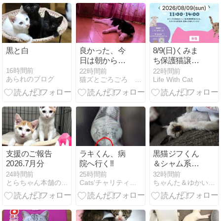
黒と白
良かった、今
8/9(日)くみま
日は朝からご
ち保護猫譲渡
飯食べに来た
会(カインズ幕
16時間前
22時間前
22時間前
あられのブログ
猫ズとごろごろ Vol.4
Life With Cat
よね、リッチ
張店)
ー！
支援のご報告
ラキくん、病
黒猫ジフくん
2026.7月分
院へ行く‼️
＆シャム系レ
モンくん★里
24時間前
25時間前
32時間前
とらちゃん本舗のブログ
Cats’チャリティー播磨 猫の保護活動＆TNR
ちゃんた＆ゆかいな仲間たち
親募集中