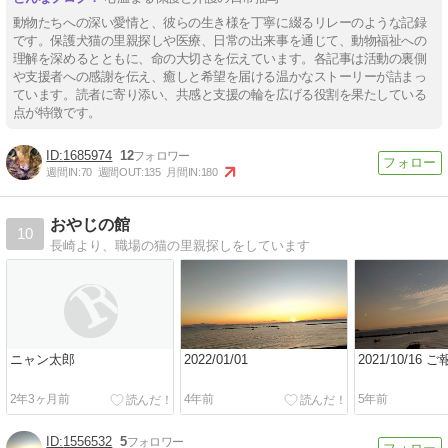
動物たちへの深い愛情と、彼らの生き様を丁寧に綴るリレーのような記録
です。保護犬猫の里親探しや医療、日常の出来事を通じて、動物福祉への
理解を深めるとともに、命の大切さを伝えています。各記事は活動の裏側
や支援者への感謝を伝え、癒しと希望を届ける温かなストーリーが詰まっ
ています。読者に寄り添い、共感と支援の輪を広げる役割を果たしている
点が特徴です。
1685974
12
週間IN:
70
週間OUT:
135
月間IN:
180
おやじの館
10
長崎より、職場の猫の里親探しをしています
ニャン太郎
2022/01/01
2021/10/16
2年3ヶ月前
4年前
5年前
1556532
5