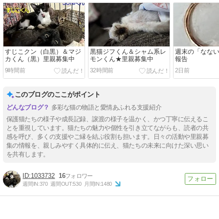
すじこクン（白黒）＆マジ
黒猫ジフくん＆シャム系レ
週末の「なな
カくん（黒）里親募集中
モンくん★里親募集中
報告
9時間前
32時間前
2日前
このブログのここがポイント
多彩な猫の物語と愛情あふれる支援紹介
保護猫たちの様子や成長記録、譲渡の様子を温かく、かつ丁寧に伝えるこ
とを重視しています。猫たちの魅力や個性を引き立てながらも、読者の共
感を呼び、多くの支援やご縁を結ぶ役割も担います。日々の活動や里親募
集の情報を、親しみやすく具体的に伝え、猫たちの未来に向けた深い思い
を共有します。
1033732
16
週間IN:
370
週間OUT:
530
月間IN:
1480