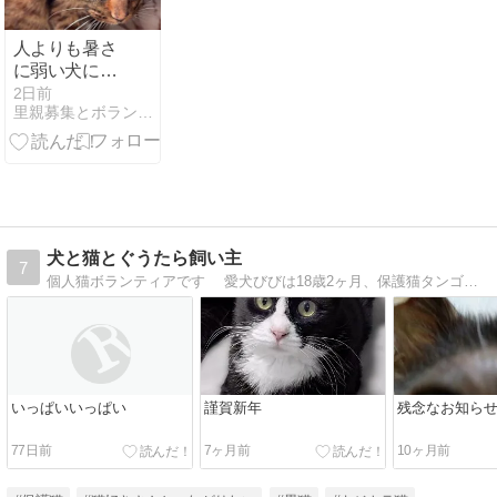
人よりも暑さ
に弱い犬に思
いやりを
2日前
里親募集とボランティアの日記
犬と猫とぐうたら飼い主
7
個人猫ボランティアです 愛犬びびは18歳2ヶ月、保護猫タンゴは推定15歳でお空へ 現在、保護猫含め9猫の日常とＴＮＲ猫15匹の毎日のえさやりの様子などを不定期に綴っております
いっぱいいっぱい
謹賀新年
残念なお知ら
77日前
7ヶ月前
10ヶ月前