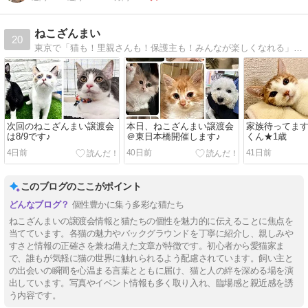
ねこざんまい
20
東京で「猫も！里親さんも！保護主も！みんなが楽しくなれる」譲渡会を開催。ほんわかしたアットホームな居心地の中、新しい家族となる猫ちゃんたちとお話してください
次回のねこざんまい譲渡会
本日、ねこざんまい譲渡会
家族待ってま
は8/9です♪
＠東日本橋開催します♪
くん★1歳
4日前
40日前
41日前
このブログのここがポイント
個性豊かに集う多彩な猫たち
ねこざんまいの譲渡会情報と猫たちの個性を魅力的に伝えることに焦点を
当てています。各猫の魅力やバックグラウンドを丁寧に紹介し、親しみや
すさと情報の正確さを兼ね備えた文章が特徴です。初心者から愛猫家ま
で、誰もが気軽に猫の世界に触れられるよう配慮されています。飼い主と
の出会いの瞬間を心温まる言葉とともに届け、猫と人の絆を深める場を演
出しています。写真やイベント情報も多く取り入れ、臨場感と親近感を誘
う内容です。