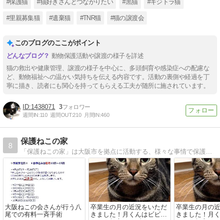
#保護猫
#猫好きさんとつながりたい
#黒猫
#キジトラ猫
#里親募集猫
#遺棄猫
#TNR猫
#猫の譲渡会
このブログのここがポイント
動物保護活動や譲渡の様子を詳述
猫の救出や健康管理、譲渡の様子を中心に、多頭飼育や感染症への配慮な
ど、動物福祉への温かい気持ちを伝える内容です。活動の裏側や経過を丁
寧に描き、読者にも関心を持ってもらえる工夫が随所に施されています。
1438071
3
週間IN:
110
週間OUT:
210
月間IN:
460
保護ねこの家
8
「保護ねこの家」は大阪市を拠点に活動する、様々な事情で保護した猫たちの譲渡を目的としたボランティアグループです。主な活動は、保護した猫たちをシェルターや預かりボランティアのもとでケアし、譲渡会を開催、里親様への譲渡をおこなっております。
大阪ねこの会さんが行う八
卒業生の月の近況をいただ
卒業生の月の
尾での有料一斉手術
きました！月くんはビビリ
きました！月