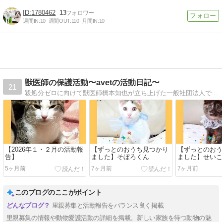
1780462
13
週間IN:
10
週間OUT:
110
月間IN:
10
獣医師の保護活動〜avetの活動日記〜
21
殺処分ゼロに向けて獣医師橋本知也が立ち上げた一般社団法人です。ＴＮＲ、保護動物医療支援など、獣医師だから出来る事を頑張っています。
【2026年１・２月の活動報
【ずっとのおうち見つかり
【ずっとのお
告】
ました】そぼろくん
ました】せい
5ヶ月前
7ヶ月前
7ヶ月前
このブログのここがポイント
里親募集と活動報告をバランス良く掲載
里親募集の情報や動物愛護活動の詳細を掲載。新しい家族を待つ動物の魅