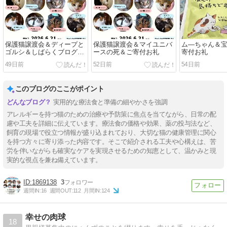
保護猫譲渡会＆ディープと
保護猫譲渡会＆マイユニバ
ム―ちゃん＆
ゴルシ＆しばらくブログお
ースの死＆ご寄付お礼
寄付お礼
休みさせて頂きます
49日前
52日前
54日前
このブログのここがポイント
実用的な療法食と準備の細やかさを強調
アレルギーを持つ猫のための治療や予防策に焦点を当てながら、日常の配
慮や工夫を詳細に伝えています。療法食の価格や効果、薬の投与法など、
飼育の現場で役立つ情報が盛り込まれており、大切な猫の健康管理に関心
を持つ方々に寄り添った内容です。そこで紹介される工夫や心構えは、苦
労を伴いながらも確実なケアを実現させるための知恵として、温かみと現
実的な視点を兼ね備えています。
1869138
3
週間IN:
16
週間OUT:
112
月間IN:
124
幸せの肉球
18