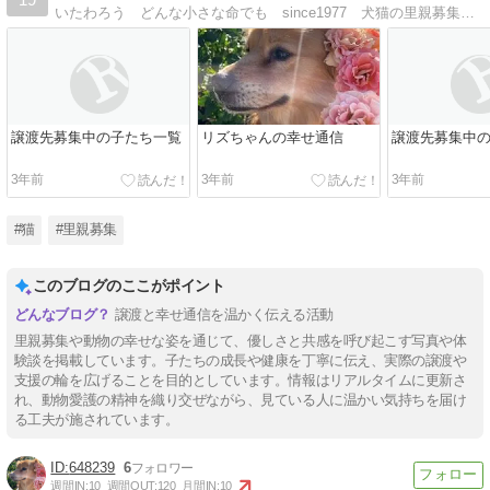
いたわろう どんな小さな命でも since1977 犬猫の里親募集や啓蒙活動を行っています。
譲渡先募集中の子たち一覧
リズちゃんの幸せ通信
譲渡先募集中
3年前
3年前
3年前
#猫
#里親募集
このブログのここがポイント
譲渡と幸せ通信を温かく伝える活動
里親募集や動物の幸せな姿を通じて、優しさと共感を呼び起こす写真や体
験談を掲載しています。子たちの成長や健康を丁寧に伝え、実際の譲渡や
支援の輪を広げることを目的としています。情報はリアルタイムに更新さ
れ、動物愛護の精神を織り交ぜながら、見ている人に温かい気持ちを届け
る工夫が施されています。
648239
6
週間IN:
10
週間OUT:
120
月間IN:
10