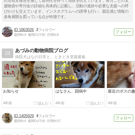
れる収支報告を通じて透明性を持って現状を伝えています。各月ごとの支
援物資や寄付金の詳細を具体的に記載し、活動の進捗や必要な支援への呼
びかけも交えています。インスタグラムへの誘導も行い、親近感と情報の
多角展開を図っている点が特徴です。
1863026
2
週間IN:
8
週間OUT:
80
月間IN:
8
あづみの動物病院ブログ
23
病院犬はなの日常と、ときどき里親募集
お知らせ
はなさん、闘病中
最近のボスの
4年前
4年前
4年前
1405929
4
週間IN:
6
週間OUT:
60
月間IN:
57