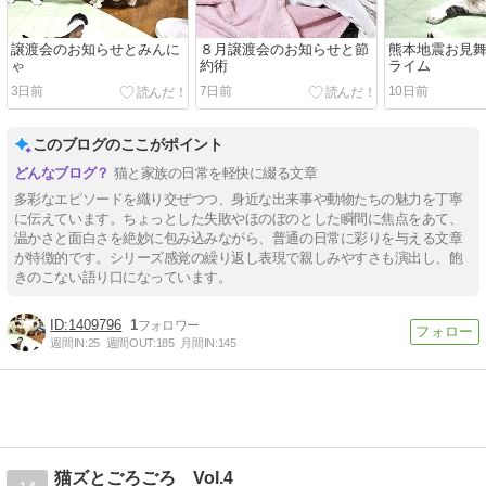
譲渡会のお知らせとみんに
８月譲渡会のお知らせと節
熊本地震お見
ゃ
約術
ライム
3日前
7日前
10日前
このブログのここがポイント
猫と家族の日常を軽快に綴る文章
多彩なエピソードを織り交ぜつつ、身近な出来事や動物たちの魅力を丁寧
に伝えています。ちょっとした失敗やほのぼのとした瞬間に焦点をあて、
温かさと面白さを絶妙に包み込みながら、普通の日常に彩りを与える文章
が特徴的です。シリーズ感覚の繰り返し表現で親しみやすさも演出し、飽
きのこない語り口になっています。
1409796
1
週間IN:
25
週間OUT:
185
月間IN:
145
猫ズとごろごろ Vol.4