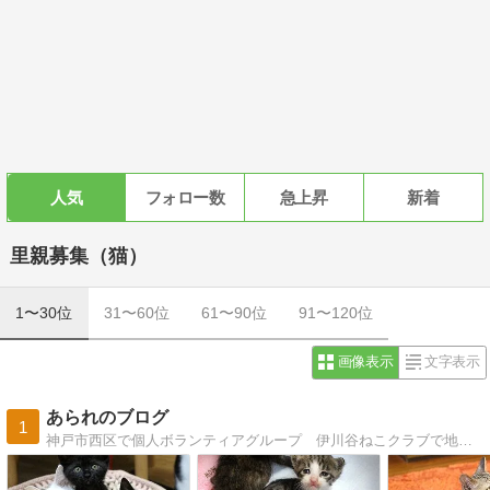
人気
フォロー数
急上昇
新着
里親募集（猫）
1〜30位
31〜60位
61〜90位
91〜120位
画像表示
文字表示
あられのブログ
1
神戸市西区で個人ボランティアグループ 伊川谷ねこクラブで地域猫活動をしています神戸市の地域猫団体としても登録をしてＴＮＲをしながら保護猫活動をしています