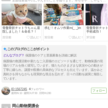
里親様募集中のにゃんずのことを綴ります。幸せを手…じゃなくて肉球にする？子たちが増えますように！
骨盤骨折チャトラちゃん退
求む！オムツ作業m(_ _)m
骨盤骨折チャ
院しました！＆命名？！
手術成功！
22日前
32日前
37日前
このブログのここがポイント
保護猫のケアと里親募集を詳細に解説
保護猫の救護活動や新たなご入居猫のエピソードを通じて、動物保護の現
場のリアルを熱く描写しています。猫たちのさまざまな状況や心の動きが
丁寧に綴られ、譲渡や医療の具体的なプロセスも伝えています。温かみと
真剣さを持ちながらも現実的な視点を忘れず、日々の活動を誠実に報告し
ています。
1567245
4
週間IN:
10
週間OUT:
90
月間IN:
280
岡山動物愛護会
19