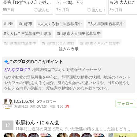
長毛【ゆずちゃん】が迷子
＞◡＜◍)。✧♡
ら3年大人ねこ
です
に行きました♪
55日前
7ヶ月前
8ヶ月前
#TNR
#山形市
#大人くろねこ里親募集中
#大人黒猫里親募集中
#大人ねこ里親募集中山形市
#山形市大人猫里親募集中
#山形市黒猫募集中
#山形市お見合随時
#山形市くろねこ募集中
続きを表示
#山形市黒猫
#TNR進みます様に
#ナルシー
このブログのここがポイント
地域密着型で温かい動物保護メッセージ
猫や小動物の里親募集を中心に、飼育環境や動物の状態、地域のイベント
やカフェの情報を明るく紹介。身近な動物への思いやりや、日常の癒やし
を伝える内容が満載で、愛猫家や動物好きの心を惹きつける。
2135704
5
週間IN:
18
週間OUT:
54
月間IN:
30
市原わん・にゃん会
17
11年前に近所の廃屋で死んでいた数匹の猫を見ました誰もどうして手を差し伸べなかったの？こんな悲しい事はもう嫌だ2007年のその時から手さぐりで保護ボランティアを始めました 宜しくお願いします