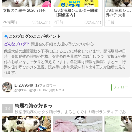
支援のご報告 2026.7月分
8/9南浦和シェルター開催
8/9南浦和シ
【開催案内】
男の子 大君
24時間前
3日前
3日前
このブログのここがポイント
譲渡会の詳細と支援の呼びかけが中心
保護犬猫の譲渡活動を丁寧に伝えることに特化しています。開催場所や日
時、参加動物の特徴や性格、譲渡条件を具体的に紹介しつつ、支援金や寄
付のお願いをしっかりと伝えています。各記事は情報を簡潔にまとめ、行
動を促す呼びかけを重視、読み手に参加意欲を引き出す工夫が随所に見ら
れます。
2079549
17
週間IN:
45
週間OUT:
102
月間IN:
201
綺麗な海が好きっ
13
秋葉原勤務のオタク猫ボラ。よろしくです！猫ボランティアでありアニメ・声優好きおばちゃん腐女子でもあります