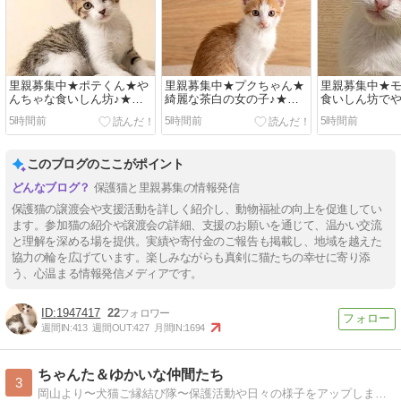
里親募集中★ポテくん★や
里親募集中★プクちゃん★
里親募集中★
んちゃな食いしん坊♪★２
綺麗な茶白の女の子♪★２
食いしん坊で
ヵ月
ヵ月
の子♪★２ヵ月
5時間前
5時間前
5時間前
このブログのここがポイント
保護猫と里親募集の情報発信
保護猫の譲渡会や支援活動を詳しく紹介し、動物福祉の向上を促進してい
ます。参加猫の紹介や譲渡会の詳細、支援のお願いを通じて、温かい交流
と理解を深める場を提供。実績や寄付金のご報告も掲載し、地域を越えた
協力の輪を広げています。楽しみながらも真剣に猫たちの幸せに寄り添
う、心温まる情報発信メディアです。
1947417
22
週間IN:
413
週間OUT:
427
月間IN:
1694
ちゃんた＆ゆかいな仲間たち
3
岡山より〜犬猫ご縁結び隊〜保護活動や日々の様子をアップします。