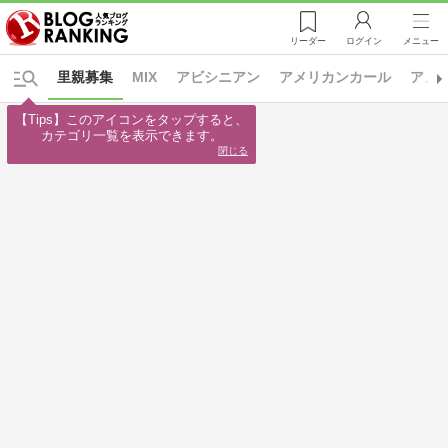
リーダー
ログイン
メニュー
里親募集
MIX
アビシニアン
アメリカンカール
アメ
【Tips】このアイコンをタップすると、

カテゴリ一覧を表示できます。
閉じる