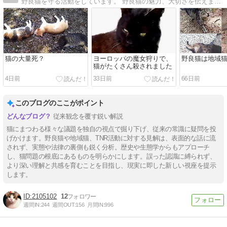
野良猫を守る活動をしています。 野良猫の魅力、大切さを伝えます。TNR反対！お腹の赤ちゃん殺すな！
猫の大量死？
ヨーロッパの魔女狩りで、
野良猫は地域
猫がたくさん殺されました
4日前
33日前
66日前
このブログのここがポイント
従来観念を覆す鋭い解説
猫にまつわる様々な議題を独自の視点で掘り下げ、従来の常識に疑問を投
げかけます。野良猫や地域猫、TNR活動に対する見解は、表面的な話に流
されず、実態や法律の裏側も鋭く分析。歴史や生態学からもアプローチ
し、猫問題の根底にあるものを明らかにします。誤った認識に縛られず、
より深い理解と共感を育むことを目指し、現実に即した新しい視座を提示
します。
2105102
12
週間IN:
244
週間OUT:
156
月間IN:
996