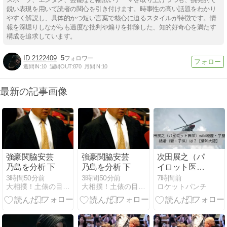
鋭い表現を用いて読者の関心を引き付けます。時事性の高い話題をわかり
やすく解説し、具体的かつ短い言葉で核心に迫るスタイルが特徴です。情
報を深堀りしながらも過度な批判や煽りを排除した、知的好奇心を満たす
構成を追求しています。
2122409
5
週間IN:
10
週間OUT:
870
月間IN:
10
最新の記事画像
強豪関脇安芸
強豪関脇安芸
次田展之（パ
乃島を分析 下
乃島を分析 下
イロット医
師）wiki経
3時間50分前
3時間50分前
7時間前
大相撲！土俵の目撃者
大相撲！土俵の目撃者
ロケットパンチ
歴・学歴！結
婚（妻・子
供）は？【情
熱大陸】