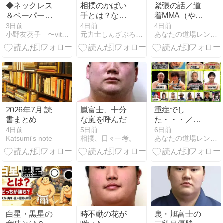
◆ネックレス
相撲のかばい
緊張の話／道
＆ペーパーク
手とは？なぜ
着MMA（やん
ラフトワーク
負けにならな
ちゃな人の柔
3日前
4日前
4日前
小野友葵子 〜vita rosea〜
元力士しんざぶろうのライフハックブログ
あなたの道場レンタルスペースあこう堂
ショップ
いのかを元力
道）
士が解説
2026年7月 読
嵐富士、十分
重症でし
書まとめ
な嵐を呼んだ
た・・・／明
日は試合（の
4日前
5日前
6日前
Katsumi's note
相撲、日々一考。
あなたの道場レンタルスペースあこう堂
セコンド）
白星・黒星の
時不動の花が
裏・旭富士の