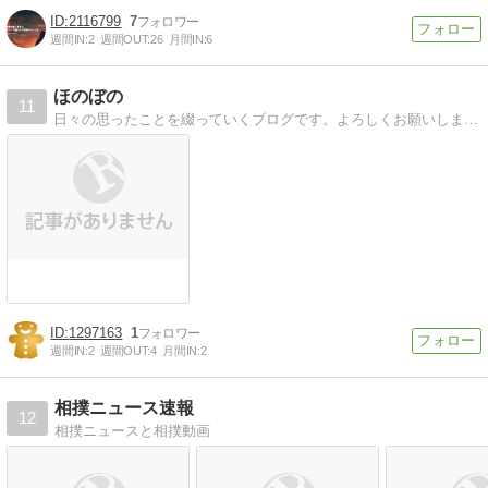
2116799
7
週間IN:
2
週間OUT:
26
月間IN:
6
ほのぼの
11
日々の思ったことを綴っていくブログです。よろしくお願いします。
1297163
1
週間IN:
2
週間OUT:
4
月間IN:
2
相撲ニュース速報
12
相撲ニュースと相撲動画