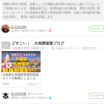
相撲の歴史や制度、産業としての側面を経済学の視点から掘り下げること
に特徴があります。連載企画では、座席供給や給与制度、運営の背景に潜
むインセンティブを具体的な数字と研究結果で解明。伝統と現代経済の融
合を目指し、奥深い知見を提案します。
2141390
週間IN:
0
週間OUT:
54
月間IN:
12
どすこい！ 大相撲速報ブログ
19
大相撲の歴史や観戦マナー、取り組みハイライト、注目の力士、相撲部屋宿舎アクセス・稽古見学などの最新情報を発信！
大相撲九州場所部屋別宿舎
ガイドを動画にしました
4年前
1979196
1
週間IN:
0
週間OUT:
40
月間IN:
10