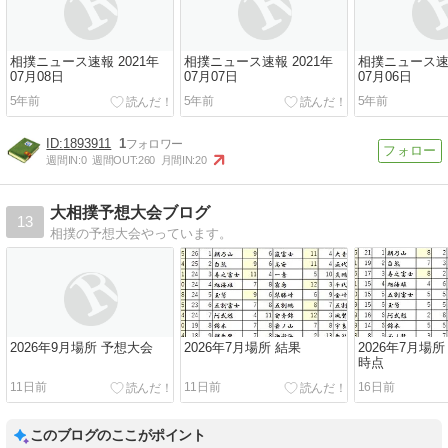
相撲ニュース速報 2021年
相撲ニュース速報 2021年
相撲ニュース速報
07月08日
07月07日
07月06日
5年前
5年前
5年前
1893911
1
週間IN:
0
週間OUT:
260
月間IN:
20
大相撲予想大会ブログ
13
相撲の予想大会やっています。
2026年9月場所 予想大会
2026年7月場所 結果
2026年7月場所
時点
11日前
11日前
16日前
このブログのここがポイント