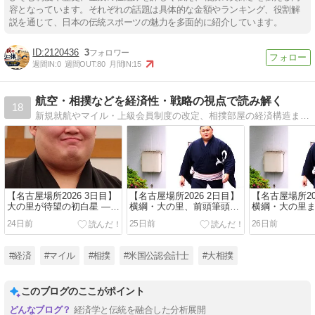
容となっています。それぞれの話題は具体的な金額やランキング、役割解
説を通じて、日本の伝統スポーツの魅力を多面的に紹介しています。
2120436
3
週間IN:
0
週間OUT:
80
月間IN:
15
航空・相撲などを経済性・戦略の視点で読み解く
18
新規就航やマイル・上級会員制度の改定、相撲部屋の経済構造まで、農学修士×会計士の視点で数値分解して伝える分析ブログ。
【名古屋場所2026 3日目】
【名古屋場所2026 2日目】
【名古屋場所20
大の里が待望の初白星 ―
横綱・大の里、前頭筆頭・
横綱・大の里
藤ノ川は横綱2人目の金
藤ノ川に土俵際で敗れ2連
― 十両から復
24日前
25日前
26日前
星、豊昇龍から連日の大仕
敗 ― 豊昇龍・霧島は2連勝
尊富士も白星
事
まとめ
#経済
#マイル
#相撲
#米国公認会計士
#大相撲
このブログのここがポイント
経済学と伝統を融合した分析展開