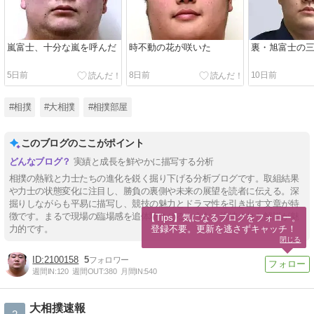
嵐富士、十分な嵐を呼んだ
時不動の花が咲いた
裏・旭富士の
5日前
8日前
10日前
#相撲
#大相撲
#相撲部屋
このブログのここがポイント
実績と成長を鮮やかに描写する分析
相撲の熱戦と力士たちの進化を鋭く掘り下げる分析ブログです。取組結果
や力士の状態変化に注目し、勝負の裏側や未来の展望を読者に伝える。深
掘りしながらも平易に描写し、競技の魅力とドラマ性を引き出す文章が特
徴です。まるで現場の臨場感を追体験させるような、洗練された解説が魅
【Tips】気になるブログをフォロー。

登録不要。更新を逃さずキャッチ！
力的です。
閉じる
2100158
5
週間IN:
120
週間OUT:
380
月間IN:
540
大相撲速報