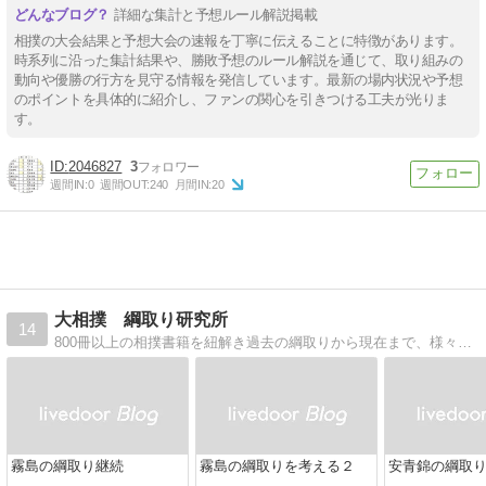
詳細な集計と予想ルール解説掲載
相撲の大会結果と予想大会の速報を丁寧に伝えることに特徴があります。
時系列に沿った集計結果や、勝敗予想のルール解説を通じて、取り組みの
動向や優勝の行方を見守る情報を発信しています。最新の場内状況や予想
のポイントを具体的に紹介し、ファンの関心を引きつける工夫が光りま
す。
2046827
3
週間IN:
0
週間OUT:
240
月間IN:
20
大相撲 綱取り研究所
14
800冊以上の相撲書籍を紐解き過去の綱取りから現在まで、様々な大関の綱取りを研究・紹介していきます。
霧島の綱取り継続
霧島の綱取りを考える２
安青錦の綱取