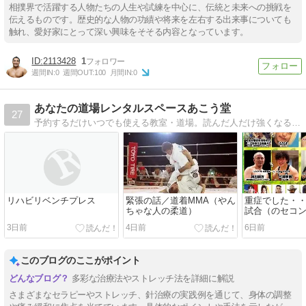
相撲界で活躍する人物たちの人生や試練を中心に、伝統と未来への挑戦を
伝えるものです。歴史的な人物の功績や将来を左右する出来事についても
触れ、愛好家にとって深い興味をそそる内容となっています。
2113428
1
週間IN:
0
週間OUT:
100
月間IN:
0
あなたの道場レンタルスペースあこう堂
27
予約するだけいつでも使える教室・道場。読んだ人だけ強くなるﾌﾞﾛｸﾞ。須磨･健康･格闘技情報。
リハビリベンチプレス
緊張の話／道着MMA（やん
重症でした・
ちゃな人の柔道）
試合（のセコ
3日前
4日前
6日前
このブログのここがポイント
多彩な治療法やストレッチ法を詳細に解説
さまざまなセラピーやストレッチ、針治療の実践例を通じて、身体の調整