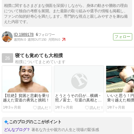
相撲に関するさまざまな側面を深掘りしながら、身体の動きや勝敗の理由
について独自の考察を展開。また最新の取り組みや選手の情報も掲載し、
ファンの知的好奇心を満たします。専門的な視点と親しみやすさを兼ね備
えた内容です。
1989178
6
週間IN:
0
週間OUT:
150
月間IN:
0
寝ても覚めても大相撲
26
相撲についてまとめています
【壮絶】貧困と悲劇を乗り
とうとうその日が…横綱・
いいと思う！
越えた雷道の勇気と挑戦！
照ノ富士、引退の真相と
乗り越えた相
は？
1年3ヶ月前
1年7ヶ月前
1年7ヶ月前
このブログのここがポイント
著名な力士や親方の人生と現場の緊張感