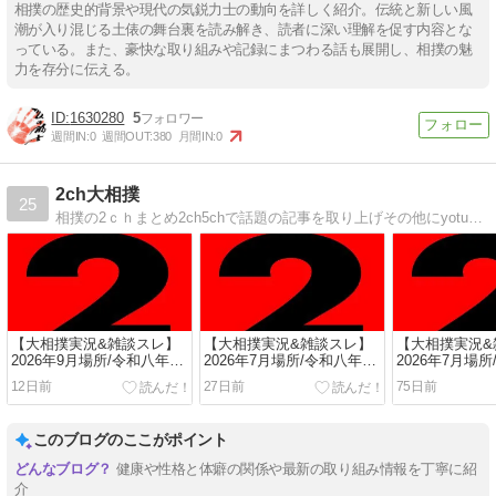
相撲の歴史的背景や現代の気鋭力士の動向を詳しく紹介。伝統と新しい風
潮が入り混じる土俵の舞台裏を読み解き、読者に深い理解を促す内容とな
っている。また、豪快な取り組みや記録にまつわる話も展開し、相撲の魅
力を存分に伝える。
1630280
5
週間IN:
0
週間OUT:
380
月間IN:
0
2ch大相撲
25
相撲の2ｃｈまとめ2ch5chで話題の記事を取り上げその他にyotubetwitterなどから炎鵬豊昇龍稀勢の里白鵬 鶴竜日馬富士栃ノ心などについて
【大相撲実況&雑談スレ】
【大相撲実況&雑談スレ】
【大相撲実況&
2026年9月場所/令和八年秋
2026年7月場所/令和八年名
2026年7月場
場所の番付編成・展望
古屋場所
古屋場所の番
12日前
27日前
75日前
このブログのここがポイント
健康や性格と体癖の関係や最新の取り組み情報を丁寧に紹
介