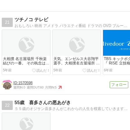
ツチノコ テレビ
21
おもしろい 映画 アメドラ バラエティ番組 ドラマの DVD ブルーレイ 動画 レビュー
大相撲 名古屋場所 千秋楽
天気、エンゼルス大谷翔平
TBS キック
結びの一番。 その執念はど
選手、大相撲名古屋場所 白
『 RISE 立
こから来るのか！？
鵬 翔猿 戦。
』 那須川天心
5年前
5年前
6年前
タビュー42の
1570598
週間IN:
0
週間OUT:
60
月間IN:
5
55歳 喜多さんの悪あがき
22
５５歳のオジサン喜多さんがこれからの人生を模索していきます。マネー、節約術、終の棲家、趣味探し。そして大相撲。