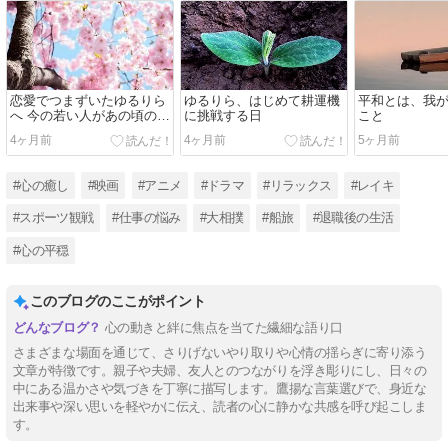
恋愛でつまずいたゆるりら
ゆるりら、はじめて耕運機
平和とは、我
へ 今の若い人があの頃の苦
に挑戦する日
こと
しさを代弁してくれます
4ヶ月前
4ヶ月前
5ヶ月前
#心の癒し
#映画
#アニメ
#ドラマ
#リラックス
#レイキ
#スポーツ観戦
#仕事の悩み
#大相撲
#船旅
#退職後の生活
#心の平穏
このブログのここがポイント
心の動きと絆に焦点を当てた繊細な語り口
さまざまな場面を通じて、さりげないやり取りや心情の揺らぎに寄り添う
文章が特徴です。親子や夫婦、友人とのつながりを浮き彫りにし、日々の
中にある温かさや気づきを丁寧に描写します。鷹揚な言葉選びで、身近な
出来事や深い思いを軽やかに伝え、読者の心に静かな共感を呼び起こしま
す。