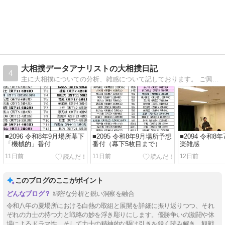
大相撲データアナリストの大相撲日記
4
主に大相撲についての分析、雑感について記しております。 ご興味ある方はぜひ足をお運びください。 またご感想、ご意見いただけると幸いです。
■2096 令和8年9月場所幕下
■2095 令和8年9月場所予想
■2094 令和8
「機械的」番付
番付（幕下5枚目まで）
楽雑感
11日前
11日前
12日前
このブログのここがポイント
綿密な分析と鋭い洞察を融合
令和八年の夏場所における白熱の取組と展開を詳細に振り返りつつ、それ
ぞれの力士の持つ力と戦略の妙を浮き彫りにします。優勝争いの激闘や休
場によるドラマ性、そして力士の精神的な駆け引きを鋭く読み解き、観戦