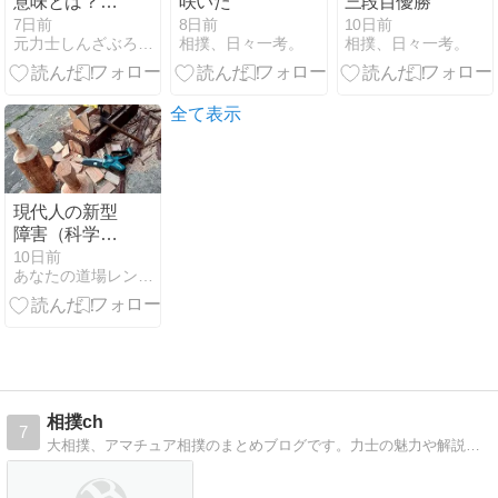
意味とは？ど
咲いた
三段目優勝
っちが勝ちか
7日前
8日前
10日前
元力士しんざぶろうのライフハックブログ
相撲、日々一考。
相撲、日々一考。
覚え方・由来
まで元力士が
解説
全て表示
現代人の新型
障害（科学文
明コワイ）
10日前
あなたの道場レンタルスペースあこう堂
相撲ch
7
大相撲、アマチュア相撲のまとめブログです。力士の魅力や解説者の見解を紹介。