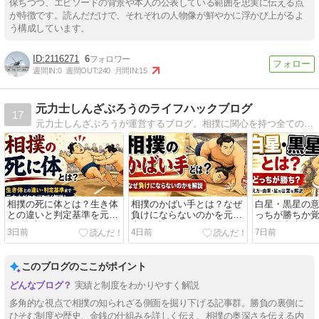
保ちつつ、エピソードの背景や本人の公表している範囲を忠実に伝える点
が特徴です。読んだだけで、それぞれの人物像が鮮やかに浮かび上がるよ
う構成しています。
2116271
6
週間IN:
0
週間OUT:
240
月間IN:
15
元力士しんざぶろうのライフハックブログ
17
元力士しんざぶろうが運営するブログ。相撲に関心を持つ全ての方に向けて、元力士の体験談や初心者にも分かりやすい解説をお届けします。日常生活をより楽しく、便利にするためのライフハックや役立つ情報も発信していきますので、ぜひご覧ください。
相撲の死に体とは？生き体
相撲のかばい手とは？なぜ
白星・黒星の
との違いと判定基準を元力
負けにならないのかを元力
っちが勝ちか
士が解説
士が解説
まで元力士が
3日前
4日前
7日前
このブログのここがポイント
実績と制度をわかりやすく解説
多角的な視点で相撲の知られざる側面を掘り下げる記事群。勝負の裏側に
ひそむ制度や歴史、金銭の仕組みを詳しく伝え、相撲の奥深さを伝える内