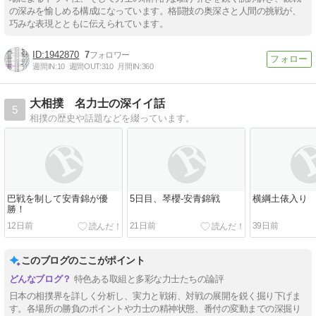
の深みを愉しめる構成になっています。格闘技の奥深さと人間の挑戦が、
巧みな表現とともに伝えられています。
1942870
7
週間IN:
10
週間OUT:
310
月間IN:
360
大相撲 名力士の深イイ話
5
相撲の歴史や話題などを綴っています。
巴戦を制して安青錦が優
5日目、琴櫻-安青錦戦
横綱土俵入り
勝！
12日前
21日前
39日前
このブログのここがポイント
特色ある取組と多彩な力士たちの論評
日本の相撲界を詳しく分析し、実力と戦術、対戦の展開を鋭く掘り下げま
す。各場所の勝負のポイントや力士の精神状態、番付の変動までの深掘り