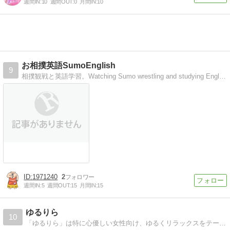
週間IN:
10
週間OUT:
0
月間IN:
10
お相撲英語SumoEnglish
9
相撲観戦と英語学習。Watching Sumo wrestling and studying English.初心者です(^^)。I'm a beginner.
1971240
2
週間IN:
5
週間OUT:
15
月間IN:
15
ゆるりら
10
「ゆるりら」は特に心優しい女性向け、ゆるくリラックスをテーマに、アニメ、野球、大相撲、船旅などから人生のヒントを探します。ヒーリングサロンの開業準備ブログです。