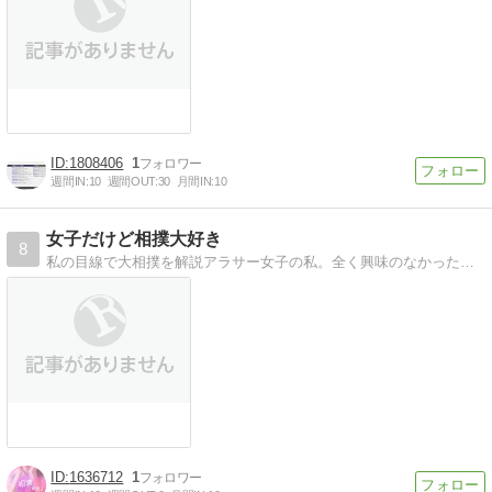
1808406
1
週間IN:
10
週間OUT:
30
月間IN:
10
女子だけど相撲大好き
8
私の目線で大相撲を解説アラサー女子の私。全く興味のなかった大相撲にドハマりしてます。
1636712
1