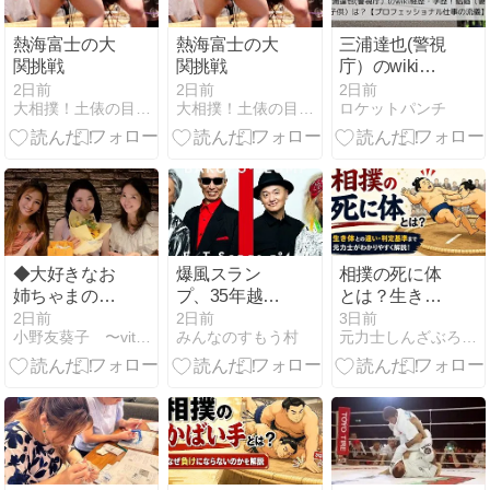
任
熱海富士の大
熱海富士の大
三浦達也(警視
関挑戦
関挑戦
庁）のwiki経
歴・学歴！結
2日前
2日前
2日前
大相撲！土俵の目撃者
大相撲！土俵の目撃者
ロケットパンチ
婚（妻・子
供）は？【プ
ロフェッショ
ナル仕事の流
儀】
◆大好きなお
爆風スラン
相撲の死に体
姉ちゃまのお
プ、35年越し
とは？生き体
誕生会
の武道館で伝
との違いと判
2日前
2日前
3日前
小野友葵子 〜vita rosea〜
みんなのすもう村
元力士しんざぶろうのライフハックブログ
説再び！
定基準を元力
士が解説