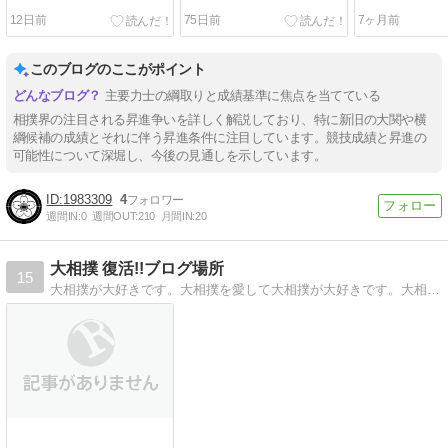
12日前
75日前
7ヶ月前
このブログのここがポイント
主要力士の綱取りと成績基準に焦点を当てている
相撲界の注目される昇進争いを詳しく解説しており、特に新旧の大関や横
綱候補の成績とそれに伴う昇進条件に注目しています。競技成績と昇進の
可能性について深堀し、今後の見通しを示しています。
1983309
4
週間IN:
0
週間OUT:
210
月間IN:
20
大相撲 復活!!ブログ場所
15
大相撲が大好きです。大相撲を愛して大相撲が大好きです。大相撲を愛して38年。大相撲を応援していくブログです