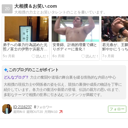
大相撲＆お笑い.com
20
大相撲の力士とお笑いタレントのことを書いています。
弟子への暴力行為認めた元
安青錦、計画的増量で綱と
若元春が、王
照ノ富士の伊勢ケ浜親方、
りボディーに進化！
鮮やかにうっ
新後援会の初会合欠席！
5ヶ月前
6ヶ月前
7ヶ月前
このブログのここがポイント
力士の奮闘や道場の舞台裏を綴る情熱的な内容が中心
大相撲の現役力士や関係者の姿を伝え、競技の裏側や成長の物語を丁寧に
紹介しています。各力士の復活や新星の登場、伝説の親方の思い出まで、
多彩なテーマで相撲の世界に引き込むコンテンツが満載です。
2116237
8
週間IN:
0
週間OUT:
20
月間IN:
10