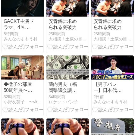
GACKT主演ド
安青錦に求め
安青錦に求め
ラマ、4％の
られる突破力
られる突破力
低視聴率！格
8時間前
25時間前
25時間前
みんなのすもう村
大相撲！土俵の目撃者
大相撲！土俵の目撃者
付け王者も試
練の時
◆徹子の部屋
蔵内勇夫（福
【男子バレ
50周年展〜愛
岡県議会議
ー】日本代表
を込めて〜
長）の経歴｜
を支えたベテ
32時間前
34時間前
2日前
小野友葵子 〜vita rosea〜
ロケットパンチ
みんなのすもう村
何者？獣医師
ランセッター
から”知事を凌
深津英臣！そ
ぐ”福岡政界の
の凄さを高橋
ドンへ──カツ
藍と西田有志
アゲ疑惑で問
が語る
われる説明責