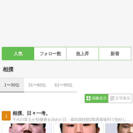
人気
フォロー数
急上昇
新着
相撲
1〜30位
31〜60位
61〜90位
画像表示
文字表示
相撲、日々一考。
1
千代の富士が初優勝を決めた日、蔵前国技館2階席最後列で熱狂したあの感動から４０年以上が経つ。相撲も私の人生も移り変わりました。やっぱり相撲が好き。この想いをブログにしたためます。