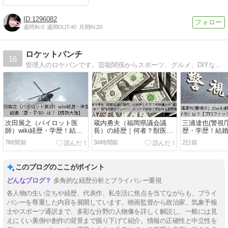
1296082
週間IN:
0
週間OUT:
40
月間IN:
20
ロケットパンチ
16
管理人のロケパンです。芸能関係からスポーツ、グルメ、DIYなど日々多彩な情報を、わかりやすくまとめていきますので読者の皆様の知りたい情報入手の時間短縮になればと思っています。
次田展之（パイロット医
蔵内勇夫（福岡県議会議
三浦達也(警視庁
師）wiki経歴・学歴！結婚
長）の経歴｜何者？獣医師
歴・学歴！結
（妻・子供）は？【情熱大
から”知事を凌ぐ”福岡政界
供）は？【プ
7時間前
34時間前
2日前
陸】
のドンへ──カツアゲ疑惑で
ナル仕事の流
問われる説明責任
このブログのここがポイント
多角的な経歴分析とプライバシー重視
各人物の生い立ちや経歴、代表作、私生活に焦点を当てながらも、プライ
バシーを尊重した内容を展開しています。映画監督から政治家、気象予報
士やスポーツ通訳まで、多彩な分野の人物像を詳しく解説し、一般には見
えにくい裏側や創作の背景まで掘り下げて紹介。情報の正確性と中立性を