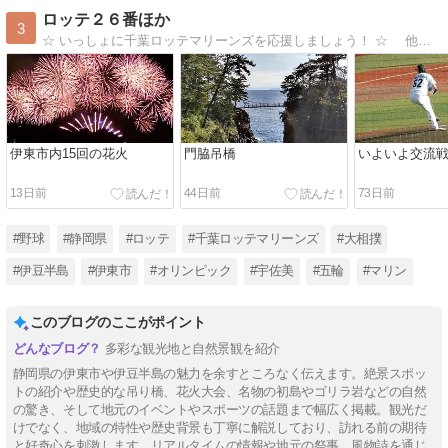
ロッテ２６番ほか
3
☆ いっしょに千葉ロッテマリーンズを応援しましょう！ ☆ 他にオリンピックと大相撲の応援や伊豆の観光情報などのサイトも運営中♪
伊東市内15回の花火
門脇吊橋
いよいよ交流
13日前
44日前
73日前
#野球
#静岡県
#ロッテ
#千葉ロッテマリーンズ
#大相撲
#伊豆半島
#伊東市
#オリンピック
#宇佐美
#五輪
#マリン
このブログのここがポイント
多彩な観光地と自然景観を紹介
静岡県の伊東市や伊豆半島の魅力を余すところなく伝えます。絶景スポッ
トの紹介や歴史的な吊り橋、花火大会、名物の初島やゴリラ岩などの自然
の驚き、そして地元のイベントやスポーツの話題まで幅広く掲載。観光だ
けでなく、地域の特性や歴史背景も丁寧に解説しており、訪れる前の期待
と好奇心を刺激します。リアルタイムの情報や地元の祭事、風物詩を通じ