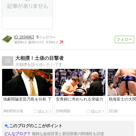
1834963
5
週間IN:
0
週間OUT:
6
月間IN:
2
大相撲！土俵の目撃者
23
大相撲を語り合いたいです
強豪関脇安芸乃島を分析 下
安青錦に求められる突破力
熱海富士の大
3時間50分前
25時間前
2日前
このブログのここがポイント
複雑な血統背景と新旧部屋の関係性を詳述