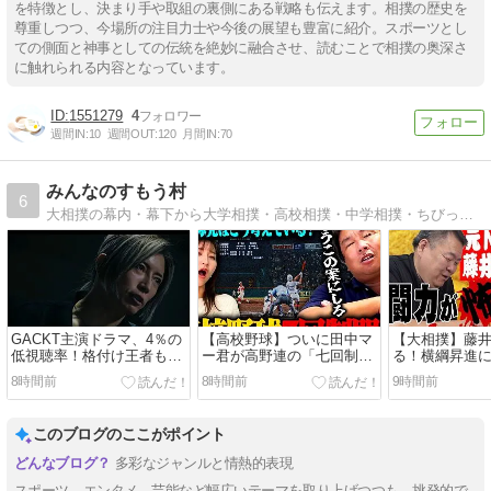
を特徴とし、決まり手や取組の裏側にある戦略も伝えます。相撲の歴史を
尊重しつつ、今場所の注目力士や今後の展望も豊富に紹介。スポーツとし
ての側面と神事としての伝統を絶妙に融合させ、読むことで相撲の奥深さ
に触れられる内容となっています。
1551279
4
週間IN:
10
週間OUT:
120
月間IN:
70
みんなのすもう村
6
大相撲の幕内・幕下から大学相撲・高校相撲・中学相撲・ちびっ子相撲、時代劇、日本の民族文化の情報を中心にまとめています。
GACKT主演ドラマ、4％の
【高校野球】ついに田中マ
【大相撲】藤
低視聴率！格付け王者も試
ー君が高野連の「七回制」
る！横綱昇進
練の時
導入に異議申す！ドーム球
数字だけでは
8時間前
8時間前
9時間前
場でやれ
このブログのここがポイント
多彩なジャンルと情熱的表現
スポーツ、エンタメ、芸能など幅広いテーマを取り上げつつも、挑発的で