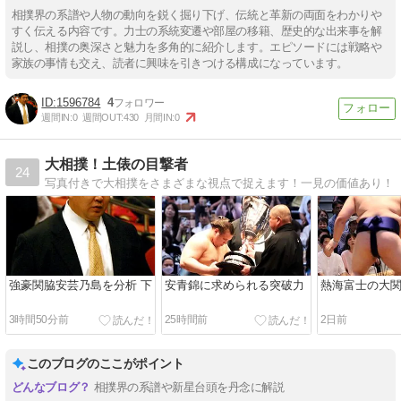
相撲界の系譜や人物の動向を鋭く掘り下げ、伝統と革新の両面をわかりや
すく伝える内容です。力士の系統変遷や部屋の移籍、歴史的な出来事を解
説し、相撲の奥深さと魅力を多角的に紹介します。エピソードには戦略や
家族の事情も交え、読者に興味を引きつける構成になっています。
1596784
4
週間IN:
0
週間OUT:
430
月間IN:
0
大相撲！土俵の目撃者
24
写真付きで大相撲をさまざまな視点で捉えます！一見の価値あり！
強豪関脇安芸乃島を分析 下
安青錦に求められる突破力
熱海富士の大
3時間50分前
25時間前
2日前
このブログのここがポイント
相撲界の系譜や新星台頭を丹念に解説