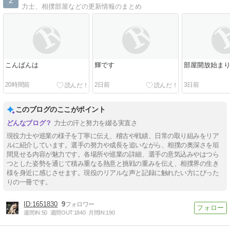
2
力士、相撲部屋などの更新情報のまとめ
こんばんは
輝です
部屋開放始ま
20時間前
2日前
3日前
このブログのここがポイント
力士の汗と努力を綴る実直さ
現役力士や巡業の様子を丁寧に伝え、稽古や戦績、日常の取り組みをリア
ルに紹介しています。選手の努力や成長を追いながら、相撲の奥深さを垣
間見せる内容が魅力です。各場所や巡業の詳細、選手の意気込みやはつら
つとした姿勢を通じて積み重なる熱意と挑戦の重みを伝え、相撲界の生き
様を身近に感じさせます。現役のリアルな声と記録に触れたい方にぴった
りの一冊です。
1651830
9
週間IN:
50
週間OUT:
1840
月間IN:
190