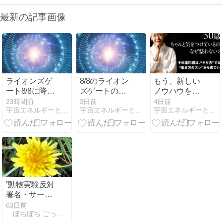
最新の記事画像
ライオンズゲ
8/8のライオン
もう、新しい
ート8/8に降り
ズゲートのピ
ノウハウを追
た情報は、食
ークに向けて
いかけなくて
23時間前
3日前
4日前
宇宙エネルギーと繋がる食卓
宇宙エネルギーと繋がる食卓
宇宙エネルギーと繋がる食卓
で眠ってしま
いい。
った人を目覚
めさせよ
”動物実験反対
署名・サーカ
ス・水族館・
63日前
ぼちぼち ごった日記
動物園パネル