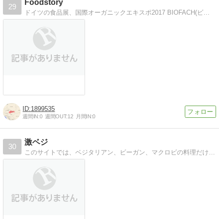
Foodstory
29
ドイツの食品展、国際オーガニックエキスポ2017 BIOFACH(ビオファ)を視察！ヨーロッパの最新オーガニック食品の流行情報をレポートします！
1899535
週間IN:
0
週間OUT:
12
月間IN:
0
激ベジ
30
このサイトでは、ベジタリアン、ビーガン、マクロビの料理だけではなく、ベジフェスや旅行など暮しに役立ついろいろなベジ情報をまとめて発信するブログです。