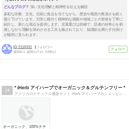
深い文化理解と精神性を伝える解説
多彩な宗教、文化、伝統に焦点を当てながら、歴史や風習の奥深さを鋭く
掘り下げています。日常に根付く精神的な側面や地域ごとの習俗を丁寧に
紹介し、新たな視点を提供します。言葉選びは的確で、読者の好奇心を刺
激しながら理解を深めさせる工夫も施されており、知識欲を満たす仕掛け
が随所に見られます。
2110331
1
週間IN:
0
週間OUT:
16
月間IN:
2
* iHerb アイハーブでオーガニック＆グルテンフリー *
14
アメリカのナチュラル通販サイト iHerb アイハーブのショッピングレポート オーガニック、ローフード、グルテンフリー、ヴィーガン、コスメ、美容etc.
オーガニック、100%ナチ