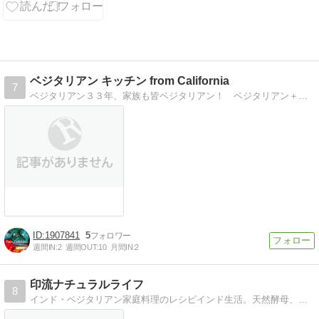
展6/30”
ベジタリアン キッチン from California
7
ベジタリアン３３年、家族も皆ベジタリアン！ ベジタリアン＋ヴィーガン料理、スーパーフード、パワーハウス*ドリンクなど、我が家のレシピを公開中！
1907841
5
週間IN:
2
週間OUT:
10
月間IN:
2
印流ナチュラルライフ
8
インド・ベジタリアン家庭料理のレシピインド生活。天然酵母、スパイス、調味料何でも手作りの自然生活が楽しい！