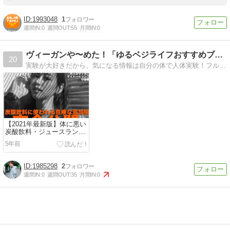
1993048
1
週間IN:
0
週間OUT:
55
月間IN:
0
ヴィーガンや〜めた！「ゆるベジライフおすすめブログ」
20
実験が大好きだから、気になる情報は自分の体で人体実験！フルーツを一ヶ月食べ続けたらどうなるの？EM菌って飲んでも平気なの？
【2021年最新版】体に悪い
炭酸飲料・ジュースランキ
ング166銘柄の添加物を完
5年前
全調査！
1985298
2
週間IN:
0
週間OUT:
35
月間IN:
0