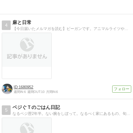
麻と日常
4
【今日届いたメルマガを読む】ビーガンです。アニマルライツやヒューマンライツなどに関心があり、地球の行く末を案じています。ファンタジーも好きです。
1680952
週間IN:
6
週間OUT:
10
月間IN:
6
ベジぐＴのごはん日記
5
なるベジ歴2年半。ない腕をしぼって。なるべく家にあるもの、旬な地のものをつかって、台所で日々葛藤中。