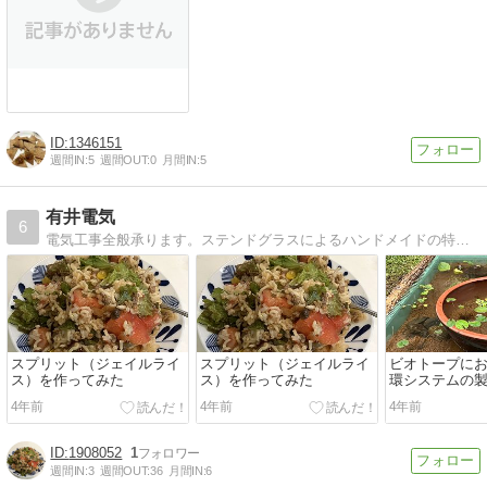
1346151
週間IN:
5
週間OUT:
0
月間IN:
5
有井電気
6
電気工事全般承ります。ステンドグラスによるハンドメイドの特注ランプの作成、完全無農薬栽培による野菜、果物等のネット販売も手掛けております。
スプリット（ジェイルライ
スプリット（ジェイルライ
ビオトープに
ス）を作ってみた
ス）を作ってみた
環システムの
4年前
4年前
4年前
1908052
1
週間IN:
3
週間OUT:
36
月間IN:
6