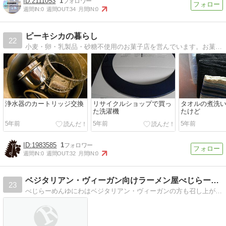
2111053
1
週間IN:
0
週間OUT:
34
月間IN:
0
ピーキシカの暮らし
22
小麦・卵・乳製品・砂糖不使用のお菓子店を営んでいます。お菓子・家族で暮らす１DKのおうち・ミニマリストかもしれない暮らしのこと。
浄水器のカートリッジ交換
リサイクルショップで買っ
タオルの煮洗
た洗濯機
たけど
5年前
5年前
5年前
1983585
1
週間IN:
0
週間OUT:
32
月間IN:
0
ベジタリアン・ヴィーガン向けラーメン屋べじらーめんゆにわ
23
べじらーめんゆにわはベジタリアン・ヴィーガンの方も召し上がっていただけるラーメン屋です。大阪府枚方市にあります。