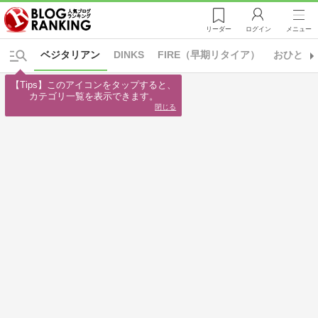
リーダー
ログイン
メニュー
ベジタリアン
DINKS
FIRE（早期リタイア）
おひとり
【Tips】このアイコンをタップすると、

カテゴリ一覧を表示できます。
閉じる