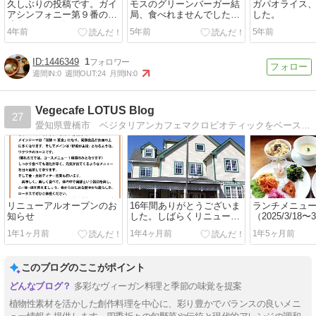
久しぶりの投稿です。ガイ
モスのグリーンバーガー結
ガパオライス
アシンフォニー第９番の上
局、食べれませんでした
した。
映会 いるかビレッジさんで
が・・・
4年前
5年前
5年前
ランチをいただきました
1446349
1
週間IN:
0
週間OUT:
24
月間IN:
0
Vegecafe LOTUS Blog
27
愛知県豊橋市 ベジタリアンカフェマクロビオティックをベースに肉・卵・乳製品・砂糖不使用の料理と菓子、アイスを提供
リニューアルオープンのお
16年間ありがとうございま
ランチメニュ
知らせ
した。しばらくリニューア
（2025/3/18
ルに向けて頑張ります！
フィッシュフ
1年1ヶ月前
1年4ヶ月前
1年5ヶ月前
ス Vegan Fish 
このブログのここがポイント
多彩なヴィーガン料理と季節の味覚を提案
植物性素材を活かした創作料理を中心に、彩り豊かでバランスの良いメニ