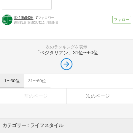
1959436
7
週間IN:
0
週間OUT:
12
月間IN:
0
次のランキングを表示
「ベジタリアン」
31位〜60位
1〜30位
31〜60位
前のページ
次のページ
カテゴリー : ライフスタイル