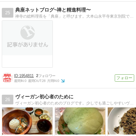
典座ネットブログ~禅と精進料理〜
25
禅寺の総料理長を「典座」と呼びます。大本山永平寺東京別院で典座を務めた住職が、精進料理の心と技、家庭で実践しやすいレシピを紹介し、身心の健康と癒やしを求めます。
1954811
2
週間IN:
0
週間OUT:
28
月間IN:
0
ヴィーガン初心者のために
26
ヴィーガン初心者のためのブログです。少しでも過ごしやすいヴィーガンライフを目指します。