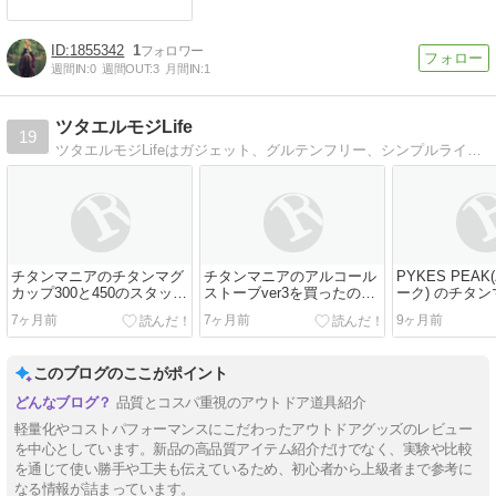
1855342
1
週間IN:
0
週間OUT:
3
月間IN:
1
ツタエルモジLife
19
ツタエルモジLifeはガジェット、グルテンフリー、シンプルライフ、節約、健康情報などを基本に使用感や感じたり想ったりした事を伝えるブログです。
チタンマニアのチタンマグ
チタンマニアのアルコール
PYKES PEA
カップ300と450のスタッキ
ストーブver3を買ったので
ーク) のチタ
ングが気持ち良い
レビューします
のセットを買
7ヶ月前
7ヶ月前
9ヶ月前
た。
このブログのここがポイント
品質とコスパ重視のアウトドア道具紹介
軽量化やコストパフォーマンスにこだわったアウトドアグッズのレビュー
を中心としています。新品の高品質アイテム紹介だけでなく、実験や比較
を通じて使い勝手や工夫も伝えているため、初心者から上級者まで参考に
なる情報が詰まっています。