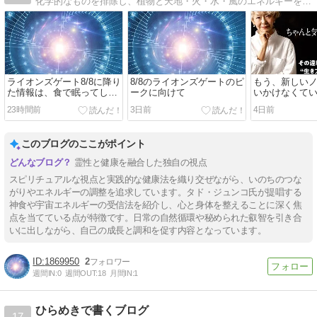
化学的なものを排除し、植物と天地・火・水・風のエネルギーを結ぶ料理ワークと食事で、潜在能力が開花する方法を教えます。
ライオンズゲート8/8に降り
8/8のライオンズゲートのピ
もう、新しい
た情報は、食で眠ってしま
ークに向けて
いかけなくて
った人を目覚めさせよ
23時間前
3日前
4日前
このブログのここがポイント
霊性と健康を融合した独自の視点
スピリチュアルな視点と実践的な健康法を織り交ぜながら、いのちのつな
がりやエネルギーの調整を追求しています。タド・ジュンコ氏が提唱する
神食や宇宙エネルギーの受信法を紹介し、心と身体を整えることに深く焦
点を当てている点が特徴です。日常の自然循環や秘められた叡智を引き合
いに出しながら、自己の成長と調和を促す内容となっています。
1869950
2
週間IN:
0
週間OUT:
18
月間IN:
1
ひらめきで書くブログ
17