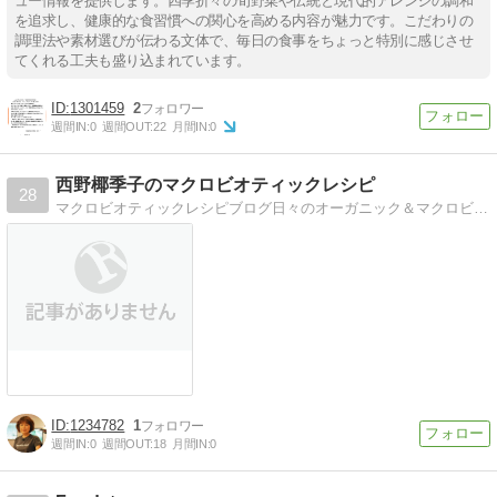
ュー情報を提供します。四季折々の旬野菜や伝統と現代的アレンジの調和
を追求し、健康的な食習慣への関心を高める内容が魅力です。こだわりの
調理法や素材選びが伝わる文体で、毎日の食事をちょっと特別に感じさせ
てくれる工夫も盛り込まれています。
1301459
2
週間IN:
0
週間OUT:
22
月間IN:
0
西野椰季子のマクロビオティックレシピ
28
マクロビオティックレシピブログ日々のオーガニック＆マクロビオティックなレシピ、ライフスタイルを語るブログ。
1234782
1
週間IN:
0
週間OUT:
18
月間IN:
0