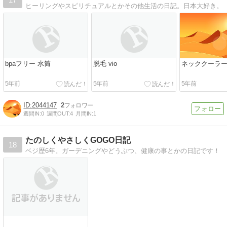
ヒーリングやスピリチュアルとかその他生活の日記。日本大好き。
bpaフリー 水筒
脱毛 vio
ネッククーラー
5年前
5年前
5年前
2044147
2
週間IN:
0
週間OUT:
4
月間IN:
1
たのしくやさしくGOGO日記
18
ベジ歴6年。ガーデニングやどうぶつ、健康の事とかの日記です！