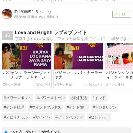
1838852
5
週間IN:
0
週間OUT:
48
月間IN:
3
Love and Bright! ラブ＆ブライト
13
京都生まれの大阪育ち。アメリカ留学を経てインドにご縁ができる。好奇心旺盛、ヒンドゥー教もかじるラクトベジタリアン。最近はボランティア映像翻訳に一日の大半を費やす日印ハーフのママブロガー。
バジャン： ラージーヴァ・
バジャン： ハリ・ナーラー
バジャンシン
ローチャナ・ジャヤ・ジャ
ヤナ
ィ・クマール
ヤ・ラーマ
2年6ヶ月前
2年6ヶ月前
2年6ヶ月前
#パワースポット
#パワーストーン
#海外生活
#インド
#インド料理
#マインドフルネス
#インド旅行
#ベジタリアン
#スピリチャル
#サイババ
#プッタパルティ
#ヒンドゥー
このブログのここがポイント