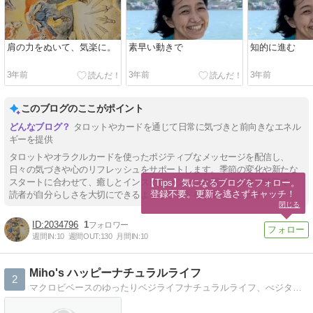
肩の力をぬいて、気楽に。
素早い動きで
知的に進む
3年前
3年前
3年前
このブログのここがポイント
タロットやカードを通じて日常に気づきと前向きなエネル
ギーを提供
タロットやオラクルカードを使ったポジティブなメッセージを配信し、
日々の気づきや心のリフレッシュをサポートします。季節の変化や新たな
スタートに合わせて、癒しとインスピレーションを届ける内容が特徴で、
【Tips】気になるブログをフォロー。

登録不要。更新を逃さずキャッチ！
読者が自分らしさを大切にできるようなヒントを提案しています。
閉じる
2034796
1
週間IN:
10
週間OUT:
130
月間IN:
10
Miho's ハッピーナチュラルライフ
2
マクロビベースのゆったりベジライフナチュラルライフ、べジタリアン