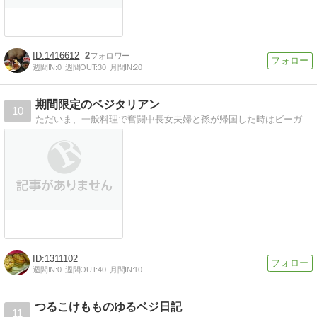
1416612
2
週間IN:
0
週間OUT:
30
月間IN:
20
期間限定のベジタリアン
10
ただいま、一般料理で奮闘中長女夫婦と孫が帰国した時はビーガン料理に挑戦します
1311102
週間IN:
0
週間OUT:
40
月間IN:
10
つるこけもものゆるベジ日記
11