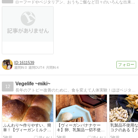
ローフードやベジタリアン、おうちご飯など日々のいろんな出来事を書いています。
1611539
週間IN:
0
週間OUT:
4
月間IN:
4
Vegelife ~miki~
12
長年のアトピー改善のために、食を変えて人体実験！ほぼベジタリアン生活、冷え取り、運動など、生活全般を見直し、アトピー完治！物足りなくないベジ料理を開発中！
ふんわり〜作りやすい、簡
【ヴィーガンバナナケー
乳製品不使用
単！【ヴィーガンミルクパ
キ】卵、乳製品一切不使用
コクのある【
ン】
でもふんわり～しっとり！
タ】
5年前
5年前
5年前