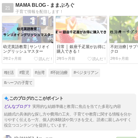
MAMA BLOG - ままぶろぐ
21
子育て情報を配信します！
幼児英語教育│サンリオイ
日常 │ 銀座千疋屋がお得に
不妊治療│サプ
ングリッシュマスター
購入できる！
クロ
2年2ヶ月前
2年5ヶ月前
2年6ヶ月前
#妊活
#育児
#台湾
#不妊治療
#ベジタリアン
#ハーフの子育て
このブログのここがポイント
実用的な結婚準備と教育に焦点を当てた多彩な内容
結婚式の具体的な探し方や費用の工夫、子育てや教育に関する情報を分か
りやすく伝える一方、個人的体験談や気づきを交え、読者に親しみやすく
役立つコンテンツを提供しています。