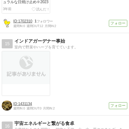
ュラルな日焼け止め🌞2023
3年前
1702310
1
週間IN:
0
週間OUT:
12
月間IN:
2
インドアガーデナー事始
15
室内で野菜やハーブを育てています。
1431134
週間IN:
0
週間OUT:
0
月間IN:
2
宇宙エネルギーと繋がる食卓
16