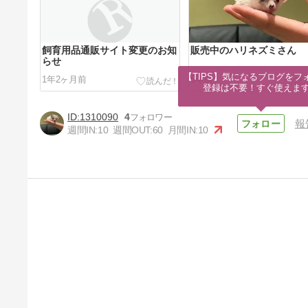
飼育用品通販サイト変更のお知
販売中のハリネズミさん
らせ
【TIPS】気になるブログをフォ
1年2ヶ月前
6年前
登録は不要！すぐ使えま
1310090
4
報
週間IN:
10
週間OUT:
60
月間IN:
10
ハリネズミ産まれました
7年前