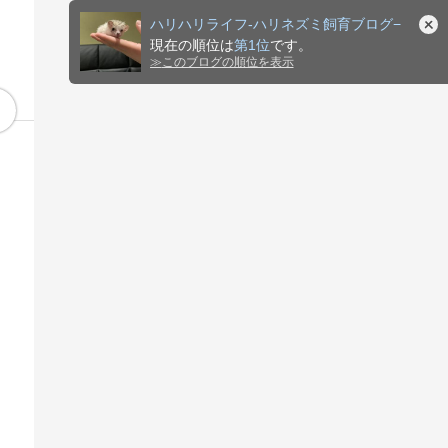
ハリハリライフ-ハリネズミ飼育ブログ−
現在の順位は
第1位
です。
≫
このブログの順位を表示