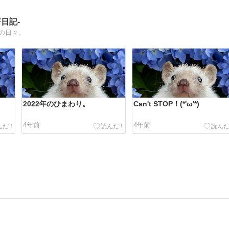
日記-
いの日々。
2022年のひまわり。
Can't STOP！(*'ω'*)
4年前
4年前