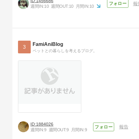
1456686
報
週間IN:
10
週間OUT:
10
月間IN:
10
FamiAniBlog
3
ペットとの暮らしを考えるブログ。
1884026
報告
週間IN:
9
週間OUT:
9
月間IN:
9