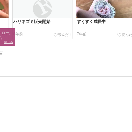
ハリネズミ販売開始
すくすく成長中
ロー。

6年前
7年前
す。
閉じる
告