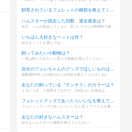
飼育されているフェレットの種類を教えてください。
ハムスターが脱走した回数 過去最多は？
先日、ハムが脱走してしまい...気づいてから1時間程で確保しましたｗ 脱走に成功し、逃亡生活を送っているハムがいるのか気になりましたｗ
いちばん大好きなペットは何？
好きなペットを選んでね！
飼ってみたい小動物は？
一度は飼ってみたいと思う小動物を選んでください。
自分のフェレちゃんのグッズでほしいものはなあに？
複数選択OK,その他のかたは内容を教えてくださいね♪
あなたの飼っている『チンチラ』のカラーは？
１台につき、１投票までなので、2頭以上いる場合は、お手数ですが、コメント欄に、記載下さい。
フェレットグッズであったらいいなを教えてね！
フェレットグッズであったらいいなと思う アイテムを教えてくださいね！
あなたの好きなハムスターは？
好きなハムスターの種類を教えてください！