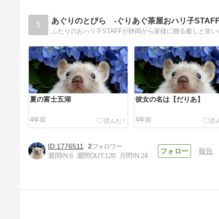
あぐりのとびら -ぐりあぐ茶屋おハリ子STAFF
5
ふたりのおハリ子STAFFが静岡から皆様に贈る癒しと笑
夏の富士五湖
彼女の名は【だりあ】
4年前
4年前
1776511
2
報告
週間IN:
6
週間OUT:
120
月間IN:
24
夏の河口湖。
4年前