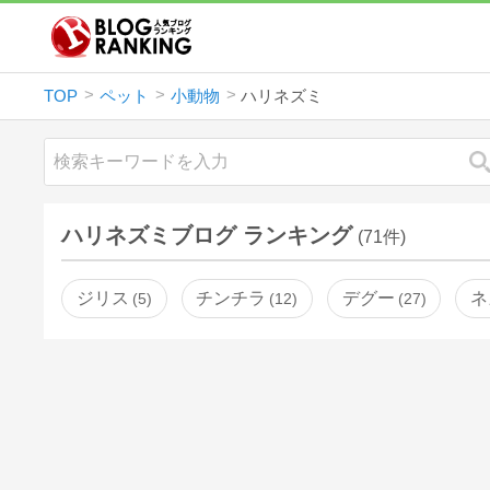
TOP
ペット
小動物
ハリネズミ
ハリネズミブログ ランキング
(71件)
ジリス
チンチラ
デグー
ネ
5
12
27