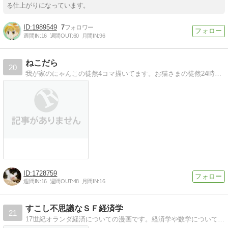
る仕上がりになっています。
1989549
7
週間IN:
16
週間OUT:
60
月間IN:
96
ねこだら
20
我が家のにゃんこの徒然4コマ描いてます。お猫さまの徒然24時間だだもれUST配信中。(//ω//)つ [ねこだら生活]
1728759
週間IN:
16
週間OUT:
48
月間IN:
16
すこし不思議なＳＦ経済学
21
17世紀オランダ経済についての漫画です。経済学や数学についても描いてます。