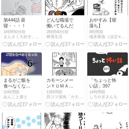
第444話 昼
どんな職場で
おやすみ【寝
寝・・・！
働いてるんだ
落ち】
1時間50分前
2時間40分前
8時間前
まんさく大好き。ほんとだよ！！「四コマ漫画」
稀薄生活
端末家族（ほぼ４コマ以上まんが）
まるがご飯を
カモーンメー
「ちょっと怖
食べなくなっ
ンＹＵＭＡく
い話」397
た６
ん Additional
10時間前
13時間前
14時間前
あんこと麦と
四コマ漫画「カモーンメーン！YUMAくん」
しろやぎさんち
Taim 122「ニ
ックネーム」