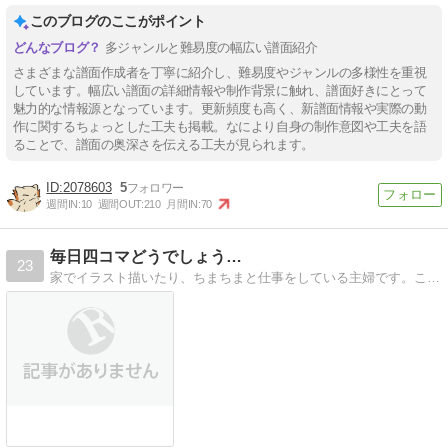
このブログのここがポイント
多ジャンルと難易度の幅広い譜面紹介
さまざまな譜面作成者を丁寧に紹介し、難易度やジャンルの多様性を重視
しています。幅広い譜面の詳細情報や制作背景に触れ、譜面好きにとって
魅力的な情報源となっています。更新頻度も高く、新譜面情報や実際の動
作に関するちょっとした工夫も掲載。なにより自身の制作意図や工夫を語
ることで、譜面の奥深さを伝える工夫が見られます。
2078603
5
週間IN:
10
週間OUT:
210
月間IN:
70
毎日四コマどうでしょう…
23
家でイラスト描いたり、ちまちまと仕事をしている主婦です。これから受験を控えている高校生の息子と、小学生の娘と夫との毎日を四コマにしています