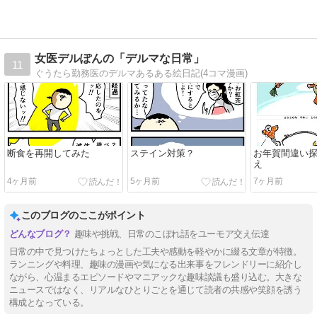
女医デルぽんの「デルマな日常」
11
ぐうたら勤務医のデルマあるある絵日記(4コマ漫画)
断食を再開してみた
ステイン対策？
お年賀間違い探
え
4ヶ月前
5ヶ月前
7ヶ月前
このブログのここがポイント
趣味や挑戦、日常のこぼれ話をユーモア交え伝達
日常の中で見つけたちょっとした工夫や感動を軽やかに綴る文章が特徴。
ランニングや料理、趣味の漫画や気になる出来事をフレンドリーに紹介し
ながら、心温まるエピソードやマニアックな趣味談議も盛り込む。大きな
ニュースではなく、リアルなひとりごとを通じて読者の共感や笑顔を誘う
構成となっている。