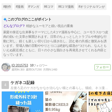
#創作
#漫画
#マンガ
#4コマ
#4コマ漫画
#オリジナルマンが
このブログのここがポイント
軽妙なユーモアと鋭い視点の重奏
家庭や身近な出来事をテーマにした4コマ漫画を中心に、ユーモラスかつ皮
肉の効いた文章が展開されます。日常のちょっとしたトラブルや奇妙な行
動に対し、鋭くも楽しい切り口から描き出し、読む者の共感と微笑みを誘
います。登場人物の言動ややりとりには絶妙な緩急がつけられ、なんとも
いえぬ親近感とともに、日々の小さな面白さを再発見させてくれる内容と
なっています。
2015753
10
週間IN:
300
週間OUT:
290
月間IN:
1460
ケガネコ記録
4
左後ろ足のケガがなかなか治らない猫との暮らし。猫絵、ネコ漫画、ネコ情報をちまちまと投稿しています(*^^*)