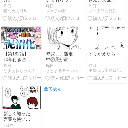
androgeek様
続き）
に行く」 のラ
昨日
昨日
昨日
猫な犬の日常
ダメ子の鬱
ズー太郎の日記
エルザ作製 AI
で3Dデータを
作成し 3Dプ
リンターで印
刷
【第182話】
塾探し、迷走
すりかえたら
10年付き合っ
中②我が家の
た結婚前提彼
塾探しがスタ
昨日
昨日
昨日
主婦ぽぽ子の日記。
うまあねちゃんのまけまけ日記
さとまるチャンネル
氏とカップル
ート！！
起業して泥沼
化したはなし
全て表示
新しく知った
言葉を使いた
がりおじさん
2日前