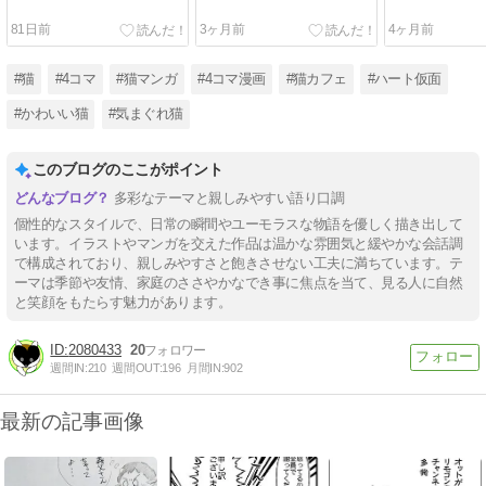
81日前
3ヶ月前
4ヶ月前
#猫
#4コマ
#猫マンガ
#4コマ漫画
#猫カフェ
#ハート仮面
#かわいい猫
#気まぐれ猫
このブログのここがポイント
多彩なテーマと親しみやすい語り口調
個性的なスタイルで、日常の瞬間やユーモラスな物語を優しく描き出して
います。イラストやマンガを交えた作品は温かな雰囲気と緩やかな会話調
で構成されており、親しみやすさと飽きさせない工夫に満ちています。テ
ーマは季節や友情、家庭のささやかなでき事に焦点を当て、見る人に自然
と笑顔をもたらす魅力があります。
2080433
20
週間IN:
210
週間OUT:
196
月間IN:
902
最新の記事画像