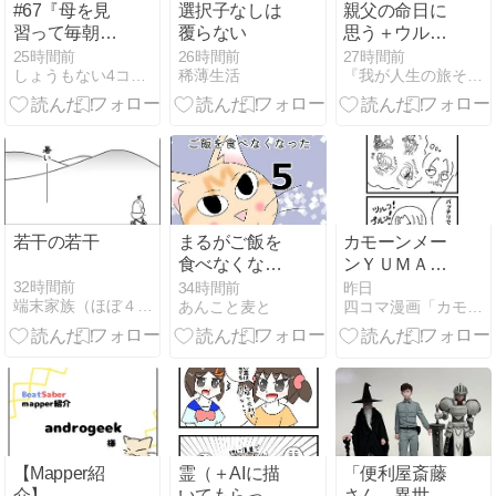
#67『母を見
選択子なしは
親父の命日に
習って毎朝散
覆らない
思う＋ウルト
歩を検討して
ラNOワン フ
25時間前
26時間前
27時間前
しょうもない4コマ漫画【サミコライフ】
稀薄生活
『我が人生の旅それぞれ色のストリート物語』
みる』
リーザと戦
う？の巻＋鳥
山コレクショ
ン＋4コマ漫
画笑劇の一歩
若干の若干
まるがご飯を
カモーンメー
食べなくなっ
ンＹＵＭＡく
た５
ん Additional
32時間前
34時間前
昨日
端末家族（ほぼ４コマ以上まんが）
あんこと麦と
四コマ漫画「カモーンメーン！YUMAくん」
Taim 121「準
備万端？」
【Mapper紹
霊（＋AIに描
「便利屋斎藤
介】
いてもらった
さん、異世界