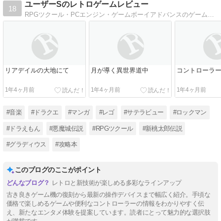
ユーザーSのレトロゲームレビュー
18
RPGツクール・PCエンジン・ゲームボーイアドバンスのゲーム・攻略本・LEGOのレビュー・裏技の紹介をします。家庭用ゲームネタが多いです
リアデイルの大地にて
月が導く異世界道中
コントローラーE
1年4ヶ月前
1年4ヶ月前
1年4ヶ月前
#音楽
#ドラクエ
#マンガ
#レゴ
#サテラビュー
#ロックマン
#ドラえもん
#悪魔城伝説
#RPGツクール
#新桃太郎伝説
#グラディウス
#攻略本
このブログのここがポイント
レトロと新技術が楽しめる多彩なラインアップ
古き良きゲーム機の復刻から最新の操作デバイスまで幅広く紹介。手頃な
価格で楽しめるゲームや便利なコントローラーの情報をわかりやすく伝
え、新たなエンタメ体験を提案しています。読者にとって魅力的な選択肢