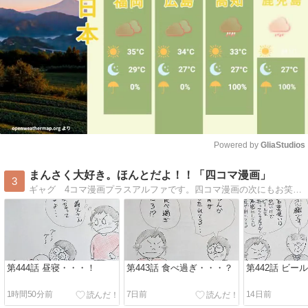
Powered by 
GliaStudios
Mute
まんさく大好き。ほんとだよ！！「四コマ漫画」
3
ギャグ 4コマ漫画プラスアルファです。四コマ漫画の次にもお笑いが・・・！ 暇つぶしに見てください！
第444話 昼寝・・・！
第443話 食べ過ぎ・・・？
第442話 ビー
1時間50分前
7日前
14日前