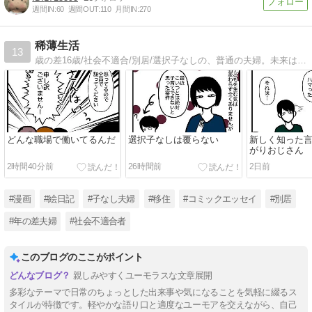
週間IN:
60
週間OUT:
110
月間IN:
270
稀薄生活
13
歳の差16歳/社会不適合/別居/選択子なしの、普通の夫婦。未来はどっちだ。
どんな職場で働いてるんだ
選択子なしは覆らない
新しく知った
がりおじさん
2時間40分前
26時間前
2日前
#漫画
#絵日記
#子なし夫婦
#移住
#コミックエッセイ
#別居
#年の差夫婦
#社会不適合者
このブログのここがポイント
親しみやすくユーモラスな文章展開
多彩なテーマで日常のちょっとした出来事や気になることを気軽に綴るス
タイルが特徴です。軽やかな語り口と適度なユーモアを交えながら、自己