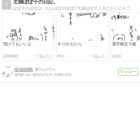
主婦ぽぽ子の日記。
5
ぽぽ子のぽぽは、たんぽぽのぽぽ!?主婦ぽぽ子と夫たかしの４コマ絵日記です。
預けてもいいよ
すりかえたら
漢字検定５級
22時間前
昨日
2日前
620395
3
週間IN:
210
週間OUT:
670
月間IN:
1030