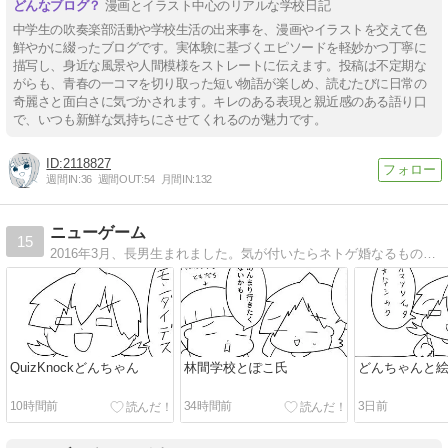
漫画とイラスト中心のリアルな学校日記
中学生の吹奏楽部活動や学校生活の出来事を、漫画やイラストを交えて色
鮮やかに綴ったブログです。実体験に基づくエピソードを軽妙かつ丁寧に
描写し、身近な風景や人間模様をストレートに伝えます。投稿は不定期な
がらも、青春の一コマを切り取った短い物語が楽しめ、読むたびに日常の
奇麗さと面白さに気づかされます。キレのある表現と親近感のある語り口
で、いつも新鮮な気持ちにさせてくれるのが魅力です。
2118827
週間IN:
36
週間OUT:
54
月間IN:
132
ニューゲーム
15
2016年3月、長男生まれました。気が付いたらネトゲ婚なるものをしていた人の４コマ・イラストブログ。今日もどこかで息してます。
QuizKnockどんちゃん
林間学校とぽこ氏
どんちゃんと
10時間前
34時間前
3日前