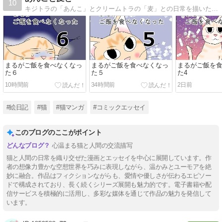
10
キジトラの「あんこ」とクリームトラの「麦」との日常を描いた絵日記（猫マンガ）です。 ほぼ親（猫）バカです。 たまにマンガのことも書きます。
まるがご飯を食べなくなっ
まるがご飯を食べなくなっ
まるがご飯を
た６
た５
た4
10時間前
34時間前
2日前
#絵日記
#猫
#猫マンガ
#コミックエッセイ
このブログのここがポイント
心温まる猫と人間の交流描写
猫と人間の日常を織り交ぜた漫画とエッセイを中心に展開しています。作
者の想像力豊かな空想世界を巧みに表現しながら、温かみとユーモアを絶
妙に融合。作品はフィクションながらも、愛情や優しさが伝わるエピソー
ドで構成されており、長く続くシリーズ展開も魅力的です。電子書籍や配
信サービスを積極的に活用し、多彩な媒体を通じて作品の魅力を発信して
います。