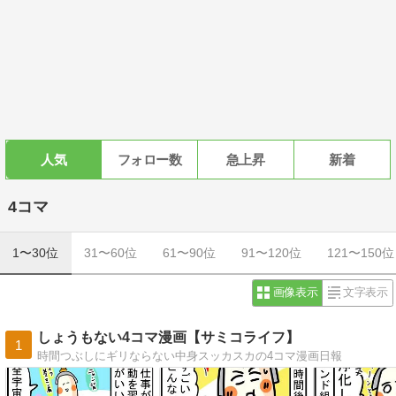
人気
フォロー数
急上昇
新着
4コマ
1〜30位
31〜60位
61〜90位
91〜120位
121〜150位
画像表示
文字表示
しょうもない4コマ漫画【サミコライフ】
1
時間つぶしにギリならない中身スッカスカの4コマ漫画日報