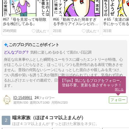
#67『母を見習って毎朝散
#66『動画でみた簡単すぎ
＃65『友達の
歩を検討してみる』
る手作りアイスレシピの挑
手にかって出
戦』
25時間前
2日前
3日前
このブログのここがポイント
気軽に楽しめるゆるくて面白い日記調
身近な出来事やふとした瞬間をユーモラスに綴ったエントリーが特徴。心
がほころぶくだらなさと、ほっこりしつつも意外性のある表現で飽きさせ
ません。普段の何気ないシーンにちょっとした面白さや親しみを見つけ、
つい共感や笑いを誘う工夫が随所に散りばめられています。気負わず読め
るおふざけエッセイの連続で、日常のささやかな幸せやほのぼのを楽しめ
【Tips】気になるブログをフォロー。

登録不要。更新を逃さずキャッチ！
ます。
閉じる
1549861
24
週間IN:
530
週間OUT:
1060
月間IN:
2320
端末家族（ほぼ４コマ以上まんが）
2
ほぼ４コマ以上まんが すっとぼけた家族をネタに。