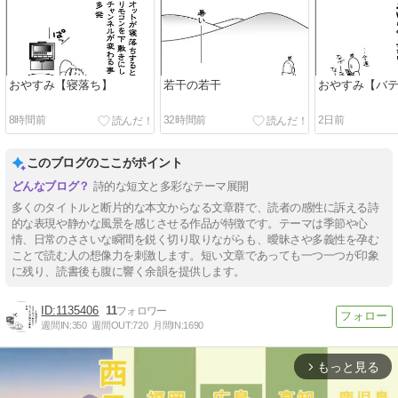
おやすみ【寝落ち】
若干の若干
おやすみ【バ
8時間前
32時間前
2日前
このブログのここがポイント
詩的な短文と多彩なテーマ展開
多くのタイトルと断片的な本文からなる文章群で、読者の感性に訴える詩
的な表現や静かな風景を感じさせる作品が特徴です。テーマは季節や心
情、日常のささいな瞬間を鋭く切り取りながらも、曖昧さや多義性を孕む
ことで読む人の想像力を刺激します。短い文章であっても一つ一つが印象
に残り、読書後も腹に響く余韻を提供します。
1135406
11
週間IN:
350
週間OUT:
720
月間IN:
1690
もっと見る
arrow_forward_ios