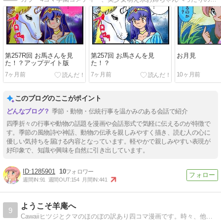
第257R回 お馬さんを見
第257回 お馬さんを見
お月見
た！？アップデイト版
た！？
7ヶ月前
7ヶ月前
10ヶ月前
このブログのここがポイント
季節・動物・伝統行事を温かみのある会話で紹介
四季折々の行事や動物の話題を漫画や会話形式で気軽に伝えるのが特徴で
す。季節の風物詩や神話、動物の伝承を親しみやすく描き、読む人の心に
優しい気持ちを届ける内容となっています。軽やかで親しみやすい表現が
好印象で、知識や興味を自然に引き出しています。
1285901
10
週間IN:
91
週間OUT:
154
月間IN:
441
ようこそ羊庵へ
9
Cawaiiヒツジとクマのほのぼの訳あり四コマ漫画です。時々、他のアニマルやマンガも出てくるよ（ひつじ昔話・羊小劇場）