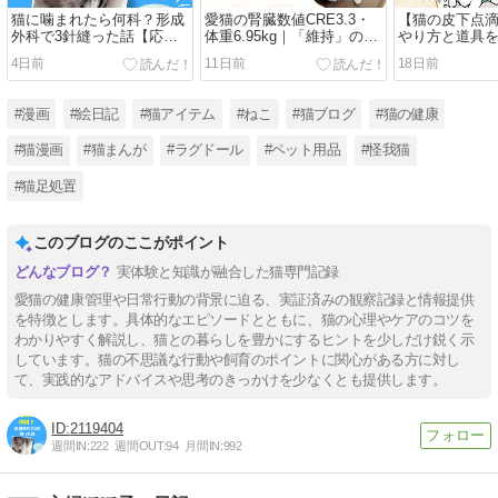
猫に噛まれたら何科？形成
愛猫の腎臓数値CRE3.3・
【猫の皮下点
外科で3針縫った話【応急
体重6.95kg｜「維持」の裏
やり方と道具
処置・治療費・その後の経
で背中が骨ばってきた話
た｜点滴中は
4日前
11日前
18日前
過】
【定期受診】
った瞬間に豹
画あり】
#漫画
#絵日記
#猫アイテム
#ねこ
#猫ブログ
#猫の健康
#猫漫画
#猫まんが
#ラグドール
#ペット用品
#怪我猫
#猫足処置
このブログのここがポイント
実体験と知識が融合した猫専門記録
愛猫の健康管理や日常行動の背景に迫る、実証済みの観察記録と情報提供
を特徴とします。具体的なエピソードとともに、猫の心理やケアのコツを
わかりやすく解説し、猫との暮らしを豊かにするヒントを少しだけ鋭く示
しています。猫の不思議な行動や飼育のポイントに関心がある方に対し
て、実践的なアドバイスや思考のきっかけを少なくとも提供します。
2119404
週間IN:
222
週間OUT:
94
月間IN:
992