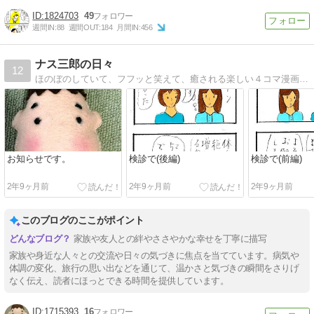
1824703
49
週間IN:
88
週間OUT:
184
月間IN:
456
ナス三郎の日々
12
ほのぼのしていて、フフッと笑えて、癒される楽しい４コマ漫画です。みなさん是非見てください。
お知らせです。
検診で(後編)
検診で(前編)
2年9ヶ月前
2年9ヶ月前
2年9ヶ月前
このブログのここがポイント
家族や友人との絆やささやかな幸せを丁寧に描写
家族や身近な人々との交流や日々の気づきに焦点を当てています。病気や
体調の変化、旅行の思い出などを通じて、温かさと気づきの瞬間をさりげ
なく伝え、読者にほっとできる時間を提供しています。
1715393
16