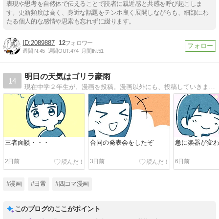
表現や思考を自然体で伝えることで読者に親近感と共感を呼び起こしま
す。更新頻度は高く、身近な話題をテンポ良く展開しながらも、細部にわ
たる個人的な感情や思索も忘れずに綴ります。
2089887
12
週間IN:
45
週間OUT:
474
月間IN:
51
明日の天気はゴリラ豪雨
14
現在中学２年生が、漫画を投稿。漫画以外にも、投稿していきます！
三者面談・・・
合同の発表会をしたぞ
急に楽器が変
2日前
3日前
6日前
#漫画
#日常
#四コマ漫画
このブログのここがポイント