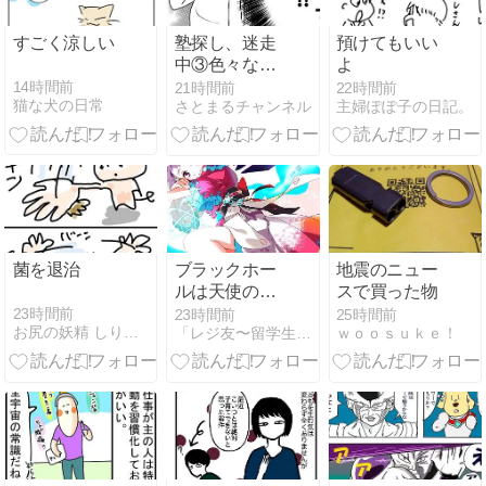
すごく涼しい
塾探し、迷走
預けてもいい
中③色々な条
よ
件で塾を探し
14時間前
21時間前
22時間前
猫な犬の日常
さとまるチャンネル
主婦ぽぽ子の日記。
てみるが…？
菌を退治
ブラックホー
地震のニュー
ルは天使の
スで買った物
輪？ イラスト
23時間前
23時間前
25時間前
お尻の妖精 しりこぶた
「レジ友〜留学生と働くスーパーの日常」＆丘田ぽんちのブログ
ｗｏｏｓｕｋｅ！
描きました