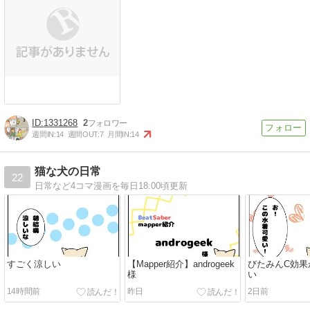
1331268
2
週間IN:
14
週間OUT:
7
月間IN:
14
猫な犬の日常
22
日常など4コマ漫画を毎日18:00頃更新
すごく涼しい
【Mapper紹介】androgeek
びたみんC効果
様
い
14時間前
昨日
2日前