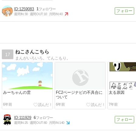
1259083
1
週間IN:
30
週間OUT:
10
月間IN:
40
ねこさんこちら
17
まんがいろいろ。てんこもり。
みーちゃんの雲
FC2ページナビの不具合に
太る原因
ついて
6年前
6年前
7年前
111929
6
週間IN:
25
週間OUT:
80
月間IN:
140