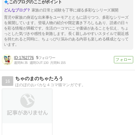
このブログのここがポイント
家族の日常と経験を丁寧に綴る多彩なシリーズ展開
育児や家族の身近な出来事をユーモアとともに語りつつ、多彩なシリーズ
を展開しています。登場人物の紹介や限定書き下ろしもあり、読者の日々
を彩る情報が満載です。生活の一コマにこそ価値があることを伝え、ちょ
っとした気づきや感性を刺激します。長く親しみやすいスタイルで親近感
を持たれると同時に、ちょっぴり深みのある内容も楽しめる構成となって
います。
1762776
5
週間IN:
35
週間OUT:
130
月間IN:
155
ちゃのまのちゃたろう
16
ほのぼのおバカな４コマ猫マンガです。