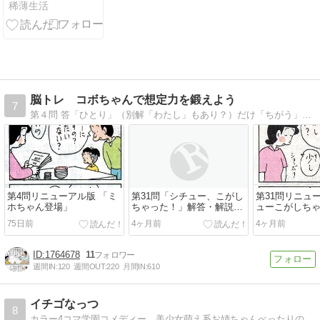
稀薄生活
脳トレ コボちゃんで想定力を鍛えよう
7
第４問 答「ひとり」（別解「わたし」もあり？）だけ「ちがう」。「コボちゃん」を材料に台詞の穴埋め形式で、楽しみながら、会話の展開力、論理力、想定力を鍛えましょう。
第4問リニューアル版 「ミ
第31問「シチュー、こがし
第31問リニュ
ホちゃん登場」
ちゃった！」解答・解説編
ューこがしち
リニューアル
編
75日前
4ヶ月前
4ヶ月前
1764678
11
週間IN:
120
週間OUT:
220
月間IN:
610
イチゴなっつ
8
カラー4コマ学園コメディー、美少女萌え系お姉ちゃんべったりの高校生の苺夏メグを中心のほのぼのカラー4コマwebまんがです