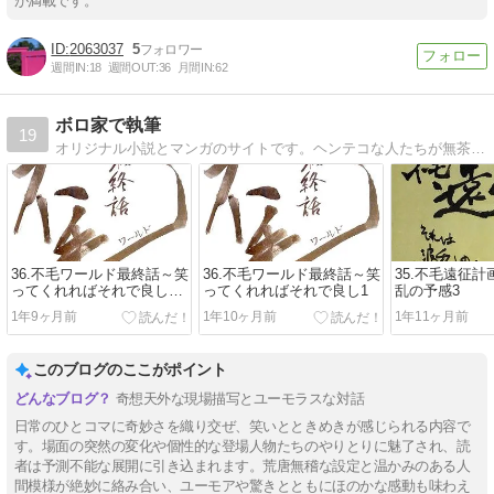
が満載です。
2063037
5
週間IN:
18
週間OUT:
36
月間IN:
62
ボロ家で執筆
19
オリジナル小説とマンガのサイトです。ヘンテコな人たちが無茶な活躍をする話ばかりだよ。完結作有！
36.不毛ワールド最終話～笑
36.不毛ワールド最終話～笑
35.不毛遠征
ってくれればそれで良し
ってくれればそれで良し1
乱の予感3
2【完】
1年9ヶ月前
1年10ヶ月前
1年11ヶ月前
このブログのここがポイント
奇想天外な現場描写とユーモラスな対話
日常のひとコマに奇妙さを織り交ぜ、笑いとときめきが感じられる内容で
す。場面の突然の変化や個性的な登場人物たちのやりとりに魅了され、読
者は予測不能な展開に引き込まれます。荒唐無稽な設定と温かみのある人
間模様が絶妙に絡み合い、ユーモアや驚きとともにほのかな感動も味わえ