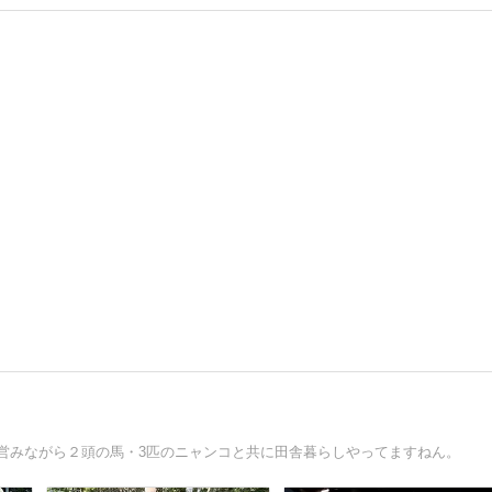
を営みながら２頭の馬・3匹のニャンコと共に田舎暮らしやってますねん。