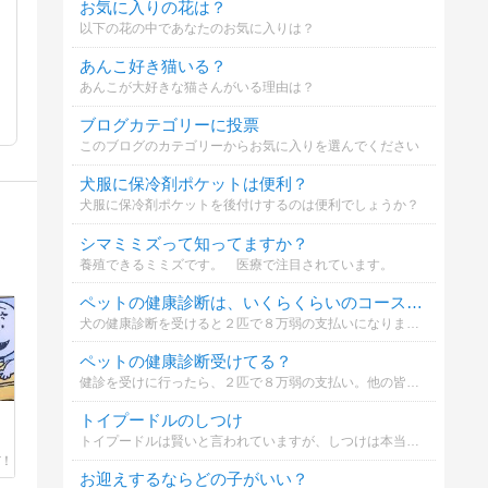
お気に入りの花は？
以下の花の中であなたのお気に入りは？
あんこ好き猫いる？
あんこが大好きな猫さんがいる理由は？
ブログカテゴリーに投票
このブログのカテゴリーからお気に入りを選んでください
犬服に保冷剤ポケットは便利？
犬服に保冷剤ポケットを後付けするのは便利でしょうか？
シマミミズって知ってますか？
養殖できるミミズです。 医療で注目されています。
ペットの健康診断は、いくらくらいのコースにしてますか？
犬の健康診断を受けると２匹で８万弱の支払いになりまして。世間の皆さんは、いくらくらい払っているのだろう？と疑問に思いましての質問です。ご協力お願いします。（１匹あたりの金額でお願いします）
ペットの健康診断受けてる？
健診を受けに行ったら、２匹で８万弱の支払い。他の皆様は健診、受けているのだろうか？いくらくらいかけているのだろうか？
トイプードルのしつけ
トイプードルは賢いと言われていますが、しつけは本当にしやすいでしょうか？
お迎えするならどの子がいい？