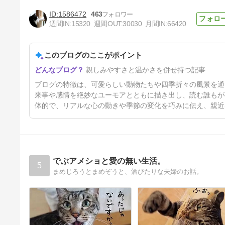
1586472
463
週間IN:
15320
週間OUT:
30030
月間IN:
66420
このブログのここがポイント
福のカイカイ
親しみやすさと温かさを併せ持つ記事
4日前
ブログの特徴は、可愛らしい動物たちや四季折々の風景を通
来事や感情を絶妙なユーモアとともに描き出し、読む誰もが
体的で、リアルな心の動きや季節の変化を巧みに伝え、親近
でぶアメショと愛の無い生活。
5
まめじろうとまめぞうと、酒びたりな夫婦のお話。