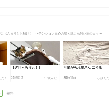
でこぢんまりとお届け！ 〜テンション高めの猫と脱力系飼い主の日々〜
【夕刊～あぢぃ！】
可愛がられ屋さん 二号店
27時間前
35時間前
報告