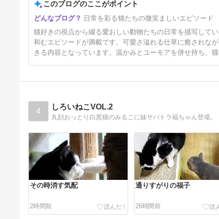
このブログのここがポイント
【夕刊～夏のマーメイド！】
日常を彩る猫たちの微笑ましいエピソード
2日前
猫好きの視点から綴る愛おしい動物たちの日常を描写してい
和むエピソードが満載です。可愛さ溢れる仕草に癒されなが
きる内容となっています。温かみとユーモアを併せ持ち、猫
しろいねこVOL.2
4
丸顔おっとり白黒猫のみるこに妹サバトラ福ちゃん登場。
その時消す気配
通りすがりの福子
2時間前
26時間前