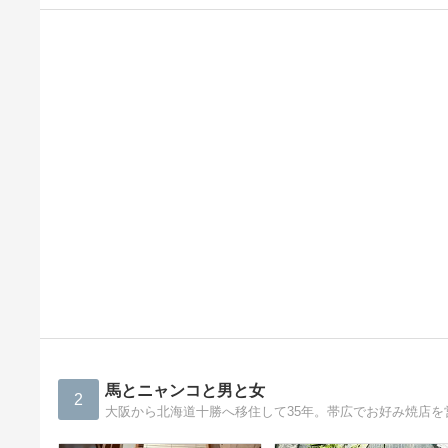
馬とニャンコと男と女
2
大阪から北海道十勝へ移住して35年。帯広でお好み焼店