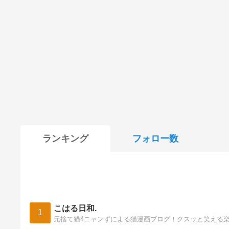
ランキング
フォロー数
こはる日和.
1
元捨て猫4ニャンずによる猫漫画ブログ！クスッと笑える