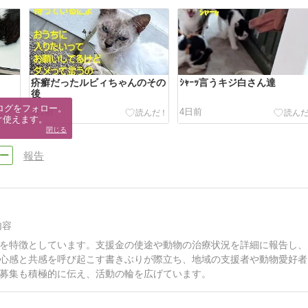
疥癬だったルビィちゃんのその
ｼｬｰｯ言うキジ白さん達
後
ログをフォロー。

3日前
4日前
ぐ使えます。
閉じる
報告
内容
を特徴としています。支援金の使途や動物の治療状況を詳細に報告し、
心感と共感を呼び起こす書きぶりが際立ち、地域の支援者や動物愛好者
募集も積極的に伝え、活動の輪を広げています。