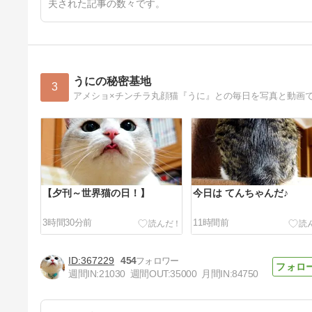
夫された記事の数々です。
うにの秘密基地
3
アメショ×チンチラ丸顔猫『うに』との毎日を写真と動画
【夕刊～世界猫の日！】
今日は てんちゃんだ♪
3時間30分前
11時間前
367229
454
週間IN:
21030
週間OUT:
35000
月間IN:
84750