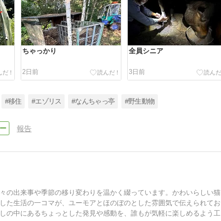
ちゃっかり
全員シニア
2日前
3日前
#移住
#エゾリス
#なんちゃっ亭
#野生動物
報告
々の出来事や季節の移り変わりを温かく綴っています。かわいらしい猫
した生活の一コマが、ユーモアとほのぼのとした雰囲気で伝えられてお
しの中にあるちょっとした発見や感動を、誰もが気軽に楽しめるよう工