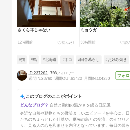
さくら耳じゃない
ミョウガ
12時間前
33時間前
#猫
#馬
#北海道
#ネコ
#田舎暮らし
#お好み焼き
237262
793
週間IN:
23760
週間OUT:
63420
月間IN:
104230
載った
このブログのここがポイント
4日前
自然と動物の温かさを綴る日記風
身近な自然や動物たちの微笑ましいエピソードを中心に、日
たちのちょっとした仕草や、庭先の鳥との交流、のんびりと
り、見る人の心を和ませる内容となっています。毎日の暮ら