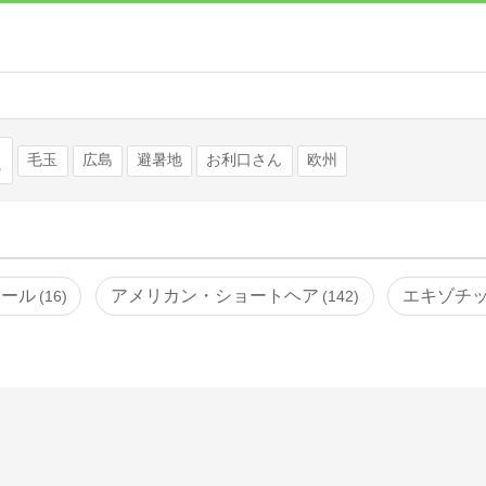
検索
毛玉
広島
避暑地
お利口さん
欧州
カール
アメリカン・ショートヘア
エキゾチ
16
142