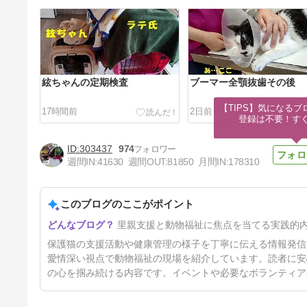
絃ちゃんの定期検査
ブーマー全顎抜歯その後
【TIPS】気になるブ
17時間前
2日前
登録は不要！す
303437
974
週間IN:
41630
週間OUT:
81850
月間IN:
178310
このブログのここがポイント
躾けはクレハ教官
里親支援と動物福祉に焦点を当てる実践的
5日前
保護猫の支援活動や健康管理の様子を丁寧に伝える情報発信
愛情深い視点で動物福祉の現場を紹介しています。読者に安
の心を掴み続ける内容です。イベントや必要なボランティア