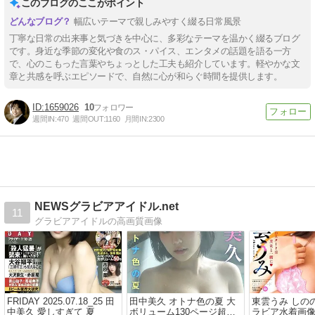
このブログのここがポイント
幅広いテーマで親しみやすく綴る日常風景
丁寧な日常の出来事と気づきを中心に、多彩なテーマを温かく綴るブログ
です。身近な季節の変化や食のス・パイス、エンタメの話題を語る一方
で、心のこもった言葉やちょっとした工夫も紹介しています。軽やかな文
章と共感を呼ぶエピソードで、自然に心が和らぐ時間を提供します。
1659026
10
週間IN:
470
週間OUT:
1160
月間IN:
2300
NEWSグラビアアイドル.net
11
グラビアアイドルの高画質画像
FRIDAY 2025.07.18_25 田
田中美久 オトナ色の夏 大
東雲うみ しの
中美久 愛しすぎて 夏
ボリューム130ページ超
ラビア水着画