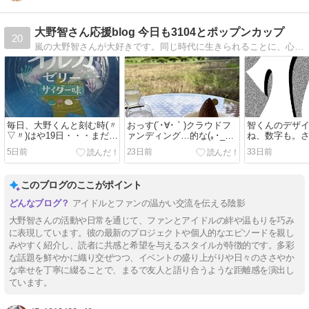
大野智さん応援blog 今日も3104とポップンカップ
20
嵐の大野智さんが大好きです。同じ時代に生きられることに、心から感謝しています(*´ー｀*)
毎日、大野くんと刻む時(〃
おっす(´･∀･｀)クラウドフ
智くんのデザ
▽〃)はや19日・・・まだ
ァンディング…的な(｡･_･｡)
ね、数字も。
19日？しあわせ増幅中～♪
みんなで作る『大野智の島
ンまで、あと1
5日前
23日前
33日前
「さと島』
ぐ あと9日！
このブログのここがポイント
アイドルとファンの温かい交流を伝える陰影
大野智さんの活動や日常を通じて、ファンとアイドルの絆や温もりを巧み
に表現しています。彼の最新のプロジェクトや個人的なエピソードを親し
みやすく紹介し、読者に共感と希望を与えるスタイルが特徴的です。多彩
な話題を鮮やかに織り交ぜつつ、イベントの盛り上がりや日々のささやか
な幸せを丁寧に綴ることで、まるで友人と語り合うような距離感を演出し
ています。