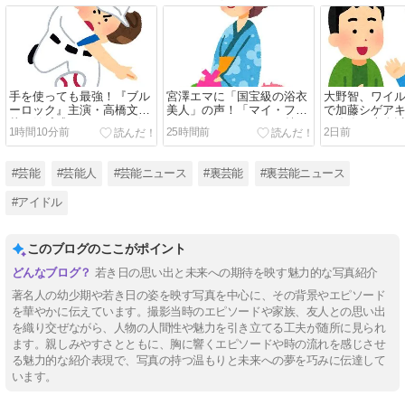
手を使っても最強！『ブル
宮澤エマに「国宝級の浴衣
大野智、ワイ
ーロック』主演・高橋文
美人」の声！「マイ・フィ
で加藤シゲア
哉、始球式でノーバン＆深
クション」イベントで魅せ
に降臨！本人以
1時間10分前
25時間前
2日前
い一礼に称賛【動画】
た透明感【画像】
は初？【画像
#芸能
#芸能人
#芸能ニュース
#裏芸能
#裏芸能ニュース
#アイドル
このブログのここがポイント
若き日の思い出と未来への期待を映す魅力的な写真紹介
著名人の幼少期や若き日の姿を映す写真を中心に、その背景やエピソード
を華やかに伝えています。撮影当時のエピソードや家族、友人との思い出
を織り交ぜながら、人物の人間性や魅力を引き立てる工夫が随所に見られ
ます。親しみやすさとともに、胸に響くエピソードや時の流れを感じさせ
る魅力的な紹介表現で、写真の持つ温もりと未来への夢を巧みに伝達して
います。