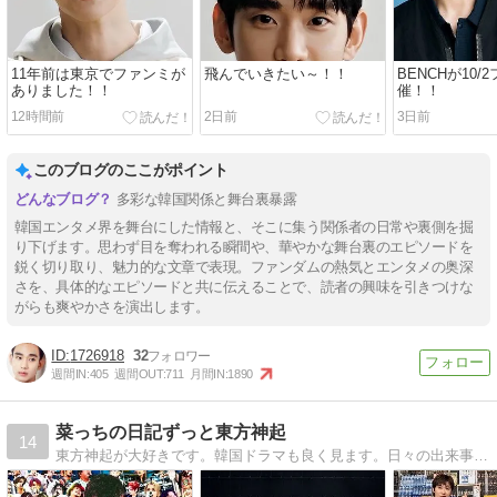
11年前は東京でファンミが
飛んでいきたい～！！
BENCHが10
ありました！！
催！！
12時間前
2日前
3日前
このブログのここがポイント
多彩な韓国関係と舞台裏暴露
韓国エンタメ界を舞台にした情報と、そこに集う関係者の日常や裏側を掘
り下げます。思わず目を奪われる瞬間や、華やかな舞台裏のエピソードを
鋭く切り取り、魅力的な文章で表現。ファンダムの熱気とエンタメの奥深
さを、具体的なエピソードと共に伝えることで、読者の興味を引きつけな
がらも爽やかさを演出します。
1726918
32
週間IN:
405
週間OUT:
711
月間IN:
1890
菜っちの日記ずっと東方神起
14
東方神起が大好きです。韓国ドラマも良く見ます。日々の出来事を書いています。