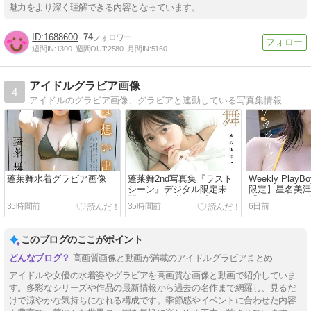
魅力をより深く理解できる内容となっています。
1688600
74
週間IN:
1300
週間OUT:
2580
月間IN:
5160
アイドルグラビア画像
4
アイドルのグラビア画像、グラビアと連動している写真集情報
蓬莱舞水着グラビア画像
蓬莱舞2nd写真集『ラスト
Weekly Pla
シーン』デジタル限定未公
限定】星名美
開カット版 旅の途中に
「だってグラ
35時間前
35時間前
6日前
ル」
このブログのここがポイント
高画質画像と動画が満載のアイドルグラビアまとめ
アイドルや女優の水着姿やグラビアを高画質な画像と動画で紹介していま
す。多彩なシリーズや作品の最新情報から過去の名作まで網羅し、見るだ
けで涼やかな気持ちになれる構成です。季節感やイベントに合わせた内容