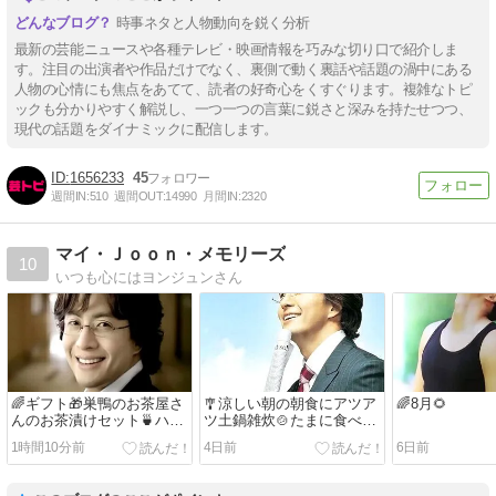
時事ネタと人物動向を鋭く分析
最新の芸能ニュースや各種テレビ・映画情報を巧みな切り口で紹介しま
す。注目の出演者や作品だけでなく、裏側で動く裏話や話題の渦中にある
人物の心情にも焦点をあてて、読者の好奇心をくすぐります。複雑なトピ
ックも分かりやすく解説し、一つ一つの言葉に鋭さと深みを持たせつつ、
現代の話題をダイナミックに配信します。
1656233
45
週間IN:
510
週間OUT:
14990
月間IN:
2320
マイ・Ｊｏｏｎ・メモリーズ
10
いつも心にはヨンジュンさん
🌈ギフト🎁巣鴨のお茶屋さ
🎐涼しい朝の朝食にアツア
🌈8月🌻
んのお茶漬けセット🍵ハワ
ツ土鍋雑炊🍲たまに食べた
イのコナビール🍺他ランダ
いカヌレ・お洒落なお店の
1時間10分前
4日前
6日前
ム画像🫶😅
デザートアイス画像・季節
限定の玉ねぎetc..🍨🫶