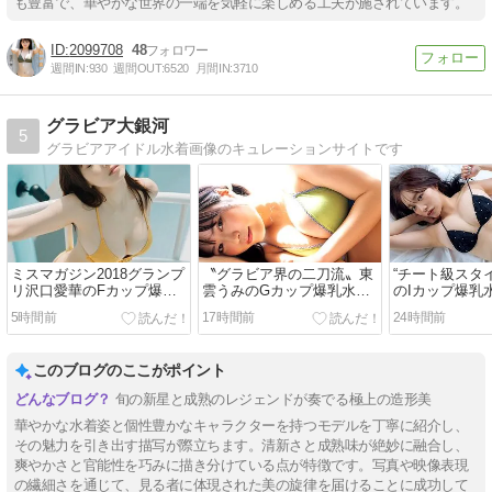
も豊富で、華やかな世界の一端を気軽に楽しめる工夫が施されています。
2099708
48
週間IN:
930
週間OUT:
6520
月間IN:
3710
グラビア大銀河
5
グラビアアイドル水着画像のキュレーションサイトです
ミスマガジン2018グランプ
〝グラビア界の二刀流〟東
“チート級スタ
リ沢口愛華のFカップ爆乳
雲うみのGカップ爆乳水着
のIカップ爆乳
水着画像【154：視線を釘
画像【112：知的オーラと
【29：圧倒的
5時間前
17時間前
24時間前
付けにするたわわな果実と
魅惑の曲線美が放つ至高の
練された美学
洗練された艶やかさ】
コントラスト】
このブログのここがポイント
旬の新星と成熟のレジェンドが奏でる極上の造形美
華やかな水着姿と個性豊かなキャラクターを持つモデルを丁寧に紹介し、
その魅力を引き出す描写が際立ちます。清新さと成熟味が絶妙に融合し、
爽やかさと官能性を巧みに描き分けている点が特徴です。写真や映像表現
の繊細さを通じて、見る者に体現された美の旋律を届けることに成功して