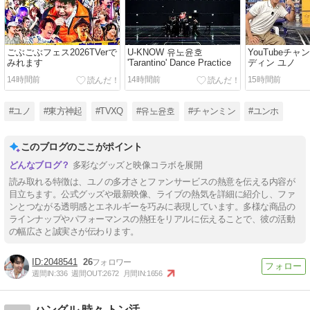
ごぶごぶフェス2026TVerで
U-KNOW 유노윤호
YouTubeチャ
みれます
'Tarantino' Dance Practice
ディン ユノ
14時間前
14時間前
15時間前
#ユノ
#東方神起
#TVXQ
#유노윤호
#チャンミン
#ユンホ
このブログのここがポイント
多彩なグッズと映像コラボを展開
読み取れる特徴は、ユノの多才さとファンサービスの熱意を伝える内容が
目立ちます。公式グッズや最新映像、ライブの熱気を詳細に紹介し、ファ
ンとつながる透明感とエネルギーを巧みに表現しています。多様な商品の
ラインナップやパフォーマンスの熱狂をリアルに伝えることで、彼の活動
の幅広さと誠実さが伝わります。
2048541
26
週間IN:
336
週間OUT:
2672
月間IN:
1656
ハングル 時々 トン活