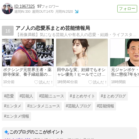
1967325
97
週間IN:
330
週間OUT:
1470
月間IN:
2520
アノ人の恋愛系まとめ芸能情報局
16
【画像満載】気になる芸能人や有名人の恋愛・結婚・ライフスタイルなどのニュースや裏事情や驚き情報をまとめていきます。また気になる男女関係の話題も同時配信！
ボクシング元世界王者・薬
田中みな実、妊婦でもオシ
元ジャンポケ
師寺保栄、養子縁組届の偽
ャレ優先！ヒールでこけた
告に懲役7年を
造を認める！
らどうすんのｗ
バス内での性
10分前
1時間40分前
18時間前
重かった
#恋愛
#芸能人
#芸能ニュース
#まとめサイト
#まとめブログ
#エンタメ
#エンタメニュース
#芸能人ブログ
#芸能情報
#エンタメ情報
このブログのここがポイント