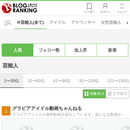
リーダー
ログイン
メニュー
※芸能人(全て)
アイドル
アナウンサー
女性芸能人・女
人気
フォロー数
急上昇
新着
芸能人
1〜30位
31〜60位
61〜90位
91〜120位
121〜150位
画像表示
文字表示
グラビアアイドル動画ちゃんねる
1
グラビアアイドルの無料動画を紹介しています。気になる動画が見つけやすいようにジャンル別、カップ別で分類しています。