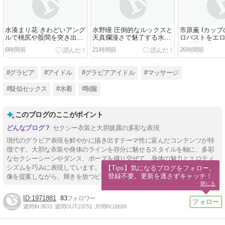
水湊まり花 きわどいアング
水野瞳 圧倒的なルックスと
市原薫 Iカッ
ルで桃尻や股間を突き出す
天真爛漫さで魅了する水着
ロバストをエ
挑発ポーズ
グラビア
で激揉み
6時間前
21時間前
26時間前
#グラビア
#アイドル
#グラビアアイドル
#マッサージ
#疑似セックス
#水着
#制服
このブログのここがポイント
セクシー衣装と大胆披露の多彩な表現
現代のグラビア表現を鮮やかに描き出すテーマ性に富んだコンテンツが特
徴です。大胆な衣装や身体のラインを存分に魅せるスタイルを軸に、多彩
なセクシーシーンやダンス、ポーズを織り交ぜて、身体の魅力とエロティ
シズムを巧みに表現しています。視覚的な刺激とともに、個性豊かな女性
【Tips】気になるブログをフォロー。

登録不要。更新を逃さずキャッチ！
像を提案しながら、輝きを放つビジュアルシーンを追及しています。
閉じる
1971881
83
週間IN:
3933
週間OUT:
23751
月間IN:
18639