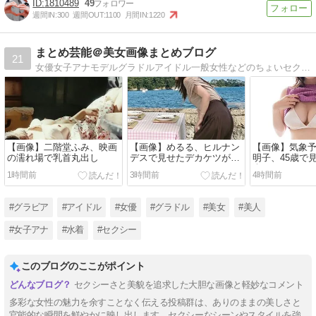
1810489
49
週間IN:
300
週間OUT:
1100
月間IN:
1220
まとめ芸能＠美女画像まとめブログ
21
女優女子アナモデルグラドルアイドル一般女性などのちょいセクシー画像まとめ
【画像】二階堂ふみ、映画
【画像】めるる、ヒルナン
【画像】気象
の濡れ場で乳首丸出し
デスで見せたデカケツがそ
明子、45歳で
そる
姿がHすぎる
1時間前
3時間前
4時間前
#グラビア
#アイドル
#女優
#グラドル
#美女
#美人
#女子アナ
#水着
#セクシー
このブログのここがポイント
セクシーさと美貌を追求した大胆な画像と軽妙なコメント
多彩な女性の魅力を余すことなく伝える投稿群は、ありのままの美しさと
官能的な瞬間を鮮やかに映し出します。セクシーなシーンやスタイルを強