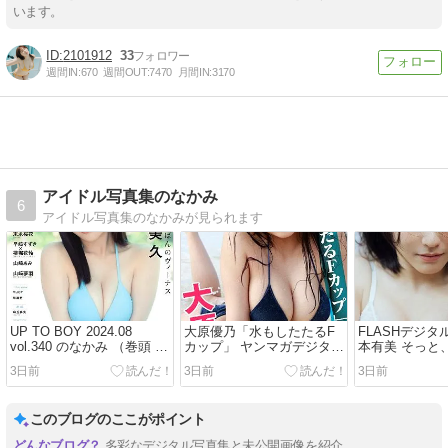
います。
2101912
33
週間IN:
670
週間OUT:
7470
月間IN:
3170
アイドル写真集のなかみ
6
アイドル写真集のなかみが見られます
UP TO BOY 2024.08
大原優乃「水もしたたるF
FLASHデジタ
vol.340 のなかみ （巻頭 田
カップ」 ヤンマガデジタル
本有美 そっと
中美久）
写真集のなかみ
のなかみ
3日前
3日前
3日前
このブログのここがポイント
多彩なデジタル写真集と未公開画像を紹介