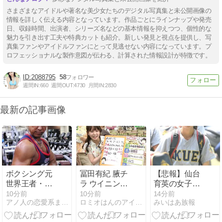
さまざまなアイドルや著名な美少女たちのデジタル写真集と未公開画像の
情報を詳しく伝える内容となっています。作品ごとにラインナップや発売
日、収録時間、出演者、シリーズ名などの基本情報を抑えつつ、個性的な
魅力を引き出す工夫や特典カットも紹介。新しい発見と視点を提供し、写
真集ファンやアイドルファンにとって見逃せない内容になっています。プ
ロフェッショナルな製作意図が伝わる、計算された情報設計が特徴です。
2088795
58
週間IN:
660
週間OUT:
4730
月間IN:
2830
最新の記事画像
ボクシング元
冨田有紀 腋チ
【悲報】仙台
世界王者・薬
ラ ウイニング
育英の女子マ
師寺保栄、養
競馬 ２６０８
ネ、あざとく
10分前
10分前
14分前
アノ人の恋愛系まとめ芸能情報局
ロミオはんのアイドル等何でも２chまとめマガジン
みいはあ族報
子縁組届の偽
０７
て炎上
造を認める！