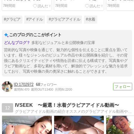
FRIDAYデジタル写真集
7時間前
7時間前
7時間前
#グラビア
#アイドル
#グラビアアイドル
#水着
このブログのここがポイント
多彩なビジュアルと未公開映像の宝庫
芸術的な写真や映像を通じて、魅力的な個性を伝えることに重点を置いて
います。様々なジャンルのビジュアル作品や未公開画像を紹介し、その背
後にあるクリエイティビティや情熱を読者に伝える構成です。写真集やグ
ラビア動画など、多彩な素材を用いて、解放的でフレッシュな魅力を追求
しており、写真や映像の美の奥深さに触れることができます。
1702972
68
週間IN:
470
週間OUT:
13400
月間IN:
2200
IVSEEK 〜厳選！水着グラビアアイドル動画〜
12
グラビアアイドル動画の紹介オススメのグラビアアイドル動画やイメージビデオ【IV】を紹介しますよ！