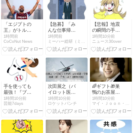
テムが登場!
「エジプトの
【急募】「み
【悲報】地震
王」がトルコ
んな仕事帰り
の瞬間の手術
に降臨！サラ
に家で何して
室の防犯カメ
1時間前
1時間前
1時間10分前
CoCoNut News
ミーハー総研（ミーハー総合研究所）
ニュース30over
ー入団式に平
んの？」←こ
ラ映像！
日4万人集
れ・・・・
結、熱狂の渦
に感激
手を使っても
次田展之（パ
🌈ギフト🎁巣
最強！『ブル
イロット医
鴨のお茶屋さ
ーロック』主
師）wiki経
んのお茶漬け
1時間10分前
1時間10分前
1時間10分前
芸能7days
ロケットパンチ
マイ・Ｊｏｏｎ・メモリーズ
演・高橋文
歴・学歴！結
セット🍵ハワ
哉、始球式で
婚（妻・子
イのコナビー
ノーバン＆深
供）は？【情
ル🍺他ランダ
い一礼に称賛
熱大陸】
ム画像🫶😅
【動画】