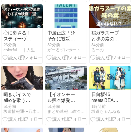
心に刺さる！
中居正広「ひ
鶏ガラスープ
スティーヴ
そかに被災地
と味の素の違
ン・キング原
支援」か 2016
いは？それぞ
26分前
32分前
34分前
colorful ｜人生楽しくやろうじゃないか！
がーるずレポート
るーの
作おすすめ映
年の熊本地震
れ向いてる料
画7選【ホラ
直後には現地
理を調査
ーから感動の
で炊き出し
ヒューマンド
“誰にも知られ
ラマまで】
なくて良
い”と、むしろ
強まる福祉活
動への思い
囁きボイスで
【イオンモー
日向坂46
aikoを歌う遠
ル熊本爆発事
meets BEAMS
藤さくらちゃ
故】「本当の
“ファッション
51分前
51分前
1時間前
坂道情報通〜乃木坂46まとめ〜
まとめ速報…政治芸能ワンダーランド
坂道ちゃんねる
んが可愛すぎ
ことを…」遺
&アウトド
る！！！【乃
族語る
ア”をテーマに
木坂46】
したコラボレ
ーションアイ