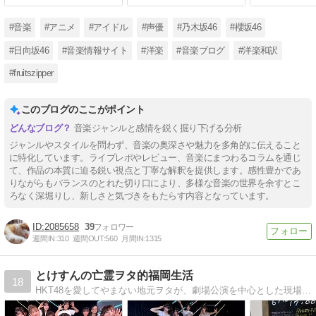
#音楽
#アニメ
#アイドル
#声優
#乃木坂46
#櫻坂46
#日向坂46
#音楽情報サイト
#洋楽
#音楽ブログ
#洋楽和訳
#fruitszipper
このブログのここがポイント
音楽ジャンルと感情を鋭く掘り下げる分析
ジャンルやスタイルを問わず、音楽の奥深さや魅力を多角的に伝えること
に特化しています。ライブレポやレビュー、音楽にまつわるコラムを通じ
て、作品の本質に迫る鋭い視点と丁寧な解釈を提供します。感性豊かであ
りながらもバランスのとれた切り口により、多様な音楽の世界を余すとこ
ろなく深堀りし、新しさと気づきをもたらす内容となっています。
2085658
39
週間IN:
310
週間OUT:
560
月間IN:
1315
とけすんの亡霊ヲタ的福岡生活
18
HKT48を愛してやまない地元ヲタが、劇場公演を中心とした現場レポをお届けします。風変りなブログタイトルの由来については、プロフィール欄をご参照下さい