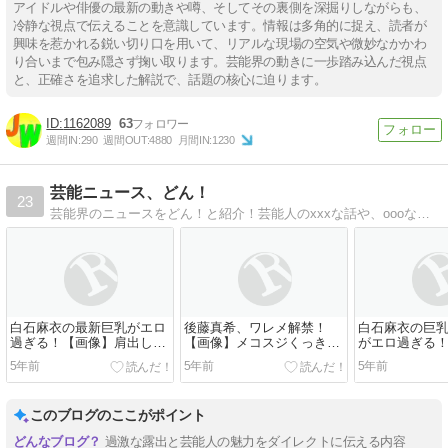
アイドルや俳優の最新の動きや噂、そしてその裏側を深掘りしながらも、
冷静な視点で伝えることを意識しています。情報は多角的に捉え、読者が
興味を惹かれる鋭い切り口を用いて、リアルな現場の空気や微妙なかかわ
り合いまで包み隠さず掬い取ります。芸能界の動きに一歩踏み込んだ視点
と、正確さを追求した解説で、話題の核心に迫ります。
1162089
63
週間IN:
290
週間OUT:
4880
月間IN:
1230
芸能ニュース、どん！
23
芸能界のニュースをどん！と紹介！芸能人のxxxな話や、oooな噂を紹介するよ！
白石麻衣の最新巨乳がエロ
後藤真希、ワレメ解禁！
白石麻衣の巨
過ぎる！【画像】肩出しド
【画像】メコスジくっきり
がエロ過ぎる
レスで乳を強調披露！
股間がエロ過ぎる！
出し過ぎ披露
5年前
5年前
5年前
「FRIDAY」で
このブログのここがポイント
過激な露出と芸能人の魅力をダイレクトに伝える内容