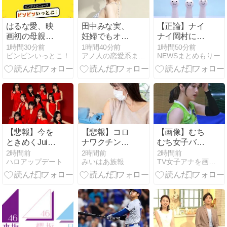
はるな愛、映
田中みな実、
【正論】ナイ
画初の母親役
妊婦でもオシ
ナイ岡村に世
に挑戦！プロ
ャレ優先！ヒ
の夫たちが
1時間30分前
1時間40分前
1時間50分前
ビンビンいっとこ！
アノ人の恋愛系まとめ芸能情報局
NEWSまとめもりー
フィールと最
ールでこけた
『大共感』し
新出演作紹介
らどうすんの
てしまうｗｗ
ｗ
ｗｗｗｗｗｗ
【悲報】今を
【悲報】コロ
【画像】むち
ときめくJuice
ナワクチン打
むち女子バレ
川嶋みっぷる
たなかった結
ーボール選手
2時間前
2時間前
2時間前
ハロアップデート
みいはあ族報
TV女子アナを画像で紹介
「ゆっぴょー
果・・・・
さん、マジで
ーーん すきだ
脱いでしまう
よー！！！」
ｗｗｗｗｗｗ
→いいね数
ｗ
「９」