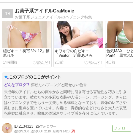
お菓子系アイドルGraMovie
19
お菓子系ジュニアアイドルのハプニング特集
紐ビキニ「初写 Vol.12」篠
キワキワの白ビキニ
色気MAX「ひ
原れあ
「Visitor」近藤あさみ
Part4」黒宮れ
14時間前
2日前
4日前
このブログのここがポイント
鮮烈なハプニングと隠せない色香
未成年のアイドルたちの爽やかさと同時に引き寄せる官能性を巧みに引き
立てています。彼女たちの多彩な衣装や入浴シーン、ポージング、さらに
はハプニングまでをもう一度楽しめる構成となっており、映像のレアさや
美しさに重点を置いています。内容は、青春的なあどけなさと大人の哀愁
を絶妙に融合させ、映像の奥深さやライブ感を存分に伝えています。
2134323
26
週間IN:
300
週間OUT:
2110
月間IN:
1420