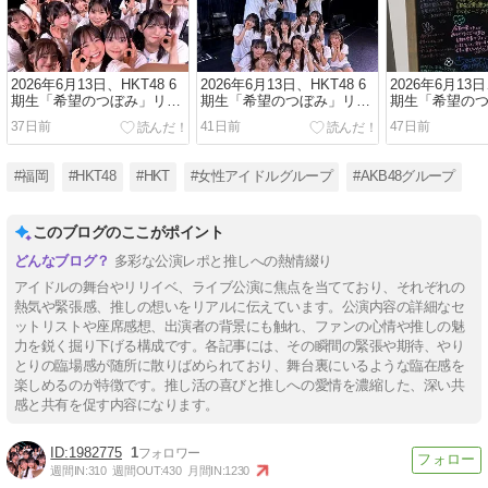
2026年6月13日、HKT48 6
2026年6月13日、HKT48 6
2026年6月13日
期生「希望のつぼみ」リバ
期生「希望のつぼみ」リバ
期生「希望の
イバル公演(その三)
イバル公演(その二)
イバル公演(その
37日前
41日前
47日前
#福岡
#HKT48
#HKT
#女性アイドルグループ
#AKB48グループ
このブログのここがポイント
多彩な公演レポと推しへの熱情綴り
アイドルの舞台やリリイベ、ライブ公演に焦点を当てており、それぞれの
熱気や緊張感、推しの想いをリアルに伝えています。公演内容の詳細なセ
ットリストや座席感想、出演者の背景にも触れ、ファンの心情や推しの魅
力を鋭く掘り下げる構成です。各記事には、その瞬間の緊張や期待、やり
とりの臨場感が随所に散りばめられており、舞台裏にいるような臨在感を
楽しめるのが特徴です。推し活の喜びと推しへの愛情を濃縮した、深い共
感と共有を促す内容になります。
1982775
1
週間IN:
310
週間OUT:
430
月間IN:
1230