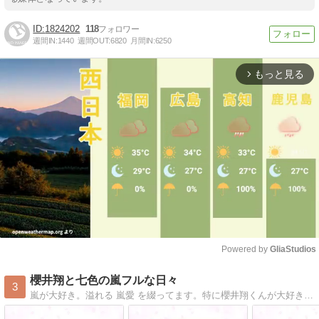
1824202
118
週間IN:
1440
週間OUT:
6820
月間IN:
6250
もっと見る
arrow_forward_ios
Powered by 
GliaStudios
Mute
櫻井翔と七色の嵐フルな日々
3
嵐が大好き。溢れる 嵐愛 を綴ってます。特に櫻井翔くんが大好き、日々嵐の５人に癒されてます。