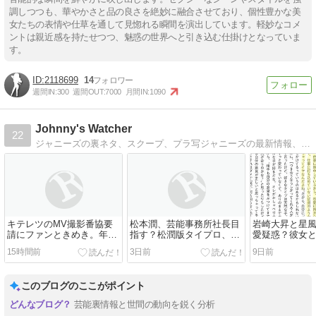
調しつつも、華やかさと品の良さを絶妙に融合させており、個性豊かな美
女たちの表情や仕草を通して見惚れる瞬間を演出しています。軽妙なコメ
ントは親近感を持たせつつ、魅惑の世界へと引き込む仕掛けとなっていま
す。
2118699
14
週間IN:
300
週間OUT:
7000
月間IN:
1090
Johnny's Watcher
22
ジャニーズの裏ネタ、スクープ、プラ写ジャニーズの最新情報、裏ネタ、スクープ、画像やプラ写をとことん追っかけてます！
キテレツのMV撮影番協要
松本潤、芸能事務所社長目
岩崎大昇と星
請にファンときめき。年内
指す？松潤版タイプロ、ア
愛疑惑？彼女
デビューか
イドルプロデュース開始と
酷いという噂
15時間前
3日前
9日前
か
このブログのここがポイント
芸能裏情報と世間の動向を鋭く分析