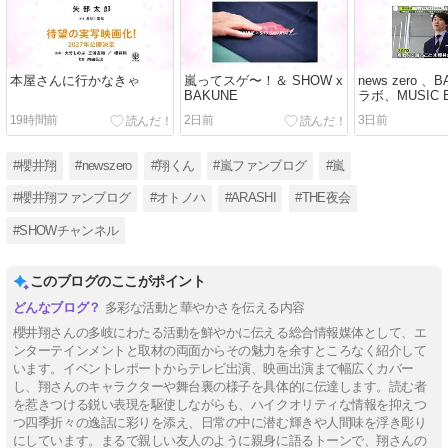
本屋さんに行かなきゃ
嵐ってスゲ〜！＆ SHOW x
news zero 
BAKUNE
ラボ、MUSIC E
2026 in TAI
19時間前
2日前
3日前
#櫻井翔
#newszero
#翔くん
#嵐ファンブログ
#嵐
#櫻井翔ファンブログ
#オトノハ
#ARASHI
#THE夜会
#SHOWチャンネル
このブログのここがポイント
多彩な活動と華やかさを伝える内容
櫻井翔さんの多岐にわたる活動を鮮やかに伝える総合情報媒体として、エ
ンターテインメントと取材の両面からその魅力を余すところなく紹介して
います。イベントレポートからテレビ出演、映画出演まで幅広くカバー
し、翔さんのキャラクターや舞台裏の様子を具体的に伝達します。読む者
を惹きつける鋭い表現を駆使しながらも、ハイクオリティな情報を抑えつ
つ四季折々の逸話に彩りを添え、日常の中に潜む輝きや人間味を浮き彫り
にしています。まるで親しい友人のように親身に語るトーンで、翔さんの