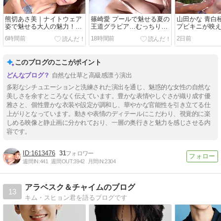
熊切あさ美｜ナイトウェア
篠崎愛 プールで魅せる夏の
山田かな 青白
姿で魅せる大人の魅力！ソ
王道グラビア…むっちり水
プビキニが映
ファで脱ぎながら手ブラに
着姿で準備運動してから濡
海で輝く美ボ
6時間前
18時間前
2日前
れたボディに迫る
塗ってあげた
このブログのここがポイント
自然な仕草と高級感漂う演出
多彩なシチュエーションと洗練された演出を通じ、魅惑的な女性の自然な
美しさを余すところなく伝えています。豊かな表情やしぐさが織り成す優
雅さと、個性豊かな衣装や設定が調和し、華やかな官能性を引き立てる仕
上がりとなっています。動きや表情のディテールにこだわり、視覚的に楽
しめる映像と静止画に分かれており、一層の奥行きと魅力を感じさせる内
容です。
1613476
31
週間IN:
441
週間OUT:
3942
月間IN:
2304
アラベスク＆チャイムのブログ
13
キム・スヒョン君を語るブログです