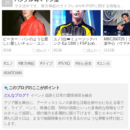
15
ヲタ活中です。東方神起のライブレポやK-POPに関する情報を発信します。韓国語も勉強中です。よろしくお願いします。
ピーター・パンのような愛
ユノ1位👑ミュージックバ
MBC260725
しい愛しいチョン・ユンホ
ンク-Ep.1300｜FSPおめで
楽中心（ウマ
さま。
とう✨️
3日前
8日前
12日前
#ユノ
#東方神起
#ライブ
#TVXQ
#유노윤호
#ユンホ
#SMTOWN
このブログのここがポイント
イベント追跡と日常の愛情表現を融合
アジア圏を舞台に、アーティストユノの多彩な活動を鮮やかに伝える場で
す。ライブ、ペンミ、映像公開、SNSの投稿といった多角的な情報をリア
ルタイムで追跡し、彼の魅力を多層的に掘り下げます。愛とエネルギーに
満ちた語り口は、まるで秘蔵映像をのぞき見るかのような興奮を呼び起こ
します。