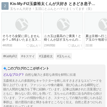
Kis-My-Ft2玉森裕太くんが大好き ときどき息子…
2
玉ちゃん大好き！玉沼にとぷんとハマりまくってます（笑）
そろそろ金髪に戻しません
ニカ玉は最高のご褒美！と
夏は京都へ行
か？←8/6まいたまと玉スト
樹くんが話す玉ちゃんの優
ア玉ロケ地巡
ーリー
男エピソード♡
イ情報盛りだく
4時間前
23時間前
2日前
いたま
#KisMyFt2
#キスマイ
#玉森裕太
#玉ちゃん
このブログのここがポイント
自然な魅力と多彩な表情を鮮明に伝達
玉森裕太さんの多面的なキャラクターを映し出すさまざまなエピソードを
取り上げています。ファッションや食の趣味、遊び心あふれる瞬間など、
彼の人間的な魅力を丁寧に紐解いています。記事は洗練された言葉選びと
ともに、飾らない言い回しを用いて、玉ちゃんの本質に迫る内容を心掛け
ています。ファンの情熱や気さくさ、スターとしての魅力が感じられる記
事群は、彼の普段の姿と輝きを余すところなく伝え、自然と惹きつけられ
る媒体となっています。