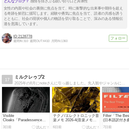
感情を揺さぶる鋭い切り口と具体性
女性の内面や社会の裏側に焦点を当て、時に衝撃的な出来事や期待を超え
る奇跡を鮮烈に描写します。経験や勇気に焦点を当て、読者の共感を誘う
とともに、社会の現状や個人の物語を切り取ることで、深みのある情報伝
達を意識しています。
2128778
週間IN:
310
週間OUT:
4410
月間IN:
1360
ミルクレゥプ2
17
2025年の8月にnoteさんに引っ越しました。先入観やジャンルに囚われずに良いと思ったら何でも掘り下げて聞くというコアな音楽好きでアイドルも好きなマイノリティですが宜しくお願いします。
Visible
テクノ/エレクトロニック音
Filter「The Be
Cloaks「Paradessence」
楽メモ 2026-4(音楽メモ
(日本語訳付き
(アルバムレビュー/感
2026)
3日前
6日前
7日前
想/2026)