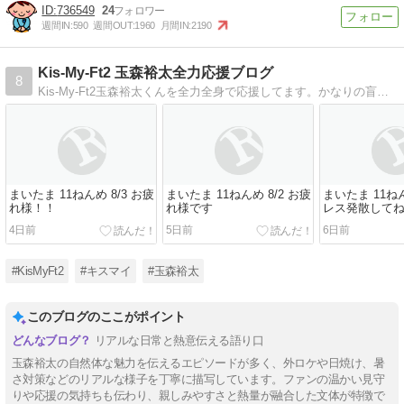
736549
24
週間IN:
590
週間OUT:
1960
月間IN:
2190
Kis-My-Ft2 玉森裕太全力応援ブログ
8
Kis-My-Ft2玉森裕太くんを全力全身で応援してます。かなりの盲目ですがよろしくお願いします
まいたま 11ねんめ 8/3 お疲
まいたま 11ねんめ 8/2 お疲
まいたま 11ねん
れ様！！
れ様です
レス発散して
4日前
5日前
6日前
#KisMyFt2
#キスマイ
#玉森裕太
このブログのここがポイント
リアルな日常と熱意伝える語り口
玉森裕太の自然体な魅力を伝えるエピソードが多く、外ロケや日焼け、暑
さ対策などのリアルな様子を丁寧に描写しています。ファンの温かい見守
りや応援の気持ちも伝わり、親しみやすさと熱量が融合した文体が特徴で