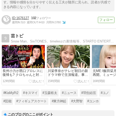
す。情報や感情を分かりやすく伝える工夫が随所に見られ、読者が共感で
きる内容になっています。
1676127
102
週間IN:
510
週間OUT:
4410
月間IN:
3780
芸トピ
9
Snow Man、SixTONES、timeleszの裏情報等、STARTO ENTERTAINMENT関連のニュースや最新芸能ニュース、ゴシップネタなどを毎日更新中!
長州小力が西口プロレスに
川栄李奈がテレビ朝日の新
元ME:I飯田
復帰も? クロちゃんと対戦
ドラマ枠で主演報道。事務
再開。ミュー
決定で物議。無免許運転・
所独立＆離婚後初の連ドラ
ントム』ヒロ
12時間前
15時間前
16時間前
信号無視でクビも、3ヶ月
出演。榮倉奈々出演の注目
スキャンダル
でリングに戻る
作に続き起用か
身か
#KisMyFt2
#キスマイ
#玉森裕太
#ニュース
#羽生結弦
#ユノ
#芸能
#フィギュアスケート
#東方神起
#大野智
#ユンホ
このブログのここがポイント