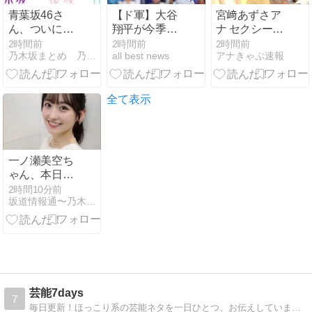
青葉坂46さ
【ド軍】大谷
宮﨑あずさア
ん、ついに大
翔平が今季初
ナ セクシーノ
変なことが発
の1試合2本塁
ースリー
2時間前
2時間前
2時間前
乃木坂まとめ 乃木りんく
all best news
アナきゃぷ速報
覚する・・・
打 25号先頭弾
ブ！！
＆26号2ラン
の活躍 なおド
ジャースは逆
全て表示
転負けで6連
敗 カブス今永
8勝目 [鉄チー
ズ烏★]
一ノ瀬美空ち
ゃん、本日の
｢タダイマ！｣
2時間10分前
坂道情報通〜乃木坂46まとめ〜
に生出
演！！！【乃
木坂46】
芸能7days
7
毎日更新！ほっこり系の芸能ネタを一日ひとつ、お伝えしています。ケータイ・スマホでも読めます。疲れた時や通学・通勤・お昼休みのお供にぜひどうぞ。