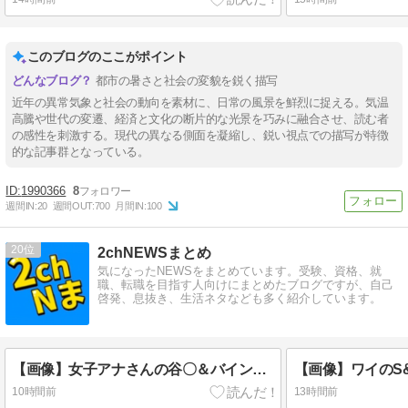
このブログのここがポイント
都市の暑さと社会の変貌を鋭く描写
近年の異常気象と社会の動向を素材に、日常の風景を鮮烈に捉える。気温
高騰や世代の変遷、経済と文化の断片的な光景を巧みに融合させ、読む者
の感性を刺激する。現代の異なる側面を凝縮し、鋭い視点での描写が特徴
的な記事群となっている。
1990366
8
週間IN:
20
週間OUT:
700
月間IN:
100
20
2chNEWSまとめ
気になったNEWSをまとめています。受験、資格、就
職、転職を目指す人向けにまとめたブログですが、自己
啓発、息抜き、生活ネタなども多く紹介しています。
【画像】女子アナさんの谷〇＆バインすごいｗｗｗｗ
【画像】ワイのS&
10時間前
13時間前