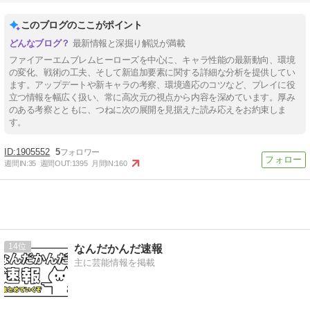
このブログのここがポイント
最新情報と深掘り解説が満載
ファイアーエムブレムヒーローズを中心に、キャラ性能の最新動向、環境
の変化、戦術の工夫、そして新追加要素に関する詳細な分析を提供してい
ます。アップデートや新キャラの考察、環境適応のコツなど、プレイに役
立つ情報を幅広く扱い、常に高次元の視点から内容を深めています。厚み
のある考察とともに、つねに次の展開を見据えた読み応えをお約束しま
す。
1905552
5
週間IN:
35
週間OUT:
1395
月間IN:
160
14
なんだかんだ速報
主に芸能情報を掲載