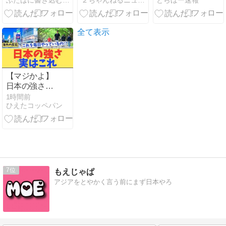
ふたばに書き込む勇気がないので、ここで勝手に参加するブログ
２ちゃんねるニュース超速＋
とらほー速報
日間＝総額11
「10打席」
兆7349億円 |
「規定いけ
俺等の税金を
る」
投げ捨ててト
全て表示
レーダーの餌
にしてんの？ |
外貨準備がど
んどん減って
【マジかよ】
いくな
日本の強さ、
実はこれ。外
1時間前
ひえたコッペパン
国人が“日
常”を見て衝撃
を受けた理由
7
もえじゃぱ
アジアをとやかく言う前にまず日本やろ