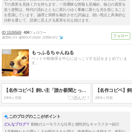
下の真実を見抜く力を持ちます。一見曖昧な情報も見極め、核心の真実を
追う姿勢は、時代の流れとともに変わりゆく事象に新たな光を投じること
を意識しています。論理と洞察を融合させた評論は、鋭い視点と具体的な
分析を通じて、読者に見えざる真実を伝え続けます。
1526569
404
週間IN:
174
週間OUT:
20034
月間IN:
672
6
もっふるちゃんねる
ペットや動物系を中心にほっこりする話をまとめていま
す。
【名作コピペ】飼い主「誰か新聞とってきてー」←犬種別でお答えしますwwww
2年6ヶ月前
2年6ヶ月前
このブログのここがポイント
動物のユーモラスな仕草と個性的なキャラクター紹介
人気動物たちの愛らしさや面白さをお届け。肉食獣から犬猫まで、多彩な