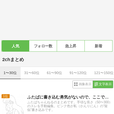
人気
フォロー数
急上昇
新着
2chまとめ
1〜30位
31〜60位
61〜90位
91〜120位
121〜150位
画像表示
文字表示
1
ふたばに書き込む勇気がないので、ここで勝手に参加するブログ
ふたばちゃんねるのまとめです。手頃な長さ（50〜300）
のスレを手動編集。ピンク色が私（かんりにん）の“疑
似”書き込みです。