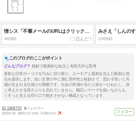
情シス「不審メールのURLはクリックするなよ！」同僚「ふむ、ではURLをコピーしてブラウザに貼り付けて…っと」
みさえ「しんのす
3時間前
12時間前
このブログのここがポイント
軽妙で風刺的な短文と奇想天外な思考
多彩な日常の一コマを巧みに切り取り、ユーモアと風刺を交えた斬新な視
点を提供します。短い文章の中に潜む意外性と軽妙さで、思わず笑いと共
感が生まれる仕掛けが満載です。社会の常識や当たり前を一ひねりし、深
く考えさせる揺さぶりも忘れていません。幅広いテーマを扱いながらも、
くすっと笑える切り口で飽きさせない構成となっています。
1905737
6
週間IN:
80
週間OUT:
1580
月間IN:
320