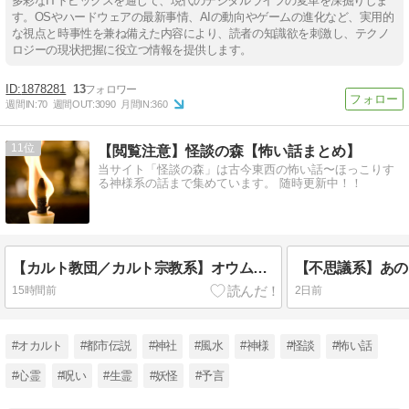
多彩なITトピックスを通じて、現代のデジタルライフの変革を深掘りしま
す。OSやハードウェアの最新事情、AIの動向やゲームの進化など、実用的
な視点と時事性を兼ね備えた内容により、読者の知識欲を刺激し、テクノ
ロジーの現状把握に役立つ情報を提供します。
1878281
13
週間IN:
70
週間OUT:
3090
月間IN:
360
11
【閲覧注意】怪談の森【怖い話まとめ】
当サイト「怪談の森」は古今東西の怖い話〜ほっこりす
る神様系の話まで集めています。 随時更新中！！
【カルト教団／カルト宗教系】オウム真理教デジタルアーカイブ
15時間前
2日前
#オカルト
#都市伝説
#神社
#風水
#神様
#怪談
#怖い話
#心霊
#呪い
#生霊
#妖怪
#予言