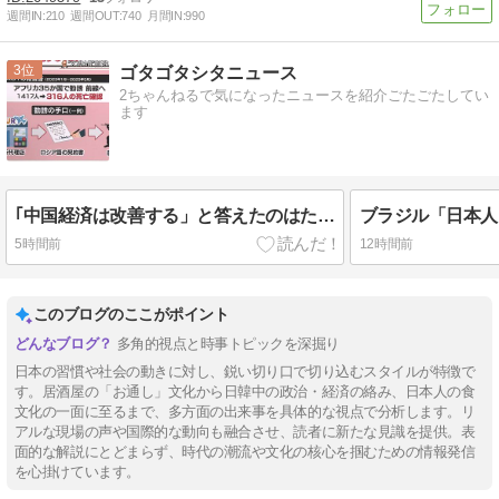
週間IN:
210
週間OUT:
740
月間IN:
990
3
ゴタゴタシタニュース
2ちゃんねるで気になったニュースを紹介ごたごたしてい
ます
｢中国経済は改善する」と答えたのはたった１%だけ…日系企業1364社が吐露「中国ビジネスはもう大変」
5時間前
12時間前
このブログのここがポイント
多角的視点と時事トピックを深掘り
日本の習慣や社会の動きに対し、鋭い切り口で切り込むスタイルが特徴で
す。居酒屋の「お通し」文化から日韓中の政治・経済の絡み、日本人の食
文化の一面に至るまで、多方面の出来事を具体的な視点で分析します。リ
アルな現場の声や国際的な動向も融合させ、読者に新たな見識を提供。表
面的な解説にとどまらず、時代の潮流や文化の核心を掴むための情報発信
を心掛けています。