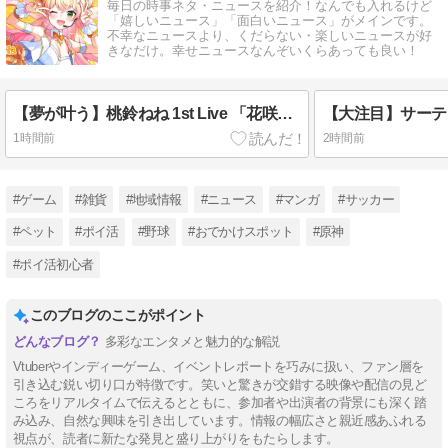
毎日の時事ネタ・ニュースを紹介！なんでも入れるけど
「嬉しいニュース」「面白いニュース」がメインです。
不幸なニュースより、くだらない・楽しいニュースが好
きなだけ。幸せニュースなんぞいくらあっても良い！
【夢が叶う】桃鈴ねね 1st Live 「花咲く＊ねねねねねねねね超開花！」！アイドル魂を完全網羅
1時間前
2時間前
#ゲーム
#雑貨
#地域情報
#ニュース
#マンガ
#サッカー
#ペット
#ポイ活
#野球
#おでかけスポット
#原神
#ポイ活初心者
このブログのここがポイント
多彩なエンタメと魅力的な解説
Vtuberやインディーゲーム、イベントレポートを巧みに扱い、ファン層を
引き込む鋭い切り口が特徴です。笑いと驚きが交錯する映像や配信の見ど
ころをリアルタイムで伝えるとともに、参加者や出演者の背景にも深く踏
み込み、自然な興味を引き出しています。情報の幅広さと親近感あふれる
【Tips】気になるブログをフォロー。

視点が、読者に新たな発見と盛り上がりをもたらします。
登録不要。更新を逃さずキャッチ！