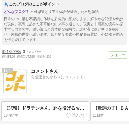
このブログのここがポイント
不可思議とリアル体験が融合した不思議話
日常の中に潜む不思議な体験を多角的に紹介します。鮮やかな記憶や奇妙
な現象、実際に起きた不可解な出来事を通して、現実と非現実の境界を探
求する内容です。鋭い視点と具体的な描写で、読む者に深い興味を抱か
せ、未知の世界へ誘います。伝奇的な要素や神秘を背景に、心に残る物語
を伝え続けています。
1849985
3
週間IN:
56
週間OUT:
528
月間IN:
208
12
コメントさん
怠慢運営のかわりにコメントよ♪
【悲報】ドラテンさん、匙を投げるｗｗｗ 『ドラゴンクエストX オンライン』中～長期展望 （2026/8/5）に寄せて
【歌詞の子】ＢＡＮ
18時間前
11日前