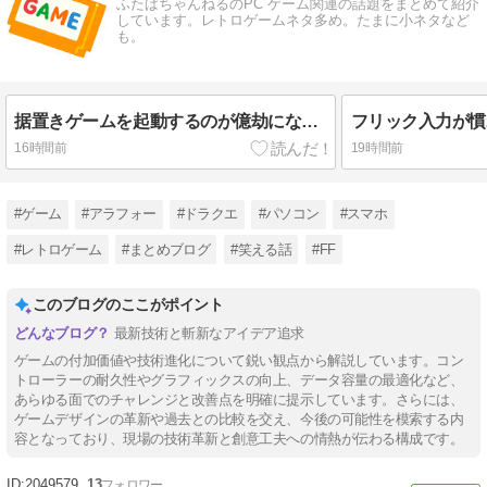
ふたばちゃんねるのPC ゲーム関連の話題をまとめて紹介
しています。レトロゲームネタ多め。たまに小ネタなど
も。
据置きゲームを起動するのが億劫になるとは思わなかった 今ってPCゲーやソシャゲが気軽すぎるんだよな…
16時間前
19時間前
#ゲーム
#アラフォー
#ドラクエ
#パソコン
#スマホ
#レトロゲーム
#まとめブログ
#笑える話
#FF
このブログのここがポイント
最新技術と斬新なアイデア追求
ゲームの付加価値や技術進化について鋭い観点から解説しています。コン
トローラーの耐久性やグラフィックスの向上、データ容量の最適化など、
あらゆる面でのチャレンジと改善点を明確に提示しています。さらには、
ゲームデザインの革新や過去との比較を交え、今後の可能性を模索する内
容となっており、現場の技術革新と創意工夫への情熱が伝わる構成です。
2049579
13