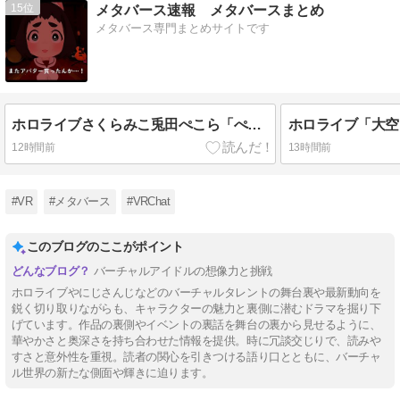
15
メタバース速報 メタバースまとめ
メタバース専門まとめサイトです
ホロライブさくらみこ兎田ぺこら「ぺこみこ」人気キャラがわかるランキング！らしんばん調べ「みこち」大健闘！野うさぎ17位をぺこーらと勘違いする
12時間前
13時間前
#VR
#メタバース
#VRChat
このブログのここがポイント
バーチャルアイドルの想像力と挑戦
ホロライブやにじさんじなどのバーチャルタレントの舞台裏や最新動向を
鋭く切り取りながらも、キャラクターの魅力と裏側に潜むドラマを掘り下
げています。作品の裏側やイベントの裏話を舞台の裏から見せるように、
華やかさと奥深さを持ち合わせた情報を提供。時に冗談交じりで、読みや
すさと意外性を重視。読者の関心を引きつける語り口とともに、バーチャ
ル世界の新たな側面や輝きに迫ります。