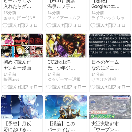
ビールって氷
【FEH】魔器
【悲報】
が…
入れたらダメ
温泉ルフ子の
Googleのエン
なの？
魔器はまさか
ジニア「AIで
13分前
14分前
14分前
ぁゃιぃ(*ﾟーﾟ)NEWS 2nd
ファイアーエムブレム攻略・情報まとめ チキ速
ライフハックちゃんねる弐式
のアヒル。こ
仕事がつまら
れが世界のこ
なくなった」
とわりと生者
の運命を歪め
る魔器かぁ
初めて読んだ
CC2松山洋
日本のゲーム
ヤンキー漫画
氏、少年ジャ
なのにメニュ
ンプ編集部に
ー画面が英語
14分前
14分前
14分前
映画.net
ゆるゲーマー遅報
けおけお速報
ブロックされ
だらけなの英
る。25年以上
語圏の人から
ずっと一緒に
すると奇妙に
やってきたの
見えるんだ
に何故…
な…
【予想】月反
【議論】この
実証実験都市
応におけるア
パーティは凸
「ウーブン・