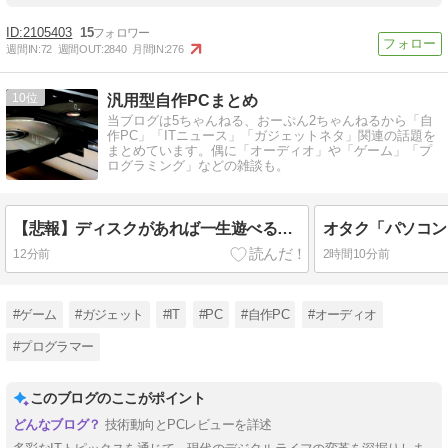
閉じる
2105403
15
週間IN:
72
週間OUT:
2840
月間IN:
276
10
汎用型自作PCまとめ
当ブログは5ちゃんねる、おーぷん2ちゃんねるから「自
作PC」「ITニュース」「ガジェットネタ」関連の話題を
まとめています。偶に「オーディオ」や「ゲーム」「プ
ログラミング」などの雑談も。
【悲報】ディスクがあれば一生遊べるおじさん、嘘だった。識者「経年劣化で普通に割れます」
12分前
2時間10分前
#ゲーム
#ガジェット
#IT
#PC
#自作PC
#オーディオ
#プログラマー
このブログのここがポイント
技術動向とPCレビューを詳述