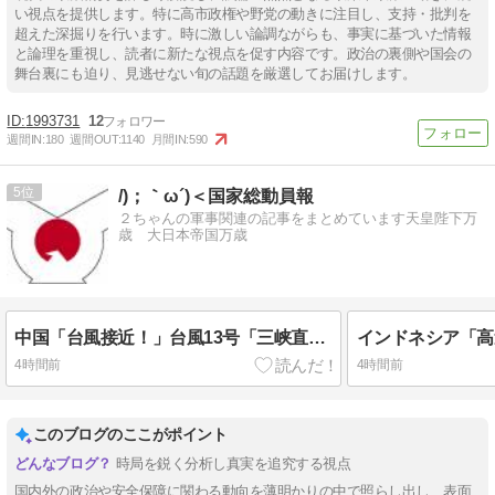
い視点を提供します。特に高市政権や野党の動きに注目し、支持・批判を
超えた深掘りを行います。時に激しい論調ながらも、事実に基づいた情報
と論理を重視し、読者に新たな視点を促す内容です。政治の裏側や国会の
舞台裏にも迫り、見逃せない旬の話題を厳選してお届けします。
1993731
12
週間IN:
180
週間OUT:
1140
月間IN:
590
5
/)；｀ω´)＜国家総動員報
２ちゃんの軍事関連の記事をまとめています天皇陛下万
歳 大日本帝国万歳
中国「台風接近！」台風13号「三峡直撃予測」中国「上流大洪水！（三峡上流」中国都市「8/5の映像（動画」三峡ダム「緊急放流（決壊危機」中国「下流大水害（震え声」→
4時間前
4時間前
このブログのここがポイント
時局を鋭く分析し真実を追究する視点
国内外の政治や安全保障に関わる動向を薄明かりの中で照らし出し、表面