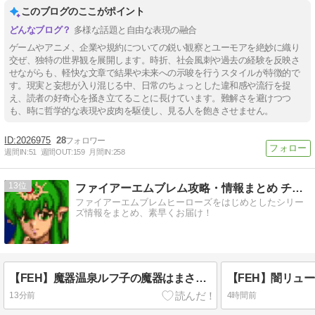
このブログのここがポイント
多様な話題と自由な表現の融合
ゲームやアニメ、企業や規約についての鋭い観察とユーモアを絶妙に織り
交ぜ、独特の世界観を展開します。時折、社会風刺や過去の経験を反映さ
せながらも、軽快な文章で結果や未来への示唆を行うスタイルが特徴的で
す。現実と妄想が入り混じる中、日常のちょっとした違和感や流行を捉
え、読者の好奇心を掻き立てることに長けています。難解さを避けつつ
も、時に哲学的な表現や皮肉を駆使し、見る人を飽きさせません。
2026975
28
週間IN:
51
週間OUT:
159
月間IN:
258
13
ファイアーエムブレム攻略・情報まとめ チキ速
ファイアーエムブレムヒーローズをはじめとしたシリー
ズ情報をまとめ、素早くお届け！
【FEH】魔器温泉ルフ子の魔器はまさかのアヒル。これが世界のことわりと生者の運命を歪める魔器かぁ
13分前
4時間前