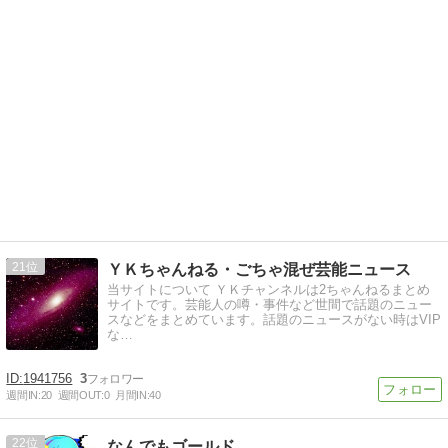
21
ＹＫちゃんねる・ごちゃ混ぜ芸能ニュース
当サイトについて ＹＫチャンネルは2ちゃんねるまとめ
サイトです。芸能人の噂・事件など世間で話題のニュー
スなどをまとめています。話題のニュースがない時はVIP
な…
1941756
3
週間IN:
20
週間OUT:
0
月間IN:
40
22
なんでもゴールド