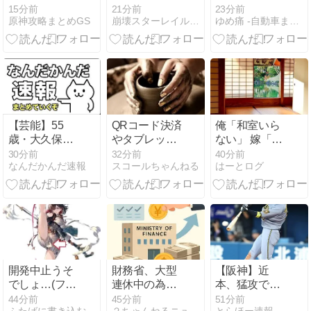
イノのポジシ
するのはちょ
シティ」が一
15分前
21分前
23分前
原神攻略まとめGS
崩壊スターレイル攻略まとめGS
ゆめ痛 -自動車まとめブログ-
ョンがオデッ
っと
般の居住希望
トなんだろう
ね・・・・
者の募集開始
な
すでにトヨタ
関係者が居住
【芸能】55
QRコード決済
俺「和室いら
歳・大久保佳
やタブレット
ない」 嫁「和
代子“現在の性
などを使いこ
室欲しい！欲
30分前
32分前
40分前
なんだかんだ速報
スコールちゃんねる
はーとログ
欲”について衝
なせない人も
しい！欲し
撃告白 「休み
居るという
い！欲しい！
の日とかそう
話・・・
欲しい！」
だね、だいた
い…」
開発中止うそ
財務省、大型
【阪神】近
でしょ…(フィ
連休中の為替
本、猛攻で打
ギュアスレ)
介入日数は3
席数話題に
44分前
45分前
51分前