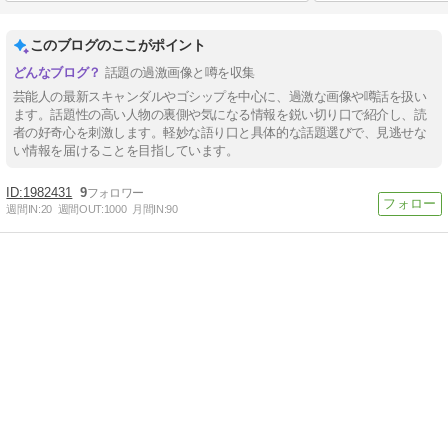
このブログのここがポイント
話題の過激画像と噂を収集
芸能人の最新スキャンダルやゴシップを中心に、過激な画像や噂話を扱い
ます。話題性の高い人物の裏側や気になる情報を鋭い切り口で紹介し、読
者の好奇心を刺激します。軽妙な語り口と具体的な話題選びで、見逃せな
い情報を届けることを目指しています。
1982431
9
週間IN:
20
週間OUT:
1000
月間IN:
90