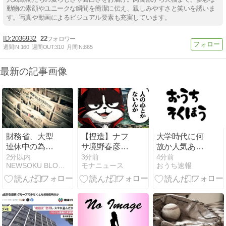
動物の素顔やユニークな瞬間を簡潔に伝え、親しみやすさと笑いを誘いま
す。写真や動画によるビジュアル要素も充実しています。
2036932
22
週間IN:
160
週間OUT:
310
月間IN:
865
最新の記事画像
財務省、大型
【捏造】ナフ
大学時代に何
連休中の為替
サ境野春彦、
故か人気ある
介入日数は3
AI捏造画像を
男子学生がい
2分以内
3分前
4分前
NEWSOKU BLOG（ニュー速ブログ）
モナニュース
おうち速報
日間 総額11兆
使った高市首
た。学部やサ
7349億円
相批判記事を
ークルの垣根
公開→大炎上
を問わずにあ
して削除逃亡
らゆる飲み会
に呼ばれてい
た