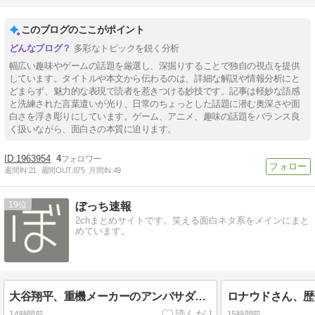
このブログのここがポイント
多彩なトピックを鋭く分析
幅広い趣味やゲームの話題を厳選し、深掘りすることで独自の視点を提供
しています。タイトルや本文から伝わるのは、詳細な解説や情報分析にと
どまらず、魅力的な表現で読者を惹きつける妙技です。記事は軽妙な語感
と洗練された言葉遣いが光り、日常のちょっとした話題に潜む奥深さや面
白さを浮き彫りにしています。ゲーム、アニメ、趣味の話題をバランス良
く扱いながら、面白さの本質に迫ります。
1963954
4
週間IN:
21
週間OUT:
875
月間IN:
49
19
ぼっち速報
2chまとめサイトです。笑える面白ネタ系をメインにまと
めています。
大谷翔平、重機メーカーのアンバサダーに就任
14時間前
15時間前