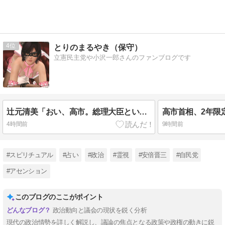
4
とりのまるやき（保守）
立憲民主党や小沢一郎さんのファンブログです
辻元清美「おい、高市。総理大臣という立場だとしても、自分のやってる感を出す効果を狙ったプロモーションのような動画を同行者に撮らせてBGMまでつけて流すとは。情けない」
4時間前
9時間前
#スピリチュアル
#占い
#政治
#霊視
#安倍晋三
#自民党
#アセンション
このブログのここがポイント
政治動向と議会の現状を鋭く分析
現代の政治情勢を詳しく解説し、議論の焦点となる政策や政権の動きに鋭