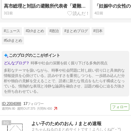
高市総理と対話の避難所代表者「避難所の生活は至れり尽くせりで全く不自由ない、ありがとう！日本人でよかった！」
3日前
4日前
#ニュース
#2chまとめ
#政治
#まとめブログ
#日本
#5chまとめ
このブログのここがポイント
時事や社会の深層を鋭く掘り下げる多角的視点
多彩なテーマを扱いながら、時事や社会問題に対し鋭い切り口と具体的な
情報提供を心掛けている。読みやすさを重視しつつも、一歩踏み込んだ分
析や独自の見解を交えることで、読者に新たな視点をもたらす構成となっ
ている。情熱的な表現と冷静な論調を融合させ、話題の核心に迫る力強さ
を持ち合わせている。
2004088
17
週間IN:
80
週間OUT:
375
月間IN:
430
8
よい子のためのおんＪまとめ速報
２ちゃんねるのまとめサイトです！よろしくね(*´ｰ`*)