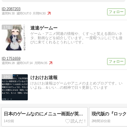
2087203
週間IN:
30
週間OUT:
0
月間IN:
30
17
速速ゲームー
ゲーム・アニメ関連の情報や、くすっと笑える面白いネ
タ、動画などを紹介しています。一度暇つぶしにでも遊
びに来てくれるとうれしいです。
1751659
週間IN:
28
週間OUT:
14
月間IN:
35
18
けおけお速報
けおけお速報はゲームやアニメのまとめブログです。い
いよね…＆いい…の精神で日々更新しています
日本のゲームなのにメニュー画面が英語だらけなの英語圏の人からすると奇妙に見えるんだな…
14分前
2時間10分前