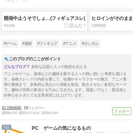
開発中止うそでしょ…(フィギュアスレ)
44分前
22時間前
#ゲーム
#漫画
#フィギュア
#アニメ
#ガンダム
このブログのここがポイント
多彩な話題と人々の熱意を伝える
アニメやゲーム、漫画などの趣味を愛する人々の熱い想いと考察を届けま
す。各種スレッドの内容を通じて、收藏やキャラクターの魅力、アニメ業
界の裏側まで、多角的な視点から情報を発信。飽きさせない多彩なテーマ
で、趣味の世界の奥深さを巧みに引き出します。場違いでなく、親近感と
好奇心をかきたてる文章表現に仕上げています。
1968686
19
週間IN:
220
週間OUT:
1210
月間IN:
1020
2
PC ゲームの気になるもの