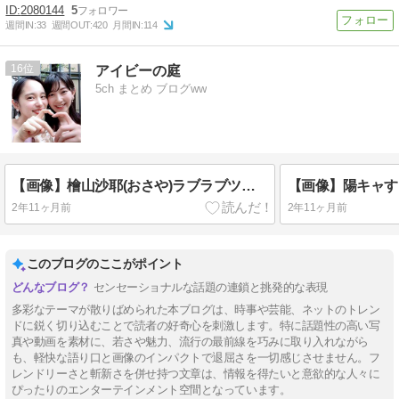
2080144
5
週間IN:
33
週間OUT:
420
月間IN:
114
16
アイビーの庭
5ch まとめ ブログww
【画像】檜山沙耶(おさや)ラブラブツーショット写真公開で大荒れ
2年11ヶ月前
2年11ヶ月前
このブログのここがポイント
センセーショナルな話題の連鎖と挑発的な表現
多彩なテーマが散りばめられた本ブログは、時事や芸能、ネットのトレン
ドに鋭く切り込むことで読者の好奇心を刺激します。特に話題性の高い写
真や動画を素材に、若さや魅力、流行の最前線を巧みに取り入れながら
も、軽快な語り口と画像のインパクトで退屈さを一切感じさせません。フ
レンドリーさと斬新さを併せ持つ文章は、情報を得たいと意欲的な人々に
ぴったりのエンターテインメント空間となっています。