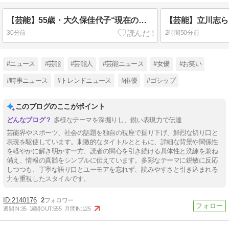
【芸能】55歳・大久保佳代子“現在の性欲”について衝撃告白 「休みの日とかそうだね、だいたい…」
30分前
2時間50分前
#ニュース
#芸能
#芸能人
#芸能ニュース
#女優
#お笑い
#時事ニュース
#トレンドニュース
#俳優
#ゴシップ
このブログのここがポイント
多様なテーマを深掘りし、鋭い表現力で伝達
芸能界やスポーツ、社会の話題を独自の視座で掘り下げ、鮮烈な切り口と
表現を駆使しています。刺激的なタイトルとともに、詳細な背景や関係性
を軽やかに解き明かす一方、読者の関心を引き続ける具体性と洗練を兼ね
備え、情報の真髄をシンプルに伝えています。多彩なテーマに鋭敏に反応
しつつも、丁寧な語り口とユーモアを忘れず、読みやすさと引き込まれる
力を重視したスタイルです。
2140176
2
週間IN:
35
週間OUT:
555
月間IN:
125