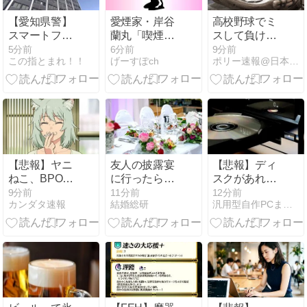
【愛知県警】
愛煙家・岸谷
高校野球でミ
スマートフォ
蘭丸「喫煙者
スして負けた
ン約9億円分
の権利がマジ
らそれを一生
5分前
6分前
9分前
この指とまれ！！
げーすぽch
ポリー速報@日本ハムファイターズまとめブログ
を窃盗か ベト
で侵害されて
引きずる事に
ナム国籍の男
る」と私見
なるって残酷
を逮捕
「いくら税金
すぎるよな
を我々が払っ
てるんだと」
【悲報】ヤニ
友人の披露宴
【悲報】ディ
ねこ、BPOで
に行ったら。
スクがあれば
問題視される
受付「あなた
一生遊べるお
9分前
11分前
12分前
カンダタ速報
結婚総研
汎用型自作PCまとめ
ｗｗｗｗｗｗ
は既に出席さ
じさん、嘘だ
ｗｗｗｗｗｗ
れてます
った。識者
ｗ
が？」私
「経年劣化で
「は！？」受
普通に割れま
付「もう席に
す」
座ってます
よ」→とんで
もない光景