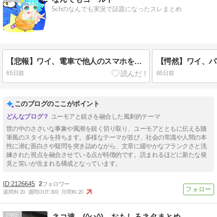
5chのなんでも実況で話題になったスレまとめ
【悲報】ワイ、電車で他人のスマホを覗くのをやめられないwwwwww
65日前
65日前
このブログのここがポイント
ユーモアと鋭さを融合した風刺的テーマ
世の中のささいな事象や風潮を鋭く切り取り、ユーモアとともに伝える随
筆風のスタイルを持ちます。多様なテーマが並び、社会の常識や人間の本
性に潜む面白さや疑問を突き詰めながら、文章に緩やかなフランクさと洗
練された視点を融合させている点が特徴的です。読まれるほどに新たな発
見と笑いが生まれる構成となっています。
2126645
2
週間IN:
20
週間OUT:
300
月間IN:
20
23
ネコ速 (^ω^) おもしろネタまとめ