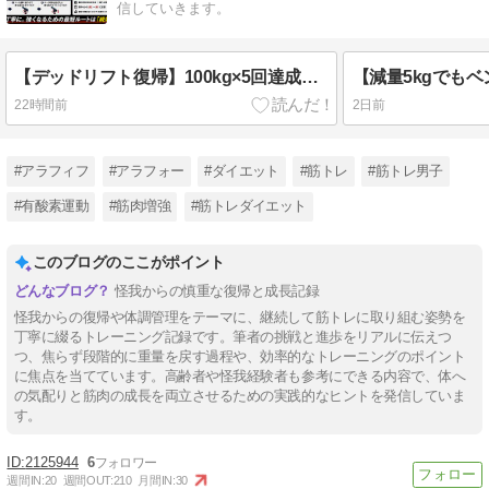
信していきます。
【デッドリフト復帰】100kg×5回達成！腰を痛めて1か月で気づいた「下ろし方」が怪我防止の鍵だった
22時間前
2日前
#アラフィフ
#アラフォー
#ダイエット
#筋トレ
#筋トレ男子
#有酸素運動
#筋肉増強
#筋トレダイエット
このブログのここがポイント
怪我からの慎重な復帰と成長記録
怪我からの復帰や体調管理をテーマに、継続して筋トレに取り組む姿勢を
丁寧に綴るトレーニング記録です。筆者の挑戦と進歩をリアルに伝えつ
つ、焦らず段階的に重量を戻す過程や、効率的なトレーニングのポイント
に焦点を当てています。高齢者や怪我経験者も参考にできる内容で、体へ
の気配りと筋肉の成長を両立させるための実践的なヒントを発信していま
す。
2125944
6
週間IN:
20
週間OUT:
210
月間IN:
30