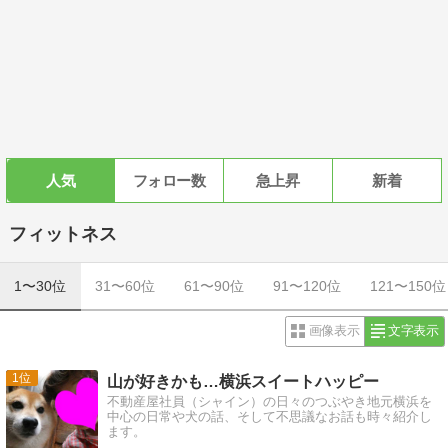
人気
フォロー数
急上昇
新着
フィットネス
1〜30位
31〜60位
61〜90位
91〜120位
121〜150位
画像表示
文字表示
1
山が好きかも…横浜スイートハッピー
不動産屋社員（シャイン）の日々のつぶやき地元横浜を
中心の日常や犬の話、そして不思議なお話も時々紹介し
ます。