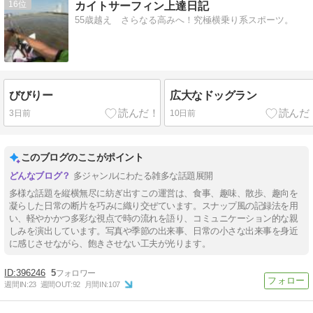
16
カイトサーフィン上達日記
55歳越え さらなる高みへ！究極横乗り系スポーツ。
びびりー
広大なドッグラン
3日前
10日前
このブログのここがポイント
多ジャンルにわたる雑多な話題展開
多様な話題を縦横無尽に紡ぎ出すこの運営は、食事、趣味、散歩、趣向を
凝らした日常の断片を巧みに織り交ぜています。スナップ風の記録法を用
い、軽やかかつ多彩な視点で時の流れを語り、コミュニケーション的な親
しみを演出しています。写真や季節の出来事、日常の小さな出来事を身近
に感じさせながら、飽きさせない工夫が光ります。
396246
5
週間IN:
23
週間OUT:
92
月間IN:
107