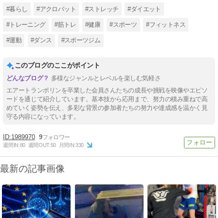
#暮らし
#アクロバット
#ストレッチ
#ダイエット
#トレーニング
#筋トレ
#健康
#スポーツ
#フィットネス
#運動
#ダンス
#スポーツジム
このブログのここがポイント
多様なジャンルとレベルを楽しむ気軽さ
エアートランポリンを卒業した会員さんたちの成長や挑戦を映像やエピソ
ードを通じて紹介しています。基本技から応用まで、努力の積み重ねで高
めていく姿勢を伝え、多彩な背景の参加者たちの努力や達成感を温かく見
守る内容になっています。
1989970
9
週間IN:
80
週間OUT:
50
月間IN:
330
最新の記事画像