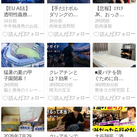
【EU AI法】
【手だけボル
【悲報】ｴﾁｴﾁ
透明性義務が
ダリングのや
JK、おっさん
適用開始！日
る気アッ
に執拗に殴打
14分前
34分前
2時間前
中年独身男のお役立ち情報局
肉体改造野郎
筋肉速報
本が直面する
プ！】手だけ
され気絶して
新ルールと実
机ボルダリン
しまう…
務
グ
猛暑の夏の甲
クレアチンと
■夏バテを防
子園開幕！
は？効果・副
ぐために自律
作用・飲み
神経の調整が
2時間前
2時間20分前
3時間30分前
脳と身体のトレーニングジム BB Activation 公…
晴天の宝玉
整体ヨガ研究院【小平市花小金井】
方・選び方ま
大切な理由
でオレが全部
整理した完全
ガイド
2026年7月29
クレアチンで
大谷翔平「酒