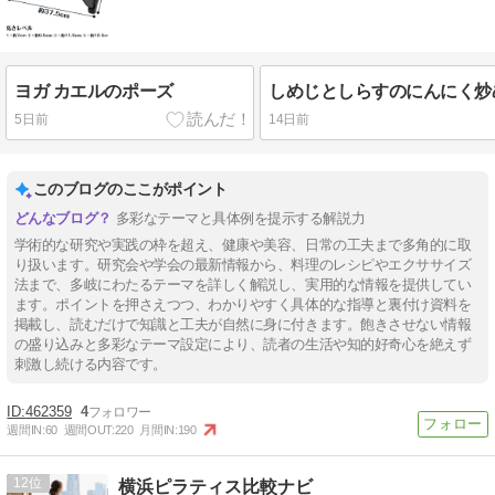
ヨガ カエルのポーズ
しめじとしらすのにんにく炒
5日前
14日前
このブログのここがポイント
多彩なテーマと具体例を提示する解説力
学術的な研究や実践の枠を超え、健康や美容、日常の工夫まで多角的に取
り扱います。研究会や学会の最新情報から、料理のレシピやエクササイズ
法まで、多岐にわたるテーマを詳しく解説し、実用的な情報を提供してい
ます。ポイントを押さえつつ、わかりやすく具体的な指導と裏付け資料を
掲載し、読むだけで知識と工夫が自然に身に付きます。飽きさせない情報
の盛り込みと多彩なテーマ設定により、読者の生活や知的好奇心を絶えず
刺激し続ける内容です。
462359
4
週間IN:
60
週間OUT:
220
月間IN:
190
12
横浜ピラティス比較ナビ