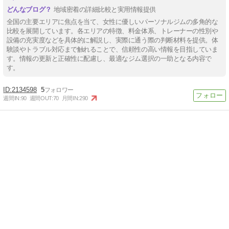
地域密着の詳細比較と実用情報提供
全国の主要エリアに焦点を当て、女性に優しいパーソナルジムの多角的な
比較を展開しています。各エリアの特徴、料金体系、トレーナーの性別や
設備の充実度などを具体的に解説し、実際に通う際の判断材料を提供。体
験談やトラブル対応まで触れることで、信頼性の高い情報を目指していま
す。情報の更新と正確性に配慮し、最適なジム選択の一助となる内容で
す。
2134598
5
週間IN:
90
週間OUT:
70
月間IN:
290