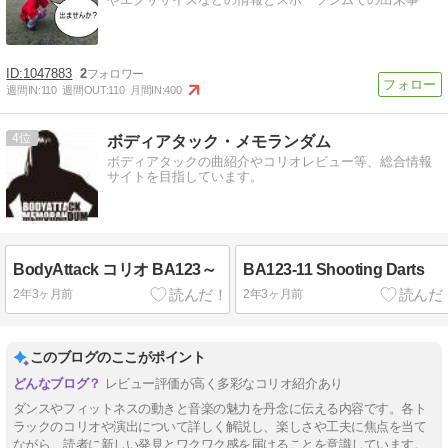
1047883
2
週間IN:
110
週間OUT:
110
月間IN:
400
4
ボディアタック・メモランダム
ボディアタックの曲紹介やコリオレビュー等、総合情報
サイトを目指しています。
BodyAttack コリオ BA123～
BA123-11 Shooting Darts
2年3ヶ月前
2年3ヶ月前
このブログのここがポイント
レビュー評価が高く多彩なコリオ紹介あり
ダンスやフィットネスの動きと音楽の魅力を丹念に伝える内容です。各ト
ラックのコリオや演出について詳しく解説し、楽しさや工夫に焦点を当て
ながら、読者に新しい発見とワクワク感を届けることを意識しています。