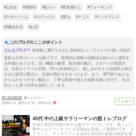
#山歩き
#御朱印
#筋トレ
#田舎暮らし
#ウォーキング
#スポーツジム
#ログハウス
#里山
#テニス
#ベンチプレス
#2拠点生活
#お宝
このブログのここがポイント
実体験に裏打ちされた具体的なメンテナンスや使い方紹介
多彩な日常のシーンを掘り下げ、実用的な情報や経験談を鮮やかに描写す
る特徴があります。古い機器の修理、観光地の魅力、スポーツの実践方
法、住居のトラブル対策、DIYの具体例など、親しみやすさと信頼性を両立
させた描写が際立ち、読者の関心を引きつけます。また、専門的でありな
がらもわかりやすい解説と、丁寧な取材や個人の経験を織り交ぜて、生活
向上へと誘う内容を提供しています。
2018636
4
週間IN:
20
週間OUT:
96
月間IN:
68
19
40代 中の上級サラリーマンの筋トレブログ
年収1,500万円弱の中の上級サラリーマンです。筋トレに
夢中になりベンチプレス100kgを目指して奮闘中です。ス
クワット、デッドリフトを含めたBIG3の成長の軌跡を発