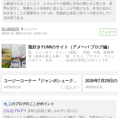
ら解放されることにより、エネルギーの循環と存在の豊かさに気づき、視
野が拡大し、物事をより全体的に捉えることが可能となる。本当の自分に
向き合うことの重要性をつきつめ、実践的な成長と悟りへの道を示してい
る内容である。
1843079
9
週間IN:
30
週間OUT:
222
月間IN:
128
14
龍好きYUMIのサイト（アメーバ ブログ編）
龍、ジャッキー・チェン（成龍）、武術、中国、鍛錬身
体（身体を鍛える事）、猫、スタバ、アナスイ、マリン
スポーツ、水泳、・・・etc好き管理人のサイトです。
コージーコーナー『ジャンボシュークリーム カルピス』～～♪(*^▽^*)
3時間40分前
3時間40分前
このブログのここがポイント
多彩な話題と親しみやすい語り口
日常のふとした瞬間から特別なイベントまで幅広く綴り、写真やエピソー