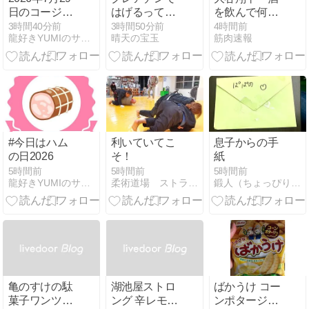
日のコージー
はげるって本
を飲んで何が
コーナー～～
当？抜け毛と
楽しいんです
3時間40分前
3時間50分前
4時間前
龍好きYUMIのサイト（アメーバ ブログ編）
晴天の宝玉
筋肉速報
♪(*^▽^*)
DHTの噂を最
か」「飲んだ
新の試験でほ
らトレーニン
ぐす
グが無駄にな
る」
#今日はハム
利いていてこ
息子からの手
の日2026
そ！
紙
5時間前
5時間前
5時間前
龍好きYUMIのサイト（アメーバ ブログ編）
柔術道場 ストライプル早稲田ヒルマ道場
鍛人（ちょっぴり寂しがり屋・笑）
亀のすけの駄
湖池屋ストロ
ばかうけ コー
菓子ワンツー
ング 辛レモン
ンポタージュ