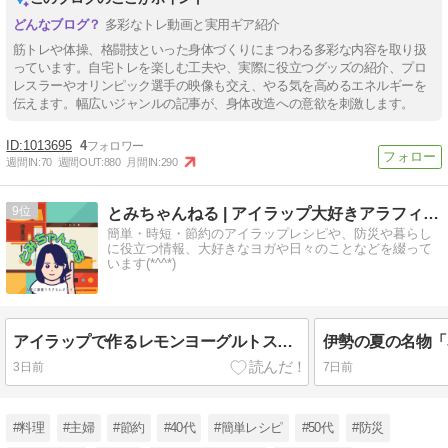
多彩なトレ動画と実用ギア紹介
筋トレや体操、格闘技といった身体づくりにまつわる多彩な内容を取り扱
っています。自宅トレを楽しむ工夫や、実際に役立つグッズの紹介、プロ
レスラーやオリンピック選手の映像も交え、やる気を高めるエネルギーを
伝えます。幅広いジャンルの記事が、身体改造への意欲を刺激します。
1013695
4
週間IN:
70
週間OUT:
880
月間IN:
290
9
とみちゃんねる | アイラップ大好きアラフィフ主婦
簡単・時短・節約のアイラップレシピや、防災や暮らし
に役立つ情報、大好きなヨガや日々のことなどを綴って
います(*^^*)
アイラップで作るレモンヨーグルトスイーツ｜食べられるひまわりがかわいい簡単レシピ（64）
3日前
7日前
#料理
#主婦
#節約
#40代
#簡単レシピ
#50代
#防災