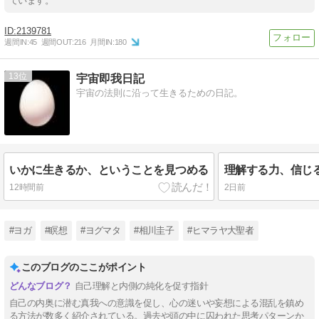
ています。
2139781
週間IN:
45
週間OUT:
216
月間IN:
180
13
宇宙即我日記
宇宙の法則に沿って生きるための日記。
いかに生きるか、ということを見つめる
理解する力、信じ
12時間前
2日前
#ヨガ
#瞑想
#ヨグマタ
#相川圭子
#ヒマラヤ大聖者
このブログのここがポイント
自己理解と内側の純化を促す指針
自己の内奥に潜む真我への意識を促し、心の迷いや妄想による混乱を鎮め
る方法が数多く紹介されている。過去や頭の中に囚われた思考パターンか