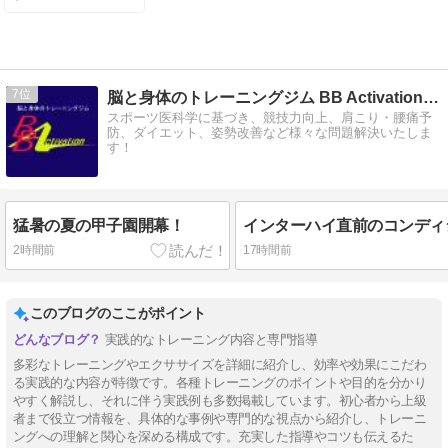
7
脳と身体のトレーニングジム BB Activation 公…
スポーツ医科学に基づき、競技力向上、肩こり・腰痛予
防、ダイエット、姿勢改善など様々な問題解決いたしま
す！
猛暑の夏の甲子園開幕！
2時間前
17時間前
このブログのここがポイント
実践的なトレーニング内容と専門指導
多彩なトレーニングやエクササイズを詳細に紹介し、効率や効果にこだわ
る実践的な内容が特徴です。各種トレーニングのポイントや目的を分かり
やすく解説し、それに伴う実践例も多数掲載しています。初心者から上級
者まで役立つ情報を、具体的な事例や専門的な視点から紹介し、トレーニ
ングへの理解と関心を深める構成です。充実した指導やコツも伝えるた