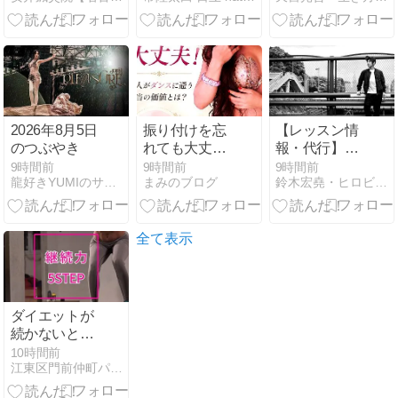
の瞑想「阿字
観」
2026年8月5日
振り付けを忘
【レッスン情
のつぶやき
れても大丈
報・代行】代
夫！大人がダ
行をお引き受
9時間前
9時間前
9時間前
龍好きYUMIのサイト（アメーバ ブログ編）
まみのブログ
鈴木宏堯・ヒロビクスのfantasista
ンスに通う本
けしました。
当の価値と
は？ ベリーダ
ンス教室ブロ
全て表示
グ
ダイエットが
続かないとい
うあなたへ。
10時間前
江東区門前仲町パーソナルトレーニング ダイエット・肩こり
続けられる5
つのステップ