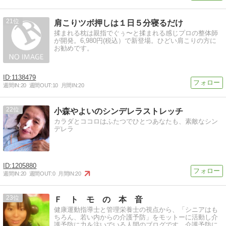
21
肩こりツボ押しは１日５分寝るだけ
揉まれる枕は親指でぐぅ〜と揉まれる感じプロの整体師
が開発。6,980円(税込）で新登場。ひどい肩こりの方に
お勧めです。
1138479
週間IN:
20
週間OUT:
10
月間IN:
20
22
小森やよいのシンデレラストレッチ
カラダとココロはふたつでひとつあなたも、素敵なシン
デレラ
1205880
週間IN:
20
週間OUT:
0
月間IN:
20
23
Ｆ ト モ の 本 音
健康運動指導士と管理栄養士の視点から、「シニアはも
ちろん、若い内からの介護予防」をモットーに活動し介
護予防に力を注いでいる人間のブログです。介護予防に