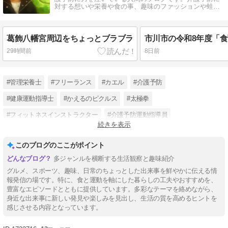
対する想いや栄養や食の事、趣味のファッションや蛙に
ついても書いています。
葛飾八幡宮周辺をちょっとブラブラ
29時間前
8日前
#管理栄養士
#フリーランス
#カエル
#介護予防
#健康運動指導士
#かえるのピクルス
#太極拳
#フィットネスインストラクター
#介護予防運動指導員
続きを表示
#介護予防総合サポート倶楽部
#若い内から介護予防
#健康寿命延伸
このブログのここがポイント
多ジャンルを横断する生活観察と趣味紹介
グルメ、スポーツ、趣味、日常のちょっとした出来事を鮮やかに伝える情
報発信の場です。特に、食と運動を軸にした暮らしの工夫やおすすめを、
豊富なエピソードとともに提供しています。多彩なテーマを絡めながら、
身近な出来事に新しい発見や楽しみを見出し、生活の質を高めるヒントを
感じさせる内容となっています。