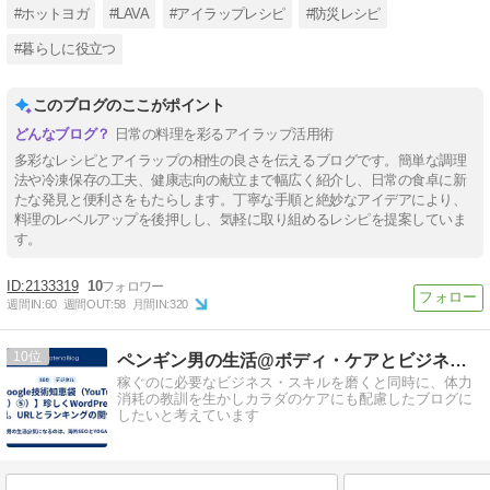
#ホットヨガ
#LAVA
#アイラップレシピ
#防災レシピ
#暮らしに役立つ
このブログのここがポイント
日常の料理を彩るアイラップ活用術
多彩なレシピとアイラップの相性の良さを伝えるブログです。簡単な調理
法や冷凍保存の工夫、健康志向の献立まで幅広く紹介し、日常の食卓に新
たな発見と便利さをもたらします。丁寧な手順と絶妙なアイデアにより、
料理のレベルアップを後押しし、気軽に取り組めるレシピを提案していま
す。
2133319
10
週間IN:
60
週間OUT:
58
月間IN:
320
10
ペンギン男の生活@ボディ・ケアとビジネス・スキルの持続的成長
稼ぐのに必要なビジネス・スキルを磨くと同時に、体力
消耗の教訓を生かしカラダのケアにも配慮したブログに
したいと考えています