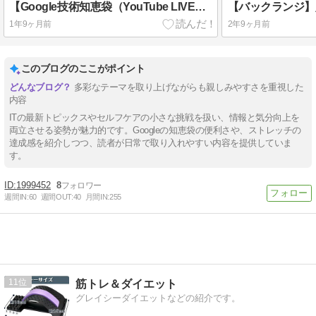
【Google技術知恵袋（YouTube LIVE）⑤）】珍しくWordPressの話題。URLとランキングの関係。
1年9ヶ月前
2年9ヶ月前
このブログのここがポイント
多彩なテーマを取り上げながらも親しみやすさを重視した
内容
ITの最新トピックスやセルフケアの小さな挑戦を扱い、情報と気分向上を
両立させる姿勢が魅力的です。Googleの知恵袋の便利さや、ストレッチの
達成感を紹介しつつ、読者が日常で取り入れやすい内容を提供していま
す。
1999452
8
週間IN:
60
週間OUT:
40
月間IN:
255
11
筋トレ＆ダイエット
グレイシーダイエットなどの紹介です。