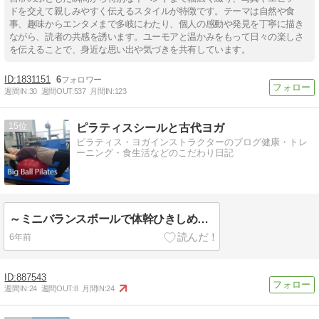
ドを交えて親しみやすく伝えるスタイルが特徴です。テーマは自然や食
事、趣味からエンタメまで多岐にわたり、個人の感動や発見を丁寧に描き
ながら、読者の共感を誘います。ユーモアと温かみをもって日々の楽しさ
を伝えることで、身近な思い出や気づきを共有しています。
1831151
6
週間IN:
30
週間OUT:
537
月間IN:
123
15
ピラティスシールと古代ヨガ
ピラティス・ヨガインストラクターのブログ健康・トレ
ーニング・食生活などのこだわり日記
～ミニバランスボールで体幹ひきしめ★シェイプアップピラティス～＠神奈川限定出張レッスン
6年前
887543
週間IN:
24
週間OUT:
8
月間IN:
24