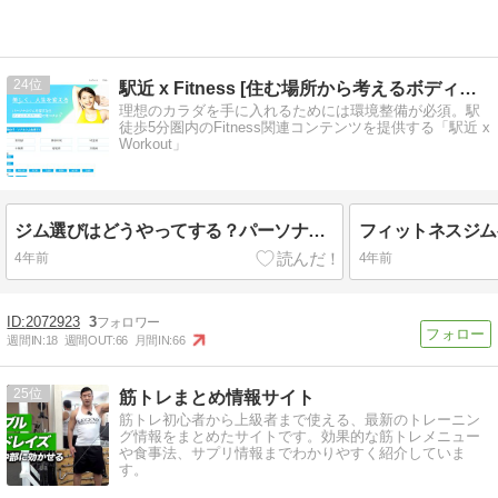
24
駅近 x Fitness [住む場所から考えるボディメイク]
理想のカラダを手に入れるためには環境整備が必須。駅
徒歩5分圏内のFitness関連コンテンツを提供する「駅近 x
Workout」
ジム選びはどうやってする？パーソナルジムの情報メディアフィットネスサーチについて
4年前
4年前
2072923
3
週間IN:
18
週間OUT:
66
月間IN:
66
25
筋トレまとめ情報サイト
筋トレ初心者から上級者まで使える、最新のトレーニン
グ情報をまとめたサイトです。効果的な筋トレメニュー
や食事法、サプリ情報までわかりやすく紹介していま
す。