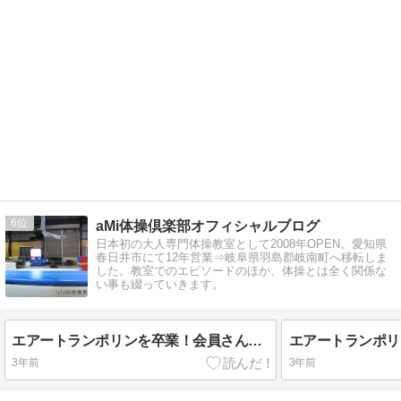
6
aMi体操倶楽部オフィシャルブログ
日本初の大人専門体操教室として2008年OPEN。愛知県
春日井市にて12年営業⇒岐阜県羽島郡岐南町へ移転しま
した。教室でのエピソードのほか、体操とは全く関係な
い事も綴っていきます。
エアートランポリンを卒業！会員さん達の成長ぶりをお届けします
3年前
3年前