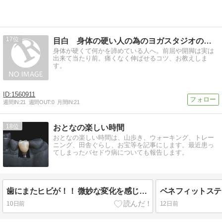
17
目白 身体の硬い人の為のヨガスタジオのブログ
身体が硬くて何かを諦めている人へ。前屈や開脚は実は
出来て当たり前。痛くなく伸ばせるコツ、お教えしま
す。
1560911
週間IN:
21
週間OUT:
0
月間IN:
21
18
おとなの楽しい時間
おとなの楽しい時間は、山歩き、ウォーキング、トレー
ニング、田舎ぐらし、お宝等を記事にします。最近患っ
てしまったバセドウ病についても報告します。
歯にまたヒビが！！ 微妙な変化を感じて歯医者へ・・これって筋トレの影響？！
10日前
12日前