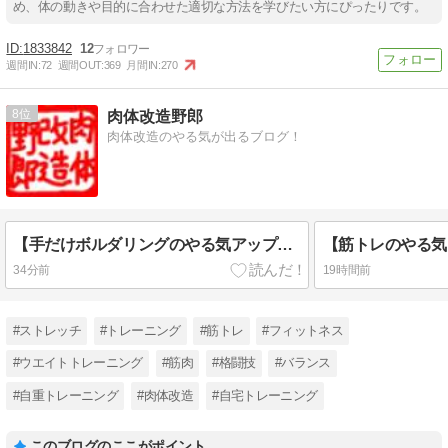
め、体の動きや目的に合わせた適切な方法を学びたい方にぴったりです。
1833842
12
週間IN:
72
週間OUT:
369
月間IN:
270
8
肉体改造野郎
肉体改造のやる気が出るブログ！
【手だけボルダリングのやる気アップ！】手だけ机ボルダリング
34分前
19時間前
#ストレッチ
#トレーニング
#筋トレ
#フィットネス
#ウエイトトレーニング
#筋肉
#格闘技
#バランス
#自重トレーニング
#肉体改造
#自宅トレーニング
このブログのここがポイント