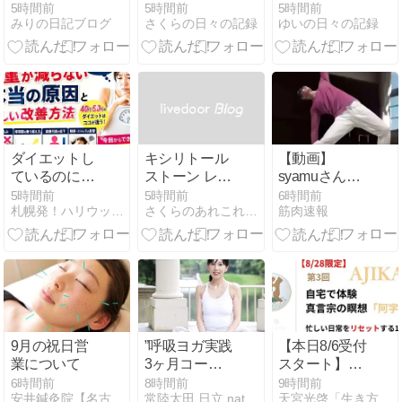
スリーセット
の日常
味の日常
5時間前
5時間前
5時間前
みりの日記ブログ
さくらの日々の記録
ゆいの日々の記録
ダイエットし
キシリトール
【動画】
ているのに体
ストーン レモ
syamuさん、
重が減らない
ン味の日常
キレキレのダ
5時間前
5時間前
6時間前
札幌発！ハリウッドスタイルダイエット
さくらのあれこれダイアリー
筋肉速報
原因は？脂肪
ンスを披
が落ちない理
露！！！！！！！
由と正しい改
善方法
9月の祝日営
”呼吸ヨガ実践
【本日8/6受付
業について
3ヶ月コー
スタート】オ
ス”後期募集ス
ンラインで体
6時間前
8時間前
9時間前
安井鍼灸院【名古屋市で30年の実績を持つ鍼灸院】
常陸太田 日立 natural yoga life
天宮光啓「生き方塾」
タート
験する真言宗