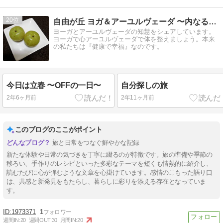
20
自由が丘 ヨガ＆アーユルヴェーダ 〜内なる光を感じる〜
ヨーガとアーユルヴェーダの知慧をシェアしています。
ヨーガで心アーユルヴェーダで体を整えましょう。本来
の私たちは『健康で幸福』なのです。
今日は立春 〜OFFの一日〜
自分探しの旅
2年6ヶ月前
2年11ヶ月前
このブログのここがポイント
旅と日常をつなぐ鮮やかな記録
新たな体験や日常の気づきを丁寧に綴るのが特徴です。旅の準備や季節の
移ろい、手作りのレシピといった多彩なテーマを短くも情熱的に紹介し、
読むたびに心が弾むような文章を心掛けています。感情のこもった語り口
は、共感と新発見をもたらし、暮らしに彩りを添える存在となっていま
す。
1973371
1
週間IN:
20
週間OUT:
30
月間IN:
20