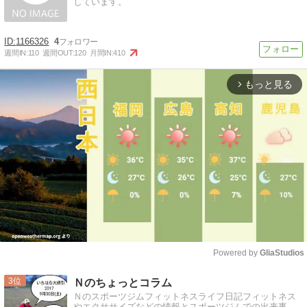
しています。
1166326
4
週間IN:
110
週間OUT:
120
月間IN:
410
もっと見る
arrow_forward_ios
Powered by 
GliaStudios
Mute
3
Ｎのちょっとコラム
Ｎのスポーツジムフィットネスライフ日記フィットネス
やエクササイズなどの情報とスポーツジムでの出来事