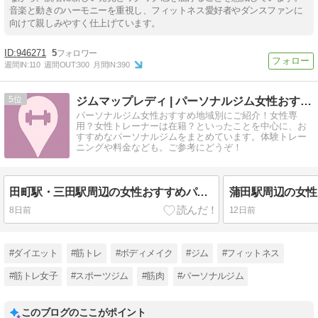
音楽と動きのハーモニーを重視し、フィットネス愛好者やダンスファンに
向けて親しみやすく仕上げています。
946271
5
週間IN:
110
週間OUT:
300
月間IN:
390
5
ジムマップレディ | パーソナルジム女性おすすめ地域別
パーソナルジム女性おすすめ地域別にご紹介！女性専
用？女性トレーナーは在籍？といったことを中心に、お
すすめなパーソナルジムをまとめています。体験トレー
ニングや料金なども。ご参考にどうぞ！
田町駅・三田駅周辺の女性おすすめパーソナルジム7選｜女性専用？女性トレーナー在籍？など比較
8日前
12日前
#ダイエット
#筋トレ
#ボディメイク
#ジム
#フィットネス
#筋トレ女子
#スポーツジム
#筋肉
#パーソナルジム
このブログのここがポイント