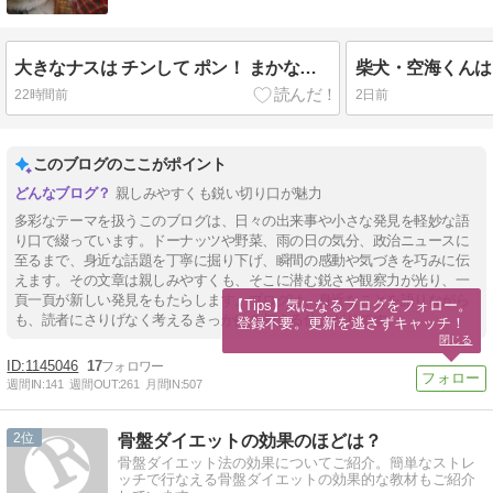
大きなナスは チンして ポン！ まかない適当クッキング🎵
22時間前
2日前
このブログのここがポイント
親しみやすくも鋭い切り口が魅力
多彩なテーマを扱うこのブログは、日々の出来事や小さな発見を軽妙な語
り口で綴っています。ドーナッツや野菜、雨の日の気分、政治ニュースに
至るまで、身近な話題を丁寧に掘り下げ、瞬間の感動や気づきを巧みに伝
えます。その文章は親しみやすくも、そこに潜む鋭さや観察力が光り、一
頁一頁が新しい発見をもたらします。ブログは、身近なことを語りながら
【Tips】気になるブログをフォロー。

も、読者にさりげなく考えるきっかけを与える仕上がりです。
登録不要。更新を逃さずキャッチ！
閉じる
1145046
17
週間IN:
141
週間OUT:
261
月間IN:
507
2
骨盤ダイエットの効果のほどは？
骨盤ダイエット法の効果についてご紹介。簡単なストレ
ッチで行なえる骨盤ダイエットの効果的な教材もご紹介