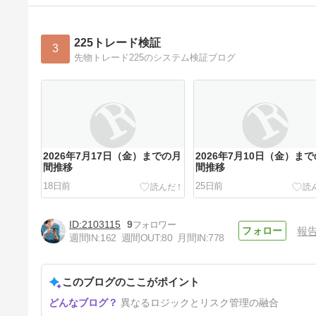
225トレード検証
3
先物トレード225のシステム検証ブログ
2026年7月17日（金）までの月
2026年7月10日（金）ま
間推移
間推移
18日前
25日前
2103115
9
報
週間IN:
162
週間OUT:
80
月間IN:
778
このブログのここがポイント
2026年6月19日（金）までの月
異なるロジックとリスク管理の融合
間推移