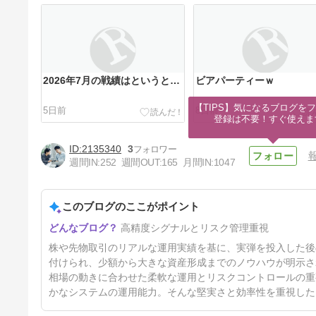
2026年7月の戦績はというと…
ビアパーティーｗ
【TIPS】気になるブログをフ
5日前
8日前
登録は不要！すぐ使えま
2135340
3
週間IN:
252
週間OUT:
165
月間IN:
1047
このブログのここがポイント
やっぱり「寄り引け」が最強か
高精度シグナルとリスク管理重視
も？
19日前
株や先物取引のリアルな運用実績を基に、実弾を投入した後
付けられ、少額から大きな資産形成までのノウハウが明示さ
相場の動きに合わせた柔軟な運用とリスクコントロールの重
かなシステムの運用能力。そんな堅実さと効率性を重視した