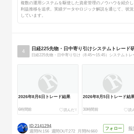
46日前
複数の運用システムを駆使した資産管理のノウハウを紹介し
利益推移を追求。実績データやロジック解説を通じて、状況
しています。
日経225先物・日中寄り引けシステムトレード
4
日経225先物・日中寄り引け（8:45〜15:45）システム
2026年8月6日トレード結果
2026年8月5日トレード結
6時間前
30時間前
2141294
報
週間IN:
156
週間OUT:
272
月間IN:
660