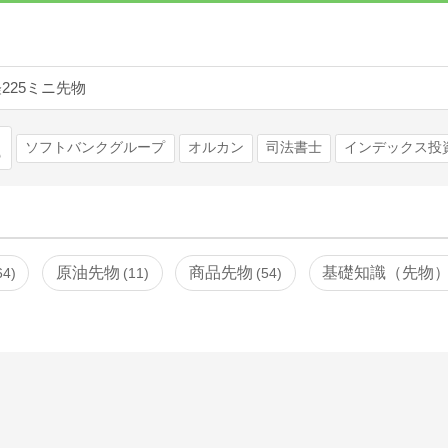
225ミニ先物
検索
ソフトバンクグループ
オルカン
司法書士
インデックス投
原油先物
商品先物
基礎知識（先物
64
11
54