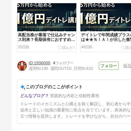
高配当株が暴落で仕込みチャン
デイトレで年間成績プラス
ス到来？長期保有におすすめの
は★★％！ＡＩが示した衝
５銘柄
な数字
15日前
44日前
1936000
4
報
週間IN:
190
週間OUT:
50
月間IN:
810
このブログのここがポイント
◆ＮＳＴ５期生◆Haruさんの
実践的な内容と信頼性重視
アンケート回答
5ヶ月前
トレードのメカニズムと心構えを鋭く解説し、初心者から中
追求と正しい知識の重要性に焦点を当てています。具体的な
立つ情報を提供します。トレードを学びながら、自分のペー