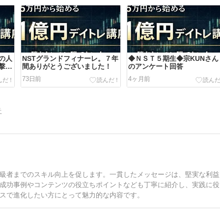
の人
NSTグランドフィナーレ。７年
◆ＮＳＴ５期生◆宗KUNさん
撃的
間ありがとうございました！
のアンケート回答
73日前
4ヶ月前
告
級者までのスキル向上を促します。一貫したメッセージは、堅実な利益
成功事例やコンテンツの役立ちポイントなども丁寧に紹介し、実践に役
スで進化したい方にとって魅力的な内容です。