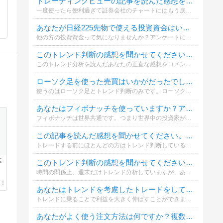
トレーディングビューの記事を読んだ感想を聞かせてください！！複数選択可です。
一度使ったら便利過ぎて証券会社のチャートにはもう戻れません( ´艸｀)最初の30日間は無料で使えますので、是非一度使ってみてください。プログラミングができる方ならオリジナルインジケーター作成も可能です
あなたが日経225先物で使える投資資金はいくらですか？
他の方の投資資金って気になりませんか？アンケートに答えることで他の方の投資資金がわかります(((o(*ﾟ▽ﾟ*)o)))
このトレンド判断の感想を聞かせてください。複数選択可能です。
このトレンド分析を読んだあなたの正直な感想をコメント欄にお聞かせください。
ローソク足を使った売買はいかがだったでしょうか。複数回答可能です。
使うのはローソク足とトレンド判断のみです。ローソク足を使った手法は他にも色々とありますが、この記事を読んだあなたの率直な感想を是非聞かせてくださいね。
あなたはフィボナッチを使っていますか？アンケートに答えてコメントもくださいね。
フィボナッチは世界共通です。つまり世界中の投資家が意識している指標でもあります。あなたのフィボナッチに対する意見を聞かせてください。
この記事を読んだ感想を聞かせてください。複数回答可能です。
トレードする前にほとんどの方はトレンド判断していると思いますが、実際のところはどうでしょうか？アンケートに答えて他の方の結果も見てくださいね。
募
このトレンド判断の感想を聞かせてください。複数選択可能です。
時間の関係上、週末だけトレンド分析していますが、あなたの正直な感想をコメント欄でお聞かせください。リクエストが多ければ、毎日は無理でも( ´艸｀)できるだけトレンド分析をしていきたいと思っています。
あなたはトレンドを考慮したトレードをしていますか？複数回答可能です。
トレンドに乗ることで利益を大きく伸ばすことができます。トレンドとはその方向に株価が動き、値幅、時間も大きく長くなります。半トレンドでも収益機会はありますが、値幅は小さく、時間も短い傾向があります。
あなたがよく使う注文方法は何ですか？複数チェック可能です。