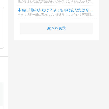
他の方はどの注文方法が多いのか気になりませんか？アンケートに答えると結果が見れます(/・ω・)/
本当に1割の人だけ？ぶっちゃけあなたは今現在安定的に儲け続けていますか？
本当に世間一般に言われている通りでしょうか？実態調査です（笑）実際あなたも気になりませんか？アンケートに答えることで本当に1割の方した勝てていないのか、結果が見れます！あてはまるもの全てにチェック！！
続きを表示