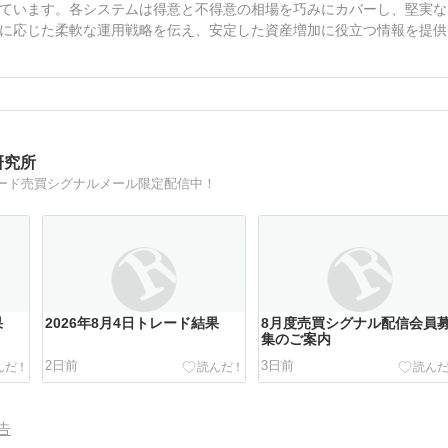
ています。各システムは得意と不得意の相場を巧みにカバーし、堅実な
に応じた柔軟な運用戦略を伝え、安定した資産増加に役立つ情報を提供
研究所
トレード売買シグナルメール限定配信中！
果
2026年8月4日トレード結果
8月度売買シグナル配信会員
集のご案内
2日前
3日前
告