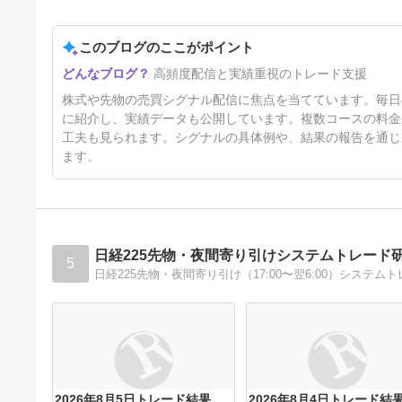
このブログのここがポイント
2026年8月3日トレード結果
高頻度配信と実績重視のトレード支援
3日前
株式や先物の売買シグナル配信に焦点を当てています。毎日
に紹介し、実績データも公開しています。複数コースの料金
工夫も見られます。シグナルの具体例や、結果の報告を通じ
ます。
日経225先物・夜間寄り引けシステムトレード
5
日経225先物・夜間寄り引け（17:00〜翌6:00）シス
2026年8月5日トレード結果
2026年8月4日トレード結