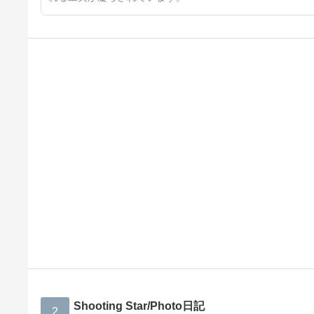
Shooting Star/Photo日記
2