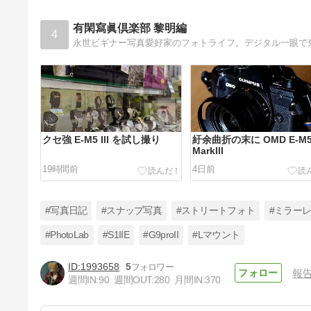
有閑寫眞倶楽部 黎明編
4
永世ビギナー写真愛好家のフォトライフ。デジタル一眼で
クセ強 E-M5 III を試し撮り
紆余曲折の末に OMD E-M
MarkIII
19時間前
4日前
#写真日記
#スナップ写真
#ストリートフォト
#ミラー
#PhotoLab
#S1IIE
#G9proII
#Lマウント
1993658
5
報
七十三景 はねたのわたし弁天
週間IN:
90
週間OUT:
280
月間IN:
370
の社
13日前