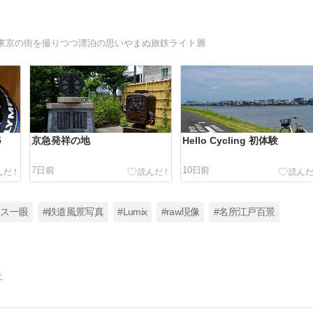
東京の街を撮りつつ漂泊の思いやまぬ旅鉄ライト層
5
京急発祥の地
Hello Cycling 初体験
7日前
10日前
レス一眼
#鉄道風景写真
#Lumix
#raw現像
#名所江戸百景
告