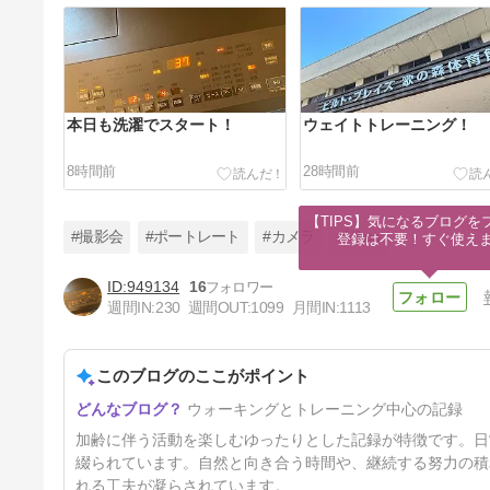
本日も洗濯でスタート！
ウェイトトレーニング！
8時間前
28時間前
【TIPS】気になるブログを
#撮影会
#ポートレート
#カメラ
#Nikon
登録は不要！すぐ使え
949134
16
週間IN:
230
週間OUT:
1099
月間IN:
1113
1日1ポスト！ 2026.8.5 その1
─ マドカさん 2024.12.22 一宮
市 古民家「つくる。」 ─
このブログのここがポイント
2日前
ウォーキングとトレーニング中心の記録
加齢に伴う活動を楽しむゆったりとした記録が特徴です。日
綴られています。自然と向き合う時間や、継続する努力の積
れる工夫が凝らされています。