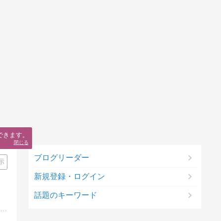
できます。
閉じる
ブログリーダー
示
新規登録・ログイン
話題のキーワード
Appleに魅せられた日々。Macとともに過ごす徒然日記！PCオーディオにもはまってます。デジタル一眼も11年振りに購入し、趣味としてぼちぼち撮影してます。