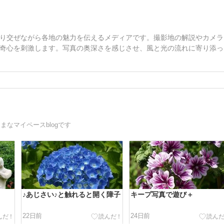
り交ぜながら各地の魅力を伝えるメディアです。撮影地の解説やカメラ
奇心を刺激します。写真の奥深さを感じさせ、風と光の流れに寄り添っ
まなマイペースblogです
♪あじさい♪と触れると開く障子
キープ写真で遊び＋
22日前
24日前