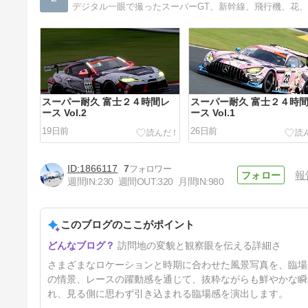
デジタル一眼で撮ったスーパーGT、新幹線、飛行機、花、夜
スーパー耐久 富士２４時間レ
スーパー耐久 富士２４時
ース Vol.2
ース Vol.1
19日前
26日前
1866117
7
報
週間IN:
230
週間OUT:
320
月間IN:
980
このブログのここがポイント
4月～5月。。。
訪問地の変貌と観察眼を伝える詳細さ
68日前
さまざまなロケーションと時期に合わせた風景写真を、臨場
の情景、レースの躍動感を通じて、抜粋ながらも鮮やかな瞬
れ、見る側に思わず引き込まれる臨場感を演出します。