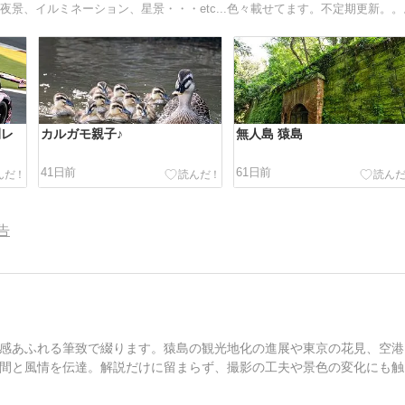
景、イルミネーション、星景・・・etc...色々載せてます。不定期更新。。
間レ
カルガモ親子♪
無人島 猿島
41日前
61日前
告
感あふれる筆致で綴ります。猿島の観光地化の進展や東京の花見、空港
間と風情を伝達。解説だけに留まらず、撮影の工夫や景色の変化にも触