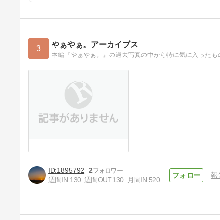
やぁやぁ。アーカイブス
3
本編『やぁやぁ。』の過去写真の中から特に気に入ったも
1895792
2
報
週間IN:
130
週間OUT:
130
月間IN:
520