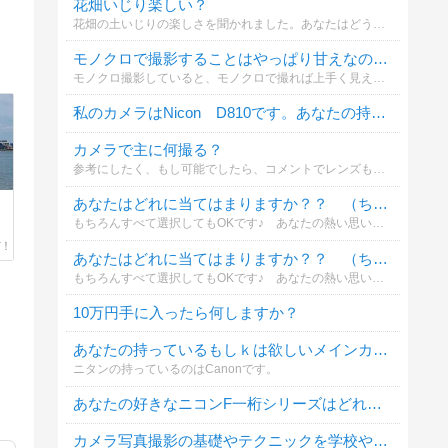
花畑いじり楽しい？
花畑の土いじりの楽しさを聞かれました。あなたはどう思いますか？
モノクロで撮影することはやっぱり甘えなのか？
モノクロ撮影していると、モノクロで撮れば上手く見えるよねとチクチク言葉を言われます。どうなんでしょうか。モノクロでしか撮れないものをどう撮るか。考えて撮っているし、色ってそんなに必要なんでしょうか。
私のカメラはNicon D810です。あなたの持っている、またはほしいカメラは？
カメラで主に何撮る？
参考にしたく、もし可能でしたら、コメントでレンズも教えていただけませんか？（広角とか、単焦点の望遠みたいな感じでザックリと）
あなたはどれに当てはまりますか？？ （ちなみに自分は全部当てはまりました笑）
もちろんすべて選択してもOKです♪ あなたの熱い思いをコメント欄に記入してくださいね！ 誰にも負けないぐらいの熱いメッセージお待ちしてます！！！
あなたはどれに当てはまりますか？？ （ちなみに自分は全部当てはまりました笑）
もちろんすべて選択してもOKです♪ あなたの熱い思いをコメント欄に記入してくださいね！ 誰にも負けないぐらいの熱いメッセージお待ちしてます！！！
10万円手に入ったら何しますか？
あなたの持っているもしｋは欲しいメインカメラのメーカーは？
ニタンの持っているのはCanonです。
あなたの好きなニコンF一桁シリーズはどれですか？
カメラ写真撮影の基礎やテクニックを学校や写真教室で習いましたか？