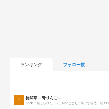
ランキング
フォロー数
徒然草 ─ 青りんご ─
1