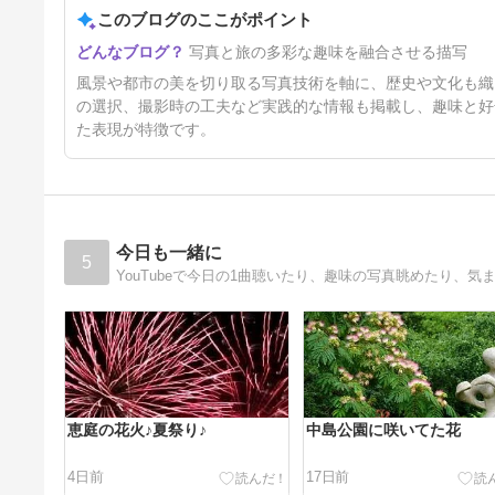
このブログのここがポイント
写真と旅の多彩な趣味を融合させる描写
風景や都市の美を切り取る写真技術を軸に、歴史や文化も織
の選択、撮影時の工夫など実践的な情報も掲載し、趣味と好
た表現が特徴です。
今日も一緒に
5
YouTubeで今日の1曲聴いたり、趣味の写真眺めたり、気ま
恵庭の花火♪夏祭り♪
中島公園に咲いてた花
4日前
17日前