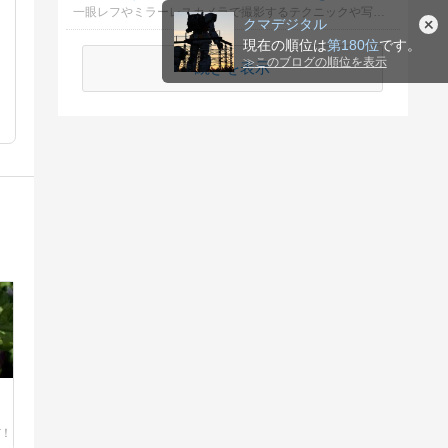
一眼レフやミラーレスカメラで撮影するテクニックや写真撮影の基本を習ったところを教えてください。
クマデジタル
現在の順位は
第180位
です。
≫
このブログの順位を表示
続きを表示