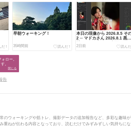
早朝ウォーキング！
本日の現像から 2026.8.5 そ
2 ─ マドカさん 2026.8.1 黒
社 チャイナドレス企画 ─
35時間前
2日前
フォロー。

ます。
閉じる
報告
常のウォーキングや筋トレ、撮影データの追加報告など、多彩な趣味が
み重ねが伝わる内容となっており、読むだけでみずみずしい気持ちにな