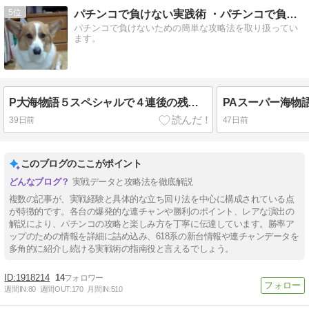
5
パチンコで負けない実践術 ・パチンコで負けないため、その…
パチンコで負けないための簡単な攻略法を取り扱ってい
ます。
P大海物語５スペシャルで４連後の残保留で+８連して僅か137回転で１０連した最高出玉が33500発出た台はこのような好調台
39日前
47日前
このブログのここがポイント
実戦データと攻略法を徹底解説
複数の記事が、実戦経験と具体的な立ち回り法を中心に構成されている点
が特徴的です。各台の爆発的な連チャンや勝利のポイント、レアな演出の
解説により、パチンコの攻略と楽しみ方を丁寧に伝達しています。勝率ア
ップのための情報を詳細に詰め込み、618系の新台情報や連チャンデータを
多角的に紹介し続ける実戦術の指南役と言えるでしょう。
1918214
14
週間IN:
80
週間OUT:
170
月間IN:
510