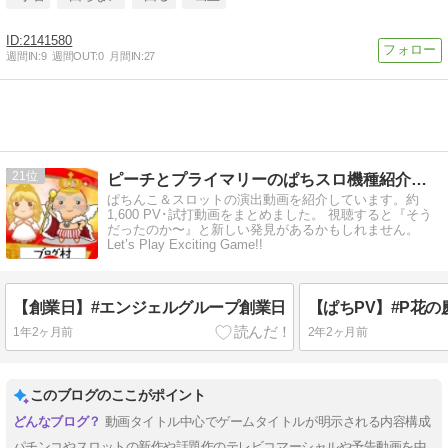
2141580
週間IN:
9
週間OUT:
0
月間IN:
27
21
ピーチとプライマリーのぱちスロ機種紹介【F】
ぱちんこ＆スロットの演出動画を紹介しています。約
1,600 PV･試打動画をまとめました。 視聴すると『そう
だったのか〜』と新しい発見があるかもしれません。
Let’s Play Exciting Game!!
【創業日】#エンジェルグループ創業日
【ぱちPV】#P花
1年2ヶ月前
2年2ヶ月前
このブログのここがポイント
動画タイトル中心でゲームタイトルが明示される内容構成
パチンコやスロットの新作や話題作のテレビコマーシャルや予告動画を中