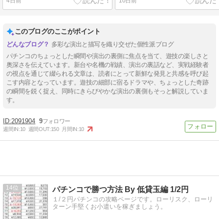
4日前
10日前
このブログのここがポイント
多彩な演出と描写を織り交ぜた個性派ブログ
パチンコのちょっとした瞬間や演出の裏側に焦点を当て、遊技の楽しさと
奥深さを伝えています。新台や名機の戦績、演出の裏話など、実戦経験者
の視点を通じて綴られる文章は、読者にとって新鮮な発見と共感を呼び起
こす内容となっています。遊技の細部に宿るドラマや、ちょっとした奇跡
の瞬間を鋭く捉え、同時にきらびやかな演出の裏側もそっと解説していま
す。
2091904
9
週間IN:
10
週間OUT:
150
月間IN:
10
14
パチンコで勝つ方法 By 低貸玉編 1/2円
１/２円パチンコの攻略ページです。ローリスク、ローリ
ターン手堅くお小遣いを稼ぎましょう。