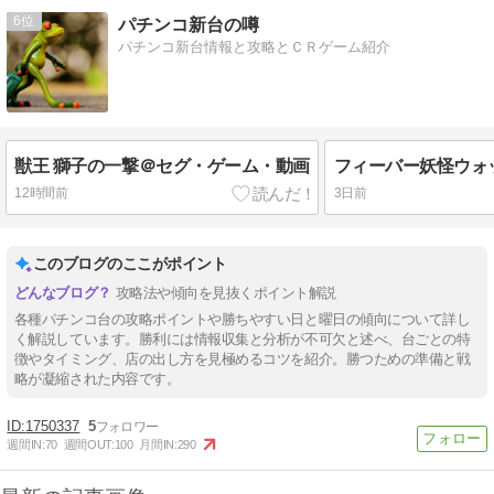
6
パチンコ新台の噂
パチンコ新台情報と攻略とＣＲゲーム紹介
獣王 獅子の一撃＠セグ・ゲーム・動画
12時間前
3日前
このブログのここがポイント
攻略法や傾向を見抜くポイント解説
各種パチンコ台の攻略ポイントや勝ちやすい日と曜日の傾向について詳し
く解説しています。勝利には情報収集と分析が不可欠と述べ、台ごとの特
徴やタイミング、店の出し方を見極めるコツを紹介。勝つための準備と戦
略が凝縮された内容です。
1750337
5
週間IN:
70
週間OUT:
100
月間IN:
290