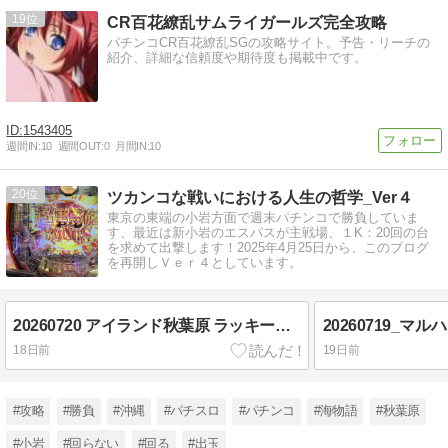
19
CR百花繚乱サムライガールズ完全攻略
パチンコCR百花繚乱SGの攻略サイト。予告・リーチの
紹介、詳細な信頼度や期待度も掲載中です。
1543405
週間IN:
10
週間OUT:
0
月間IN:
10
20
ツカンコな戦いにおける人生の哲学_Ver４
東京の東端の小岩方面で週末パチンコで勝負していま
す、最近は新小岩のエスパスが主戦場、１K：20回の台
を求めて出撃します！2025年4月25日から、このブログ
を再開しＶｅｒ４としています。
20260720 アイランド秋葉原 ラッキートリガーなんて意図して引けるモノではない、
18日前
19日前
#攻略
#勝負
#沖縄
#パチスロ
#パチンコ
#海物語
#秋葉原
#小岩
#回らない
#回る
#出玉