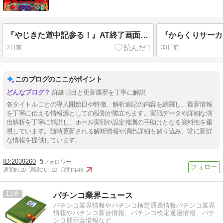
『やじきた道中記参る！』AT終了画面,ユニバプレート,特定枚数表示,エンディング中通行手形,AT直撃当選率,関頂アタック出現率,まいるチャージ出現率,まいるテーブル移行率,規定まいる振り分け,サブ液晶かるた＆セリフ
3日前
33日前
このブログのここがポイント
詳細項目と更新履歴を丁寧に解説
各タイトルごとの導入開始日や特徴、解析追記の内容を網羅し、最新情報
を丁寧に伝える情報源としての役割が際立ちます。実戦データや詳細な演
出解析を丁寧に解説し、ホール実戦や設定推測の手助けとなる資料性を重
視しています。随時更新される解析情報や演出詳細も盛り込み、常に新鮮
な情報を提供しています。
2039260
5
週間IN:
10
週間OUT:
20
月間IN:
48
11
パチンコ業界ニュース
パチンコ業界情報やパチンコ検定通過情報パチンコ業界
情報やパチンコ新台情報、パチンコ検定通過情報、パチ
ンコ展示会情報など