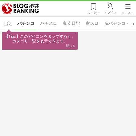
リーダー
ログイン
メニュー
パチンコ
パチスロ
収支日記
家スロ
※パチンコ・パチ
【Tips】このアイコンをタップすると、

カテゴリ一覧を表示できます。
閉じる