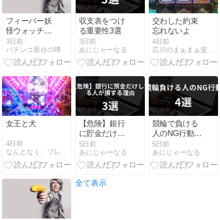
現率,まいるチ
ャージ出現率,
フィーバー妖
収支表をつけ
交わした約束
まいるテーブ
怪ウォッチ＠
る重要性3選
忘れないよ
ル移行率,規定
セグ・ゲー
3日前
3日前
4日前
まいる振り分
パチンコ新台の噂
あにじゃーなる
広川のまぁまぁ逆十万枚
ム・動画
け,サブ液晶か
るた＆セリフ
女王と犬
【危険】銀行
競輪で負ける
に貯金だけし
人のNG行動4
てる人が損す
選
4日前
5日前
5日前
なんとなく、プレミアム
あにじゃーなる
あにじゃーなる
る理由3選
全て表示