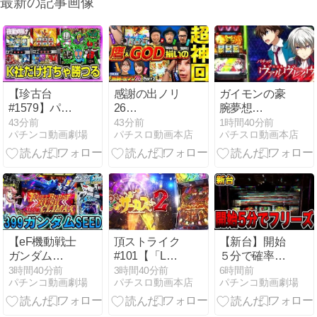
最新の記事画像
【珍古台
感謝の出ノリ
ガイモンの豪
#1579】パチ
26
腕夢想
スロ 絶滅危惧
#PART2【全
#1169【「L革
43分前
43分前
1時間40分前
パチンコ動画劇場
パチスロ動画本店
パチスロ動画本店
種のK社台を
部見せます！
命機ヴァルヴ
楽しむ【夜勤
ノリ喰われ達
レイヴ2」ガ
明けパチンコ
の超絶神ヒ
イモン、ドラ
パチスロ実践
キ】
イブ確変に突
記】
入する！】
【eF機動戦士
頂ストライク
【新台】開始
ガンダム
#101【「Lか
５分で確率
SEED クライ
らくりサーカ
1/19840フリ
3時間40分前
3時間40分前
6時間前
パチンコ動画劇場
パチスロ動画本店
パチンコ動画劇場
マックス】新
ス2」超から
ーズ降臨！！
台のガンダム
くりを目指し
【メガネのパ
SEEDクライ
て今日も全
チンカス実践