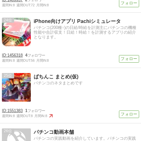
週間IN:
8
週間OUT:
72
月間IN:
8
24
iPhone向けアプリ Pachiシミュレータ
パチンコ(200種↑)の日給/時給を計測主にパチンコの機種
性能や合計収支！日給！時給！を計測するアプリの紹介
となります。
1456318
4
週間IN:
8
週間OUT:
56
月間IN:
8
25
ぱちんこ まとめ(仮)
パチンコのネタまとめです
1551383
1
週間IN:
8
週間OUT:
8
月間IN:
8
26
パチンコ動画本舗
パチンコの実践動画を紹介しています。パチンコの実践