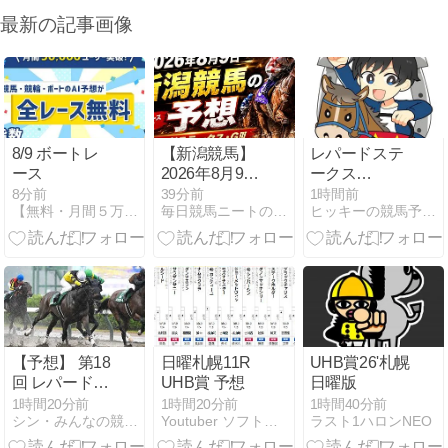
最新の記事画像
8/9 ボートレ
【新潟競馬】
レパードステ
ース
2026年8月9日
ークス
の全レース予
2026&CBC賞
8分前
39分前
1時間前
【無料・月間５万ユーザー突破】AI指数【競馬競輪ボート】
毎日競馬ニートの競馬予想
ヒッキーの競馬予想ブログ【追い切り+外厩】
想
2026&日曜日
レース軸馬予
想
【予想】 第18
日曜札幌11R
UHB賞26'札幌
回 レパードス
UHB賞 予想
日曜版
テークス G3
1時間20分前
1時間20分前
1時間40分前
シン・みんなの競馬 探偵団
Youtuber ソフトさんの競馬ヨソー！ブログ
ラスト1ハロンNEO