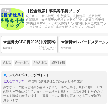
11
【投資競馬】夢馬券予想ブログ
現在8/9(日)新潟競馬、中京競馬、札幌競馬、盛岡競馬、
佐賀競馬、金沢競馬の予想を無料公開中！馬券生活予想
(中央競馬)8/9(日)は5鞍大勝負！7月通算回収率全式別プラ
ス収支達成！現在8年連続年間全式別プラス達成中！ブロ
グ必見です！
★無料★CBC賞2026(中京競馬)
5時間前
5時間前
#競馬
#中央競馬
#地方競馬
#無料予想
このブログのここがポイント
一律無料で多種多様な予想提供と特典充実
多彩なレース情報と特典が盛り込まれた一連の記事は、無料予想サービス
の魅力を存分に伝えています。中央地方を問わず、競馬を楽しむためのツ
ールや情報を無償で提供し、競馬ファンの興味を惹きつける工夫が随所に
見られます。