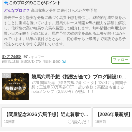
このブログのここがポイント
高回収率と分析に裏付けられた的中予想
過去データと堅実な分析に基づく馬券予想を提供し、継続的な成功例を示
すことに重点を置いています。競馬のレース展開や馬の能力を詳細に解説
し、信頼性の高い軸馬や穴馬を厳選して紹介します。無料情報の利用法や
買い目の示唆も明確に伝え、馬券予想の確信度を高める工夫が散りばめら
れています。結果の裏付けとともに、初心者から上級者まで実践できる予
想法をわかりやすく展開しています。
2124498
97
週間IN:
1530
週間OUT:
4270
月間IN:
11990
5
競馬穴馬予想《指数が全て》ブログ開設10年！！
7/26 関屋記念【特選穴馬 2番 ジュタ】12/31には南関予
想で三連単50万馬券GET！超少点数で高配当も狙える
noteメンシプ（2,980円）が熱い！！
【関屋記念2026 穴馬予想】近走着順では見抜けない“新潟外回りで巻き返す伏兵”
13日前
16日前