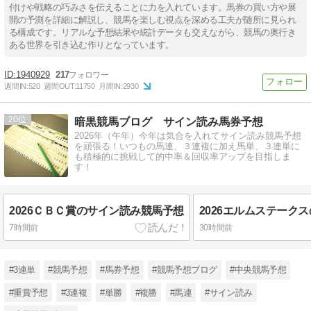
付けや戦略の巧みさを伝えることに力を入れています。馬券の買い方や展
開の予測を詳細に解説し、競馬を楽しむ視点を深める工夫が随所に見られ
る構成です。リアルな予想結果や統計データも交えながら、競馬の奥行き
ある世界を引き込む作りとなっています。
1940929
217
週間IN:
520
週間OUT:
11750
月間IN:
2930
20
暗黒競馬ブログ サイン読み馬券予想
2026年（午年）今年は気合を入れてサイン読み競馬予想
を頑張る！いつもの馬連、３連複に加え馬単、３連単に
も積極的に挑戦して的中率＆回収率アップを目指しま
す！
2026ＣＢＣ賞のサイン読み競馬予想
7時間前
30時間前
#3連単
#競馬予想
#馬券予想
#競馬予想ブログ
#中央競馬予想
#重賞予想
#3連複
#単勝
#複勝
#馬連
#サイン読み