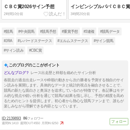
ＣＢＣ賞2026サイン予想
インビンシブルパパ ＣＢＣ賞2
2時間10分前
3時間20分前
#競馬
#中央競馬
#競馬予想
#重賞予想
#3連複
#競馬データ
#JRA
#レパードステークス
#エルムステークス
#サイン競馬
#サイン読み
#CBC賞
このブログのここがポイント
レース出走歴と枠順を絡めたサイン分析
各競走の過去出走レースや枠順の動きから次の勝者を予測する独自のサイ
ン読みを展開します。具体的なデータと統計的視点を融合させることで、
競馬の新たな面白さと奥深さを追求しているのが特徴です。各記事はモデ
ル的な視点や鋭い分析を通じて競馬の結果を指し示し、予想の精度を高め
るためのヒントを提供します。初心者から熱心な競馬ファンまで、誰もが
楽しみながら理解できる内容となっています。
2139893
86
週間IN:
1410
週間OUT:
4550
月間IN:
6250