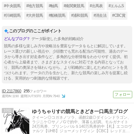
#中央競馬
#地方競馬
#軸馬
#南関東競馬
#出馬表
#エルムS
#川崎競馬
#大井競馬
#船橋競馬
#浦和競馬
#消去法
#CBC賞
このブログのここがポイント
データ駆使した多角的戦略紹介
競馬の多様な楽しみ方や攻略法を豊富なデータをもとに解説しています。
レース選びの新しい視点や、少頭数でも荒れる配当の可能性、過去のデー
タから導き出す好走条件など、多角的な分析情報をわかりやすく提供。初
心者から上級者まで、さまざまなスタイルに対応できる内容となってお
り、競馬の奥深さを味わいながら、より戦略的に楽しむためのヒントを見
つけられます。データの力を生かした、新たな競馬の楽しみ方を提案し続
ける、実用的かつ刺激的な情報源です。
2117860
255
週間IN:
1190
週間OUT:
9370
月間IN:
7940
10
ゆうちゃりすの競馬ときどき一口馬主ブログ
クイーン◎コガネノソラ、函館2歳◎ダイシンドラゴン、
ラジニケ◎サノノGで的中、薄暮も好調。モルガナイト
24万馬券、プリンシパルＳ140万馬券的中【札】エコロヴ
ァルツ【UHB】ジョーメッドヴィン【CBC】レッドエヴ