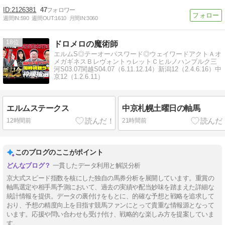
2126381
47
週間IN:
590
週間OUT:
1610
月間IN:
3060
18
ドロメロの魔術師
エルムS◎テーオーパスワード◎ウェイワードアクトＡオ
メガギネスＢレヴォントゥレットＣヒルノハンブルク三
河S03.07関越S04.07（6.11.12.14）新潟12（2.4.6.16）中
京12（1.2.6.11）
エルムステークス
中京札幌土曜日の軸馬
12時間前
21時間前
このブログのここがポイント
一貫したデータ利用と解説分析
京大式スピード指数を核にした独自の馬券分析を展開しています。重賞の
軸馬選定や相手馬予測において、過去の実績や配当妙味を踏まえた詳細な
統計情報を提供。データの裏付けをもとに、的確な予想と戦略を追求して
おり、予想の精度向上を目指す競馬ファンにとって貴重な情報源となって
います。応援や問い合わせも受け付け、戦略的な楽しみ方を提案していま
す。