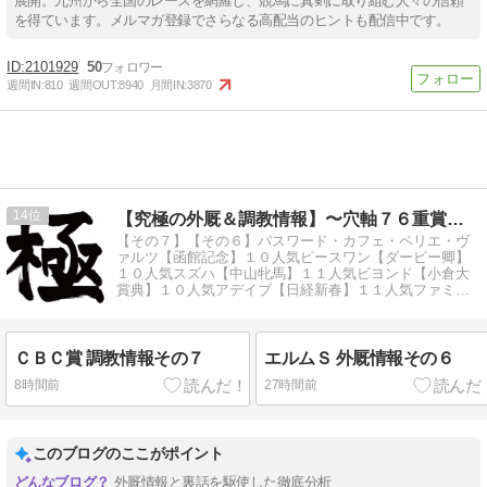
展開。九州から全国のレースを網羅し、競馬に真剣に取り組む人々の信頼
を得ています。メルマガ登録でさらなる高配当のヒントも配信中です。
2101929
50
週間IN:
810
週間OUT:
8940
月間IN:
3870
14
【究極の外厩＆調教情報】〜穴軸７６重賞配信４０重賞馬券圏内〜
【その７】【その６】パスワード・カフェ・ペリエ・ヴ
ァルツ【函館記念】１０人気ピースワン【ダービー卿】
１０人気スズハ【中山牝馬】１１人気ビヨンド【小倉大
賞典】１０人気アデイブ【日経新春】１１人気ファミリ
ー【フェアリー】１１人気レオアジャ
ＣＢＣ賞 調教情報その７
エルムＳ 外厩情報その６
8時間前
27時間前
このブログのここがポイント
外厩情報と裏話を駆使した徹底分析