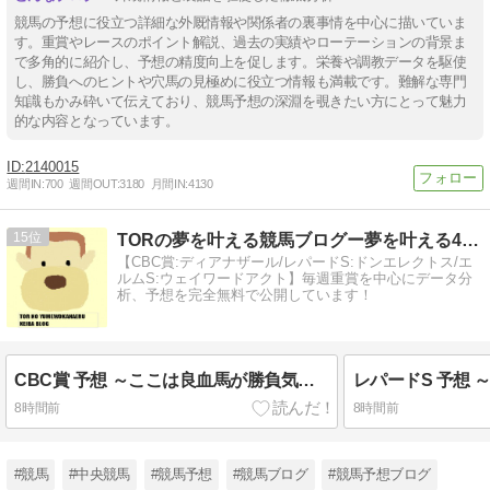
競馬の予想に役立つ詳細な外厩情報や関係者の裏事情を中心に描いていま
す。重賞やレースのポイント解説、過去の実績やローテーションの背景ま
で多角的に紹介し、予想の精度向上を促します。栄養や調教データを駆使
し、勝負へのヒントや穴馬の見極めに役立つ情報も満載です。難解な専門
知識もかみ砕いて伝えており、競馬予想の深淵を覗きたい方にとって魅力
的な内容となっています。
2140015
週間IN:
700
週間OUT:
3180
月間IN:
4130
15
TORの夢を叶える競馬ブログー夢を叶える4本の矢ー
【CBC賞:ディアナザール/レパードS:ドンエレクトス/エ
ルムS:ウェイワードアクト】毎週重賞を中心にデータ分
析、予想を完全無料で公開しています！
CBC賞 予想 ～ここは良血馬が勝負気配です！！～
8時間前
8時間前
#競馬
#中央競馬
#競馬予想
#競馬ブログ
#競馬予想ブログ