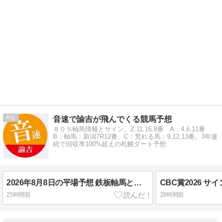
4
音速で諭吉が飛んでくる競馬予想
８０％軸馬情報とサイン。Z:11.16.8番 A：4,6,11番
B：軸馬：新潟7R12番、C：荒れる馬：9,12,13番。3年連
続で回収率100%超えの札幌ダート予想
2026年8月8日の平場予想 鉄板軸馬と穴馬と条件戦予想付き
25時間前
28時間前