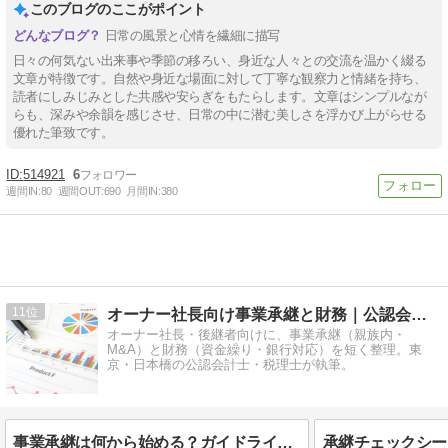
このブログのここがポイント
日常の風景と心情を繊細に描写
日々の何気ない出来事や季節の移ろい、身近な人々との交流を温かく綴る
文章が特徴です。自然や身近な場面に対して丁寧な観察力と情緒を持ち、
読者にしみじみとした共感や安らぎをもたらします。文章はシンプルなが
らも、深みや余韻を感じさせ、日常の中に潜む美しさを浮かび上がらせる
優れた筆致です。
514921
6
週間IN:
80
週間OUT:
690
月間IN:
380
11
オーナー社長向け事業承継と財務｜公認会計士・税理士 種山和男
オーナー社長・後継者向けに、事業承継（親族内・
M&A）と財務（資金繰り・銀行対応）を短く整理。東
京・日本橋の公認会計士・税理士が執筆。
事業承継は何から始める？ガイドラインの5ステップで解説