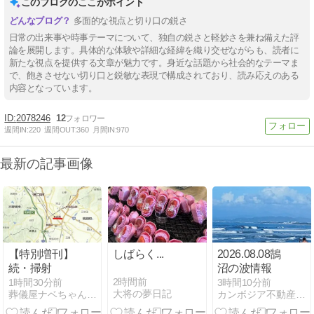
このブログのここがポイント
多面的な視点と切り口の鋭さ
日常の出来事や時事テーマについて、独自の鋭さと軽妙さを兼ね備えた評
論を展開します。具体的な体験や詳細な経緯を織り交ぜながらも、読者に
新たな視点を提供する文章が魅力です。身近な話題から社会的なテーマま
で、飽きさせない切り口と鋭敏な表現で構成されており、読み応えのある
内容となっています。
2078246
12
週間IN:
220
週間OUT:
360
月間IN:
970
最新の記事画像
【特別増刊】
しばらく...
2026.08.08鵠
続・掃射
沼の波情報
2時間前
1時間30分前
3時間10分前
大将の夢日記
葬儀屋ナベちゃんの徒然草
カンボジア不動産タイ不動産は湘南小太郎のひとり言