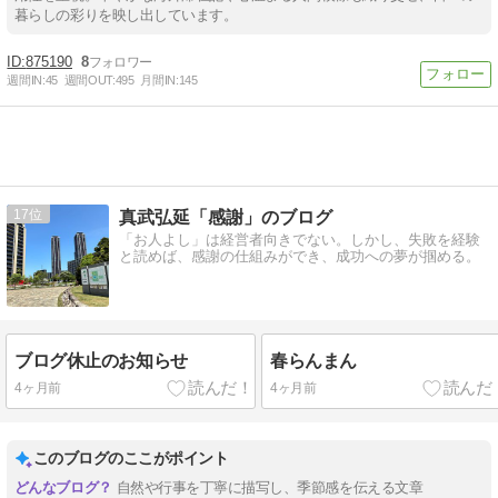
暮らしの彩りを映し出しています。
875190
8
週間IN:
45
週間OUT:
495
月間IN:
145
17
真武弘延「感謝」のブログ
「お人よし」は経営者向きでない。しかし、失敗を経験
と読めば、感謝の仕組みができ、成功への夢が掴める。
ブログ休止のお知らせ
春らんまん
4ヶ月前
4ヶ月前
このブログのここがポイント
自然や行事を丁寧に描写し、季節感を伝える文章