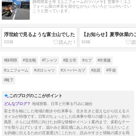
静岡県富士市【ユニフォームのツバメヤ】営業中！ユニ
フォーム屋の本音を混ぜながらいろいろとつぶやいてい
こうと思っています。
浮世絵で見るような富士山でした
【お知らせ】夏季休業の
2日前
3日前
#静岡県
#安全靴
#Tシャツ
#富士市
#カブ
#作業服
#ユニフォーム
#ポロシャツ
#スーパーカブ
#吉原
#手袋
#靴下
このブログのここがポイント
地域密着、日常と行事を巧みに融合
富士市を軸にした地域の動きや出来事を、生き生きと捉えながら伝えるス
タイルが特徴です。日常のちょっとした出来事や祭りの盛り上がり、街の
風景、さらには市民に向けたお得な情報やイベント案内まで、多彩なテー
マを取り上げています。温かみと親近感にあふれながらも、伝えたいこと
を的確に伝えるための言葉選びにこだわり、読みやすさと情報の濃さを両