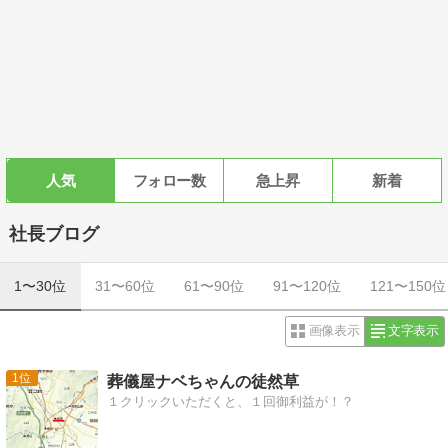
人気
フォロー数
急上昇
新着
社長ブログ
1〜30位
31〜60位
61〜90位
91〜120位
121〜150位
画像表示
文字表示
1
葬儀屋ナベちゃんの徒然草
１クリックいただくと、１回御利益が！？