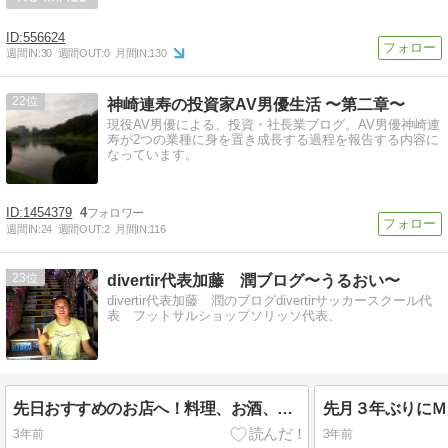
556624
週間IN:
30
週間OUT:
0
月間IN:
130
22
神崎連寿の投資家AV男優生活 〜第二章〜
現役AV男優による、投資・社長業ブログ。AV男優神崎連
寿が2つの業種に身を置き成長する過程を報告する内容に
なっています。
1454379
4
週間IN:
24
週間OUT:
2
月間IN:
116
23
divertir代表加藤 潤ブログ〜うるおい〜
divertir代表加藤 潤のブログdivertirサッカースクール代
表 フットサルショップソリッソ代表、
先日おすすめのお店へ！料理、お酒、スタッフ、全て大満足でした！@yakitori....
3年前
3年前