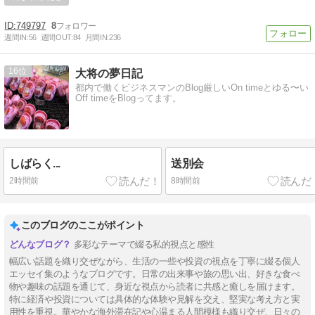
749797
8
週間IN:
56
週間OUT:
84
月間IN:
236
16
大将の夢日記
都内で働くビジネスマンのBlog厳しいOn timeとゆる〜い
Off timeをBlogってます。
しばらく...
送別会
2時間前
8時間前
このブログのここがポイント
多彩なテーマで綴る私的視点と感性
幅広い話題を織り交ぜながら、生活の一些や投資の視点を丁寧に綴る個人
エッセイ集のようなブログです。日常の出来事や旅の思い出、好きな食べ
物や趣味の話題を通じて、身近な視点から読者に共感と癒しを届けます。
特に経済や投資については具体的な体験や見解を交え、堅実な考え方と実
用性を重視。華やかな海外滞在記や心温まる人間模様も織り交ぜ、日々の