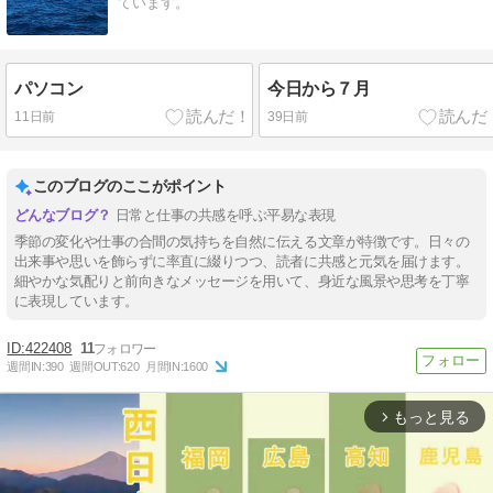
ています。
パソコン
今日から７月
11日前
39日前
このブログのここがポイント
日常と仕事の共感を呼ぶ平易な表現
季節の変化や仕事の合間の気持ちを自然に伝える文章が特徴です。日々の
出来事や思いを飾らずに率直に綴りつつ、読者に共感と元気を届けます。
細やかな気配りと前向きなメッセージを用いて、身近な風景や思考を丁寧
に表現しています。
422408
11
週間IN:
390
週間OUT:
620
月間IN:
1600
もっと見る
arrow_forward_ios