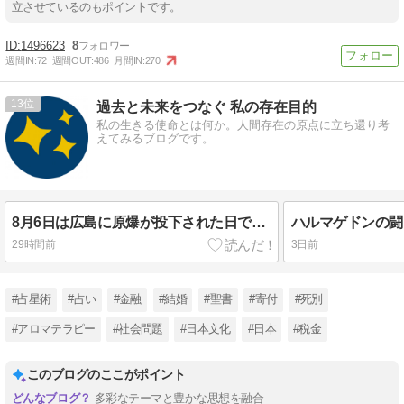
立させているのもポイントです。
1496623
8
週間IN:
72
週間OUT:
486
月間IN:
270
13
過去と未来をつなぐ 私の存在目的
私の生きる使命とは何か。人間存在の原点に立ち還り考
えてみるブログです。
8月6日は広島に原爆が投下された日でした｜原爆慰霊碑ことばの曖昧さを考える
ハルマゲドンの闘
29時間前
3日前
#占星術
#占い
#金融
#結婚
#聖書
#寄付
#死別
#アロマテラピー
#社会問題
#日本文化
#日本
#税金
このブログのここがポイント
多彩なテーマと豊かな思想を融合