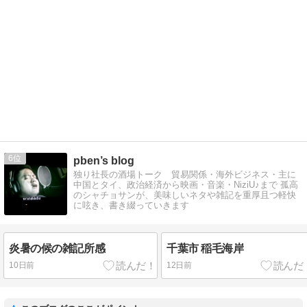
6
pben’s blog
独り社長の酒場トーク 貿易関係・海外ビジネス・主に
中国とタイ、政治経済から映画・音楽・NiziU♪まで 孤高
のシャチョサンが、美味しいネタや雑記を重厚且つ軽快
に呟き、書き綴っていきます
炎暑の候の雑記所感
千葉市 稲毛海岸
10日前
12日前