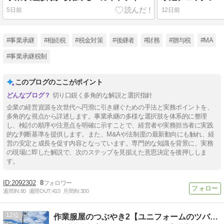
5日前
12日前
#事業承継
#相続税
#税金対策
#後継者
#財務
#贈与税
#МA
#事業承継税制
このブログのここがポイント
切り口鋭く多角的な解説と選択指針
企業の経営資源を次世代へ円滑に引き継ぐための手法と実務ポイントを、
多角的な視点から詳述します。事業承継の多様な選択肢を体系的に整理
し、検討の順序や注意点を明確に示すことで、経営者や実務担当者に実践
的な判断基準を提供します。また、M&Aや法制度の最新動向にも触れ、経
営の安定と成長を促す内容となっています。専門的な知識を背景に、実務
の現場に即した解説で、次のステップを見据えた意思決定を後押ししま
す。
2092302
8
週間IN:
80
週間OUT:
410
月間IN:
300
12
作業服屋のつぶやき2【ユニフォームのツバメヤ】