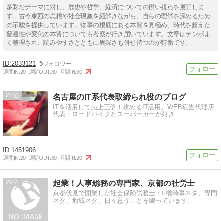
多彩なテーマに対し、歴史や哲学、経済についての鋭い視点を展開しま
す。古今東西の思想や社会現象を紐解きながら、自らの理解を深めるため
の示唆を提供しています。物事の根底にある本質を見極め、時代を超えた
普遍性や変化の本質についても考察が行き届いています。文章はテンポよ
く整理され、読みやすさとともに奥深さも併せ持つのが特徴です。
2033121
5
週間IN:
20
週間OUT:
80
月間IN:
30
28
名古屋のIT系代表取締られ役のブログ
ITを活用して売上三倍！攻めるIT活用。WEB広告代理店
代表・ロードバイクとスーパーカーが好き
1451906
週間IN:
20
週間OUT:
60
月間IN:
20
29
起業！人事総務の専門家、京都の社労士
京都伏見で開業した社会保険労務士・橋時事ネタ、専門
ネタ、地域ネタ、日々思うことを綴っています。