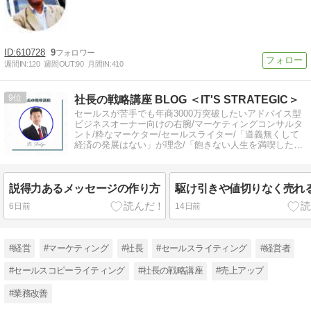
610728
9
週間IN:
120
週間OUT:
90
月間IN:
410
9
社長の戦略講座 BLOG ＜IT'S STRATEGIC＞
セールスが苦手でも年商3000万突破したいアドバイス型
ビジネスオーナー向けの右腕/マーケティングコンサルタ
ント/粋なマーケター/セールスライター/「道義無くして
経済の発展はない」が理念/「飽きない人生を満喫した
い」社長向けの戦略講座！
説得力あるメッセージの作り方
駆け引きや値切りなく売れ
6日前
14日前
#経営
#マーケティング
#社長
#セールスライティング
#経営者
#セールスコピーライティング
#社長の戦略講座
#売上アップ
#業務改善