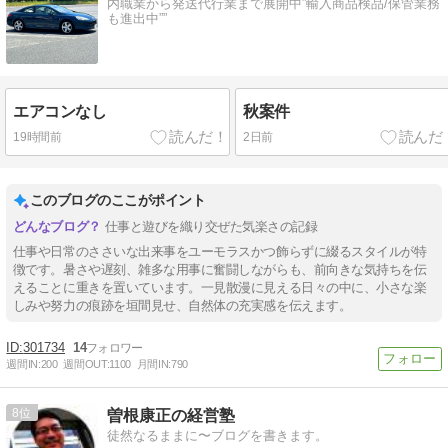
内職業から発送代行業まで展開中”輸入商品検品/保管業務
も進出中””
エアコンなし
秋案件
19時間前
2日前
このブログのここがポイント
仕事と遊びを織り交ぜた気楽さの記録
仕事や日常のささいな出来事をユーモラスかつ飾らずに綴るスタイルが特
徴です。暑さや遅刻、雑多な用事に奮闘しながらも、前向きな気持ちを伝
えることに重きを置いています。一見散漫に見える日々の中に、小さな楽
しみや努力の痕跡を垣間見せ、自然体の充実感を伝えます。
301734
14
週間IN:
200
週間OUT:
1100
月間IN:
790
8
曽根康正の経営塾
徒然なるままに〜ブログを書きます。