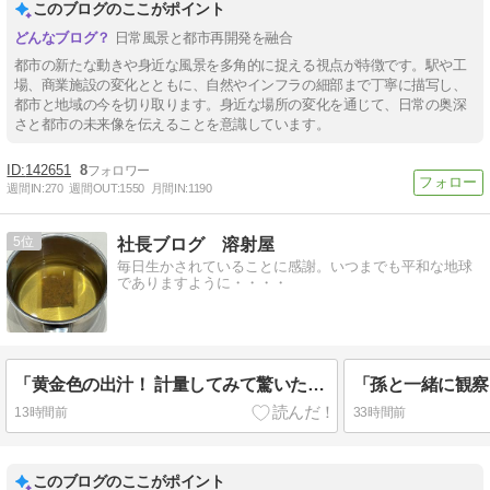
このブログのここがポイント
日常風景と都市再開発を融合
都市の新たな動きや身近な風景を多角的に捉える視点が特徴です。駅や工
場、商業施設の変化とともに、自然やインフラの細部まで丁寧に描写し、
都市と地域の今を切り取ります。身近な場所の変化を通じて、日常の奥深
さと都市の未来像を伝えることを意識しています。
142651
8
週間IN:
270
週間OUT:
1550
月間IN:
1190
5
社長ブログ 溶射屋
毎日生かされていることに感謝。いつまでも平和な地球
でありますように・・・・
「黄金色の出汁！ 計量してみて驚いた日常の発見！」
13時間前
33時間前
このブログのここがポイント