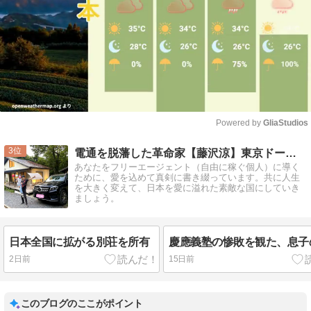
Powered by 
GliaStudios
Mute
3
電通を脱藩した革命家【藤沢涼】東京ドーム5万人で祝杯を！
あなたをフリーエージェント（自由に稼ぐ個人）に導く
ために、愛を込めて真剣に書き綴っています。共に人生
を大きく変えて、日本を愛に溢れた素敵な国にしていき
ましょう。
日本全国に拡がる別荘を所有
慶應義塾の惨敗を観た、息子
2日前
15日前
このブログのここがポイント