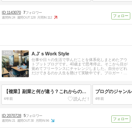
1143070
7
週間IN:
24
週間OUT:
128
月間IN:
112
24
A.J' s Work Style
仕事や日々の生活で学んだことを体系化しまとめたアウ
トプットブログです。40歳まで思考停止。そこから目が
覚めてフリーランスにチャレンジしました。自分がどれ
だけできるのか人生を懸けて実験中です。ブロガー・
Webライター。文章に魂込めてます。
【複業】副業と何が違う？これからの働き方について【逃げ切れない】
4年前
4年前
2070728
5
週間IN:
21
週間OUT:
30
月間IN:
96