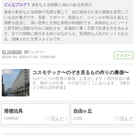
多彩な人生経験と深みのある表現力
著者の多彩な人生経験や見識を通じて、自己成長や人生の真髄を追究して
いる点が魅力です。音楽、スポーツ、投資など、ジャンルや視点を超えた
洞察を提供し、深い思考と大胆な表現が特徴的です。具体的なエピソード
と哲学的な側面を巧みに融合させ、多義的に響く言葉で読者を引き込みま
す。全ての情報に奥行きを持たせながらも、実用的な人生のヒントも伝え
る、洗練された文章スタイルです。
1639290
22
週間IN:
300
週間OUT:
450
月間IN:
990
4
コスモテック〜のぞき見るもの作りの裏側〜
ものづくりの世界の裏側、お見せします！現代社会の裏
方、物作りの仕事。その全てがここにあります。【毎日
２３時の定時更新】
溶接治具
自由ヶ丘
15時間前
2日前