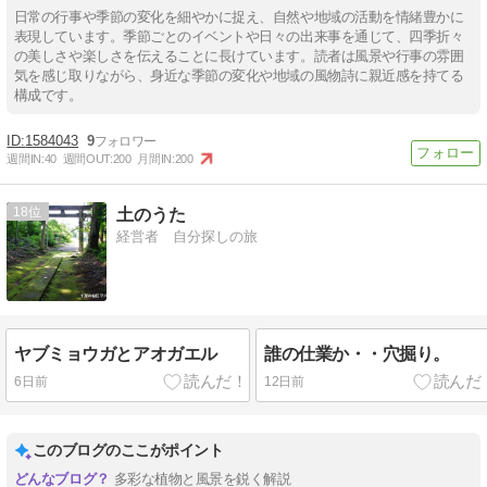
日常の行事や季節の変化を細やかに捉え、自然や地域の活動を情緒豊かに
表現しています。季節ごとのイベントや日々の出来事を通じて、四季折々
の美しさや楽しさを伝えることに長けています。読者は風景や行事の雰囲
気を感じ取りながら、身近な季節の変化や地域の風物詩に親近感を持てる
構成です。
1584043
9
週間IN:
40
週間OUT:
200
月間IN:
200
18
土のうた
経営者 自分探しの旅
ヤブミョウガとアオガエル
誰の仕業か・・穴掘り。
6日前
12日前
このブログのここがポイント
多彩な植物と風景を鋭く解説