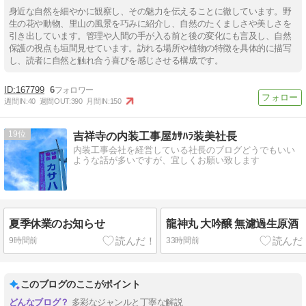
身近な自然を細やかに観察し、その魅力を伝えることに徹しています。野
生の花や動物、里山の風景を巧みに紹介し、自然のたくましさや美しさを
引き出しています。管理や人間の手が入る前と後の変化にも言及し、自然
保護の視点も垣間見せています。訪れる場所や植物の特徴を具体的に描写
し、読者に自然と触れ合う喜びを感じさせる構成です。
167799
6
週間IN:
40
週間OUT:
390
月間IN:
150
19
吉祥寺の内装工事屋ｶｻﾊﾗ装美社長
内装工事会社を経営している社長のブログどうでもいい
ような話が多いですが、宜しくお願い致します
夏季休業のお知らせ
龍神丸 大吟醸 無濾過生原酒
9時間前
33時間前
このブログのここがポイント
多彩なジャンルと丁寧な解説