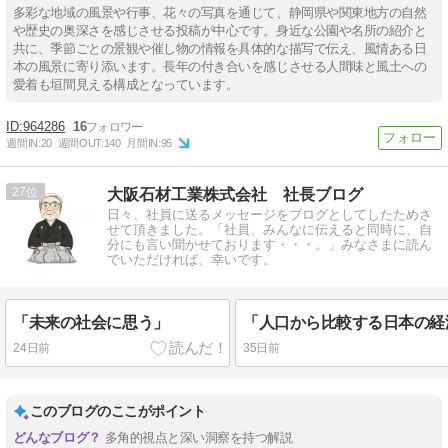
多彩な地域の風景や行事、花々の写真を通じて、静岡県や関東地方の自然
や歴史の奥深さを感じさせる投稿が中心です。身近な公園や名所の紹介と
共に、季節ごとの景観や催し物の情報を具体的な描写で伝え、風情ある日
本の風景に寄り添います。長年の付き合いを感じさせる人間味と風土への
愛着も垣間見える構成となっています。
964286
16
週間IN:
20
週間OUT:
140
月間IN:
95
27
大阪石材工業株式会社 社長ブログ
日々、社員に送るメッセージをブログとしてしたためさ
せて頂きました。「社員、みんなに伝えると同時に、自
分にも言い聞かせております・・・。」みなさまに読ん
でいただければ、幸いです。
「未来の社会に思う」
「人口から比較する日本の経
24日前
35日前
このブログのここがポイント
多角的視点と深い洞察を持つ解説