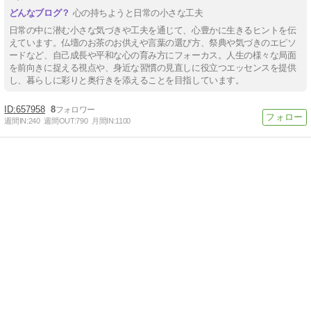
心の持ちようと日常の小さな工夫
日常の中に潜む小さな気づきや工夫を通じて、心豊かに生きるヒントを伝
えています。仏壇のお茶のお供えや言葉の選び方、祭典や気づきのエピソ
ードなど、自己成長や平和な心の育み方にフォーカス。人生の様々な局面
を前向きに捉える視点や、身近な習慣の見直しに役立つエッセンスを提供
し、暮らしに彩りと奥行きを添えることを目指しています。
657958
8
週間IN:
240
週間OUT:
790
月間IN:
1100