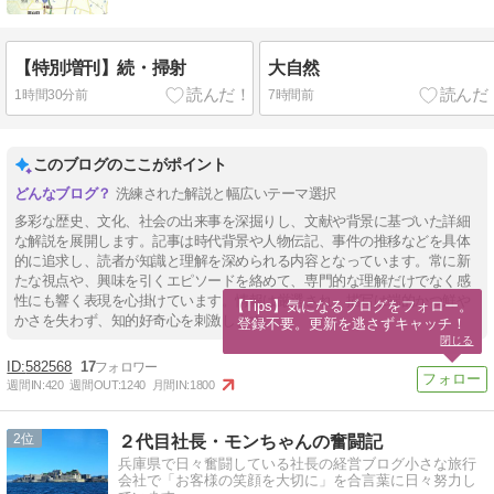
【特別増刊】続・掃射
大自然
1時間30分前
7時間前
このブログのここがポイント
洗練された解説と幅広いテーマ選択
多彩な歴史、文化、社会の出来事を深掘りし、文献や背景に基づいた詳細
な解説を展開します。記事は時代背景や人物伝記、事件の推移などを具体
的に追求し、読者が知識と理解を深められる内容となっています。常に新
たな視点や、興味を引くエピソードを絡めて、専門的な理解だけでなく感
性にも響く表現を心掛けています。情報は厳選され、描写は端的かつ鮮や
【Tips】気になるブログをフォロー。

かさを失わず、知的好奇心を刺激します。
登録不要。更新を逃さずキャッチ！
閉じる
582568
17
週間IN:
420
週間OUT:
1240
月間IN:
1800
2
２代目社長・モンちゃんの奮闘記
兵庫県で日々奮闘している社長の経営ブログ小さな旅行
会社で「お客様の笑顔を大切に」を合言葉に日々努力し