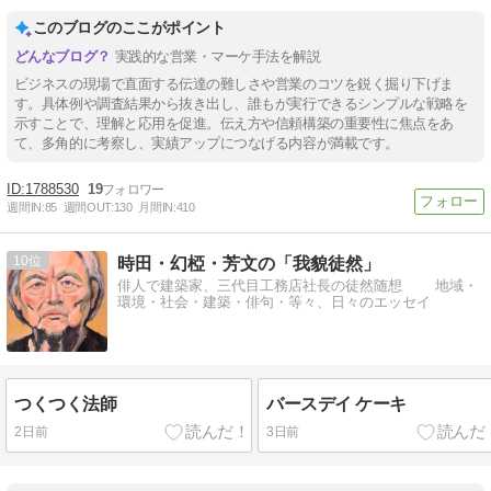
このブログのここがポイント
実践的な営業・マーケ手法を解説
ビジネスの現場で直面する伝達の難しさや営業のコツを鋭く掘り下げま
す。具体例や調査結果から抜き出し、誰もが実行できるシンプルな戦略を
示すことで、理解と応用を促進。伝え方や信頼構築の重要性に焦点をあ
て、多角的に考察し、実績アップにつなげる内容が満載です。
1788530
19
週間IN:
85
週間OUT:
130
月間IN:
410
10
時田・幻椏・芳文の「我貌徒然」
俳人で建築家、三代目工務店社長の徒然随想 地域・
環境・社会・建築・俳句・等々、日々のエッセイ
つくつく法師
バースデイ ケーキ
2日前
3日前