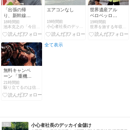
「出張の帰
エアコンなし
世界遺産アル
り、新幹線で
ベロベッロに
思う」
行って来まし
19時間前
18時間前
19時間前
小心者社長のデッカイ金儲け
池本克之の「今日も絶好調！」
世界を旅する年収１億円ブロガー川島和正
た！
全て表示
無料キャンペ
ーン 「重機娘
Ⓡ」
21時間前
駆り立てるのは信念と情熱そして自分の正義
BREAKER－
MAKOTO 第
19巻（後編）:
未来へ繋ぐ誓
い
7
小心者社長のデッカイ金儲け