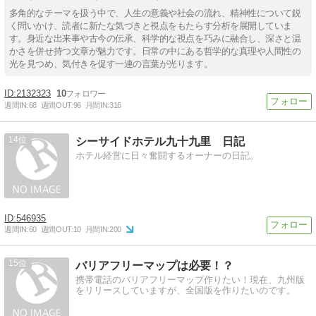
多角的なテーマを扱う中で、人生の意義や社会の流れ、精神性について鋭
く問いかけ、読者に新たな気づきと視点をもたらす分析を展開していま
す。身近な出来事や古今の伝承、科学的な視点を巧みに融合し、深さと温
かさを併せ持つ文章が魅力です。日常の中にある哲学的な真理や人間性の
光を見つめ、気付きを促す一連の言葉が光ります。
2132323
10
週間IN:
68
週間OUT:
96
月間IN:
316
14
シーサイドホテル九十九里 日記
ホテル経営に日々奮闘するオーナーの日記。
546935
週間IN:
60
週間OUT:
10
月間IN:
200
15
バリアフリーマップは必要！？
携帯電話のバリアフリーマップ作りたい！現在、九州版
をリリースしていますが、全国版を作りたいのです。