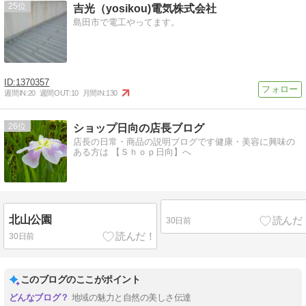
25
吉光（yosikou)電気株式会社
島田市で電工やってます。
1370357
週間IN:
20
週間OUT:
10
月間IN:
130
26
ショップ日向の店長ブログ
店長の日常・商品の説明ブログです健康・美容に興味の
ある方は 【Ｓｈｏｐ日向】へ
北山公園
30日前
30日前
このブログのここがポイント
地域の魅力と自然の美しさ伝達