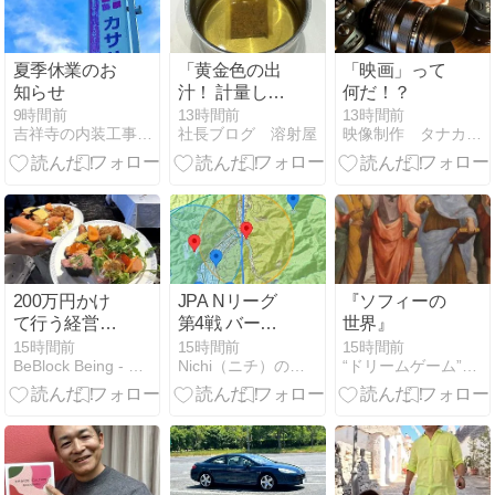
夏季休業のお
「黄金色の出
「映画」って
知らせ
汁！ 計量して
何だ！？
みて驚いた日
9時間前
13時間前
13時間前
吉祥寺の内装工事屋ｶｻﾊﾗ装美社長
社長ブログ 溶射屋
映像制作 タナカンパニー
常の発見！」
200万円かけ
JPA Nリーグ
『ソフィーの
て行う経営計
第4戦 バード
世界』
画発表会を続
マンカップ獅
15時間前
15時間前
15時間前
BeBlock Being - ビブロックのカタチ。
Nichi（ニチ）のビジネス日記
“ドリームゲーム”事業化パートナーを求む
ける理由
子吼
Task1（QRコ
ードなど）