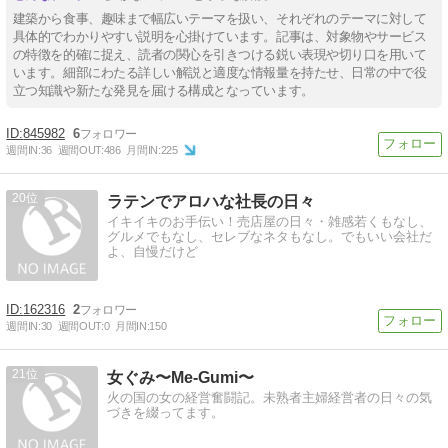
建築から食事、趣味まで幅広いテーマを扱い、それぞれのテーマに対して
具体的でわかりやすい説明を心掛けています。記事は、対象物やサービス
の特徴を的確に捉え、読者の関心を引きつける鋭い表現や切り口を用いて
います。細部にわたる詳しい解説と適度な情報量を持たせ、日常の中で役
立つ知識や新たな発見を届ける構成となっています。
845982
6
週間IN:
36
週間OUT:
486
月間IN:
225
20
ラテンでアロハな社長の日々
イキイキのお手伝い！売店屋の日々・雑感若くもなし、
グルメでもなし、セレブなネタもなし。でもいい会社だ
よ、自慢だけど
162316
2
週間IN:
30
週間OUT:
0
月間IN:
150
21
女ぐみ〜Me-Gumi〜
火の国の女の経営奮闘記。未熟者主婦経営者の日々の気
づきを綴ってます。