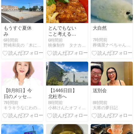
解説
もうすぐ夏休
とんでもない
大自然
み
こと考えるな
あ うなぎ×親
7時間前
6時間前
6時間前
葬儀屋ナベちゃんの徒然草
野崎和良の「木になる独り言」
映像制作 タナカンパニー
子丼
【8月8日】今
【1446日目】
送別会
日のメッセー
北杜市へ
ジ
8時間前
7時間前
8時間前
大将の夢日記
キラキラなにわのスピリチュアル・ママ
小林けんたオフィシャルブログ「都留市議会議員 小林けんたの…