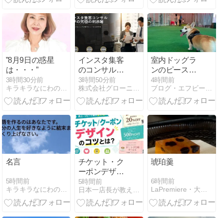
”8月9日の惑星
インスタ集客
室内ドッグラ
は・・・”
のコンサルを
ンのピースワ
選ぶときに、
ン東住吉
3時間30分前
3時間50分前
4時間前
キラキラなにわのスピリチュアル・ママ
株式会社グローニティ | webの自動集客からセールスまで
ブログ・エフビーエックス
最も重要なた
った一つの判
断軸
名言
チケット・ク
琥珀羹
ーポンデザイ
ンで集客力ア
5時間前
6時間前
5時間前
キラキラなにわのスピリチュアル・ママ
LaPremiere・大岡加奈子ブログ
日本一店長が教える「売上アップの方法」【アイシープマガジン】
ップ｜効果・
サイズ・紙
質・成功例を